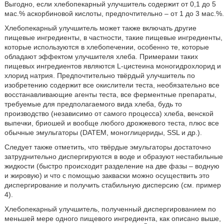
Выгодно, если хлебопекарный улучшитель содержит от 0,1 до 5
мас.% аскорбиновой кислоты, предпочтительно – от 1 до 3 мас.%.
Хлебопекарный улучшитель может также включать другие
пищевые ингредиенты, в частности, такие пищевые ингредиенты,
которые используются в хлебопечении, особенно те, которые
обладают эффектом улучшителя хлеба. Примерами таких
пищевых ингредиентов являются L-цистеина моногидрохлорид и
хлорид натрия. Предпочтительно твёрдый улучшитель по
изобретению содержит все окислители теста, необязательно все
восстанавливающие агенты теста, все ферментные препараты,
требуемые для предполагаемого вида хлеба, будь то
производство (независимо от самого процесса) хлеба, венской
выпечки, бриошей и вообще любого дрожжевого теста, плюс все
обычные эмульгаторы (DATEM, моноглицериды, SSL и др.).
Следует также отметить, что твёрдые эмульгаторы достаточно
затруднительно диспергируются в воде и образуют нестабильные
жидкости (быстро происходит разделение на две фазы – водную
и жировую) и что с помощью закваски можно осуществить это
диспергирование и получить стабильную дисперсию (см. пример
4).
Хлебопекарный улучшитель, полученный диспергированием по
меньшей мере одного пищевого ингредиента, как описано выше,