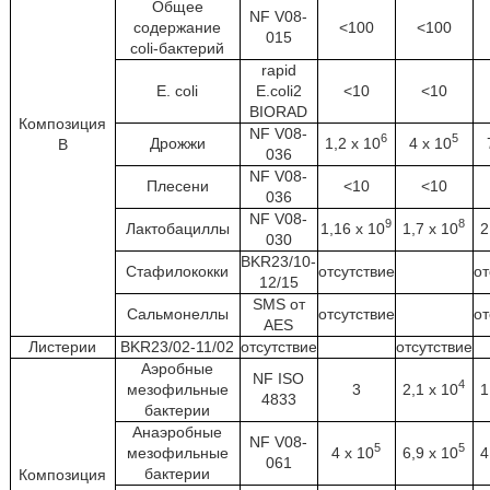
Общее
NF V08-
содержание
<100
<100
015
coli-бактерий
rapid
E. coli
E.coli2
<10
<10
BIORAD
Композиция
NF V08-
6
5
Дрожжи
1,2 х 10
4 х 10
B
036
NF V08-
Плесени
<10
<10
036
NF V08-
9
8
Лактобациллы
1,16 х 10
1,7 х 10
2
030
BKR23/10-
Стафилококки
отсутствие
от
12/15
SMS от
Сальмонеллы
отсутствие
от
AES
Листерии
BKR23/02-11/02
отсутствие
отсутствие
Аэробные
NF ISO
4
мезофильные
3
2,1 х 10
1
4833
бактерии
Анаэробные
NF V08-
5
5
мезофильные
4 х 10
6,9 х 10
4
061
бактерии
Композиция