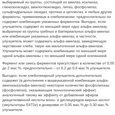
выбираемый из группы, состоящей из амилаз, ксиланаз,
глюкозооксидаз, амилоглюкозидаз, липаз, фосфолипаз,
сульфгидрильных оксидаз, протеаз и целлюлаз, и любые другие
ферменты, применяемые в хлебопечении; предпочтительно он
содержит комбинацию указанных ферментов. Выгодно, если
улучшитель содержит по меньшей мере одну альфа-амилазу,
выбранную из группы грибных и бактериальных альфа-амилаз
или комбинации указанных альфа-амилаз, в частности,
улучшитель может содержать альфа-амилазу, замедляющую
черствение хлеба, такую как мальтогенная альфа-амилаза.
Улучшитель может содержать комбинацию по меньшей мере
одной альфа-амилазы с по меньшей мере одной ксиланазой.
Фермент или смесь ферментов присутствует в количестве от 0,05
до 2 мас.%, предпочтительно – от 0,2 до 0,6 мас.% улучшителя.
Выгодно, если хлебопекарный улучшитель дополнительно
содержит (в дополнение к вышеуказанной комбинации альфа-
амилазы(альфа-амилаз)) некоторое количество фосфолипазы
(фосфолипаз), оказывающее технологический эффект,
аналогичный такому же эффекту от добавления эфиров
диацетилвинной кислоты моно- и диглицеридов жирных кислот
(эмульгаторы E472e) в дозировке от 0,05 мас.% до 0,30 мас.%
улучшителя.