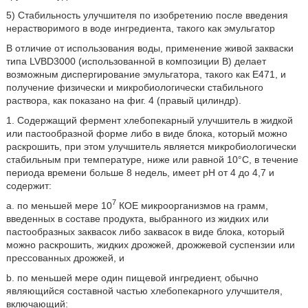
5) Стабильность улучшителя по изобретению после введения
нерастворимого в воде ингредиента, такого как эмульгатор
В отличие от использования воды, применение живой закваски
типа LVBD3000 (использованной в композиции B) делает
возможным диспергирование эмульгатора, такого как E471, и
получение физически и микробиологически стабильного
раствора, как показано на фиг. 4 (правый цилиндр).
1. Содержащий фермент хлебопекарный улучшитель в жидкой
или пастообразной форме либо в виде блока, который можно
раскрошить, при этом улучшитель является микробиологически
стабильным при температуре, ниже или равной 10°C, в течение
периода времени больше 8 недель, имеет pH от 4 до 4,7 и
содержит:
7
a. по меньшей мере 10
КОЕ микроорганизмов на грамм,
введенных в составе продукта, выбранного из жидких или
пастообразных заквасок либо заквасок в виде блока, который
можно раскрошить, жидких дрожжей, дрожжевой суспензии или
прессованных дрожжей, и
b. по меньшей мере один пищевой ингредиент, обычно
являющийся составной частью хлебопекарного улучшителя,
включающий: