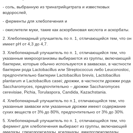
- соль, выбранную из тринатрийцитрата и известковых
водорослей,
- ферменты для хлебопечения и
- окислители муки, такие как аскорбиновая кислота и аскорбаты.
2. Хлебопекарный улучшитель по п. 1, отличающийся тем, что он
имеет pH от 4,3 до 4,7.
3. Хлебопекарный улучшитель по п. 1, отличающийся тем, что
указанные микроорганизмы выбираются из группы, включающей
бактерии, которые обычно используются в заквасках, в частности
бактерии рода Lactobacillus или Streptococcus либо Leuconostoc,
предпочтительно бактерии Lactobacillus brevis, Lactobacillus
plantarum и Lactobacillus casei; дрожжи, в частности дрожжи рода
Saccharomyces, предпочтительно – дрожжи Saccharomyces
cerevisiae, Pichia, Torulaspora, Candida, Kazachstania.
4. Хлебопекарный улучшитель по п.1, отличающийся тем, что
указанные закваски или указанные дрожжи имеют содержание
сухих веществ от 3% до 80%, предпочтительно от 3% до 30%.
5. Хлебопекарный улучшитель по п. 1, отличающийся тем, что
фермент для хлебопечения выбирают из группы, включающей
амилазы, глюкозооксидазы, ксиланазы, амилоглюкозидазы,