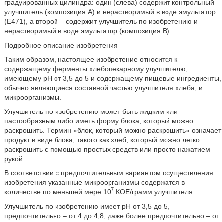
градуированных цилиндра: один (слева) содержит контрольный
улучшитель (композиция A) и нерастворимый в воде эмульгатор
(E471), а второй – содержит улучшитель по изобретению и
нерастворимый в воде эмульгатор (композиция B).
Подробное описание изобретения
Таким образом, настоящее изобретение относится к
содержащему ферменты хлебопекарному улучшителю,
имеющему рН от 3,5 до 5 и содержащему пищевые ингредиенты,
обычно являющиеся составной частью улучшителя хлеба, и
микроорганизмы.
Улучшитель по изобретению может быть жидким или
пастообразным либо иметь форму блока, который можно
раскрошить. Термин «блок, который можно раскрошить» означает
продукт в виде блока, такого как хлеб, который можно легко
раскрошить с помощью простых средств или просто нажатием
рукой.
В соответствии с предпочтительным вариантом осуществления
изобретения указанные микроорганизмы содержатся в
7
количестве по меньшей мере 10
КОЕ/грамм улучшителя.
Улучшитель по изобретению имеет рН от 3,5 до 5,
предпочтительно – от 4 до 4,8, даже более предпочтительно – от