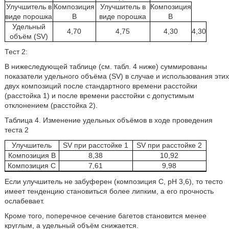
Улучшитель в
Композиция
Улучшитель в
Композиция
виде порошка
B
виде порошка
B
Удельный
4,70
4,75
4,30
4,30
объём (SV)
Тест 2:
В нижеследующей таблице (см. табл. 4 ниже) суммированы
показатели удельного объёма (SV) в случае и использования этих
двух композиций после стандартного времени расстойки
(расстойка 1) и после времени расстойки с допустимым
отклонением (расстойка 2).
Таблица 4. Изменение удельных объёмов в ходе проведения
теста 2
Улучшитель
SV при расстойке 1
SV при расстойке 2
Композиция B
8,38
10,92
Композиция C
7,61
9,98
Если улучшитель не забуферен (композиция C, pH 3,6), то тесто
имеет тенденцию становиться более липким, а его прочность
ослабевает.
Кроме того, поперечное сечение багетов становится менее
круглым, а удельный объём снижается.