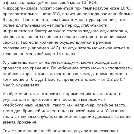
7
в фазе, содержащей по меньшей мере 10
КОЕ
микроорганизмов, может храниться при температуре ниже 10°C,
предпочтительно – ниже 6°C, в течение периода времени больше
8 недель. Понятно, что, чем ниже температура хранения, тем
более длительным может быть период стабильности
ингредиентов и бактериального состава жидкого улучшителя и,
следовательно, его внешнего вида и санитарно-гигиенических
свойств. Так, если хранение осуществляется в режиме
охлаждения (например, 4°С), то улучшитель может храниться в
течение по меньшей мере 14 недель.
Улучшитель, если он является жидким, может осаждаться в
процессе его хранения. Во избежание этого можно использовать
стабилизаторы, такие как ксантановая камедь, применяемая в
количестве от 0,1 до 1 мас.%, предпочтительно – от 0,2 до 0,4
мас.% улучшителя.
Изобретение также относится к применению такого жидкого
улучшителя в приготовлении теста для выпекаемых
хлебобулочных изделий, такого как, например, хлебное тесто,
тесто для бриошей или тесто для венской выпечки. Указанное
тесто в типичных случаях содержит пекарские дрожжи в качестве
агента брожения.
Такое применение хлебопекарного улучшителя позволяет