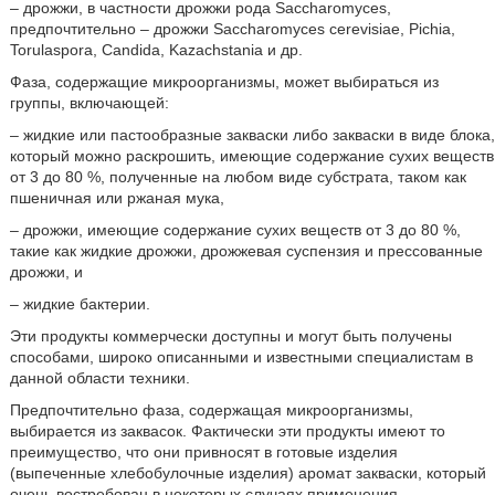
– дрожжи, в частности дрожжи рода Saccharomyces,
предпочтительно – дрожжи Saccharomyces cerevisiae, Pichia,
Torulaspora, Candida, Kazachstania и др.
Фаза, содержащие микроорганизмы, может выбираться из
группы, включающей:
– жидкие или пастообразные закваски либо закваски в виде блока,
который можно раскрошить, имеющие содержание сухих веществ
от 3 до 80 %, полученные на любом виде субстрата, таком как
пшеничная или ржаная мука,
– дрожжи, имеющие содержание сухих веществ от 3 до 80 %,
такие как жидкие дрожжи, дрожжевая суспензия и прессованные
дрожжи, и
– жидкие бактерии.
Эти продукты коммерчески доступны и могут быть получены
способами, широко описанными и известными специалистам в
данной области техники.
Предпочтительно фаза, содержащая микроорганизмы,
выбирается из заквасок. Фактически эти продукты имеют то
преимущество, что они привносят в готовые изделия
(выпеченные хлебобулочные изделия) аромат закваски, который
очень востребован в некоторых случаях применения.