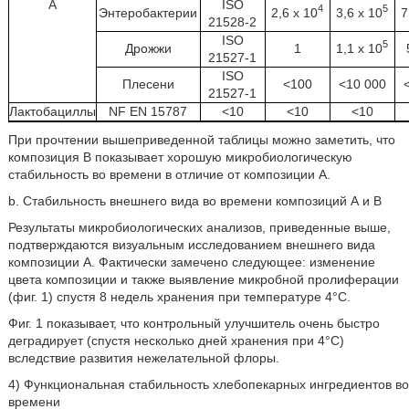
A
ISO
4
5
Энтеробактерии
2,6 х 10
3,6 х 10
7
21528-2
ISO
5
Дрожжи
1
1,1 х 10
21527-1
ISO
Плесени
<100
<10 000
21527-1
Лактобациллы
NF EN 15787
<10
<10
<10
При прочтении вышеприведенной таблицы можно заметить, что
композиция B показывает хорошую микробиологическую
стабильность во времени в отличие от композиции А.
b. Стабильность внешнего вида во времени композиций А и В
Результаты микробиологических анализов, приведенные выше,
подтверждаются визуальным исследованием внешнего вида
композиции А. Фактически замечено следующее: изменение
цвета композиции и также выявление микробной пролиферации
(фиг. 1) спустя 8 недель хранения при температуре 4°C.
Фиг. 1 показывает, что контрольный улучшитель очень быстро
деградирует (спустя несколько дней хранения при 4°С)
вследствие развития нежелательной флоры.
4) Функциональная стабильность хлебопекарных ингредиентов во
времени