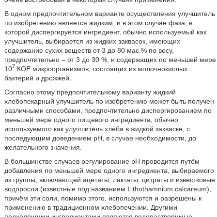
В одном предпочтительном варианте осуществления улучшитель
по изобретению является жидким, и в этом случае фаза, в
которой диспергируется ингредиент, обычно используемый как
улучшитель, выбирается из жидких заквасок, имеющих
содержание сухих веществ от 3 до 80 мас.% по весу,
предпочтительно – от 3 до 30 %, и содержащих по меньшей мере
7
10
КОЕ микроорганизмов, состоящих из молочнокислых
бактерий и дрожжей.
Согласно этому предпочтительному варианту жидкий
хлебопекарный улучшитель по изобретению может быть получен
различными способами, предпочтительно диспергированием по
меньшей мере одного пищевого ингредиента, обычно
используемого как улучшитель хлеба в жидкой закваске, с
последующим доведением pH, в случае необходимости, до
желательного значения.
В большинстве случаев регулирование рН проводится путём
добавления по меньшей мере одного ингредиента, выбираемого
из группы, включающей ацетаты, лактаты, цитраты и известковые
водоросли (известные под названием Lithothamnium calcareum),
причём эти соли, помимо этого, используются и разрешены к
применению в традиционном хлебопечении. Другими
подходящими ингредиентами являются водорастворимые