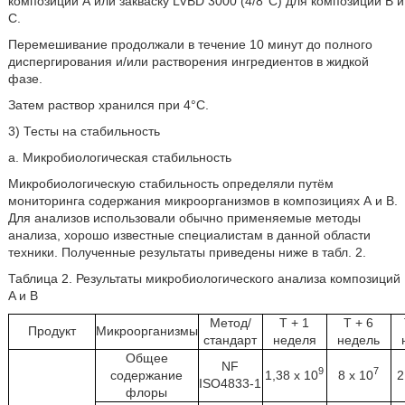
композиции А или закваску LVBD 3000 (4/8°C) для композиций B и
C.
Перемешивание продолжали в течение 10 минут до полного
диспергирования и/или растворения ингредиентов в жидкой
фазе.
Затем раствор хранился при 4°С.
3) Тесты на стабильность
a. Микробиологическая стабильность
Микробиологическую стабильность определяли путём
мониторинга содержания микроорганизмов в композициях А и В.
Для анализов использовали обычно применяемые методы
анализа, хорошо известные специалистам в данной области
техники. Полученные результаты приведены ниже в табл. 2.
Таблица 2. Результаты микробиологического анализа композиций
A и B
Метод/
T + 1
T + 6
Продукт
Микроорганизмы
стандарт
неделя
недель
Общее
NF
9
7
содержание
1,38 х 10
8 х 10
2
ISO4833-1
флоры