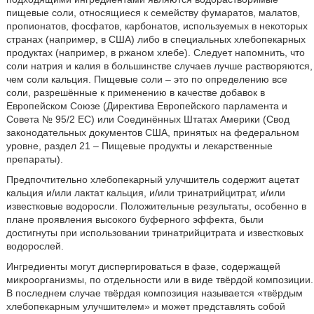
пищевые соли, относящиеся к семейству фумаратов, малатов,
пропионатов, фосфатов, карбонатов, используемых в некоторых
странах (например, в США) либо в специальных хлебопекарных
продуктах (например, в ржаном хлебе). Следует напомнить, что
соли натрия и калия в большинстве случаев лучше растворяются,
чем соли кальция. Пищевые соли – это по определению все
соли, разрешённые к применению в качестве добавок в
Европейском Союзе (Директива Европейского парламента и
Совета № 95/2 ЕС) или Соединённых Штатах Америки (Свод
законодательных документов США, принятых на федеральном
уровне, раздел 21 – Пищевые продукты и лекарственные
препараты).
Предпочтительно хлебопекарный улучшитель содержит ацетат
кальция и/или лактат кальция, и/или тринатрийцитрат, и/или
известковые водоросли. Положительные результаты, особенно в
плане проявления высокого буферного эффекта, были
достигнуты при использовании тринатрийцитрата и известковых
водорослей.
Ингредиенты могут диспергироваться в фазе, содержащей
микроорганизмы, по отдельности или в виде твёрдой композиции.
В последнем случае твёрдая композиция называется «твёрдым
хлебопекарным улучшителем» и может представлять собой