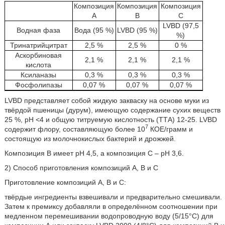
Композиция
Композиция
Композиция
A
B
C
LVBD (97,5
Водная фаза
Вода (95 %)
LVBD (95 %)
%)
Тринатрийцитрат
2,5 %
2,5 %
0 %
Аскорбиновая
2,1 %
2,1 %
2,1 %
кислота
Ксиланазы
0,3 %
0,3 %
0,3 %
Фосфолипазы
0,07 %
0,07 %
0,07 %
LVBD представляет собой жидкую закваску на основе муки из
твёрдой пшеницы (дурум), имеющую содержание сухих веществ
25 %, рН <4 и общую титруемую кислотность (ТТА) 12-25. LVBD
7
содержит флору, составляющую более 10
КОЕ/грамм и
состоящую из молочнокислых бактерий и дрожжей.
Композиция B имеет рН 4,5, а композиция C – рН 3,6.
2) Способ приготовления композиций A, B и C
Приготовление композиций А, В и С:
твёрдые ингредиенты взвешивали и предварительно смешивали.
Затем к премиксу добавляли в определённом соотношении при
медленном перемешивании водопроводную воду (5/15°C) для