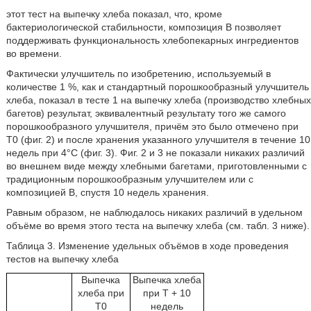
этот тест на выпечку хлеба показал, что, кроме
бактериологической стабильности, композиция B позволяет
поддерживать функциональность хлебопекарных ингредиентов
во времени.
Фактически улучшитель по изобретению, используемый в
количестве 1 %, как и стандартный порошкообразный улучшитель
хлеба, показал в тесте 1 на выпечку хлеба (производство хлебных
багетов) результат, эквивалентный результату того же самого
порошкообразного улучшителя, причём это было отмечено при
T0 (фиг. 2) и после хранения указанного улучшителя в течение 10
недель при 4°С (фиг. 3). Фиг. 2 и 3 не показали никаких различий
во внешнем виде между хлебными багетами, приготовленными с
традиционным порошкообразным улучшителем или с
композицией B, спустя 10 недель хранения.
Равным образом, не наблюдалось никаких различий в удельном
объёме во время этого теста на выпечку хлеба (см. табл. 3 ниже).
Таблица 3. Изменение удельных объёмов в ходе проведения
тестов на выпечку хлеба
Выпечка
Выпечка хлеба
хлеба при
при T + 10
T0
недель