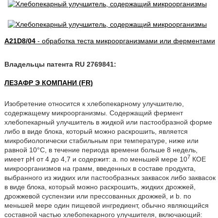
A21D8/04
- обработка теста микроорганизмами или ферментами
Владельцы патента RU 2769841:
ЛЕЗАФР Э КОМПАНИ (FR)
Изобретение относится к хлебопекарному улучшителю,
содержащему микроорганизмы. Содержащий фермент
хлебопекарный улучшитель в жидкой или пастообразной форме
либо в виде блока, который можно раскрошить, является
микробиологически стабильным при температуре, ниже или
равной 10°C, в течение периода времени больше 8 недель,
7
имеет pH от 4 до 4,7 и содержит: а. по меньшей мере 10
КОЕ
микроорганизмов на грамм, введенных в составе продукта,
выбранного из жидких или пастообразных заквасок либо заквасок
в виде блока, который можно раскрошить, жидких дрожжей,
дрожжевой суспензии или прессованных дрожжей, и b. по
меньшей мере один пищевой ингредиент, обычно являющийся
составной частью хлебопекарного улучшителя, включающий: