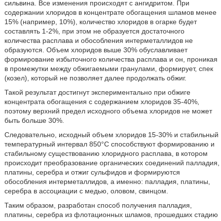
сильвина. Все изменения происходят с ангидритом. При
содержании хлоридов в концентрате обогащения шламов менее
15% (например, 10%), количество хлоридов в огарке будет
составлять 1-2%, при этом не образуется достаточного
количества расплава и обособления интерметаллидов не
образуются. Объем хлоридов выше 30% обуславливает
формирование избыточного количества расплава и он, проникая
в промежутки между обжигаемыми гранулами, формирует, спек
(козел), который не позволяет далее продолжать обжиг.
Такой результат достигнут экспериментально при обжиге
концентрата обогащения с содержанием хлоридов 35-40%,
поэтому верхний предел исходного объема хлоридов не может
быть больше 30%.
Следовательно, исходный объем хлоридов 15-30% и стабильный
температурный интервал 850°С способствуют формированию и
стабильному существованию хлоридного расплава, в котором
происходит преобразование органических соединений палладия,
платины, серебра и отжиг сульфидов и формируются
обособления интерметаллидов, а именно: палладия, платины,
серебра в ассоциации с медью, оловом, свинцом.
Таким образом, разработан способ получения палладия,
платины, серебра из флотационных шламов, прошедших стадию