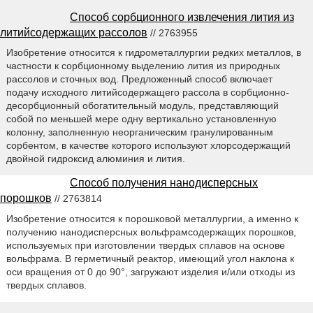
Способ сорбционного извлечения лития из
литийсодержащих рассолов
// 2763955
Изобретение относится к гидрометаллургии редких металлов, в
частности к сорбционному выделению лития из природных
рассолов и сточных вод. Предложенный способ включает
подачу исходного литийсодержащего рассола в сорбционно-
десорбционный обогатительный модуль, представляющий
собой по меньшей мере одну вертикально установленную
колонну, заполненную неорганическим гранулированным
сорбентом, в качестве которого используют хлорсодержащий
двойной гидроксид алюминия и лития.
Способ получения нанодисперсных
порошков
// 2763814
Изобретение относится к порошковой металлургии, а именно к
получению нанодисперсных вольфрамсодержащих порошков,
используемых при изготовлении твердых сплавов на основе
вольфрама. В герметичный реактор, имеющий угол наклона к
оси вращения от 0 до 90°, загружают изделия и/или отходы из
твердых сплавов.