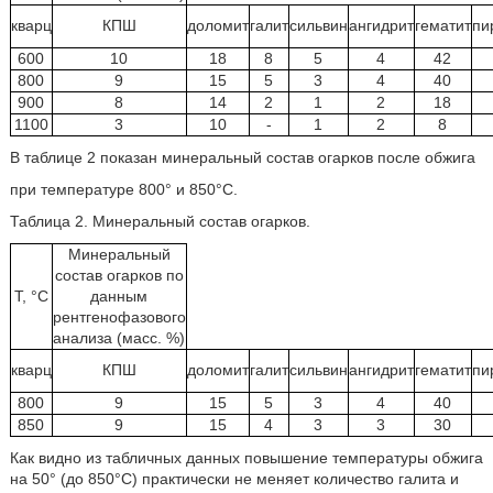
кварц
КПШ
доломит
галит
сильвин
ангидрит
гематит
пи
600
10
18
8
5
4
42
800
9
15
5
3
4
40
900
8
14
2
1
2
18
1100
3
10
-
1
2
8
В таблице 2 показан минеральный состав огарков после обжига
при температуре 800° и 850°С.
Таблица 2. Минеральный состав огарков.
Минеральный
состав огарков по
T, °С
данным
рентгенофазового
анализа (масс. %)
кварц
КПШ
доломит
галит
сильвин
ангидрит
гематит
пи
800
9
15
5
3
4
40
850
9
15
4
3
3
30
Как видно из табличных данных повышение температуры обжига
на 50° (до 850°С) практически не меняет количество галита и