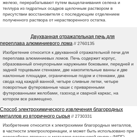
железо, перерабатывают путем выщелачивания селена и
теллура из гидратных осадков щелочным раствором в
присутствии восстановителя с последующим отделением
полученного раствора от нерастворенного остатка.
Двухванная отражательная печь для
переплава алюминиевого лома
// 2760135
Изобретение относится к двухванной отражательной печи для
переплава алюминиевых ломов. Печь содержит корпус,
образованный огнеупорными наружными боковыми, передней и
задней торцевыми стенками, две накопительные ванны и две
наклонные площадки, ограниченные подом и стенками, два
свода над каждой ванной, четыре сливные летки, четыре
поворотные футерованные чаши с приваренными
футерованными желобами, газоход и сварной каркас, на
котором все размещено.
Способ электрохимического извлечения благородных
металлов из вторичного сырья
// 2730331
Изобретение относится к электрохимии благородных металлов,
в частности электрохлоринации, и может быть использовано при
переработке вторичных металлов платиновой группы (МПГ).