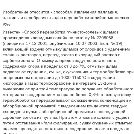
Изобретение относится к способам извлечения палладия,
платины и серебра из отходов переработки калийно-магниевых
руд.
Известен «Способ переработки глинисто-солевых шламов
производства хлоридных солей» по патенту № 2208058
(приоритет 17.12.2001, опубликован 10.07.2003, Бюл. № 19),
включающий водную отмывку шламов от хлоридов с удалением
соляных растворов, перевод золота в хлоридный раствор и
сорбцию золота. Отмывку хлоридов ведут до остаточного
содержания хлора в пределах от 3 до 7%, отмытый шлам
подвергают сгущению, сушке, окускованию и термообработке при
непрерывном нагревании до 1000-1150°С и содержании
кислорода в газах термообработки в интервале 13-16% и
выдерживают при этой температуре до получения обработанного
материала с содержанием хлора не более 0,3%, а газовую фазу
термообработки перерабатывают охлаждением, конденсацией и
абсорбционной промывкой с выделением конденсата твердых
хлоридов и пульпы абсорбционной промывки с последующей
сорбцией золота из пульпы. При этом отмытые шламы сгущают
путем отстаивания и/или фильтрации, сушку сгущенных отмытых
шламов проводят до остаточного содержания влаги в пределах