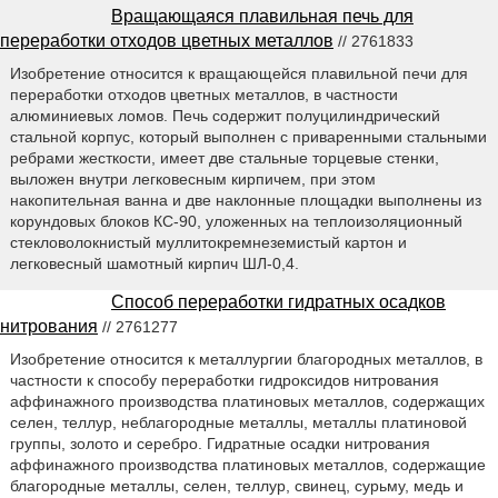
Вращающаяся плавильная печь для
переработки отходов цветных металлов
// 2761833
Изобретение относится к вращающейся плавильной печи для
переработки отходов цветных металлов, в частности
алюминиевых ломов. Печь содержит полуцилиндрический
стальной корпус, который выполнен с приваренными стальными
ребрами жесткости, имеет две стальные торцевые стенки,
выложен внутри легковесным кирпичем, при этом
накопительная ванна и две наклонные площадки выполнены из
корундовых блоков КС-90, уложенных на теплоизоляционный
стекловолокнистый муллитокремнеземистый картон и
легковесный шамотный кирпич ШЛ-0,4.
Способ переработки гидратных осадков
нитрования
// 2761277
Изобретение относится к металлургии благородных металлов, в
частности к способу переработки гидроксидов нитрования
аффинажного производства платиновых металлов, содержащих
селен, теллур, неблагородные металлы, металлы платиновой
группы, золото и серебро. Гидратные осадки нитрования
аффинажного производства платиновых металлов, содержащие
благородные металлы, селен, теллур, свинец, сурьму, медь и