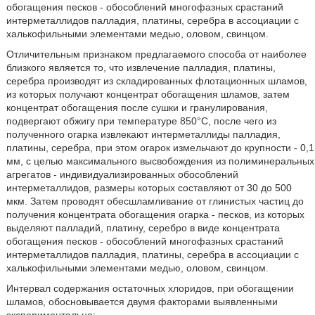
обогащения песков - обособлений многофазных срастаний
интерметаллидов палладия, платины, серебра в ассоциации с
халькофильными элементами медью, оловом, свинцом.
Отличительным признаком предлагаемого способа от наиболее
близкого является то, что извлечение палладия, платины,
серебра производят из складированных флотационных шламов,
из которых получают концентрат обогащения шламов, затем
концентрат обогащения после сушки и гранулирования,
подвергают обжигу при температуре 850°С, после чего из
полученного огарка извлекают интерметаллиды палладия,
платины, серебра, при этом огарок измельчают до крупности - 0,1
мм, с целью максимального высвобождения из полиминеральных
агрегатов - индивидуализированных обособлений
интерметаллидов, размеры которых составляют от 30 до 500
мкм. Затем проводят обесшламливание от глинистых частиц до
получения концентрата обогащения огарка - песков, из которых
выделяют палладий, платину, серебро в виде концентрата
обогащения песков - обособлений многофазных срастаний
интерметаллидов палладия, платины, серебра в ассоциации с
халькофильными элементами медью, оловом, свинцом.
Интервал содержания остаточных хлоридов, при обогащении
шламов, обосновывается двумя факторами выявленными