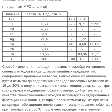
( по данным МРС-анализа)
Элемент
Карта 16. Сод. отн. %
G 1
G 2
G 3
G 4
O
1,53
22,2
9,71
22,95
Pd
57,77
-
-
-
Pt
2,8
-
-
-
Ag
21,4
-
1,72
Sn
-
74,3
4,60
65,03
Pb
5,83
-
-
-
Cu
10,66
3,5
83,96
11,7
Σ
100
100
100
100
Способ извлечения палладия, платины и серебра из глинисто-
солевых отходов в виде шламов калийных предприятий,
содержащих щелочные металлы, включающий их обогащение
путем отмывки до содержания хлоридов щелочных металлов от
15 до 30%, с получением коллективного концентрата, концентрат
гранулируют и подвергают обжигу, отличающийся тем, что в
качестве глинисто-солевых отходов используют складированные
флотационные шламы, которые после отмывки сушат, при этом
концентрат обогащения после сушки и гранулирования, обжигают
при температуре 850°С, после чего проводят измельчение