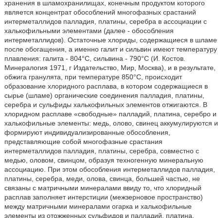
хранения в шламохранилищах, конечным продуктом которого
является концентрат обособлений многофазных срастаний
интерметаллидов палладия, платины, серебра в ассоциации с
халькофильными элементами (далее - обособления
интерметаллидов). Остаточные хлориды, содержащиеся в шламе
после обогащения, а именно галит и сильвин имеют температуру
плавления: галита - 804°С, сильвина - 790°С (И. Костов.
Минералогия 1971, г Издательство, Мир, Москва), и в результате,
обжига гранулята, при температуре 850°С, происходит
образование хлоридного расплава, в котором содержащиеся в
сырье (шламе) органические соединения палладия, платины,
серебра и сульфиды халькофильных элементов отжигаются. В
хлоридном расплаве «свободные» палладий, платина, серебро и
халькофильные элементы: медь, олово, свинец аккумулируются и
формируют индивидуализированные обособления,
представляющие собой многофазные срастания
интерметаллидов палладия, платины, серебра, совместно с
медью, оловом, свинцом, образуя техногенную минеральную
ассоциацию. При этом обособления интерметаллидов палладия,
платины, серебра, меди, олова, свинца, большей частью, не
связаны с матричными минералами ввиду то, что хлоридный
расплав заполняет интерстиции (межзерновое пространство)
между матричными минералами огарка и халькофильные
элементы из отожженных сульфидов и палладий, платина,