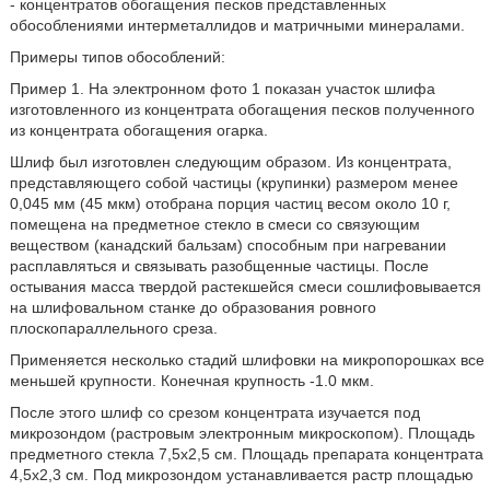
- концентратов обогащения песков представленных
обособлениями интерметаллидов и матричными минералами.
Примеры типов обособлений:
Пример 1. На электронном фото 1 показан участок шлифа
изготовленного из концентрата обогащения песков полученного
из концентрата обогащения огарка.
Шлиф был изготовлен следующим образом. Из концентрата,
представляющего собой частицы (крупинки) размером менее
0,045 мм (45 мкм) отобрана порция частиц весом около 10 г,
помещена на предметное стекло в смеси со связующим
веществом (канадский бальзам) способным при нагревании
расплавляться и связывать разобщенные частицы. После
остывания масса твердой растекшейся смеси сошлифовывается
на шлифовальном станке до образования ровного
плоскопараллельного среза.
Применяется несколько стадий шлифовки на микропорошках все
меньшей крупности. Конечная крупность -1.0 мкм.
После этого шлиф со срезом концентрата изучается под
микрозондом (растровым электронным микроскопом). Площадь
предметного стекла 7,5х2,5 см. Площадь препарата концентрата
4,5х2,3 см. Под микрозондом устанавливается растр площадью