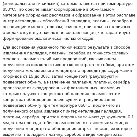
(минералы галит и сильвин) которые плавятся при температуре
850°С, что обеспечивает формирование в обжигаемом
материале хлоридных расплавов и образование в этом расплаве
интерметаллидных обособлений палладия, платины, серебра в
ассоциации с медью, оловом, свинцом, при этом во вторичных
отходах отсутствует кислотная составляющая, что гарантирует
формирование экологически чистых отходов.
Для достижения указанного технического результата в способе
извлечения палладия, платины, серебра из глинисто-солевых
отходов - шламов калийных предприятий, включающем
получение из них коллективного концентрата его обжиг, при этом
получение коллективного концентрата проводят до содержания
хлоридов от 15 до 30%, затем концентрат гранулируют и
подвергают обжигу, а извлечение палладия, платины, серебра
производят из складированных флотационных шламов из
которых получают концентрат обогащения шламов, затем
концентрат обогащения после сушки и гранулирования,
подвергают обжигу при температуре 850°С, после чего из
полученного огарка извлекают интерметаллиды палладия,
платины, серебра, при этом огарок измельчают до крупности 0,1
мм, затем проводят обесшламливание от глинистых частиц до
получения концентрата обогащения огарка - песков, из которых
выделяют палладий, платину, серебро в виде концентрата