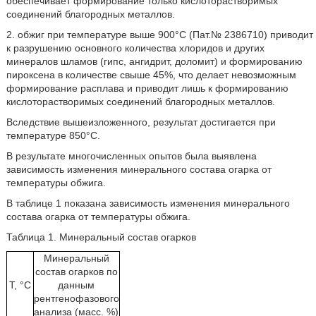
обеспечивает формирование только кислоторастворимых
соединений благородных металлов.
2. обжиг при температуре выше 900°С (Пат.№ 2386710) приводит
к разрушению основного количества хлоридов и других
минералов шламов (гипс, ангидрит, доломит) и формированию
пироксена в количестве свыше 45%, что делает невозможным
формирование расплава и приводит лишь к формированию
кислоторастворимых соединений благородных металлов.
Вследствие вышеизложенного, результат достигается при
температуре 850°С.
В результате многочисленных опытов была выявлена
зависимость изменения минерального состава огарка от
температуры обжига.
В таблице 1 показана зависимость изменения минерального
состава огарка от температуры обжига.
Таблица 1. Минеральный состав огарков
Минеральный
состав огарков по
T, °С
данным
рентгенофазового
анализа (масс. %)