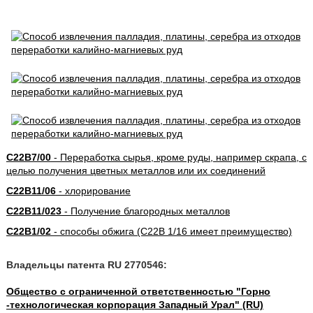
C22B7/00
- Переработка сырья, кроме руды, например скрапа, с
целью получения цветных металлов или их соединений
C22B11/06
- хлорирование
C22B11/023
- Получение благородных металлов
C22B1/02
- способы обжига (C22B 1/16 имеет преимущество)
Владельцы патента RU 2770546:
Общество с ограниченной ответственностью "Горно
-технологическая корпорация Западный Урал" (RU)