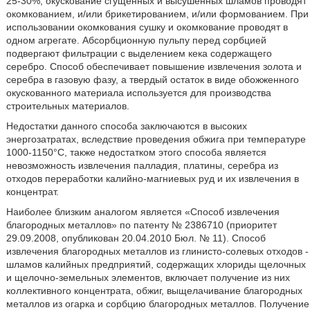
25-30%, окускование сгущенных и высушенных шламов проводят
окомкованием, и/или брикетированием, и/или формованием. При
использовании окомкования сушку и окомкование проводят в
одном агрегате. Абсорбционную пульпу перед сорбцией
подвергают фильтрации с выделением кека содержащего
серебро. Способ обеспечивает повышение извлечения золота и
серебра в газовую фазу, а твердый остаток в виде обожженного
окускованного материала используется для производства
строительных материалов.
Недостатки данного способа заключаются в высоких
энергозатратах, вследствие проведения обжига при температуре
1000-1150°С, также недостатком этого способа является
невозможность извлечения палладия, платины, серебра из
отходов переработки калийно-магниевых руд и их извлечения в
концентрат.
Наиболее близким аналогом является «Способ извлечения
благородных металлов» по патенту № 2386710 (приоритет
29.09.2008, опубликован 20.04.2010 Бюл. № 11). Способ
извлечения благородных металлов из глинисто-солевых отходов -
шламов калийных предприятий, содержащих хлориды щелочных
и щелочно-земельных элементов, включает получение из них
коллективного концентрата, обжиг, выщелачивание благородных
металлов из огарка и сорбцию благородных металлов. Получение