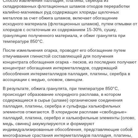
Способ извлечения палладия, платины, серебра из
складированных флотационных шламов отходов переработки
калийно-магниевых руд содержащих хлориды щелочных
металлов за счет обжига шламов, включает обогащение
исходного материала (флотационных шламов), путем отмывки от
хлоридов с остаточным их содержанием 15-30%, сушку,
грануляцию полученного материала, и обжиг гранулята при
температуре 850°С.
После измельчения огарка, проводят его обогащение путем
отмучивания глинистой составляющей для получения
концентрата обогащения огарка - песков, из последних получают
концентрат обогащения интерметаллидов, содержащий
обособления интерметаллидов палладия, платины, серебра в
ассоциации с медью, оловом, свинцом.
В результате, обжига гранулята, при температуре 850°С,
происходит образование хлоридного расплава, в котором
содержащиеся в сырье (шламе) органические соединения
палладия, платины, серебра и сульфиды халькофильных
элементов отжигаются. В хлоридном расплаве «свободные»
палладий, платина, серебро и халькофильные элементы (олово,
медь, свинец) аккумулируются и формируют
индивидуализированные обособления, представляющие собой
многофазные срастания интерметаллидов палладия, платины,