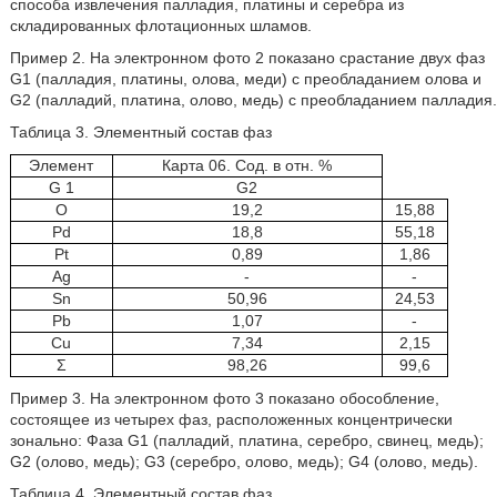
способа извлечения палладия, платины и серебра из
складированных флотационных шламов.
Пример 2. На электронном фото 2 показано срастание двух фаз
G1 (палладия, платины, олова, меди) с преобладанием олова и
G2 (палладий, платина, олово, медь) с преобладанием палладия.
Таблица 3. Элементный состав фаз
Элемент
Карта 06. Сод. в отн. %
G 1
G2
O
19,2
15,88
Pd
18,8
55,18
Pt
0,89
1,86
Ag
-
-
Sn
50,96
24,53
Pb
1,07
-
Cu
7,34
2,15
Σ
98,26
99,6
Пример 3. На электронном фото 3 показано обособление,
состоящее из четырех фаз, расположенных концентрически
зонально: Фаза G1 (палладий, платина, серебро, свинец, медь);
G2 (олово, медь); G3 (серебро, олово, медь); G4 (олово, медь).
Таблица 4. Элементный состав фаз