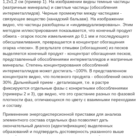
1,2х1,2 см (пример 1). На изображении видны темные частицы
(матричные минералы) и светлые частицы (обособления
интерметаллидов). Черные промежутки между частицами -
связующее вещество (канадский бальзам). На изображении
видно, что частицы разобщены и «индивидуализированы». Этим
методом иллюстрирования показывается, что конечный продукт
обжига - огарок после измельчения до 0,1 мм и последующего
обесшламливания, превращается в концентрат обогащения
огарка «пески». В результате отмывки (обогащения) из песков
выделяется конечный продукт - концентрат обогащения песков,
представленный обособлениями интерметаллидов и матричные
минералы. Степень концентрирования обособлений
интерметаллидов может достигать ~100%. В представленном
концентрате видно, что полезного продукта - обособлений около
30%. Дальнейший прием - детализация, т.е. в растре
фиксируются отдельные фазы с конкретными обособлениями
(примеры 2 и 3), где видно, что это срастание разных по фазовой
плотности фаз, отличающихся по цвету с взаимными переходами
и составу.
Применение энергодисперсионной приставки для анализа
элементного состава отдельных фаз позволяет дать
окончательный диагноз (идентификацию) выделенных
образований и подтвердить достоверность указанного выше