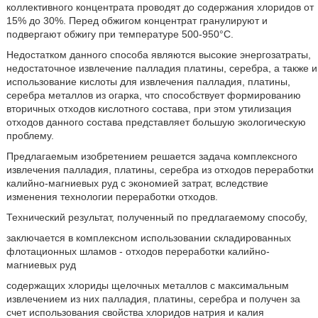
коллективного концентрата проводят до содержания хлоридов от
15% до 30%. Перед обжигом концентрат гранулируют и
подвергают обжигу при температуре 500-950°С.
Недостатком данного способа являются высокие энергозатраты,
недостаточное извлечение палладия платины, серебра, а также и
использование кислоты для извлечения палладия, платины,
серебра металлов из огарка, что способствует формированию
вторичных отходов кислотного состава, при этом утилизация
отходов данного состава представляет большую экологическую
проблему.
Предлагаемым изобретением решается задача комплексного
извлечения палладия, платины, серебра из отходов переработки
калийно-магниевых руд с экономией затрат, вследствие
изменения технологии переработки отходов.
Технический результат, полученный по предлагаемому способу,
заключается в комплексном использовании складированных
флотационных шламов - отходов переработки калийно-
магниевых руд
содержащих хлориды щелочных металлов с максимальным
извлечением из них палладия, платины, серебра и получен за
счет использования свойства хлоридов натрия и калия