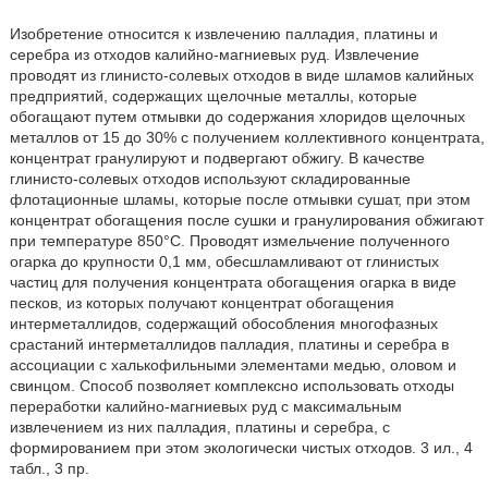
Изобретение относится к извлечению палладия, платины и
серебра из отходов калийно-магниевых руд. Извлечение
проводят из глинисто-солевых отходов в виде шламов калийных
предприятий, содержащих щелочные металлы, которые
обогащают путем отмывки до содержания хлоридов щелочных
металлов от 15 до 30% с получением коллективного концентрата,
концентрат гранулируют и подвергают обжигу. В качестве
глинисто-солевых отходов используют складированные
флотационные шламы, которые после отмывки сушат, при этом
концентрат обогащения после сушки и гранулирования обжигают
при температуре 850°С. Проводят измельчение полученного
огарка до крупности 0,1 мм, обесшламливают от глинистых
частиц для получения концентрата обогащения огарка в виде
песков, из которых получают концентрат обогащения
интерметаллидов, содержащий обособления многофазных
срастаний интерметаллидов палладия, платины и серебра в
ассоциации с халькофильными элементами медью, оловом и
свинцом. Способ позволяет комплексно использовать отходы
переработки калийно-магниевых руд с максимальным
извлечением из них палладия, платины и серебра, с
формированием при этом экологически чистых отходов. 3 ил., 4
табл., 3 пр.