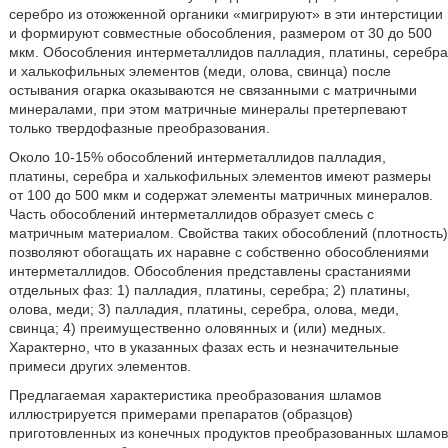
серебро из отожженной органики «мигрируют» в эти интерстиции
и формируют совместные обособления, размером от 30 до 500
мкм. Обособления интерметаллидов палладия, платины, серебра
и халькофильных элементов (меди, олова, свинца) после
остывания огарка оказываются не связанными с матричными
минералами, при этом матричные минералы претерпевают
только твердофазные преобразования.
Около 10-15% обособлений интерметаллидов палладия,
платины, серебра и халькофильных элементов имеют размеры
от 100 до 500 мкм и содержат элементы матричных минералов.
Часть обособлений интерметаллидов образует смесь с
матричным материалом. Свойства таких обособлений (плотность)
позволяют обогащать их наравне с собственно обособлениями
интерметаллидов. Обособления представлены срастаниями
отдельных фаз: 1) палладия, платины, серебра; 2) платины,
олова, меди; 3) палладия, платины, серебра, олова, меди,
свинца; 4) преимущественно оловянных и (или) медных.
Характерно, что в указанных фазах есть и незначительные
примеси других элементов.
Предлагаемая характеристика преобразования шламов
иллюстрируется примерами препаратов (образцов)
приготовленных из конечных продуктов преобразованных шламов