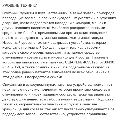
УРОВЕНЬ ТЕХНИКИ
Охотники, туристы и путешественники, а также жители пригорода,
проводящие время на своих приусадебных участках и внутренних
двориках, часто подвергаются нападению комаров, мошек и
других жалящих насекомых. Наиболее распространенными
средствами борьбы, применяемыми против таких нападений,
являются средства отпугивания насекомых и инсектициды.
Известный уровень техники раскрывает устройства, которые
используют топливный бак для подачи топлива в горелки,
которые в свою очередь нагревают и испаряют средство
отпугивания насекомых или инсектицидный состав. Типичные
устройства описываются в патентах США №№ 4699123, 5700430
и 9497958, а также ссылках в них. Все содержимое каждого из
этих более ранних патентов включается во всех отношениях в
этот документ посредством ссылки.
Описанные в вышеупомянутых патентах устройства применяют
неактивную пористую подложку, которая пропитана средством
отпугивания или инсектицидным составом, также называемым
действующим веществом либо летучими веществами. Подложка
лежит на нагревательной пластине и служит в качестве
хранилища для состава, так как тот постепенно улетучивается от
подводимого тепла. Соответственно, устройства ограничены