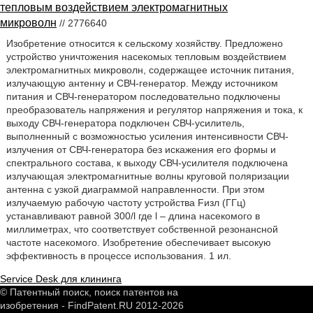
тепловым воздействием электромагнитных
микроволн
// 2776640
Изобретение относится к сельскому хозяйству. Предложено
устройство уничтожения насекомых тепловым воздействием
электромагнитных микроволн, содержащее источник питания,
излучающую антенну и СВЧ-генератор. Между источником
питания и СВЧ-генератором последовательно подключены
преобразователь напряжения и регулятор напряжения и тока, к
выходу СВЧ-генератора подключен СВЧ-усилитель,
выполненный с возможностью усиления интенсивности СВЧ-
излучения от СВЧ-генератора без искажения его формы и
спектрального состава, к выходу СВЧ-усилителя подключена
излучающая электромагнитные волны круговой поляризации
антенна с узкой диаграммой направленности. При этом
излучаемую рабочую частоту устройства Fизл (ГГц)
устанавливают равной 300/l где l – длина насекомого в
миллиметрах, что соответствует собственной резонансной
частоте насекомого. Изобретение обеспечивает высокую
эффективность в процессе использования. 1 ил.
Service Desk для клининга
© Патентный поиск, поиск патентов на
изобретения - FindPatent.RU 2012-2026