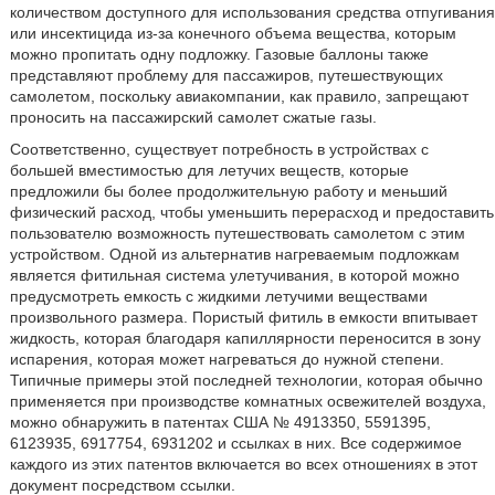
количеством доступного для использования средства отпугивания
или инсектицида из-за конечного объема вещества, которым
можно пропитать одну подложку. Газовые баллоны также
представляют проблему для пассажиров, путешествующих
самолетом, поскольку авиакомпании, как правило, запрещают
проносить на пассажирский самолет сжатые газы.
Соответственно, существует потребность в устройствах с
большей вместимостью для летучих веществ, которые
предложили бы более продолжительную работу и меньший
физический расход, чтобы уменьшить перерасход и предоставить
пользователю возможность путешествовать самолетом с этим
устройством. Одной из альтернатив нагреваемым подложкам
является фитильная система улетучивания, в которой можно
предусмотреть емкость с жидкими летучими веществами
произвольного размера. Пористый фитиль в емкости впитывает
жидкость, которая благодаря капиллярности переносится в зону
испарения, которая может нагреваться до нужной степени.
Типичные примеры этой последней технологии, которая обычно
применяется при производстве комнатных освежителей воздуха,
можно обнаружить в патентах США № 4913350, 5591395,
6123935, 6917754, 6931202 и ссылках в них. Все содержимое
каждого из этих патентов включается во всех отношениях в этот
документ посредством ссылки.