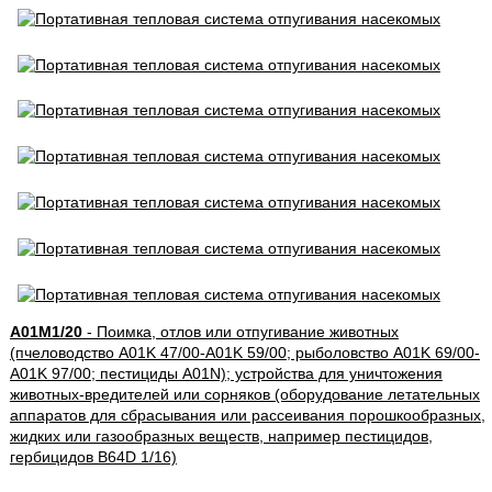
A01M1/20
- Поимка, отлов или отпугивание животных
(пчеловодство A01K 47/00-A01K 59/00; рыболовство A01K 69/00-
A01K 97/00; пестициды A01N); устройства для уничтожения
животных-вредителей или сорняков (оборудование летательных
аппаратов для сбрасывания или рассеивания порошкообразных,
жидких или газообразных веществ, например пестицидов,
гербицидов B64D 1/16)