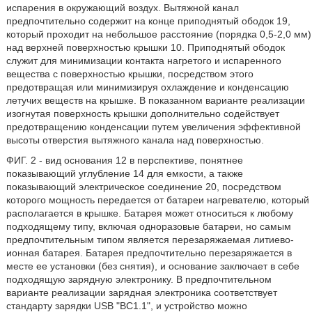
испарения в окружающий воздух. Вытяжной канал
предпочтительно содержит на конце приподнятый ободок 19,
который проходит на небольшое расстояние (порядка 0,5-2,0 мм)
над верхней поверхностью крышки 10. Приподнятый ободок
служит для минимизации контакта нагретого и испаренного
вещества с поверхностью крышки, посредством этого
предотвращая или минимизируя охлаждение и конденсацию
летучих веществ на крышке. В показанном варианте реализации
изогнутая поверхность крышки дополнительно содействует
предотвращению конденсации путем увеличения эффективной
высоты отверстия вытяжного канала над поверхностью.
ФИГ. 2 - вид основания 12 в перспективе, понятнее
показывающий углубление 14 для емкости, а также
показывающий электрическое соединение 20, посредством
которого мощность передается от батареи нагревателю, который
располагается в крышке. Батарея может относиться к любому
подходящему типу, включая одноразовые батареи, но самым
предпочтительным типом является перезаряжаемая литиево-
ионная батарея. Батарея предпочтительно перезаряжается в
месте ее установки (без снятия), и основание заключает в себе
подходящую зарядную электронику. В предпочтительном
варианте реализации зарядная электроника соответствует
стандарту зарядки USB "BC1.1", и устройство можно