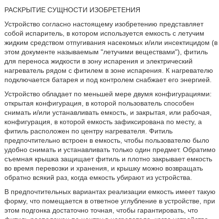
РАСКРЫТИЕ СУЩНОСТИ ИЗОБРЕТЕНИЯ
Устройство согласно настоящему изобретению представляет
собой испаритель, в котором используется емкость с летучим
жидким средством отпугивания насекомых и/или инсектицидом (в
этом документе называемым "летучими веществами"), фитиль
для переноса жидкости в зону испарения и электрический
нагреватель рядом с фитилем в зоне испарения. К нагревателю
подключается батарея и под контролем снабжает его энергией.
Устройство обладает по меньшей мере двумя конфигурациями:
открытая конфигурация, в которой пользователь способен
снимать и/или устанавливать емкость, и закрытая, или рабочая,
конфигурация, в которой емкость зафиксирована по месту, а
фитиль расположен по центру нагревателя. Фитиль
предпочтительно встроен в емкость, чтобы пользователю было
удобно снимать и устанавливать только один предмет. Обратимо
съемная крышка защищает фитиль и плотно закрывает емкость
во время перевозки и хранения, и крышку можно возвращать
обратно всякий раз, когда емкость убирают из устройства.
В предпочтительных вариантах реализации емкость имеет такую
форму, что помещается в ответное углубление в устройстве, при
этом подгонка достаточно точная, чтобы гарантировать, что