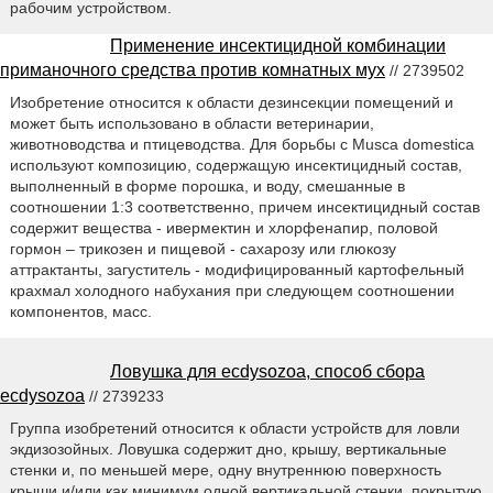
рабочим устройством.
Применение инсектицидной комбинации
приманочного средства против комнатных мух
// 2739502
Изобретение относится к области дезинсекции помещений и
может быть использовано в области ветеринарии,
животноводства и птицеводства. Для борьбы с Musca domestica
используют композицию, содержащую инсектицидный состав,
выполненный в форме порошка, и воду, смешанные в
соотношении 1:3 соответственно, причем инсектицидный состав
содержит вещества - ивермектин и хлорфенапир, половой
гормон – трикозен и пищевой - сахарозу или глюкозу
аттрактанты, загуститель - модифицированный картофельный
крахмал холодного набухания при следующем соотношении
компонентов, масс.
Ловушка для ecdysozoa, способ сбора
ecdysozoa
// 2739233
Группа изобретений относится к области устройств для ловли
экдизозойных. Ловушка содержит дно, крышу, вертикальные
стенки и, по меньшей мере, одну внутреннюю поверхность
крыши и/или как минимум одной вертикальной стенки, покрытую