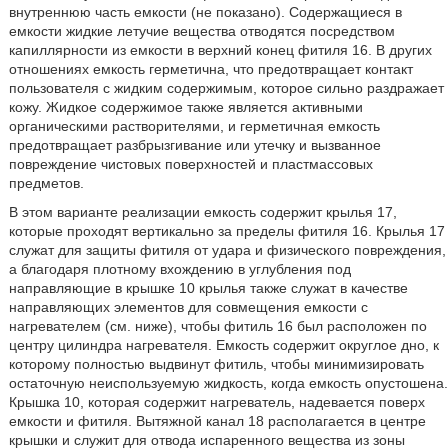
внутреннюю часть емкости (не показано). Содержащиеся в
емкости жидкие летучие вещества отводятся посредством
капиллярности из емкости в верхний конец фитиля 16. В других
отношениях емкость герметична, что предотвращает контакт
пользователя с жидким содержимым, которое сильно раздражает
кожу. Жидкое содержимое также является активными
органическими растворителями, и герметичная емкость
предотвращает разбрызгивание или утечку и вызванное
повреждение чистовых поверхностей и пластмассовых
предметов.
В этом варианте реализации емкость содержит крылья 17,
которые проходят вертикально за пределы фитиля 16. Крылья 17
служат для защиты фитиля от удара и физического повреждения,
а благодаря плотному вхождению в углубления под
направляющие в крышке 10 крылья также служат в качестве
направляющих элементов для совмещения емкости с
нагревателем (см. ниже), чтобы фитиль 16 был расположен по
центру цилиндра нагревателя. Емкость содержит округлое дно, к
которому полностью выдвинут фитиль, чтобы минимизировать
остаточную неиспользуемую жидкость, когда емкость опустошена.
Крышка 10, которая содержит нагреватель, надевается поверх
емкости и фитиля. Вытяжной канал 18 располагается в центре
крышки и служит для отвода испаренного вещества из зоны