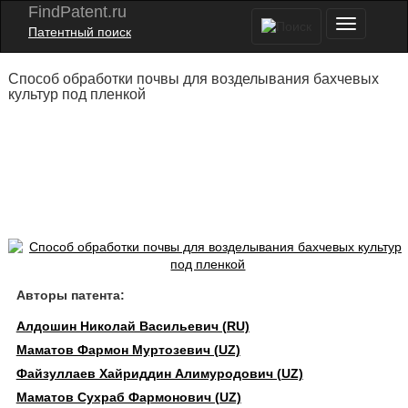
FindPatent.ru
Патентный поиск
Способ обработки почвы для возделывания бахчевых
культур под пленкой
Авторы патента:
Алдошин Николай Васильевич (RU)
Маматов Фармон Муртозевич (UZ)
Файзуллаев Хайриддин Алимуродович (UZ)
Маматов Сухраб Фармонович (UZ)