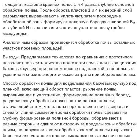
Толщина пластов
а
крайних полос 1 и 4 равна глубине основной
обработки почвы. После оборота пластов 1 и 4 их верхний слой
разрыхляют, выравнивают и уплотняют, затем посередине
обработанной зоны формируют поливную борозду с шириной В
м
и глубиной Н выравнивая и частично уплотняя почву гребня
междурядья.
Аналогичным образом производится обработка почвы остальных
участков посевных площадей.
Выводы. Предлагаемая технология по сравнению с прототипом
позволяет повысить качество подготовки почвы для выращивания
бахчевых культур при раннем посеве под пленкой в тоннельных
укрытиях и снизить энергетические затраты при обработке почвы.
Способ обработки почвы для возделывания бахчевых культур под
пленкой, включающий оборот пластов, рыхление почвы,
выравнивание и уплотнение, формирование поливных борозд,
разделяя зону обработки почвы на три равные полосы,
отличающийся тем, что пласты верхнего слоя почвы справа и
слева от линии симметрии зоны обработки почвы срезают на
глубину формирования поливной борозды, оборачивают в
разные стороны и сдвигают в сторону за пределы зоны обработки
почвы, по наружным краям обрабатываемой полосы открывают
бороздки для установки пленочных каркасов, затем почвенные