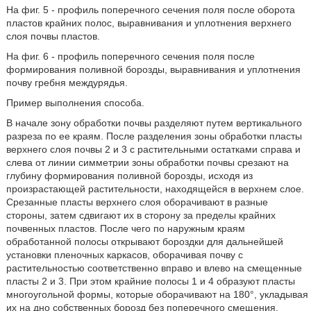
На фиг. 5 - профиль поперечного сечения поля после оборота
пластов крайних полос, выравнивания и уплотнения верхнего
слоя почвы пластов.
На фиг. 6 - профиль поперечного сечения поля после
формирования поливной борозды, выравнивания и уплотнения
почву гребня междурядья.
Пример выполнения способа.
В начале зону обработки почвы разделяют путем вертикального
разреза по ее краям. После разделения зоны обработки пласты
верхнего слоя почвы 2 и 3 с растительными остатками справа и
слева от линии симметрии зоны обработки почвы срезают на
глубину формирования поливной борозды, исходя из
произрастающей растительности, находящейся в верхнем слое.
Срезанные пласты верхнего слоя оборачивают в разные
стороны, затем сдвигают их в сторону за пределы крайних
почвенных пластов. После чего по наружным краям
обработанной полосы открывают бороздки для дальнейшей
установки пленочных каркасов, оборачивая почву с
растительностью соответственно вправо и влево на смещенные
пласты 2 и 3. При этом крайние полосы 1 и 4 образуют пласты
многоугольной формы, которые оборачивают на 180°, укладывая
их на дно собственных борозд без поперечного смещения.