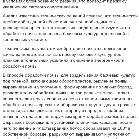
в условиях блокированного резания, что приводит к резкому
увеличению тягового сопротивления.
Анализ известных технических решений показал, что технической
проблемой в данной области является необходимость
расширения арсенала технических средств, используемых по
обработке почвы для посева бахчевых культур под пленкой в
тоннельных укрытиях.
Техническим результатом изобретения является повышение
качества подготовки почвы к посеву бахчевых культур под
пленкой в тоннельных укрытиях и снижение энергоемкости
обработки почвы.
В способе обработки почвы для возделывания бахчевых культур
под пленкой, включающем оборот пластов, рыхление почвы,
выравнивание и уплотнение, формирование поливных борозд,
разделяя зону обработки почвы на три равные полосы, пласты
верхнего слоя почвы справа и слева от линии симметрии зоны
обработки почвы срезают и оборачивают друг от друга в разные
стороны, затем сдвигают их в сторону за пределы крайних
почвенных пластов, по наружным краям обрабатываемой полосы
открывают бороздки для установки пленочных каркасов, после
чего почвенные пласты крайних полос оборачивают на 180° в
собственной борозде, разрыхляют, выравнивают и уплотняют