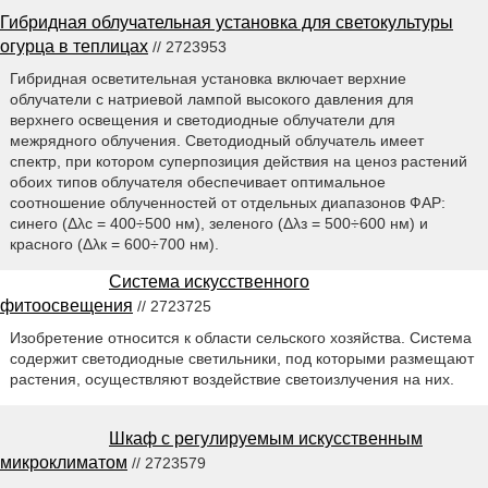
Гибридная облучательная установка для светокультуры
огурца в теплицах
// 2723953
Гибридная осветительная установка включает верхние
облучатели с натриевой лампой высокого давления для
верхнего освещения и светодиодные облучатели для
межрядного облучения. Светодиодный облучатель имеет
спектр, при котором суперпозиция действия на ценоз растений
обоих типов облучателя обеспечивает оптимальное
соотношение облученностей от отдельных диапазонов ФАР:
синего (Δλс = 400÷500 нм), зеленого (Δλз = 500÷600 нм) и
красного (Δλк = 600÷700 нм).
Система искусственного
фитоосвещения
// 2723725
Изобретение относится к области сельского хозяйства. Система
содержит светодиодные светильники, под которыми размещают
растения, осуществляют воздействие светоизлучения на них.
Шкаф с регулируемым искусственным
микроклиматом
// 2723579