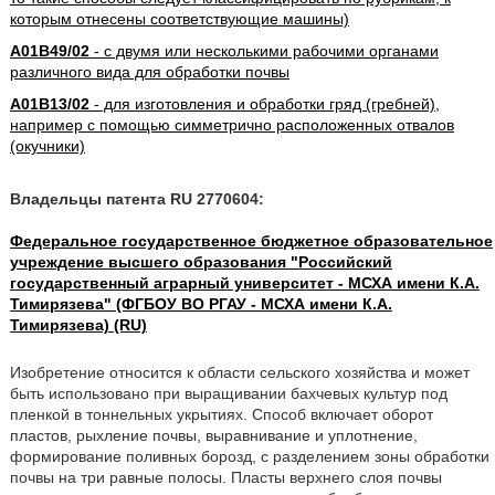
которым отнесены соответствующие машины)
A01B49/02
- с двумя или несколькими рабочими органами
различного вида для обработки почвы
A01B13/02
- для изготовления и обработки гряд (гребней),
например с помощью симметрично расположенных отвалов
(окучники)
Владельцы патента RU 2770604:
Федеральное государственное бюджетное образовательное
учреждение высшего образования "Российский
государственный аграрный университет - МСХА имени К.А.
Тимирязева" (ФГБОУ ВО РГАУ - МСХА имени К.А.
Тимирязева) (RU)
Изобретение относится к области сельского хозяйства и может
быть использовано при выращивании бахчевых культур под
пленкой в тоннельных укрытиях. Способ включает оборот
пластов, рыхление почвы, выравнивание и уплотнение,
формирование поливных борозд, с разделением зоны обработки
почвы на три равные полосы. Пласты верхнего слоя почвы