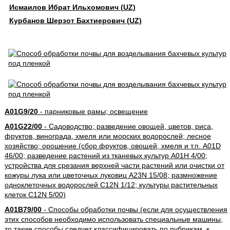
Исмаилов Ибрат Ильхомович (UZ)
Курбанов Шерзот Бахтиерович (UZ)
A01G9/20
- парниковые рамы; освещение
A01G22/00
- Садоводство; разведение овощей, цветов, риса,
фруктов, винограда, хмеля или морских водорослей; лесное
хозяйство; орошение (сбор фруктов, овощей, хмеля и т.п. A01D
46/00; разведение растений из тканевых культур A01H 4/00;
устройства для срезания верхней части растений или очистки от
кожуры лука или цветочных луковиц A23N 15/08; размножение
одноклеточных водорослей C12N 1/12; культуры растительных
клеток C12N 5/00)
A01B79/00
- Способы обработки почвы (если для осуществления
этих способов необходимо использовать специальные машины,
то такие способы следует классифицировать по рубрикам, к