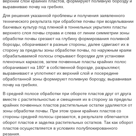
верхний слой крайних пластов, формируют поливную борозду и
выравниваю почву на гребнях.
Для решения указанной проблемы и получения заявленного
технического результата при обработке почвы при возделывании
бахчевых культур под пленкой в тоннельных укрытиях пласты
верхнего слоя почвы справа и слева от линии симметрии зоны
обработки почвы срезают на глубину формирования поливной
борозды, оборачивают в разные стороны, далее сдвигают их в
сторону за пределы зоны обработки почвы, по наружным краям
обрабатываемой полосы открывают бороздки для установки
пленочных каркасов, затем почвенные пласты крайних полос
оборачивают на 180° в собственной борозде, разрыхляют,
выравнивают и уплотняют их верхний слой и посередине
обработанной зоны формируют поливную борозду, выравнивая
почву на гребнях.
В средней полосе обработки при обороте пластов друг от друга
вместе с растительностью и смещения их в сторону за пределы
крайних почвенных пластов растительные остатки удаляются от
зоны обработки почвы. При этом грани крайних пластов со
стороны средней полосы срезаются, в результате облегчается
оборот пластов и заделка растительных остатков. Так как оборот
пластов осуществляется в условиях полублокированного
резания.