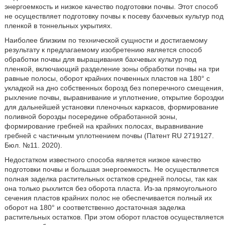
энергоемкость и низкое качество подготовки почвы. Этот способ
не осуществляет подготовку почвы к посеву бахчевых культур под
пленкой в тоннельных укрытиях.
Наиболее близким по технической сущности и достигаемому
результату к предлагаемому изобретению является способ
обработки почвы для выращивания бахчевых культур под
пленкой, включающий разделение зоны обработки почвы на три
равные полосы, оборот крайних почвенных пластов на 180° с
укладкой на дно собственных борозд без поперечного смещения,
рыхление почвы, выравнивание и уплотнение, открытие бороздки
для дальнейшей установки пленочных каркасов, формирование
поливной борозды посередине обработанной зоны,
формирование гребней на крайних полосах, выравнивание
гребней с частичным уплотнением почвы (Патент RU 2719127.
Бюл. №11. 2020).
Недостатком известного способа является низкое качество
подготовки почвы и большая энергоемкость. Не осуществляется
полная заделка растительных остатков средней полосы, так как
она только рыхлится без оборота пласта. Из-за прямоугольного
сечения пластов крайних полос не обеспечивается полный их
оборот на 180° и соответственно достаточная заделка
растительных остатков. При этом оборот пластов осуществляется