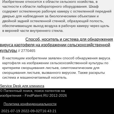
Изобретение относится к области сельского хозяйства, в
частности к области лабораторного оборудования. Шкаф
содержит остекленную рабочую камеру с остекленной передней
дверью для наблюдения за биологическими объектами и
двойной задней остекленной стенкой, образующей полость,
обеспечивающую выход воздуха в рабочую камеру через щель
в верхней части внутреннего стекла.
Способ, носитель и система для обнаружения
вируса картофеля на изображении сельскохозяйственной
культуры
// 2770465
В настоящем изобретении заявлен способ обнаружения вируса
картофеля на изображении сельскохозяйственной культуры по
критериям сморщивания листьев, симптоматическим для
сморщивания листьев, вызванного вирусом. Также раскрыты
система и машиночитаемый носитель.
Service Desk для клининга
© Патентный поиск, поиск патентов на
изобретения - FindPatent.RU 2012-2026
Политика конфиденциальности
2021-07-19
2022-09-02T16:43:21