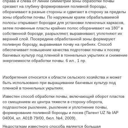
справа и слева от линии симметрии зоны обработки почвы
срезают на глубину формирования поливной борозды,
оборачивают в разные стороны и сдвигают в сторону за пределы
зоны обработки почвы. По наружным краям обрабатываемой
полосы открывают бороздки для установки пленочных каркасов,
затем почвенные пласты крайних полос оборачивают на 180° в
собственной борозде, разрыхляют, выравнивают, уплотняют их
верхний слой. Посередине обработанной зоны формируют
поливную борозду, выравнивая почву на гребнях. Способ
обеспечивает повышение качества подготовки почвы к посеву
бахчевых культур под пленкой в тоннельных укрытиях и снижение
энергоемкости обработки почвы. 6 ил., 1 пр.
Изобретения относится к области сельского хозяйства и может
быть использовано при выращивании бахчевых культур под
пленкой в тоннельных укрытиях.
Известен способ обработки почвы, включающий оборот пластов
со смещением их центра тяжести в сторону оборота,
подпахотное рыхление, рыхление и уплотнение почвы,
формирование поливной борозды и посев (Патент UZ № IАР
04004, кл. А01В 79/00, бюл. №4, 2009).
Недостаткам известного способа является большая