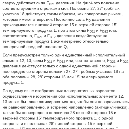
сверху действует сила F
давления. На фиг.4 это пояснено
D21
соответствующими стрелками сил. Половины 27, 27' гребных
участков 18 действуют, таким образом, как поворотные рычаги,
которые имеют отверстия. Постоянно сила F
давления
D
прикладывается к нижней стороне 15 и верхней стороне 15'
темперируемого продукта 1, при этом силы F
и F
или,
D11
D22
соответственно, F
и F
давления воздействуют на
D21
D12
темперируемый продукт 1 асимметрично относительно
поперечной средней плоскости Q
.
T
Если предусмотрен только один единственный исполнительный
элемент 12, 13, силы F
и F
или, соответственно, F
и F
D11
D12
D21
D22
давления действуют только с одной единственной стороны,
поочередно со стороны половин 27, 27' гребных участков 18 на
обе половины 28, 28ʽ стороны 15 или 15' темперируемого
продукта 1.
По одному из не изображенных альтернативных вариантов
осуществления изобретения оба исполнительных элемента 12,
13 могли бы также активироваться так, чтобы они поворачивались
не равнонаправленно, а встречно направленно (антициклически),
так чтобы поочередно в половинах 28 нижней стороны 15 и
верхней стороны 15' темперируемого продукта 1, с одной
стороны, и в половинах 28' нижней стороны 15 и верхней