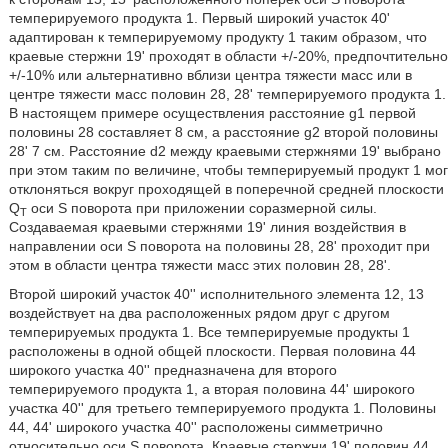
темперируемого продукта 1. Первый широкий участок 40'
адаптирован к темперируемому продукту 1 таким образом, что
краевые стержни 19' проходят в области +/-20%, предпочтительно
+/-10% или альтернативно вблизи центра тяжести масс или в
центре тяжести масс половин 28, 28' темперируемого продукта 1.
В настоящем примере осуществления расстояние g1 первой
половины 28 составляет 8 см, а расстояние g2 второй половины
28' 7 см. Расстояние d2 между краевыми стержнями 19' выбрано
при этом таким по величине, чтобы темперируемый продукт 1 мог
отклоняться вокруг проходящей в поперечной средней плоскости
Q
оси S поворота при приложении соразмерной силы.
T
Создаваемая краевыми стержнями 19' линия воздействия в
направлении оси S поворота на половины 28, 28' проходит при
этом в области центра тяжести масс этих половин 28, 28'.
Второй широкий участок 40'' исполнительного элемента 12, 13
воздействует на два расположенных рядом друг с другом
темперируемых продукта 1. Все темперируемые продукты 1
расположены в одной общей плоскости. Первая половина 44
широкого участка 40'' предназначена для второго
темперируемого продукта 1, а вторая половина 44' широкого
участка 40'' для третьего темперируемого продукта 1. Половины
44, 44' широкого участка 40'' расположены симметрично
относительно оси S поворота. Краевые стержни 19' половин 44,