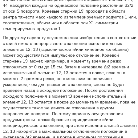
44' находятся каждый на одинаковой половине расстояния d2/2
от оси S поворота. Краевые стержни 19' проходят в области
центра тяжести масс каждого из темперируемых продуктов 1 или,
соответственно, вблизи или в области оси X1 симметрии
темперируемых продуктов 1.
По другому варианту осуществления изобретения в соответствии
с фиг.5 вместо непрерывного отклонения исполнительных
элементов 12, 13 (гармоническое и/или линейное колебание)
может осуществляться импульсное отклонение. Краевой
стержень 19' может, например, в момент t
времени резко
1
отклоняться от 0 см до 15 см. Затем в интервале Δt2 времени
исполнительный элемент 12, 13 остается в покое, пока он в
момент t2 времени резко, но с меньшим по величине
ускорением, чем для движения отклонения, снова не будет
приведен назад в исходное положение. После достижения
исходного положения в момент t3 времени исполнительный
элемент 12, 13 остается в покое до момента t4 времени, пока не
осуществится такое же движение отклонения в другом
направлении поворота. По этому варианту осуществления
предусмотрены толчкообразные периодические и/или
непериодические отклонения, при этом исполнительный элемент
12, 13 находится в максимальном отклоненном положении в
интервале Δt2 времени, а в покое в исходном положении в