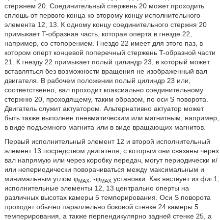
стержнем 20. Соединительный стержень 20 может проходить
сплошь от первого конца ко второму концу исполнительного
элемента 12, 13. К одному концу соединительного стержня 20
примыкает T-образная часть, которая оперта в гнезде 22,
например, со стопорением. Гнездо 22 имеет для этого паз, в
котором оперт концевой поперечный стержень T-образной части
21. К гнезду 22 примыкает полый цилиндр 23, в который может
вставляться без возможности вращения не изображенный вал
двигателя. В рабочем положении полый цилиндр 23 или,
соответственно, вал проходит коаксиально соединительному
стержню 20, проходящему, таким образом, по оси S поворота.
Двигатель служит актуатором. Альтернативно актуатор может
быть также выполнен пневматическим или магнитным, например,
в виде подъемного магнита или в виде вращающих магнитов.
Первый исполнительный элемент 12 и второй исполнительный
элемент 13 посредством двигателя, с которым они связаны через
вал напрямую или через коробку передач, могут периодически и/
или непериодически поворачиваться между максимальным и
минимальным углом φ
, -φ
установки. Как явствует из фиг.1,
MAX
MAX
исполнительные элементы 12, 13 центрально оперты на
различных высотах камеры 5 темперирования. Оси S поворота
проходят обычно параллельно боковой стенке 24 камеры 5
темперирования, а также перпендикулярно задней стенке 25, а