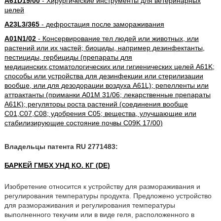
A61D19/00
- Хирургические инструменты для ветеринарных
целей
A23L3/365
- дефростация после замораживания
A01N1/02
- Консервирование тел людей или животных, или
растений или их частей; биоциды, например дезинфектанты,
пестициды, гербициды (препараты для
медицинских,стоматологических или гигиенических целей A61K;
способы или устройства для дезинфекции или стерилизации
вообще, или для дезодорации воздуха A61L); репелленты или
аттрактанты (приманки A01M 31/06; лекарственные препараты
A61K); регуляторы роста растений (соединения вообще
C01,C07,C08; удобрения C05; вещества, улучшающие или
стабилизирующие состояние почвы C09K 17/00)
Владельцы патента RU 2771483:
БАРКЕЙ ГМБХ УНД КО. КГ (DE)
Изобретение относится к устройству для размораживания и
регулирования температуры продукта. Предложено устройство
для размораживания и регулирования температуры
выполненного текучим или в виде геля, расположенного в