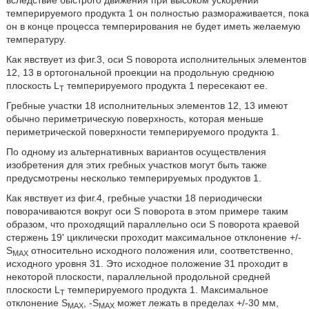
вследствие быстрого движения при высоком ускорении
темперируемого продукта 1 он полностью размораживается, пока
он в конце процесса темперирования не будет иметь желаемую
температуру.
Как явствует из фиг.3, оси S поворота исполнительных элементов
12, 13 в ортогональной проекции на продольную среднюю
плоскость L
темперируемого продукта 1 пересекают ее.
T
Гребные участки 18 исполнительных элементов 12, 13 имеют
обычно периметрическую поверхность, которая меньше
периметрической поверхности темперируемого продукта 1.
По одному из альтернативных вариантов осуществления
изобретения для этих гребных участков могут быть также
предусмотрены несколько темперируемых продуктов 1.
Как явствует из фиг.4, гребные участки 18 периодически
поворачиваются вокруг оси S поворота в этом примере таким
образом, что проходящий параллельно оси S поворота краевой
стержень 19' циклически проходит максимальное отклонение +/-
S
относительно исходного положения или, соответственно,
MAX
исходного уровня 31. Это исходное положение 31 проходит в
некоторой плоскости, параллельной продольной средней
плоскости L
темперируемого продукта 1. Максимальное
T
отклонение S
, -S
может лежать в пределах +/-30 мм,
MAX
MAX