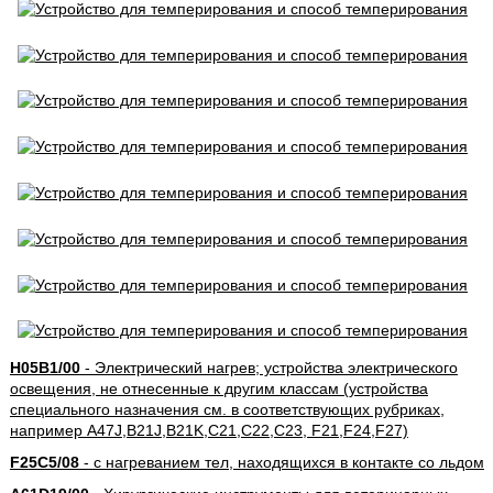
H05B1/00
- Электрический нагрев; устройства электрического
освещения, не отнесенные к другим классам (устройства
специального назначения см. в соответствующих рубриках,
например A47J,B21J,B21K,C21,C22,C23, F21,F24,F27)
F25C5/08
- с нагреванием тел, находящихся в контакте со льдом