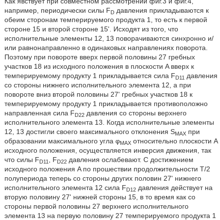
Как явствует при совместном рассмотрении фиг.3 и фиг.4,
например, периодически силы F
давления прикладываются к
D
обеим сторонам темперируемого продукта 1, то есть к первой
стороне 15 и второй стороне 15'. Исходят из того, что
исполнительные элементы 12, 13 поворачиваются синхронно и/
или равнонаправленно в одинаковых направлениях поворота.
Поэтому при повороте вверх первой половины 27 гребных
участков 18 из исходного положения в плоскости A вверх к
темперируемому продукту 1 прикладывается сила F
давления
D11
со стороны нижнего исполнительного элемента 12, а при
повороте вниз второй половины 27' гребных участков 18 к
темперируемому продукту 1 прикладывается противоположно
направленная сила F
давления со стороны верхнего
D22
исполнительного элемента 13. Когда исполнительные элементы
12, 13 достигли своего максимального отклонения S
при
MAX
образовании максимального угла φ
относительно плоскости A
MAX
исходного положения, осуществляется инверсия движения, так
что силы F
, F
давления ослабевают. С достижением
D11
D22
исходного положения A по прошествии продолжительности T/2
полупериода теперь со стороны других половин 27' нижнего
исполнительного элемента 12 сила F
давления действует на
D12
вторую половину 27' нижней стороны 15, в то время как со
стороны первой половины 27 верхнего исполнительного
элемента 13 на первую половину 27 темперируемого продукта 1