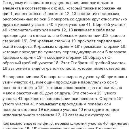
По одному из вариантов осуществления исполнительного
элемента в соответствии с фиг.6, который также изображен на
фиг.1, исполнительный элемент 12, 13 состоит из нескольких,
расположенных по оси S поворота со сдвигом друг относительно
друга широких участков 40 и узких участков 41. Широкий участок
40 исполнительного элемента 12, 13 включает в себя пару
проходящих на относительно большом расстоянии d12 краевых
стержней 19'. Эти краевые стержни 19' проходят параллельно
оси S поворота. К краевым стержням 19' примыкают стержни 19,
которые проходят по существу перпендикулярно оси S поворота.
Краевые стержни 19' и соседние стержни 19 образуют O-
образный гребной участок 18. Этот O-образный гребной участок
18 выполнен в виде открытой лопасти, которая имеет отверстие.
В направлении оси S поворота к широкому участку 40 примыкает
узкий участок 41, имеющий проходящие параллельно оси S
поворота стержни 19'', которые расположены на относительно
малом расстоянии d1 друг от друга. Эти стержни 19'' узкого
участка 41 проходят в направлении оси поворота. Стержни 19''
узкого участка 41 примыкают к проходящим поперек оси
поворота стерням 19 широкого участка 40 или одним концом
исполнительного элемента 12, 13 связаны с актуатором.
Как можно видеть из фиг.6, первый широкий участок 40ʽ прилегает
к сторонам 15, 15' расположенного поперек оси S поворота