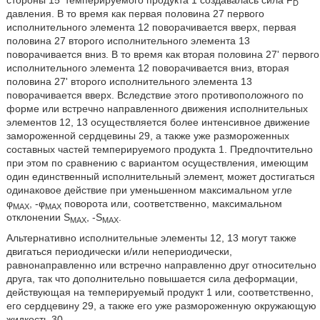
стороны 15' темперируемого продукта 1 создавалась сила F
D
давления. В то время как первая половина 27 первого
исполнительного элемента 12 поворачивается вверх, первая
половина 27 второго исполнительного элемента 13
поворачивается вниз. В то время как вторая половина 27' первого
исполнительного элемента 12 поворачивается вниз, вторая
половина 27' второго исполнительного элемента 13
поворачивается вверх. Вследствие этого противоположного по
форме или встречно направленного движения исполнительных
элементов 12, 13 осуществляется более интенсивное движение
замороженной сердцевины 29, а также уже размороженных
составных частей темперируемого продукта 1. Предпочтительно
при этом по сравнению с вариантом осуществления, имеющим
один единственный исполнительный элемент, может достигаться
одинаковое действие при уменьшенном максимальном угле
φ
, -φ
поворота или, соответственно, максимальном
MAX
MAX
отклонении S
, -S
.
MAX
MAX
Альтернативно исполнительные элементы 12, 13 могут также
двигаться периодически и/или непериодически,
равнонаправленно или встречно направленно друг относительно
друга, так что дополнительно повышается сила деформации,
действующая на темперируемый продукт 1 или, соответственно,
его сердцевину 29, а также его уже размороженную окружающую
жидкость 30.