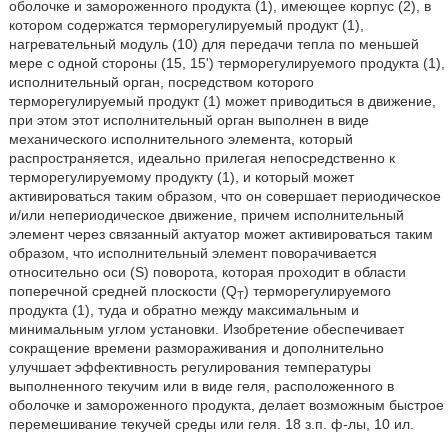
оболочке и замороженного продукта (1), имеющее корпус (2), в
котором содержатся терморегулируемый продукт (1),
нагревательный модуль (10) для передачи тепла по меньшей
мере с одной стороны (15, 15') терморегулируемого продукта (1),
исполнительный орган, посредством которого
терморегулируемый продукт (1) может приводиться в движение,
при этом этот исполнительный орган выполнен в виде
механического исполнительного элемента, который
распространяется, идеально прилегая непосредственно к
терморегулируемому продукту (1), и который может
активироваться таким образом, что он совершает периодическое
и/или непериодическое движение, причем исполнительный
элемент через связанный актуатор может активироваться таким
образом, что исполнительный элемент поворачивается
относительно оси (S) поворота, которая проходит в области
поперечной средней плоскости (Q
) терморегулируемого
T
продукта (1), туда и обратно между максимальным и
минимальным углом установки. Изобретение обеспечивает
сокращение времени размораживания и дополнительно
улучшает эффективность регулирования температуры
выполненного текучим или в виде геля, расположенного в
оболочке и замороженного продукта, делает возможным быстрое
перемешивание текучей среды или геля. 18 з.п. ф-лы, 10 ил.