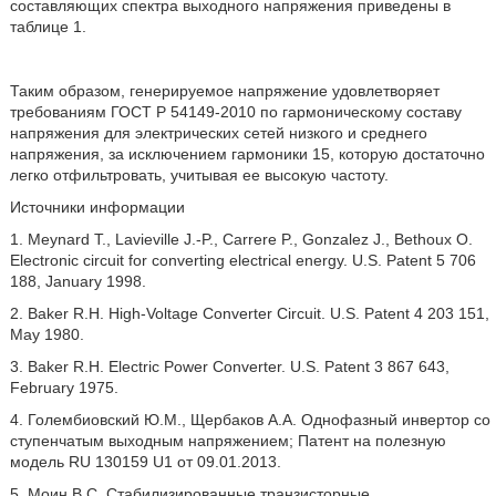
составляющих спектра выходного напряжения приведены в
таблице 1.
Таким образом, генерируемое напряжение удовлетворяет
требованиям ГОСТ Р 54149-2010 по гармоническому составу
напряжения для электрических сетей низкого и среднего
напряжения, за исключением гармоники 15, которую достаточно
легко отфильтровать, учитывая ее высокую частоту.
Источники информации
1. Meynard Т., Lavieville J.-P., Carrere P., Gonzalez J., Bethoux О.
Electronic circuit for converting electrical energy. U.S. Patent 5 706
188, January 1998.
2. Baker R.H. High-Voltage Converter Circuit. U.S. Patent 4 203 151,
May 1980.
3. Baker R.H. Electric Power Converter. U.S. Patent 3 867 643,
February 1975.
4. Голембиовский Ю.М., Щербаков A.A. Однофазный инвертор со
ступенчатым выходным напряжением; Патент на полезную
модель RU 130159 U1 от 09.01.2013.
5. Моин B.C. Стабилизированные транзисторные