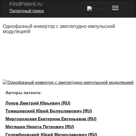
FindPatent.ru
Патентный поиск
Однофазный инвертор с амплитудно-импульсной
модуляцией
Авторы патента:
Луков Дмитрий Юрьевич (RU)
Томашевский Юрий Болеславович (RU)
Миргородская Екатерина Евгеньевна (RU)
Митяшин Никита Петрович (RU)
Голембиовский Юрий Мичиславович (RU)