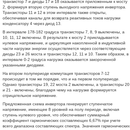
транзистор 7 и диоды 17 и 18 оказывается приложенным к мосту
2, формируя вторую ступень выходного напряжения инвертора.
Транзисторы 11 и 12 в этом интервале также открыты,
обеспечивая каналы для возврата реактивных токов нагрузки
конденсатору 4 через диод 13.
В интервале 178-182 градуса транзисторы 7, 8, 9 выключены, а
10, 11, 12 включены. В результате к мосту 2 прикладывается
нулевое напряжение, и циркуляция накопленной в индуктивной
части нагрузки энергии осуществляется через соответствующие
диоды 23 и 26 моста и транзисторы 12, 11 и 10. Таким образом, в
интервале 0-2 градуса нагрузка оказывается закороченной
указанными диодами.
На втором полупериоде коммутация транзисторов 7-12
происходит в том же порядке, что и на первом полупериоде.
Однако транзисторы 19, 22 моста 2 выключены, а транзисторы 20
и 21 - включены, благодаря чему на нагрузке формируется
отрицательное напряжение.
Предложенная схема инвертора генерирует ступенчатое
напряжение, имеющее 8 уровней на полу периоде, включая
ступень нулевого уровня, что обеспечивает суммарный
коэффициент гармонических составляющих 6,67% при учете
всего диапазона составляющих спектра. Значения гармонических