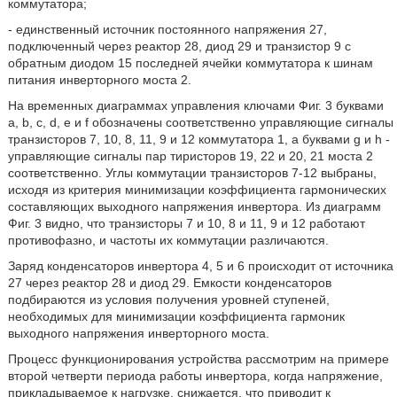
коммутатора;
- единственный источник постоянного напряжения 27,
подключенный через реактор 28, диод 29 и транзистор 9 с
обратным диодом 15 последней ячейки коммутатора к шинам
питания инверторного моста 2.
На временных диаграммах управления ключами Фиг. 3 буквами
а, b, с, d, е и f обозначены соответственно управляющие сигналы
транзисторов 7, 10, 8, 11, 9 и 12 коммутатора 1, а буквами g и h -
управляющие сигналы пар тиристоров 19, 22 и 20, 21 моста 2
соответственно. Углы коммутации транзисторов 7-12 выбраны,
исходя из критерия минимизации коэффициента гармонических
составляющих выходного напряжения инвертора. Из диаграмм
Фиг. 3 видно, что транзисторы 7 и 10, 8 и 11, 9 и 12 работают
противофазно, и частоты их коммутации различаются.
Заряд конденсаторов инвертора 4, 5 и 6 происходит от источника
27 через реактор 28 и диод 29. Емкости конденсаторов
подбираются из условия получения уровней ступеней,
необходимых для минимизации коэффициента гармоник
выходного напряжения инверторного моста.
Процесс функционирования устройства рассмотрим на примере
второй четверти периода работы инвертора, когда напряжение,
прикладываемое к нагрузке, снижается, что приводит к