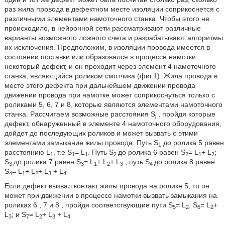
раз жила провода в дефектном месте изоляции соприкоснется с
различными элементами намоточного станка. Чтобы этого не
происходило, в нейронной сети рассматривают различные
варианты возможного ложного счета и разрабатывают алгоритмы
их исключения. Предположим, в изоляции провода имеется в
состоянии поставки или образовался в процессе намотки
некоторый дефект, и он проходит через элемент 4 намоточного
станка, являющийся роликом смотчика (фиг.1). Жила провода в
месте этого дефекта при дальнейшем движении провода
движении провода при намотке может соприкоснуться только с
роликами 5, 6, 7 и 8, которые являются элементами намоточного
станка. Рассчитаем возможные расстояния S
, пройдя которые
j
дефект, обнаруженный в элементе 4 намоточного оборудования,
дойдет до последующих роликов и может вызвать с этими
элементами замыкание жилы провода. Путь S
до ролика 5 равен
1
расстоянию L
, т.е S
= L
. Путь S
до ролика 6 равен S
= L
+ L
;
1
1
1
2
2
1
2
S
до ролика 7 равен S
= L
+ L
+ L
; путь S
до ролика 8 равен
3
3
1
2
3
4
S
= L
+ L
+ L
+ L
4
1
2
3
4.
Если дефект вызвал контакт жилы провода на ролике 5, то он
может при движении в процессе намотки вызвать замыкания на
роликах 6 , 7 и 8 , пройдя соответствующие пути S
= L
; S
= L
+
5
2
6
2
L
; и S
= L
+ L
+ L
3
7
2
3
4.