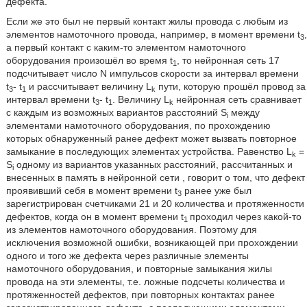
дефекта.
Если же это был не первый контакт жилы провода с любым из
элементов намоточного провода, например, в момент времени t
,
3
а первый контакт с каким-то элементом намоточного
оборудования произошёл во время t
, то нейронная сеть 17
1
подсчитывает число N импульсов скорости за интервал времени
t
- t
и рассчитывает величину L
пути, которую прошёл провод за
3
1
k
интервал времени t
- t
. Величину L
нейронная сеть сравнивает
3
1
k
с каждым из возможных вариантов расстояний S
между
i
элементами намоточного оборудования, по прохождению
которых обнаруженный ранее дефект может вызвать повторное
замыкание в последующих элементах устройства. Равенство L
=
k
S
одному из вариантов указанных расстояний, рассчитанных и
i
внесенных в память в нейронной сети , говорит о том, что дефект
проявивший себя в момент времени t
ранее уже был
3
зарегистрирован счетчиками 21 и 20 количества и протяженности
дефектов, когда он в момент времени t
проходил через какой-то
1
из элементов намоточного оборудования. Поэтому для
исключения возможной ошибки, возникающей при прохождении
одного и того же дефекта через различные элементы
намоточного оборудования, и повторные замыкания жилы
провода на эти элементы, т.е. ложные подсчеты количества и
протяженностей дефектов, при повторных контактах ранее