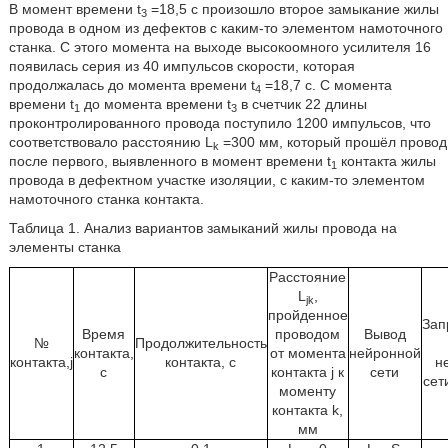
В момент времени t
=18,5 с произошло второе замыкание жилы
3
провода в одном из дефектов с каким-то элементом намоточного
станка. С этого момента на выходе высокоомного усилителя 16
появилась серия из 40 импульсов скорости, которая
продолжалась до момента времени t
=18,7 с. С момента
4
времени t
до момента времени t
в счетчик 22 длины
1
3
проконтролированного провода поступило 1200 импульсов, что
соответствовало расстоянию L
=300 мм, который прошёл провод
k
после первого, выявленного в момент времени t
контакта жилы
1
провода в дефектном участке изоляции, с каким-то элементом
намоточного станка контакта.
Таблица 1. Анализ вариантов замыканий жилы провода на
элементы станка
Расстояние
L
,
jk
пройденное
За
Время
проводом
Вывод
№
Продолжительность
контакта,
от момента
нейронной
контакта,j
контакта, с
н
с
контакта j к
сети
сети
моменту
контакта k,
мм