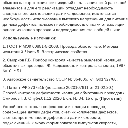
обмоток электротехнических изделий с гальванической развязкой
элементов и для его реализации отпадает необходимость
специального изготовления датчика дефектов, исключается
необходимость использования высокого напряжения для питания
датчика дефектов, исчезает необходимость очистки от изоляции
одного из концов провода и подсоединения его к общей шине.
Используемые источники:
1. ГОСТ Р МЭК 60851-5-2008. Провода обмоточные. Методы
испытаний. Часть 5. Электрические свойства.
2. Смирнов Г.В. Прибор контроля качества эмалевой изоляции
обмоточных проводов. Ж. Надежность и контроль качества, 1987,
№10, с.51.
3. Авторское свидетельство СССР № 364885, кл. G01N27/68.
4. Патент РФ 2737515
(
по
заявке 2020107811 от 21.02.20.)
Способ контроля дефектности изоляции обмоточных проводов /
Смирнов Г.В. Опубл.01.12.2020 Бюл. № 34, 15 стр
. (Прототип)
Устройство контроля дефектности изоляции проводов,
содержащее датчик дефектов, счетчик количества дефектов,
счетчик протяженности дефектов и датчик скорости,
подключенный к входу формирователя импульсов скорости,