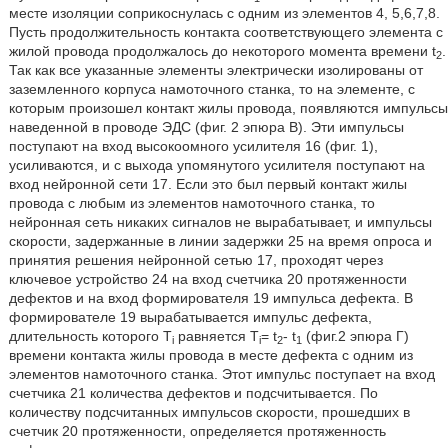
месте изоляции соприкоснулась с одним из элементов 4, 5,6,7,8.
Пусть продолжительность контакта соответствующего элемента с
жилой провода продолжалось до некоторого момента времени t
.
2
Так как все указанные элементы электрически изолированы от
заземленного корпуса намоточного станка, то на элементе, с
которым произошел контакт жилы провода, появляются импульсы
наведенной в проводе ЭДС (фиг. 2 эпюра В). Эти импульсы
поступают на вход высокоомного усилителя 16 (фиг. 1),
усиливаются, и с выхода упомянутого усилителя поступают на
вход нейронной сети 17. Если это был первый контакт жилы
провода с любым из элементов намоточного станка, то
нейронная сеть никаких сигналов не вырабатывает, и импульсы
скорости, задержанные в линии задержки 25 на время опроса и
принятия решения нейронной сетью 17, проходят через
ключевое устройство 24 на вход счетчика 20 протяженности
дефектов и на вход формирователя 19 импульса дефекта. В
формирователе 19 вырабатывается импульс дефекта,
длительность которого T
равняется T
= t
- t
(фиг.2 эпюра Г)
i
i
2
1
времени контакта жилы провода в месте дефекта с одним из
элементов намоточного станка. Этот импульс поступает на вход
счетчика 21 количества дефектов и подсчитывается. По
количеству подсчитанных импульсов скорости, прошедших в
счетчик 20 протяженности, определяется протяженность