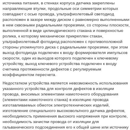
источника питания, в стенках корпуса датчика закреплены
направляющие втулки, продольные оси симметрии которых
совпадают с осью провода, ультрафиолетовый светодиод
расположен в зазоре между диском с равномерно выполненными
в нем сквозными радиальными прорезями, со стороны плоскости,
выполненной в виде цилиндрического стакана и поверхностью
ролика, к которому механически прикреплен стакан,
ультрафиолетовый фотодиод расположен с противоположной
стороны упомянутого диска с радиальными прорезями, при этом
выход фотодиода подключен к входу формирователя импульсов
скорости, один из выходов которого подключен к ключевому
устройству, выход ключевого устройства подключен к входу
счетчика протяженности дефектов с регулируемым
коэффициентом пересчета.
Недостатком устройства является невозможность использования
указанного устройства для контроля дефектов в изоляции
провода, вносимых элементами намоточного оборудования
(элементами намоточного станка) в изоляцию провода
изготавливаемых обмоток электротехнических изделий,
изготовление специального высоковольтного датчика дефектов,
необходимость применения высокого напряжения при контроле,
необходимость зачистки провода от изоляции для
гальванического подсоединения его к общей шине или источнику