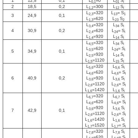
1
12,5
0,1
L
=0
L
S
0,1
01
i
2
18,5
0,2
L
=300
L
S
1,2
12
i
L
=320
L
= S
2,3
13
1
3
24,9
0,1
L
=620
L
S
1,3
23
2
L
=320
L
S
3,4
34
i
4
30,9
0,2
L
=620
L
= S
2,4
24
i
L
=920
L
S
1,4
14
i
L
=320
L
S
4,5
34
i
L
=620
L
= S
3,5
24
i
5
34,9
0,1
L
=920
L
S
2,5
14
i
L
=1120
L
S
1,5
15
i
L
=320
L
S
5,6
5,6
i
L
=620
L
= S
4,6
4,6
i
6
40,9
0,2
L
=920
L
S
3,6
3,6
i
L
=1120
L
= S
2,6
2,6
i
L
=1420
L
S
1,6
1,6
i
L
=320
L
S
6,7
6,7
i
L
=620
L
= S
4,6
4,6
i
L
=920
L
S
3,6
3,6
i
7
42,9
0,1
L
=1120
L
= S
2,6
2,6
i
L
=1420
L
S
1,6
1,6
i
L
=1520
L
= S
1,7
1,7
i
L
=320
L
S
7,8
7,8
i
L
=620
L
= S