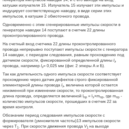
катушки излучателя 15. Излучатель 15 излучает эти импульсы и
индуцирует соответствующую наводку, в виде серии этих
импульсов, в катушке 2 обмоточного провода.
Одновременно с этим сгенерированные импульсы скорости в
генераторе наводки 14 поступают в счетчик 22 длины
проконтролированного провода.
На счетный вход счетчика 22 длины проконтролированного
провода непрерывно поступают импульсы скорости с генератора
14 наводки, с периодом следования, равным прохождению под
датчиком скорости, фиксированной определенной длины
l
э
провода, например
l
=
0,025 мм (фиг. 2 эпюры А и Б).
э
Так как длительность одного импульса скорости соответствует
прохождению через датчик дефектов строго фиксированной
элементарной длины провода
l
, величина которой остается
э
неизменной при изменении скорости, то проконтролированная
длина провода, определяется величиной l
= l
×m
, где m
-
пр
э
пр
пр
количество импульсов скорости, прошедших в счетчик 22 за
время контроля.
Обозначим период следования импульсов скорости с
формирователя (умножителя частоты)13 импульсов скорости
через Т
. При скорости движения провода
V
на выходе
1
1