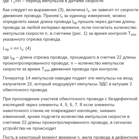
где T
=l/f – период импульсов в датчике скорости.
э
Как следует из выражения (3), величина l
, не зависит от скорости
э
движения провода. Приняв l
за единицу измерения, можно
э
определить какая длина провода l
прошла через датчик длины
пр
провода за любой интервал времени, если посчитать количество
импульсов скорости n, в счетчике (рис. 1) за время контроля Т
кон
указанного отрезка провода.
L
= n× l
, (4)
пр
э
где l
–
длина отрезка провода, прошедшего в счетчик 22 длины
пр
проконтролированного провода; n – количество импульсов
скорости за время Т
движения провода при контроле.
кон
Генератор 14 импульсов наводки подает эти импульсы на вход
излучателя 15, который индуцирует импульсы ЭДС в катушке 2
обмоточного провода.
При прохождении участков обмоточного провода с бездефектной
изоляцией через элементы 4, 5, 6, 7, 8 если элементы
намоточного станка не повреждают изоляцию, никаких
изменений, кроме подсчета количества импульсов скорости в
счетчике 22 длины проконтролированного провода, в сигналах
устройства не происходит.
Пусть в некоторый момент времени t
жила провода в дефектном
1