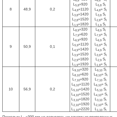
6,8
6,8
i
L
=920
L
S
5,8
5,8
i
8
48,9
0,2
L
=1120
L
= S
4,8
4,8
i
L
=1420
L
S
3,8
3,8
i
L
=1520
L
= S
2,8
2,8
i
L
=1820
L
S
1,9
1,9
i
L
=320
L
S
8,9
8,9
i
L
=620
L
= S
7,9
7,9
i
L
=920
L
S
6,9
6,9
i
L
=1120
L
= S
5,9
5,9
i
9
50,9
0,1
L
=1420
L
S
4,9
4,9
i
L
=1520
L
= S
3,9
3,9
i
L
=1820
L
S
2,9
2,9
i
L
=1920
L
= S
1,9
1,9
i
L
=320
L
S
9,10
9,10
i
L
=620
L
= S
8,10
8,10
i
L
=920
L
S
7,10
7,10
i
L
=1120
L
= S
6,10
6,10
i
10
56,9
0,2
L
=1420
L
S
5,10
5,10
i
L
=1520
L
= S
4,10
4,10
i
L
=1820
L
S
3,10
3,10
i
L
=1920
L
= S
2,10
2,10
i
L
=2220
L
S
1,10
1,10
i
Поскольку L
=300 мм не равнялось ни одному из приведенных