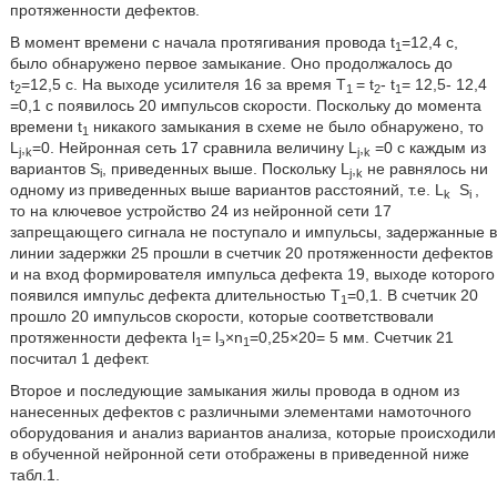
протяженности дефектов.
В момент времени с начала протягивания провода t
=12,4 с,
1
было обнаружено первое замыкание. Оно продолжалось до
t
=12,5 с. На выходе усилителя 16 за время Т
= t
- t
= 12,5- 12,4
2
1
2
1
=0,1 с появилось 20 импульсов скорости. Поскольку до момента
времени t
никакого замыкания в схеме не было обнаружено, то
1
L
,
=0. Нейронная сеть 17 сравнила величину L
,
=0 с каждым из
j
k
j
k
вариантов S
, приведенных выше. Поскольку L
,
не равнялось ни
i
j
k
одному из приведенных выше вариантов расстояний, т.е. L
S
,
k
i
то на ключевое устройство 24 из нейронной сети 17
запрещающего сигнала не поступало и импульсы, задержанные в
линии задержки 25 прошли в счетчик 20 протяженности дефектов
и на вход формирователя импульса дефекта 19, выходе которого
появился импульс дефекта длительностью Т
=0,1. В счетчик 20
1
прошло 20 импульсов скорости, которые соответствовали
протяженности дефекта l
= l
×n
=0,25×20= 5 мм. Счетчик 21
1
э
1
посчитал 1 дефект.
Второе и последующие замыкания жилы провода в одном из
нанесенных дефектов с различными элементами намоточного
оборудования и анализ вариантов анализа, которые происходили
в обученной нейронной сети отображены в приведенной ниже
табл.1.