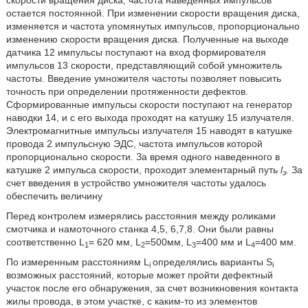
скорости вращения диска, частота наведенных импульсов
остается постоянной. При изменении скорости вращения диска,
изменяется и частота упомянутых импульсов, пропорционально
изменению скорости вращения диска. Полученные на выходе
датчика 12 импульсы поступают на вход формирователя
импульсов 13 скорости, представляющий собой умножитель
частоты. Введение умножителя частоты позволяет повысить
точность при определении протяженности дефектов.
Сформированные импульсы скорости поступают на генератор
наводки 14, и с его выхода проходят на катушку 15 излучателя.
Электромагнитные импульсы излучателя 15 наводят в катушке
провода 2 импульсную ЭДС, частота импульсов которой
пропорционально скорости. За время одного наведенного в
катушке 2 импульса скорости, проходит элементарный путь
l
.
За
э
счет введения в устройство умножителя частоты удалось
обеспечить величину
Перед контролем измерялись расстояния между роликами
смотчика и намоточного станка 4,5, 6,7,8. Они были равны
соответственно L
= 620 мм, L
=500мм, L
=400 мм и L
=400 мм.
1
2
3
4
По измеренным расстояниям L
определялись варианты S
i
i
возможных расстояний, которые может пройти дефектный
участок после его обнаружения, за счет возникновения контакта
жилы провода, в этом участке, с каким-то из элементов