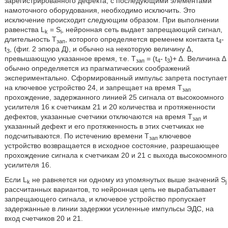
зарегистрированного дефекта, с последующими элементами
намоточного оборудования, необходимо исключить. Это
исключение происходит следующим образом. При выполнении
равенства L
= S
, нейронная сеть выдает запрещающий сигнал,
k
i
длительность Т
, которого определяется временем контакта t
-
зап
4
t
, (фиг. 2 эпюра Д), и обычно на некоторую величину ∆,
3
превышающую указанное время, т.е. Т
= (t
- t
)+ ∆. Величина ∆
зап
4
3
обычно определяется из прагматических соображений
экспериментально. Сформированный импульс запрета поступает
на ключевое устройство 24, и запрещает на время Т
зап
прохождение, задержанного линией 25 сигнала от высокоомного
усилителя 16 к счетчикам 21 и 20 количества и протяженности
дефектов, указанные счетчики отключаются на время Т
и
зап
указанный дефект и его протяженность в этих счетчиках не
подсчитываются. По истечению времени Т
ключевое
зап
устройство возвращается в исходное состояние, разрешающее
прохождение сигнала к счетчикам 20 и 21 с выхода высокоомного
усилителя 16.
Если L
не равняется ни одному из упомянутых выше значений S
k
j
рассчитанных вариантов, то нейронная цепь не вырабатывает
запрещающего сигнала, и ключевое устройство пропускает
задержанные в линии задержки усиленные импульсы ЭДС, на
вход счетчиков 20 и 21.