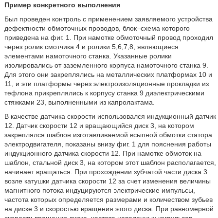
Пример конкретного выполнения
Был проведен контроль с применением заявляемого устройства
дефектности обмоточных проводов, блок–схема которого
приведена на фиг. 1. При намотке обмоточный провод проходил
через ролик смотчика 4 и ролики 5,6,7,8, являющиеся
элементами намоточного станка. Указанные ролики
изолировались от заземленного корпуса намоточного станка 9.
Для этого они закреплялись на металлических платформах 10 и
11, и эти платформы через электроизоляционные прокладки из
тефлона прикреплялись к корпусу станка 9 диэлектрическими
стяжками 23, выполненными из капролактама.
В качестве датчика скорости использовался индукционный датчик
12. Датчик скорости 12 и вращающийся диск 3, на котором
закреплялся шаблон изготавливаемой всыпной обмотки статора
электродвигателя, показаны внизу фиг. 1 для пояснения работы
индукционного датчика скорости 12. При намотке обмоток на
шаблон, стальной диск 3, на котором этот шаблон располагается,
начинает вращаться. При прохождении зубчатой части диска 3
возле катушки датчика скорости 12 за счет изменения величины
магнитного потока индуцируются электрические импульсы,
частота которых определяется размерами и количеством зубьев
на диске 3 и скоростью вращения этого диска. При равномерной