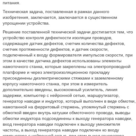
питания.
Техническая задача, поставленная в рамках данного
изобретения, заключается, заключается в существенном
упрощении устройства.
Решение поставленной технической задачи достигается тем, что
устройство контроля дефектности изоляции проводов,
содержащее датчик дефектов, счетчик количества дефектов,
счетчик протяженности дефектов, и датчик скорости,
подключенный к входу формирователя импульсов скорости, при
этом в качестве датчика дефектов использованы элементы
намоточного станка, которые закреплены на электропроводной
платформе и через электроизоляционною прокладку
присоединены диэлектрическими стяжками к заземленному
корпусу намоточного станка, при этом в измеритель
дополнительно введены, высокоомный усилитель, линия
задержки, компьютер с нейронной сетью, маршрутизатор,
генератор наводки и индуктор, который выполнен в виде обмотки,
намотанной на ферритовый стержень, упомянутый стержень с
обмоткой введен внутрь катушки обмоточного провода, выводы
обмотки индуктора подсоединены к выходу генератора наводки,
вход генератора наводки подключен к выходу умножителя
частоты
,
а выход генератора наводки подключен ко входу
компьютера с нейронной сетью, при этом выход генератора