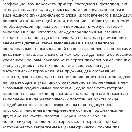
коэффициентом пересчета, триггер,
светодиод и фотодиод
,
при
этом датчик-электрод и датчик скорости провода выполнены в
виде единого функционального блока, изготовленного в виде двух
роликов из нержавеющей стали, имеющие U-образную проточку
по образующей, причем ролики помещают в корпус, который
выполнен в виде швеллера, между параллельными стенками
которого закреплена диэлектрическая основа для размещения
элементов датчика, также выполненная в виде швеллера,
параллельные стенки указанной основы закреплены крепежными
деталями к параллельным стенкам корпуса датчика, а основание,
упомянутой основы, расположено перпендикулярно к основанию
корпуса датчика, в датчик дополнительно введены два
металлических коромысла, две пружины, два скользящих
контакта, два вывода для подсоединения источника питания, две
направляющие втулки, диск с равномерно выполненными в нем
сквозными радиальными прорезями, одна плоскость которого
выполнена в виде цилиндрического стакана, причем коромысла
выполнены в виде металлических пластин, на одном конце
каждой из которых жестко закреплены перпендикулярно
плоскости пластины цилиндрические оси под подшипники, на
другом конце каждой пластины коромысла выполнены
перпендикулярно плоскости коромысел отверстия под оси,
которые жестко закреплены на диэлектрической основе для