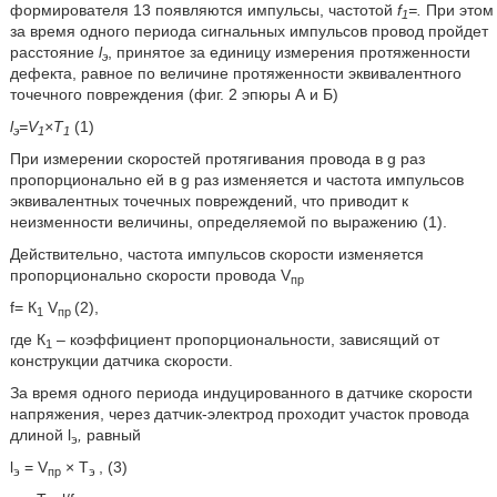
формирователя 13 появляются импульсы, частотой
f
=
.
При этом
1
за время одного периода сигнальных импульсов провод пройдет
расстояние
l
, принятое за единицу измерения протяженности
э
дефекта, равное по величине протяженности эквивалентного
точечного повреждения (фиг. 2 эпюры А и Б)
l
=V
×T
(1)
э
1
1
При измерении скоростей протягивания провода в g раз
пропорционально ей в g раз изменяется и частота импульсов
эквивалентных точечных повреждений, что приводит к
неизменности величины, определяемой по выражению (1).
Действительно, частота импульсов скорости изменяется
пропорционально скорости провода V
пр
f= К
V
(2),
1
пр
где К
– коэффициент пропорциональности, зависящий от
1
конструкции датчика скорости.
За время одного периода индуцированного в датчике скорости
напряжения, через датчик-электрод проходит участок провода
длиной l
,
равный
э
l
= V
× Т
, (3)
э
пр
э