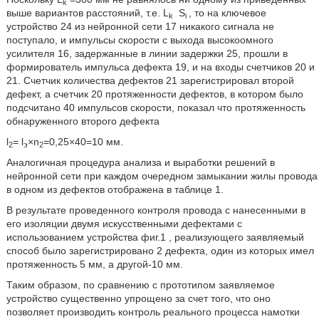
k
выше вариантов расстояний, т.е. L
S
, то на ключевое
k
i
устройство 24 из нейронной сети 17 никакого сигнала не
поступало, и импульсы скорости с выхода высокоомного
усилителя 16, задержанные в линии задержки 25, прошли в
формирователь импульса дефекта 19, и на входы счетчиков 20 и
21. Счетчик количества дефектов 21 зарегистрировал второй
дефект, а счетчик 20 протяженности дефектов, в котором было
подсчитано 40 импульсов скорости, показал что протяженность
обнаруженного второго дефекта
l
= l
×n
=0,25×40=10 мм.
2
э
2
Аналогичная процедура анализа и выработки решений в
нейронной сети при каждом очередном замыкании жилы провода
в одном из дефектов отображена в таблице 1.
В результате проведенного контроля провода с нанесенными в
его изоляции двумя искусственными дефектами с
использованием устройства фиг.1 , реализующего заявляемый
способ было зарегистрировано 2 дефекта, один из которых имел
протяженность 5 мм, а другой-10 мм.
Таким образом, по сравнению с прототипом заявляемое
устройство существенно упрощено за счет того, что оно
позволяет производить контроль реального процесса намотки