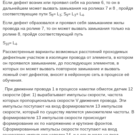
Если дефект возник или проявил себя на ролике 6, то он в
дальнейшем может вызвать замыкания на роликах 7 и 8 , пройдя
соответствующие пути S
= L
; S
= L
+ L
.
8
3
9
3
4
Если дефект образовался и проявил себя замыканием жилы
провода на ролике 7, то он может вызвать замыкания только на
ролике 8, пройдя соответствующий путь
S
= L
.
10
4
Рассмотренные варианты возможных расстояний проходимых
дефектным участком в изоляции провода от элемента, в котором
он проявился замыканием, до последующих элементов, в
которых он может вызвать повторное замыкание и вызвать
ложный счет дефектов, вносят в нейронную сеть в процессе её
обучения.
При движении провода 1 в процессе намотки обмоток датчик 12
.
скорости (фиг. 1) вырабатывает импульсы скорости, частота
которых пропорциональна скорости V движения провода. Эти
импульсы поступают на вход формирователя 13 импульсов
скорости, который по существу является умножителем частоты. В
формирователе 13 импульсов скорости происходит
формирование их по напряжению и крутизне фронтов.
Сформированные импульсы скорости поступают на вход
генератора импульсов наводки 14, и с его выхода на вход