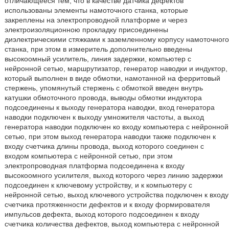
отличающееся тем, что в качестве датчика дефектов
использованы элементы намоточного станка, которые
закреплены на электропроводной платформе и через
электроизоляционною прокладку присоединены
диэлектрическими стяжками к заземленному корпусу намоточного
станка, при этом в измеритель дополнительно введены
высокоомный усилитель, линия задержки, компьютер с
нейронной сетью, маршрутизатор, генератор наводки и индуктор,
который выполнен в виде обмотки, намотанной на ферритовый
стержень, упомянутый стержень с обмоткой введен внутрь
катушки обмоточного провода, выводы обмотки индуктора
подсоединены к выходу генератора наводки, вход генератора
наводки подключен к выходу умножителя частоты, а выход
генератора наводки подключен ко входу компьютера с нейронной
сетью, при этом выход генератора наводки также подключен к
входу счетчика длины провода, выход которого соединен с
входом компьютера с нейронной сетью, при этом
электропроводная платформа подсоединена к входу
высокоомного усилителя, выход которого через линию задержки
подсоединен к ключевому устройству, и к компьютеру с
нейронной сетью, выход ключевого устройства подключен к входу
счетчика протяженности дефектов и к входу формирователя
импульсов дефекта, выход которого подсоединен к входу
счетчика количества дефектов, выход компьютера с нейронной