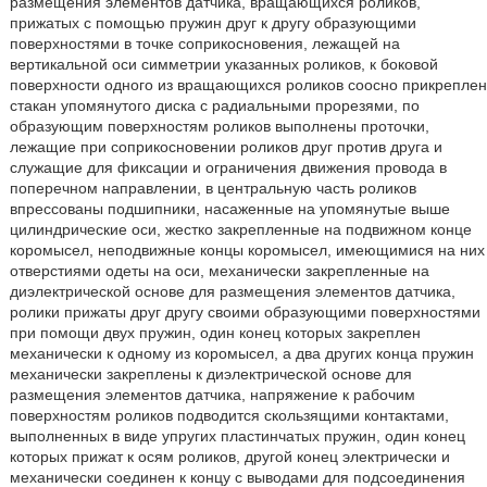
размещения элементов датчика, вращающихся роликов,
прижатых с помощью пружин друг к другу образующими
поверхностями в точке соприкосновения, лежащей на
вертикальной оси симметрии указанных роликов, к боковой
поверхности одного из вращающихся роликов соосно прикреплен
стакан упомянутого диска с радиальными прорезями, по
образующим поверхностям роликов выполнены проточки,
лежащие при соприкосновении роликов друг против друга и
служащие для фиксации и ограничения движения провода в
поперечном направлении, в центральную часть роликов
впрессованы подшипники, насаженные на упомянутые выше
цилиндрические оси, жестко закрепленные на подвижном конце
коромысел, неподвижные концы коромысел, имеющимися на них
отверстиями одеты на оси, механически закрепленные на
диэлектрической основе для размещения элементов датчика,
ролики прижаты друг другу своими образующими поверхностями
при помощи двух пружин, один конец которых закреплен
механически к одному из коромысел, а два других конца пружин
механически закреплены к диэлектрической основе для
размещения элементов датчика, напряжение к рабочим
поверхностям роликов подводится скользящими контактами,
выполненных в виде упругих пластинчатых пружин, один конец
которых прижат к осям роликов, другой конец электрически и
механически соединен к концу с выводами для подсоединения