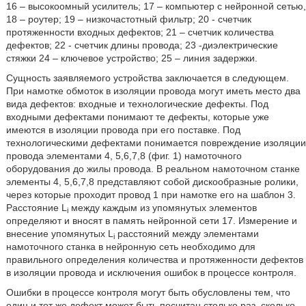
16 – высокоомный усилитель; 17 – компьютер с нейронной сетью,
18 – роутер; 19 – низкочастотный фильтр; 20 - счетчик
протяженности входных дефектов; 21 – счетчик количества
дефектов; 22 - счетчик длины провода; 23 -диэлектрические
стяжки 24 – ключевое устройство; 25 – линия задержки.
Сущность заявляемого устройства заключается в следующем.
При намотке обмоток в изоляции провода могут иметь место два
вида дефектов: входные и технологические дефекты. Под
входными дефектами понимают те дефекты, которые уже
имеются в изоляции провода при его поставке. Под
технологическими дефектами понимается повреждение изоляции
провода элементами 4, 5,6,7,8 (фиг. 1) намоточного
оборудования до жилы провода. В реальном намоточном станке
элементы 4, 5,6,7,8 представляют собой дискообразные ролики,
через которые проходит провод 1 при намотке его на шаблон 3.
Расстояние L
между каждым из упомянутых элементов
i
определяют и вносят в память нейронной сети 17. Измерение и
внесение упомянутых L
расстояний между элементами
i
намоточного станка в нейронную сеть необходимо для
правильного определения количества и протяженности дефектов
в изоляции провода и исключения ошибок в процессе контроля.
Ошибки в процессе контроля могут быть обусловлены тем, что
один и тот же дефект может быть посчитан столько раз, сколько