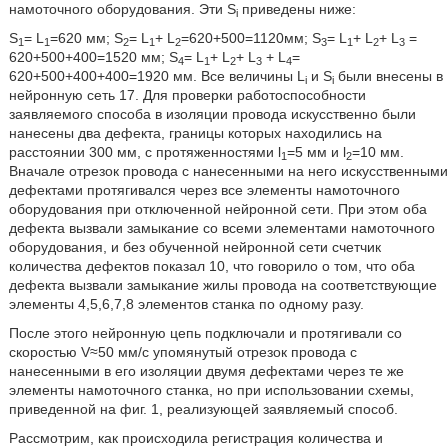
намоточного оборудования. Эти S
приведены ниже:
i
S
= L
=620 мм; S
= L
+ L
=620+500=1120мм; S
= L
+ L
+ L
=
1
1
2
1
2
3
1
2
3
620+500+400=1520 мм; S
= L
+ L
+ L
+ L
=
4
1
2
3
4
620+500+400+400=1920 мм. Все величины L
и S
были внесены в
i
i
нейронную сеть 17. Для проверки работоспособности
заявляемого способа в изоляции провода искусственно были
нанесены два дефекта, границы которых находились на
расстоянии 300 мм, с протяженностями l
=5 мм и l
=10 мм.
1
2
Вначале отрезок провода с нанесенными на него искусственными
дефектами протягивался через все элементы намоточного
оборудования при отключенной нейронной сети. При этом оба
дефекта вызвали замыкание со всеми элементами намоточного
оборудования, и без обученной нейронной сети счетчик
количества дефектов показал 10, что говорило о том, что оба
дефекта вызвали замыкание жилы провода на соответствующие
элементы 4,5,6,7,8 элементов станка по одному разу.
После этого нейронную цепь подключали и протягивали со
скоростью V≈50 мм/с упомянутый отрезок провода с
нанесенными в его изоляции двумя дефектами через те же
элементы намоточного станка, но при использовании схемы,
приведенной на фиг. 1, реализующей заявляемый способ.
Рассмотрим, как происходила регистрация количества и