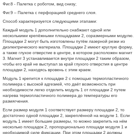
Фиг.8 - Палетка с роботом, вид снизу;
Фиг.9 – Палетка с перфорацией среднего слоя.
Способ характеризуется следующими этапами:
Каждый модуль 1 дополнительно снабжают одной или
несколькими крепёжными площадками 2, соразмерными модулю.
Площадки 2 могут быть изготовлены путём лазерной резки из
диэлектрического материала. Площадки 2 имеют круглую форму,
а также глухое отверстие в центре, в котором расположен магнит
3. Магнит 3 устанавливается внутри площадки 2 таким образом,
чтобы его край не выступал за край глухого отверстия в центре
площадки 2, находясь вровень с этим краем.
Модуль 1 крепится к площадке 2 с помощью термопластичного
полимера с высокой адгезией, что даёт возможность при
необходимости легко отделить модуль 1 от площадки 2 путем
нагрева термопластичного полимера до температуры его
размягчения.
Если размер модуля 1 соответствует размеру площадки 2, то
достаточно одной площадки 2, закреплённой на модуле 1. Если
модуль 1 имеет большие размеры, то можно закрепить на нём
несколько площадок 2, пропорционально площади модуля 1 и
необходимой силе фиксации. При этом площадки 2 должны