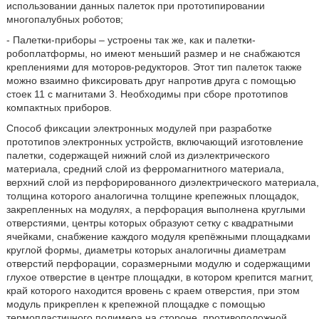
использовании данных палеток при прототипировании
многопалубных роботов;
- Палетки-приборы – устроены так же, как и палетки-
робоплатформы, но имеют меньший размер и не снабжаются
креплениями для моторов-редукторов. Этот тип палеток также
можно взаимно фиксировать друг напротив друга с помощью
стоек 11 с магнитами 3. Необходимы при сборе прототипов
компактных приборов.
Способ фиксации электронных модулей при разработке
прототипов электронных устройств, включающий изготовление
палетки, содержащей нижний слой из диэлектрического
материала, средний слой из ферромагнитного материала,
верхний слой из перфорированного диэлектрического материала,
толщина которого аналогична толщине крепежных площадок,
закрепленных на модулях, а перфорация выполнена круглыми
отверстиями, центры которых образуют сетку с квадратными
ячейками, снабжение каждого модуля крепёжными площадками
круглой формы, диаметры которых аналогичны диаметрам
отверстий перфорации, соразмерными модулю и содержащими
глухое отверстие в центре площадки, в котором крепится магнит,
край которого находится вровень с краем отверстия, при этом
модуль прикреплен к крепежной площадке с помощью
термопластичного полимера на стороне, противоположной