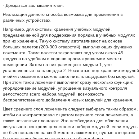
- Дождаться застывания клея.
Реализация данного способа возможна для применения в
различных устройствах.
Например, для системы хранения учебных модулей,
предназначенной для поддержания порядка в учебных модулях
при их хранении. Такую систему изготавливают на основе
больших палеток (200-300 отверстий), выполняющих функцию
ложемента. Такие палетки закрепляют под углом около 45
градусов на удобном и хорошо просматриваемом месте в
помещении. Затем на них размещают модули 1, уже
установленные на площадки 2. Незанятые под хранение модулей
ячейки ложементов можно заполнить площадками без модулей.
При этом такой ложемент выполняет сразу несколько функций:
упорядочивание модулей, упрощение визуального контроля
целостности всего набора модулей, возможность
беспрепятственного добавления новых модулей для хранения.
Цвет среднего слоя ложемента следует выбирать таким образом,
чтобы он контрастировал с цветом верхнего слоя ложемента, а
также незанятых площадок. Это необходимо для облегчения
визуального контроля целостности набора модулей: если модуль
не был поставлен на своё место в ложементе, пустые отверстия
без площадок будут выделяться на общем фоне.