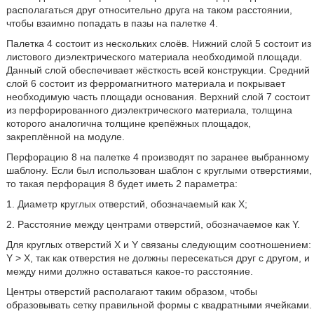
располагаться друг относительно друга на таком расстоянии,
чтобы взаимно попадать в пазы на палетке 4.
Палетка 4 состоит из нескольких слоёв. Нижний слой 5 состоит из
листового диэлектрического материала необходимой площади.
Данный слой обеспечивает жёсткость всей конструкции. Средний
слой 6 состоит из ферромагнитного материала и покрывает
необходимую часть площади основания. Верхний слой 7 состоит
из перфорированного диэлектрического материала, толщина
которого аналогична толщине крепёжных площадок,
закреплённой на модуле.
Перфорацию 8 на палетке 4 производят по заранее выбранному
шаблону. Если был использован шаблон с круглыми отверстиями,
то такая перфорация 8 будет иметь 2 параметра:
1. Диаметр круглых отверстий, обозначаемый как Х;
2. Расстояние между центрами отверстий, обозначаемое как Y.
Для круглых отверстий X и Y связаны следующим соотношением:
Y > X, так как отверстия не должны пересекаться друг с другом, и
между ними должно оставаться какое-то расстояние.
Центры отверстий располагают таким образом, чтобы
образовывать сетку правильной формы с квадратными ячейками.