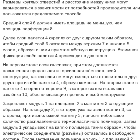
Размеры круглых отверстий и расстояние между ними могут
варьироваться в зависимости от потребностей производителя или
пользователя предлагаемого способа.
Средний слой 6 должен иметь площадь не меньшую, чем
площадь перфорации 8.
Далее слои палетки 4 скрепляют друг с другом таким образом,
чтобы средний слой 6 оказался между верхним 7 и нижним 5
слоем, образуя с ними при этом жёсткую конструкцию. Взаимная
фиксация слоёв палетки 4 происходит в два этапа.
На первом этапе слои склеивают, при этом достигается
повышенная продольная и торсионная жёсткость всей
конструкции, так как слои не могут смещаться относительно друг
друга при изгибе палетки 4, образуя композит. На втором этапе в
палетке 4 сверлят отверстия 9, в которые затем вставляют
заклёпки 10, обеспечивающие прочности всей конструкции.
Закрепляют модуль 1 на площадке 2 с магнитом 3 следующим
образом. На площадку 2, в которую уже вставлен магнит 3, со
стороны, противоположной магниту 3, наносят небольшое
количество расплавленного термопластичного полимера. Затем
модуль 1 укладывают на каплю полимера таким образом, чтобы
электрические соединители (разъёмы) оставались в свободном
доступе. После застывания полимера модуль 1 с площадкой 2