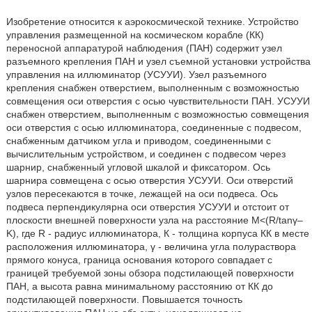
Изобретение относится к аэрокосмической технике. Устройство
управления размещенной на космическом корабле (КК)
переносной аппаратурой наблюдения (ПАН) содержит узел
разъемного крепления ПАН и узел съемной установки устройства
управления на иллюминатор (УСУУИ). Узел разъемного
крепления снабжен отверстием, выполненным с возможностью
совмещения оси отверстия с осью чувствительности ПАН. УСУУИ
снабжен отверстием, выполненным с возможностью совмещения
оси отверстия с осью иллюминатора, соединенные с подвесом,
снабженным датчиком угла и приводом, соединенными с
вычислительным устройством, и соединен с подвесом через
шарнир, снабженный угловой шкалой и фиксатором. Ось
шарнира совмещена с осью отверстия УСУУИ. Оси отверстий
узлов пересекаются в точке, лежащей на оси подвеса. Ось
подвеса перпендикулярна оси отверстия УСУУИ и отстоит от
плоскости внешней поверхности узла на расстояние М<(R/tanγ–
K), где R - радиус иллюминатора, К - толщина корпуса КК в месте
расположения иллюминатора, γ - величина угла полураствора
прямого конуса, граница основания которого совпадает с
границей требуемой зоны обзора подстилающей поверхности
ПАН, а высота равна минимальному расстоянию от КК до
подстилающей поверхности. Повышается точность