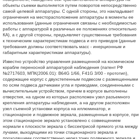
объекты съемки выполняется путем поворотов непосредственно
самой целевой аппаратуры. С одной стороны, это накладывает
ограничения на месторасположение аппаратуры в моменты ее
использования (данные ограничения связаны с необходимостью
работы с аппаратурой в различных ее положениях относительно
КА), а с другой стороны, предъявляет существенные требования
к техническим характеристикам подвеса и его приводов (данные
требования должны соответствовать масс - инерционным и
габаритным характеристикам аппаратуры).
Известно устройство управления размещенной на космическом
корабле переносной аппаратурой наблюдения (патент РФ
№2717603, МПК(2006.01): B64G 1/66, F41G 3/00 - прототип),
содержащее корпус с двухстепенным подвесом с размещенными
по осям подвеса датчиками угла и приводами, соединенными с
вычислительным устройством, причем в корпусе выполнены
отверстия, на одном из которых расположен узел разъемного
крепления аппаратуры наблюдения, а на другом расположен
узел съемной установки корпуса на иллюминатор, и
стационарное и подвижное зеркала, размещенные в корпусе, при
этом стационарное зеркало установлено с совмещением
нормали к плоскости зеркала с биссектрисой прямого угла между
лучами, выходящими из точки стационарного зеркала и
проходящими соответственно через точку подвижного зеркала и