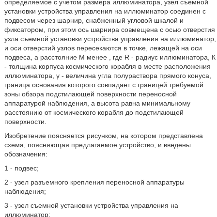
определяемое с учетом размера иллюминатора, узел съемной
установки устройства управления на иллюминатор соединен с
подвесом через шарнир, снабженный угловой шкалой и
фиксатором, при этом ось шарнира совмещена с осью отверстия
узла съемной установки устройства управления на иллюминатор,
и оси отверстий узлов пересекаются в точке, лежащей на оси
подвеса, а расстояние М менее
, где R - радиус иллюминатора, К
- толщина корпуса космического корабля в месте расположения
иллюминатора, γ - величина угла полураствора прямого конуса,
граница основания которого совпадает с границей требуемой
зоны обзора подстилающей поверхности переносной
аппаратурой наблюдения, а высота равна минимальному
расстоянию от космического корабля до подстилающей
поверхности.
Изобретение поясняется рисунком, на котором представлена
схема, поясняющая предлагаемое устройство, и введены
обозначения:
1 - подвес;
2 - узел разъемного крепления переносной аппаратуры
наблюдения;
3 - узел съемной установки устройства управления на
иллюминатор;