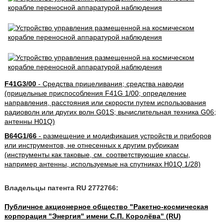
F41G3/00
- Средства прицеливания; средства наводки
(прицельные приспособления F41G 1/00; определение
направления, расстояния или скорости путем использования
радиоволн или других волн G01S; вычислительная техника G06;
антенны H01Q)
B64G1/66
- размещение и модификация устройств и приборов
или инструментов, не отнесенных к другим рубрикам
(инструменты как таковые, см. соответствующие классы,
например антенны, используемые на спутниках H01Q 1/28)
Владельцы патента RU 2772766:
Публичное акционерное общество "Ракетно-космическая
корпорация "Энергия" имени С.П. Королёва" (RU)