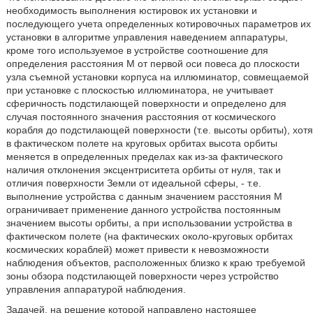
необходимость выполнения юстировок их установки и
последующего учета определенных котировочных параметров их
установки в алгоритме управления наведением аппаратуры,
кроме того используемое в устройстве соотношение для
определения расстояния М от первой оси повеса до плоскости
узла съемной установки корпуса на иллюминатор, совмещаемой
при установке с плоскостью иллюминатора, не учитывает
сферичность подстилающей поверхности и определено для
случая постоянного значения расстояния от космического
корабля до подстилающей поверхности (т.е. высоты орбиты), хотя
в фактическом полете на круговых орбитах высота орбиты
меняется в определенных пределах как из-за фактического
наличия отклонения эксцентриситета орбиты от нуля, так и
отличия поверхности Земли от идеальной сферы, - т.е.
выполнение устройства с данным значением расстояния М
ограничивает применение данного устройства постоянным
значением высоты орбиты, а при использовании устройства в
фактическом полете (на фактических около-круговых орбитах
космических кораблей) может привести к невозможности
наблюдения объектов, расположенных близко к краю требуемой
зоны обзора подстилающей поверхности через устройство
управления аппаратурой наблюдения.
Задачей, на решение которой направлено настоящее