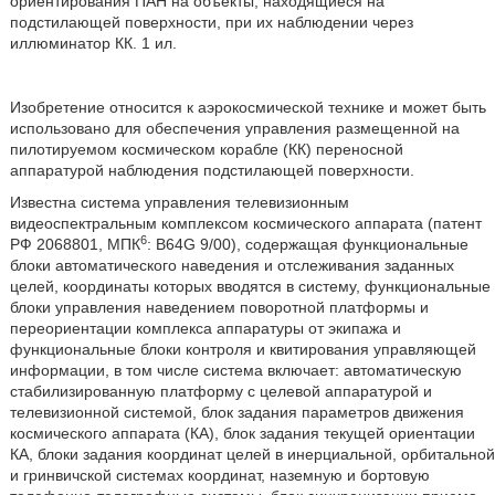
ориентирования ПАН на объекты, находящиеся на
подстилающей поверхности, при их наблюдении через
иллюминатор КК. 1 ил.
Изобретение относится к аэрокосмической технике и может быть
использовано для обеспечения управления размещенной на
пилотируемом космическом корабле (КК) переносной
аппаратурой наблюдения подстилающей поверхности.
Известна система управления телевизионным
видеоспектральным комплексом космического аппарата (патент
6
РФ 2068801, МПК
: B64G 9/00), содержащая функциональные
блоки автоматического наведения и отслеживания заданных
целей, координаты которых вводятся в систему, функциональные
блоки управления наведением поворотной платформы и
переориентации комплекса аппаратуры от экипажа и
функциональные блоки контроля и квитирования управляющей
информации, в том числе система включает: автоматическую
стабилизированную платформу с целевой аппаратурой и
телевизионной системой, блок задания параметров движения
космического аппарата (КА), блок задания текущей ориентации
КА, блоки задания координат целей в инерциальной, орбитальной
и гринвичской системах координат, наземную и бортовую