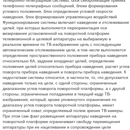
телефонно-телеграфные системы, блок синхронизации приема
телефонно-телеграфных сообщений, блоки формирования
углового положения, блок определения угловой скорости
наведения, блок формирования управляющих воздействий.
Функционирование системы включает наведение и отслеживание
целей, при которых выполняется переориентация оси
визирования установленной на поворотной платформе
телевизионной и целевой аппаратуры на выбираемую в
реальном времени по ТВ-изображению цель с последующим
автоматическим отслеживанием цели, в том числе выполняется
определение пространственного положения прибора наведения
относительно КА, задание координат целей, определение
положения целей относительно прибора наведения, расчет углов
поворота прибора наведения и повороты прибора наведения. К
недостаткам системы относится, в частности, то, что допускается
наведение только на цели, с одной стороны, ограниченные
диапазоном углов поворота поворотной платформы, а с другой
стороны, ограниченные попаданием в текущий кадр ТВ-
изображения, который, кроме упомянутого ограничения по
диапазону углов поворота поворотной платформы, имеет
ограниченный охват, определяемый полем зрения ТВ-камеры.
При этом сам факт размещения аппаратуры наведения на
поворотной платформе ограничивает свободу перемещения
аппаратуры при ее нацеливании и сопровождении цели