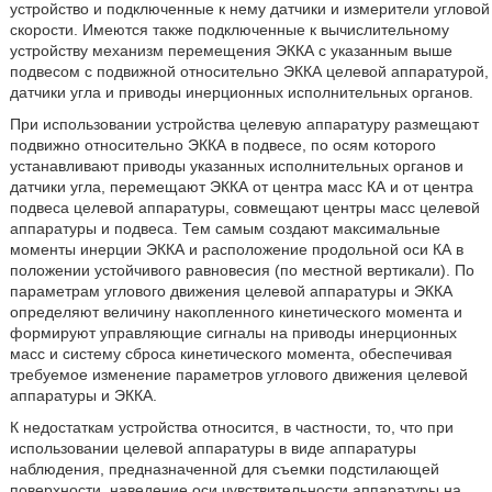
устройство и подключенные к нему датчики и измерители угловой
скорости. Имеются также подключенные к вычислительному
устройству механизм перемещения ЭККА с указанным выше
подвесом с подвижной относительно ЭККА целевой аппаратурой,
датчики угла и приводы инерционных исполнительных органов.
При использовании устройства целевую аппаратуру размещают
подвижно относительно ЭККА в подвесе, по осям которого
устанавливают приводы указанных исполнительных органов и
датчики угла, перемещают ЭККА от центра масс КА и от центра
подвеса целевой аппаратуры, совмещают центры масс целевой
аппаратуры и подвеса. Тем самым создают максимальные
моменты инерции ЭККА и расположение продольной оси КА в
положении устойчивого равновесия (по местной вертикали). По
параметрам углового движения целевой аппаратуры и ЭККА
определяют величину накопленного кинетического момента и
формируют управляющие сигналы на приводы инерционных
масс и систему сброса кинетического момента, обеспечивая
требуемое изменение параметров углового движения целевой
аппаратуры и ЭККА.
К недостаткам устройства относится, в частности, то, что при
использовании целевой аппаратуры в виде аппаратуры
наблюдения, предназначенной для съемки подстилающей
поверхности, наведение оси чувствительности аппаратуры на