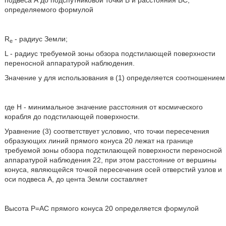
подвеса А до подспутниковой точки В и расстояния ВС,
определяемого формулой
R
- радиус Земли;
e
L - радиус требуемой зоны обзора подстилающей поверхности
переносной аппаратурой наблюдения.
Значение у для использования в (1) определяется соотношением
где H - минимальное значение расстояния от космического
корабля до подстилающей поверхности.
Уравнение (3) соответствует условию, что точки пересечения
образующих линий прямого конуса 20 лежат на границе
требуемой зоны обзора подстилающей поверхности переносной
аппаратурой наблюдения 22, при этом расстояние от вершины
конуса, являющейся точкой пересечения осей отверстий узлов и
оси подвеса А, до цента Земли составляет
Высота Р=АС прямого конуса 20 определяется формулой