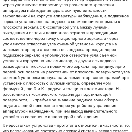
через упомянутое отверстие узла разъемного крепления
аппаратуры наблюдения вдоль оси чувствительности
закрепленной на корпусе аппаратуры наблюдения, а подвижное
зеркало установлено на подвесе с совмещением нормали к
плоскости зеркала с биссектрисой угла между лучами,
выходящими из точки подвижного зеркала и проходящими
соответственно через точку стационарного зеркала и через
упомянутое отверстие узла съемной установки корпуса на
иллюминатор, при этом одна ось подвеса проходит через
подвижное зеркало и упомянутое отверстие узла съемной
установки корпуса на иллюминатор, а другая ось подвеса
размещена в плоскости подвижного зеркала перпендикулярно
первой оси повеса на расстоянии от плоскости поверхности узла
съемной установки корпуса на иллюминатор, совмещаемой при
установке с плоскостью иллюминатора, определяемом
формулой
, где R и K - радиус и толщина иллюминатора, Н -
расстояние от космического корабля до подстилающей
поверхности, L - требуемое значение радиуса зоны обзора
подстилающей поверхности через устройство управления
аппаратурой наблюдения, причем выход вычислительного
устройства соединен с аппаратурой наблюдения.
К недостаткам устройства - прототипа относится, в частности, то,
что использование достаточно сложной системы зеркал создает