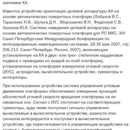
экипажем КА.
Известно устройство ориентации целевой аппаратуры КА на
основе автоматических поворотных платформ (Лобанов B.C.,
Тарасенко Н.В., Шульга Д.Н., Зборошенко В.Н., Федосеев С.В.,
Хаханов Ю.А. Системы наведения целевой аппаратуры на
основе автоматических поворотных платформ для PC МКС. XIV
Санкт-Петербургская Международная Конференция по
интегрированным навигационным системам, 28-30 мая 2007, стр.
206-213. Санкт-Петербург, Россия, 2007), включающее
установленную на КА в двух- или трех- степенном кардановом
подвесе с приводами по каждой из осей платформу,
установленные на платформе измерители угловой скорости
(ИУС), астродатчик, вычислительное устройство, сумматоры и
интеграторы.
При использовании устройства система управления угловым
движением платформы обеспечивает измерение проекций
абсолютной угловой скорости вращения платформы на ее
связанные оси. Сигнал с ИУС поступает на соответствующие
сумматоры, куда также поступают сигналы управления,
вычисляемые в вычислительном устройстве, разности этих
сигналов интегрируются и поступают в вычислительное
устройство, где пересчитываются в управляющие воздействия на
приводы. Астродатчик системы управления платформой