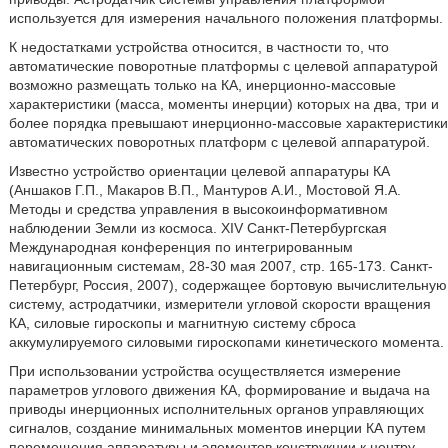
используется для измерения начального положения платформы.
К недостатками устройства относится, в частности то, что
автоматические поворотные платформы с целевой аппаратурой
возможно размещать только на КА, инерционно-массовые
характеристики (масса, моменты инерции) которых на два, три и
более порядка превышают инерционно-массовые характеристики
автоматических поворотных платформ с целевой аппаратурой.
Известно устройство ориентации целевой аппаратуры КА
(Аншаков Г.П., Макаров В.П., Мантуров А.И., Мостовой Я.А.
Методы и средства управления в высокоинформативном
наблюдении Земли из космоса. XIV Санкт-Петербургская
Международная конференция по интегрированным
навигационным системам, 28-30 мая 2007, стр. 165-173. Санкт-
Петербург, Россия, 2007), содержащее бортовую вычислительную
систему, астродатчики, измерители угловой скорости вращения
КА, силовые гироскопы и магнитную систему сброса
аккумулируемого силовыми гироскопами кинетического момента.
При использовании устройства осуществляется измерение
параметров углового движения КА, формирование и выдача на
приводы инерционных исполнительных органов управляющих
сигналов, создание минимальных моментов инерции КА путем
перемещения аппаратуры и элементов конструкции к центру