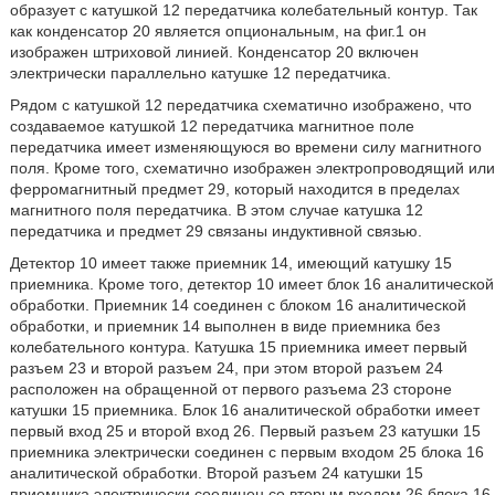
образует с катушкой 12 передатчика колебательный контур. Так
как конденсатор 20 является опциональным, на фиг.1 он
изображен штриховой линией. Конденсатор 20 включен
электрически параллельно катушке 12 передатчика.
Рядом с катушкой 12 передатчика схематично изображено, что
создаваемое катушкой 12 передатчика магнитное поле
передатчика имеет изменяющуюся во времени силу магнитного
поля. Кроме того, схематично изображен электропроводящий или
ферромагнитный предмет 29, который находится в пределах
магнитного поля передатчика. В этом случае катушка 12
передатчика и предмет 29 связаны индуктивной связью.
Детектор 10 имеет также приемник 14, имеющий катушку 15
приемника. Кроме того, детектор 10 имеет блок 16 аналитической
обработки. Приемник 14 соединен с блоком 16 аналитической
обработки, и приемник 14 выполнен в виде приемника без
колебательного контура. Катушка 15 приемника имеет первый
разъем 23 и второй разъем 24, при этом второй разъем 24
расположен на обращенной от первого разъема 23 стороне
катушки 15 приемника. Блок 16 аналитической обработки имеет
первый вход 25 и второй вход 26. Первый разъем 23 катушки 15
приемника электрически соединен с первым входом 25 блока 16
аналитической обработки. Второй разъем 24 катушки 15
приемника электрически соединен со вторым входом 26 блока 16