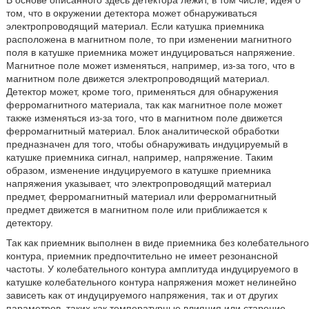
В основе описанного здесь детектора лежит, в том числе, идея о
том, что в окружении детектора может обнаруживаться
электропроводящий материал. Если катушка приемника
расположена в магнитном поле, то при изменении магнитного
поля в катушке приемника может индуцироваться напряжение.
Магнитное поле может изменяться, например, из-за того, что в
магнитном поле движется электропроводящий материал.
Детектор может, кроме того, применяться для обнаружения
ферромагнитного материала, так как магнитное поле может
также изменяться из-за того, что в магнитном поле движется
ферромагнитный материал. Блок аналитической обработки
предназначен для того, чтобы обнаруживать индуцируемый в
катушке приемника сигнал, например, напряжение. Таким
образом, изменение индуцируемого в катушке приемника
напряжения указывает, что электропроводящий материал
предмет, ферромагнитный материал или ферромагнитный
предмет движется в магнитном поле или приближается к
детектору.
Так как приемник выполнен в виде приемника без колебательного
контура, приемник предпочтительно не имеет резонансной
частоты. У колебательного контура амплитуда индуцируемого в
катушке колебательного контура напряжения может нелинейно
зависеть как от индуцируемого напряжения, так и от других
параметров, таких как температурные влияния или старение