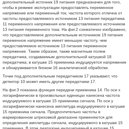
дополнительный источник 19 питания предназначен для того,
чтобы в режиме эксплуатации предоставлять переменное
напряжение или переменный ток, частота которого отлична от
частоты предоставляемого источником 13 питания передатчика
11 переменного напряжения или предоставляемого источником
13 питания переменного тока. На фиг.2 схематично изображено,
что предоставляемое дополнительным источником 19 питания
переменное напряжение имеет меньшую частоту, чем
предоставляемое источником 13 питания переменное
напряжение. Таким образом, также магнитным полем
передатчика, создаваемым дополнительной катушкой 18
передатчика, в катушке 15 приемника индуцируется напряжение
и обнаруживается блоком 16 аналитической обработки.
Точки под дополнительным передатчиком 17 указывают, что
детектор 10 может иметь другие передатчики 17.
На фиг.3 показана функция передачи приемника 14. По оси x
логарифмически в произвольных единицах нанесена частота
индуцируемого в катушке 15 приемника сигнала. По оси y
логарифмически нанесена амплитуда индуцируемого в катушке
15 приемника сигнала. Предпочтительно частоты в
маркированном штриховкой диапазоне применяются для
определения амплитуды сигнала, индуцируемого в катушке 15
приемника. В этом диапазоне индуцируемый в катушке 15