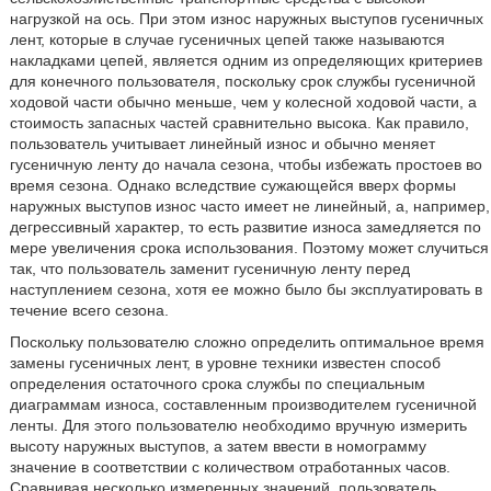
нагрузкой на ось. При этом износ наружных выступов гусеничных
лент, которые в случае гусеничных цепей также называются
накладками цепей, является одним из определяющих критериев
для конечного пользователя, поскольку срок службы гусеничной
ходовой части обычно меньше, чем у колесной ходовой части, а
стоимость запасных частей сравнительно высока. Как правило,
пользователь учитывает линейный износ и обычно меняет
гусеничную ленту до начала сезона, чтобы избежать простоев во
время сезона. Однако вследствие сужающейся вверх формы
наружных выступов износ часто имеет не линейный, а, например,
дегрессивный характер, то есть развитие износа замедляется по
мере увеличения срока использования. Поэтому может случиться
так, что пользователь заменит гусеничную ленту перед
наступлением сезона, хотя ее можно было бы эксплуатировать в
течение всего сезона.
Поскольку пользователю сложно определить оптимальное время
замены гусеничных лент, в уровне техники известен способ
определения остаточного срока службы по специальным
диаграммам износа, составленным производителем гусеничной
ленты. Для этого пользователю необходимо вручную измерить
высоту наружных выступов, а затем ввести в номограмму
значение в соответствии с количеством отработанных часов.
Сравнивая несколько измеренных значений, пользователь