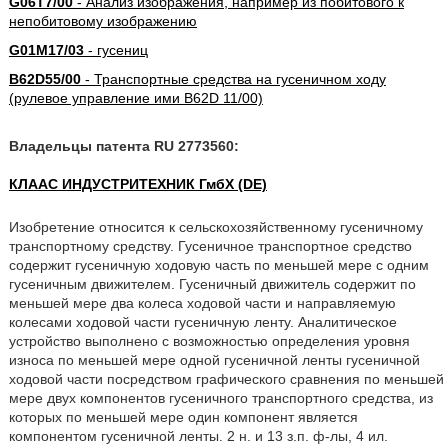
G06T7/00
- Анализ изображения, например из побитового к
непобитовому изображению
G01M17/03
- гусениц
B62D55/00
- Транспортные средства на гусеничном ходу
(рулевое управление ими B62D 11/00)
Владельцы патента RU 2773560:
КЛААС ИНДУСТРИТЕХНИК ГмбХ (DE)
Изобретение относится к сельскохозяйственному гусеничному
транспортному средству. Гусеничное транспортное средство
содержит гусеничную ходовую часть по меньшей мере с одним
гусеничным движителем. Гусеничный движитель содержит по
меньшей мере два колеса ходовой части и направляемую
колесами ходовой части гусеничную ленту. Аналитическое
устройство выполнено с возможностью определения уровня
износа по меньшей мере одной гусеничной ленты гусеничной
ходовой части посредством графического сравнения по меньшей
мере двух компонентов гусеничного транспортного средства, из
которых по меньшей мере один компонент является
компонентом гусеничной ленты. 2 н. и 13 з.п. ф-лы, 4 ил.