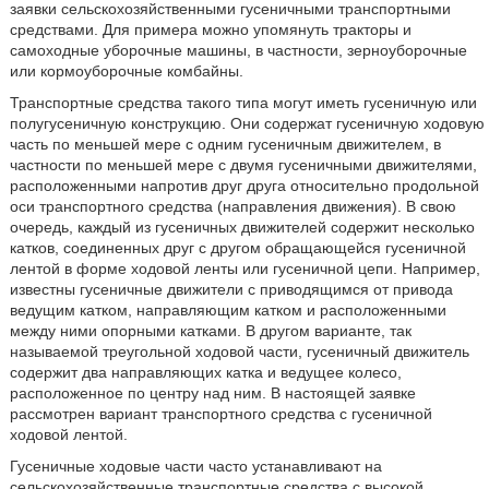
заявки сельскохозяйственными гусеничными транспортными
средствами. Для примера можно упомянуть тракторы и
самоходные уборочные машины, в частности, зерноуборочные
или кормоуборочные комбайны.
Транспортные средства такого типа могут иметь гусеничную или
полугусеничную конструкцию. Они содержат гусеничную ходовую
часть по меньшей мере с одним гусеничным движителем, в
частности по меньшей мере с двумя гусеничными движителями,
расположенными напротив друг друга относительно продольной
оси транспортного средства (направления движения). В свою
очередь, каждый из гусеничных движителей содержит несколько
катков, соединенных друг с другом обращающейся гусеничной
лентой в форме ходовой ленты или гусеничной цепи. Например,
известны гусеничные движители с приводящимся от привода
ведущим катком, направляющим катком и расположенными
между ними опорными катками. В другом варианте, так
называемой треугольной ходовой части, гусеничный движитель
содержит два направляющих катка и ведущее колесо,
расположенное по центру над ним. В настоящей заявке
рассмотрен вариант транспортного средства с гусеничной
ходовой лентой.
Гусеничные ходовые части часто устанавливают на
сельскохозяйственные транспортные средства с высокой