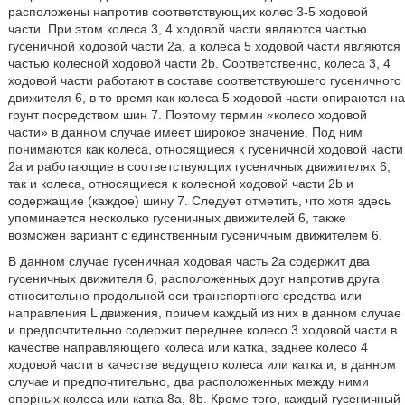
расположены напротив соответствующих колес 3-5 ходовой
части. При этом колеса 3, 4 ходовой части являются частью
гусеничной ходовой части 2а, а колеса 5 ходовой части являются
частью колесной ходовой части 2b. Соответственно, колеса 3, 4
ходовой части работают в составе соответствующего гусеничного
движителя 6, в то время как колеса 5 ходовой части опираются на
грунт посредством шин 7. Поэтому термин «колесо ходовой
части» в данном случае имеет широкое значение. Под ним
понимаются как колеса, относящиеся к гусеничной ходовой части
2а и работающие в соответствующих гусеничных движителях 6,
так и колеса, относящиеся к колесной ходовой части 2b и
содержащие (каждое) шину 7. Следует отметить, что хотя здесь
упоминается несколько гусеничных движителей 6, также
возможен вариант с единственным гусеничным движителем 6.
В данном случае гусеничная ходовая часть 2а содержит два
гусеничных движителя 6, расположенных друг напротив друга
относительно продольной оси транспортного средства или
направления L движения, причем каждый из них в данном случае
и предпочтительно содержит переднее колесо 3 ходовой части в
качестве направляющего колеса или катка, заднее колесо 4
ходовой части в качестве ведущего колеса или катка и, в данном
случае и предпочтительно, два расположенных между ними
опорных колеса или катка 8а, 8b. Кроме того, каждый гусеничный