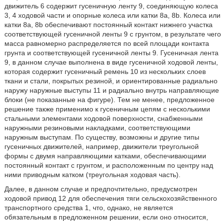
движитель 6 содержит гусеничную ленту 9, соединяющую колеса
3, 4 ходовой части и опорные колеса или катки 8а, 8b. Колеса или
катки 8а, 8b обеспечивают постоянный контакт нижнего участка
соответствующей гусеничной ленты 9 с грунтом, в результате чего
масса равномерно распределяется по всей площади контакта
грунта и соответствующей гусеничной ленты 9. Гусеничная лента
9, в данном случае выполнена в виде гусеничной ходовой ленты,
которая содержит гусеничный ремень 10 из нескольких слоев
ткани и стали, покрытых резиной, и ориентированные радиально
наружу наружные выступы 11 и радиально внутрь направляющие
блоки (не показанные на фигуре). Тем не менее, предложенное
решение также применимо к гусеничным цепям с несколькими
стальными элементами ходовой поверхности, снабженными
наружными резиновыми накладками, соответствующими
наружным выступам. По существу, возможны и другие типы
гусеничных движителей, например, движители треугольной
формы с двумя направляющими катками, обеспечивающими
постоянный контакт с грунтом, и расположенным по центру над
ними приводным катком (треугольная ходовая часть).
Далее, в данном случае и предпочтительно, предусмотрен
ходовой привод 12 для обеспечения тяги сельскохозяйственного
транспортного средства 1, что, однако, не является
обязательным в предложенном решении, если оно относится,