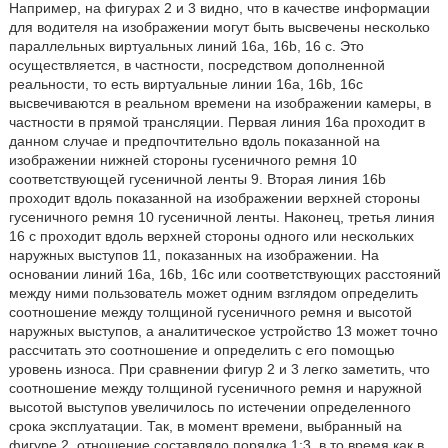
Например, на фигурах 2 и 3 видно, что в качестве информации
для водителя на изображении могут быть высвечены несколько
параллельных виртуальных линий 16a, 16b, 16 с. Это
осуществляется, в частности, посредством дополненной
реальности, то есть виртуальные линии 16а, 16b, 16с
высвечиваются в реальном времени на изображении камеры, в
частности в прямой трансляции. Первая линия 16а проходит в
данном случае и предпочтительно вдоль показанной на
изображении нижней стороны гусеничного ремня 10
соответствующей гусеничной ленты 9. Вторая линия 16b
проходит вдоль показанной на изображении верхней стороны
гусеничного ремня 10 гусеничной ленты. Наконец, третья линия
16 с проходит вдоль верхней стороны одного или нескольких
наружных выступов 11, показанных на изображении. На
основании линий 16а, 16b, 16с или соответствующих расстояний
между ними пользователь может одним взглядом определить
соотношение между толщиной гусеничного ремня и высотой
наружных выступов, а аналитическое устройство 13 может точно
рассчитать это соотношение и определить с его помощью
уровень износа. При сравнении фигур 2 и 3 легко заметить, что
соотношение между толщиной гусеничного ремня и наружной
высотой выступов увеличилось по истечении определенного
срока эксплуатации. Так, в момент времени, выбранный на
фигуре 2, отношение составляло порядка 1:3, в то время как в