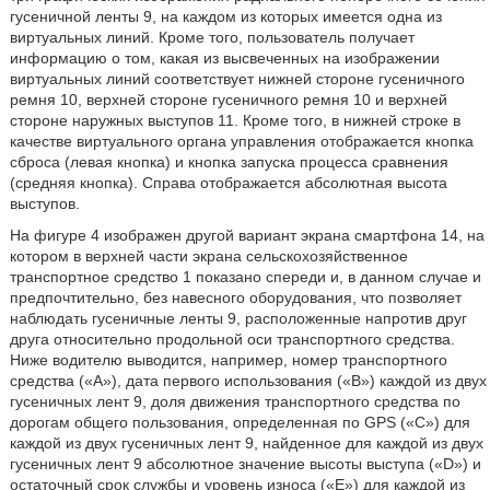
гусеничной ленты 9, на каждом из которых имеется одна из
виртуальных линий. Кроме того, пользователь получает
информацию о том, какая из высвеченных на изображении
виртуальных линий соответствует нижней стороне гусеничного
ремня 10, верхней стороне гусеничного ремня 10 и верхней
стороне наружных выступов 11. Кроме того, в нижней строке в
качестве виртуального органа управления отображается кнопка
сброса (левая кнопка) и кнопка запуска процесса сравнения
(средняя кнопка). Справа отображается абсолютная высота
выступов.
На фигуре 4 изображен другой вариант экрана смартфона 14, на
котором в верхней части экрана сельскохозяйственное
транспортное средство 1 показано спереди и, в данном случае и
предпочтительно, без навесного оборудования, что позволяет
наблюдать гусеничные ленты 9, расположенные напротив друг
друга относительно продольной оси транспортного средства.
Ниже водителю выводится, например, номер транспортного
средства («А»), дата первого использования («В») каждой из двух
гусеничных лент 9, доля движения транспортного средства по
дорогам общего пользования, определенная по GPS («С») для
каждой из двух гусеничных лент 9, найденное для каждой из двух
гусеничных лент 9 абсолютное значение высоты выступа («D») и
остаточный срок службы и уровень износа («Е») для каждой из