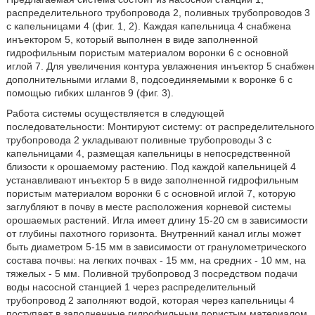
распределительного трубопровода 2, поливных трубопроводов 3
с капельницами 4 (фиг. 1, 2). Каждая капельница 4 снабжена
инъектором 5, который выполнен в виде заполненной
гидрофильным пористым материалом воронки 6 с основной
иглой 7. Для увеличения контура увлажнения инъектор 5 снабжен
дополнительными иглами 8, подсоединяемыми к воронке 6 с
помощью гибких шлангов 9 (фиг. 3).
Работа системы осуществляется в следующей
последовательности: Монтируют систему: от распределительного
трубопровода 2 укладывают поливные трубопроводы 3 с
капельницами 4, размещая капельницы в непосредственной
близости к орошаемому растению. Под каждой капельницей 4
устанавливают инъектор 5 в виде заполненной гидрофильным
пористым материалом воронки 6 с основной иглой 7, которую
заглубляют в почву в месте расположения корневой системы
орошаемых растений. Игла имеет длину 15-20 см в зависимости
от глубины пахотного горизонта. Внутренний канал иглы может
быть диаметром 5-15 мм в зависимости от гранулометрического
состава почвы: на легких почвах - 15 мм, на средних - 10 мм, на
тяжелых - 5 мм. Поливной трубопровод 3 посредством подачи
воды насосной станцией 1 через распределительный
трубопровод 2 заполняют водой, которая через капельницы 4
поступает в заполненные гидрофильным пористым материалом