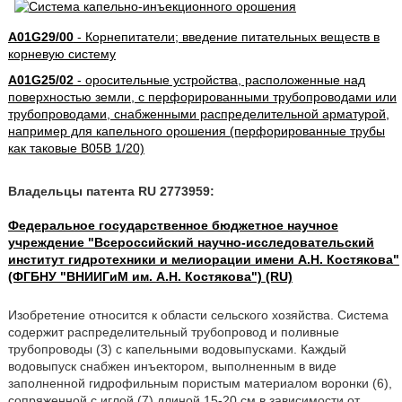
A01G29/00
- Корнепитатели; введение питательных веществ в
корневую систему
A01G25/02
- оросительные устройства, расположенные над
поверхностью земли, с перфорированными трубопроводами или
трубопроводами, снабженными распределительной арматурой,
например для капельного орошения (перфорированные трубы
как таковые B05B 1/20)
Владельцы патента RU 2773959:
Федеральное государственное бюджетное научное
учреждение "Всероссийский научно-исследовательский
институт гидротехники и мелиорации имени А.Н. Костякова"
(ФГБНУ "ВНИИГиМ им. А.Н. Костякова") (RU)
Изобретение относится к области сельского хозяйства. Система
содержит распределительный трубопровод и поливные
трубопроводы (3) с капельными водовыпусками. Каждый
водовыпуск снабжен инъектором, выполненным в виде
заполненной гидрофильным пористым материалом воронки (6),
сопряженной с иглой (7) длиной 15-20 см в зависимости от