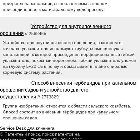
прикреплена капельница с поплавковым затвором,
присоединенная к магистральному водопроводу.
Устройство для внутрипочвенного
орошения
// 2568465
Устройство для внутрипочвенного орошения, в котором в
качестве увлажнителя используют трубку, совмещенную с
капельницей, к которой присоединен перфорированный гибкий
увлажнитель, покрытый поролоном. Гибкий увлажнитель уложен
на глубину 5÷20 см в почву и обматывает в плане спиралью
корневую систему растения.
Способ внесения гербицидов при капельном
орошении садов и устройство для его
осуществления
// 2773829
Группа изобретений относится к области сельского хозяйства.
Способ состоит во внесении гербицидов при капельном
орошении садов.
Service Desk для клининга
© Патентный поиск, поиск патентов на
изобретения - FindPatent.RU 2012-2026