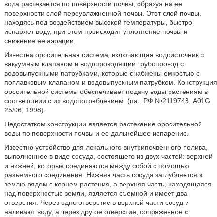
вода растекается по поверхности почвы, образуя на ее
поверхности слой переувлажненной почвы. Этот слой почвы,
находясь под воздействием высокой температуры, быстро
испаряет воду, при этом происходит уплотнение почвы и
снижение ее аэрации.
Известна оросительная система, включающая водоисточник с
вакуумным клапаном и водопроводящий трубопровод с
водовыпускными патрубками, которые снабжены емкостью с
поплавковым клапаном и водовыпускным патрубком. Конструкция
оросительной системы обеспечивает подачу воды растениям в
соответствии с их водопотреблением. (пат. РФ №2119743, A01G
25/06, 1998).
Недостатком конструкции является растекание оросительной
воды по поверхности почвы и ее дальнейшее испарение.
Известно устройство для локального внутрипочвенного полива,
выполненное в виде сосуда, состоящего из двух частей: верхней
и нижней, которые соединяются между собой с помощью
разъемного соединения. Нижняя часть сосуда заглубляется в
землю рядом с корнем растения, а верхняя часть, находящаяся
над поверхностью земли, является съемной и имеет два
отверстия. Через одно отверстие в верхней части сосуд v
наливают воду, а через другое отверстие, сопряженное с