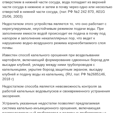
отверстием в нижней части сосуда, вода попадает из верхней
части сосуда в нижнюю и затем в почву через одно или несколько
отверстий в нижней части сосуда, (пат. РФ №2 242 870, A01G
25/06, 2003)
Недостатком этого устройства является то, что оно работает с
нерегулируемым, неустойчивым режимом подачи воды. При
заполнении емкости водой происходит ее подача в почву под
напором и заполнение некапиллярных пор, что ведет к
нарушению водно-воздушного режима корнеобитаемого слоя
почвы.
Известен способ капельного орошения при возделывании
картофеля, включающий формирование сдвоенных борозд для
высадки клубней, укладку между ними трубопроводов с
капельницами, укрытие борозд защитным экраном, высадку
клубней и подачу воды из капельниц. (RU, пат. РФ №2685146,
2018 г)
Недостатком способа является невозможность контроля за
работой капельных водовыпусков и своевременного устранения
засорения.
Устранить указанные недостатки позволяет предлагаемая
система капельно-инъекционного орошения, включающая
распределительный трубопровод и поливные трубопроводы с