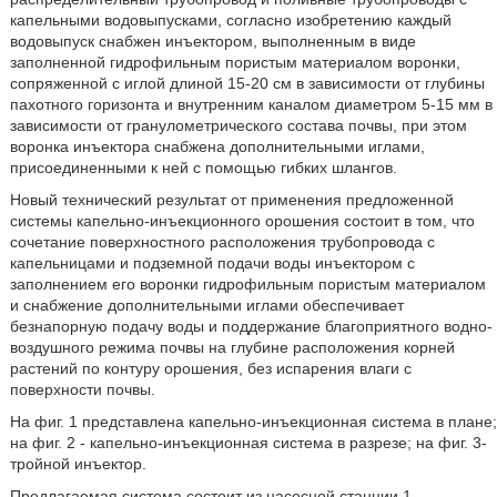
капельными водовыпусками, согласно изобретению каждый
водовыпуск снабжен инъектором, выполненным в виде
заполненной гидрофильным пористым материалом воронки,
сопряженной с иглой длиной 15-20 см в зависимости от глубины
пахотного горизонта и внутренним каналом диаметром 5-15 мм в
зависимости от гранулометрического состава почвы, при этом
воронка инъектора снабжена дополнительными иглами,
присоединенными к ней с помощью гибких шлангов.
Новый технический результат от применения предложенной
системы капельно-инъекционного орошения состоит в том, что
сочетание поверхностного расположения трубопровода с
капельницами и подземной подачи воды инъектором с
заполнением его воронки гидрофильным пористым материалом
и снабжение дополнительными иглами обеспечивает
безнапорную подачу воды и поддержание благоприятного водно-
воздушного режима почвы на глубине расположения корней
растений по контуру орошения, без испарения влаги с
поверхности почвы.
На фиг. 1 представлена капельно-инъекционная система в плане;
на фиг. 2 - капельно-инъекционная система в разрезе; на фиг. 3-
тройной инъектор.
Предлагаемая система состоит из насосной станции 1,