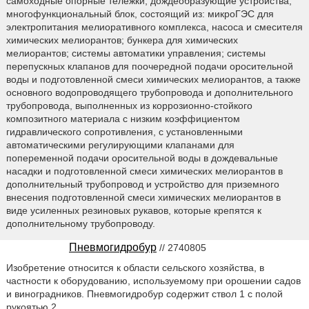
самоходные опорные тележки, дождеобразующие устройства,
многофункциональный блок, состоящий из: микроГЭС для
электропитания мелиоративного комплекса, насоса и смесителя
химических мелиорантов; бункера для химических
мелиорантов; системы автоматики управления; системы
перепускных клапанов для поочередной подачи оросительной
воды и подготовленной смеси химических мелиорантов, а также
основного водопроводящего трубопровода и дополнительного
трубопровода, выполненных из коррозионно-стойкого
композитного материала с низким коэффициентом
гидравлического сопротивления, с установленными
автоматическими регулирующими клапанами для
попеременной подачи оросительной воды в дождевальные
насадки и подготовленной смеси химических мелиорантов в
дополнительный трубопровод и устройство для приземного
внесения подготовленной смеси химических мелиорантов в
виде усиленных резиновых рукавов, которые крепятся к
дополнительному трубопроводу.
Пневмогидробур
// 2740805
Изобретение относится к области сельского хозяйства, в
частности к оборудованию, используемому при орошении садов
и виноградников. Пневмогидробур содержит ствол 1 с полой
рукоятью 2.