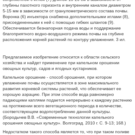
глубины пахотного горизонта и внутренним каналом диаметром
5-15 мм в зависимости от гранулометрического состава почвы.
Воронка (6) инъектора снабжена дополнительными иглами (8),
присоединенными к ней с помощью гибких шлангов (9).
Обеспечивается безнапорная подача воды и поддержание
благоприятного водно-воздушного режима почвы на глубине
расположения корней растений по контуру увлажнения. 3 ил.
Предлагаемое изобретение относится к области сельского
хозяйства и найдет применение при капельном орошении
овощных культур, садов и ягодных кустарников.
Капельное орошение - способ орошения, при котором
увлажнение почвы осуществляется в зоне максимального
развития корневой системы растений, что обеспечивает ее
хорошую аэрацию. При этом способе вода равномерно
падающими каплями подается непрерывно к каждому растению
на протяжении всего вегетационного периода в количестве,
соответствующем водопотреблению данной культуры.
(Бородычев В.В. «Современные технологии капельного
орошения овощных культур». Волгоград. 2010 г. С. 9-13; 168.)
Недостатком такого способа является то, что при таком поливе