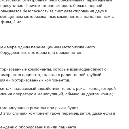
присутствие. Электронный блок обеспечивает перемещение
 присутствие. Причем вторая скорость больше первой
овышается безопасность за счет детектирования двумя
еремещением моторизованных компонентов, выполненным с
ф-лы, 2 ил.
ьшей мере одним перемещением моторизованного
оборудованию, в котором она применяется.
торизованные компоненты, которые взаимодействуют с
мер, стол пациента, головка с радиогенной трубкой,
ениями моторизованных компонентов.
я так называемый «джойстик», то есть рычаг, конец которой
вления оператором манипуляций, обычно на другом конце;
ую манипуляцию рычагом или рычаг будет
этих случаях компонент также перемещается, даже если в
вреждению оборудования и/или пациента.