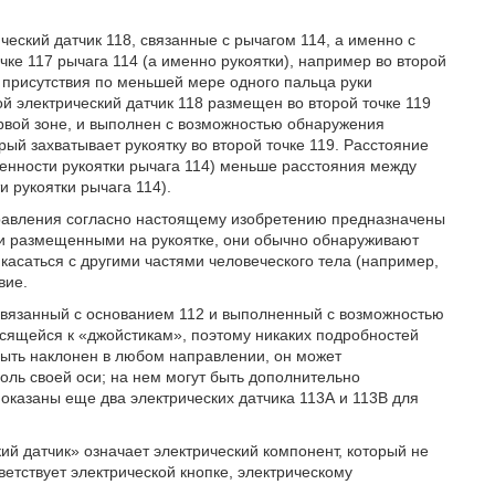
ческий датчик 118, связанные с рычагом 114, а именно с
чке 117 рычага 114 (а именно рукоятки), например во второй
 присутствия по меньшей мере одного пальца руки
ой электрический датчик 118 размещен во второй точке 119
первой зоне, и выполнен с возможностью обнаружения
ый захватывает рукоятку во второй точке 119. Расстояние
женности рукоятки рычага 114) меньше расстояния между
 рукоятки рычага 114).
управления согласно настоящему изобретению предназначены
учи размещенными на рукоятке, они обычно обнаруживают
икасаться с другими частями человеческого тела (например,
вие.
связанный с основанием 112 и выполненный с возможностью
осящейся к «джойстикам», поэтому никаких подробностей
быть наклонен в любом направлении, он может
оль своей оси; на нем могут быть дополнительно
показаны еще два электрических датчика 113А и 113В для
й датчик» означает электрический компонент, который не
етствует электрической кнопке, электрическому