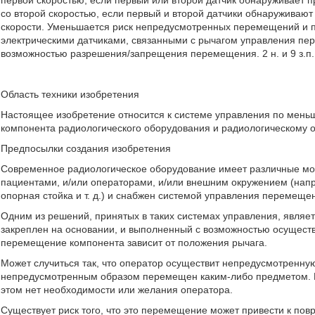
первой скоростью, если первый или второй датчик обнаруживает 
со второй скоростью, если первый и второй датчики обнаруживают
скорости. Уменьшается риск непредусмотренных перемещений и п
электрическими датчиками, связанными с рычагом управления п
возможностью разрешения/запрещения перемещения. 2 н. и 9 з.п. 
Область техники изобретения
Настоящее изобретение относится к системе управления по мен
компонента радиологического оборудования и радиологическому 
Предпосылки создания изобретения
Современное радиологическое оборудование имеет различные мо
пациентами, и/или операторами, и/или внешним окружением (напри
опорная стойка и т. д.) и снабжен системой управления перемещ
Одним из решений, принятых в таких системах управления, являетс
закреплен на основании, и выполненный с возможностью осущест
перемещение компонента зависит от положения рычага.
Может случиться так, что оператор осуществит непредусмотренн
непредусмотренным образом перемещен каким-либо предметом. В 
этом нет необходимости или желания оператора.
Существует риск того, что это перемещение может привести к по