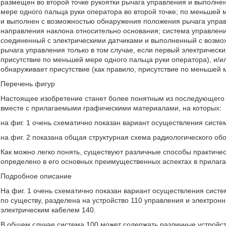
размещен во второй точке рукоятки рычага управления и выполне
мере одного пальца руки оператора во второй точке; по меньшей 
и выполнен с возможностью обнаружения положения рычага управл
направления наклона относительно основания; система управлени
соединенный с электрическими датчиками и выполненный с возмо
рычага управления только в том случае, если первый электрически
присутствие по меньшей мере одного пальца руки оператора), и/ил
обнаруживает присутствие (как правило, присутствие по меньшей 
Перечень фигур
Настоящее изобретение станет более понятным из последующего 
вместе с прилагаемыми графическими материалами, на которых:
на фиг. 1 очень схематично показан вариант осуществления сист
на фиг. 2 показана общая структурная схема радиологического о
Как можно легко понять, существуют различные способы практиче
определено в его основных преимущественных аспектах в прилаг
Подробное описание
На фиг. 1 очень схематично показан вариант осуществления сист
по существу, разделена на устройство 110 управления и электронн
электрическим кабелем 140.
В общем случае система 100 может содержать различные устройст