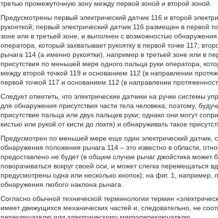
третью промежуточную зону между первой зоной и второй зоной.
Предусмотрены первый электрический датчик 116 и второй электри
рукояткой; первый электрический датчик 116 размещен в первой то
зоне или в третьей зоне, и выполнен с возможностью обнаружения
оператора, который захватывает рукоятку в первой точке 117; втор
рычага 114 (а именно рукоятки), например в третьей зоне или в 
присутствия по меньшей мере одного пальца руки оператора, котор
между второй точкой 119 и основанием 112 (в направлении протя
первой точкой 117 и основанием 112 (в направлении протяженности
Следует отметить, что электрические датчики на ручке системы 
для обнаружения присутствия части тела человека; поэтому, буд
присутствие пальца или двух пальцев руки; однако они могут сопр
кистью или рукой от кисти до локтя) и обнаруживать такое присутст
Предусмотрен по меньшей мере еще один электрический датчик, 
обнаружения положения рычага 114 – это известно в области, отн
предоставлено не будет (в общем случае рычаг джойстика может 
поворачиваться вокруг своей оси, и может слегка перемещаться вд
предусмотрены одна или несколько кнопок); на фиг. 1, например, 
обнаружения любого наклона рычага.
Согласно обычной технической терминологии термин «электрически
имеет движущихся механических частей и, следовательно, не соотв
переключателю или электрическому микропереключателю.