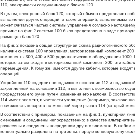
110, электрически соединенному с блоком 120.
В целом, электронный блок 120, который обычно представляет со
выполнения других операций, а также операций, выполняемых во в
может считаться частью системы управления согласно настоящему 
причине на фиг. 2 система 100 была представлена в виде прямоуго
размещен блок 120.
На фиг. 2 показана общая структурная схема радиологического о
наличии система 100 управления, моторизованный компонент 200 (
компоненты 300, 400 и 500 радиологического оборудования 1000. 
которые затем входят в моторизованный компонент 200; эти кабел
перемещения. К тому же, имеются другие кабели, которые входят в
операций.
Устройство 110 содержит неподвижное основание 112 и подвижный
закрепленный на основании 112, и выполнен с возможностью осущ
посредством его ручки путем изменения его наклона. В соответств
114 имеет элемент, в частности утолщение (например, заключенно
возможность поворота по меньшей мере рычага 114 (который мож
В соответствии с примером, показанным на фиг. 1, пунктирная ли
смежными и соединены непосредственно; в качестве альтернативы
разнесены и соединены посредством другого элемента. В любом с
концептуально разделена на три зоны: первую концевую зону окол