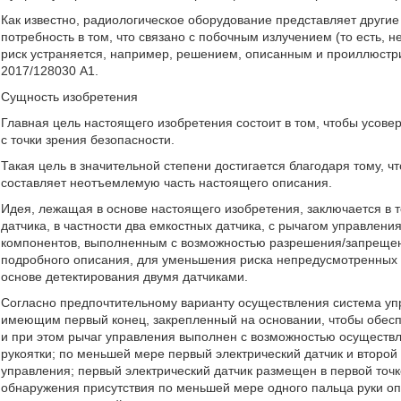
Как известно, радиологическое оборудование представляет другие
потребность в том, что связано с побочным излучением (то есть, 
риск устраняется, например, решением, описанным и проиллюстр
2017/128030 A1.
Сущность изобретения
Главная цель настоящего изобретения состоит в том, чтобы усо
с точки зрения безопасности.
Такая цель в значительной степени достигается благодаря тому, 
составляет неотъемлемую часть настоящего описания.
Идея, лежащая в основе настоящего изобретения, заключается в т
датчика, в частности два емкостных датчика, с рычагом управле
компонентов, выполненным с возможностью разрешения/запреще
подробного описания, для уменьшения риска непредусмотренных 
основе детектирования двумя датчиками.
Согласно предпочтительному варианту осуществления система уп
имеющим первый конец, закрепленный на основании, чтобы обесп
и при этом рычаг управления выполнен с возможностью осуществ
рукоятки; по меньшей мере первый электрический датчик и второй 
управления; первый электрический датчик размещен в первой точ
обнаружения присутствия по меньшей мере одного пальца руки опе