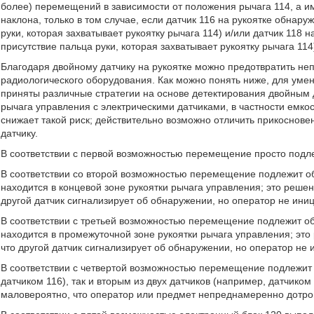
более) перемещений в зависимости от положения рычага 114, а им
наклона, только в том случае, если датчик 116 на рукоятке обнар
руки, которая захватывает рукоятку рычага 114) и/или датчик 118 
присутствие пальца руки, которая захватывает рукоятку рычага 114
Благодаря двойному датчику на рукоятке можно предотвратить 
радиологического оборудования. Как можно понять ниже, для ум
приняты различные стратегии на основе детектирования двойным 
рычага управления с электрическими датчиками, в частности емко
снижает такой риск; действительно возможно отличить прикоснове
датчику.
В соответствии с первой возможностью перемещение просто подле
В соответствии со второй возможностью перемещение подлежит об
находится в концевой зоне рукоятки рычага управления; это реше
другой датчик сигнализирует об обнаружении, но оператор не ин
В соответствии с третьей возможностью перемещение подлежит об
находится в промежуточной зоне рукоятки рычага управления; эт
что другой датчик сигнализирует об обнаружении, но оператор н
В соответствии с четвертой возможностью перемещение подлежит 
датчиком 116), так и вторым из двух датчиков (например, датчиком 
маловероятно, что оператор или предмет непреднамеренно дотрон