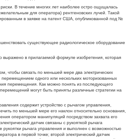
 риски. В течение многих лет наиболее остро ощущалась
нежелательным для оператора) рентгеновских лучей. Такой
ированным в заявке на патент США, опубликованной под №
вершенствовать существующее радиологическое оборудование
что выражено в прилагаемой формуле изобретения, которая
ом, чтобы связать по меньшей мере два электрических
ния перемещением одного или нескольких моторизованных
ния перемещения. Как можно понять из последующего
перемещений могут быть приняты различные стратегии на
равления содержит устройство с рычагом управления,
ечить по меньшей мере его наклон относительно основания,
ления оператором манипуляций посредством захвата его
электрический датчик связаны с рукояткой рычага
ке рукоятки рычага управления и выполнен с возможностью
ратора в первой точке; второй электрический датчик