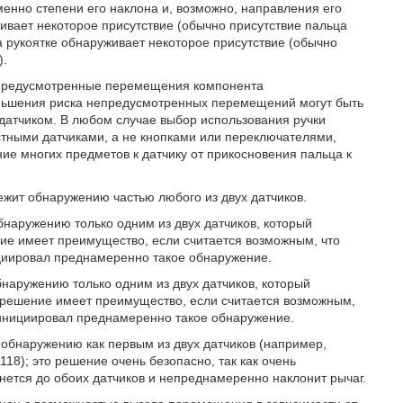
енно степени его наклона и, возможно, направления его
уживает некоторое присутствие (обычно присутствие пальца
на рукоятке обнаруживает некоторое присутствие (обычно
).
непредусмотренные перемещения компонента
еньшения риска непредусмотренных перемещений могут быть
датчиком. В любом случае выбор использования ручки
стными датчиками, а не кнопками или переключателями,
ние многих предметов к датчику от прикосновения пальца к
жит обнаружению частью любого из двух датчиков.
наружению только одним из двух датчиков, который
ние имеет преимущество, если считается возможным, что
ициировал преднамеренно такое обнаружение.
наружению только одним из двух датчиков, который
о решение имеет преимущество, если считается возможным,
е инициировал преднамеренно такое обнаружение.
обнаружению как первым из двух датчиков (например,
118); это решение очень безопасно, так как очень
ется до обоих датчиков и непреднамеренно наклонит рычаг.