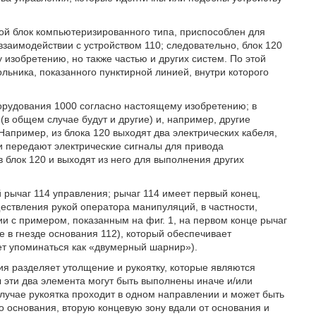
бой блок компьютеризированного типа, приспособлен для
заимодействии с устройством 110; следовательно, блок 120
изобретению, но также частью и других систем. По этой
льника, показанного пунктирной линией, внутри которого
борудования 1000 согласно настоящему изобретению; в
в общем случае будут и другие) и, например, другие
Например, из блока 120 выходят два электрических кабеля,
и передают электрические сигналы для привода
 блок 120 и выходят из него для выполнения других
 рычаг 114 управления; рычаг 114 имеет первый конец,
ествления рукой оператора манипуляций, в частности,
ии с примером, показанным на фиг. 1, на первом конце рычаг
е в гнезде основания 112), который обеспечивает
ет упоминаться как «двумерный шарнир»).
ния разделяет утолщение и рукоятку, которые являются
 эти два элемента могут быть выполнены иначе и/или
лучае рукоятка проходит в одном направлении и может быть
о основания, вторую концевую зону вдали от основания и