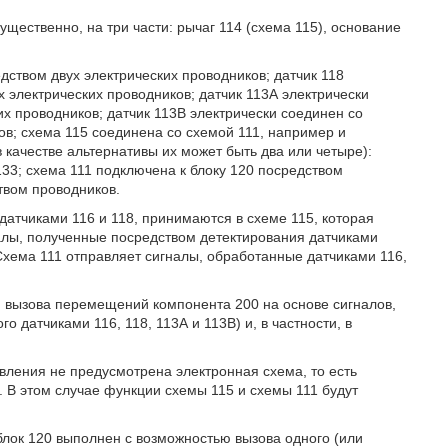
щественно, на три части: рычаг 114 (схема 115), основание
дством двух электрических проводников; датчик 118
х электрических проводников; датчик 113А электрически
их проводников; датчик 113B электрически соединен со
ов; схема 115 соединена со схемой 111, например и
 качестве альтернативы их может быть два или четыре):
133; схема 111 подключена к блоку 120 посредством
твом проводников.
атчиками 116 и 118, принимаются в схеме 115, которая
налы, полученные посредством детектирования датчиками
 Схема 111 отправляет сигналы, обработанные датчиками 116,
ю вызова перемещений компонента 200 на основе сигналов,
 датчиками 116, 118, 113А и 113В) и, в частности, в
вления не предусмотрена электронная схема, то есть
и. В этом случае функции схемы 115 и схемы 111 будут
лок 120 выполнен с возможностью вызова одного (или