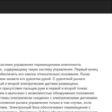
 к системе управления перемещением компонента
ю, содержащему такую систему управления. Первый конец
обеспечить его наклон относительно основания. Рычаг
м захвата его рукоятки рукой. С рукояткой рычага
вый и второй электрические датчики размещены
 присутствия пальцев руки в первой и второй точках
нием и выполнен с возможностью обнаружения положения
стемы электрически соединен с электрическими датчиками.
ложения рычага управления только в том случае, если
ствие. Электронный блок обеспечивает перемещение с