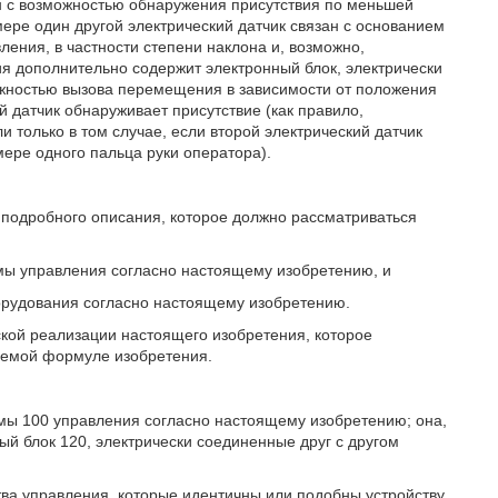
н с возможностью обнаружения присутствия по меньшей
мере один другой электрический датчик связан с основанием
ения, в частности степени наклона и, возможно,
я дополнительно содержит электронный блок, электрически
жностью вызова перемещения в зависимости от положения
й датчик обнаруживает присутствие (как правило,
и только в том случае, если второй электрический датчик
мере одного пальца руки оператора).
подробного описания, которое должно рассматриваться
емы управления согласно настоящему изобретению, и
борудования согласно настоящему изобретению.
ской реализации настоящего изобретения, которое
аемой формуле изобретения.
емы 100 управления согласно настоящему изобретению; она,
ый блок 120, электрически соединенные друг с другом
ва управления, которые идентичны или подобны устройству