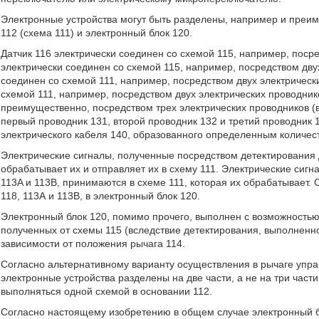
Электронные устройства могут быть разделены, например и преиму
112 (схема 111) и электронный блок 120.
Датчик 116 электрически соединен со схемой 115, например, посре
электрически соединен со схемой 115, например, посредством дву
соединен со схемой 111, например, посредством двух электрическ
схемой 111, например, посредством двух электрических проводник
преимущественно, посредством трех электрических проводников (в
первый проводник 131, второй проводник 132 и третий проводник 
электрического кабеля 140, образованного определенным количес
Электрические сигналы, полученные посредством детектирования д
обрабатывает их и отправляет их в схему 111. Электрические сиг
113A и 113B, принимаются в схеме 111, которая их обрабатывает.
118, 113А и 113В, в электронный блок 120.
Электронный блок 120, помимо прочего, выполнен с возможность
полученных от схемы 115 (вследствие детектирования, выполненного
зависимости от положения рычага 114.
Согласно альтернативному варианту осуществления в рычаге упра
электронные устройства разделены на две части, а не на три част
выполняться одной схемой в основании 112.
Согласно настоящему изобретению в общем случае электронный б