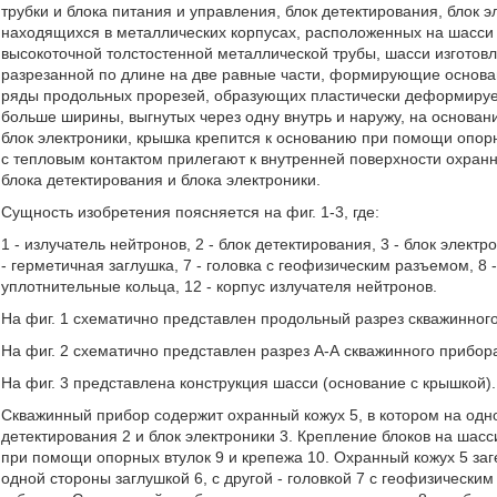
трубки и блока питания и управления, блок детектирования, блок 
находящихся в металлических корпусах, расположенных на шасси
высокоточной толстостенной металлической трубы, шасси изготовл
разрезанной по длине на две равные части, формирующие основа
ряды продольных прорезей, образующих пластически деформируем
больше ширины, выгнутых через одну внутрь и наружу, на основан
блок электроники, крышка крепится к основанию при помощи опор
с тепловым контактом прилегают к внутренней поверхности охран
блока детектирования и блока электроники.
Сущность изобретения поясняется на фиг. 1-3, где:
1 - излучатель нейтронов, 2 - блок детектирования, 3 - блок электр
- герметичная заглушка, 7 - головка с геофизическим разъемом, 8 - 
уплотнительные кольца, 12 - корпус излучателя нейтронов.
На фиг. 1 схематично представлен продольный разрез скважинног
На фиг. 2 схематично представлен разрез А-А скважинного прибор
На фиг. 3 представлена конструкция шасси (основание с крышкой).
Скважинный прибор содержит охранный кожух 5, в котором на одн
детектирования 2 и блок электроники 3. Крепление блоков на шас
при помощи опорных втулок 9 и крепежа 10. Охранный кожух 5 за
одной стороны заглушкой 6, с другой - головкой 7 с геофизичес