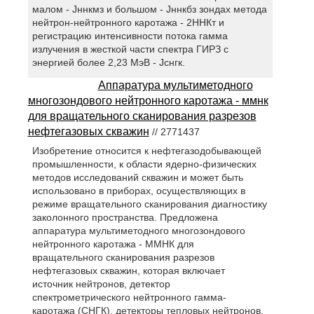
малом - Jннкмз и большом - Jннкбз зондах метода
нейтрон-нейтронного каротажа - 2ННКт и
регистрацию интенсивности потока гамма
излучения в жесткой части спектра ГИРЗ с
энергией более 2,23 МэВ - Jснгк.
Аппаратура мультиметодного
многозондового нейтронного каротажа - ммнк
для вращательного сканирования разрезов
нефтегазовых скважин
// 2771437
Изобретение относится к нефтегазодобывающей
промышленности, к области ядерно-физических
методов исследований скважин и может быть
использовано в приборах, осуществляющих в
режиме вращательного сканирования диагностику
заколонного пространства. Предложена
аппаратура мультиметодного многозондового
нейтронного каротажа - ММНК для
вращательного сканирования разрезов
нефтегазовых скважин, которая включает
источник нейтронов, детектор
спектрометрического нейтронного гамма-
каротажа (СНГК), детекторы тепловых нейтронов,