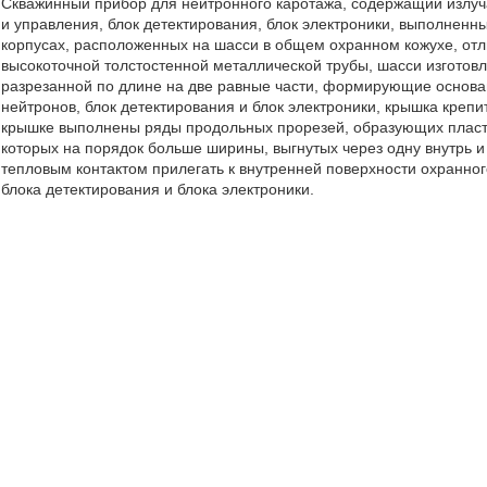
Скважинный прибор для нейтронного каротажа, содержащий излуча
и управления, блок детектирования, блок электроники, выполненн
корпусах, расположенных на шасси в общем охранном кожухе, от
высокоточной толстостенной металлической трубы, шасси изготовл
разрезанной по длине на две равные части, формирующие основан
нейтронов, блок детектирования и блок электроники, крышка креп
крышке выполнены ряды продольных прорезей, образующих пласт
которых на порядок больше ширины, выгнутых через одну внутрь и 
тепловым контактом прилегать к внутренней поверхности охранно
блока детектирования и блока электроники.