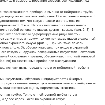
димый для саморегулирования зазоров, возникающих под
нтов скважинного прибора, а именно от нейтронной трубки,
ду корпусом излучателя нейтронов 12 и охранным кожухом 5
остигается тем, что кожух и шасси изготовлены из
 превышает 0,2 мм. Шасси изготовлено из тонкостенной
ляет собой основание шасси, другая - крышку (фиг. 2, 3). В
азующих пластически деформируемые ряды пластин
з одну внутрь и наружу, так что при входе шасси в охранный
роной охранного кожуха (фиг. 2). При монтаже ламели
х пояса (фиг. 3), обеспечивающих при входе в охранный
ного кожуха и наружной поверхностью излучателя нейтронов.
мелей основания и крышки, обеспечивают плотный тепловой
брация) на скважинный прибор при эксплуатации.
зволяет улучшить передачу тепла от нейтронной трубки к
ый излучатель нейтронов инициирует поток быстрых
в породы скважины генерируют ответное гамма- и нейтронное
ать количественную оценку параметрам скважины.
онная трубка. Тепло от нейтронной трубки путем
, и далее через шасси на охранный кожух.