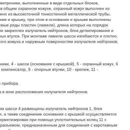
электроники, выполненные в виде отдельных блоков,
 в общем охранном кожухе, охранный кожух выполнен из
ено из высокоточной тонкостенной металлической трубы,
ние и крышку, при этом в основании и крышке выполнены
ые ряды пластин (ламели), длина которых на порядок
ии закреплен излучатель нейтронов, блок детектирования и
ных втулок. При монтаже ламели шасси изгибаются и плотно,
ного кожуха и наружным поверхностям излучателя нейтронов,
оники, 4 - шасси (основание с крышкой), 5 - охранный кожух, 6
компенсатор, 9 - опорные втулки, 10 - крепеж, 11 -
о прибора.
а в зоне расположения излучателя нейтронов.
ом шасси 4 размещены излучатель нейтронов 1, блок
си, а также соединение основания с крышкой осуществляется
герметизирован при помощи уплотнительных колец 11 с
ким разъемом, предназначенным для соединения с каротажным