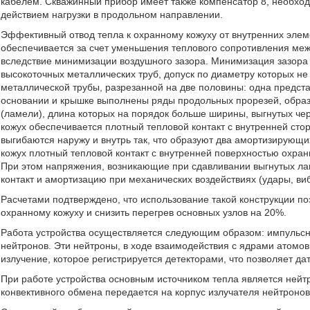
кабелем. Скважинный прибор имеет также компенсатор 8, необхо
действием нагрузки в продольном направлении.
Эффективный отвод тепла к охранному кожуху от внутренних элеме
обеспечивается за счет уменьшения теплового сопротивления меж
вследствие минимизации воздушного зазора. Минимизация зазора д
высокоточных металлических труб, допуск по диаметру которых не
металлической трубы, разрезанной на две половины: одна представ
основании и крышке выполнены ряды продольных прорезей, обр
(ламели), длина которых на порядок больше ширины, выгнутых чере
кожух обеспечивается плотный тепловой контакт с внутренней сто
выгибаются наружу и внутрь так, что образуют два амортизирующи
кожух плотный тепловой контакт с внутренней поверхностью охран
При этом напряжения, возникающие при сдавливании выгнутых ла
контакт и амортизацию при механических воздействиях (удары, ви
Расчетами подтверждено, что использование такой конструкции по
охранному кожуху и снизить перегрев основных узлов на 20%.
Работа устройства осуществляется следующим образом: импульсн
нейтронов. Эти нейтроны, в ходе взаимодействия с ядрами атомо
излучение, которое регистрируется детекторами, что позволяет д
При работе устройства основным источником тепла является нейтр
конвективного обмена передается на корпус излучателя нейтронов