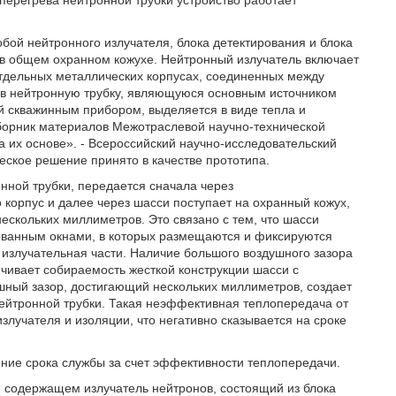
перегрева нейтронной трубки устройство работает
бой нейтронного излучателя, блока детектирования и блока
в общем охранном кожухе. Нейтронный излучатель включает
отдельных металлических корпусах, соединенных между
тав нейтронную трубку, являющуюся основным источником
й скважинным прибором, выделяется в виде тепла и
 Сборник материалов Межотраслевой научно-технической
 их основе». - Всероссийский научно-исследовательский
ическое решение принято в качестве прототипа.
нной трубки, передается сначала через
 корпус и далее через шасси поступает на охранный кожух,
ескольких миллиметров. Это связано с тем, что шасси
ованным окнами, в которых размещаются и фиксируются
 излучательная части. Наличие большого воздушного зазора
чивает собираемость жесткой конструкции шасси с
ушный зазор, достигающий нескольких миллиметров, создает
нейтронной трубки. Такая неэффективная теплопередача от
злучателя и изоляции, что негативно сказывается на сроке
ение срока службы за счет эффективности теплопередачи.
е, содержащем излучатель нейтронов, состоящий из блока