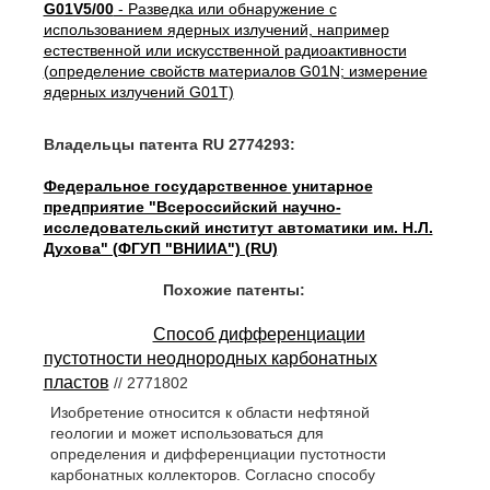
G01V5/00
- Разведка или обнаружение с
использованием ядерных излучений, например
естественной или искусственной радиоактивности
(определение свойств материалов G01N; измерение
ядерных излучений G01T)
Владельцы патента RU 2774293:
Федеральное государственное унитарное
предприятие "Всероссийский научно-
исследовательский институт автоматики им. Н.Л.
Духова" (ФГУП "ВНИИА") (RU)
Похожие патенты:
Способ дифференциации
пустотности неоднородных карбонатных
пластов
// 2771802
Изобретение относится к области нефтяной
геологии и может использоваться для
определения и дифференциации пустотности
карбонатных коллекторов. Согласно способу