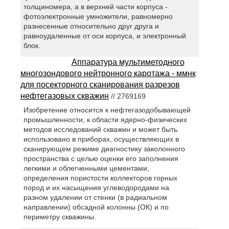
толщиномера, а в верхней части корпуса -
фотоэлектронные умножители, равномерно
разнесенные относительно друг друга и
равноудаленные от оси корпуса, и электронный
блок.
Аппаратура мультиметодного
многозондового нейтронного каротажа - ммнк
для посекторного сканирования разрезов
нефтегазовых скважин
// 2769169
Изобретение относится к нефтегазодобывающей
промышленности, к области ядерно-физических
методов исследований скважин и может быть
использовано в приборах, осуществляющих в
сканирующем режиме диагностику заколонного
пространства с целью оценки его заполнения
легкими и облегченными цементами,
определения пористости коллекторов горных
пород и их насыщения углеводородами на
разном удалении от стенки (в радиальном
направлении) обсадной колонны (ОК) и по
периметру скважины.