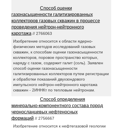
Способ оценки
газонасыщенности галитизированных
коллекторов газовых скважин в процессе
проведения нейтрон-нейтронного
каротажа
// 2766063
Изобретение относится к области ядерно-
физических методов исследований газовых
скважин, к способам оценки газонасыщенности
коллекторов, поровое пространство которых,
наряду с газом, содержит галит (соль). Заявлен
способ оценки газонасыщенности
галитизированных коллекторов путем регистрации
и обработки показаний двухзондового
импульсного нейтрон-нейтронного каротажа
скважин - 2ИННКт по тепловым нейтронам.
Способ определения
минерально-компонентного состава пород
черносланцевых нефтеносных
формаций
// 2756667
Изобретение относится к нефтегазовой геологии