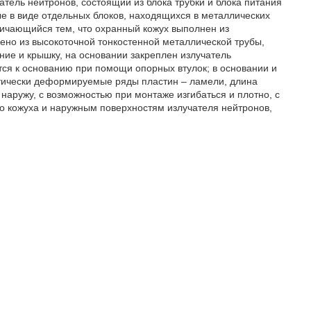
тель нейтронов, состоящий из блока трубки и блока питания
ые в виде отдельных блоков, находящихся в металлических
личающийся тем, что охранный кожух выполнен из
ено из высокоточной тонкостенной металлической трубы,
ие и крышку, на основании закреплен излучатель
ится к основанию при помощи опорных втулок; в основании и
ически деформируемые ряды пластин – ламели, длина
наружу, с возможностью при монтаже изгибаться и плотно, с
го кожуха и наружным поверхностям излучателя нейтронов,