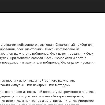
 источникам нейтронного излучения. Скважинный прибор для
ирования, блок электроники. Шасси изготовлено из
креплен излучатель нейтронов, блок детектирования и блок
тулок. При монтаже ламели шасси изгибаются и плотно
м поверхностям излучателя нейтронов, блока детектирования
 частности к источникам нейтронного излучения,
скважин импульсными нейтронными методами.
жин, состоящее из наземной аппаратуры временного анализа
содержащего импульсный источник быстрых нейтронов,
ия источником нейтронов и источником питания. Авторское