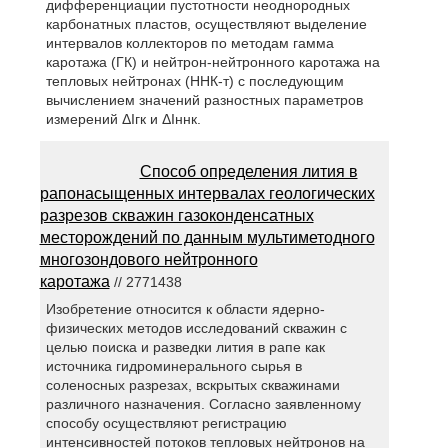
дифференциации пустотности неоднородных
карбонатных пластов, осуществляют выделение
интервалов коллекторов по методам гамма
каротажа (ГК) и нейтрон-нейтронного каротажа на
тепловых нейтронах (ННК-т) с последующим
вычислением значений разностных параметров
измерений ΔIгк и ΔIннк.
Способ определения лития в
рапонасыщенных интервалах геологических
разрезов скважин газоконденсатных
месторождений по данным мультиметодного
многозондового нейтронного
каротажа
// 2771438
Изобретение относится к области ядерно-
физических методов исследований скважин с
целью поиска и разведки лития в рапе как
источника гидроминерального сырья в
соленосных разрезах, вскрытых скважинами
различного назначения. Согласно заявленному
способу осуществляют регистрацию
интенсивностей потоков тепловых нейтронов на