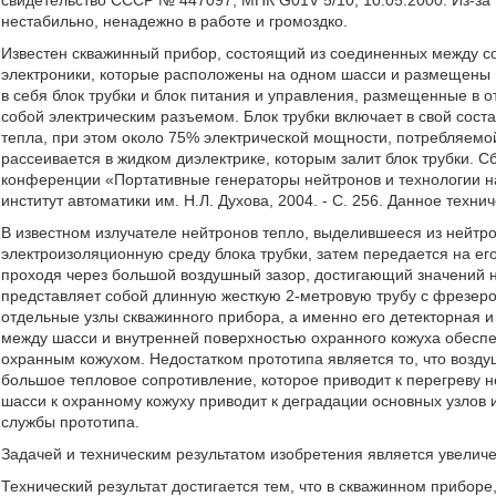
свидетельство СССР № 447097, МПК G01V 5/10, 10.05.2000. Из-за 
нестабильно, ненадежно в работе и громоздко.
Известен скважинный прибор, состоящий из соединенных между со
электроники, которые расположены на одном шасси и размещены 
в себя блок трубки и блок питания и управления, размещенные в 
собой электрическим разъемом. Блок трубки включает в свой сос
тепла, при этом около 75% электрической мощности, потребляемо
рассеивается в жидком диэлектрике, которым залит блок трубки.
конференции «Портативные генераторы нейтронов и технологии на
институт автоматики им. Н.Л. Духова, 2004. - С. 256. Данное техн
В известном излучателе нейтронов тепло, выделившееся из нейтро
электроизоляционную среду блока трубки, затем передается на его
проходя через большой воздушный зазор, достигающий значений н
представляет собой длинную жесткую 2-метровую трубу с фрезер
отдельные узлы скважинного прибора, а именно его детекторная и
между шасси и внутренней поверхностью охранного кожуха обеспе
охранным кожухом. Недостатком прототипа является то, что возд
большое тепловое сопротивление, которое приводит к перегреву 
шасси к охранному кожуху приводит к деградации основных узлов и
службы прототипа.
Задачей и техническим результатом изобретения является увелич
Технический результат достигается тем, что в скважинном прибор