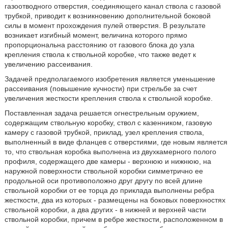
газоотводного отверстия, соединяющего канал ствола с газовой
трубкой, приводит к возникновению дополнительной боковой
силы в момент прохождения пулей отверстия. В результате
возникает изгибный момент, величина которого прямо
пропорциональна расстоянию от газового блока до узла
крепления ствола к ствольной коробке, что также ведет к
увеличению рассеивания.
Задачей предполагаемого изобретения является уменьшение
рассеивания (повышение кучности) при стрельбе за счет
увеличения жесткости крепления ствола к ствольной коробке.
Поставленная задача решается огнестрельным оружием,
содержащим ствольную коробку, ствол с казенником, газовую
камеру с газовой трубкой, приклад, узел крепления ствола,
выполненный в виде фланцев с отверстиями, где новым является
то, что ствольная коробка выполнена из двухкамерного полого
профиля, содержащего две камеры - верхнюю и нижнюю, на
наружной поверхности ствольной коробки симметрично ее
продольной оси противоположно друг другу по всей длине
ствольной коробки от ее торца до приклада выполнены ребра
жесткости, два из которых - размещены на боковых поверхностях
ствольной коробки, а два других - в нижней и верхней части
ствольной коробки, причем в ребре жесткости, расположенном в