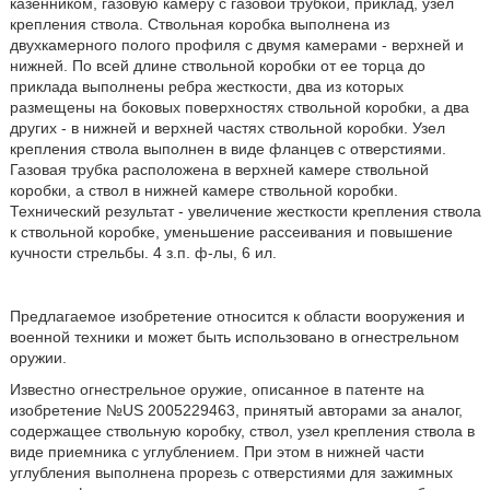
казенником, газовую камеру с газовой трубкой, приклад, узел
крепления ствола. Ствольная коробка выполнена из
двухкамерного полого профиля с двумя камерами - верхней и
нижней. По всей длине ствольной коробки от ее торца до
приклада выполнены ребра жесткости, два из которых
размещены на боковых поверхностях ствольной коробки, а два
других - в нижней и верхней частях ствольной коробки. Узел
крепления ствола выполнен в виде фланцев с отверстиями.
Газовая трубка расположена в верхней камере ствольной
коробки, а ствол в нижней камере ствольной коробки.
Технический результат - увеличение жесткости крепления ствола
к ствольной коробке, уменьшение рассеивания и повышение
кучности стрельбы. 4 з.п. ф-лы, 6 ил.
Предлагаемое изобретение относится к области вооружения и
военной техники и может быть использовано в огнестрельном
оружии.
Известно огнестрельное оружие, описанное в патенте на
изобретение №US 2005229463, принятый авторами за аналог,
содержащее ствольную коробку, ствол, узел крепления ствола в
виде приемника с углублением. При этом в нижней части
углубления выполнена прорезь с отверстиями для зажимных