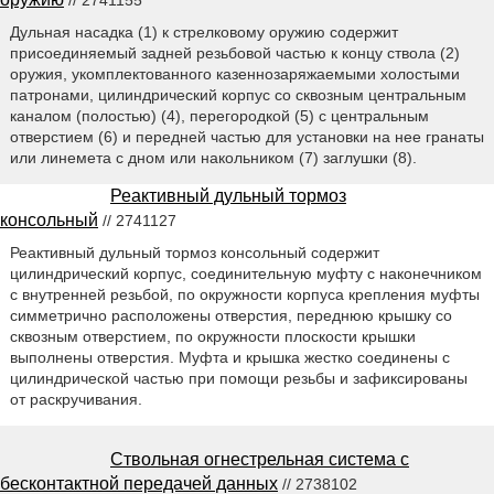
// 2741155
Дульная насадка (1) к стрелковому оружию содержит
присоединяемый задней резьбовой частью к концу ствола (2)
оружия, укомплектованного казеннозаряжаемыми холостыми
патронами, цилиндрический корпус со сквозным центральным
каналом (полостью) (4), перегородкой (5) с центральным
отверстием (6) и передней частью для установки на нее гранаты
или линемета с дном или накольником (7) заглушки (8).
Реактивный дульный тормоз
консольный
// 2741127
Реактивный дульный тормоз консольный содержит
цилиндрический корпус, соединительную муфту с наконечником
с внутренней резьбой, по окружности корпуса крепления муфты
симметрично расположены отверстия, переднюю крышку со
сквозным отверстием, по окружности плоскости крышки
выполнены отверстия. Муфта и крышка жестко соединены с
цилиндрической частью при помощи резьбы и зафиксированы
от раскручивания.
Ствольная огнестрельная система с
бесконтактной передачей данных
// 2738102