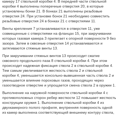
камеру 17 ствольной коробки 4. В передней части ствольной
коробки 4 выполнены поперечные отверстия 20, в которые
установлены бонки 21. В бонках 21 выполнены резьбовые
отверстия 24. При установке бонок 21 необходимо совместить
резьбовые отверстия 24 в бонках 21 с отверстиями 11.
Винты крепления 7 устанавливаются в отверстия 11, уже
совмещенные с отверстиями на фланцах 15, при закручивании
которых газовая камера 3 прилегает к опорной поверхности 9 без
зазора. Затем в сквозные отверстия 14 устанавливаются и
затягиваются стяжные винты 13.
При закручивании стяжных винтов 13 происходит сжатие
сквозного продольного паза 8 ствольной коробки 4. При этом
происходит надежная фиксация ствола 2 в ствольной коробке 4.
Тем самым увеличивается жесткость ствола 2 и ствольной
коробки 4, уменьшается консольно-вывешенная часть ствола 2 и
уменьшается влияние пороховых газов, проходящих через
газоотводное отверстие и упрощается смена ствола 2 в оружии 1.
Выполнение на наружной поверхности ствольной коробки 4 с
противоположных сторон ребер жесткости 12 повышает жесткость
конструкции оружия 1. Выполнение ствольной коробки 4 из
двухкамерного полого профиля, внутренняя поверхность одной
из камер выполнена соответствующей внешнему контуру ствола,