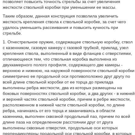
позволяет повысить точность стрельбы за счет увеличения
жесткости ствольной коробки при уменьшении ее массы.
Таким образом, данная конструкция позволила увеличить
жесткость крепления ствола к ствольной коробке, за счет чего
удалось уменьшить рассеивания и повысить кучность при
стрельбе.
1. Огнестрельное оружие, содержащее ствольную коробку, ствол
с казенником, газовую камеру с газовой трубкой, приклад, узел
крепления ствола, выполненный в виде фланцев с отверстиями,
отличающееся тем, что ствольная коробка выполнена из
двухкамерного полого профиля, содержащего две камеры -
верхнюю и нижнюю, на наружной поверхности ствольной коробки
симметрично ее продольной оси противоположно друг другу по
всей длине ствольной коробки от ее торца до приклада
выполнены ребра жесткости, два из которых размещены на
боковых поверхностях ствольной коробки, а два других - в нижней
и верхней частях ствольной коробки, причем в ребре жесткости,
расположенном в нижней части ствольной коробки, по длине
ребра, начинаясь от его торца и заканчиваясь в области
казенника, выполнен сквозной продольный паз, причем по всей
длине паза на определенном расстоянии друг от друга
выполнены сквозные отверстия, продольные оси которых
перпендикулярны продольной оси ствольной коробки, в которых