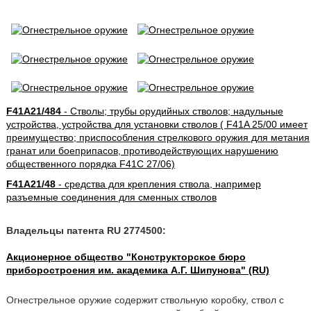
F41A21/484
- Стволы; трубы орудийных стволов; надульные
устройства, устройства для установки стволов ( F41A 25/00 имеет
преимущество; приспособления стрелкового оружия для метания
гранат или боеприпасов, противодействующих нарушению
общественного порядка F41C 27/06)
F41A21/48
- средства для крепления ствола, например
разъемные соединения для сменных стволов
Владельцы патента RU 2774500:
Акционерное общество "Конструкторское бюро
приборостроения им. академика А.Г. Шипунова" (RU)
Огнестрельное оружие содержит ствольную коробку, ствол с