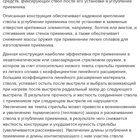
средств, фиксирующих ствол после его установки в углубление
приемника.
Описанная конструкция обеспечивает надежное крепление
ствола в углублении приемника после установки в зажимные
отверстия крепежных элементов, например, болтов или винтов, и
стягивания ими стенок приемника, а также обеспечивает
снижение массы оружия при применении легких сплавов для
изготовления приемника.
Данная конструкция наиболее эффективна при применении в
неавтоматическом или самозарядном стрелковом оружии, в
котором за счет относительно низкого темпа стрельбы приемник
из легкого сплава с коэффициентом линейного расширения,
большим коэффициента линейного расширения материала
ствола, успевает остыть после выстрела и выбрать возникающий
при нагреве после выстрела радиальный зазор до следующего
выстрела. В результате прочность и жесткость соединения ствола
с приемником при следующем выстреле не нарушается.
Увеличение же темпа стрельбы может привести к возникновению
и увеличению термического (теплового) зазора и раскачиванию
ствола в углублении приемника, в результате чего снижается
жесткость конструкции и ухудшается кучность стрельбы
(увеличивается рассеивание). Увеличение длины углубления в
приемнике и длины контактирующего с ним участка ствола