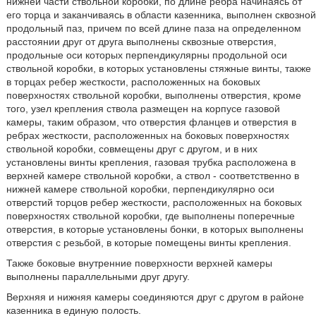
нижней части ствольной коробки, по длине ребра начинаясь от
его торца и заканчиваясь в области казенника, выполнен сквозной
продольный паз, причем по всей длине паза на определенном
расстоянии друг от друга выполнены сквозные отверстия,
продольные оси которых перпендикулярны продольной оси
ствольной коробки, в которых установлены стяжные винты, также
в торцах ребер жесткости, расположенных на боковых
поверхностях ствольной коробки, выполнены отверстия, кроме
того, узел крепления ствола размещен на корпусе газовой
камеры, таким образом, что отверстия фланцев и отверстия в
ребрах жесткости, расположенных на боковых поверхностях
ствольной коробки, совмещены друг с другом, и в них
установлены винты крепления, газовая трубка расположена в
верхней камере ствольной коробки, а ствол - соответственно в
нижней камере ствольной коробки, перпендикулярно оси
отверстий торцов ребер жесткости, расположенных на боковых
поверхностях ствольной коробки, где выполнены поперечные
отверстия, в которые установлены бонки, в которых выполнены
отверстия с резьбой, в которые помещены винты крепления.
Также боковые внутренние поверхности верхней камеры
выполнены параллельными друг другу.
Верхняя и нижняя камеры соединяются друг с другом в районе
казенника в единую полость.