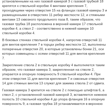
установленными на них газовой камерой 3 с газовой трубкой 18
крепятся к ствольной коробке 4 винтами крепления 7,
проходящими через отверстия 15 на фланцах газовой камеры 3 и
размещенными в отверстиях 11 ребер жесткости 12, и стяжными
винтами 13 сквозного продольного паза 8, таким образом, что
газовая трубка 18 расположена в верхней камере 17 ствольной
коробки 4, а ствол 2 - соответственно в нижней камере 10
ствольной коробки 4.
В боковых стенках ствольной коробки 4, напротив отверстий 11
для винтов крепления 7 в торцах ребер жесткости 12, выполнены
поперечные отверстия 20, в которые установлены бонки 21, оси
которых совмещены с осями отверстий 11 для винтов крепления
7.
Закрепление ствола 2 в ствольную коробку 4 выполняется таким
образом, что газовая камера 3, закрепленная на стволе 2,
упирается в опорную поверхность 9 ствольной коробки 4. При
этом отверстия 11 для винтов крепления 7 и сквозные отверстия
14 для стяжных винтов 13 служат для зажима ствола 2 от сдвига.
Газовая камера 3 крепится на стволе 2 с помощью штифтов 6, а
ствол 2, с установленной газовой каморой 3, вставляется нижнюю
полость 10 ствольной коробки 4 до упора фланцев 16 в опорную
поверхность 9, а газовая трубка 18 устанавливается в верхнюю