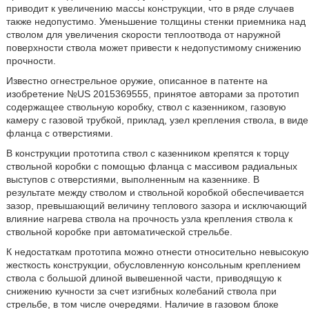
приводит к увеличению массы конструкции, что в ряде случаев
также недопустимо. Уменьшение толщины стенки приемника над
стволом для увеличения скорости теплоотвода от наружной
поверхности ствола может привести к недопустимому снижению
прочности.
Известно огнестрельное оружие, описанное в патенте на
изобретение №US 2015369555, принятое авторами за прототип
содержащее ствольную коробку, ствол с казенником, газовую
камеру с газовой трубкой, приклад, узел крепления ствола, в виде
фланца с отверстиями.
В конструкции прототипа ствол с казенником крепятся к торцу
ствольной коробки с помощью фланца с массивом радиальных
выступов с отверстиями, выполненным на казеннике. В
результате между стволом и ствольной коробкой обеспечивается
зазор, превышающий величину теплового зазора и исключающий
влияние нагрева ствола на прочность узла крепления ствола к
ствольной коробке при автоматической стрельбе.
К недостаткам прототипа можно отнести относительно невысокую
жесткость конструкции, обусловленную консольным креплением
ствола с большой длиной вывешенной части, приводящую к
снижению кучности за счет изгибных колебаний ствола при
стрельбе, в том числе очередями. Наличие в газовом блоке