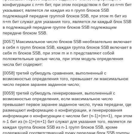
конфигурации с n+m бит, при этом посредством n бит из n+m бит
указывают, является ли каждая из n групп блоков SSB
подлежащей передаче группой блоков SSB, при этом m бит из
n+m бит служат для указания того, является ли каждый блок SSB
в подлежащей передаче группе блоков SSB подлежащим
передаче блоком SSB.
[0057] Максимальное число блоков SSB необязательно включает
в себя n групп блоков SSB, каждая группа блоков SSB включает в
себя m блоков SSB, при этом m и n представляют собой
положительные целые числа, при этом модуль определения
числа бит содержит:
[0058] третий субмодуль сравнения, выполненный с
возможностью определения того, превышает ли максимальное
число первое заранее заданное число;
[0059] третий субмодуль генерирования, выполненный с
возможностью определения, если максимальное число
превышает первое заранее заданное число, пучка передачи, где
размещают информацию о конфигурации, и генерирования
информации о конфигурации с числом бит (n-1)+(m+1), при этом
n-1 бит из (n-1)+(m+1) бит служат для указания того, является ли
каждая группа блоков SSB из n-1 групп блоков SSB, кроме
содержащей соответствующий пучку передачи блок SSB группы