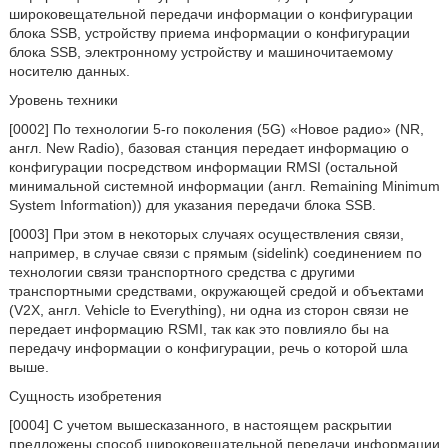
широковещательной передачи информации о конфигурации
блока SSB, устройству приема информации о конфигурации
блока SSB, электронному устройству и машиночитаемому
носителю данных.
Уровень техники
[0002] По технологии 5-го поколения (5G) «Новое радио» (NR,
англ. New Radio), базовая станция передает информацию о
конфигурации посредством информации RMSI (остальной
минимальной системной информации (англ. Remaining Minimum
System Information)) для указания передачи блока SSB.
[0003] При этом в некоторых случаях осуществления связи,
например, в случае связи с прямым (sidelink) соединением по
технологии связи транспортного средства с другими
транспортными средствами, окружающей средой и объектами
(V2X, англ. Vehicle to Everything), ни одна из сторон связи не
передает информацию RSMI, так как это повлияло бы на
передачу информации о конфигурации, речь о которой шла
выше.
Сущность изобретения
[0004] С учетом вышесказанного, в настоящем раскрытии
предложены способ широковещательной передачи информации