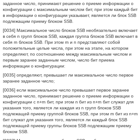
заданное число, принимают решение о приеме информации о
конфигурации с максимальным числом бит, при этом каждый бит
в информации о конфигурации указывает, является ли блок SSB
подлежащим приему блоком SSB.
[0034] Максимальное число блоков SSB необязательно включает
в себя n групп блоков SSB, каждая группа блоков SSB включает в
себя m блоков SSB. При этом m и n представляют собой
положительные целые числа, при этом на этапе, на котором
определяют, по соотношению между максимальным числом и
первым заранее заданным числом, число бит приема
информации о конфигурации:
[0035] определяют, превышает ли максимальное число первое
заранее заданное число;
[0036] если максимальное число превышает первое заранее
заданное число, принимают решение о приеме информации о
конфигурации с n+m бит, при этом n бит из n+m бит служат для
указания того, является ли каждая из n групп блоков SSB
подлежащей приему группой блоков SSB, при этом m бит из n+m
бит служат для указания того, является ли каждый блок SSB
подлежащей приему группы блоков SSB подлежащим приему
блоком SSB.