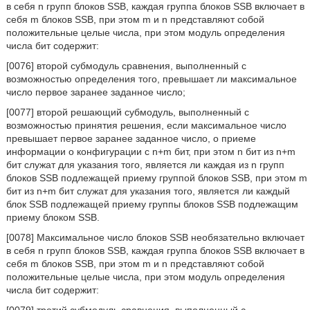
в себя n групп блоков SSB, каждая группа блоков SSB включает в
себя m блоков SSB, при этом m и n представляют собой
положительные целые числа, при этом модуль определения
числа бит содержит:
[0076] второй субмодуль сравнения, выполненный с
возможностью определения того, превышает ли максимальное
число первое заранее заданное число;
[0077] второй решающий субмодуль, выполненный с
возможностью принятия решения, если максимальное число
превышает первое заранее заданное число, о приеме
информации о конфигурации с n+m бит, при этом n бит из n+m
бит служат для указания того, является ли каждая из n групп
блоков SSB подлежащей приему группой блоков SSB, при этом m
бит из n+m бит служат для указания того, является ли каждый
блок SSB подлежащей приему группы блоков SSB подлежащим
приему блоком SSB.
[0078] Максимальное число блоков SSB необязательно включает
в себя n групп блоков SSB, каждая группа блоков SSB включает в
себя m блоков SSB, при этом m и n представляют собой
положительные целые числа, при этом модуль определения
числа бит содержит: