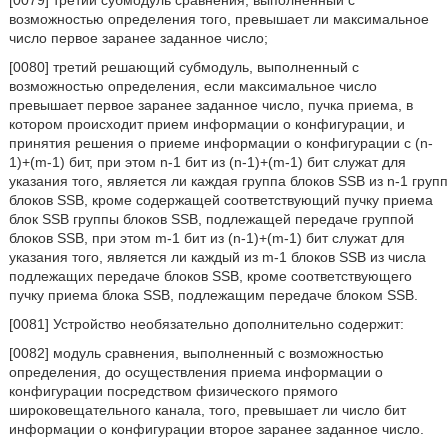
[0079] третий субмодуль сравнения, выполненный с
возможностью определения того, превышает ли максимальное
число первое заранее заданное число;
[0080] третий решающий субмодуль, выполненный с
возможностью определения, если максимальное число
превышает первое заранее заданное число, пучка приема, в
котором происходит прием информации о конфигурации, и
принятия решения о приеме информации о конфигурации с (n-
1)+(m-1) бит, при этом n-1 бит из (n-1)+(m-1) бит служат для
указания того, является ли каждая группа блоков SSB из n-1 групп
блоков SSB, кроме содержащей соответствующий пучку приема
блок SSB группы блоков SSB, подлежащей передаче группой
блоков SSB, при этом m-1 бит из (n-1)+(m-1) бит служат для
указания того, является ли каждый из m-1 блоков SSB из числа
подлежащих передаче блоков SSB, кроме соответствующего
пучку приема блока SSB, подлежащим передаче блоком SSB.
[0081] Устройство необязательно дополнительно содержит:
[0082] модуль сравнения, выполненный с возможностью
определения, до осуществления приема информации о
конфигурации посредством физического прямого
широковещательного канала, того, превышает ли число бит
информации о конфигурации второе заранее заданное число.