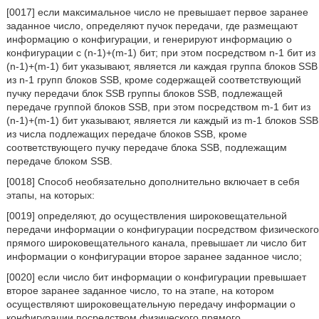
[0017] если максимальное число не превышает первое заранее
заданное число, определяют пучок передачи, где размещают
информацию о конфигурации, и генерируют информацию о
конфигурации с (n-1)+(m-1) бит; при этом посредством n-1 бит из
(n-1)+(m-1) бит указывают, является ли каждая группа блоков SSB
из n-1 групп блоков SSB, кроме содержащей соответствующий
пучку передачи блок SSB группы блоков SSB, подлежащей
передаче группой блоков SSB, при этом посредством m-1 бит из
(n-1)+(m-1) бит указывают, является ли каждый из m-1 блоков SSB
из числа подлежащих передаче блоков SSB, кроме
соответствующего пучку передаче блока SSB, подлежащим
передаче блоком SSB.
[0018] Способ необязательно дополнительно включает в себя
этапы, на которых:
[0019] определяют, до осуществления широковещательной
передачи информации о конфигурации посредством физического
прямого широковещательного канала, превышает ли число бит
информации о конфигурации второе заранее заданное число;
[0020] если число бит информации о конфигурации превышает
второе заранее заданное число, то на этапе, на котором
осуществляют широковещательную передачу информации о
конфигурации посредством физического прямого