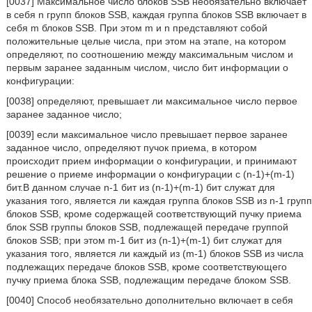
[0037] Максимальное число блоков SSB необязательно включает
в себя n групп блоков SSB, каждая группа блоков SSB включает в
себя m блоков SSB. При этом m и n представляют собой
положительные целые числа, при этом на этапе, на котором
определяют, по соотношению между максимальным числом и
первым заранее заданным числом, число бит информации о
конфигурации:
[0038] определяют, превышает ли максимальное число первое
заранее заданное число;
[0039] если максимальное число превышает первое заранее
заданное число, определяют пучок приема, в котором
происходит прием информации о конфигурации, и принимают
решение о приеме информации о конфигурации с (n-1)+(m-1)
бит.В данном случае n-1 бит из (n-1)+(m-1) бит служат для
указания того, является ли каждая группа блоков SSB из n-1 групп
блоков SSB, кроме содержащей соответствующий пучку приема
блок SSB группы блоков SSB, подлежащей передаче группой
блоков SSB; при этом m-1 бит из (n-1)+(m-1) бит служат для
указания того, является ли каждый из (m-1) блоков SSB из числа
подлежащих передаче блоков SSB, кроме соответствующего
пучку приема блока SSB, подлежащим передаче блоком SSB.
[0040] Способ необязательно дополнительно включает в себя