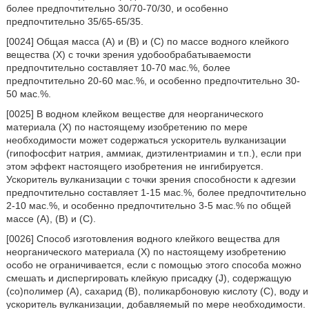
более предпочтительно 30/70-70/30, и особенно
предпочтительно 35/65-65/35.
[0024] Общая масса (A) и (B) и (C) по массе водного клейкого
вещества (X) с точки зрения удобообрабатываемости
предпочтительно составляет 10-70 мас.%, более
предпочтительно 20-60 мас.%, и особенно предпочтительно 30-
50 мас.%.
[0025] В водном клейком веществе для неорганического
материала (X) по настоящему изобретению по мере
необходимости может содержаться ускоритель вулканизации
(гипофосфит натрия, аммиак, диэтилентриамин и т.п.), если при
этом эффект настоящего изобретения не ингибируется.
Ускоритель вулканизации с точки зрения способности к адгезии
предпочтительно составляет 1-15 мас.%, более предпочтительно
2-10 мас.%, и особенно предпочтительно 3-5 мас.% по общей
массе (A), (B) и (C).
[0026] Способ изготовления водного клейкого вещества для
неорганического материала (X) по настоящему изобретению
особо не ограничивается, если с помощью этого способа можно
смешать и диспергировать клейкую присадку (J), содержащую
(со)полимер (A), сахарид (B), поликарбоновую кислоту (C), воду и
ускоритель вулканизации, добавляемый по мере необходимости.