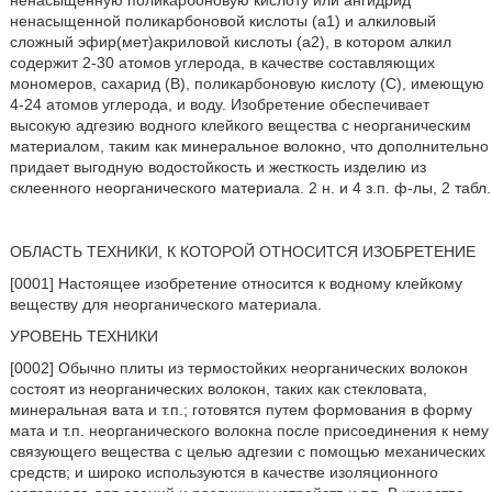
ненасыщенную поликарбоновую кислоту или ангидрид
ненасыщенной поликарбоновой кислоты (а1) и алкиловый
сложный эфир(мет)акриловой кислоты (а2), в котором алкил
содержит 2-30 атомов углерода, в качестве составляющих
мономеров, сахарид (B), поликарбоновую кислоту (C), имеющую
4-24 атомов углерода, и воду. Изобретение обеспечивает
высокую адгезию водного клейкого вещества с неорганическим
материалом, таким как минеральное волокно, что дополнительно
придает выгодную водостойкость и жесткость изделию из
склеенного неорганического материала. 2 н. и 4 з.п. ф-лы, 2 табл.
ОБЛАСТЬ ТЕХНИКИ, К КОТОРОЙ ОТНОСИТСЯ ИЗОБРЕТЕНИЕ
[0001] Настоящее изобретение относится к водному клейкому
веществу для неорганического материала.
УРОВЕНЬ ТЕХНИКИ
[0002] Обычно плиты из термостойких неорганических волокон
состоят из неорганических волокон, таких как стекловата,
минеральная вата и т.п.; готовятся путем формования в форму
мата и т.п. неорганического волокна после присоединения к нему
связующего вещества с целью адгезии с помощью механических
средств; и широко используются в качестве изоляционного