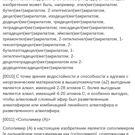
изобретении может быть, например, этил(мет)акрилатом,
бутил(мет)акрилатом, 2-этилгексил(мет)акрилатом,
децил(мет)акрилатом, изодецил(мет)акрилатом,
додецил(мет)акрилатом, тридецил(мет)акрилатом,
тетрадецил(мет)акрилатом, гексадецил(мет)акрилатом,
октадецил(мет)акрилатом, эйкозил(мет)акрилатом,
триаконтил(мет)акрилатом, 2-октилнонил(мет)акрилатом, 1-
гексилтридецил(мет)акрилатом, 2-
бутилгептадецил(мет)акрилатом, 1-
октилпентадецил(мет)акрилатом, 2-
децилтетрадецил(мет)акрилатом или 2-
додецилгексадецил(мет)акрилатом.
[0010] С точки зрения водостойкости и способности к адгезии с
неорганическим материалом в вышеупомянутом (a2) выгодным
является алкил, имеющий 2-28 атомов C, более выгодным
является алкил, имеющий 4-20 атомов С, и особенно выгодно,
чтобы алкиловый сложный эфир был разветвленным
алкилэфиром или комбинацией линейного алкилэфира и
разветвленного алкилэфира.
[0011] <Сополимер (A)>
Сополимер (A) в настоящем изобретении является сополимером
[в дальнейшем описываемым как (со)полимер], содержащим в