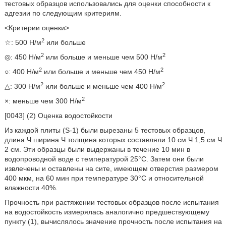
тестовых образцов использовались для оценки способности к
адгезии по следующим критериям.
<Критерии оценки>
2
☆: 500 Н/м
или больше
2
2
◎: 450 Н/м
или больше и меньше чем 500 Н/м
2
2
○: 400 Н/м
или больше и меньше чем 450 Н/м
2
2
△: 300 Н/м
или больше и меньше чем 400 Н/м
2
×: меньше чем 300 Н/м
[0043] (2) Оценка водостойкости
Из каждой плиты (S-1) были вырезаны 5 тестовых образцов,
длина Ч ширина Ч толщина которых составляли 10 см Ч 1,5 см Ч
2 см. Эти образцы были выдержаны в течение 10 мин в
водопроводной воде с температурой 25°C. Затем они были
извлечены и оставлены на сите, имеющем отверстия размером
400 мкм, на 60 мин при температуре 30°C и относительной
влажности 40%.
Прочность при растяжении тестовых образцов после испытания
на водостойкость измерялась аналогично предшествующему
пункту (1), вычислялось значение прочность после испытания на