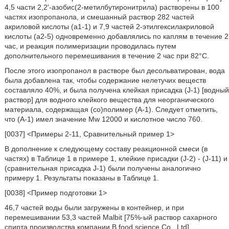
4,5 части 2,2'-азобис(2-метилбутиронитрила) растворены в 100
частях изопропанола, и смешанный раствор 282 частей
акриловой кислоты (a1-1) и 7,9 частей 2-этилгексилакриловой
кислоты (a2-5) одновременно добавлялись по каплям в течение 2
час, и реакция полимеризации проводилась путем
дополнительного перемешивания в течение 2 час при 82°C.
После этого изопропанол в растворе был десольватирован, вода
была добавлена так, чтобы содержание нелетучих веществ
составляло 40%, и была получена клейкая присадка (J-1) [водный
раствор] для водного клейкого вещества для неорганического
материала, содержащая (со)полимер (A-1). Следует отметить,
что (А-1) имел значение Mw 12000 и кислотное число 760.
[0037] <Примеры 2-11, Сравнительный пример 1>
В дополнение к следующему составу реакционной смеси (в
частях) в Таблице 1 в примере 1, клейкие присадки (J-2) - (J-11) и
(сравнительная присадка J-1) были получены аналогично
примеру 1. Результаты показаны в Таблице 1.
[0038] <Пример подготовки 1>
46,7 частей воды были загружены в контейнер, и при
перемешивании 53,3 частей Malbit [75%-ый раствор сахарного
спирта производства компании B food science Co., Ltd]