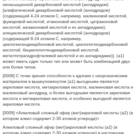
ненасыщенной дикарбоновой кислотой (ангидридом)
[алифатической дикарбоновой кислотой (ангидридом)
(содержащей 4-24 атомов C, например, малеиновой кислотой,
фумаровой кислотой, итаконовой кислотой, цитраконовой
кислотой, мезаконовой кислотой и их ангидридами),
алициклической дикарбоновой кислотой (ангидридом)
(содержащей 8-24 атомов C, например,
циклогексендикарбоновой кислотой, циклогептендикарбоновой
кислотой, бициклогептендикарбоновой кислотой,
метилтетрагидрофталевой кислотой и их ангидридами)]. (a1)
может иметь один только тип или может быть комбинацией двух
или более типов.
[0008] С точки зрения способности к адгезии с неорганическим
материалом в вышеупомянутом (a1) выгодными являются
акриловая кислота, метакриловая кислота, малеиновая кислота и
малеиновый ангидрид, и более выгодными являются акриловая
кислота и метакриловая кислота, и особенно выгодной является
акриловая кислота.
[0009] <Алкиловый сложный эфир (мет)акриловой кислоты (a2) (в
котором алкил содержит 2-30 атомов углерода)>
Алкиловый сложный эфир (мет)акриловой кислоты (a2) (в
котором алкил содержит 2-30 атомов углерода) в настоящем