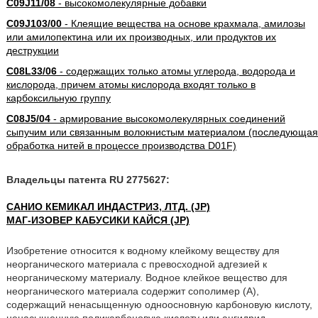
C09J11/08
- высокомолекулярные добавки
C09J103/00
- Клеящие вещества на основе крахмала, амилозы
или амилопектина или их производных, или продуктов их
деструкции
C08L33/06
- содержащих только атомы углерода, водорода и
кислорода, причем атомы кислорода входят только в
карбоксильную группу
C08J5/04
- армирование высокомолекулярных соединений
сыпучим или связанным волокнистым материалом (последующая
обработка нитей в процессе производства D01F)
Владельцы патента RU 2775627:
САНИО КЕМИКАЛ ИНДАСТРИЗ, ЛТД. (JP)
МАГ-ИЗОВЕР КАБУСИКИ КАЙСЯ (JP)
Изобретение относится к водному клейкому веществу для
неорганического материала с превосходной адгезией к
неорганическому материалу. Водное клейкое вещество для
неорганического материала содержит сополимер (A),
содержащий ненасыщенную одноосновную карбоновую кислоту,