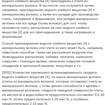
водного клейкого вещества (X) присоединен к плите из
минерального волокна. В частности, она получается путем,
например, присоединения водного клейкого вещества (X) к
минеральному волокну, а затем его укладки для производства
плиты, нагревания и формования, или укладки минерального
волокна или его пряди (пучка волокон) для того, чтобы
произвести плиту, распыления на него водного клейкого
вещества (X) для его присоединения, а также нагревания и
формования.
Способ присоединения водного клейкого вещества (X) к
минеральному волокну или плите из него может быть, например,
известным способом, таким как распыление воздухом или
безвоздушное распыление, набивка, пропитка, нанесение
покрытия с помощью валика, нанесение покрытия поливом,
осаждение в трепальной машине, коагуляция и т.п.
[0032] Количество прилипшего вулканизированного продукта
водного клейкого вещества (X), по массе минеральных волокон
(плиты из минерального волокна), которые составляют плиту из
минерального волокна, с точки зрения способности к адгезии с
минеральным волокном, гладкости передней поверхности плиты,
ее жесткости и водостойкости предпочтительно составляет 0,5-30
мас.%, более предпочтительно 1-20 мас.%, и особенно
предпочтительно 2-15 мас.%.