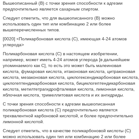
Вышеописанный (B) с точки зрения способности к адгезии
предпочтительно является сахарным спиртом.
Следует отметить, что для вышеописанного (B) можно
использовать один тип или комбинацию 2 или более
вышеперечисленных типов.
[0020] <Поликарбоновая кислота (C), имеющая 4-24 атомов
углерода>
Поликарбоновая кислота (C) в настоящем изобретении,
например, может иметь 4-24 атомов углерода [в дальнейшем
упоминаемого как C], то есть это может быть малеиновая
кислота, фумаровая кислота, итаконовая кислота, цитраконовая
кислота, мезаконовая кислота, циклогексендикарбоновая кислота,
циклогептендикарбоновая кислота, бициклогептендикарбоновая
кислота, метилтетрагидрофталевая кислота, лимонная кислота,
яблочная кислота, тримеллитовая кислота и их ангидриды.
С точки зрения способности к адгезии вышеописанная
поликарбоновая кислота (C) предпочтительно является
трехвалентной карбоновой кислотой, и более предпочтительно
лимонной кислотой.
Следует отметить, что в качестве поликарбоновой кислоты (C)
можно использовать один тип или комбинацию 2 или более