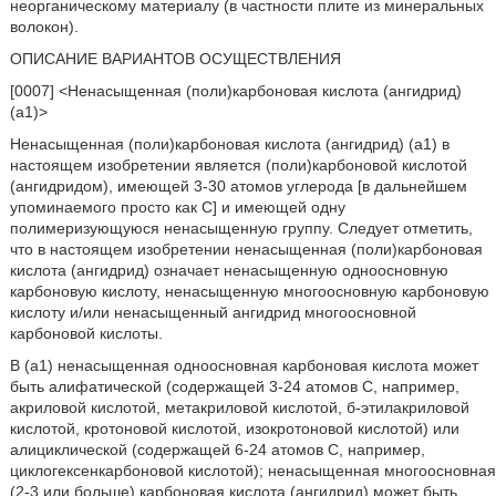
неорганическому материалу (в частности плите из минеральных
волокон).
ОПИСАНИЕ ВАРИАНТОВ ОСУЩЕСТВЛЕНИЯ
[0007] <Ненасыщенная (поли)карбоновая кислота (ангидрид)
(a1)>
Ненасыщенная (поли)карбоновая кислота (ангидрид) (a1) в
настоящем изобретении является (поли)карбоновой кислотой
(ангидридом), имеющей 3-30 атомов углерода [в дальнейшем
упоминаемого просто как C] и имеющей одну
полимеризующуюся ненасыщенную группу. Следует отметить,
что в настоящем изобретении ненасыщенная (поли)карбоновая
кислота (ангидрид) означает ненасыщенную одноосновную
карбоновую кислоту, ненасыщенную многоосновную карбоновую
кислоту и/или ненасыщенный ангидрид многоосновной
карбоновой кислоты.
В (a1) ненасыщенная одноосновная карбоновая кислота может
быть алифатической (содержащей 3-24 атомов C, например,
акриловой кислотой, метакриловой кислотой, б-этилакриловой
кислотой, кротоновой кислотой, изокротоновой кислотой) или
алициклической (содержащей 6-24 атомов C, например,
циклогексенкарбоновой кислотой); ненасыщенная многоосновная
(2-3 или больше) карбоновая кислота (ангидрид) может быть