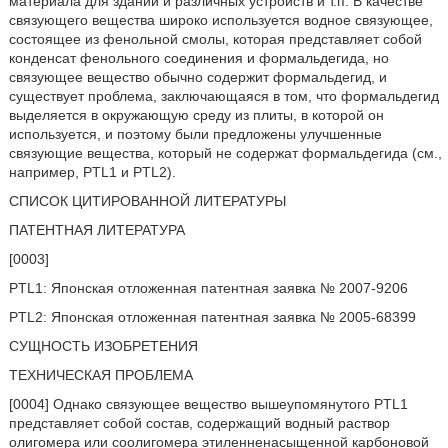
материала для зданий и различных устройств и т.п. В качестве
связующего вещества широко используется водное связующее,
состоящее из фенольной смолы, которая представляет собой
конденсат фенольного соединения и формальдегида, но
связующее вещество обычно содержит формальдегид, и
существует проблема, заключающаяся в том, что формальдегид
выделяется в окружающую среду из плиты, в которой он
используется, и поэтому были предложены улучшенные
связующие вещества, который не содержат формальдегида (см.,
например, PTL1 и PTL2).
СПИСОК ЦИТИРОВАННОЙ ЛИТЕРАТУРЫ
ПАТЕНТНАЯ ЛИТЕРАТУРА
[0003]
PTL1: Японская отложенная патентная заявка № 2007-9206
PTL2: Японская отложенная патентная заявка № 2005-68399
СУЩНОСТЬ ИЗОБРЕТЕНИЯ
ТЕХНИЧЕСКАЯ ПРОБЛЕМА
[0004] Однако связующее вещество вышеупомянутого PTL1
представляет собой состав, содержащий водный раствор
олигомера или соолигомера этиленненасыщенной карбоновой