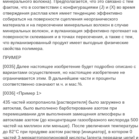
минерального волокна). Предполагается, что это связано с тем
фактом, что в соответствии с конфигурациями (J) и (X) во время
отверждения расплав клея имеет тенденцию эффективно
собираться на поверхности сцепления неорганического
материала и на пересечении минеральных волокон в случае
минеральных волокон, и вулканизация эффективно протекает на
поверхности склеивания и в точках пересечения, а также с тем,
что вулканизированный продукт имеет выгодные физические
свойства полимера.
ПРИМЕР
[0035] Далее настоящее изобретение будет подробно описано с
вариантами осуществления, но настоящее изобретение не
ограничивается этим. В дальнейшем части и проценты
соответственно означают м.ч. и мас.%.
[0036] <Пример 1>
435 частей изопропанола [растворителя] было загружено в
автоклав, было выполнено барботирование азотом при
перемешивании для выполнения замещения атмосферы в
автоклаве азотом (до концентрации газообразного кислорода 500
частей на миллион или меньше). После увеличения температуры
до 82°C при продувке азотом раствор [инициатор], в котором 0
частей 3-меркаптопропионовой кислоты [агента передачи цепи] и