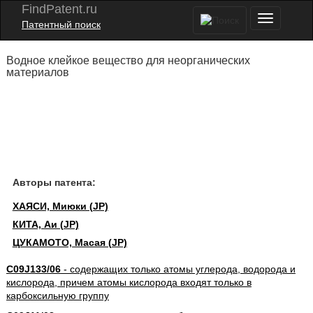
FindPatent.ru
Патентный поиск
Водное клейкое вещество для неорганических
материалов
Авторы патента:
ХАЯСИ, Миюки (JP)
КИТА, Аи (JP)
ЦУКАМОТО, Масая (JP)
C09J133/06
- содержащих только атомы углерода, водорода и
кислорода, причем атомы кислорода входят только в
карбоксильную группу