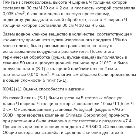
Плита из стекловолокна, высота Ч ширина Ч толщина которой
составляли 30 см Ч 30 см Ч 2 см, и плотность которой составляла
3
0,035 г/см
, была помещена в плоскую пресс-форму,
подвергнутую разделительной обработке, высота Ч ширина Ч
толщина которой составляли 30 см Ч 30 см Ч 5 см.
Затем водное клейкое вещество в количестве, соответствующем
количеству прилипшего вулканизированного продукта 15% по
массе плиты, было равномерно распылено на плиту с
использованием воздушного распылителя. После этого
термическая обработка (сушка, вулканизация) выполнялась в
течение 50 мин в циркуляционной сушилке при 210°C, и была
получена плита (S-1) с толщиной приблизительно 2 см и
3
плотностью 0,040 г/см
. Аналогичным образом были произведены
в общей сложности 5 плит (S-1).
[0042] (1) Оценка способности к адгезии
Из каждой плиты (S-1) были вырезаны 5 тестовых образцов,
длина Ч ширина Ч толщина которых составляли 10 см Ч 1,5 см Ч
2 см. С использованием установки Autograph [модель «AGS-
500D» производства компании Shimazu Corporation] прочность
при растяжении была измерена в соответствии с разделом «7.4
Прочность при растяжении» стандарта JISR3420 «Стекловолокно.
Общие методы испытаний», и средние значения для этих 5