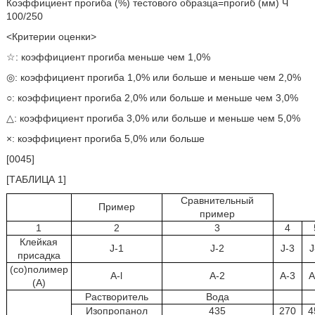
Коэффициент прогиба (%) тестового образца=прогиб (мм) Ч
100/250
<Критерии оценки>
☆: коэффициент прогиба меньше чем 1,0%
◎: коэффициент прогиба 1,0% или больше и меньше чем 2,0%
○: коэффициент прогиба 2,0% или больше и меньше чем 3,0%
△: коэффициент прогиба 3,0% или больше и меньше чем 5,0%
×: коэффициент прогиба 5,0% или больше
[0045]
[ТАБЛИЦА 1]
Сравнительный
Пример
пример
1
2
3
4
Клейкая
J-1
J-2
J-3
J
присадка
(со)полимер
A-l
A-2
A-3
A
(A)
Растворитель
Вода
Изопропанол
435
270
4