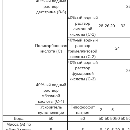
40%-ый водный
раствор
2
декстрина (B-6)
40%-ый водный
раствор
28
26
20
32
лимонной
кислоты (C-1)
40%-ый водный
Поликарбоновая
раствор
24
кислота (C)
тримеллитовой
кислоты (C-2)
40%-ый водный
раствор
2
фумаровой
кислоты (C-3)
40%-ый водный
раствор
яблочной
кислоты (C-4)
Ускоритель
Гипофосфит
2
5
вулканизации
натрия
Вода
50
50
50
50
50
50
50
5
Масса (A) по
общей массе
5
5
6
10
5
20
8
2