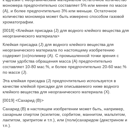
мономера предпочтительно составляет 5% или менее по массе
(A), и более предпочтительно 3% или меньше. Остаточное
количество мономера может быть измерено способом газовой
хроматографии.
[0018] <Клейкая присадка (J) для водного клейкого вещества для
неорганического материала>
Клейкая присадка (J) для водного клейкого вещества для
неорганического материала по настоящему изобретению
содержит (со)полимер (A). С промышленной точки зрения с
учетом удобства обращения масса (A) предпочтительно
составляет 10-80 мас.%, и более предпочтительно 20-60 мас.%
по массе (J).
Эта клейкая присадка (J) предпочтительно используется в
качестве клейкой присадки для описываемого ниже водного
клейкого вещества для неорганического материала (X).
[0019] <Сахарид (B)>
Сахарид (B) в настоящем изобретении может быть, например,
сахарным спиртом (ксилитом, сорбитом, маннитом, мальтитом,
лактитом, эритритом и т.п.), или (поли)сахаридом (декстрином и
т.п.).