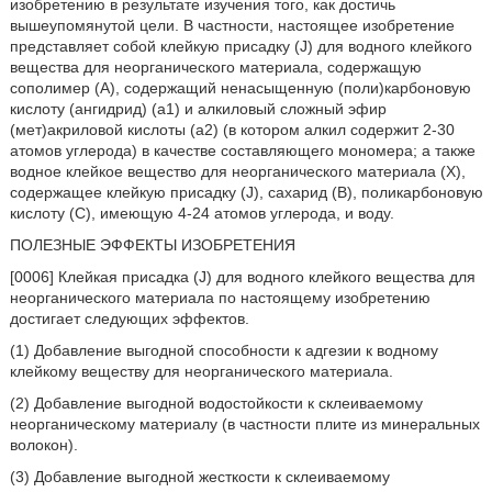
изобретению в результате изучения того, как достичь
вышеупомянутой цели. В частности, настоящее изобретение
представляет собой клейкую присадку (J) для водного клейкого
вещества для неорганического материала, содержащую
сополимер (A), содержащий ненасыщенную (поли)карбоновую
кислоту (ангидрид) (a1) и алкиловый сложный эфир
(мет)акриловой кислоты (a2) (в котором алкил содержит 2-30
атомов углерода) в качестве составляющего мономера; а также
водное клейкое вещество для неорганического материала (X),
содержащее клейкую присадку (J), сахарид (B), поликарбоновую
кислоту (C), имеющую 4-24 атомов углерода, и воду.
ПОЛЕЗНЫЕ ЭФФЕКТЫ ИЗОБРЕТЕНИЯ
[0006] Клейкая присадка (J) для водного клейкого вещества для
неорганического материала по настоящему изобретению
достигает следующих эффектов.
(1) Добавление выгодной способности к адгезии к водному
клейкому веществу для неорганического материала.
(2) Добавление выгодной водостойкости к склеиваемому
неорганическому материалу (в частности плите из минеральных
волокон).
(3) Добавление выгодной жесткости к склеиваемому