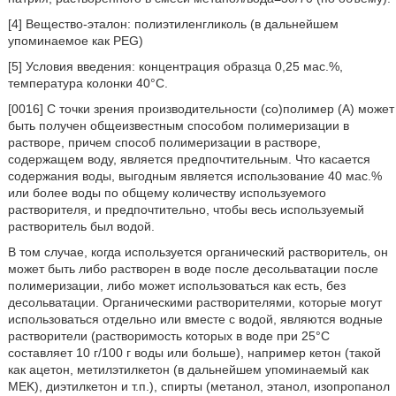
[4] Вещество-эталон: полиэтиленгликоль (в дальнейшем
упоминаемое как PEG)
[5] Условия введения: концентрация образца 0,25 мас.%,
температура колонки 40°C.
[0016] С точки зрения производительности (со)полимер (А) может
быть получен общеизвестным способом полимеризации в
растворе, причем способ полимеризации в растворе,
содержащем воду, является предпочтительным. Что касается
содержания воды, выгодным является использование 40 мас.%
или более воды по общему количеству используемого
растворителя, и предпочтительно, чтобы весь используемый
растворитель был водой.
В том случае, когда используется органический растворитель, он
может быть либо растворен в воде после десольватации после
полимеризации, либо может использоваться как есть, без
десольватации. Органическими растворителями, которые могут
использоваться отдельно или вместе с водой, являются водные
растворители (растворимость которых в воде при 25°C
составляет 10 г/100 г воды или больше), например кетон (такой
как ацетон, метилэтилкетон (в дальнейшем упоминаемый как
MEK), диэтилкетон и т.п.), спирты (метанол, этанол, изопропанол