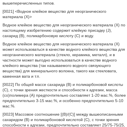
вышеперечисленных типов.
[0021] <Водное клейкое вещество для неорганического
материала (X)>
Водное клейкое вещество для неорганического материала (X) по
настоящему изобретению содержит клейкую присадку (J),
сахарид (B), поликарбоновую кислоту (C) и воду.
Водное клейкое вещество для неорганического материала (X)
может использоваться в качестве водного клейкого вещества для
неорганического материала (стекло, керамика, металл), и в
частности может выгодно использоваться в качестве водного
клейкого вещества (так называемого водного связующего
вещества) для минерального волокна, такого как стекловата,
каменная вата и т.п.
[0022] По общей массе сахарида (B) и поликарбоновой кислоты
(C), с точки зрения жесткости и способности к адгезии, масса
(со)полимера (A) предпочтительно составляет 1-20 мас.%, более
предпочтительно 3-15 мас.%, и особенно предпочтительно 5-10
мас.%.
[0023] Массовое соотношение [(B)/(C)] между вышеописанными
сахаридом (B) и поликарбоновой кислотой (C), с точки зрения
способности к адгезии, предпочтительно составляет 25/75-75/25,