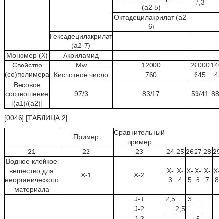
7,3
(a2-5)
Октадецилакрилат (a2-
6)
Гексадецилакрилат
(a2-7)
Мономер (X)
Акриламид
Свойство
Mw
12000
26000
14
(со)полимера
Кислотное число
760
645
4
Весовое
соотношение
97/3
83/17
59/41
88
[(a1)/(a2)]
[0046] [ТАБЛИЦА 2]
Сравнительный
Пример
пример
21
22
23
24
25
26
27
28
2
Водное клейкое
вещество для
X-
X-
X-
X-
X-
X
X-1
X-2
неорганического
3
4
5
6
7
8
материала
J-1
2,5
3
J-2
2,5
J-3
5