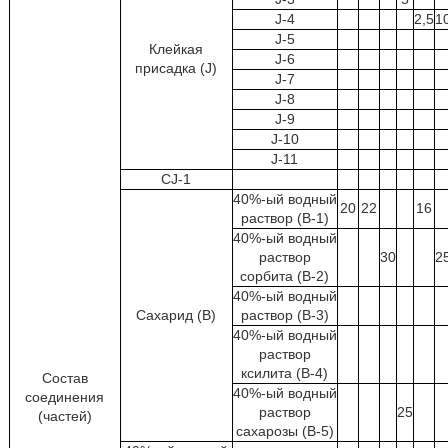
J-4
2,5
1
J-5
Клейкая
J-6
присадка (J)
J-7
J-8
J-9
J-10
J-11
CJ-1
40%-ый водный
20
22
16
раствор (B-1)
40%-ый водный
раствор
30
2
сорбита (B-2)
40%-ый водный
Сахарид (B)
раствор (B-3)
40%-ый водный
раствор
ксилита (B-4)
Состав
40%-ый водный
соединения
раствор
25
(частей)
сахарозы (B-5)