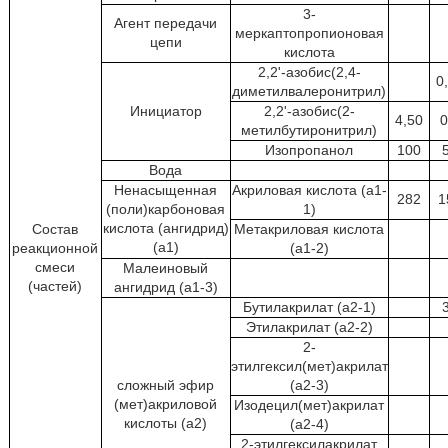
3-
Агент передачи
меркаптопропионовая
цепи
кислота
2,2'-азобис(2,4-
0
диметилвалеронитрил)
Инициатор
2,2'-азобис(2-
4,50
0
метилбутиронитрил)
Изопропанол
100
Вода
Ненасыщенная
Акриловая кислота (а1-
282
1
(поли)карбоновая
1)
кислота (ангидрид)
Состав
Метакриловая кислота
(a1)
реакционной
(a1-2)
смеси
Малеиновый
(частей)
ангидрид (a1-3)
Бутилакрилат (a2-1)
Этилакрилат (a2-2)
2-
этилгексил(мет)акрилат
сложный эфир
(a2-3)
(мет)акриловой
Изодецил(мет)акрилат
кислоты (a2)
(a2-4)
2-этилгексилакрилат