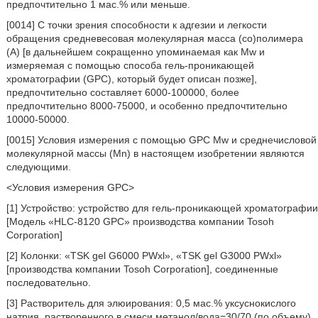
предпочтительно 1 мас.% или меньше.
[0014] С точки зрения способности к адгезии и легкости
обращения средневесовая молекулярная масса (со)полимера
(A) [в дальнейшем сокращенно упоминаемая как Mw и
измеряемая с помощью способа гель-проникающей
хроматографии (GPC), который будет описан позже],
предпочтительно составляет 6000-100000, более
предпочтительно 8000-75000, и особенно предпочтительно
10000-50000.
[0015] Условия измерения с помощью GPC Mw и среднечисловой
молекулярной массы (Mn) в настоящем изобретении являются
следующими.
<Условия измерения GPC>
[1] Устройство: устройство для гель-проникающей хроматографии
[Модель «HLC-8120 GPC» производства компании Tosoh
Corporation]
[2] Колонки: «TSK gel G6000 PWxl», «TSK gel G3000 PWxl»
[производства компании Tosoh Corporation], соединенные
последовательно.
[3] Растворитель для элюирования: 0,5 мас.% уксуснокислого
натрия, растворенного в смеси метанол/вода=30/70 (по объему).