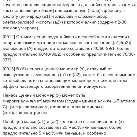
качестве составляющих мономеров [в дальнейшем описываемых
как составляющие блоки] ненасыщенную (поли)карбоновую
кислоту (ангидрид) (a1) и алкиловый сложный эфир
(мет)акриловой кислоты (a2) (в котором алкил содержит 2-30
атомов углерода).
[0012] С точки зрения водостойкости и способности к адгезии с
неорганическим материалом массовое соотношение [(a1)/(a2)]
мономеров (A) предпочтительно составляет 40/60-99/1, более
предпочтительно 60/40-98/2, и особенно предпочтительно 70/30-
97/3.
[0013] В (A) ненасыщенный мономер (x), отличный от
вышеуказанных мономеров (a1) и (a2), может быть сополимером,
который является составляющим мономером, если при этом
эффект настоящего изобретения не ингибируется.
Ненасыщенный мономер (x) может быть
гидроксиалкил(мет)акрилатом (содержащим в алкиле 1-5 атомов
C), (мет)акриламидом, стиролом, аллиламином и
(мет)акрилонитрилом.
По общей массе (a1) и (a2) количество вышеописанного (x)
предпочтительно составляет 20 мас.% или меньше, более
предпочтительно 5 мас.% или меньше, и особенно