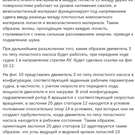
поверхностями работает на уровне натяжения-сжатия, и
вязкоэластичный материал функционирует под напряжением
сдвига ввиду разницы между плотностью композитного
материала лопасти и вязкоэластичного материала. Таким
образом, волны, проходящие через каждую лопасть,
сталкиваются с очень сильным рассеиванием энергии, приводя к
подавлению шума.
При дальнейшем разъяснении того, каким образом движитель 3
по типу лопастного насоса будет работать, при переднем ходе
судна 1 в направлении стрелки AV, будет сделана ссылка на фиг.
10-12.
На фиг. 10 представлен движитель 3 по типу лопастного насоса в
конфигурации, соответствующей заданным рабочим параметрам
судна, в частности, с учетом скорости его переднего хода,
мощности двигателя и его нагрузки. В этой конфигурации,
гидравлический ротор 8 вращается с соответствующей скоростью
вращения, а заслонки 20 двух статоров 12 находятся в угловом
положении относительно опор 14 в условиях, при которых они не
создают турбулентность, когда движитель по типу лопастного
насоса находится в рабочем состоянии. Таким образом,
ориентация заслонок 20 двух статоров 12 адаптируется таким
образом, что углы ведущей и ведомой кромок лопастей 10