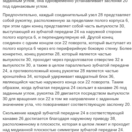
заданным углом, она одновременно устанавливает заслонки 20
под одинаковым углом.
Предпочтительно, каждый соединительный узел 28 представляет
собой рукоятку, расположенную за пределами полого корпуса 6,
при этом один конец представляет собой часть выпуклости 30,
выступающей из зубчатой передачи 24 на наружной стороне
полого корпуса 6, и перпендикулярную ей. Другой конец
соединен с одним концом оси 22 поворота, который выступает из
полого корпуса 6 через его периферийную боковую стенку. Более
конкретно, конец рукоятки 28, который является частью
выпуклости 30, проходит через продолговатое отверстие 32 в
выпуклости 30, а также в целом параллельно зубчатой передаче
24, а противоположный конец рукоятки 28 является частью
кронштейна 34, который удерживает квадратный блок 36,
являющийся частью наружного конца оси 22 поворота. Таким
образом, когда зубчатая передача 24 скользит в канавке 26 под
заданным углом, рукоятка 28 двигается посредством выпуклости
30 для вращения оси 22 в том же направлении с заданным
значением угла, что поворачивает соответствующую заслонку 20.
Скольжение каждой зубчатой передачи 24 в соответствующей
канавке 26 достигается благодаря наружному приводу 38,
расположенному в плоскости, которая в целом лежит и проходит
над медианной плоскостью симметрии зубчатой передачи 24.