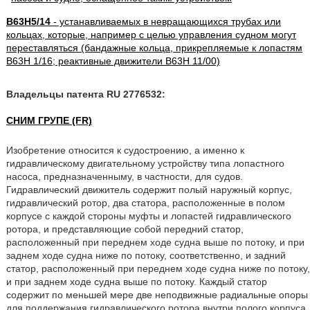
B63H5/14
- устанавливаемых в невращающихся трубах или
кольцах, которые, например с целью управления судном могут
переставляться (бандажные кольца, прикрепляемые к лопастям
B63H 1/16; реактивные движители B63H 11/00)
Владельцы патента RU 2776532:
СНИМ ГРУПЕ (FR)
Изобретение относится к судостроению, а именно к
гидравлическому двигательному устройству типа лопастного
насоса, предназначенныму, в частности, для судов.
Гидравлический движитель содержит полый наружный корпус,
гидравлический ротор, два статора, расположенные в полом
корпусе с каждой стороны муфты и лопастей гидравлического
ротора, и представляющие собой передний статор,
расположенный при переднем ходе судна выше по потоку, и при
заднем ходе судна ниже по потоку, соответственно, и задний
статор, расположенный при переднем ходе судна ниже по потоку,
и при заднем ходе судна выше по потоку. Каждый статор
содержит по меньшей мере две неподвижные радиальные опоры
для поддержания гидравлического ротора внутри полого корпуса,