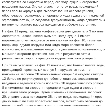
согласуются со скоростью переднего хода судна и скоростью
вращения насоса. Это означает, что поток воды, проходящий
через полый корпус 6 для вырабатывания осевого усилия,
обеспечивает возможность переднего хода судна с оптимальной
эффективностью, не создавая турбулентность, когда движитель 3
по типу лопастного насоса находится в рабочем состоянии.
На фиг. 11 представлена конфигурация для движителя 3 по типу
лопастного насоса, используемого, когда судно 1 имеет
параметры, отличающиеся от показанных на фиг. 10, такие как,
например, другая нагрузка или когда море является более
волнистым, и повышенная мощность двигателя используется для
меньшей скорости движения, так что в результате затем
регулируется скорость вращения гидравлического ротора 8.
При таких условиях, на фиг. 11 показано, что баланс потока воды,
проходящей через полый корпус 6, нарушается тем, что
положение заслонок 20 относительно опоры 14 каждого статора
12 более не регулируется для обеспечения согласованности
ведущей и ведомой кромок лопастей 10 гидравлического ротора
8 с изменениями скорости переднего хода судна и скорости
вращения этого ротора. Путем изменения положения заслонок
20, управляемых приводами 38, поток воды, проходящий через
движитель 3 по типу лопастного насоса, может быть отлажен до
оптимальной производительности, при этом предотвращая его