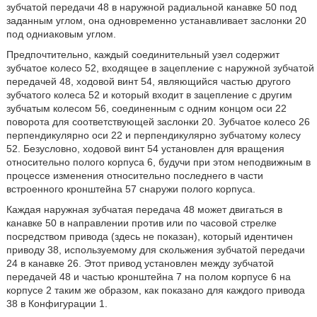
зубчатой передачи 48 в наружной радиальной канавке 50 под
заданным углом, она одновременно устанавливает заслонки 20
под одниаковым углом.
Предпочтительно, каждый соединительный узел содержит
зубчатое колесо 52, входящее в зацепление с наружной зубчатой
передачей 48, ходовой винт 54, являющийся частью другого
зубчатого колеса 52 и который входит в зацепление с другим
зубчатым колесом 56, соединенным с одним концом оси 22
поворота для соответствующей заслонки 20. Зубчатое колесо 26
перпендикулярно оси 22 и перпендикулярно зубчатому колесу
52. Безусловно, ходовой винт 54 установлен для вращения
относительно полого корпуса 6, будучи при этом неподвижным в
процессе изменения относительно последнего в части
встроенного кронштейна 57 снаружи полого корпуса.
Каждая наружная зубчатая передача 48 может двигаться в
канавке 50 в направлении против или по часовой стрелке
посредством привода (здесь не показан), который идентичен
приводу 38, используемому для скольжения зубчатой передачи
24 в канавке 26. Этот привод установлен между зубчатой
передачей 48 и частью кронштейна 7 на полом корпусе 6 на
корпусе 2 таким же образом, как показано для каждого привода
38 в Конфигурации 1.