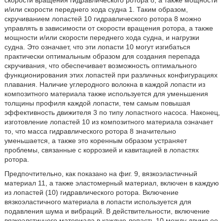
скорости вращения гидравлического ротора 8, а также мощности
и/или скорости переднего хода судна 1. Таким образом,
скручиванием лопастей 10 гидравлического ротора 8 можно
управлять в зависимости от скорости вращения ротора, а также
мощности и/или скорости переднего хода судна, и нагрузки
судна. Это означает, что эти лопасти 10 могут изгибаться
практически оптимальным образом для создания перепада
скручивания, что обеспечивает возможность оптимального
функционирования этих лопастей при различных конфигурациях
плавания. Наличие углеродного волокна в каждой лопасти из
композитного материала также используется для уменьшения
толщины профиля каждой лопасти, тем самым повышая
эффективность движителя 3 по типу лопастного насоса. Наконец,
изготовление лопастей 10 из композитного материала означает
то, что масса гидравлического ротора 8 значительно
уменьшается, а также это коренным образом устраняет
проблемы, связанные с коррозией и кавитацией в лопастях
ротора.
Предпочтительно, как показано на фиг. 9, вязкоэластичный
материал 11, а также эластомерный материал, включен в каждую
из лопастей (10) гидравлического ротора. Включение
вязкоэластичного материала в лопасти используется для
подавления шума и вибраций. В действительности, включение
вязкоэлстичного материала в каждую лопасть 10 между двумя ее