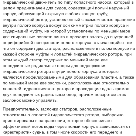
гидравлический движитель по типу лопастного насоса, который в
целом предназначен для судов, содержащий полый наружный
корпус, образующий открытую с обоих концов трубу,
гидравлический ротор, установленный с возможностью вращения
внутри полого корпуса вокруг оси симметрии полого корпуса и
содержащий муфту, на которой установлены по меньшей мере
две спиральные лопасти винта и проходят вплоть до внутренней
периферийной поверхности полого корпуса, отличающийся тем,
что он содержит два статора, расположенные в полом корпусе на
каждой стороне муфты и лопастей гидравлического ротора, при
этом каждый статор содержит по меньшей мере две
неподвижные радиальные опоры для поддержания
гидравлического ротора внутри полого корпуса и которые
являются профилированными для образования пластин, а также
по меньшей мере две заслонки, расположенные относительно
лопастей гидравлического ротора и проходящие вдоль кромок
двух неподвижных радиальных опор, причем поворотом этих
заслонок можно управлять.
Предпочтительно, заслонки статоров, расположенные
относительно лопастей гидравлического ротора, выборочно
ориентированы в направлении, которое обеспечивает
эффективный поток воды через полый корпус в зависимости от
характеристик судна, в том числе скорости его переднего и