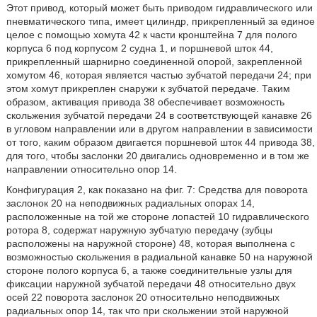
Этот привод, который может быть приводом гидравлического или
пневматического типа, имеет цилиндр, прикрепленный за единое
целое с помощью хомута 42 к части кронштейна 7 для полого
корпуса 6 под корпусом 2 судна 1, и поршневой шток 44,
прикрепленный шарнирно соединенной опорой, закрепленной
хомутом 46, которая является частью зубчатой передачи 24; при
этом хомут прикреплен снаружи к зубчатой передаче. Таким
образом, активация привода 38 обеспечивает возможность
скольжения зубчатой передачи 24 в соответствующей канавке 26
в угловом направлении или в другом направлении в зависимости
от того, каким образом двигается поршневой шток 44 привода 38,
для того, чтобы заслонки 20 двигались одновременно и в том же
направлении относительно опор 14.
Конфигурация 2, как показано на фиг. 7: Средства для поворота
заслонок 20 на неподвижных радиальных опорах 14,
расположенные на той же стороне лопастей 10 гидравлического
ротора 8, содержат наружную зубчатую передачу (зубцы
расположены на наружной стороне) 48, которая выполнена с
возможностью скольжения в радиальной канавке 50 на наружной
стороне полого корпуса 6, а также соединительные узлы для
фиксации наружной зубчатой передачи 48 относительно двух
осей 22 поворота заслонок 20 относительно неподвижных
радиальных опор 14, так что при скольжении этой наружной