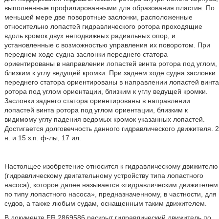
выполненные профилированными для образования пластин. По
меньшей мере две поворотные заслонки, расположенные
относительно лопастей гидравлического ротора проходящие
вдоль кромок двух неподвижных радиальных опор, и
установленные с возможностью управления их поворотом. При
переднем ходе судна заслонки переднего статора
ориентированы в направлении лопастей винта ротора под углом,
близким к углу ведущей кромки. При заднем ходе судна заслонки
переднего статора ориентированы в направлении лопастей винта
ротора под углом ориентации, близким к углу ведущей кромки.
Заслонки заднего статора ориентированы в направлении
лопастей винта ротора под углом ориентации, близким к
видимому углу падения ведомых кромок указанных лопастей.
Достигается долговечность данного гидравлического движителя. 2
н. и 15 з.п. ф-лы, 17 ил.
Настоящее изобретение относится к гидравлическому движителю
(гидравлическому двигательному устройству типа лопастного
насоса), которое далее называется «гидравлическим движителем
по типу лопастного насоса», предназначенному, в частности, для
судов, а также любым судам, оснащенным таким движителем.
В документе FR 2869586 раскрыт гидравлический движитель по