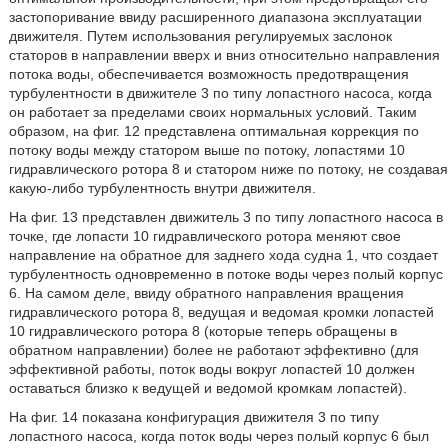
застопоривание ввиду расширенного диапазона эксплуатации
движителя. Путем использования регулируемых заслонок
статоров в направлении вверх и вниз относительно направления
потока воды, обеспечивается возможность предотвращения
турбулентности в движителе 3 по типу лопастного насоса, когда
он работает за пределами своих нормальных условий. Таким
образом, на фиг. 12 представлена оптимальная коррекция по
потоку воды между статором выше по потоку, лопастями 10
гидравлического ротора 8 и статором ниже по потоку, не создавая
какую-либо турбулентность внутри движителя.
На фиг. 13 представлен движитель 3 по типу лопастного насоса в
точке, где лопасти 10 гидравлического ротора меняют свое
направление на обратное для заднего хода судна 1, что создает
турбулентность одновременно в потоке воды через полый корпус
6. На самом деле, ввиду обратного направления вращения
гидравлического ротора 8, ведущая и ведомая кромки лопастей
10 гидравлического ротора 8 (которые теперь обращены в
обратном направлении) более не работают эффективно (для
эффективной работы, поток воды вокруг лопастей 10 должен
оставаться близко к ведущей и ведомой кромкам лопастей).
На фиг. 14 показана конфигурация движителя 3 по типу
лопастного насоса, когда поток воды через полый корпус 6 был