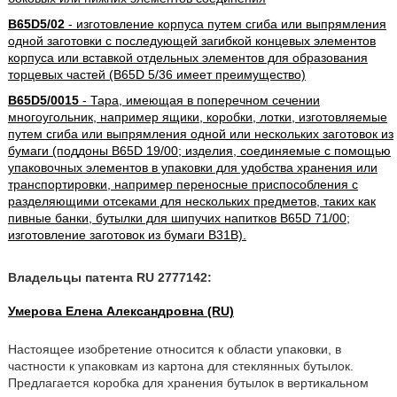
B65D5/02
- изготовление корпуса путем сгиба или выпрямления
одной заготовки с последующей загибкой концевых элементов
корпуса или вставкой отдельных элементов для образования
торцевых частей (B65D 5/36 имеет преимущество)
B65D5/0015
- Тара, имеющая в поперечном сечении
многоугольник, например ящики, коробки, лотки, изготовляемые
путем сгиба или выпрямления одной или нескольких заготовок из
бумаги (поддоны B65D 19/00; изделия, соединяемые с помощью
упаковочных элементов в упаковки для удобства хранения или
транспортировки, например переносные приспособления с
разделяющими отсеками для нескольких предметов, таких как
пивные банки, бутылки для шипучих напитков B65D 71/00;
изготовление заготовок из бумаги B31B).
Владельцы патента RU 2777142:
Умерова Елена Александровна (RU)
Настоящее изобретение относится к области упаковки, в
частности к упаковкам из картона для стеклянных бутылок.
Предлагается коробка для хранения бутылок в вертикальном