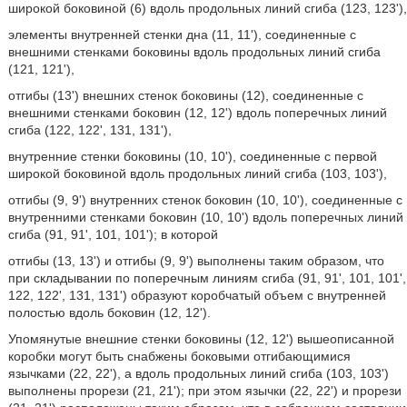
широкой боковиной (6) вдоль продольных линий сгиба (123, 123'),
элементы внутренней стенки дна (11, 11'), соединенные с
внешними стенками боковины вдоль продольных линий сгиба
(121, 121'),
отгибы (13') внешних стенок боковины (12), соединенные с
внешними стенками боковин (12, 12') вдоль поперечных линий
сгиба (122, 122', 131, 131'),
внутренние стенки боковины (10, 10'), соединенные с первой
широкой боковиной вдоль продольных линий сгиба (103, 103'),
отгибы (9, 9') внутренних стенок боковин (10, 10'), соединенные с
внутренними стенками боковин (10, 10') вдоль поперечных линий
сгиба (91, 91', 101, 101'); в которой
отгибы (13, 13') и отгибы (9, 9') выполнены таким образом, что
при складывании по поперечным линиям сгиба (91, 91', 101, 101',
122, 122', 131, 131') образуют коробчатый объем с внутренней
полостью вдоль боковин (12, 12').
Упомянутые внешние стенки боковины (12, 12') вышеописанной
коробки могут быть снабжены боковыми отгибающимися
язычками (22, 22'), а вдоль продольных линий сгиба (103, 103')
выполнены прорези (21, 21'); при этом язычки (22, 22') и прорези