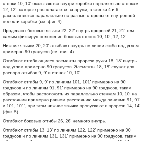
стенки 10, 10' оказываются внутри коробки параллельно стенкам
12, 12', которые располагаются снаружи, а стенки 4 и 6
располагаются параллельно по разные стороны от внутренней
полости коробки (см. фиг. 4).
Продевают боковые язычки 22, 22' внутрь прорезей 21, 21' тем
самым фиксируя положение боковых стенок 10, 10', 12, 12'.
Нижние язычки 20, 20' отгибают внутрь по линии сгиба под углом
примерно 90 градусов (см. фиг. 4).
Отгибают отгибающиеся элементы прорези ручки 18, 18' внутрь
под углом примерно 90 градусов. Элементы 18, 18' служат для
распора отгибов 9, 9' и стенок 10, 10'.
Отгибают отгибы 9, 9' по линиям 101, 101' примерно на 90
градусов и по линиям 91, 91' примерно на 90 градусов, таким
образом, чтобы расположить их параллельно стенкам 10, 10' на
расстоянии примерно равном расстоянию между линиями 91, 91'
и 101, 101', при этом нижние язычки пропускают в прорези 14, 14'
(фиг. 5).
Отгибают боковые отгибы 26, 26' немного внутрь.
Отгибают отгибы 13, 13' по линиям 122, 122' примерно на 90
градусов и по линиям 131, 131' примерно на 90 градусов, таким