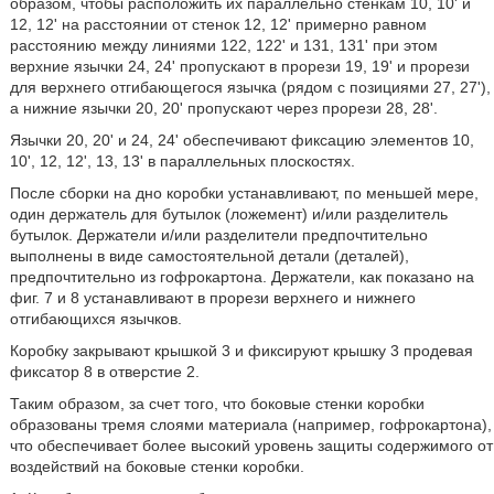
образом, чтобы расположить их параллельно стенкам 10, 10' и
12, 12' на расстоянии от стенок 12, 12' примерно равном
расстоянию между линиями 122, 122' и 131, 131' при этом
верхние язычки 24, 24' пропускают в прорези 19, 19' и прорези
для верхнего отгибающегося язычка (рядом с позициями 27, 27'),
а нижние язычки 20, 20' пропускают через прорези 28, 28'.
Язычки 20, 20' и 24, 24' обеспечивают фиксацию элементов 10,
10', 12, 12', 13, 13' в параллельных плоскостях.
После сборки на дно коробки устанавливают, по меньшей мере,
один держатель для бутылок (ложемент) и/или разделитель
бутылок. Держатели и/или разделители предпочтительно
выполнены в виде самостоятельной детали (деталей),
предпочтительно из гофрокартона. Держатели, как показано на
фиг. 7 и 8 устанавливают в прорези верхнего и нижнего
отгибающихся язычков.
Коробку закрывают крышкой 3 и фиксируют крышку 3 продевая
фиксатор 8 в отверстие 2.
Таким образом, за счет того, что боковые стенки коробки
образованы тремя слоями материала (например, гофрокартона),
что обеспечивает более высокий уровень защиты содержимого от
воздействий на боковые стенки коробки.