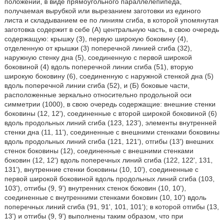
положении, в виде прямоугольного параллелепипеда,
получаемая вырубкой или вырезанием заготовки из единого
листа и складыванием ее по линиям сгиба, в которой упомянутая
заготовка содержит в себе (А) центральную часть, в свою очередь
содержащую: крышку (3), первую широкую боковину (4),
отделенную от крышки (3) поперечной линией сгиба (32),
наружную стенку дна (5), соединенную с первой широкой
боковиной (4) вдоль поперечной линии сгиба (51), вторую
широкую боковину (6), соединенную с наружной стенкой дна (5)
вдоль поперечной линии сгиба (52), и (Б) боковые части,
расположенные зеркально относительно продольной оси
симметрии (1000), в свою очередь содержащие: внешние стенки
боковины (12, 12'), соединенные с второй широкой боковиной (6)
вдоль продольных линий сгиба (123, 123'), элементы внутренней
стенки дна (11, 11'), соединенные с внешними стенками боковины
вдоль продольных линий сгиба (121, 121'), отгибы (13') внешних
стенок боковины (12), соединенные с внешними стенками
боковин (12, 12') вдоль поперечных линий сгиба (122, 122', 131,
131'), внутренние стенки боковины (10, 10'), соединенные с
первой широкой боковиной вдоль продольных линий сгиба (103,
103'), отгибы (9, 9') внутренних стенок боковин (10, 10'),
соединенные с внутренними стенками боковин (10, 10') вдоль
поперечных линий сгиба (91, 91', 101, 101'); в которой отгибы (13,
13') и отгибы (9, 9') выполнены таким образом, что при