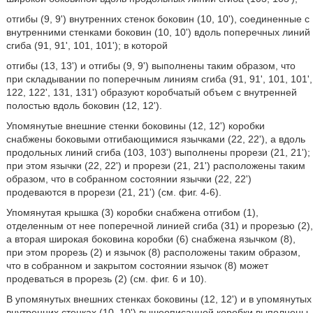
отгибы (9, 9') внутренних стенок боковин (10, 10'), соединенные с
внутренними стенками боковин (10, 10') вдоль поперечных линий
сгиба (91, 91', 101, 101'); в которой
отгибы (13, 13') и отгибы (9, 9') выполнены таким образом, что
при складывании по поперечным линиям сгиба (91, 91', 101, 101',
122, 122', 131, 131') образуют коробчатый объем с внутренней
полостью вдоль боковин (12, 12').
Упомянутые внешние стенки боковины (12, 12') коробки
снабжены боковыми отгибающимися язычками (22, 22'), а вдоль
продольных линий сгиба (103, 103') выполнены прорези (21, 21');
при этом язычки (22, 22') и прорези (21, 21') расположены таким
образом, что в собранном состоянии язычки (22, 22')
продеваются в прорези (21, 21') (см. фиг. 4-6).
Упомянутая крышка (3) коробки снабжена отгибом (1),
отделенным от нее поперечной линией сгиба (31) и прорезью (2),
а вторая широкая боковина коробки (6) снабжена язычком (8),
при этом прорезь (2) и язычок (8) расположены таким образом,
что в собранном и закрытом состоянии язычок (8) может
продеваться в прорезь (2) (см. фиг. 6 и 10).
В упомянутых внешних стенках боковины (12, 12') и в упомянутых
внутренних стенках (10, 10') вышеописанной коробки выполнены