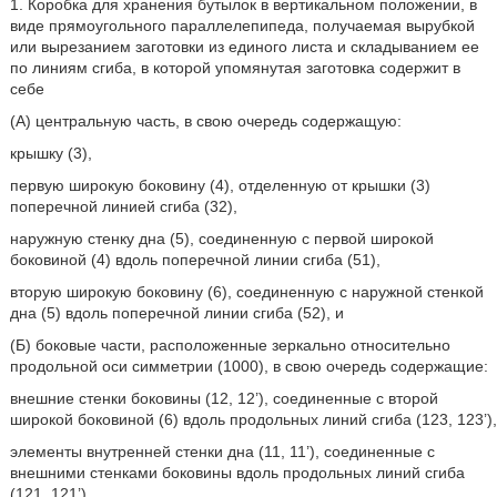
1. Коробка для хранения бутылок в вертикальном положении, в
виде прямоугольного параллелепипеда, получаемая вырубкой
или вырезанием заготовки из единого листа и складыванием ее
по линиям сгиба, в которой упомянутая заготовка содержит в
себе
(А) центральную часть, в свою очередь содержащую:
крышку (3),
первую широкую боковину (4), отделенную от крышки (3)
поперечной линией сгиба (32),
наружную стенку дна (5), соединенную с первой широкой
боковиной (4) вдоль поперечной линии сгиба (51),
вторую широкую боковину (6), соединенную с наружной стенкой
дна (5) вдоль поперечной линии сгиба (52), и
(Б) боковые части, расположенные зеркально относительно
продольной оси симметрии (1000), в свою очередь содержащие:
внешние стенки боковины (12, 12’), соединенные с второй
широкой боковиной (6) вдоль продольных линий сгиба (123, 123’),
элементы внутренней стенки дна (11, 11’), соединенные с
внешними стенками боковины вдоль продольных линий сгиба
(121, 121’),