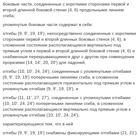
боковые части, соединенные с короткими сторонами первой и
второй длинной боковой стенки (4, 6) продольными линиям
сгиба;
упомянутые боковые части содержат в себе:
отгибы (9, 9', 19, 19'), непосредственно соединенные с короткими
сторонами первой и второй длинных боковых стенок (4, 6), в
сложенном состоянии располагающиеся вертикально под
прямым углом к первой и второй длинной боковой стенке (4, 6) и
снабженные перекрывающимися друг с другом при совмещении
прорезями (14, 14', 20, 20') для ладоней,
отгибы (10, 10', 24, 24'), соединенные с упомянутыми отгибами
(9, 9', 19, 19') поперечными линиями сгиба, в сложенном
состоянии располагающиеся горизонтально под прямым углом к
упомянутым отгибам (9, 9', 19, 19'), и
отгибы (11, 11', 27, 27'), соединенные с упомянутыми отгибами
(10, 10', 24, 24') поперечными линиями сгиба, в сложенном
состоянии располагающиеся вертикально под прямым углом к
упомянутым отгибам (10, 10', 24, 24');
характеризующаяся тем, что в ней
отгибы (9, 9', 19, 19') снабжены фиксирующими отгибами (21, 21')