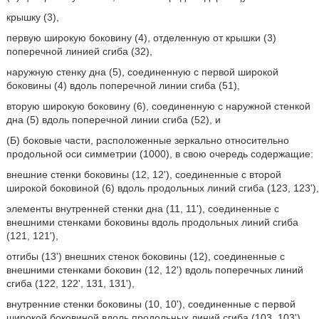
крышку (3),
первую широкую боковину (4), отделенную от крышки (3)
поперечной линией сгиба (32),
наружную стенку дна (5), соединенную с первой широкой
боковины (4) вдоль поперечной линии сгиба (51),
вторую широкую боковину (6), соединенную с наружной стенкой
дна (5) вдоль поперечной линии сгиба (52), и
(Б) боковые части, расположенные зеркально относительно
продольной оси симметрии (1000), в свою очередь содержащие:
внешние стенки боковины (12, 12'), соединенные с второй
широкой боковиной (6) вдоль продольных линий сгиба (123, 123'),
элементы внутренней стенки дна (11, 11'), соединенные с
внешними стенками боковины вдоль продольных линий сгиба
(121, 121'),
отгибы (13') внешних стенок боковины (12), соединенные с
внешними стенками боковин (12, 12') вдоль поперечных линий
сгиба (122, 122', 131, 131'),
внутренние стенки боковины (10, 10'), соединенные с первой
широкой боковиной вдоль продольных линий сгиба (103, 103'),