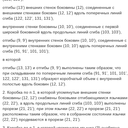
отгибы (13’) внешних стенок боковины (12), соединенные с
внешними стенками боковин (12, 12’) вдоль поперечных линий
сгиба (122, 122’, 131, 131’),
внутренние стенки боковины (10, 10’), соединенные с первой
широкой боковиной вдоль продольных линий сгиба (103, 103’),
отгибы (9, 9’) внутренних стенок боковин (10, 10’), соединенные с
внутренними стенками боковин (10, 10’) вдоль поперечных линий
сгиба (91, 91’, 101, 101’);
в которой
отгибы (13, 13’) и отгибы (9, 9’) выполнены таким образом, что
при складывании по поперечным линиям сгиба (91, 91’, 101, 101’,
122, 122’, 131, 131’) образуют коробчатый объем с внутренней
полостью вдоль боковин (12, 12’).
2. Коробка по п.1, в которой упомянутые внешние стенки
боковины (12, 12’) снабжены боковыми отгибающимися язычками
(22, 22’), а вдоль продольных линий сгиба (103, 103’) выполнены
прорези (21, 21’); при этом язычки (22, 22’) и прорези (21, 21’)
расположены таким образом, что в собранном состоянии язычки
(22, 22’) продеваются в прорези (21, 21’).
3. Коробка по п.1, в которой упомянутая крышка (3) снабжена