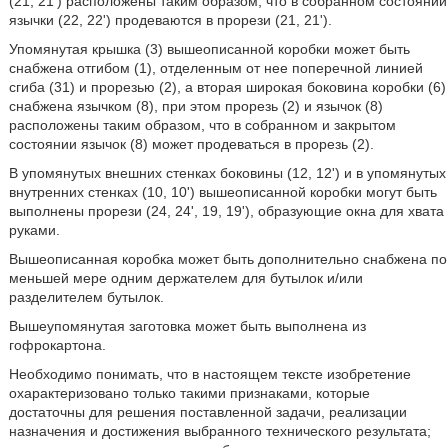
(21, 21') расположены таким образом, что в собранном состоянии
язычки (22, 22') продеваются в прорези (21, 21').
Упомянутая крышка (3) вышеописанной коробки может быть
снабжена отгибом (1), отделенным от нее поперечной линией
сгиба (31) и прорезью (2), а вторая широкая боковина коробки (6)
снабжена язычком (8), при этом прорезь (2) и язычок (8)
расположены таким образом, что в собранном и закрытом
состоянии язычок (8) может продеваться в прорезь (2).
В упомянутых внешних стенках боковины (12, 12') и в упомянутых
внутренних стенках (10, 10') вышеописанной коробки могут быть
выполнены прорези (24, 24', 19, 19'), образующие окна для хвата
руками.
Вышеописанная коробка может быть дополнительно снабжена по
меньшей мере одним держателем для бутылок и/или
разделителем бутылок.
Вышеупомянутая заготовка может быть выполнена из
гофрокартона.
Необходимо понимать, что в настоящем тексте изобретение
охарактеризовано только такими признаками, которые
достаточны для решения поставленной задачи, реализации
назначения и достижения выбранного технического результата;