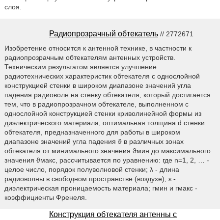
слоя.
Радиопрозрачный обтекатель
// 2772671
Изобретение относится к антенной технике, в частности к
радиопрозрачным обтекателям антенных устройств.
Техническим результатом является улучшение
радиотехнических характеристик обтекателя с однослойной
конструкцией стенки в широком диапазоне значений угла
падения радиоволн на стенку обтекателя, который достигается
тем, что в радиопрозрачном обтекателе, выполненном с
однослойной конструкцией стенки криволинейной формы из
диэлектрического материала, оптимальная толщина d стенки
обтекателя, предназначенного для работы в широком
диапазоне значений угла падения ϑ в различных зонах
обтекателя от минимального значения ϑмин до максимального
значения ϑмакс, рассчитывается по уравнению: где n=1, 2, … -
целое число, порядок полуволновой стенки; λ - длина
радиоволны в свободном пространстве (воздухе); ε -
диэлектрическая проницаемость материала; rмин и rмакс -
коэффициенты Френеля.
Конструкция обтекателя антенны с