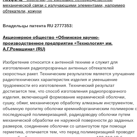
механической связи с излучающими элементами, например
обтекатели, кожухи
Владельцы патента RU 2777353:
Акционерное общество «Обнинское научно-
производственное предприятие «Технология» им.
А.Г.Ромашина» (RU)
Изобретение относится к антенной технике и служит для
изготовления радиопрозрачных антенных обтекателей
скоростных ракет. Техническим результатом является улучшение
радиотехнических характеристик изделия и уменьшение
трудоемкости его изготовления. Технический результат
достигается тем, что способ изготовления радиопрозрачного
изделия, включающий формование керамической оболочки,
сушку, обжиг, механическую обработку алмазным инструментом,
объемную пропитку оболочки кремнийорганическим полимером с
последующей полимеризацией, радиодоводку оболочки путем
механической обработки ее наружной поверхности до заданных
размеров, соединение оболочки со шпангоутом при помощи
герметика, отличается тем, что перед полимеризацией проводят