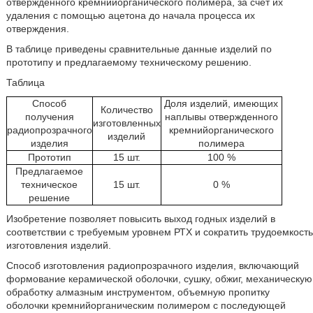
отвержденного кремнийорганического полимера, за счет их
удаления с помощью ацетона до начала процесса их
отверждения.
В таблице приведены сравнительные данные изделий по
прототипу и предлагаемому техническому решению.
Таблица
Способ
Доля изделий, имеющих
Количество
получения
наплывы отвержденного
изготовленных
радиопрозрачного
кремнийорганического
изделий
изделия
полимера
Прототип
15 шт.
100 %
Предлагаемое
техническое
15 шт.
0 %
решение
Изобретение позволяет повысить выход годных изделий в
соответствии с требуемым уровнем РТХ и сократить трудоемкость
изготовления изделий.
Способ изготовления радиопрозрачного изделия, включающий
формование керамической оболочки, сушку, обжиг, механическую
обработку алмазным инструментом, объемную пропитку
оболочки кремнийорганическим полимером с последующей