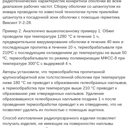
радиотехнических характеристик конкретной оболочки во всем
диапазоне рабочих частот. Сборку оболочки со шпангоутом из
инвара проводили по известной технологии путем приклейки
шпангоута к посадочной зоне оболочки с помощью герметика
Виксинт У-2-28.
Пример 2. Аналогично вышеописанному примеру 1. Обжиг
проводили при температуре 1280 °С в течение 1 ч,
предварительное вакуумирование оболочки в течение 40 мин и
последующая пропитка в течении 10 ч, термобрабатывали при
210ºС с последующим охлаждением до температуры не выше 50
ºС, термообрабатывали по режиму полимеризации МФСС-8 при
температуре 300°C с выдержкой 4 ч.
Авторы установили, что термообработка пропитанной
крупногабаритной или толстостенной оболочки при температуре
ниже 180 °С не приводит к образованию гелеобразных наплывов,
а термообработка при температуре выше 210 °С приводит к
образованию уже отвержденных наплывов. Удаление
образовавшихся гелеобразных наплывов позднее 1 ч после
проведения термообработки приводит к их отвердению, что не
позволяет удалить их полностью с помощью ацетона.
Способ изготовления радиопрозрачного изделия позволяет
получать изделия, не имеющие на поверхностях наплывы