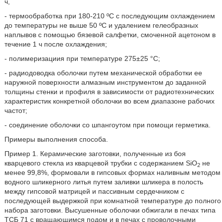
ч,
- термообработка при 180-210 ºС с последующим охлаждением
до температуры не выше 50 ºС и удалением гелеобразных
наплывов с помощью бязевой салфетки, смоченной ацетоном в
течение 1 ч после охлаждения;
- полимеризациия при температуре 275±25 °С;
- радиодоводка оболочки путем механической обработки ее
наружной поверхности алмазным инструментом до заданной
толщины стенки и профиля в зависимости от радиотехнических
характеристик конкретной оболочки во всем диапазоне рабочих
частот;
- соединение оболочки со шпангоутом при помощи герметика.
Примеры выполнения способа.
Пример 1. Керамические заготовки, полученные из боя
кварцевого стекла из кварцевой трубки с содержанием SiO
не
2
менее 99,8%, формовали в гипсовых формах наливным методом
водного шликерного литья путем заливки шликера в полость
между гипсовой матрицей и пассивным сердечником с
последующей выдержкой при комнатной температуре до полного
набора заготовки. Высушенные оболочки обжигали в печах типа
ТСБ 71 с вращающимся подом и в печах с проволочными