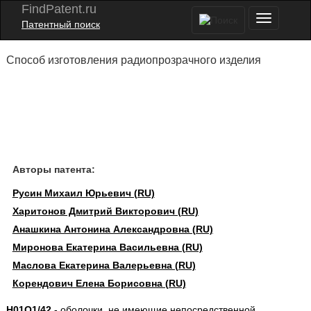
FindPatent.ru
Патентный поиск
Способ изготовления радиопрозрачного изделия
Авторы патента:
Русин Михаил Юрьевич (RU)
Харитонов Дмитрий Викторович (RU)
Анашкина Антонина Александровна (RU)
Миронова Екатерина Васильевна (RU)
Маслова Екатерина Валерьевна (RU)
Корендович Елена Борисовна (RU)
H01Q1/42
- оболочки, не имеющие непосредственной