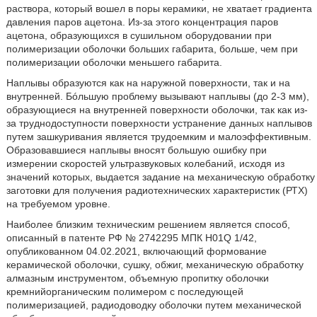
раствора, который вошел в поры керамики, не хватает градиента
давления паров ацетона. Из-за этого концентрация паров
ацетона, образующихся в сушильном оборудовании при
полимеризации оболочки больших габарита, больше, чем при
полимеризации оболочки меньшего габарита.
Наплывы образуются как на наружной поверхности, так и на
внутренней. Бóльшую проблему вызывают наплывы (до 2-3 мм),
образующиеся на внутренней поверхности оболочки, так как из-
за труднодоступности поверхности устранение данных наплывов
путем зашкуривания является трудоемким и малоэффективным.
Образовавшиеся наплывы вносят большую ошибку при
измерении скоростей ультразвуковых колебаний, исходя из
значений которых, выдается задание на механическую обработку
заготовки для получения радиотехнических характеристик (РТХ)
на требуемом уровне.
Наиболее близким техническим решением является способ,
описанный в патенте РФ № 2742295 МПК H01Q 1/42,
опубликованном 04.02.2021, включающий формование
керамической оболочки, сушку, обжиг, механическую обработку
алмазным инструментом, объемную пропитку оболочки
кремнийорганическим полимером с последующей
полимеризацией, радиодоводку оболочки путем механической