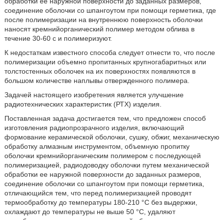
обработки ее наружной поверхности до заданных размеров,
соединение оболочки со шпангоутом при помощи герметика, где
после полимеризации на внутреннюю поверхность оболочки
наносят кремнийорганический полимер методом облива в
течение 30-60 с и полимеризуют.
К недостаткам известного способа следует отнести то, что после
полимеризации объемно пропитанных крупногабаритных или
толстостенных оболочек на их поверхностях появляются в
большом количестве наплывы отвержденного полимера.
Задачей настоящего изобретения является улучшение
радиотехнических характеристик (РТХ) изделия.
Поставленная задача достигается тем, что предложен способ
изготовления радиопрозрачного изделия, включающий
формование керамической оболочки, сушку, обжиг, механическую
обработку алмазным инструментом, объемную пропитку
оболочки кремнийорганическим полимером с последующей
полимеризацией, радиодоводку оболочки путем механической
обработки ее наружной поверхности до заданных размеров,
соединение оболочки со шпангоутом при помощи герметика,
отличающийся тем, что перед полимеризацией проводят
термообработку до температуры 180-210 °С без выдержки,
охлаждают до температуры не выше 50 °С, удаляют