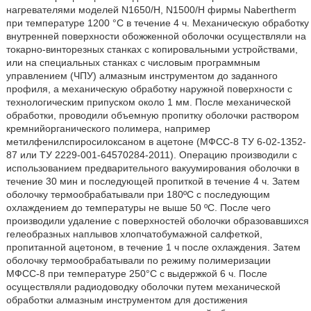
нагревателями моделей N1650/H, N1500/H фирмы Nabertherm
при температуре 1200 °С в течение 4 ч. Механическую обработку
внутренней поверхности обожженной оболочки осуществляли на
токарно-винторезных станках с копировальными устройствами,
или на специальных станках с числовым программным
управлением (ЧПУ) алмазным инструментом до заданного
профиля, а механическую обработку наружной поверхности с
технологическим припуском около 1 мм. После механической
обработки, проводили объемную пропитку оболочки раствором
кремнийорганического полимера, например
метилфенилспиросилоксаном в ацетоне (МФСС-8 ТУ 6-02-1352-
87 или ТУ 2229-001-64570284-2011). Операцию производили с
использованием предварительного вакуумирования оболочки в
течение 30 мин и последующей пропиткой в течение 4 ч. Затем
оболочку термообрабатывали при 180ºС с последующим
охлаждением до температуры не выше 50 ºС. После чего
производили удаление с поверхностей оболочки образовавшихся
гелеобразных наплывов хлопчатобумажной салфеткой,
пропитанной ацетоном, в течение 1 ч после охлаждения. Затем
оболочку термообрабатывали по режиму полимеризации
МФСС-8 при температуре 250°C с выдержкой 6 ч. После
осуществляли радиодоводку оболочки путем механической
обработки алмазным инструментом для достижения