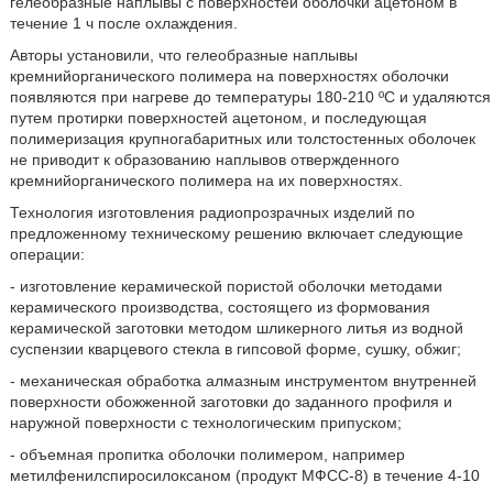
гелеобразные наплывы с поверхностей оболочки ацетоном в
течение 1 ч после охлаждения.
Авторы установили, что гелеобразные наплывы
кремнийорганического полимера на поверхностях оболочки
появляются при нагреве до температуры 180-210 ºС и удаляются
путем протирки поверхностей ацетоном, и последующая
полимеризация крупногабаритных или толстостенных оболочек
не приводит к образованию наплывов отвержденного
кремнийорганического полимера на их поверхностях.
Технология изготовления радиопрозрачных изделий по
предложенному техническому решению включает следующие
операции:
- изготовление керамической пористой оболочки методами
керамического производства, состоящего из формования
керамической заготовки методом шликерного литья из водной
суспензии кварцевого стекла в гипсовой форме, сушку, обжиг;
- механическая обработка алмазным инструментом внутренней
поверхности обожженной заготовки до заданного профиля и
наружной поверхности с технологическим припуском;
- объемная пропитка оболочки полимером, например
метилфенилспиросилоксаном (продукт МФСС-8) в течение 4-10