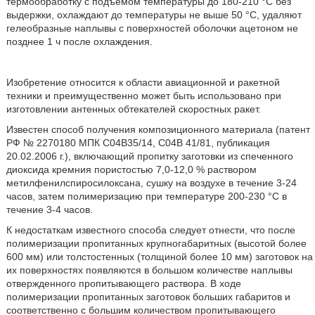
термообработку с подъемом температуры до 180-210 °С без
выдержки, охлаждают до температуры не выше 50 °С, удаляют
гелеобразные наплывы с поверхностей оболочки ацетоном не
позднее 1 ч после охлаждения.
Изобретение относится к области авиационной и ракетной
техники и преимущественно может быть использовано при
изготовлении антенных обтекателей скоростных ракет.
Известен способ получения композиционного материала (патент
РФ № 2270180 МПК C04B35/14, C04B 41/81, публикация
20.02.2006 г.), включающий пропитку заготовки из спеченного
диоксида кремния пористостью 7,0-12,0 % раствором
метилфенилспиросилоксана, сушку на воздухе в течение 3-24
часов, затем полимеризацию при температуре 200-230 °С в
течение 3-4 часов.
К недостаткам известного способа следует отнести, что после
полимеризации пропитанных крупногабаритных (высотой более
600 мм) или толстостенных (толщиной более 10 мм) заготовок на
их поверхностях появляются в большом количестве наплывы
отвержденного пропитывающего раствора. В ходе
полимеризации пропитанных заготовок больших габаритов и
соответственно с большим количеством пропитывающего