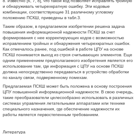
8. Известно [6, 7, 8], что такой код позволяет исправлять тройную
и обнаруживать четырехкратную ошибку. Эти кодовые
комбинации, соответствующие 31 различному угловому
положению ПСКШ, приведены в табл.3.
Таким образом, в предлагаемом изобретении решена задача
повышения информационной надежности ПСКШ за счет
формирования с нее корректирующих кодов с возможностью
исправлением тройных и обнаружения четырехкратных ошибок.
Как отмечалось ранее, под ошибкой в работе ЦПУ на основе
ПСКШ понимается выход из строя считывающих элементов. Еще
одним применением предполагаемого изобретения является его
использование там, где информация с ЦПУ на основе ПСКШ
должна непосредственно передаваться в устройство обработки
по каналу связи, подверженному помехам.
Предлагаемая ПСКШ может быть положена в основу построения
ЦПУ повышенной информационной надежности. В свою очередь,
такие преобразователи целесообразно использовать в различных
системах управления летательными аппаратами или технике
специального назначения, где обеспечение надежности их
работы является первостепенным требованием.
Литература