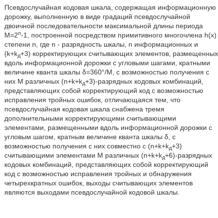
Псевдослучайная кодовая шкала, содержащая информационную
дорожку, выполненную в виде градаций псевдослучайной
двоичной последовательности максимальной длины периода
n
М=2
-1, построенной посредством примитивного многочлена h(x)
степени n, где n - разрядность шкалы, n информационных и
(k+k
+3) корректирующих считывающих элементов, размещенных
д
вдоль информационной дорожки с угловыми шагами, кратными
величине кванта шкалы δ=360°/М, с возможностью получения с
них М различных (n+k+k
+3)-разрядных кодовых комбинаций,
д
представляющих собой корректирующий код с возможностью
исправления тройных ошибок, отличающаяся тем, что
псевдослучайная кодовая шкала снабжена тремя
дополнительными корректирующими считывающими
элементами, размещенными вдоль информационной дорожки с
угловым шагом, кратным величине кванта шкалы δ, с
возможностью получения с них совместно с (n+k+k
+3)
д
считывающими элементами М различных (n+k+k
+6)-разрядных
д
кодовых комбинаций, представляющих собой корректирующий
код с возможностью исправления тройных и обнаружения
четырехкратных ошибок, выходы считывающих элементов
являются выходами псевдослучайной кодовой шкалы.