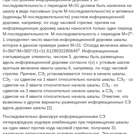
последовательность с периодом М=31 должна быть нанесена на
шкалу в виде пассивных (нули М-последовательности) и активных
(единицы М-последовательности) участков информационной
дорожки, например, по ходу часовой стрелки, причем на
информационную дорожку шкалы наносится только один период
n
М-последовательности. М-последовательность с периодом М=2
-
1 определяет число квантов информационной дорожки шкалы,
которое в данном примере равно М=31. Отсюда величина кванта
0
δ=360°/M=360°/31=11,6129032280645
. Информационные
считывающие элементы, числом 5, должны быть размещены
вдоль информационной дорожки согласно r(х) с угловым шагом
кратным величине кванта шкалы 6, например, по ходу часовой
стрелки. Причем, СЭ
устанавливается точно в начало шкалы,
1
СЭ
- со сдвигом на 1 квант относительно начала шкалы, СЭ
- со
2
3
сдвигом на 2 кванта относительно начала шкалы, СЭ
- со
4
сдвигом на 3 кванта относительно начала шкалы, а СЭ
- со
5
сдвигом на 4 кванта относительно начала шкалы. Отметим, что
возможны и другие варианты размещения информационных СЭ
вдоль дорожки шкалы [2].
Последовательно фиксируя информационными СЭ
пятиразрядную кодовую комбинацию при перемещении шкалы
на один квант против хода часовой стрелки, получаем 31
различную пятиразрядную кодовую комбинацию. Эти кодовые