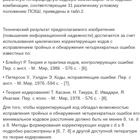
комбинации, соответствующие 31 различному угловому
положению ПСКШ, приведены в табл.2.
Технический результат предполагаемого изобретения
(повышение информационной надежности) достигается за счет
использования циклических корректирующих кодов с
исправлением тройных и обнаружения четырехкратных ошибок
известных по:
• Блейхут Р. Теория и практика кодов, контролирующих ошибки:
Пер. с англ. - М.: Мир, 1986. - 576 с. - [6];
• Питерсон У., Уэлдон Э. Коды, исправляющие ошибки: Пер. с
англ. - М.:Мир, 1976.-594 с. - [7];
• Теория кодирования/ Т. Касани, Н. Такура, Е. Ивадари, Я.
Инагаки: Пер. с япон. - М.: Мир, 1978. - 576 с. - [8].
Для того, чтобы корректирующий код обладал возможностью
исправления тройных и обнаружения четырехкратных ошибок его
минимальное кодовое расстояние должно быть не менее 8, т.е. d
≥ 8. Методы формирования корректирующих кодов с d ≥ 8
подробно рассмотрены в [6, 7, 8] и другой доступной литературе
по теории кодирования.