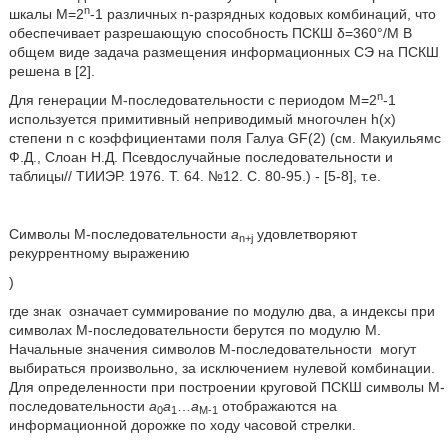
n
шкалы М=2
-1 различных n-разрядных кодовых комбинаций, что
обеспечивает разрешающую способность ПСКШ δ=360°/М В
общем виде задача размещения информационных СЭ на ПСКШ
решена в [2].
n
Для генерации М-последовательности с периодом М=2
-1
используется примитивный неприводимый многочлен h(x)
степени n с коэффициентами поля Галуа GF(2) (см. Макуильямс
Ф.Д., Слоан Н.Д. Псевдослучайные последовательности и
таблицы// ТИИЭР. 1976. Т. 64. №12. С. 80-95.) - [5-8], т.е.
Символы М-последовательности
a
удовлетворяют
n+j
рекуррентному выражению
)
где знак
означает суммирование по модулю два, а индексы при
символах М-последовательности берутся по модулю М.
Начальные значения символов М-последовательности
могут
выбираться произвольно, за исключением нулевой комбинации.
Для определенности при построении круговой ПСКШ символы М-
последовательности
a
a
…
a
отображаются на
0
1
M-1
информационной дорожке по ходу часовой стрелки.