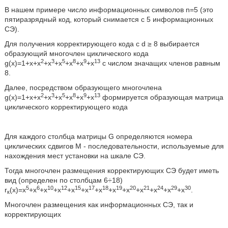
В нашем примере число информационных символов n=5 (это
пятиразрядный код, который снимается с 5 информационных
СЭ).
Для получения корректирующего кода с d ≥ 8 выбирается
образующий многочлен циклического кода
2
3
5
8
9
13
g(x)=1+x+x
+x
+x
+x
+x
+x
с числом значащих членов равным
8.
Далее, посредством образующего многочлена
2
3
5
8
9
13
g(x)=1+x+x
+x
+x
+x
+x
+x
формируется образующая матрица
циклического корректирующего кода
Для каждого столбца матрицы G определяются номера
циклических сдвигов М - последовательности, используемые для
нахождения мест установки на шкале СЭ.
Тогда многочлен размещения корректирующих СЭ будет иметь
вид (определен по столбцам 6÷18)
5
6
10
12
15
17
18
19
20
21
24
29
30
r
(х)=х
+х
+х
+х
+х
+х
+х
+х
+х
+х
+х
+х
+х
.
к
Многочлен размещения как информационных СЭ, так и
корректирующих