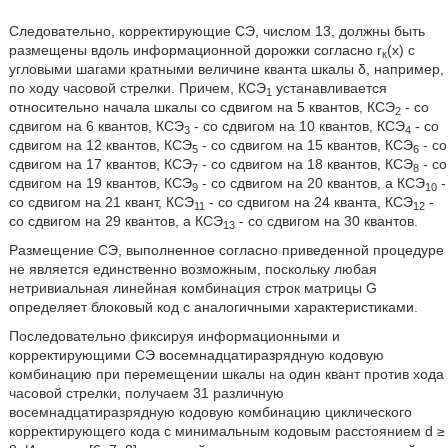
Следовательно, корректирующие СЭ, числом 13, должны быть
размещены вдоль информационной дорожки согласно r
(х) с
к
угловыми шагами кратными величине кванта шкалы δ, например,
по ходу часовой стрелки. Причем, КСЭ
устанавливается
1
относительно начала шкалы со сдвигом на 5 квантов, КСЭ
- со
2
сдвигом на 6 квантов, КСЭ
- со сдвигом на 10 квантов, КСЭ
- со
3
4
сдвигом на 12 квантов, КСЭ
- со сдвигом на 15 квантов, КСЭ
- со
5
6
сдвигом на 17 квантов, КСЭ
- со сдвигом на 18 квантов, КСЭ
- со
7
8
сдвигом на 19 квантов, КСЭ
- со сдвигом на 20 квантов, а КСЭ
-
9
10
со сдвигом на 21 квант, КСЭ
- со сдвигом на 24 кванта, КСЭ
-
11
12
со сдвигом на 29 квантов, а КСЭ
- со сдвигом на 30 квантов.
13
Размещение СЭ, выполненное согласно приведенной процедуре
не является единственно возможным, поскольку любая
нетривиальная линейная комбинация строк матрицы G
определяет блоковый код с аналогичными характеристиками.
Последовательно фиксируя информационными и
корректирующими СЭ восемнадцатиразрядную кодовую
комбинацию при перемещении шкалы на один квант против хода
часовой стрелки, получаем 31 различную
восемнадцатиразрядную кодовую комбинацию циклического
корректирующего кода с минимальным кодовым расстоянием d ≥