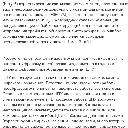
(k+k
+6) корректирующих считывающих элементов, размещенных
д
вдоль информационной дорожки с угловыми шагами, кратными
величине кванта шкалы δ=360°/М, с возможностью получения с
них М различных (n+k+k
+6)-разрядных кодовых комбинаций,
д
представляющих собой корректирующий код с возможностью
исправления тройных и обнаружения четырехкратных ошибок,
выходы считывающих элементов являются выходами
псевдослучайной кодовой шкалы. 1 ил., 3 табл.
Изобретение относится к измерительной технике, в частности к
аналого-цифровому преобразованию, а именно к кодовым
шкалам цифровых преобразователей угла (ЦПУ).
ЦПУ используются в различных технических системах самого
широкого назначения. Естественно, что надежность работы
преобразователя влияет на надежность работы всей системы.
Основными компонентами ЦПУ являются кодовая шкала и
считывающие элементы. В процессе работы ЦПУ возможны
выходы из строя считывающих элементов. В этом случае
информация со шкалы будет считываться с ошибками. Для
компенсации таких ошибок ЦПУ снабжаются дополнительными
(корректирующими) считывающими элементами, число которых
определяется разрядностью шкалы и кратностью исправляемых