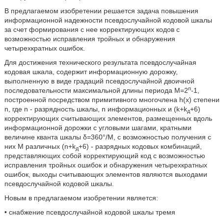
В предлагаемом изобретении решается задача повышения
информационной надежности псевдослучайной кодовой шкалы
за счет формирования с нее корректирующих кодов с
возможностью исправления тройных и обнаружения
четырехкратных ошибок.
Для достижения технического результата псевдослучайная
кодовая шкала, содержит информационную дорожку,
выполненную в виде градаций псевдослучайной двоичной
n
последовательности максимальной длины периода М=2
-1,
построенной посредством примитивного многочлена h(x) степени
n, где n - разрядность шкалы, n информационных и (k+k
+6)
д
корректирующих считывающих элементов, размещенных вдоль
информационной дорожки с угловыми шагами, кратными
величине кванта шкалы δ=360°/М, с возможностью получения с
них М различных (n+k
+6) - разрядных кодовых комбинаций,
д
представляющих собой корректирующий код с возможностью
исправления тройных ошибок и обнаружения четырехкратных
ошибок, выходы считывающих элементов являются выходами
псевдослучайной кодовой шкалы.
Новым в предлагаемом изобретении является:
• снабжение псевдослучайной кодовой шкалы тремя