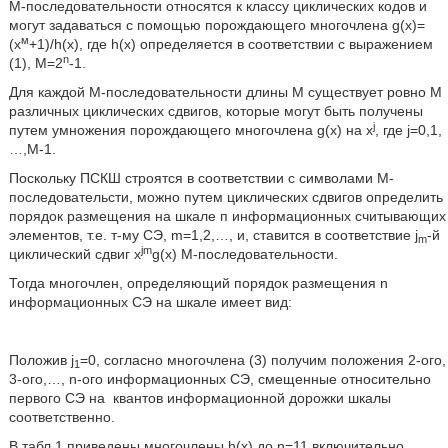
М-последовательности относятся к классу циклических кодов и
могут задаваться с помощью порождающего многочлена g(x)=
м
(x
+1)/h(x), где h(x) определяется в соответствии с выражением
n
(1), М=2
-1.
Для каждой М-последовательности длины М существует ровно М
различных циклических сдвигов, которые могут быть получены
j
путем умножения порождающего многочлена g(x) на x
, где j=0,1,
…,М-1.
Поскольку ПСКШ строятся в соответствии с символами М-
последовательсти, можно путем циклических сдвигов определить
порядок размещения на шкале п информационных считывающих
элементов, т.е. т-му СЭ, m=1,2,…, и, ставится в соответствие j
-й
m
jm
циклический сдвиг x
g(x) М-последовательности.
Тогда многочлен, определяющий порядок размещения n
информационных СЭ на шкале имеет вид:
Положив j
=0, согласно многочлена (3) получим положения 2-ого,
1
3-ого,…, n-ого информационных СЭ, смещенные относительно
первого СЭ на
квантов информационной дорожки шкалы
соответственно.
В табл.1 приведены многочлены h(x) до n=11 включительно,