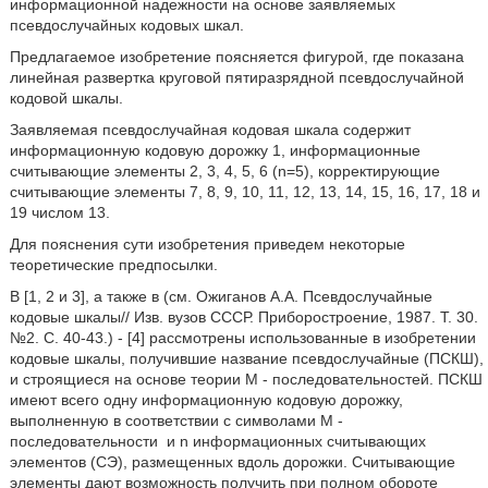
информационной надежности на основе заявляемых
псевдослучайных кодовых шкал.
Предлагаемое изобретение поясняется фигурой, где показана
линейная развертка круговой пятиразрядной псевдослучайной
кодовой шкалы.
Заявляемая псевдослучайная кодовая шкала содержит
информационную кодовую дорожку 1, информационные
считывающие элементы 2, 3, 4, 5, 6 (n=5), корректирующие
считывающие элементы 7, 8, 9, 10, 11, 12, 13, 14, 15, 16, 17, 18 и
19 числом 13.
Для пояснения сути изобретения приведем некоторые
теоретические предпосылки.
В [1, 2 и 3], а также в (см. Ожиганов А.А. Псевдослучайные
кодовые шкалы// Изв. вузов СССР. Приборостроение, 1987. Т. 30.
№2. С. 40-43.) - [4] рассмотрены использованные в изобретении
кодовые шкалы, получившие название псевдослучайные (ПСКШ),
и строящиеся на основе теории М - последовательностей. ПСКШ
имеют всего одну информационную кодовую дорожку,
выполненную в соответствии с символами М -
последовательности
и n информационных считывающих
элементов (СЭ), размещенных вдоль дорожки. Считывающие
элементы дают возможность получить при полном обороте