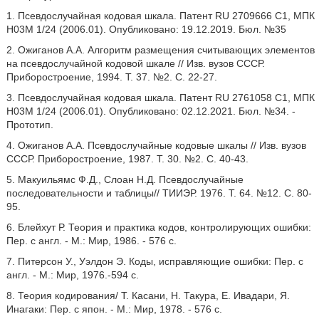
1. Псевдослучайная кодовая шкала. Патент RU 2709666 С1, МПК
Н03М 1/24 (2006.01). Опубликовано: 19.12.2019. Бюл. №35
2. Ожиганов А.А. Алгоритм размещения считывающих элементов
на псевдослучайной кодовой шкале // Изв. вузов СССР.
Приборостроение, 1994. Т. 37. №2. С. 22-27.
3. Псевдослучайная кодовая шкала. Патент RU 2761058 С1, МПК
Н03М 1/24 (2006.01). Опубликовано: 02.12.2021. Бюл. №34. -
Прототип.
4. Ожиганов А.А. Псевдослучайные кодовые шкалы // Изв. вузов
СССР. Приборостроение, 1987. Т. 30. №2. С. 40-43.
5. Макуильямс Ф.Д., Слоан Н.Д. Псевдослучайные
последовательности и таблицы// ТИИЭР. 1976. Т. 64. №12. С. 80-
95.
6. Блейхут Р. Теория и практика кодов, контролирующих ошибки:
Пер. с англ. - М.: Мир, 1986. - 576 с.
7. Питерсон У., Уэлдон Э. Коды, исправляющие ошибки: Пер. с
англ. - М.: Мир, 1976.-594 с.
8. Теория кодирования/ Т. Касани, Н. Такура, Е. Ивадари, Я.
Инагаки: Пер. с япон. - М.: Мир, 1978. - 576 с.