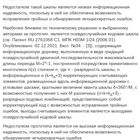
Недостатком такой шкалы является низкая информационная
надежность, поскольку в ней не обеспечена возможность
исправления тройных и обнаружения четырехкратных ошибок.
Наиболее близким по техническому решению и выбранному
авторами за прототип, является псевдослучайная кодовая шкала
(см. Патент RU 2761058 С1, МПК Н03М 1/24 (2006.01).
Опубликовано: 02.12.2021. Бюл. №34. - [3]), содержащая
информационную дорожку, выполненную в виде градаций
псевдослучайной двоичной последовательности максимальной
n
длины периода М=2
-1, построенной посредством примитивного
многочлена h(х) степени n, где n - разрядность шкалы, n
информационных и (k+k
+3) корректирующих считывающих
д
элементов, размещенных вдоль информационной дорожки с
угловыми шагами, кратными величине кванта шкалы δ=360°/М, с
возможностью получения с них М различных (n+k+k
+3) -
д
разрядных кодовых комбинаций, представляющих собой
корректирующий код с возможностью исправления тройных
ошибок, выходы считывающих элементов являются выходами
псевдослучайной кодовой шкалы.
Недостатком прототипа является не высокая информационная
надежность, поскольку в ней не обеспечена возможность
обнаружения четырехкратных ошибок.