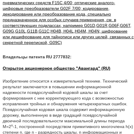
пневматических средств F15C 4/00; оптические аналого-
цифровые преобразователи G02F 7/00; кодирование,
декодирование или преобразование кода, специально
предназначенное для особых случаев применения, см. в
соответствующих подклассах, например G01D,G01R,G06F,G06T,
G09G,G10L,G11B,G11C;H04B, H04L,H04M, H04N; шифрование
или дешифрование для тайнописи или других целей, связанных с
секретной перепиской, G09C)
Владельцы патента RU 2777832:
Открытое акционерное общество "Авангард" (RU)
Изобретение относится к измерительной технике. Технический
результат заключается в повышении информационной
надежности псевдослучайной кодовой шкалы за счет
формирования с нее корректирующего кода с возможностью
исправления тройных и обнаружения четырехкратных ошибок.
Псевдослучайная кодовая шкала содержит информационную
дорожку, выполненную в виде градаций псевдослучайной
двоичной последовательности максимальной длины периода
n
М=2
-1, построенной посредством примитивного многочлена h(x)
степени n, где n - разрядность шкалы, n информационных и