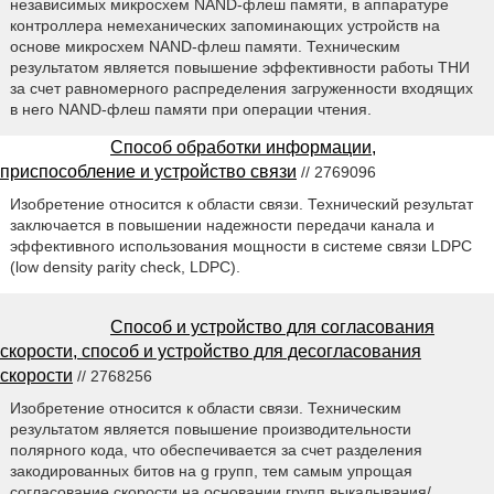
независимых микросхем NAND-флеш памяти, в аппаратуре
контроллера немеханических запоминающих устройств на
основе микросхем NAND-флеш памяти. Техническим
результатом является повышение эффективности работы ТНИ
за счет равномерного распределения загруженности входящих
в него NAND-флеш памяти при операции чтения.
Способ обработки информации,
приспособление и устройство связи
// 2769096
Изобретение относится к области связи. Технический результат
заключается в повышении надежности передачи канала и
эффективного использования мощности в системе связи LDPC
(low density parity check, LDPC).
Способ и устройство для согласования
скорости, способ и устройство для десогласования
скорости
// 2768256
Изобретение относится к области связи. Техническим
результатом является повышение производительности
полярного кода, что обеспечивается за счет разделения
закодированных битов на g групп, тем самым упрощая
согласование скорости на основании групп выкалывания/