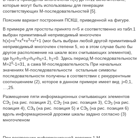
которые могут быть использованы для генерации
соответствующих М-последовательностей [5].
Поясним вариант построения ПСКШ, приведенной на фигуре.
В примере для простоты принято n=5 и соответственно из табл.1
выбран примитивный неприводимый многочлен
5
4
3
2
h(х)=х
+х
+х
+х
+1 (мог быть выбран любой другой примитивный
неприводимый многочлен степени 5, но в этом случае было бы
другое расположение на шкале всех считывающих элементов),
где h
=h
=h
=h
=h
=1, h
=0. Здесь период М-последовательности
0
2
3
4
5
1
5
М=2
-1=31, а сама М-последовательность
При начальных
значениях М-последовательности
остальные символы
последовательности получены в соответствии с рекуррентным
соотношением (2), которое в данном примере имеет вид
j=0,1,
…,25.
Размещение пяти информационных считывающих элементов
CЭ
(на рис. позиция 2), СЭ
(на рис. позиция 3), СЭ
(на рис.
1
2
3
позиция 4), СЭ
(на рис. позиция 5) и СЭ
(на рис. позиция 6)
4
5
вдоль информационной дорожки шкалы задано согласно (3)
многочленом
При построении информационной дорожки 1 М-