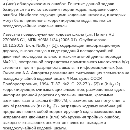
и (или) обнаруживаемых ошибок. Решение данной задачи
базируется на использовании теории кодов, исправляющих
ошибки. Наиболее подходящими кодовыми шкалами, в которых
могут быть применены корректирующие коды, являются
псевдослучайные кодовые шкалы.
Известна псевдослучайная кодовая шкала (см. Патент RU
2709666 С1, МПК Н03М 1/24 (2006.01). Опубликовано:
19.12.2019. Бюл. №35.) - [1]), содержащая информационную
дорожку, выполненную в виде градаций псевдослучайной
двоичной последовательности максимальной длины периода
n
М=2
-1, построенной посредством примитивного многочлена h(x)
степени n, где n - разрядность шкалы, n информационных (см.
Ожиганов А.А. Алгоритм размещения считывающих элементов на
псевдослучайной кодовой шкале // Изв. вузов СССР.
Приборостроение, 1994. Т. 37. №2. С. 22-27.) - [2]) и (k+k
+2)
д
корректирующих считывающих элементов, размещенных вдоль
информационной дорожки с угловыми шагами, кратными
величине кванта шкалы δ=360°/М, с возможностью получения с
них М различных (n+k+k
+2) - разрядных кодовых комбинаций,
д
представляющих собой корректирующий код с возможностью
исправления двойных и (или) обнаружения тройных ошибок,
выходы считывающих элементов являются выходами
псевдослучайной кодовой шкалы.