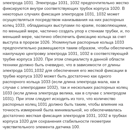
электрода 1031. Электроды 1031, 1032 предпочтительно жестко
фиксируются внутри соответствующих трубок корпуса 1020. В
некоторых случаях фиксация электродов 1031, 1032 может
осуществляться посредством нанизывания на них распорных
колец 1033, обладающих выступами по краям, позволяющими,
по меньшей мере, частично создать упор к стенкам трубки, и, по
меньшей мере, частично обеспечить фиксацию кольца за счет
выступа в прорези 1026. Упомянутые распорные кольца 1033
предпочтительно размещаются таким образом, чтобы обеспечить
наилучшую центровку электрода 1031, 1032 в соответствующей
трубке корпуса 1020. При этом специалисту в данной области
техники должно быть очевидно, что в зависимости от длины
электрода 1031,1032 для обеспечения его жесткой фиксации в
трубке корпуса 1020 может быть достаточно как одного
распорного кольца 1033 (если длина электрода мала, как в
случае с электродами 1032), так и нескольких распорных колец
1033 (если длина электрода велика, как в случае с электродом
1031). При этом следует исходить из того, что количество
распорных колец 1031 должно быть таким, чтобы влияние на
точность измерений была минимальной, но обеспечивалась
достаточно жесткая фиксация электродов 1031, 1032 в трубках
корпуса 1020 для сохранения стабильности геометрии
чувствительного элемента датчика 100.