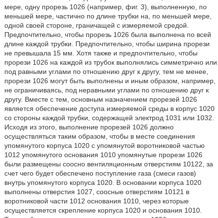
мере, одну прорезь 1026 (например, фиг. 3), выполненную, по
меньшей мере, частично по длине трубки на, по меньшей мере,
одной своей стороне, граничащей с измеряемой средой.
Предпочтительно, чтобы прорезь 1026 была выполнена по всей
длине каждой трубки. Предпочтительно, чтобы ширина прорези
не превышала 15 мм. Хотя также и предпочтительно, чтобы
прорези 1026 на каждой из трубок выполнялись симметрично или
под равными углами по отношению друг к другу, тем не менее,
прорези 1026 могут быть выполнены и иным образом, например,
не ограничиваясь, под неравными углами по отношению друг к
другу. Вместе с тем, основным назначением прорезей 1026
является обеспечение доступа измеряемой среды в корпус 1020
со стороны каждой трубки, содержащей электрод 1031 или 1032.
Исходя из этого, выполнение прорезей 1026 должно
осуществляться таким образом, чтобы в месте соединения
упомянутого корпуса 1020 с упомянутой воротниковой частью
1012 упомянутого основания 1010 упомянутые прорези 1026
были размещены соосно вентиляционным отверстиям 10122, за
счет чего будет обеспечено поступление газа (смеси газов)
внутрь упомянутого корпуса 1020. В основании корпуса 1020
выполнены отверстия 1027, соосные отверстиям 10121 в
воротниковой части 1012 основания 1010, через которые
осуществляется скрепление корпуса 1020 и основания 1010.