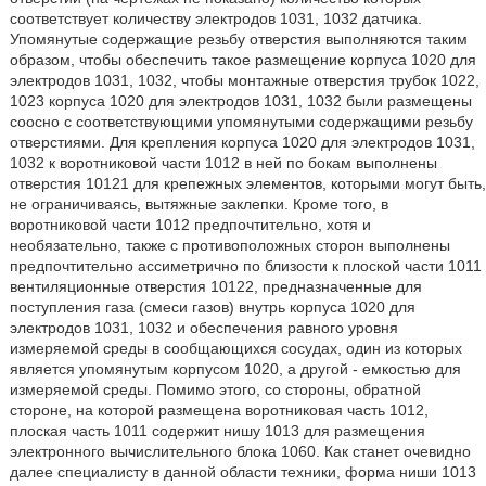
соответствует количеству электродов 1031, 1032 датчика.
Упомянутые содержащие резьбу отверстия выполняются таким
образом, чтобы обеспечить такое размещение корпуса 1020 для
электродов 1031, 1032, чтобы монтажные отверстия трубок 1022,
1023 корпуса 1020 для электродов 1031, 1032 были размещены
соосно с соответствующими упомянутыми содержащими резьбу
отверстиями. Для крепления корпуса 1020 для электродов 1031,
1032 к воротниковой части 1012 в ней по бокам выполнены
отверстия 10121 для крепежных элементов, которыми могут быть,
не ограничиваясь, вытяжные заклепки. Кроме того, в
воротниковой части 1012 предпочтительно, хотя и
необязательно, также с противоположных сторон выполнены
предпочтительно ассиметрично по близости к плоской части 1011
вентиляционные отверстия 10122, предназначенные для
поступления газа (смеси газов) внутрь корпуса 1020 для
электродов 1031, 1032 и обеспечения равного уровня
измеряемой среды в сообщающихся сосудах, один из которых
является упомянутым корпусом 1020, а другой - емкостью для
измеряемой среды. Помимо этого, со стороны, обратной
стороне, на которой размещена воротниковая часть 1012,
плоская часть 1011 содержит нишу 1013 для размещения
электронного вычислительного блока 1060. Как станет очевидно
далее специалисту в данной области техники, форма ниши 1013