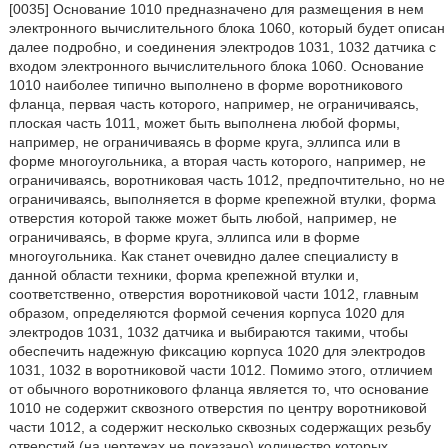
[0035] Основание 1010 предназначено для размещения в нем
электронного вычислительного блока 1060, который будет описан
далее подробно, и соединения электродов 1031, 1032 датчика с
входом электронного вычислительного блока 1060. Основание
1010 наиболее типично выполнено в форме воротникового
фланца, первая часть которого, например, не ограничиваясь,
плоская часть 1011, может быть выполнена любой формы,
например, не ограничиваясь в форме круга, эллипса или в
форме многоугольника, а вторая часть которого, например, не
ограничиваясь, воротниковая часть 1012, предпочтительно, но не
ограничиваясь, выполняется в форме крепежной втулки, форма
отверстия которой также может быть любой, например, не
ограничиваясь, в форме круга, эллипса или в форме
многоугольника. Как станет очевидно далее специалисту в
данной области техники, форма крепежной втулки и,
соответственно, отверстия воротниковой части 1012, главным
образом, определяются формой сечения корпуса 1020 для
электродов 1031, 1032 датчика и выбираются такими, чтобы
обеспечить надежную фиксацию корпуса 1020 для электродов
1031, 1032 в воротниковой части 1012. Помимо этого, отличием
от обычного воротникового фланца является то, что основание
1010 не содержит сквозного отверстия по центру воротниковой
части 1012, а содержит несколько сквозных содержащих резьбу
отверстий (на чертежах не показано) количество которых