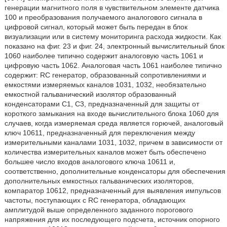
генерации магнитного поля в чувствительном элементе датчика
100 и преобразования получаемого аналогового сигнала в
цифровой сигнал, который может быть передан в блок
визуализации или в систему мониторинга расхода жидкости. Как
показано на фиг. 23 и фиг. 24, электронный вычислительный блок
1060 наиболее типично содержит аналоговую часть 1061 и
цифровую часть 1062. Аналоговая часть 1061 наиболее типично
содержит: RC генератор, образованный сопротивлениями и
емкостями измеряемых каналов 1031, 1032, необязательно
емкостной гальванический изолятор образованный
конденсаторами С1, С3, предназначенный для защиты от
короткого замыкания на входе вычислительного блока 1060 для
случаев, когда измеряемая среда является горючей, аналоговый
ключ 10611, предназначенный для переключения между
измерительными каналами 1031, 1032, причем в зависимости от
количества измерительных каналов может быть обеспечено
большее число входов аналогового ключа 10611 и,
соответственно, дополнительные конденсаторы для обеспечения
дополнительных емкостных гальванических изоляторов,
компаратор 10612, предназначенный для выявления импульсов
частоты, поступающих с RC генератора, обладающих
амплитудой выше определенного заданного порогового
напряжения для их последующего подсчета, источник опорного