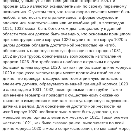
образом, упомянутые вентиляционные отверстия 10201 и
прорези 1026 являются эквивалентными по своему первичному
назначению. С учетом того, что такая форма сечения может быть
любой, в частности, не ограничиваясь, в форме окружности,
эллипса или многоугольника или их комбинаций, а электродов
1031, 1032 может быть более чем два, специалисту в данной
области техники должно быть очевидно, что основным принципом
при конструировании корпуса 1020 служит то, что корпус 1020 в
целом должен обладать достаточной жесткостью на изгиб,
обеспечивать надежную жесткую фиксацию электродов 1031,
1032 внутри трубок, обеспечивать возможность изготовления
прорези 1026. Эти требования наиболее актуальны в случае
большой длины корпуса 1020, так как при большой длине корпуса
1020 в процессе эксплуатации может произойти изгиб по его
длине, что приведет к нарушению геометрии чувствительного
элемента датчика, образуемого внешней границей корпуса 1020
и электродами 1031, 1032, помещенными в его трубки. Такое
изменение геометрии приводит к существенному снижению
точности в измерениях и снижает эксплуатационную надежность
датчика в целом. Для обеспечения достаточной жесткости на
изгиб корпус 1020 необязательно может быть дополнен, по
меньшей мере, одним элементом жесткости 1021. Такой элемент
жесткости 1021, как было сказано ранее, выполняется по всей
длине корпуса 1020 в месте соприкосновения, по меньшей мере,