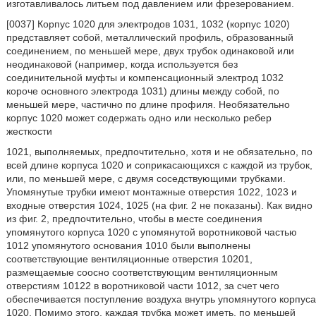
изготавливалось литьем под давлением или фрезерованием.
[0037] Корпус 1020 для электродов 1031, 1032 (корпус 1020)
представляет собой, металлический профиль, образованный
соединением, по меньшей мере, двух трубок одинаковой или
неодинаковой (например, когда используется без
соединительной муфты и компенсационный электрод 1032
короче основного электрода 1031) длины между собой, по
меньшей мере, частично по длине профиля. Необязательно
корпус 1020 может содержать одно или несколько ребер
жесткости
1021, выполняемых, предпочтительно, хотя и не обязательно, по
всей длине корпуса 1020 и соприкасающихся с каждой из трубок,
или, по меньшей мере, с двумя соседствующими трубками.
Упомянутые трубки имеют монтажные отверстия 1022, 1023 и
входные отверстия 1024, 1025 (на фиг. 2 не показаны). Как видно
из фиг. 2, предпочтительно, чтобы в месте соединения
упомянутого корпуса 1020 с упомянутой воротниковой частью
1012 упомянутого основания 1010 были выполнены
соответствующие вентиляционные отверстия 10201,
размещаемые соосно соответствующим вентиляционным
отверстиям 10122 в воротниковой части 1012, за счет чего
обеспечивается поступление воздуха внутрь упомянутого корпуса
1020. Помимо этого, каждая трубка может иметь, по меньшей