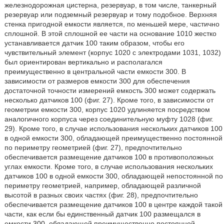
железнодорожная цистерна, резервуар, в том числе, танкерный
резервуар или подземный резервуар и тому подобное. Верхняя
стенка пригодной емкости является, по меньшей мере, частично
сплошной. В этой сплошной ее части на основание 1010 жестко
устанавливается датчик 100 таким образом, чтобы его
чувствительный элемент (корпус 1020 с электродами 1031, 1032)
был ориентирован вертикально и располагался
преимущественно в центральной части емкости 300. В
зависимости от размеров емкости 300 для обеспечения
достаточной точности измерений емкость 300 может содержать
несколько датчиков 100 (фиг. 27). Кроме того, в зависимости от
геометрии емкости 300, корпус 1020 удлиняется посредством
аналогичного корпуса через соединительную муфту 1028 (фиг.
29). Кроме того, в случае использования нескольких датчиков 100
в одной емкости 300, обладающей преимущественно постоянной
по периметру геометрией (фиг. 27), предпочтительно
обеспечивается размещение датчиков 100 в противоположных
углах емкости. Кроме того, в случае использования нескольких
датчиков 100 в одной емкости 300, обладающей непостоянной по
периметру геометрией, например, обладающей различной
высотой в разных своих частях (фиг. 28), предпочтительно
обеспечивается размещение датчиков 100 в центре каждой такой
части, как если бы единственный датчик 100 размещался в
емкости 300, обладающей преимущественно постоянной