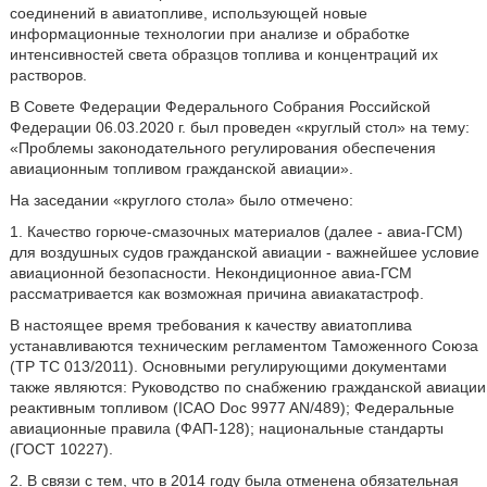
соединений в авиатопливе, использующей новые
информационные технологии при анализе и обработке
интенсивностей света образцов топлива и концентраций их
растворов.
В Совете Федерации Федерального Собрания Российской
Федерации 06.03.2020 г. был проведен «круглый стол» на тему:
«Проблемы законодательного регулирования обеспечения
авиационным топливом гражданской авиации».
На заседании «круглого стола» было отмечено:
1. Качество горюче-смазочных материалов (далее - авиа-ГСМ)
для воздушных судов гражданской авиации - важнейшее условие
авиационной безопасности. Некондиционное авиа-ГСМ
рассматривается как возможная причина авиакатастроф.
В настоящее время требования к качеству авиатоплива
устанавливаются техническим регламентом Таможенного Союза
(TP ТС 013/2011). Основными регулирующими документами
также являются: Руководство по снабжению гражданской авиации
реактивным топливом (ICAO Doc 9977 AN/489); Федеральные
авиационные правила (ФАП-128); национальные стандарты
(ГОСТ 10227).
2. В связи с тем, что в 2014 году была отменена обязательная