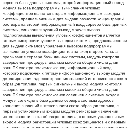
сервера базы данных системы, второй информационный выход
модуля вызова подпрограммы вычисления угловых
коэффициентов является вторым информационным выходом
системы, предназначенным для выдачи разности концентраций
раствора на второй информационный вход сервера базы данных
системы, синхронизирующий выход модуля вызова
подпрограммы вычисления угловых коэффициентов является
вторым синхронизирующим выходом системы, предназначенным
для выдачи сигналов управления вызовом подпрограммы
вычисления угловых коэффициентов на вход второго канала
прерывания сервера базы данных системы, модуль контроля
завершения процедуры анализа массива общего числа длин
волн ПК спектра полисилоксанов, информационный вход
которого подключен к пятому информационному выходу модуля
детектирования адресов хранения значений интенсивности света
образцов топлива, первый сигнальный выход модуля контроля
завершения процедуры анализа массива общего числа длин
волн ПК спектра полисилоксанов соединен с счетным входом
модуля селекции в базе данных сервера системы адресов
хранения значений интенсивности света образцов топлива, с
первым установочным входом модуля регистрации значений
интенсивности света образцов топлива, с первым установочным
входом модуля регистрации угловых коэффициентов и с первым
установочным входом модуля вызова подпрограммы вычисления