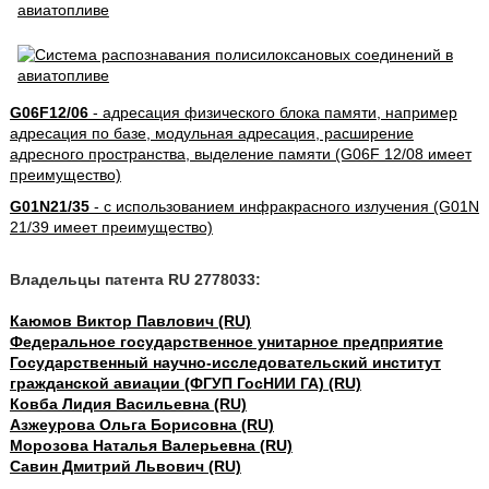
G06F12/06
- адресация физического блока памяти, например
адресация по базе, модульная адресация, расширение
адресного пространства, выделение памяти (G06F 12/08 имеет
преимущество)
G01N21/35
- с использованием инфракрасного излучения (G01N
21/39 имеет преимущество)
Владельцы патента RU 2778033:
Каюмов Виктор Павлович (RU)
Федеральное государственное унитарное предприятие
Государственный научно-исследовательский институт
гражданской авиации (ФГУП ГосНИИ ГА) (RU)
Ковба Лидия Васильевна (RU)
Азжеурова Ольга Борисовна (RU)
Морозова Наталья Валерьевна (RU)
Савин Дмитрий Львович (RU)