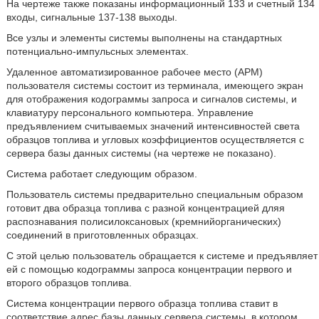
На чертеже также показаны информационный 133 и счетный 134
входы, сигнальные 137-138 выходы.
Все узлы и элементы системы выполнены на стандартных
потенциально-импульсных элементах.
Удаленное автоматизированное рабочее место (АРМ)
пользователя системы состоит из терминала, имеющего экран
для отображения кодограммы запроса и сигналов системы, и
клавиатуру персонального компьютера. Управление
предъявлением считываемых значений интенсивностей света
образцов топлива и угловых коэффициентов осуществляется с
сервера базы данных системы (на чертеже не показано).
Система работает следующим образом.
Пользователь системы предварительно специальным образом
готовит два образца топлива с разной концентрацией дляя
распознавания полисилоксановых (кремнийорганических)
соединений в приготовленных образцах.
С этой целью пользователь обращается к системе и предъявляет
ей с помощью кодограммы запроса концентрации первого и
второго образцов топлива.
Система концентрации первого образца топлива ставит в
соответствие адрес базы данных сервера системы, в котором