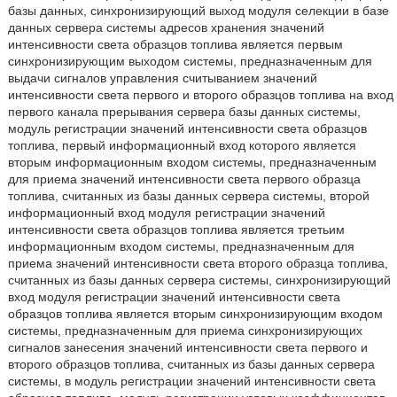
базы данных, синхронизирующий выход модуля селекции в базе
данных сервера системы адресов хранения значений
интенсивности света образцов топлива является первым
синхронизирующим выходом системы, предназначенным для
выдачи сигналов управления считыванием значений
интенсивности света первого и второго образцов топлива на вход
первого канала прерывания сервера базы данных системы,
модуль регистрации значений интенсивности света образцов
топлива, первый информационный вход которого является
вторым информационным входом системы, предназначенным
для приема значений интенсивности света первого образца
топлива, считанных из базы данных сервера системы, второй
информационный вход модуля регистрации значений
интенсивности света образцов топлива является третьим
информационным входом системы, предназначенным для
приема значений интенсивности света второго образца топлива,
считанных из базы данных сервера системы, синхронизирующий
вход модуля регистрации значений интенсивности света
образцов топлива является вторым синхронизирующим входом
системы, предназначенным для приема синхронизирующих
сигналов занесения значений интенсивности света первого и
второго образцов топлива, считанных из базы данных сервера
системы, в модуль регистрации значений интенсивности света