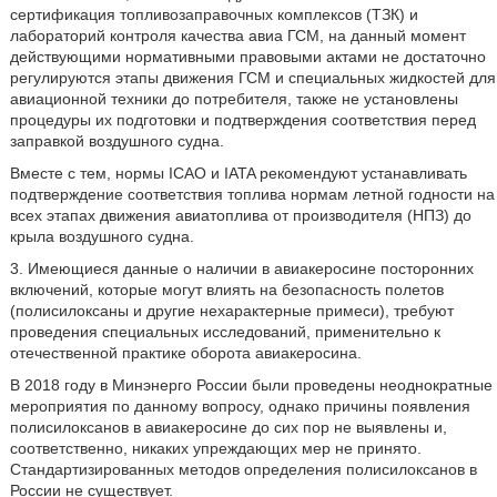
сертификация топливозаправочных комплексов (ТЗК) и
лабораторий контроля качества авиа ГСМ, на данный момент
действующими нормативными правовыми актами не достаточно
регулируются этапы движения ГСМ и специальных жидкостей для
авиационной техники до потребителя, также не установлены
процедуры их подготовки и подтверждения соответствия перед
заправкой воздушного судна.
Вместе с тем, нормы ICAO и IATA рекомендуют устанавливать
подтверждение соответствия топлива нормам летной годности на
всех этапах движения авиатоплива от производителя (НПЗ) до
крыла воздушного судна.
3. Имеющиеся данные о наличии в авиакеросине посторонних
включений, которые могут влиять на безопасность полетов
(полисилоксаны и другие нехарактерные примеси), требуют
проведения специальных исследований, применительно к
отечественной практике оборота авиакеросина.
В 2018 году в Минэнерго России были проведены неоднократные
мероприятия по данному вопросу, однако причины появления
полисилоксанов в авиакеросине до сих пор не выявлены и,
соответственно, никаких упреждающих мер не принято.
Стандартизированных методов определения полисилоксанов в
России не существует.