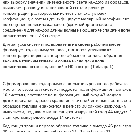
них выборку значений интенсивности света каждого из образцов,
вычисляет разницу интенсивностей света и разницу
концентраций растворов, вычисляет сначала угловой
коэффициент, а затем идентифицирует молярный коэффициент
поглощения полисилоксанового (кремнийорганического)
соединения для каждой длины волны из общего числа длин волн
полисилоксанов в ИК спектре.
Для запуска системы пользователь на своем рабочем месте
формирует кодограмму запроса, в которой указываются:
концентрации первого и второго образцов топлива, обратная
величина глубины кюветы и общее число длин волн
полисилоксановых соединений в ИК спектре (Таблица 1):
Сформированная кодограмма с автоматизированного рабочего
места пользователя системы подается на информационный вход
10 системы, поступает на информационный вход 43 модуля 1
детектирования адресов хранения значений интенсивности света
образцов топлива и заносится в регистр 30 синхронизирующим
импульсом, подаваемым на синхронизирующий вход 44 модуля 1
с синхронизирующего входа 14 системы.
Код концентрации первого образца топлива с выхода 46 регистра
30 подается на вход дешифратора 31. Дешифратор 31