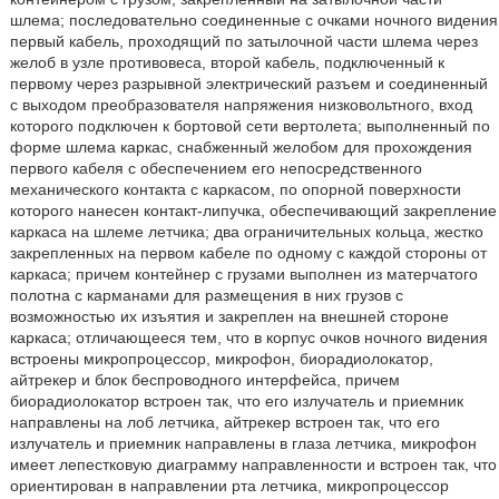
шлема; последовательно соединенные с очками ночного видения
первый кабель, проходящий по затылочной части шлема через
желоб в узле противовеса, второй кабель, подключенный к
первому через разрывной электрический разъем и соединенный
с выходом преобразователя напряжения низковольтного, вход
которого подключен к бортовой сети вертолета; выполненный по
форме шлема каркас, снабженный желобом для прохождения
первого кабеля с обеспечением его непосредственного
механического контакта с каркасом, по опорной поверхности
которого нанесен контакт-липучка, обеспечивающий закрепление
каркаса на шлеме летчика; два ограничительных кольца, жестко
закрепленных на первом кабеле по одному с каждой стороны от
каркаса; причем контейнер с грузами выполнен из матерчатого
полотна с карманами для размещения в них грузов с
возможностью их изъятия и закреплен на внешней стороне
каркаса; отличающееся тем, что в корпус очков ночного видения
встроены микропроцессор, микрофон, биорадиолокатор,
айтрекер и блок беспроводного интерфейса, причем
биорадиолокатор встроен так, что его излучатель и приемник
направлены на лоб летчика, айтрекер встроен так, что его
излучатель и приемник направлены в глаза летчика, микрофон
имеет лепестковую диаграмму направленности и встроен так, что
ориентирован в направлении рта летчика, микропроцессор