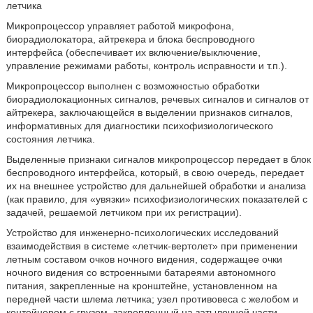
летчика
Микропроцессор управляет работой микрофона,
биорадиолокатора, айтрекера и блока беспроводного
интерфейса (обеспечивает их включение/выключение,
управление режимами работы, контроль исправности и т.п.).
Микропроцессор выполнен с возможностью обработки
биорадиолокационных сигналов, речевых сигналов и сигналов от
айтрекера, заключающейся в выделении признаков сигналов,
информативных для диагностики психофизиологического
состояния летчика.
Выделенные признаки сигналов микропроцессор передает в блок
беспроводного интерфейса, который, в свою очередь, передает
их на внешнее устройство для дальнейшей обработки и анализа
(как правило, для «увязки» психофизиологических показателей с
задачей, решаемой летчиком при их регистрации).
Устройство для инженерно-психологических исследований
взаимодействия в системе «летчик-вертолет» при применении
летным составом очков ночного видения, содержащее очки
ночного видения со встроенными батареями автономного
питания, закрепленные на кронштейне, установленном на
передней части шлема летчика; узел противовеса с желобом и
контейнером с грузом, закрепленный на затылочной части