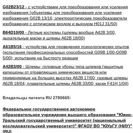
G02B23/12
- с устройствами для преобразования или усиления
изображения (объективы для преобразования или усиления
изображения G02B 13/16; электрооптические преобразователи
изображения с оптическим входом и выходом H01J 31/50)
B64D10/00
- Летные костюмы (шлемы вообще A42B 3/00,
дыхательные маски и шлемы A62B 18/00)
A61B5/16
- устройства для проведения психологических опытов
(испытания профессиональных способностей G09B 1/00-G09B
5/00); испытание на быстроту реакции
A42B3/00
- Шлемы; головные уборы типа шлемов (защитные
капюшоны от отравляющих химических веществ или
применяемые на больших высотах A62B 17/00; газовые шлемы
A62B 18/04; плавательные шлемы A63B 33/00; каски F41H 1/04)
Владельцы патента RU 2780665:
Федеральное государственное автономное
образовательное учреждение высшего образования "Южно-
Уральский государственный университет (национальный
исследовательский университет)" ФГАОУ ВО "ЮУрГУ (НИУ)"
(RU)