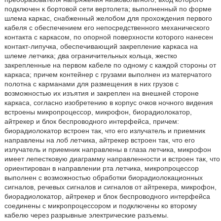
подключен к бортовой сети вертолета; выполненный по форме
шлема каркас, снабженный желобом для прохождения первого
кабеля с обеспечением его непосредственного механического
контакта с каркасом, по опорной поверхности которого нанесен
контакт-липучка, обеспечивающий закрепление каркаса на
шлеме летчика; два ограничительных кольца, жестко
закрепленные на первом кабеле по одному с каждой стороны от
каркаса; причем контейнер с грузами выполнен из матерчатого
полотна с карманами для размещения в них грузов с
возможностью их изъятия и закреплен на внешней стороне
каркаса, согласно изобретению в корпус очков ночного видения
встроены микропроцессор, микрофон, биорадиолокатор,
айтрекер и блок беспроводного интерфейса, причем:
биорадиолокатор встроен так, что его излучатель и приемник
направлены на лоб летчика, айтрекер встроен так, что его
излучатель и приемник направлены в глаза летчика, микрофон
имеет лепестковую диаграмму направленности и встроен так, что
ориентирован в направлении рта летчика, микропроцессор
выполнен с возможностью обработки биорадиолокационных
сигналов, речевых сигналов и сигналов от айтрекера, микрофон,
биорадиолокатор, айтрекер и блок беспроводного интерфейса
соединены с микропроцессором и подключены ко второму
кабелю через разрывные электрические разъемы.