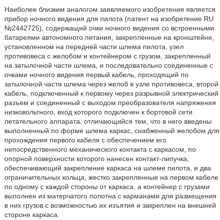
Наиболее близким аналогом заявляемого изобретения является
прибор ночного видения для пилота (патент на изобретение RU
№2442725), содержащий очки ночного видения со встроенными
батареями автономного питания, закрепленные на кронштейне,
установленном на передней части шлема пилота, узел
противовеса с желобом и контейнером с грузом, закрепленный
на затылочной части шлема, и последовательно соединенные с
очками ночного видения первый кабель, проходящий по
затылочной части шлема через желоб в узле противовеса, второй
кабель, подключенный к первому через разрывной электрический
разъем и соединенный с выходом преобразователя напряжения
низковольтного, вход которого подключен к бортовой сети
летательного аппарата, отличающийся тем, что в него введены
выполненный по форме шлема каркас, снабженный желобом для
прохождения первого кабеля с обеспечением его
непосредственного механического контакта с каркасом, по
опорной поверхности которого нанесен контакт-липучка,
обеспечивающий закрепление каркаса на шлеме пилота, и два
ограничительных кольца, жестко закрепленные на первом кабеле
по одному с каждой стороны от каркаса, а контейнер с грузами
выполнен из матерчатого полотна с карманами для размещения
в них грузов с возможностью их изъятия и закреплен на внешней
стороне каркаса.