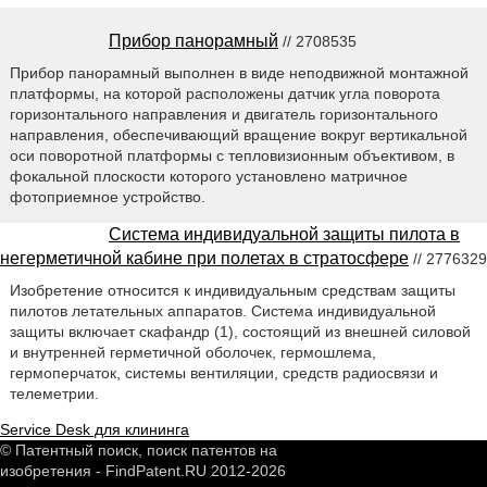
Прибор панорамный
// 2708535
Прибор панорамный выполнен в виде неподвижной монтажной
платформы, на которой расположены датчик угла поворота
горизонтального направления и двигатель горизонтального
направления, обеспечивающий вращение вокруг вертикальной
оси поворотной платформы с тепловизионным объективом, в
фокальной плоскости которого установлено матричное
фотоприемное устройство.
Система индивидуальной защиты пилота в
негерметичной кабине при полетах в стратосфере
// 2776329
Изобретение относится к индивидуальным средствам защиты
пилотов летательных аппаратов. Система индивидуальной
защиты включает скафандр (1), состоящий из внешней силовой
и внутренней герметичной оболочек, гермошлема,
гермоперчаток, системы вентиляции, средств радиосвязи и
телеметрии.
Service Desk для клининга
© Патентный поиск, поиск патентов на
изобретения - FindPatent.RU 2012-2026