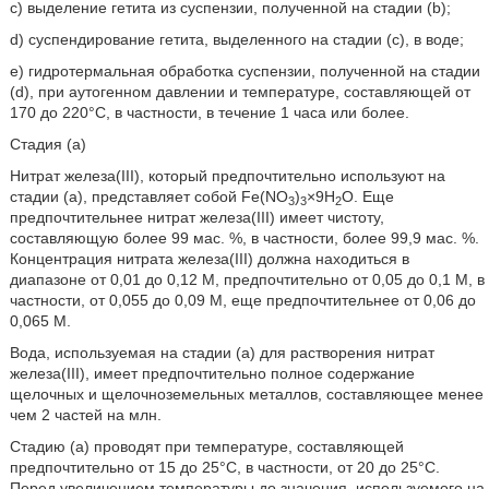
c) выделение гетита из суспензии, полученной на стадии (b);
d) суспендирование гетита, выделенного на стадии (с), в воде;
e) гидротермальная обработка суспензии, полученной на стадии
(d), при аутогенном давлении и температуре, составляющей от
170 до 220°С, в частности, в течение 1 часа или более.
Стадия (а)
Нитрат железа(III), который предпочтительно используют на
стадии (а), представляет собой Fe(NO
)
×9H
O. Еще
3
3
2
предпочтительнее нитрат железа(III) имеет чистоту,
составляющую более 99 мас. %, в частности, более 99,9 мас. %.
Концентрация нитрата железа(III) должна находиться в
диапазоне от 0,01 до 0,12 М, предпочтительно от 0,05 до 0,1 М, в
частности, от 0,055 до 0,09 М, еще предпочтительнее от 0,06 до
0,065 М.
Вода, используемая на стадии (а) для растворения нитрат
железа(III), имеет предпочтительно полное содержание
щелочных и щелочноземельных металлов, составляющее менее
чем 2 частей на млн.
Стадию (а) проводят при температуре, составляющей
предпочтительно от 15 до 25°С, в частности, от 20 до 25°С.
Перед увеличением температуры до значения, используемого на