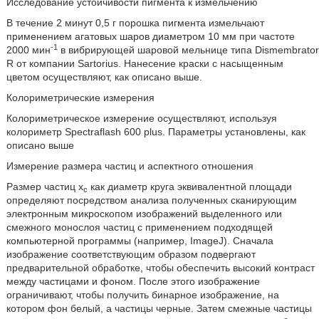
Исследование устойчивости пигмента к измельчению
В течение 2 минут 0,5 г порошка пигмента измельчают
применением агатовых шаров диаметром 10 мм при частоте
-1
2000 мин
в вибрирующей шаровой мельнице типа Dismembrator
R от компании Sartorius. Нанесение краски с насыщенным
цветом осуществляют, как описано выше.
Колориметрические измерения
Колориметрическое измерение осуществляют, используя
колориметр Spectraflash 600 plus. Параметры установлены, как
описано выше
Измерение размера частиц и аспектного отношения
Размер частиц x
как диаметр круга эквивалентной площади
c
определяют посредством анализа полученных сканирующим
электронным микроскопом изображений выделенного или
смежного монослоя частиц с применением подходящей
компьютерной программы (например, ImageJ). Сначала
изображение соответствующим образом подвергают
предварительной обработке, чтобы обеспечить высокий контраст
между частицами и фоном. После этого изображение
ограничивают, чтобы получить бинарное изображение, на
котором фон белый, а частицы черные. Затем смежные частицы