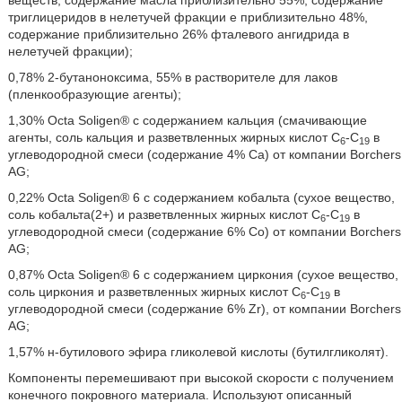
веществ, содержание масла приблизительно 55%, содержание
триглицеридов в нелетучей фракции е приблизительно 48%,
содержание приблизительно 26% фталевого ангидрида в
нелетучей фракции);
0,78% 2-бутаноноксима, 55% в растворителе для лаков
(пленкообразующие агенты);
1,30% Octa Soligen® с содержанием кальция (смачивающие
агенты, соль кальция и разветвленных жирных кислот С
-С
в
6
19
углеводородной смеси (содержание 4% Са) от компании Borchers
AG;
0,22% Octa Soligen® 6 с содержанием кобальта (сухое вещество,
соль кобальта(2+) и разветвленных жирных кислот С
-С
в
6
19
углеводородной смеси (содержание 6% Со) от компании Borchers
AG;
0,87% Octa Soligen® 6 с содержанием циркония (сухое вещество,
соль циркония и разветвленных жирных кислот С
-С
в
6
19
углеводородной смеси (содержание 6% Zr), от компании Borchers
AG;
1,57% н-бутилового эфира гликолевой кислоты (бутилгликолят).
Компоненты перемешивают при высокой скорости с получением
конечного покровного материала. Используют описанный