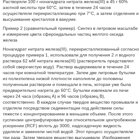
Растворяли 100 г нонагидрата нитрата железа(III) в 45 г 60%
азотной кислоты при 60°С, затем в течение 24 часов
осуществляли перекристаллизацию при 7°С, а затем отделение и
высушивание кристаллов в вакууме.
Пример 2 (сравнительный пример). Синтез в литровом масштабе
и измерение цвета сфероидальных частиц желтого оксида
железа
Нонагидрат нитрата железа(III), перекристаллизованный согласно
процедуре примера 1, использовали для получения 2 л водного
раствора 62 мМ нитрата железа(III) (растворитель представлял
собой сверхчистую воду). Раствор выдерживали в течение 24
часов при комнатной температуре. Затем две литровые бутылки
из полиэтилена низкой плотности наполняли до половины
полученным раствором и помещали в печь, которая уже была
предварительно нагрета до 60°С. Бутылки извлекали из печи
через 24 часа (образец A) и 96 часов (образец В),
соответственно. В каждом случае твердое вещество промывали и
отделяли посредством седиментации под действием силы
тяжести с концентрированием в меньшем объеме. После этого
суспензии центрифугировали при относительном центробежном
ускорении (RCF) вплоть до 3000, надосадочную жидкость
удаляли и заменяли чистой водой. Этот процесс осуществляли
три раза. Затем твердое вещество высушивали. Изображения