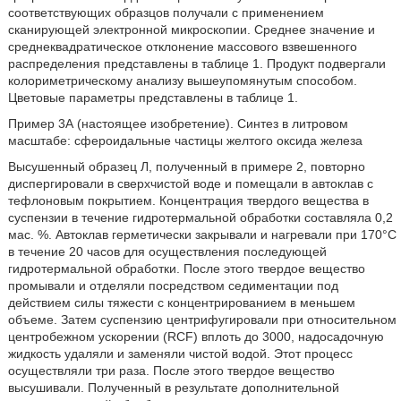
соответствующих образцов получали с применением
сканирующей электронной микроскопии. Среднее значение и
среднеквадратическое отклонение массового взвешенного
распределения представлены в таблице 1. Продукт подвергали
колориметрическому анализу вышеупомянутым способом.
Цветовые параметры представлены в таблице 1.
Пример 3А (настоящее изобретение). Синтез в литровом
масштабе: сфероидальные частицы желтого оксида железа
Высушенный образец Л, полученный в примере 2, повторно
диспергировали в сверхчистой воде и помещали в автоклав с
тефлоновым покрытием. Концентрация твердого вещества в
суспензии в течение гидротермальной обработки составляла 0,2
мас. %. Автоклав герметически закрывали и нагревали при 170°С
в течение 20 часов для осуществления последующей
гидротермальной обработки. После этого твердое вещество
промывали и отделяли посредством седиментации под
действием силы тяжести с концентрированием в меньшем
объеме. Затем суспензию центрифугировали при относительном
центробежном ускорении (RCF) вплоть до 3000, надосадочную
жидкость удаляли и заменяли чистой водой. Этот процесс
осуществляли три раза. После этого твердое вещество
высушивали. Полученный в результате дополнительной