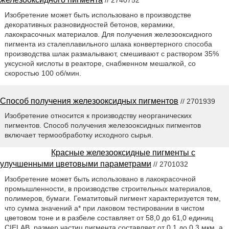
Изобретение может быть использовано в производстве
декоративных разновидностей бетонов, керамики,
лакокрасочных материалов. Для получения железооксидного
пигмента из сталеплавильного шлака конвертерного способа
производства шлак размалывают, смешивают с раствором 35%
уксусной кислоты в реакторе, снабженном мешалкой, со
скоростью 100 об/мин.
Способ получения железооксидных пигментов
// 2701939
Изобретение относится к производству неорганических
пигментов. Способ получения железооксидных пигментов
включает термообработку исходного сырья.
Красные железооксидные пигменты с
улучшенными цветовыми параметрами
// 2701032
Изобретение может быть использовано в лакокрасочной
промышленности, в производстве строительных материалов,
полимеров, бумаги. Гематитовый пигмент характеризуется тем,
что сумма значений а* при лаковом тестировании в чистом
цветовом тоне и в разбеле составляет от 58,0 до 61,0 единиц
CIELAB, размер частиц пигмента составляет от 0,1 до 0,3 мкм, а