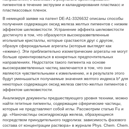
пигментов в течение экструзии и каландрирования пластмасс и
пластмассовых пленок.
В немецкой заявке на патент DE-A1-3326632 описаны способы
получения содержащих оксид железа желтых пигментов с низким
эффектом шелковистости. Устранение эффекта шелковистости
достигнуто в том, что образуются высокоразветвленные
игольчатые кристаллы, которые срастаются друг с другом,
образуя сфероидальные агрегаты (которые выглядят как
«ежики»). Эти приблизительно изометрические агрегаты не могут
больше ориентироваться в конкретных предпочтительных
направлениях. Недостаток такого пигмента на основе
высокоразветвленных частиц заключается в том, что они
являются чувствительными к измельчению, и в результате этого
будут уменьшаться получаемые значения желтого индекса b* для
некоторых содержащих оксид железа светло-желтых пигментов с
эффектом шелковистости.
Анализируя документы предшествующего уровня техники, можно
найти гетитные пигменты, содержащие сферические частицы,
которые не представляют собой иглы. Рассмотрим статью Fu и
др. «Наночастицы оксигидроксида железа, образующиеся
посредством принудительного гидролиза: зависимость фазового
состава от концентрации раствора» в журнале Phys. Chem. Chem.