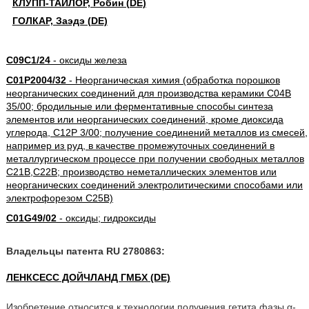
КЛУПП-ТАЙЛОР, Робин (DE)
ГОЛКАР, Заэдэ (DE)
C09C1/24
- оксиды железа
C01P2004/32
- Неорганическая химия (обработка порошков
неорганических соединений для производства керамики C04B
35/00; бродильные или ферментативные способы синтеза
элементов или неорганических соединений, кроме диоксида
углерода, C12P 3/00; получение соединений металлов из смесей,
например из руд, в качестве промежуточных соединений в
металлургическом процессе при получении свободных металлов
C21B,C22B; производство неметаллических элементов или
неорганических соединений электролитическими способами или
электрофорезом C25B)
C01G49/02
- оксиды; гидроксиды
Владельцы патента RU 2780863:
ЛЕНКСЕСС ДОЙЧЛАНД ГМБХ (DE)
Изобретение относится к технологии получения гетита фазы α-