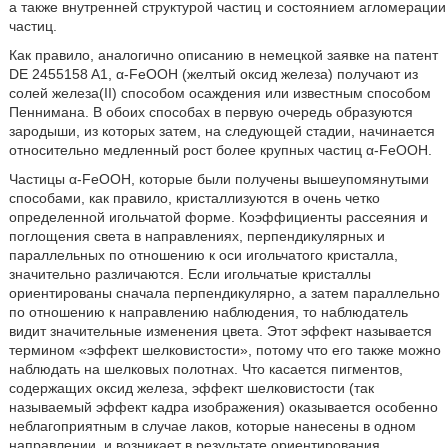
а также внутренней структурой частиц и состоянием агломерации
частиц.
Как правило, аналогично описанию в немецкой заявке на патент
DE 2455158 A1, α-FeOOH (желтый оксид железа) получают из
солей железа(II) способом осаждения или известным способом
Пеннимана. В обоих способах в первую очередь образуются
зародыши, из которых затем, на следующей стадии, начинается
относительно медленный рост более крупных частиц α-FeOOH.
Частицы α-FeOOH, которые были получены вышеупомянутыми
способами, как правило, кристаллизуются в очень четко
определенной игольчатой форме. Коэффициенты рассеяния и
поглощения света в направлениях, перпендикулярных и
параллельных по отношению к оси игольчатого кристалла,
значительно различаются. Если игольчатые кристаллы
ориентированы сначала перпендикулярно, а затем параллельно
по отношению к направлению наблюдения, то наблюдатель
видит значительные изменения цвета. Этот эффект называется
термином «эффект шелковистости», потому что его также можно
наблюдать на шелковых полотнах. Что касается пигментов,
содержащих оксид железа, эффект шелковистости (так
называемый эффект кадра изображения) оказывается особенно
неблагоприятным в случае лаков, которые нанесены в одном
направлении, и возникает в результате ориентирования