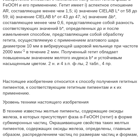
FeOOH и его применению. Гетит имеет i) аспектное отношение
AR, составляющее менее чем 1,5; ii) значение CIELAB L* от 58 до
59; iii) значение CIELAB b* от 43 до 47; iv) значение Δb*,
составляющее менее чем 0,6, представляющее собой разность
соответствующих значений b*, определенных до и после
измельчения способом, представляющим собой обработку
гетита, осуществляемую с применением агатового шара
диаметром 10 мм в вибрирующей шаровой мельнице при частоте
-1
2000 мин
в течение 2 мин. Полученный гетит обладает
повышенным значением желтого индекса b* и устойчивым
насыщенным цветом. 2 н. и 4 з.п. ф-лы, 2 табл., 4 пр.
Настоящее изобретение относится к способу получения гетитных
пигментов, к соответствующим гетитным пигментам и к их
применению.
Уровень техники настоящего изобретения
В технике известны желтые пигменты, содержащие оксиды
железа, в которых присутствует фаза α-FeOOH (гетит) в форме
субмикронных частиц. Окрашивающие свойства таких желтых
пигментов, содержащих оксиды железа, определены, главным
образом, распределением частиц по размерам частиц и формам,