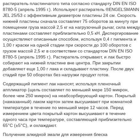
растиратель пластинчатого типа согласно стандарту DIN EN ISO
8780-5 (апрель 1995 г.). Используют растиратель ®ENGELSMANN
JEL 25/53 с эффективным диаметром пластины 24 см. Скорость
нижней пластины сначала составляет 75 оборотов за минуту при
помещении груза массой 2,5 кг на нагрузочный рычаг, сила между
пластинами составляет приблизительно 0,5 кН. Диспергирование
осуществляют описанным способом, используя 0,4 г пигмента и
1,00 г краски на одной стадии при скорости до 100 оборотов с
грузом массой 2,5 кг в соответствии со стандартом DIN EN ISO
8780-5 (апрель 1995 г.). Растиратель открывают, и лак быстро
собирают на нижней пластине вне центра. При закрытии
добавляют еще 1,00 г лака и складывают пластину. После двух
стадий при 50 оборотах без нагрузки продукт готов.
Содержащий пигмент лак наносят, используя пленочный
аппликатор (щель составляет по меньшей мере 150 микрон,
более чем 250 микрон) на неабсорбирующий картон. Покрытый
(намазанный) лаком картон затем высушивают при комнатной
температуре в течение по меньшей мере 12 часов. Перед
измерением цвета покрытый картон высушивают в течение
одного часа при температуре, составляющей приблизительно
65°С (±5°С), и охлаждают.
Получение алкидной эмали для измерения блеска