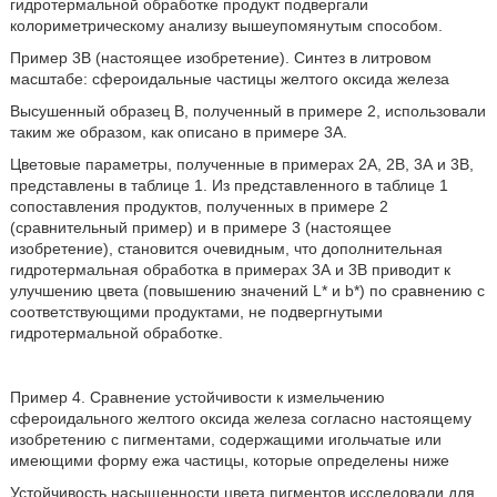
гидротермальной обработке продукт подвергали
колориметрическому анализу вышеупомянутым способом.
Пример 3В (настоящее изобретение). Синтез в литровом
масштабе: сфероидальные частицы желтого оксида железа
Высушенный образец В, полученный в примере 2, использовали
таким же образом, как описано в примере 3А.
Цветовые параметры, полученные в примерах 2А, 2В, 3А и 3В,
представлены в таблице 1. Из представленного в таблице 1
сопоставления продуктов, полученных в примере 2
(сравнительный пример) и в примере 3 (настоящее
изобретение), становится очевидным, что дополнительная
гидротермальная обработка в примерах 3А и 3В приводит к
улучшению цвета (повышению значений L* и b*) по сравнению с
соответствующими продуктами, не подвергнутыми
гидротермальной обработке.
Пример 4. Сравнение устойчивости к измельчению
сфероидального желтого оксида железа согласно настоящему
изобретению с пигментами, содержащими игольчатые или
имеющими форму ежа частицы, которые определены ниже
Устойчивость насыщенности цвета пигментов исследовали для