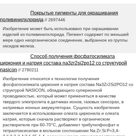
Покрытые пигменты для окрашивания
поливинилхлорида
// 2697446
Изобретение может быть использовано при окрашивании
изделий из поливинилхлорида. Пигмент содержит по меньшей
мере одно неорганическое соединение, выбранное из группы
оксидов железа.
Способ получения фосфатосиликата
циркония и натрия состава na3zr2si2po12 со структурой
nasicon
// 2780211
Изобретение относится к технологии получения
фосфатосиликата циркония и натрия состава Na3Zr2Si2PO12 со
структурой NASICON, обладающего суперионной
проводимостью, который может применяться в качестве
твердого электролита в датчиках ионов, газовых сенсорах, в
натриевых ионных аккумуляторах. Сущность изобретения
заключается в использовании олеата цирконила и олеата
натрия, которые сначала растворяют в органическом
растворителе при 60-70°С, добавляют трибутилфосфат и
тетраэтоксисилан в мольном соотношении Na:Zr:Si:P=3,4-