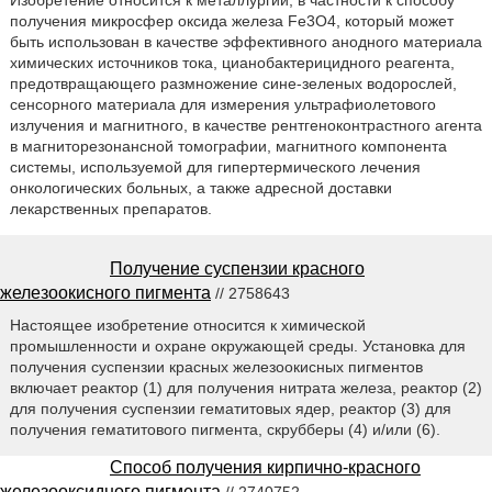
получения микросфер оксида железа Fe3O4, который может
быть использован в качестве эффективного анодного материала
химических источников тока, цианобактерицидного реагента,
предотвращающего размножение сине-зеленых водорослей,
сенсорного материала для измерения ультрафиолетового
излучения и магнитного, в качестве рентгеноконтрастного агента
в магниторезонансной томографии, магнитного компонента
системы, используемой для гипертермического лечения
онкологических больных, а также адресной доставки
лекарственных препаратов.
Получение суспензии красного
железоокисного пигмента
// 2758643
Настоящее изобретение относится к химической
промышленности и охране окружающей среды. Установка для
получения суспензии красных железоокисных пигментов
включает реактор (1) для получения нитрата железа, реактор (2)
для получения суспензии гематитовых ядер, реактор (3) для
получения гематитового пигмента, скрубберы (4) и/или (6).
Способ получения кирпично-красного
железооксидного пигмента
// 2740752