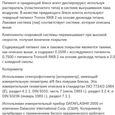
Пигмент и придающий блеск агент диспергируют, используя
растиратель (пластинчатого типа) в системе высушивания лака
воздухом. В качестве придающего блеск агента используют
товарный пигмент Tronox RKB 2 на основе диоксида титана.
Лаковая система (лак) соответствует системе, которая описана
выше.
Компоненты покровной системы перемешивают при высокой
скорости, получая конечное покрытие.
Содержащий пигмент лак и лаковое покрытие являются такими,
как описано выше, и содержат 0,1500 г исследуемого пигмента,
0,7500 г пигмента Tronox® RKB 2 на основе диоксида титана и 2,0
г алкидной смолы.
Колориметр
Использован спектрофотометр (колориметр), имеющий
измерительную геометрию d/8 без ловушки блеска. Эта
измерительная геометрия описана в стандартах ISO 7724/2-1984
(Е), раздел 4.1.1; DIN 5033, часть 7 (июль 1983 г.), раздел 3.2.4; и
DIN 53236 (январь 1983 г.), раздел 7.1.1.
Использован измерительный прибор DATAFLASH® 2000 от
компании Datacoior international Corp. (США). Колориметр
калиброван с применением белого керамического рабочего