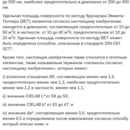
до 500 нм, наиболее предпочтительно в диапазоне от 200 до 400
нм.
Удельная площадь поверхности по методу Брунауэра-Эммета-
Теллера (BET) пигментов согласно настоящему изобретению
находится в диапазоне, составляющем предпочтительно от 10 до
2
2
60 м
/г, в частности, от 10 до 40 м
/г, предпочтительнее от 10 до
2
20 м
/г. Удельная площадь поверхности по методу BET может
быть определена способом, описанным в стандарте DIN-ISO
9277.
Кроме того, настоящее изобретение также относится к гетитным
пигментам, также называемым термином «пигменты согласно
настоящему изобретению», которые имеют:
i) аспектное отношение AR, составляющее менее чем 1,5,
предпочтительно менее чем 1,3, наиболее предпочтительно
менее чем 1,2 в частности, менее чем 1,1;
ii) значение CIELAB L* от 58 до 59;
iii) значение CIELAB b* от 43 до 47; и
iv) значение Δb*, составляющее менее 0,6, предпочтительно
менее 0,5 и определяемое после измельчения согласно способу,
который описан ниже; и