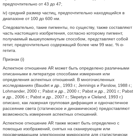
предпочтительно от 43 до 47;
iv) средний размер частиц, предпочтительно находящийся в
диапазоне от 100 до 600 нм.
Следовательно, такие пигменты, по существу, также составляют
часть настоящего изобретения, согласно которому пигмент,
получаемый вышеупомянутым способом, представляет собой
гетит, предпочтительно содержащий более чем 99 мас. % α-
гетита.
Признак (i)
Аспектное отношение AR может быть определено различными
описанными в литературе способами измерения или
определения аспектных отношений. В многочисленных
исследованиях (Baudet и др., 1993 г.; Jennings и Parslow, 1988 г.;
Lohmander, 2000 г.; Pabst и др., 2000 г.; Pabst и др., 2001 г.; Pabst
и др., 2006 г.; Pabst и др., 2007 г.; Slepetys и Cleland, 1993 г.)
описано, как лазерная групповая дифракция и одночастичное
рассеяние света (статическое и динамическое) предоставляют
возможность измерения аспектных отношений.
Аспектное отношение AR также может быть определено с
помощью изображений, снятых на сканирующем или
просвечивающем электронном микроскопе для статистически