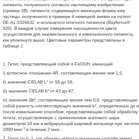
пигмента, полученного согласно настоящему изобретению
(пример 3В), пигмента, содержащего имеющие форму ежа
частицы, полученного в примере 4 немецкой заявки на патент
DE-A1-3326632, и игольчатого гетитного пигмента (Bayferrox®
920). В каждом случае измерения насыщенности цвета
осуществляли для неизмельченного и измельченного пигмента,
как упомянуто выше. Цветовые параметры представлены в
таблице 2.
1. Гетит, представляющий собой α-FeOOH, имеющий:
i) аспектное отношение AR, составляющее менее чем 1,5;
ii) значение CIELAB L* от 58 до 59;
iii) значение CIELAB b* от 43 до 47;
iv) значение Δb*, составляющее менее чем 0,6, представляющее
собой разность соответствующих значений b*, определенных до и
после измельчения способом, представляющим собой обработку
гетита, осуществляемую с применением агатового шара
диаметром 10 мм в вибрирующей шаровой мельнице при частоте
-1
2000 мин
в течение 2 мин.
2. Гетит по п. 1, где образец гетита в указанном способе имеет