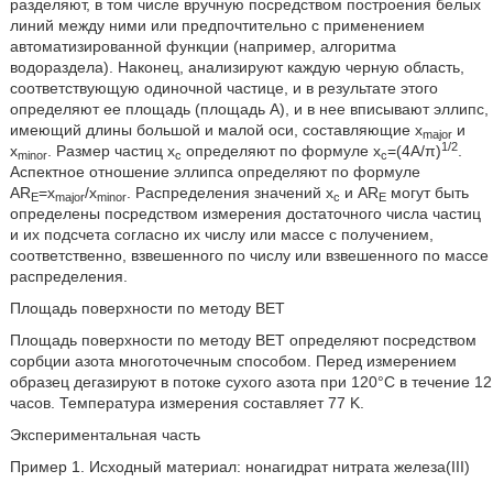
разделяют, в том числе вручную посредством построения белых
линий между ними или предпочтительно с применением
автоматизированной функции (например, алгоритма
водораздела). Наконец, анализируют каждую черную область,
соответствующую одиночной частице, и в результате этого
определяют ее площадь (площадь А), и в нее вписывают эллипс,
имеющий длины большой и малой оси, составляющие x
и
major
1/2
x
. Размер частиц x
определяют по формуле x
=(4А/π)
.
minor
c
c
Аспектное отношение эллипса определяют по формуле
AR
=x
/x
. Распределения значений x
и AR
могут быть
E
major
minor
c
E
определены посредством измерения достаточного числа частиц
и их подсчета согласно их числу или массе с получением,
соответственно, взвешенного по числу или взвешенного по массе
распределения.
Площадь поверхности по методу BET
Площадь поверхности по методу BET определяют посредством
сорбции азота многоточечным способом. Перед измерением
образец дегазируют в потоке сухого азота при 120°С в течение 12
часов. Температура измерения составляет 77 K.
Экспериментальная часть
Пример 1. Исходный материал: нонагидрат нитрата железа(III)