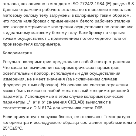
эталона, как описано в стандарте ISO 7724/2-1984 (Е) раздел 8.3.
Данные отражения рабочего эталона по отношению к идеально
матовому белому телу загружены в колориметр таким образом,
что после калибровки с применением белого рабочего эталона
все колориметрические измерения осуществляют по отношению
к идеальному матовому белому телу. Калибровку по черным
точкам осуществляют с применением полого черного тела от
производителя колориметра.
Колориметрия
Результат колориметрии представляет собой спектр отражения.
Что касается вычисления колориметрических параметров,
осветительный прибор, используемый для осуществления
измерения, не имеет значения (за исключением случаев
флуоресцентных образцов). На основании спектра отражения
может быть вычислен любой желательный колориметрический
параметр. Используемые в этом случае колориметрические
параметры L*, а* и b* (значения CIELAB) вычисляют в
соответствии с DIN 6174 для источника света D65.
Если присутствует ловушка блеска, ее отключают. Температура
колориметра и исследуемого образца составляет приблизительно
25°С±5°С.