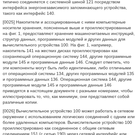
типично соединяется с системной шиной 121 посредством
интерфейса энергонезависимого запоминающего устройства,
такого как интерфейс 140.
[0025] Накопители и ассоциированные с ними компьютерные
носители хранения, поясненные выше и проиллюстрированные
на фиг. 1, предоставляют хранение машиночитаемых инструкций,
структур данных, программных модулей и других данных для
вычислительного устройства 100. На фиг. 1, например,
накопитель 141 на жестких дисках проиллюстрирован как
сохраняющий операционную систему 144, другие программные
модули 145 и программные данные 146. Следует отметить, что
эти компоненты могут быть либо идентичными, либо отличными
от операционной системы 134, других программных модулей 135
и программных данных 136. Операционная система 144, другие
программные модули 145 и программные данные 146
приводятся в настоящем документе с разными номерами, чтобы
иллюстрировать то, что, как минимум, они представляют собой
различные копии.
[0026] Вычислительное устройство 100 может работать в сетевом
окружении с использованием логических соединений с одним или
более удаленных компьютеров. Вычислительное устройство 100
проиллюстрировано как соединенное с общим сетевым
соединением 151 (с сетью 190) через сетевой интерфейс или