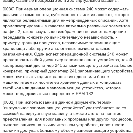
вышеуказанные процессы 260 и 250 виртуальной машины.
[0030] Примерная операционная система 240 может содержать
различные компоненты, субкомпоненты или их аспекты, которые
являются релевантными для нижеприведенных описаний. Хотя
проиллюстрированы в качестве визуально различных элементов
на фиг. 2, такое визуальное изображение не имеет намерение
передавать конкретную вычислительную независимость, к
примеру, границы процессов, независимые запоминающие
хранилища либо другие аналогичные вычислительные
разграничения. Один аспект операционной системы 240 может
представлять собой диспетчер запоминающего устройства, такой
как примерный диспетчер 241 запоминающего устройства. Более
конкретно, примерный диспетчер 241 запоминающего устройства
может считывать код или данные из одного или более
машиночитаемых носителей хранения данных и копировать
такой код или данные в запоминающее устройство, которое
может поддерживаться посредством RAM 132.
[0031] При использовании в данном документе, термин
"виртуальное запоминающее устройство" употребляется не со
ссылкой на виртуальную машину, а вместо этого на понятие
представления, для прикладных программ или других процессов,
выполняющихся на вычислительном устройстве, вероятности
наличия доступа к большему объему запоминающего устройства,