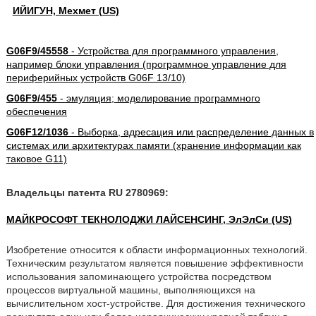
ИЙИГУН, Мехмет (US)
G06F9/45558
- Устройства для программного управления,
например блоки управления (программное управление для
периферийных устройств G06F 13/10)
G06F9/455
- эмуляция; моделирование программного
обеспечения
G06F12/1036
- Выборка, адресация или распределение данных в
системах или архитектурах памяти (хранение информации как
таковое G11)
Владельцы патента RU 2780969:
МАЙКРОСОФТ ТЕКНОЛОДЖИ ЛАЙСЕНСИНГ, ЭлЭлСи (US)
Изобретение относится к области информационных технологий.
Техническим результатом является повышение эффективности
использования запоминающего устройства посредством
процессов виртуальной машины, выполняющихся на
вычислительном хост-устройстве. Для достижения технического