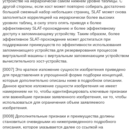
устройстве на иерархически самом нижнем уровне таблицы. С
другой стороны, если хост может повторно собирать достаточно
большой смежный набор небольших страниц, SLAT может снова
заполняться корреляцией на иерархически более высоких
уровнях таблиц, в силу этого опять приводя к более
эффективному SLAT-прохождению и более эффективному
доступу к запоминающему устройству. Таким образом, более
эффективное SLAT-прохождение может достигаться при
поддержании преимуществ по эффективности использования
запоминающего устройства для резервирования процессов
виртуальной машины с виртуальным запоминающим устройством
вычислительного хост-устройства.
[0007] Это краткое изложение сущности изобретения приведено
для представления в упрощенной форме подборки концепций,
которые дополнительно описаны ниже в подробном описании.
Данное краткое изложение сущности изобретения не имеет
намерением ни то, чтобы идентифицировать ключевые признаки
или важнейшие признаки заявленного изобретения, ни то, чтобы
использоваться для ограничения объем заявляемого
изобретения.
[0008] Дополнительные признаки и преимущества должны
становиться очевидными из нижеприведенного подробного
описания, которое указывается далее со ссылкой на