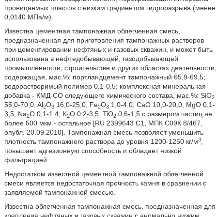
проницаемых пластов с низким градиентом гидроразрыва (менее
0,0140 МПа/м).
Известна цементная тампонажная облегченная смесь,
предназначенная для приготовления тампонажных растворов
при цементировании нефтяных и газовых скважин, и может быть
использована в нефтедобывающей, газодобывающей
промышленности, строительстве и других областях деятельности,
содержащая, мас.%: портландцемент тампонажный 65,9-69,5;
водорастворимый полимер 0,1-0,5; комплексная минеральная
добавка - КМД-СО следующего химического состава, мас.%: SiO
2
55,0-70,0; Al
O
16,0-25,0; Fe
O
1,0-4,0; СаО 10,0-20,0; MgO 0,1-
2
3
2
3
3,5; Na
O 0,1-1,4; K
O 0,2-3,5; TiO
0,6-1,5 с размером частиц не
2
2
2
более 500 мкм - остальное [RU 2399643 С1, МПК С09К 8/467,
опубл. 20.09.2010]. Тампонажная смесь позволяет уменьшить
3
плотность тампонажного раствора до уровня 1200-1250 кг/м
,
повышает адгезионную способность и обладает низкой
фильтрацией.
Недостатком известной цементной тампонажной облегченной
смеси является недостаточная прочность камня в сравнении с
заявляемой тампонажной смесью.
Известна облегченная тампонажная смесь, предназначенная для
крепления нефтяных и газовых скважин с аномально низким