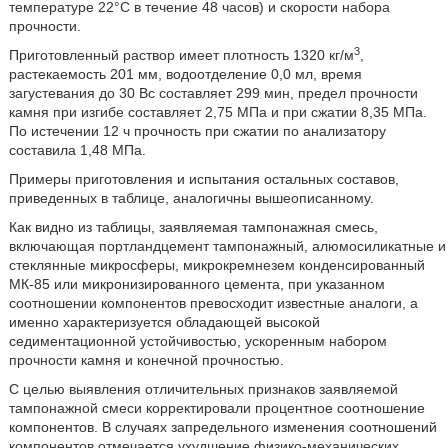
температуре 22°С в течение 48 часов) и скорости набора
прочности.
3
Приготовленный раствор имеет плотность 1320 кг/м
,
растекаемость 201 мм, водоотделение 0,0 мл, время
загустевания до 30 Вс составляет 299 мин, предел прочности
камня при изгибе составляет 2,75 МПа и при сжатии 8,35 МПа.
По истечении 12 ч прочность при сжатии по анализатору
составила 1,48 МПа.
Примеры приготовления и испытания остальных составов,
приведенных в таблице, аналогичны вышеописанному.
Как видно из таблицы, заявляемая тампонажная смесь,
включающая портландцемент тампонажный, алюмосиликатные и
стеклянные микросферы, микрокремнезем конденсированный
МК-85 или микронизированного цемента, при указанном
соотношении компонентов превосходит известные аналоги, а
именно характеризуется обладающей высокой
седиментационной устойчивостью, ускоренным набором
прочности камня и конечной прочностью.
С целью выявления отличительных признаков заявляемой
тампонажной смеси корректировали процентное соотношение
компонентов. В случаях запредельного изменения соотношений
компонентов отмечается ухудшение физико-механических