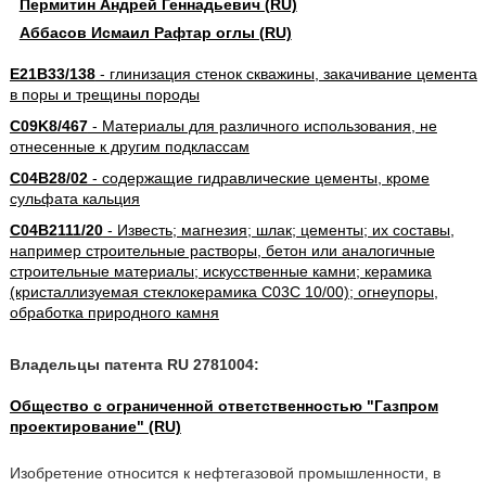
Пермитин Андрей Геннадьевич (RU)
Аббасов Исмаил Рафтар оглы (RU)
E21B33/138
- глинизация стенок скважины, закачивание цемента
в поры и трещины породы
C09K8/467
- Материалы для различного использования, не
отнесенные к другим подклассам
C04B28/02
- содержащие гидравлические цементы, кроме
сульфата кальция
C04B2111/20
- Известь; магнезия; шлак; цементы; их составы,
например строительные растворы, бетон или аналогичные
строительные материалы; искусственные камни; керамика
(кристаллизуемая стеклокерамика C03C 10/00); огнеупоры,
обработка природного камня
Владельцы патента RU 2781004:
Общество с ограниченной ответственностью "Газпром
проектирование" (RU)
Изобретение относится к нефтегазовой промышленности, в