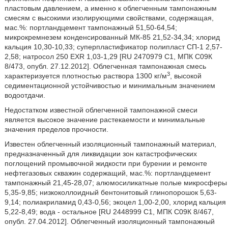
пластовым давлением, а именно к облегченным тампонажным
смесям с высокими изолирующими свойствами, содержащая,
мас.%: портландцемент тампонажный 51,50-64,54;
микрокремнезем конденсированный МК-85 21,52-34,34; хлорид
кальция 10,30-10,33; суперпластификатор полипласт СП-1 2,57-
2,58; натросол 250 EXR 1,03-1,29 [RU 2470979 С1, МПК С09К
8/473, опубл. 27.12.2012]. Облегченная тампонажная смесь
3
характеризуется плотностью раствора 1300 кг/м
, высокой
седиментационной устойчивостью и минимальным значением
водоотдачи.
Недостатком известной облегченной тампонажной смеси
является высокое значение растекаемости и минимальные
значения пределов прочности.
Известен облегченный изоляционный тампонажный материал,
предназначенный для ликвидации зон катастрофических
поглощений промывочной жидкости при бурении и ремонте
нефтегазовых скважин содержащий, мас.%: портландцемент
тампонажный 21,45-28,07; алюмосиликатные полые микросферы
5,35-9,85; низкоколлоидный бентонитовый глинопорошок 5,63-
9,14; полиакриламид 0,43-0,56; экоцел 1,00-2,00, хлорид кальция
5,22-8,49; вода - остальное [RU 2448999 С1, МПК С09К 8/467,
опубл. 27.04.2012]. Облегченный изоляционный тампонажный