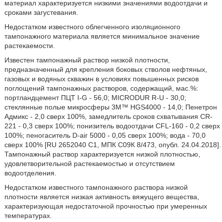
материал характеризуется низкими значениями водоотдачи и
сроками загустевания.
Недостатком известного облегченного изоляционного
тампонажного материала является минимальное значение
растекаемости.
Известен тампонажный раствор низкой плотности,
предназначенный для крепления боковых стволов нефтяных,
газовых и водяных скважин в условиях повышенных рисков
поглощений тампонажных растворов, содержащий, мас.%:
портландцемент ПЦТ I-G - 56,0; MICRODUR R-U - 30,0;
стеклянные полые микросферы 3М™ HGS4000 - 14,0; Пенетрон
Адмикс - 2,0 сверх 100%, замедлитель сроков схватывания CR-
221 - 0,3 сверх 100%; понизитель водоотдачи CFL-160 - 0,2 сверх
100%; пеногаситель D-air 5000 - 0,05 сверх 100%; вода - 70,0
сверх 100% [RU 2652040 С1, МПК С09К 8/473, опубл. 24.04.2018].
Тампонажный раствор характеризуется низкой плотностью,
удовлетворительной растекаемостью и отсутствием
водоотделения.
Недостатком известного тампонажного раствора низкой
плотности является низкая активность вяжущего вещества,
характеризующая недостаточной прочностью при умеренных
температурах.