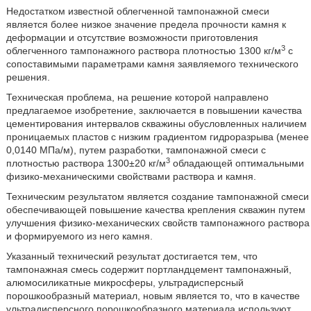
Недостатком известной облегченной тампонажной смеси
является более низкое значение предела прочности камня к
деформации и отсутствие возможности приготовления
3
облегченного тампонажного раствора плотностью 1300 кг/м
с
сопоставимыми параметрами камня заявляемого технического
решения.
Техническая проблема, на решение которой направлено
предлагаемое изобретение, заключается в повышении качества
цементирования интервалов скважины обусловленных наличием
проницаемых пластов с низким градиентом гидроразрыва (менее
0,0140 МПа/м), путем разработки, тампонажной смеси с
3
плотностью раствора 1300±20 кг/м
обладающей оптимальными
физико-механическими свойствами раствора и камня.
Техническим результатом является создание тампонажной смеси
обеспечивающей повышение качества крепления скважин путем
улучшения физико-механических свойств тампонажного раствора
и формируемого из него камня.
Указанный технический результат достигается тем, что
тампонажная смесь содержит портландцемент тампонажный,
алюмосиликатные микросферы, ультрадисперсный
порошкообразный материал, новым является то, что в качестве
ультрадисперсного порошкообразного материала используют