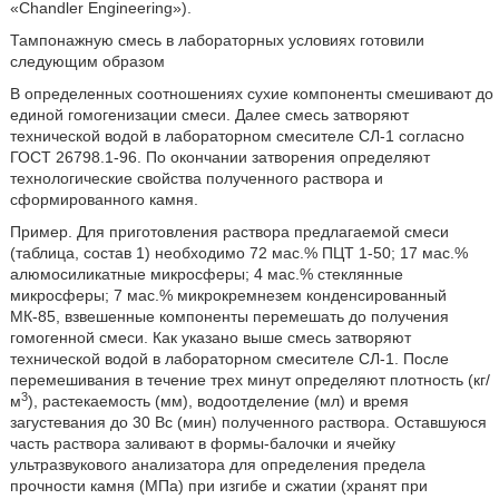
«Chandler Engineering»).
Тампонажную смесь в лабораторных условиях готовили
следующим образом
В определенных соотношениях сухие компоненты смешивают до
единой гомогенизации смеси. Далее смесь затворяют
технической водой в лабораторном смесителе СЛ-1 согласно
ГОСТ 26798.1-96. По окончании затворения определяют
технологические свойства полученного раствора и
сформированного камня.
Пример. Для приготовления раствора предлагаемой смеси
(таблица, состав 1) необходимо 72 мас.% ПЦТ 1-50; 17 мас.%
алюмосиликатные микросферы; 4 мас.% стеклянные
микросферы; 7 мас.% микрокремнезем конденсированный
МК-85, взвешенные компоненты перемешать до получения
гомогенной смеси. Как указано выше смесь затворяют
технической водой в лабораторном смесителе СЛ-1. После
перемешивания в течение трех минут определяют плотность (кг/
3
м
), растекаемость (мм), водоотделение (мл) и время
загустевания до 30 Вс (мин) полученного раствора. Оставшуюся
часть раствора заливают в формы-балочки и ячейку
ультразвукового анализатора для определения предела
прочности камня (МПа) при изгибе и сжатии (хранят при