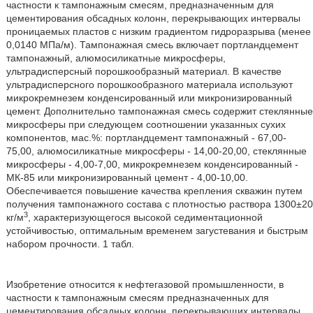
частности к тампонажным смесям, предназначенным для
цементирования обсадных колонн, перекрывающих интервалы
проницаемых пластов с низким градиентом гидроразрыва (менее
0,0140 МПа/м). Тампонажная смесь включает портландцемент
тампонажный, алюмосиликатные микросферы,
ультрадисперсный порошкообразный материал. В качестве
ультрадисперсного порошкообразного материала используют
микрокремнезем конденсированный или микронизированный
цемент. Дополнительно тампонажная смесь содержит стеклянные
микросферы при следующем соотношении указанных сухих
компонентов, мас.%: портландцемент тампонажный - 67,00-
75,00, алюмосиликатные микросферы - 14,00-20,00, стеклянные
микросферы - 4,00-7,00, микрокремнезем конденсированный -
МК-85 или микронизированный цемент - 4,00-10,00.
Обеспечивается повышение качества крепления скважин путем
получения тампонажного состава с плотностью раствора 1300±20
3
кг/м
, характеризующегося высокой седиментационной
устойчивостью, оптимальным временем загустевания и быстрым
набором прочности. 1 табл.
Изобретение относится к нефтегазовой промышленности, в
частности к тампонажным смесям предназначенных для
цементирования обсадных колонн, перекрывающих интервалы