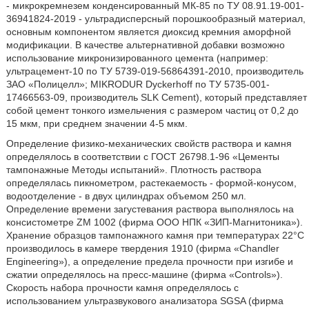
- микрокремнезем конденсированный МК-85 по ТУ 08.91.19-001-
36941824-2019 - ультрадисперсный порошкообразный материал,
основным компонентом является диоксид кремния аморфной
модификации. В качестве альтернативной добавки возможно
использование микронизированного цемента (например:
ультрацемент-10 по ТУ 5739-019-56864391-2010, производитель
ЗАО «Полицелл»; MIKRODUR Dyckerhoff по ТУ 5735-001-
17466563-09, производитель SLK Cement), который представляет
собой цемент тонкого измельчения с размером частиц от 0,2 до
15 мкм, при среднем значении 4-5 мкм.
Определение физико-механических свойств раствора и камня
определялось в соответствии с ГОСТ 26798.1-96 «Цементы
тампонажные Методы испытаний». Плотность раствора
определялась пикнометром, растекаемость - формой-конусом,
водоотделение - в двух цилиндрах объемом 250 мл.
Определение времени загустевания раствора выполнялось на
консистометре ZM 1002 (фирма ООО НПК «ЗИП-Магнитоника»).
Хранение образцов тампонажного камня при температурах 22°С
производилось в камере твердения 1910 (фирма «Chandler
Engineering»), а определение предела прочности при изгибе и
сжатии определялось на пресс-машине (фирма «Controls»).
Скорость набора прочности камня определялось с
использованием ультразвукового анализатора SGSA (фирма