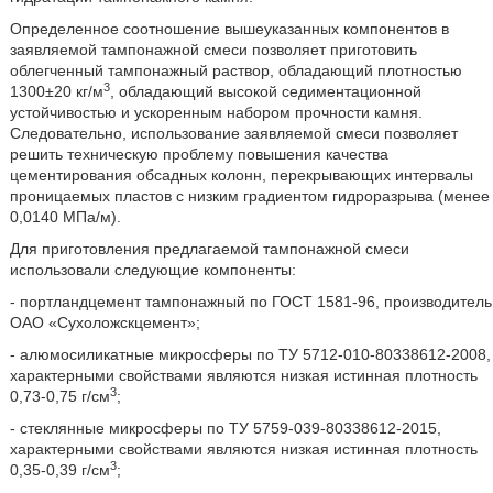
Определенное соотношение вышеуказанных компонентов в
заявляемой тампонажной смеси позволяет приготовить
облегченный тампонажный раствор, обладающий плотностью
3
1300±20 кг/м
, обладающий высокой седиментационной
устойчивостью и ускоренным набором прочности камня.
Следовательно, использование заявляемой смеси позволяет
решить техническую проблему повышения качества
цементирования обсадных колонн, перекрывающих интервалы
проницаемых пластов с низким градиентом гидроразрыва (менее
0,0140 МПа/м).
Для приготовления предлагаемой тампонажной смеси
использовали следующие компоненты:
- портландцемент тампонажный по ГОСТ 1581-96, производитель
ОАО «Сухоложскцемент»;
- алюмосиликатные микросферы по ТУ 5712-010-80338612-2008,
характерными свойствами являются низкая истинная плотность
3
0,73-0,75 г/см
;
- стеклянные микросферы по ТУ 5759-039-80338612-2015,
характерными свойствами являются низкая истинная плотность
3
0,35-0,39 г/см
;