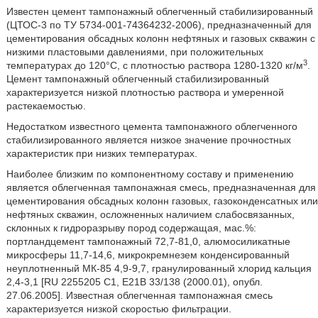
Известен цемент тампонажный облегченный стабилизированный
(ЦТОС-3 по ТУ 5734-001-74364232-2006), предназначенный для
цементирования обсадных колонн нефтяных и газовых скважин с
низкими пластовыми давлениями, при положительных
3
температурах до 120°С, с плотностью раствора 1280-1320 кг/м
.
Цемент тампонажный облегченный стабилизированный
характеризуется низкой плотностью раствора и умеренной
растекаемостью.
Недостатком известного цемента тампонажного облегченного
стабилизированного является низкое значение прочностных
характеристик при низких температурах.
Наиболее близким по компонентному составу и применению
является облегченная тампонажная смесь, предназначенная для
цементирования обсадных колонн газовых, газоконденсатных или
нефтяных скважин, осложненных наличием слабосвязанных,
склонных к гидроразрыву пород содержащая, мас.%:
портландцемент тампонажный 72,7-81,0, алюмосиликатные
микросферы 11,7-14,6, микрокремнезем конденсированный
неуплотненный МК-85 4,9-9,7, гранулированный хлорид кальция
2,4-3,1 [RU 2255205 С1, Е21В 33/138 (2000.01), опубл.
27.06.2005]. Известная облегченная тампонажная смесь
характеризуется низкой скоростью фильтрации.