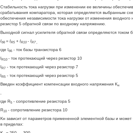
Стабильность тока нагрузки при изменении ее величины обеспечив
срабатывания компаратора, которая определяется выбранным сх
обеспечения независимости тока нагрузки от изменения входного 
резистор 5 обратной связи по входному напряжению.
Выходной сигнал усилителя обратной связи определяются током б
I
= I
+ I
- I
б6
R
5
R
10
R
7
,
где I
- ток базы транзистора 6
б6
I
- ток протекающий через резистор 10
R10
I
- ток протекающий через резистор 7
R7
I
- ток протекающий через резистор 5
R5
Введен коэффициент компенсации входного напряжения K
н
,
где R
- сопротивление резистора 5
5
R
- сопротивление резистора 10
10
Kн зависит от параметров примененной элементной базы и может 
в приделах:
K
= 250 … 300