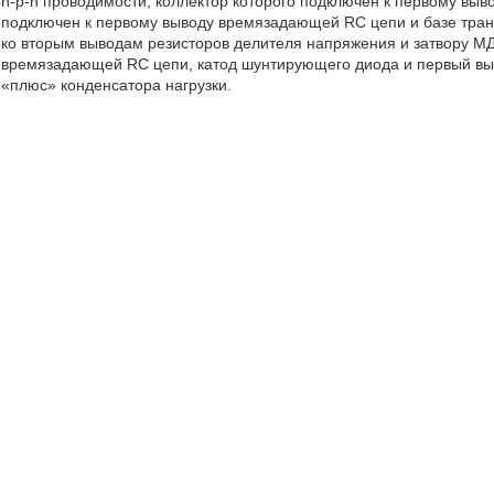
n-p-n проводимости, коллектор которого подключен к первому выво
подключен к первому выводу времязадающей RC цепи и базе транз
ко вторым выводам резисторов делителя напряжения и затвору МДП
времязадающей RC цепи, катод шунтирующего диода и первый выв
«плюс» конденсатора нагрузки.