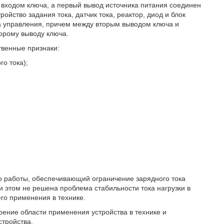
 входом ключа, а первый вывод источника питания соединен
ойство задания тока, датчик тока, реактор, диод и блок
а управления, причем между вторым выводом ключа и
орому выводу ключа.
твенные признаки:
го тока);
о работы, обеспечивающий ограничение зарядного тока
и этом не решена проблема стабильности тока нагрузки в
его применения в технике.
ение области применения устройства в технике и
стройства.