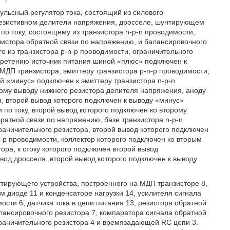
ульсный регулятор тока, состоящий из силового
резистивном делители напряжения, дросселе, шунтирующем
 по току, состоящему из транзистора n-p-n проводимости,
резистора обратной связи по напряжению, и балансировочного
го из транзистора p-n-p проводимости, ограничительного
ретению источник питания шиной «плюс» подключен к
МДП транзистора, эмиттеру транзистора p-n-p проводимости,
й «минус» подключен к эмиттеру транзистора n-p-n
ому выводу нижнего резистора делителя напряжения, аноду
, второй вывод которого подключен к выводу «минус»
 по току, второй вывод которого подключен ко второму
ратной связи по напряжению, базе транзистора n-p-n
раничительного резистора, второй вывод которого подключен
-p проводимости, коллектор которого подключен ко вторым
ра, к стоку которого подключен второй вывод
од дросселя, второй вывод которого подключен к выводу
утирующего устройства, построенного на МДП транзисторе 8,
 диоде 11 и конденсаторе нагрузки 14, усилителя сигнала
ости 6, датчика тока в цепи питания 13, резистора обратной
алансировочного резистора 7, компаратора сигнала обратной
ограничительного резистора 4 и времязадающей RC цепи 3.