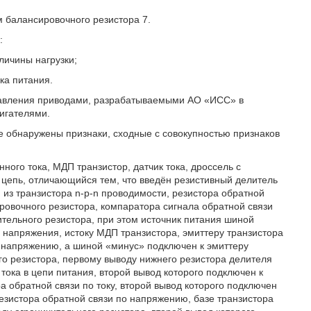
м балансировочного резистора 7.
:
личины нагрузки;
ка питания.
равления приводами, разрабатываемыми АО «ИСС» в
вигателями.
 обнаружены признаки, сходные с совокупностью признаков
ого тока, МДП транзистор, датчик тока, дроссель с
епь, отличающийся тем, что введён резистивный делитель
 из транзистора n-p-n проводимости, резистора обратной
ировочного резистора, компаратора сигнала обратной связи
ительного резистора, при этом источник питания шиной
 напряжения, истоку МДП транзистора, эмиттеру транзистора
о напряжению, а шиной «минус» подключен к эмиттеру
го резистора, первому выводу нижнего резистора делителя
ока в цепи питания, второй вывод которого подключен к
а обратной связи по току, второй вывод которого подключен
езистора обратной связи по напряжению, базе транзистора