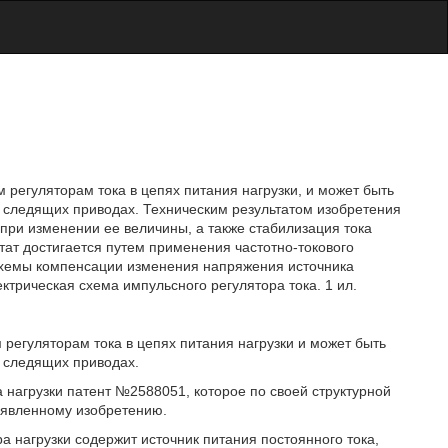
м регуляторам тока в цепях питания нагрузки, и может быть
 следящих приводах. Техническим результатом изобретения
 при изменении ее величины, а также стабилизация тока
тат достигается путем применения частотно-токового
и схемы компенсации изменения напряжения источника
ектрическая схема импульсного регулятора тока. 1 ил.
 регуляторам тока в цепях питания нагрузки и может быть
 следящих приводах.
а нагрузки патент №2588051, которое по своей структурной
заявленному изобретению.
а нагрузки содержит источник питания постоянного тока,