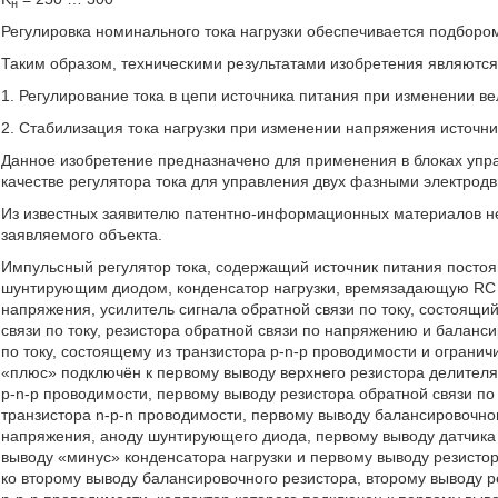
н
Регулировка номинального тока нагрузки обеспечивается подборо
Таким образом, техническими результатами изобретения являются
1. Регулирование тока в цепи источника питания при изменении ве
2. Стабилизация тока нагрузки при изменении напряжения источни
Данное изобретение предназначено для применения в блоках уп
качестве регулятора тока для управления двух фазными электрод
Из известных заявителю патентно-информационных материалов не
заявляемого объекта.
Импульсный регулятор тока, содержащий источник питания постоянн
шунтирующим диодом, конденсатор нагрузки, времязадающую RC ц
напряжения, усилитель сигнала обратной связи по току, состоящий
связи по току, резистора обратной связи по напряжению и баланс
по току, состоящему из транзистора p-n-p проводимости и огранич
«плюс» подключён к первому выводу верхнего резистора делителя
p-n-p проводимости, первому выводу резистора обратной связи п
транзистора n-p-n проводимости, первому выводу балансировочно
напряжения, аноду шунтирующего диода, первому выводу датчика т
выводу «минус» конденсатора нагрузки и первому выводу резистор
ко второму выводу балансировочного резистора, второму выводу р