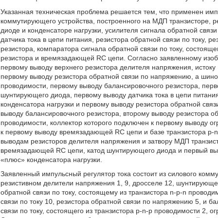
Указанная техническая проблема решается тем, что применен имп
коммутирующего устройства, построенного на МДП транзисторе, 
диоде и конденсаторе нагрузки, усилителя сигнала обратной связи
датчика тока в цепи питания, резистора обратной связи по току, 
резистора, компаратора сигнала обратной связи по току, состояще
резистора и времязадающей RC цепи. Согласно заявленному изоб
первому выводу верхнего резистора делителя напряжения, истоку 
первому выводу резистора обратной связи по напряжению, а шино
проводимости, первому выводу балансировочного резистора, перв
шунтирующего диода, первому выводу датчика тока в цепи питания
конденсатора нагрузки и первому выводу резистора обратной связи
выводу балансировочного резистора, второму выводу резистора об
проводимости, коллектор которого подключен к первому выводу ог
к первому выводу времязадающей RC цепи и базе транзистора p-n
выводам резисторов делителя напряжения и затвору МДП транзисто
времязадающей RC цепи, катод шунтирующего диода и первый выв
«плюс» конденсатора нагрузки.
Заявленный импульсный регулятор тока состоит из силового комм
резистивном делители напряжения 1, 9, дросселе 12, шунтирующем
обратной связи по току, состоящему из транзистора n-p-n проводим
связи по току 10, резистора обратной связи по напряжению 5, и б
связи по току, состоящего из транзистора p-n-p проводимости 2, 