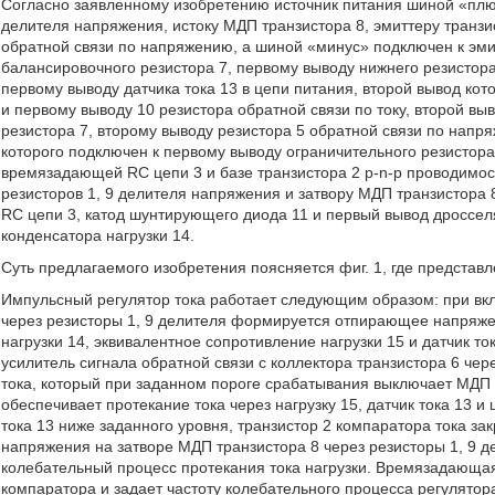
Согласно заявленному изобретению источник питания шиной «плю
делителя напряжения, истоку МДП транзистора 8, эмиттеру транзи
обратной связи по напряжению, а шиной «минус» подключен к эми
балансировочного резистора 7, первому выводу нижнего резистор
первому выводу датчика тока 13 в цепи питания, второй вывод кот
и первому выводу 10 резистора обратной связи по току, второй в
резистора 7, второму выводу резистора 5 обратной связи по напря
которого подключен к первому выводу ограничительного резистора
времязадающей RC цепи 3 и базе транзистора 2 p-n-p проводимос
резисторов 1, 9 делителя напряжения и затвору МДП транзистора 
RC цепи 3, катод шунтирующего диода 11 и первый вывод дроссел
конденсатора нагрузки 14.
Суть предлагаемого изобретения поясняется фиг. 1, где представл
Импульсный регулятор тока работает следующим образом: при вкл
через резисторы 1, 9 делителя формируется отпирающее напряжен
нагрузки 14, эквивалентное сопротивление нагрузки 15 и датчик ток
усилитель сигнала обратной связи с коллектора транзистора 6 чер
тока, который при заданном пороге срабатывания выключает МДП 
обеспечивает протекание тока через нагрузку 15, датчик тока 13 
тока 13 ниже заданного уровня, транзистор 2 компаратора тока з
напряжения на затворе МДП транзистора 8 через резисторы 1, 9 
колебательный процесс протекания тока нагрузки. Времязадающая
компаратора и задает частоту колебательного процесса регулятора