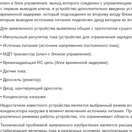
ключ и блок управления, выход которого соединен с управляющим
с первым выводом ключа, в устройство дополнительно введены устр
временной задержки, который подсоединен ко второму входу блок
вторым выводом источника питания подключен диод катодом ко вт
Для заявленного устройства выявлены общие с прототипом сущес
• Импульсный регулятор тока (устройство для ограничения зарядно
• Источник питания (источник напряжения постоянного тока);
• МДП транзистор (ключ с блоком управления);
• Времязадающая RC цепь (блок временной задержки);
• Датчик тока;
• Дроссель (реактор);
• Диод, шунтирующий дроссель;
• Конденсатор нагрузки.
Недостатком известного устройства является выбранный режим ег
конденсатора нагрузки в момент включения источника питания. Пр
различных режимах работы устройства, что ограничивает область 
Технической проблемой заявленного изобретения является расшир
стабилизация величины тока в различных условиях эксплуатации у