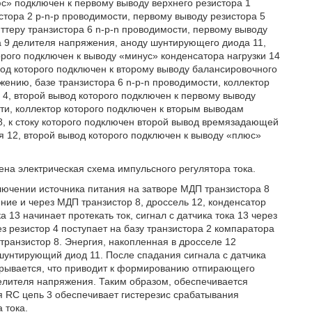
с» подключен к первому выводу верхнего резистора 1
стора 2 p-n-p проводимости, первому выводу резистора 5
ттеру транзистора 6 n-p-n проводимости, первому выводу
а 9 делителя напряжения, аноду шунтирующего диода 11,
орого подключен к выводу «минус» конденсатора нагрузки 14
ывод которого подключен к второму выводу балансировочного
жению, базе транзистора 6 n-p-n проводимости, коллектор
 4, второй вывод которого подключен к первому выводу
ти, коллектор которого подключен к вторым выводам
8, к стоку которого подключен второй вывод времязадающей
я 12, второй вывод которого подключен к выводу «плюс»
ена электрическая схема импульсного регулятора тока.
ючении источника питания на затворе МДП транзистора 8
ие и через МДП транзистор 8, дроссель 12, конденсатор
а 13 начинает протекать ток, сигнал с датчика тока 13 через
ез резистор 4 поступает на базу транзистора 2 компаратора
транзистор 8. Энергия, накопленная в дросселе 12
и шунтирующий диод 11. После спадания сигнала с датчика
акрывается, что приводит к формированию отпирающего
делителя напряжения. Таким образом, обеспечивается
 RC цепь 3 обеспечивает гистерезис срабатывания
 тока.