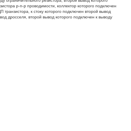
ду ограничительного резистора, второй вывод которого
истора p-n-p проводимости, коллектор которого подключен
 транзистора, к стоку которого подключен второй вывод
од дросселя, второй вывод которого подключен к выводу