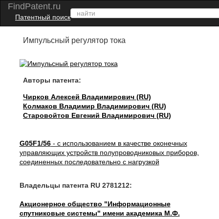
FindPatent.ru
Патентный поиск
Импульсный регулятор тока
Авторы патента:
Чирков Алексей Владимирович (RU)
Колмаков Владимир Владимирович (RU)
Старовойтов Евгений Владимирович (RU)
G05F1/56
- с использованием в качестве оконечных
управляющих устройств полупроводниковых приборов,
соединенных последовательно с нагрузкой
Владельцы патента RU 2781212:
Акционерное общество "Информационные
спутниковые системы" имени академика М.Ф.