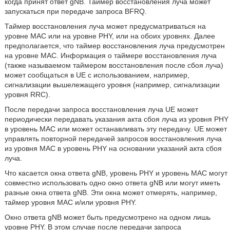
когда принят ответ gNB. Таймер восстановления луча может
запускаться при передаче запроса BFRQ.
Таймер восстановления луча может предусматриваться на
уровне MAC или на уровне PHY, или на обоих уровнях. Далее
предполагается, что таймер восстановления луча предусмотрен
на уровне MAC. Информация о таймере восстановления луча
(также называемом таймером восстановления после сбоя луча)
может сообщаться в UE с использованием, например,
сигнализации вышележащего уровня (например, сигнализации
уровня RRC).
После передачи запроса восстановления луча UE может
периодически передавать указания акта сбоя луча из уровня PHY
в уровень MAC или может останавливать эту передачу. UE может
управлять повторной передачей запросов восстановления луча
из уровня MAC в уровень PHY на основании указаний акта сбоя
луча.
Что касается окна ответа gNB, уровень PHY и уровень MAC могут
совместно использовать одно окно ответа gNB или могут иметь
разные окна ответа gNB. Эти окна может отмерять, например,
таймер уровня MAC и/или уровня PHY.
Окно ответа gNB может быть предусмотрено на одном лишь
уровне PHY. В этом случае после передачи запроса