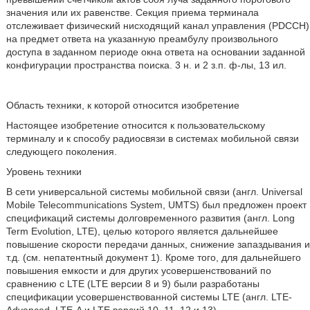
значения или их равенстве. Секция приема терминала
отслеживает физический нисходящий канал управления (PDCCH)
на предмет ответа на указанную преамбулу произвольного
доступа в заданном периоде окна ответа на основании заданной
конфигурации пространства поиска. 3 н. и 2 з.п. ф-лы, 13 ил.
Область техники, к которой относится изобретение
Настоящее изобретение относится к пользовательскому
терминалу и к способу радиосвязи в системах мобильной связи
следующего поколения.
Уровень техники
В сети универсальной системы мобильной связи (англ. Universal
Mobile Telecommunications System, UMTS) был предложен проект
спецификаций системы долговременного развития (англ. Long
Term Evolution, LTE), целью которого является дальнейшее
повышение скорости передачи данных, снижение запаздывания и
т.д. (см. непатентный документ 1). Кроме того, для дальнейшего
повышения емкости и для других усовершенствований по
сравнению с LTE (LTE версии 8 и 9) были разработаны
спецификации усовершенствованной системы LTE (англ. LTE-