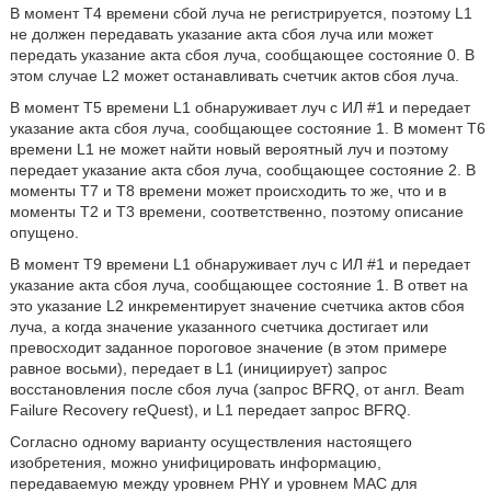
В момент Т4 времени сбой луча не регистрируется, поэтому L1
не должен передавать указание акта сбоя луча или может
передать указание акта сбоя луча, сообщающее состояние 0. В
этом случае L2 может останавливать счетчик актов сбоя луча.
В момент Т5 времени L1 обнаруживает луч с ИЛ #1 и передает
указание акта сбоя луча, сообщающее состояние 1. В момент Т6
времени L1 не может найти новый вероятный луч и поэтому
передает указание акта сбоя луча, сообщающее состояние 2. В
моменты Т7 и Т8 времени может происходить то же, что и в
моменты Т2 и Т3 времени, соответственно, поэтому описание
опущено.
В момент Т9 времени L1 обнаруживает луч с ИЛ #1 и передает
указание акта сбоя луча, сообщающее состояние 1. В ответ на
это указание L2 инкрементирует значение счетчика актов сбоя
луча, а когда значение указанного счетчика достигает или
превосходит заданное пороговое значение (в этом примере
равное восьми), передает в L1 (инициирует) запрос
восстановления после сбоя луча (запрос BFRQ, от англ. Beam
Failure Recovery reQuest), и L1 передает запрос BFRQ.
Согласно одному варианту осуществления настоящего
изобретения, можно унифицировать информацию,
передаваемую между уровнем PHY и уровнем MAC для