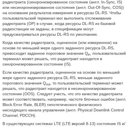
радиотракта (синхронизированное состояние (англ. In-Sync, IS)
или несинхронизированное состояние (англ. Out-Of-Sync, COS))
на основании результатов измерения в ресурсах DL-RS. Чтобы
пользовательский терминал мог выполнить отслеживание
радиотракта (ОР) в случае, когда ресурсы DL-RS из базовой
радиостанции не заданы, в спецификации могут
предусматриваться ресурсы DL-RS по умолчанию.
Когда качество радиотракта, оцененное (или измеренное) на
основе по меньшей мере одного заданного ресурса DL-RS,
превосходит заданное пороговое значение Q
, пользовательский
in
терминал может решать, что радиотракт находится в
синхронизированном состоянии (IS).
Если качество радиотракта, оцененное на основе по меньшей
мере одного заданного ресурса DL-RS, меньше заданного
порогового значения Q
, то пользовательский терминал может
out
решать, что радиотракт находится в несинхронизированном
состоянии (OOS). Следует учесть, что это качество радиотракта
может соответствовать, например, частоте блочных ошибок (англ.
Block Error Rate, BLER) гипотетического физического
нисходящего канала управления (англ. Physical Downlink Control
Channel, PDCCH).
В существующих системах LTE (LTE версий 8-13) состояние IS и/