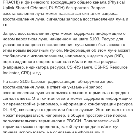
PRACH)) и физического восходящего общего канала (Physical
Uplink Shared CHannel, PUSCH) без грантов. Запрос
восстановления луча может называться сигналом запроса
восстановления луча, сигналом запроса восстановления луча и
т.п.
Запрос восстановления луча может содержать информацию о
новом вероятном луче, найденном на шаге S103. Ресурс для
указанного запроса восстановления луча может быть связан с
этим новым вероятным лучом. Информация об этом луче может
сообщаться с использованием, например, индекса луча (ИЛ),
порта заданного опорного сигнала и/или индекса ресурса
(например, индикатора ресурса CSI-RS (англ. CSI-RS Resource
Indicator, CRI)) и т.д.
На шаге S105 базовая радиостанция, обнаружив запрос
восстановления луча, в ответ на указанный запрос
восстановления луча из пользовательского терминала передает
сигнал ответа. Этот сигнал ответа может содержать информацию
о перенастройке (например, информацию конфигурации ресурса
DL-RS), связанную с одним или более лучами. Этот сигнал ответа
может передаваться, например, в общем пространстве поиска
пользовательских терминалов в PDCCH. Пользовательский
терминал может определять, какой луч передачи и/или луч
приема использовать, на основании информации о