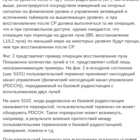
выше, регистрируется посредством измерений на опорных
сигналах на физическом уровне и управления активацией и
истечением таймеров на вышележащих уровнях, и при
восстановлении после CP должна выполняться та же операция,
что и при произвольном доступе, однако ожидается, что
операции при переходе на другие лучи (BR, восстановление
L1/L2 луча) по меньшей мере на некоторых уровнях будут проще,
чем при восстановлении после СР.
Фиг. 2 представляет пример операции восстановления луча.
Показанное количество лучей и т.п. представляет собой лишь
неограничивающие примеры. На фиг. 2 в исходном состоянии
(шаг S101) пользовательский терминал принимает нисходящий
канал управления (физический нисходящий канал управления
(PDCCH)), передаваемый из базовой радиостанции с
использованием двух лучей.
На шаге S102, когда радиоволна из базовой радиостанции
оказывается перекрытой, пользовательский терминал не может
обнаружить PDCCH. Такое перекрытие может возникнуть,
например, в результате влияния препятствий между
пользовательским терминалом и базовой радиостанцией,
замирания, помехи и т.д.
Пользовательский терминал при выполнении заданного условия