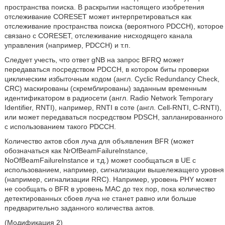
пространства поиска. В раскрытии настоящего изобретения
отслеживание CORESET может интерпретироваться как
отслеживание пространства поиска (вероятного PDCCH), которое
связано с CORESET, отслеживание нисходящего канала
управления (например, PDCCH) и т.п.
Следует учесть, что ответ gNB на запрос BFRQ может
передаваться посредством PDCCH, в котором биты проверки
циклическим избыточным кодом (англ. Cyclic Redundancy Check,
CRC) маскированы (скремблированы) заданным временным
идентификатором в радиосети (англ. Radio Network Temporary
Identifier, RNTI), например, RNTI в соте (англ. Cell-RNTI, C-RNTI),
или может передаваться посредством PDSCH, запланированного
с использованием такого PDCCH.
Количество актов сбоя луча для объявления BFR (может
обозначаться как NrOfBeamFailurelnstance,
NoOfBeamFailurelnstance и т.д.) может сообщаться в UE с
использованием, например, сигнализации вышележащего уровня
(например, сигнализации RRC). Например, уровень PHY может
не сообщать о BFR в уровень MAC до тех пор, пока количество
детектированных сбоев луча не станет равно или больше
предварительно заданного количества актов.
(Модификация 2)