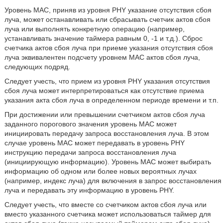
Уровень MAC, приняв из уровня PHY указание отсутствия сбоя
луча, может останавливать или сбрасывать счетчик актов сбоя
луча или выполнять конкретную операцию (например,
устанавливать значение таймера равным 0, -1 и т.д.). Сброс
счетчика актов сбоя луча при приеме указания отсутствия сбоя
луча эквивалентен подсчету уровнем MAC актов сбоя луча,
следующих подряд.
Следует учесть, что прием из уровня PHY указания отсутствия
сбоя луча может интерпретироваться как отсутствие приема
указания акта сбоя луча в определенном периоде времени и т.п.
При достижении или превышении счетчиком актов сбоя луча
заданного порогового значения уровень MAC может
инициировать передачу запроса восстановления луча. В этом
случае уровень MAC может передавать в уровень PHY
инструкцию передачи запроса восстановления луча
(инициирующую информацию). Уровень MAC может выбирать
информацию об одном или более новых вероятных лучах
(например, индекс луча) для включения в запрос восстановления
луча и передавать эту информацию в уровень PHY.
Следует учесть, что вместе со счетчиком актов сбоя луча или
вместо указанного счетчика может использоваться таймер для