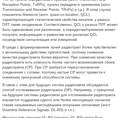
Reception Points, TxRPs), пункты передачи и приемника (англ.
Transmission and Receiver Points, TRxPs) и т.д.). В этом случае
показатель близости (англ. quasi-co-location, QCL),
характеризующий статистические свойства каналов, у разных
ПЛТ также неодинаков. Соответственно, QCL у разных ПЛТ может
быть одинаковым или различным, а передатчик/приемник может
получать информацию о равенстве или различии QCL
посредством сигнализации или измерений.
В среде с формированием лучей радиотракт более чувствителен
к затеняющему действию препятствий, поэтому снижение
качества радиотракта более вероятно. При снижении качества
радиотракта есть опасность более частого возникновения сбоев
радиотракта (CP). При CP требуется переустановление
соединения с сотами, поэтому частые CP могут привести к
снижению пропускной способности системы.
В связи с этим для будущих систем радиосвязи обсуждается
способ отслеживания радиотракта (ОР). Например, с прицелом
на будущие системы радиосвязи для отслеживания радиотракта
изучается поддержка одного или более нисходящих сигналов
(также называемых нисходящими опорными сигналами (англ.
Downlink Reference Signals, DL-RS) и т.п.).
Ресурсы для сигналов DL-RS (ресурсы DL-RS) могут быть