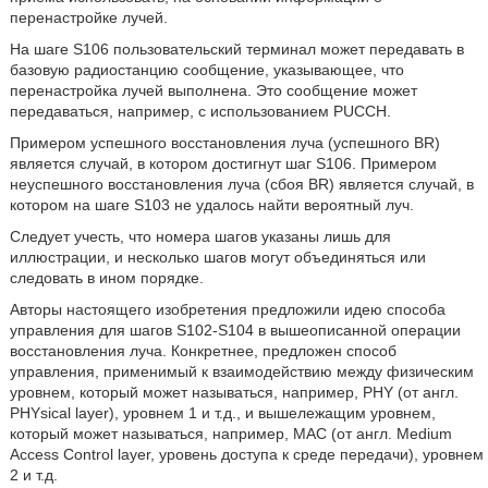
перенастройке лучей.
На шаге S106 пользовательский терминал может передавать в
базовую радиостанцию сообщение, указывающее, что
перенастройка лучей выполнена. Это сообщение может
передаваться, например, с использованием PUCCH.
Примером успешного восстановления луча (успешного BR)
является случай, в котором достигнут шаг S106. Примером
неуспешного восстановления луча (сбоя BR) является случай, в
котором на шаге S103 не удалось найти вероятный луч.
Следует учесть, что номера шагов указаны лишь для
иллюстрации, и несколько шагов могут объединяться или
следовать в ином порядке.
Авторы настоящего изобретения предложили идею способа
управления для шагов S102-S104 в вышеописанной операции
восстановления луча. Конкретнее, предложен способ
управления, применимый к взаимодействию между физическим
уровнем, который может называться, например, PHY (от англ.
PHYsical layer), уровнем 1 и т.д., и вышележащим уровнем,
который может называться, например, MAC (от англ. Medium
Access Control layer, уровень доступа к среде передачи), уровнем
2 и т.д.