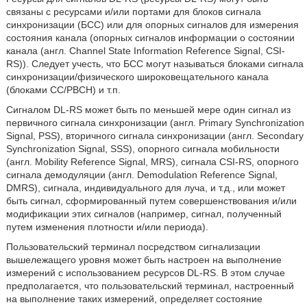
связаны с ресурсами и/или портами для блоков сигнала
синхронизации (БСС) или для опорных сигналов для измерения
состояния канала (опорных сигналов информации о состоянии
канала (англ. Channel State Information Reference Signal, CSI-
RS)). Следует учесть, что БСС могут называться блоками сигнала
синхронизации/физического широковещательного канала
(блоками СС/РВСН) и т.п.
Сигналом DL-RS может быть по меньшей мере один сигнал из
первичного сигнала синхронизации (англ. Primary Synchronization
Signal, PSS), вторичного сигнала синхронизации (англ. Secondary
Synchronization Signal, SSS), опорного сигнала мобильности
(англ. Mobility Reference Signal, MRS), сигнала CSI-RS, опорного
сигнала демодуляции (англ. Demodulation Reference Signal,
DMRS), сигнала, индивидуального для луча, и т.д., или может
быть сигнал, сформированный путем совершенствования и/или
модификации этих сигналов (например, сигнал, полученный
путем изменения плотности и/или периода).
Пользовательский терминал посредством сигнализации
вышележащего уровня может быть настроен на выполнение
измерений с использованием ресурсов DL-RS. В этом случае
предполагается, что пользовательский терминал, настроенный
на выполнение таких измерений, определяет состояние