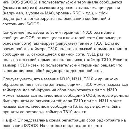
или OOS (IS/OOS) в пользовательском терминале сообщается
(указывается) из физического уровня в вышележащие уровни
(например, в уровень MAC, уровень RRC и т.д.), и сбой
радиотракта регистрируется на основании сообщений о
состояниях IS/OOS.
Конкретнее, пользовательский терминал, N310 раз приняв
сообщение OOS, относящееся к некоторой соте (например, к
основной соте), активирует (запускает) таймер Т310. Если во
время работы таймера Т310 пользовательский терминал принял
сообщение IS, относящееся к данной соте, N311 раз, то
пользовательский терминал останавливает таймер Т310. Если же
таймер Т310 истек, то пользовательский терминал решает, что
зарегистрирован сбой радиотракта для данной соты.
Следует учесть, что названия N310, N311, Т310 и др. никоим
образом не являются ограничивающими. Т310 может называться
таймером для обнаружения сбоя радиотракта или т.п. N310
может называться количеством сообщений OOS, которые должны
быть приняты до активации таймера Т310 или т.п. N311 может
называться количеством сообщений IS, которые должны быть
приняты до остановки таймера Т310 или т.п.
На фиг. 1 представлена схема регистрации сбоя радиотракта на
основании IS/OOS. На чертеже предполагается, что