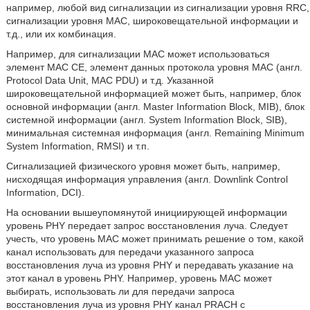
например, любой вид сигнализации из сигнализации уровня RRC,
сигнализации уровня MAC, широковещательной информации и
т.д., или их комбинация.
Например, для сигнализации MAC может использоваться
элемент MAC СЕ, элемент данных протокола уровня MAC (англ.
Protocol Data Unit, MAC PDU) и т.д. Указанной
широковещательной информацией может быть, например, блок
основной информации (англ. Master Information Block, MIB), блок
системной информации (англ. System Information Block, SIB),
минимальная системная информация (англ. Remaining Minimum
System Information, RMSI) и т.п.
Сигнализацией физического уровня может быть, например,
нисходящая информация управления (англ. Downlink Control
Information, DCI).
На основании вышеупомянутой инициирующей информации
уровень PHY передает запрос восстановления луча. Следует
учесть, что уровень MAC может принимать решение о том, какой
канал использовать для передачи указанного запроса
восстановления луча из уровня PHY и передавать указание на
этот канал в уровень PHY. Например, уровень MAC может
выбирать, использовать ли для передачи запроса
восстановления луча из уровня PHY канал PRACH с