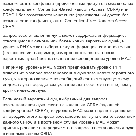
возможностью конфликта (произвольный доступ с возможностью
конфликта, англ. Contention-Based Random Access, CBRA) или
PRACH без возможности конфликта (произвольный доступ без
возможности конфликта, англ. Contention-Free Random Access,
CFRA).
Запрос восстановления луча может содержать информацию,
относящуюся к одному или более новых вероятных лучей, и
уровень PHY может выбирать эту информацию самостоятельно
(на основании, например, измеренного качества новых
вероятных лучей) или на основании сообщения из уровня MAC.
Например, уровень MAC может предписывать уровню PHY
включение в запрос восстановления луча того нового вероятного
луча, у которого количество сообщений соответствующего ему
индекса луча посредством указаний акта сбоя луча выше, чем у
других индексов луча.
Если новый вероятный луч, выбранный для запроса
восстановления луча, связан с заданным CFRA (заданной
конфигурацией CFRA), то уровень MAC может принять решение
о передаче этого запроса восстановления луча с использованием
данного CFRA, а в противном случае уровень MAC может
принять решение о передаче этого запроса восстановления луча
с использованием CBRA.