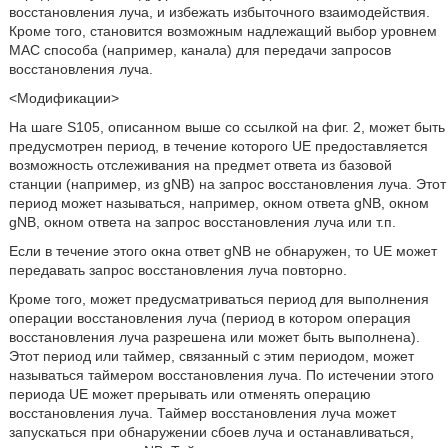
восстановления луча, и избежать избыточного взаимодействия.
Кроме того, становится возможным надлежащий выбор уровнем
MAC способа (например, канала) для передачи запросов
восстановления луча.
<Модификации>
На шаге S105, описанном выше со ссылкой на фиг. 2, может быть
предусмотрен период, в течение которого UE предоставляется
возможность отслеживания на предмет ответа из базовой
станции (например, из gNB) на запрос восстановления луча. Этот
период может называться, например, окном ответа gNB, окном
gNB, окном ответа на запрос восстановления луча или т.п.
Если в течение этого окна ответ gNB не обнаружен, то UE может
передавать запрос восстановления луча повторно.
Кроме того, может предусматриваться период для выполнения
операции восстановления луча (период в котором операция
восстановления луча разрешена или может быть выполнена).
Этот период или таймер, связанный с этим периодом, может
называться таймером восстановления луча. По истечении этого
периода UE может прерывать или отменять операцию
восстановления луча. Таймер восстановления луча может
запускаться при обнаружении сбоев луча и останавливаться,