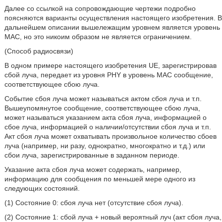
Далее со ссылкой на сопровождающие чертежи подробно
поясняются варианты осуществления настоящего изобретения. В
дальнейшем описании вышележащим уровнем является уровень
MAC, но это никоим образом не является ограничением.
(Способ радиосвязи)
В одном примере настоящего изобретения UE, зарегистрировав
сбой луча, передает из уровня PHY в уровень MAC сообщение,
соответствующее сбою луча.
Событие сбоя луча может называться актом сбоя луча и т.п.
Вышеупомянутое сообщение, соответствующее сбою луча,
может называться указанием акта сбоя луча, информацией о
сбое луча, информацией о наличии/отсутствии сбоя луча и т.п.
Акт сбоя луча может охватывать произвольное количество сбоев
луча (например, ни разу, однократно, многократно и т.д.) или
сбои луча, зарегистрированные в заданном периоде.
Указание акта сбоя луча может содержать, например,
информацию для сообщения по меньшей мере одного из
следующих состояний.
(1) Состояние 0: сбоя луча нет (отсутствие сбоя луча).
(2) Состояние 1: сбой луча + новый вероятный луч (акт сбоя луча,