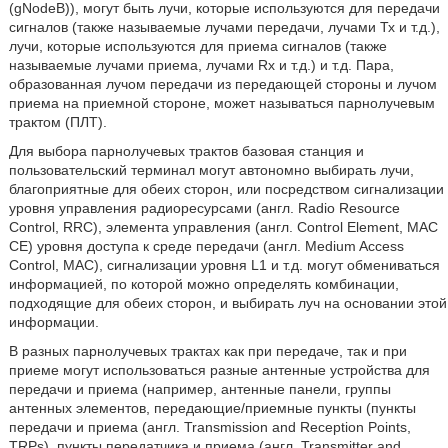
(gNodeB)), могут быть лучи, которые используются для передачи
сигналов (также называемые лучами передачи, лучами Тх и т.д.),
лучи, которые используются для приема сигналов (также
называемые лучами приема, лучами Rx и т.д.) и т.д. Пара,
образованная лучом передачи из передающей стороны и лучом
приема на приемной стороне, может называться парнолучевым
трактом (ПЛТ).
Для выбора парнолучевых трактов базовая станция и
пользовательский терминал могут автономно выбирать лучи,
благоприятные для обеих сторон, или посредством сигнализации
уровня управления радиоресурсами (англ. Radio Resource
Control, RRC), элемента управления (англ. Control Element, MAC
СЕ) уровня доступа к среде передачи (англ. Medium Access
Control, MAC), сигнализации уровня L1 и т.д. могут обмениваться
информацией, по которой можно определять комбинации,
подходящие для обеих сторон, и выбирать луч на основании этой
информации.
В разных парнолучевых трактах как при передаче, так и при
приеме могут использоваться разные антенные устройства для
передачи и приема (например, антенные панели, группы
антенных элементов, передающие/приемные пункты (пункты
передачи и приема (англ. Transmission and Reception Points,
TRPs), пункты передатчика и приема (англ. Transmitter and