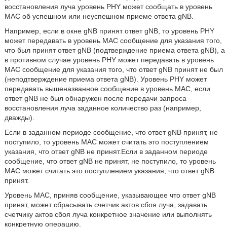
восстановления луча уровень PHY может сообщать в уровень
MAC об успешном или неуспешном приеме ответа gNB.
Например, если в окне gNB принят ответ gNB, то уровень PHY
может передавать в уровень MAC сообщение для указания того,
что был принят ответ gNB (подтверждение приема ответа gNB), а
в противном случае уровень PHY может передавать в уровень
MAC сообщение для указания того, что ответ gNB принят не был
(неподтверждение приема ответа gNB). Уровень PHY может
передавать вышеназванное сообщение в уровень MAC, если
ответ gNB не был обнаружен после передачи запроса
восстановления луча заданное количество раз (например,
дважды).
Если в заданном периоде сообщение, что ответ gNB принят, не
поступило, то уровень MAC может считать это поступлением
указания, что ответ gNB не принят.Если в заданном периоде
сообщение, что ответ gNB не принят, не поступило, то уровень
MAC может считать это поступлением указания, что ответ gNB
принят.
Уровень MAC, приняв сообщение, указывающее что ответ gNB
принят, может сбрасывать счетчик актов сбоя луча, задавать
счетчику актов сбоя луча конкретное значение или выполнять
конкретную операцию.