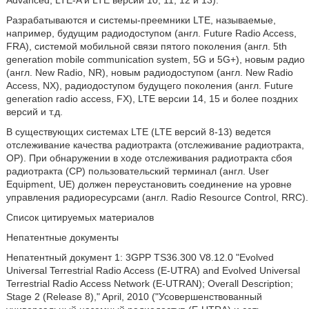
Advanced, LTE-A и LTE версий 10, 11, 12 и 13).
Разрабатываются и системы-преемники LTE, называемые,
например, будущим радиодоступом (англ. Future Radio Access,
FRA), системой мобильной связи пятого поколения (англ. 5th
generation mobile communication system, 5G и 5G+), новым радио
(англ. New Radio, NR), новым радиодоступом (англ. New Radio
Access, NX), радиодоступом будущего поколения (англ. Future
generation radio access, FX), LTE версии 14, 15 и более поздних
версий и т.д.
В существующих системах LTE (LTE версий 8-13) ведется
отслеживание качества радиотракта (отслеживание радиотракта,
ОР). При обнаружении в ходе отслеживания радиотракта сбоя
радиотракта (CP) пользовательский терминал (англ. User
Equipment, UE) должен переустановить соединение на уровне
управления радиоресурсами (англ. Radio Resource Control, RRC).
Список цитируемых материалов
Непатентные документы
Непатентный документ 1: 3GPP TS36.300 V8.12.0 "Evolved
Universal Terrestrial Radio Access (E-UTRA) and Evolved Universal
Terrestrial Radio Access Network (E-UTRAN); Overall Description;
Stage 2 (Release 8)," April, 2010 ("Усовершенствованный