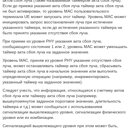
актов сбоя луча (также называемый таймером акта сбоя луча).
Если до приема указания акта сбоя луча таймер акта сбоя луча
не был активирован, то уровень MAC пользовательского
терминала UE может запускать этот таймер. Уровень MAC может
инициировать запрос восстановления луча при истечении
указанного таймера, если до истечения указанного таймера не
было принято указание отсутствия сбоя луча.
При приеме из уровня PHY указания акта сбоя луча,
сообщающего состояние 1 или 2, уровень MAC может уменьшать
таймер акта сбоя луча на заданное значение.
Уровень MAC, приняв из уровня PHY указание отсутствия сбоя
луча, может останавливать таймер акта сбоя луча, сбрасывать
таймер акта сбоя луча в начальное значение или выполнять
определенную операцию (например, инкрементировать
указанный таймер на заданное значение).
Следует учесть, что информация, относящаяся к счетчику актов
сбоя луча или таймеру акта сбоя луча (например,
вышеупомянутое заданное пороговое значение, длительность
таймера и т.д.) может сообщаться с использованием
сигнализации вышележащего уровня, сигнализации физического
уровня или их комбинации.
Сигнализацией вышележащего уровня при этом может быть,