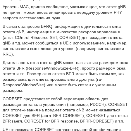
Уровень MAC, приняв сообщение, указывающее, что ответ gNB
не принят, может вновь инициировать передачу уровнем PHY
запроса восстановления луча.
В связи с запросом BFRQ, информация о длительности окна
ответа gNB, информация о множестве ресурсов управления
(англ. COntrol REsource SET, CORESET) для ожидания ответа
gNB и т.д. может сообщаться в UE с использованием, например,
сигнализации вышележащего уровня (например сигнализации
RRC).
Длительность окна ответа gNB может называться размером окна
ответа BFR (ResponseWindowSize-BFR), просто размером окна
ответа и т.п. Размер окна ответа BFR может быть таким же, как
размер окна для ответа произвольного доступа (га-
ResponseWindowSize) или может быть связан с указанным
размером.
CORESET представляет собой вероятную область для
размещения канала управления (например, PDCCH). CORESET
для отслеживания на предмет ответа gNB может называться
CORESET для BFR (англ. BFR-CORESET), CORESET для ответа
BFR (англ. CORESET for BFR response, BFRR-CORESET) и т.п.
UE отслеживает CORESET согласно заданной конфигурации