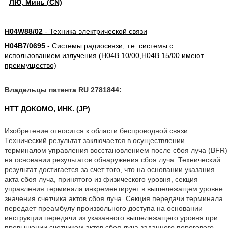
ЛЮ, Минь (CN)
H04W88/02
- Техника электрической связи
H04B7/0695
- Системы радиосвязи, т.е. системы с
использованием излучения (H04B 10/00,H04B 15/00 имеют
преимущество)
Владельцы патента RU 2781844:
НТТ ДОКОМО, ИНК. (JP)
Изобретение относится к области беспроводной связи.
Технический результат заключается в осуществлении
терминалом управления восстановлением после сбоя луча (BFR)
на основании результатов обнаружения сбоя луча. Технический
результат достигается за счет того, что на основании указания
акта сбоя луча, принятого из физического уровня, секция
управления терминала инкрементирует в вышележащем уровне
значения счетчика актов сбоя луча. Секция передачи терминала
передает преамбулу произвольного доступа на основании
инструкции передачи из указанного вышележащего уровня при
превышении счетчиком актов сбоя луча заданного порогового