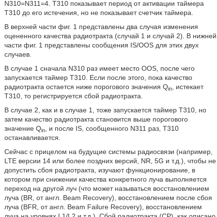
N310=N311=4. Т310 показывает период от активации таймера
Т310 до его истечения, но не показывает счетчик таймера.
В верхней части фиг. 1 представлены два случая изменения
оцененного качества радиотракта (случай 1 и случай 2). В нижней
части фиг. 1 представлены сообщения IS/OOS для этих двух
случаев.
В случае 1 сначала N310 раз имеет место OOS, после чего
запускается таймер Т310. Если после этого, пока качество
радиотракта остается ниже порогового значения Q
, истекает
in
Т310, то регистрируется сбой радиотракта.
В случае 2, как и в случае 1, тоже запускается таймер Т310, но
затем качество радиотракта становится выше порогового
значение Q
, и после IS, сообщенного N311 раз, Т310
in
останавливается.
Сейчас с прицелом на будущие системы радиосвязи (например,
LTE версии 14 или более поздних версий, NR, 5G и т.д.), чтобы не
допустить сбоя радиотракта, изучают функционирование, в
котором при снижении качества конкретного луча выполняется
переход на другой луч (что может называться восстановлением
луча (BR, от англ. Beam Recovery), восстановлением после сбоя
луча (BFR, от англ. Beam Failure Recovery), восстановлением
луча на уровнях L1/L2 и т.д.). Сбой радиотракта (CP), как описано