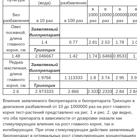
(вода)
разбавление
в
в
в
Без
1000
10000
100000
100
разбавления
в 10 раз
в 100 раз
раз
раз
раз
р
Овес
Заявляемый
посевной,
биопрепарат
длина
1.4
0.77
2.81
2.53
1.78
1.
главного
корня, см
Трихоцин
1.48
2.046667
1.42
1.74
1.6466
0.8533
1
Редька
Заявляемый
масличная,
биопрепарат
длина
1.9766
1.113333
1.8
3.74
2.95
3.
главного
корня, см
Трихоцин
2.6
2.973333
2.866
2.333
2.2333
2.84
2.8
Влияние заявляемого биопрепарата и биопрепарата Трихоцин в
диапазоне разбавлений от 10 до 1000000 раз на рост главного
корня тест-растений представлено на рис. 1 и рис. 2, где видно,
что оба препарата в зависимости от дозировки оказали как
стимулирующее влияние на рост главного корня, так и
ингибирующее. При этом стимулирующее действие заявляемый
биопрепарат в оптимальных рост стимулирующих концентрациях