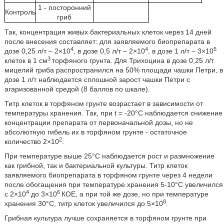
1 - посторонний
Контроль
гриб
Так, концентрация живых бактериальных клеток через 14 дней
после внесения составляет: для заявляемого биопрепарата в
4
4
5
дозе 0,25 л/т – 2×10
, в дозе 0,5 л/т – 2×10
, в дозе 1 л/т – 3×10
3
клеток в 1 см
торфяного грунта. Для Трихоцина в дозе 0,25 л/т
мицелий гриба распространился на 50% площади чашки Петри, в
дозе 1 л/т наблюдается сплошной зарост чашки Петри с
агаризованной средой (8 баллов по шкале).
Титр клеток в торфяном грунте возрастает в зависимости от
температуры хранения. Так, при t = -20°С наблюдается снижение
концентрации препарата от первоначальной дозы, но не
абсолютную гибель их в торфяном грунте - остаточное
2
количество 2×10
.
При температуре выше 25°С наблюдается рост и размножение
как грибной, так и бактериальной культуры. Титр клеток
заявляемого биопрепарата в торфяном грунте через 4 недели
после обогащения при температуре хранения 5-10°С увеличился
4
6
с 2×10
до 3×10
КОЕ, а при той же дозе, но при температуре
8
хранения 30°С, титр клеток увеличился до 5×10
.
Грибная культура лучше сохраняется в торфяном грунте при