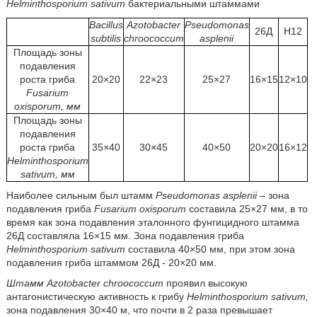
Helminthosporium sativum
бактериальными штаммами
Bacillus
Azotobacter
Pseudomonas
26Д
H12
subtilis
chroococcum
asplenii
Площадь зоны
подавления
роста гриба
20×20
22×23
25×27
16×15
12×10
Fusarium
oxisporum, мм
Площадь зоны
подавления
роста гриба
35×40
30×45
40×50
20×20
16×12
Helminthosporium
sativum, мм
Наиболее сильным был штамм
Pseudomonas asplenii
– зона
подавления гриба
Fusarium oxisporum
составила 25×27 мм, в то
время как зона подавления эталонного фунгицидного штамма
26Д составляла 16×15 мм. Зона подавления гриба
Helminthosporium sativum
составила 40×50 мм, при этом зона
подавления гриба штаммом 26Д - 20×20 мм.
Штамм Azotobacter chroococcum
проявил высокую
антагонистическую активность к грибу
Helminthosporium sativum,
зона подавления 30×40 м, что почти в 2 раза превышает