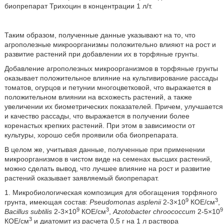
биопрепарат Трихоцин в концентрации 1 л/т.
Таким образом, полученные данные указывают на то, что
агрополезные микроорганизмы положительно влияют на рост и
развитие растений при добавлении их в торфяные грунты.
Добавление агрополезных микроорганизмов в торфяные грунты
оказывает положительное влияние на культивирование рассады
томатов, огурцов и петунии многоцветковой, что выражается в
положительном влиянии на всхожесть растений, а также
увеличении их биометрических показателей. Причем, улучшается
и качество рассады, что выражается в получении более
коренастых крепких растений. При этом в зависимости от
культуры, хорошо себя проявили оба биопрепарата.
В целом же, учитывая данные, полученные при применении
микроорганизмов в чистом виде на семенах высших растений,
можно сделать вывод, что лучшее влияние на рост и развитие
растений оказывает заявляемый биопрепарат.
1. Микробиологическая композиция для обогащения торфяного
9
3
грунта, имеющая состав:
Pseudomonas asplenii
2-3×10
КОЕ/см
,
9
3
9
Bacillus subtilis
2-3×10
КОЕ/см
,
Azotobacter chroococcum
2-5×10
3
КОЕ/см
и диатомит из расчета 0,5 г на 1 л раствора