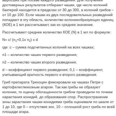
выросших при посеве каждого разведения. Для получения
достоверных результатов отбирают чашки, где число колоний
бактерий находится в пределах от 30 до 300, а колоний грибов –
от 10 до 100. Если чашки из двух последовательных разведений
попадают в эту область, количество колониеобразующих единиц
(КОЕ) в 1 мл рассчитывают, как их среднее значение.
Рассчитывают среднее количество КОЕ (N) в 1 мл по формуле:
N= c/ (n
+0,1х n
) х d
1
2
где: c – сумма подсчитанных колоний на всех чашках;
n1 – количество чашек первого разведения;
n2 – количество чашек второго разведения;
d – коэффициент первого разведения; 0,1 – коэффициент,
учитывающий кратность первого и второго разведения.
Гриб препарата Трихоцин фиксировали на чашках Петри с
картофелеглюкозным агаром. Так как грибы не образуют
колонии, то оценку обогащенности грибом проводили по точкам
нарастания конидий, до образования спор. Распространение
зоны зарастания чашки конидиями гриба оценивали по шкале от
1 до 10, где 0 – отсутствие зон, 10 – сплошной рост гриба по всей
площади агара.