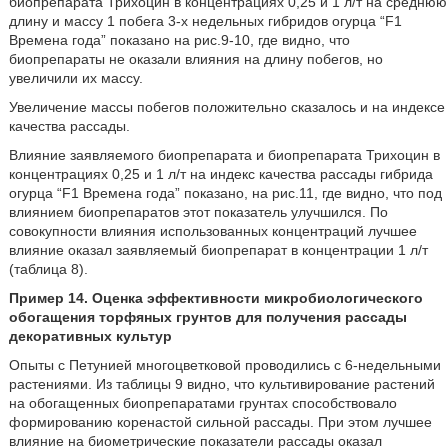
биопрепарата Трихоцин в концентрациях 0,25 и 1 л/т на среднюю
длину и массу 1 побега 3-х недельных гибридов огурца “F1
Времена года” показано на рис.9-10, где видно, что
биопрепараты не оказали влияния на длину побегов, но
увеличили их массу.
Увеличение массы побегов положительно сказалось и на индексе
качества рассады.
Влияние заявляемого биопрепарата и биопрепарата Трихоцин в
концентрациях 0,25 и 1 л/т на индекс качества рассады гибрида
огурца “F1 Времена года” показано, на рис.11, где видно, что под
влиянием биопрепаратов этот показатель улучшился. По
совокупности влияния использованных концентраций лучшее
влияние оказал заявляемый биопрепарат в концентрации 1 л/т
(таблица 8).
Пример 14. Оценка эффективности микробиологического
обогащения торфяных грунтов для получения рассады
декоративных культур
Опыты с Петунией многоцветковой проводились с 6-недельными
растениями. Из таблицы 9 видно, что культивирование растений
на обогащенных биопрепаратами грунтах способствовало
формированию коренастой сильной рассады. При этом лучшее
влияние на биометрические показатели рассады оказал