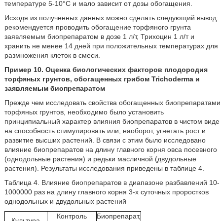
температуре 5-10°С и мало зависит от дозы обогащения.
Исходя из полученных данных можно сделать следующий вывод:
рекомендуется проводить обогащение торфяного грунта
заявляемым биопрепаратом в дозе 1 л/т, Трихоцин 1 л/т и
хранить не менее 14 дней при положительных температурах для
размножения клеток в смеси.
Пример 10. Оценка биологических факторов плодородия
торфяных грунтов, обогащенных грибом Trichoderma и
заявляемым биопрепаратом
Прежде чем исследовать свойства обогащенных биопрепаратами
торфяных грунтов, необходимо было установить
принципиальный характер влияния биопрепаратов в чистом виде
на способность стимулировать или, наоборот, угнетать рост и
развитие высших растений. В связи с этим было исследовано
влияние биопрепаратов на длину главного корня овса посевного
(однодольные растения) и редьки масличной (двудольные
растения). Результаты исследования приведены в таблице 4.
Таблица 4. Влияние биопрепаратов в диапазоне разбавлений 10-
1000000 раз на длину главного корня 3-х суточных проростков
однодольных и двудольных растений
Контроль
Биопрепарат,
Культура