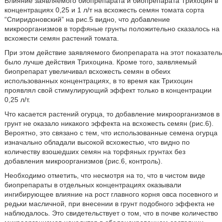
Влияние заявляемого биопрепарата и биопрепарата Трихоцин в
концентрациях 0,25 и 1 л/т на всхожесть семян томата сорта
“Спиридоновский” на рис.5 видно, что добавление
микроорганизмов в торфяные грунты положительно сказалось на
всхожести семян растений томата.
При этом действие заявляемого биопрепарата на этот показатель
было лучше действия Трихоцина. Кроме того, заявляемый
биопрепарат увеличивал всхожесть семян в обеих
использованных концентрациях, в то время как Трихоцин
проявлял свой стимулирующий эффект только в концентрации
0,25 л/т.
Что касается растений огурца, то добавление микроорганизмов в
грунт не оказало никакого эффекта на всхожесть семян (рис.6).
Вероятно, это связано с тем, что использованные семена огурца
изначально обладали высокой всхожестью, что видно по
количеству взошедших семян на торфяных грунтах без
добавления микроорганизмов (рис.6, контроль).
Необходимо отметить, что несмотря на то, что в чистом виде
биопрепараты в отдельных концентрациях оказывали
ингибирующее влияние на рост главного корня овса посевного и
редьки масличной, при внесении в грунт подобного эффекта не
наблюдалось. Это свидетельствует о том, что в почве количество