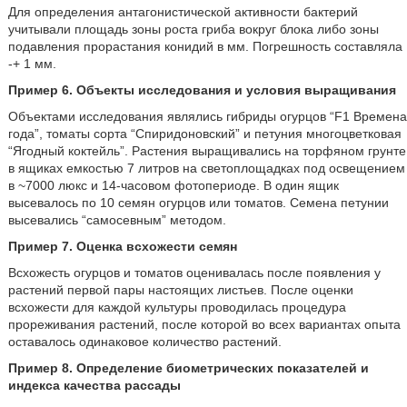
Для определения антагонистической активности бактерий
учитывали площадь зоны роста гриба вокруг блока либо зоны
подавления прорастания конидий в мм. Погрешность составляла
-+ 1 мм.
Пример 6. Объекты исследования и условия выращивания
Объектами исследования являлись гибриды огурцов “F1 Времена
года”, томаты сорта “Спиридоновский” и петуния многоцветковая
“Ягодный коктейль”. Растения выращивались на торфяном грунте
в ящиках емкостью 7 литров на светоплощадках под освещением
в ~7000 люкс и 14-часовом фотопериоде. В один ящик
высевалось по 10 семян огурцов или томатов. Семена петунии
высевались “самосевным” методом.
Пример 7. Оценка всхожести семян
Всхожесть огурцов и томатов оценивалась после появления у
растений первой пары настоящих листьев. После оценки
всхожести для каждой культуры проводилась процедура
прореживания растений, после которой во всех вариантах опыта
оставалось одинаковое количество растений.
Пример 8. Определение биометрических показателей и
индекса качества рассады