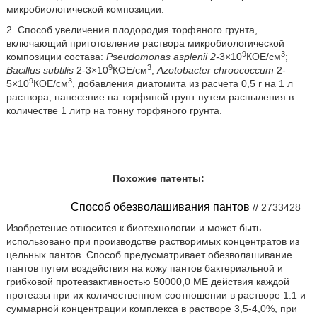
микробиологической композиции.
2. Способ увеличения плодородия торфяного грунта,
включающий приготовление раствора микробиологической
9
3
композиции состава:
Pseudomonas asplenii 2-
3×10
КОЕ/см
;
9
3
Bacillus subtilis
2-3×10
КОЕ/см
;
Azotobacter chroococcum
2-
9
3
5×10
КОЕ/см
, добавления диатомита из расчета 0,5 г на 1 л
раствора, нанесение на торфяной грунт путем распыления в
количестве 1 литр на тонну торфяного грунта.
Похожие патенты:
Способ обезволашивания пантов
// 2733428
Изобретение относится к биотехнологии и может быть
использовано при производстве растворимых концентратов из
цельных пантов. Способ предусматривает обезволашивание
пантов путем воздействия на кожу пантов бактериальной и
грибковой протеазактивностью 50000,0 ME действия каждой
протеазы при их количественном соотношении в растворе 1:1 и
суммарной концентрации комплекса в растворе 3,5-4,0%, при