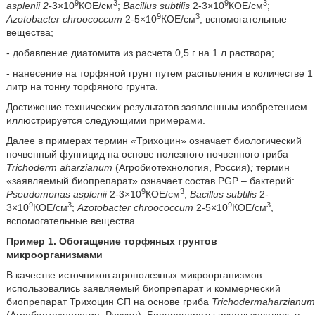
9
3
9
3
asplenii 2-
3×10
КОЕ/см
;
Bacillus subtilis
2-3×10
КОЕ/см
;
9
3
Azotobacter chroococcum
2-5×10
КОЕ/см
, вспомогательные
вещества;
- добавление диатомита из расчета 0,5 г на 1 л раствора;
- нанесение на торфяной грунт путем распыления в количестве 1
литр на тонну торфяного грунта.
Достижение технических результатов заявленным изобретением
иллюстрируется следующими примерами.
Далее в примерах термин «Трихоцин» означает биологический
почвенный фунгицид на основе полезного почвенного гриба
Trichoderm aharzianum
(Агробиотехнология, Россия)
;
термин
«заявляемый биопрепарат» означает состав PGP – бактерий:
9
3
Pseudomonas asplenii
2-3×10
КОЕ/см
;
Bacillus subtilis
2-
9
3
9
3
3×10
КОЕ/см
;
Azotobacter chroococcum
2-5×10
КОЕ/см
,
вспомогательные вещества.
Пример 1. Обогащение торфяных грунтов
микроорганизмами
В качестве источников агрополезных микроорганизмов
использовались заявляемый биопрепарат и коммерческий
биопрепарат Трихоцин СП на основе гриба
Trichodermaharzianum