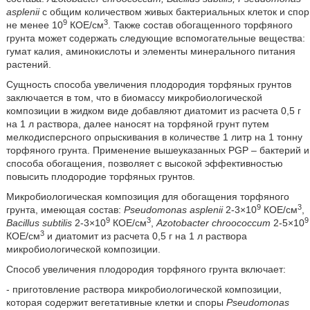
asplenii
с общим количеством живых бактериальных клеток и спор
9
3
не менее 10
КОЕ/см
. Также состав обогащенного торфяного
грунта может содержать следующие вспомогательные вещества:
гумат калия, аминокислоты и элементы минерального питания
растений.
Сущность способа увеличения плодородия торфяных грунтов
заключается в том, что в биомассу микробиологической
композиции в жидком виде добавляют диатомит из расчета 0,5 г
на 1 л раствора, далее наносят на торфяной грунт путем
мелкодисперсного опрыскивания в количестве 1 литр на 1 тонну
торфяного грунта. Применение вышеуказанных PGP – бактерий и
способа обогащения, позволяет с высокой эффективностью
повысить плодородие торфяных грунтов.
Микробиологическая композиция для обогащения торфяного
9
3
грунта, имеющая состав:
Pseudomonas asplenii
2-3×10
КОЕ/см
,
9
3
9
Bacillus subtilis
2-3×10
КОЕ/см
,
Azotobacter chroococcum
2-5×10
3
КОЕ/см
и диатомит из расчета 0,5 г на 1 л раствора
микробиологической композиции.
Способ увеличения плодородия торфяного грунта включает:
- приготовление раствора микробиологической композиции,
которая содержит вегетативные клетки и споры
Pseudomonas