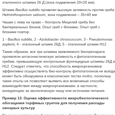
эталонного штамма 26 Д (зона подавления 20×20 мм).
Штамм
Bacillus subtilis проявлял
высокую активность против гриба
Helminthosporium sativum,
зона подавления – 35×40 мм
Чашки с лева на право – Контроль Мицелий гриба без
бактериальных блоков, Опыт гриб с блоками, Опыт гриб с
блоками повтор.
1 - Bacillus subtilis, 2 - Azotobacter chroococcum, 3 - Pseudomonas
asplenii, 4 - эталонный штамм 26Д, 5 - эталонный штамм H12.
Таким образом, все три штамма заявляемого биопрепарата
проявляли антагонистическую активность к фитопатогенным
грибам, превышающую контрольные фунгицидные штаммы 26Д и
Н12. Следует отметить, что способность микроорганизмов
эффективно осуществлять био-контроль фитопатогенов не всегда
может быть обнаружена в классических тестах
invitro
, поскольку
такие опыты не позволяют выявить все возможные способы
взаимодействия между микроорганизмами, в частности,
конкуренцию за экологическую нишу или источники питания.
Пример 13. Оценка эффективности микробиологического
обогащения торфяных грунтов для получения рассады
овощных культур