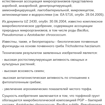
естественная ассоциация микроорганизмов представлена
аэробной, анаэробной, денитроцитирующей,
аммонифицирующей, лактобактериальной, микромицетом,
актиномицетами и водорослями (см. ЕА 5716, опубл. 28.04.2005).
Из документа UZ 2430, опубл. 30.06.2004, известно комплексное
микробиологическое удобрение, содержащее ассоциации
природных микроорганизмов, в том числе роды
Bacillus,
Pseudomonas и Azotobacter chroococcum.
Известны, также, и биопрепараты - биологические почвенные
фунгициды на основе почвенного гриба
Trichoderma harzianum
.
Техническим результатом заявленных изобретений является:
- высокая ростостимулирующая активность овощных и
культурных растений;
- высокая всхожесть семян;
-высокая антагонистическая активность по отношению к
фитопатогенным грибам;
- увеличение агрохимических показателей чистого торфа.
Сущность изобретения заключается в том, что торфяной грунт
обогащается микробиологической композицией PGP – бактерий
состава:
Azotobacter chroococcum, Bacillus subtilis, Pseudomonas