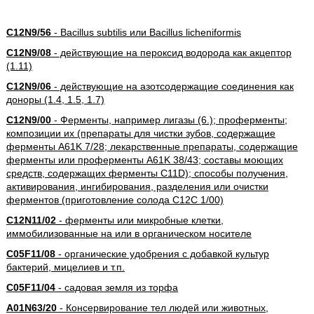
C12N9/56
- Bacillus subtilis или Bacillus licheniformis
C12N9/08
- действующие на пероксид водорода как акцептор
(1.11)
C12N9/06
- действующие на азотсодержащие соединения как
доноры (1.4, 1.5, 1.7)
C12N9/00
- Ферменты, например лигазы (6.); проферменты;
композиции их (препараты для чистки зубов, содержащие
ферменты A61K 7/28; лекарственные препараты, содержащие
ферменты или проферменты A61K 38/43; составы моющих
средств, содержащих ферменты C11D); способы получения,
активирования, ингибирования, разделения или очистки
ферментов (приготовление солода C12C 1/00)
C12N11/02
- ферменты или микробные клетки,
иммобилизованные на или в органическом носителе
C05F11/08
- органические удобрения с добавкой культур
бактерий, мицелиев и т.п.
C05F11/04
- садовая земля из торфа
A01N63/20
- Консервирование тел людей или животных,