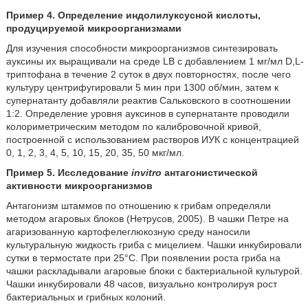
Пример 4. Определение индолилуксусной кислоты,
продуцируемой микроорганизмами
Для изучения способности микроорганизмов синтезировать
ауксины их выращивали на среде LB с добавлением 1 мг/мл D,L-
триптофана в течение 2 суток в двух повторностях, после чего
культуру центрифугировали 5 мин при 1300 об/мин, затем к
супернатанту добавляли реактив Сальковского в соотношении
1:2. Определение уровня ауксинов в супернатанте проводили
колориметрическим методом по калибровочной кривой,
построенной с использованием растворов ИУК с концентрацией
0, 1, 2, 3, 4, 5, 10, 15, 20, 35, 50 мкг/мл.
Пример 5. Исследование
invitro
антагонистической
активности микроорганизмов
Антагонизм штаммов по отношению к грибам определяли
методом агаровых блоков (Нетрусов, 2005). В чашки Петре на
агаризованную картофелеглюкозную среду наносили
культуральную жидкость гриба с мицелием. Чашки инкубировали
сутки в термостате при 25°С. При появлении роста гриба на
чашки раскладывали агаровые блоки с бактериальной культурой.
Чашки инкубировали 48 часов, визуально контролируя рост
бактериальных и грибных колоний.