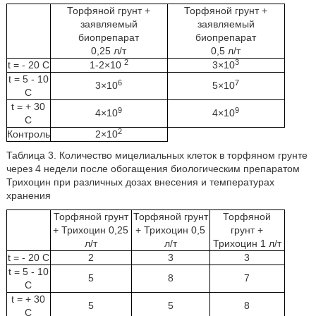
Торфяной грунт +
Торфяной грунт +
заявляемый
заявляемый
биопрепарат
биопрепарат
0,25 л/т
0,5 л/т
2
3
t = - 20 С
1-2×10
3×10
t = 5 - 10
6
7
3×10
5×10
С
t = + 30
9
9
4×10
4×10
С
2
Контроль
2×10
Таблица 3. Количество мицелиальных клеток в торфяном грунте
через 4 недели после обогащения биологическим препаратом
Трихоцин при различных дозах внесения и температурах
хранения
Торфяной грунт
Торфяной грунт
Торфяной
+ Трихоцин 0,25
+ Трихоцин 0,5
грунт +
л/т
л/т
Трихоцин 1 л/т
t = - 20 С
2
3
3
t = 5 - 10
5
8
7
С
t = + 30
5
5
8
С