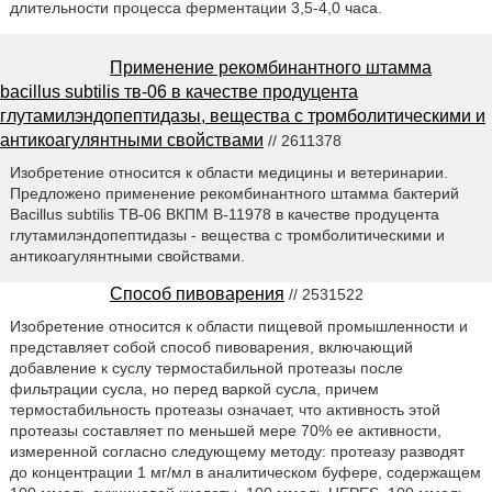
длительности процесса ферментации 3,5-4,0 часа.
Применение рекомбинантного штамма
bacillus subtilis тв-06 в качестве продуцента
глутамилэндопептидазы, вещества с тромболитическими и
антикоагулянтными свойствами
// 2611378
Изобретение относится к области медицины и ветеринарии.
Предложено применение рекомбинантного штамма бактерий
Bacillus subtilis ТВ-06 ВКПМ В-11978 в качестве продуцента
глутамилэндопептидазы - вещества с тромболитическими и
антикоагулянтными свойствами.
Способ пивоварения
// 2531522
Изобретение относится к области пищевой промышленности и
представляет собой способ пивоварения, включающий
добавление к суслу термостабильной протеазы после
фильтрации сусла, но перед варкой сусла, причем
термостабильность протеазы означает, что активность этой
протеазы составляет по меньшей мере 70% ее активности,
измеренной согласно следующему методу: протеазу разводят
до концентрации 1 мг/мл в аналитическом буфере, содержащем