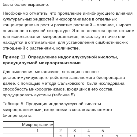
было более выражено.
Необходимо отметить, что проявление ингибирующего влияния
культуральных жидкостей микроорганизмов в отдельных
концентрациях на рост и развитие растений – явление, широко
описанное в научной литературе. Это не является препятствием
для использования микроорганизмов, поскольку в почве они
находятся в оптимальном, для установления симбиотических
отношений с растениями, количестве.
Пример 11. Определение индолилуксусной кислоты,
продуцируемой микроорганизмами
Для выявления механизмов, лежащих в основе
ростостимулирующего действия заявляемого биопрепарата
далее, с помощью метода Сальковского, была исследована
способность микроорганизмов, входящих в его состав,
продуцировать ауксины (таблица 5).
Таблица 5. Продукция индолилуксусной кислоты
микроорганизмами, входящими в состав заявляемого
биопрепарата
Микроорганизм
1
2
3
4
5
2
1
2
1
2
1