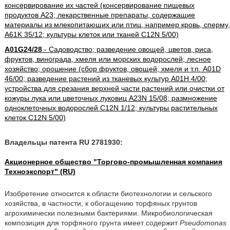
консервирование их частей (консервирование пищевых
продуктов A23; лекарственные препараты, содержащие
материалы из млекопитающих или птиц, например кровь, сперму,
A61K 35/12; культуры клеток или тканей C12N 5/00)
A01G24/28
- Садоводство; разведение овощей, цветов, риса,
фруктов, винограда, хмеля или морских водорослей; лесное
хозяйство; орошение (сбор фруктов, овощей, хмеля и т.п. A01D
46/00; разведение растений из тканевых культур A01H 4/00;
устройства для срезания верхней части растений или очистки от
кожуры лука или цветочных луковиц A23N 15/08; размножение
одноклеточных водорослей C12N 1/12; культуры растительных
клеток C12N 5/00)
Владельцы патента RU 2781930:
Акционерное общество "Торгово-промышленная компания
Техноэкспорт" (RU)
Изобретение относится к области биотехнологии и сельского
хозяйства, в частности, к обогащению торфяных грунтов
агрохимически полезными бактериями. Микробиологическая
композиция для торфяного грунта имеет содержит
Pseudomonas