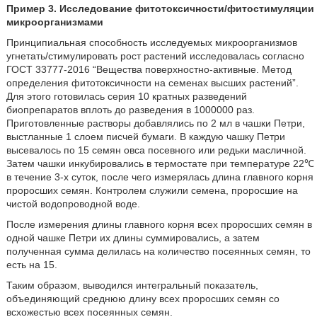
Пример 3. Исследование фитотоксичности/фитостимуляции
микроорганизмами
Принципиальная способность исследуемых микроорганизмов
угнетать/стимулировать рост растений исследовалась согласно
ГОСТ 33777-2016 “Вещества поверхностно-активные. Метод
определения фитотоксичности на семенах высших растений”.
Для этого готовилась серия 10 кратных разведений
биопрепаратов вплоть до разведения в 1000000 раз.
Приготовленные растворы добавлялись по 2 мл в чашки Петри,
выстланные 1 слоем писчей бумаги. В каждую чашку Петри
высевалось по 15 семян овса посевного или редьки масличной.
Затем чашки инкубировались в термостате при температуре 22℃
в течение 3-х суток, после чего измерялась длина главного корня
проросших семян. Контролем служили семена, проросшие на
чистой водопроводной воде.
После измерения длины главного корня всех проросших семян в
одной чашке Петри их длины суммировались, а затем
полученная сумма делилась на количество посеянных семян, то
есть на 15.
Таким образом, выводился интегральный показатель,
объединяющий среднюю длину всех проросших семян со
всхожестью всех посеянных семян.