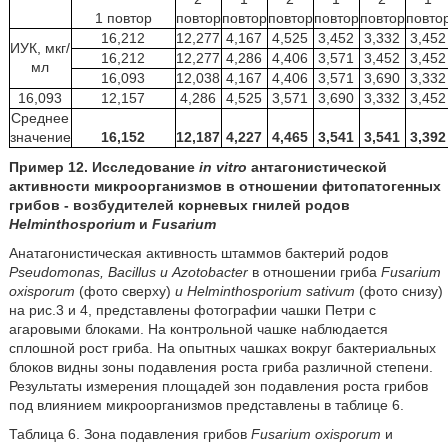
1 повтор
повтор
повтор
повтор
повтор
повтор
повто
16,212
12,277
4,167
4,525
3,452
3,332
3,452
ИУК, мкг/
16,212
12,277
4,286
4,406
3,571
3,452
3,452
мл
16,093
12,038
4,167
4,406
3,571
3,690
3,332
16,093
12,157
4,286
4,525
3,571
3,690
3,332
3,452
Среднее
значение
16,152
12,187
4,227
4,465
3,541
3,541
3,392
Пример 12. Исследование
in vitro
антагонистической
активности микроорганизмов в отношении фитопатогенных
грибов - возбудителей корневых гнилей родов
Helminthosporium
и
Fusarium
Анатагонистическая активность штаммов бактерий родов
Pseudomonas, Bacillus и Azotobacter
в отношении гриба
Fusarium
oxisporum
(фото сверху)
и Helminthosporium sativum
(фото снизу)
на рис.3 и 4, представлены фотографии чашки Петри с
агаровыми блоками. На контрольной чашке наблюдается
сплошной рост гриба. На опытных чашках вокруг бактериальных
блоков видны зоны подавления роста гриба различной степени.
Результаты измерения площадей зон подавления роста грибов
под влиянием микроорганизмов представлены в таблице 6.
Таблица 6. Зона подавления грибов
Fusarium oxisporum
и