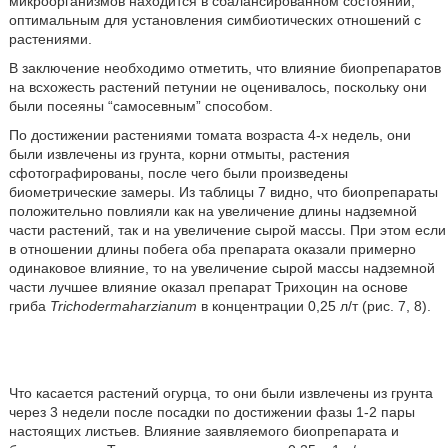
микроорганизмов находится в сбалансированном состоянии,
оптимальным для установления симбиотических отношений с
растениями.
В заключение необходимо отметить, что влияние биопрепаратов
на всхожесть растений петунии не оценивалось, поскольку они
были посеяны “самосевным” способом.
По достижении растениями томата возраста 4-х недель, они
были извлечены из грунта, корни отмыты, растения
сфотографированы, после чего были произведены
биометрические замеры. Из таблицы 7 видно, что биопрепараты
положительно повлияли как на увеличение длины надземной
части растений, так и на увеличение сырой массы. При этом если
в отношении длины побега оба препарата оказали примерно
одинаковое влияние, то на увеличение сырой массы надземной
части лучшее влияние оказал препарат Трихоцин на основе
гриба
Trichodermaharzianum
в концентрации 0,25 л/т (рис. 7, 8).
Что касается растений огурца, то они были извлечены из грунта
через 3 недели после посадки по достижении фазы 1-2 пары
настоящих листьев. Влияние заявляемого биопрепарата и