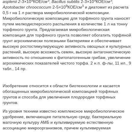
9
3
9
3
asplenii 2-
3×10
КОЕ/см
;
Bacillus subtilis
2-3×10
КОЕ/см
;
9
3
Azotobacter chroococcum
2-5×10
КОЕ/см
и диатомит из расчета
0,5 г на 1 л раствора микробиологической композиции.
Микробиологическую композицию для торфяного грунта наносят
путем мелкодисперсного распыления в количестве 1 л на тонну
торфяного грунта. Предлагаемая микробиологическая
композиция для торфяного грунта позволяет обогатить торфяной
грунт агрохимически полезными бактериями и обеспечивает
высокую ростостимулирующую активность овощных и культурных
растений, высокую всхожесть семян, высокую антагонистическую
активность по отношению к фитопатогенным грибам, увеличение
агрохимических показателей чистого торфа. 2 н.п. ф-лы, 11 ил., 9
табл., 14 пр.
Изобретение относится к области биотехнологии и касается
обогащенных микробиологической композицией торфяных
грунтов и способа для увеличения плодородия торфяных
грунтов.
Из уровня техники известно комплексное микробиологическое
удобрение, включающее питательную среду, бактериальную
маточную культуру АМБ и культивируемую естественную
ассоциацию микроорганизмов, причем культивируемая