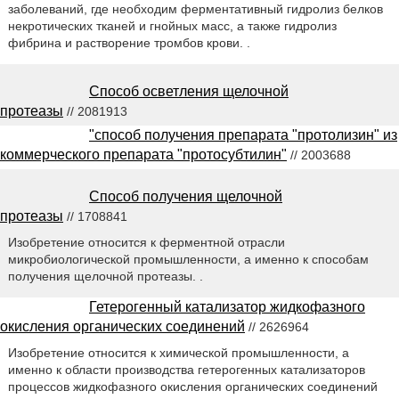
заболеваний, где необходим ферментативный гидролиз белков
некротических тканей и гнойных масс, а также гидролиз
фибрина и растворение тромбов крови. .
Способ осветления щелочной
протеазы
// 2081913
"способ получения препарата "протолизин" из
коммерческого препарата "протосубтилин"
// 2003688
Способ получения щелочной
протеазы
// 1708841
Изобретение относится к ферментной отрасли
микробиологической промышленности, а именно к способам
получения щелочной протеазы. .
Гетерогенный катализатор жидкофазного
окисления органических соединений
// 2626964
Изобретение относится к химической промышленности, а
именно к области производства гетерогенных катализаторов
процессов жидкофазного окисления органических соединений