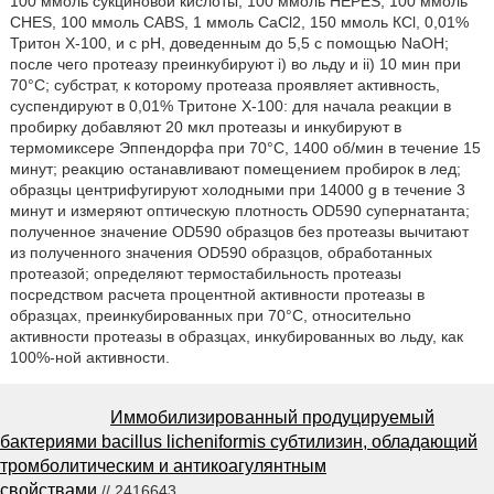
100 ммоль сукциновой кислоты, 100 ммоль HEPES, 100 ммоль
CHES, 100 ммоль CABS, 1 ммоль СаСl2, 150 ммоль КСl, 0,01%
Тритон Х-100, и с рН, доведенным до 5,5 с помощью NaOH;
после чего протеазу преинкубируют i) во льду и ii) 10 мин при
70°С; субстрат, к которому протеаза проявляет активность,
суспендируют в 0,01% Тритоне Х-100: для начала реакции в
пробирку добавляют 20 мкл протеазы и инкубируют в
термомиксере Эппендорфа при 70°С, 1400 об/мин в течение 15
минут; реакцию останавливают помещением пробирок в лед;
образцы центрифугируют холодными при 14000 g в течение 3
минут и измеряют оптическую плотность OD590 супернатанта;
полученное значение OD590 образцов без протеазы вычитают
из полученного значения OD590 образцов, обработанных
протеазой; определяют термостабильность протеазы
посредством расчета процентной активности протеазы в
образцах, преинкубированных при 70°С, относительно
активности протеазы в образцах, инкубированных во льду, как
100%-ной активности.
Иммобилизированный продуцируемый
бактериями bacillus licheniformis субтилизин, обладающий
тромболитическим и антикоагулянтным
свойствами
// 2416643