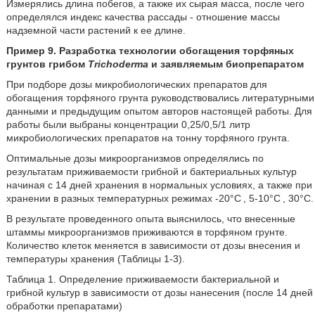
Измерялись длина побегов, а также их сырая масса, после чего
определялся индекс качества рассады - отношение массы
надземной части растений к ее длине.
Пример 9. Разработка технологии обогащения торфяных
грунтов грибом
Trichoderma
и заявляемым биопрепаратом
При подборе дозы микробиологических препаратов для
обогащения торфяного грунта руководствовались литературными
данными и предыдущим опытом авторов настоящей работы. Для
работы были выбраны концентрации 0,25/0,5/1 литр
микробиологических препаратов на тонну торфяного грунта.
Оптимальные дозы микроорганизмов определялись по
результатам приживаемости грибной и бактериальных культур
начиная с 14 дней хранения в нормальных условиях, а также при
хранении в разных температурных режимах -20°С
, 5-10°С
, 30°С.
В результате проведенного опыта выяснилось, что внесенные
штаммы микроорганизмов приживаются в торфяном грунте.
Количество клеток меняется в зависимости от дозы внесения и
температуры хранения (Таблицы 1-3).
Таблица 1. Определение приживаемости бактериальной и
грибной культур в зависимости от дозы нанесения (после 14 дней
обработки препаратами)