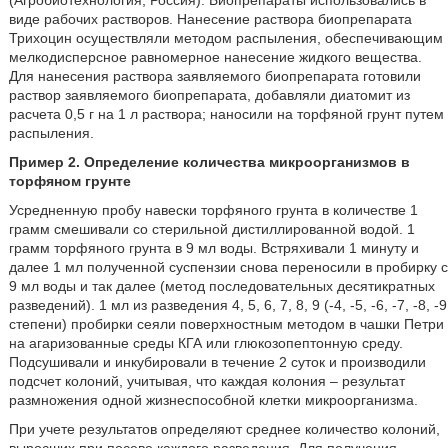
(Агробиотехнология, Россия). Биопрепараты использовались в
виде рабочих растворов. Нанесение раствора биопрепарата
Трихоцин осуществляли методом распыления, обеспечивающим
мелкодисперсное равномерное нанесение жидкого вещества.
Для нанесения раствора заявляемого биопрепарата готовили
раствор заявляемого биопрепарата, добавляли диатомит из
расчета 0,5 г на 1 л раствора; наносили на торфяной грунт путем
распыления.
Пример 2. Определение количества микроорганизмов в
торфяном грунте
Усредненную пробу навески торфяного грунта в количестве 1
грамм смешивали со стерильной дистиллированной водой. 1
грамм торфяного грунта в 9 мл воды. Встряхивали 1 минуту и
далее 1 мл полученной суспензии снова переносили в пробирку с
9 мл воды и так далее (метод последовательных десятикратных
разведений). 1 мл из разведения 4, 5, 6, 7, 8, 9 (-4, -5, -6, -7, -8, -9
степени) пробирки сеяли поверхностным методом в чашки Петри
на агаризованные среды КГА или глюкозопептонную среду.
Подсушивали и инкубировали в течение 2 суток и производили
подсчет колоний, учитывая, что каждая колония – результат
размножения одной жизнеспособной клетки микроорганизма.
При учете результатов определяют среднее количество колоний,