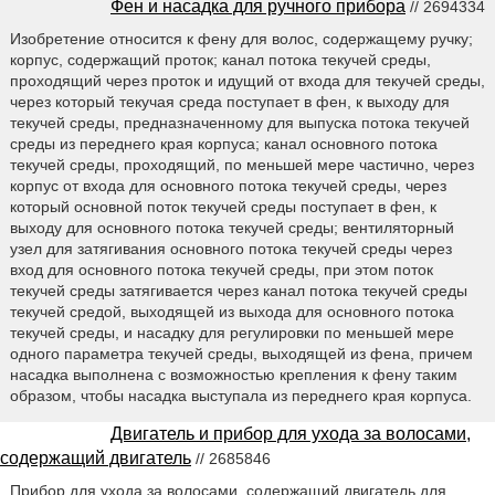
Фен и насадка для ручного прибора
// 2694334
Изобретение относится к фену для волос, содержащему ручку;
корпус, содержащий проток; канал потока текучей среды,
проходящий через проток и идущий от входа для текучей среды,
через который текучая среда поступает в фен, к выходу для
текучей среды, предназначенному для выпуска потока текучей
среды из переднего края корпуса; канал основного потока
текучей среды, проходящий, по меньшей мере частично, через
корпус от входа для основного потока текучей среды, через
который основной поток текучей среды поступает в фен, к
выходу для основного потока текучей среды; вентиляторный
узел для затягивания основного потока текучей среды через
вход для основного потока текучей среды, при этом поток
текучей среды затягивается через канал потока текучей среды
текучей средой, выходящей из выхода для основного потока
текучей среды, и насадку для регулировки по меньшей мере
одного параметра текучей среды, выходящей из фена, причем
насадка выполнена с возможностью крепления к фену таким
образом, чтобы насадка выступала из переднего края корпуса.
Двигатель и прибор для ухода за волосами,
содержащий двигатель
// 2685846
Прибор для ухода за волосами, содержащий двигатель для