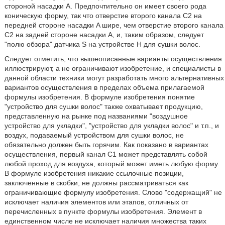
стороной насадки A. Предпочтительно он имеет своего рода
коническую форму, так что отверстие второго канала C2 на
передней стороне насадки A шире, чем отверстие второго канала
C2 на задней стороне насадки A, и, таким образом, следует
"полю обзора" датчика S на устройстве H для сушки волос.
Следует отметить, что вышеописанные варианты осуществления
иллюстрируют, а не ограничивают изобретение, и специалисты в
данной области техники могут разработать много альтернативных
вариантов осуществления в пределах объема прилагаемой
формулы изобретения. В формуле изобретения понятие
"устройство для сушки волос" также охватывает продукцию,
представленную на рынке под названиями "воздушное
устройство для укладки", "устройство для укладки волос" и т.п., и
воздух, подаваемый устройством для сушки волос, не
обязательно должен быть горячим. Как показано в вариантах
осуществления, первый канал C1 может представлять собой
любой проход для воздуха, который может иметь любую форму.
В формуле изобретения никакие ссылочные позиции,
заключенные в скобки, не должны рассматриваться как
ограничивающие формулу изобретения. Слово "содержащий" не
исключает наличия элементов или этапов, отличных от
перечисленных в пункте формулы изобретения. Элемент в
единственном числе не исключает наличия множества таких