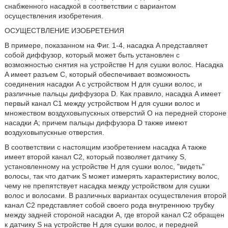
снабженного насадкой в соответствии с вариантом
осуществления изобретения.
ОСУЩЕСТВЛЕНИЕ ИЗОБРЕТЕНИЯ
В примере, показанном на Фиг. 1-4, насадка A представляет
собой диффузор, который может быть установлен с
возможностью снятия на устройстве Н для сушки волос. Насадка
A имеет разъем C, который обеспечивает возможность
соединения насадки A с устройством H для сушки волос, и
различные пальцы диффузора D. Как правило, насадка A имеет
первый канал C1 между устройством H для сушки волос и
множеством воздуховыпускных отверстий O на передней стороне
насадки A; причем пальцы диффузора D также имеют
воздуховыпускные отверстия.
В соответствии с настоящим изобретением насадка A также
имеет второй канал C2, который позволяет датчику S,
установленному на устройстве H для сушки волос, "видеть"
волосы, так что датчик S может измерять характеристику волос,
чему не препятствует насадка между устройством для сушки
волос и волосами. В различных вариантах осуществления второй
канал C2 представляет собой своего рода внутреннюю трубку
между задней стороной насадки A, где второй канал C2 обращен
к датчику S на устройстве H для сушки волос, и передней