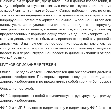
В оконечном устройстве, представленном в данном изобретении, 
модуль обработки звукового сигнала излучает звуковой сигнал, а 
звуковой сигнал в сигнал вибрации. Сигнал вибрации - это, по сут
звуковая волна передается на корпус динамика через воздух или к
вибрирующий элемент в корпусе динамика. Вибрационный элемент 
сигнал усиливается усилителем сигнала и передается на корпус д
электрического сигнала и, в конечном итоге, воспроизводит звук ч
представленный в варианте осуществления данного изобретения,
корпуса динамика может быть изолирована от первой внутренней п
динамиком. В данном случае посторонние предметы, такие как пыл
корпус оконечного устройства, обеспечивая оптимальную защиту о
полостью и первой внутренней полостью динамик избавлен от про
утечкой воздуха.
КРАТКОЕ ОПИСАНИЕ ЧЕРТЕЖЕЙ
Описанные здесь чертежи используются для обеспечения дальней
данного изобретения. Примерные варианты осуществления данног
данного изобретения и не представляют собой каких-либо неумес
Описание чертежей:
ФИГ. 1 представляет собой схематическую структурную диаграмму
данного изобретения;
ФИГ. 2 и ФИГ. 3 являются видом сверху и видом снизу ФИГ. 1, соот