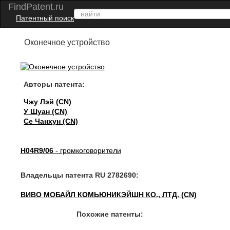
FindPatent.ru
Патентный поиск
Оконечное устройство
Авторы патента:
Чжу Лэй (CN)
У Шуан (CN)
Се Чанхун (CN)
H04R9/06
- громкоговорители
Владельцы патента RU 2782690:
ВИВО МОБАЙЛ КОМЬЮНИКЭЙШН КО., ЛТД. (CN)
Похожие патенты: