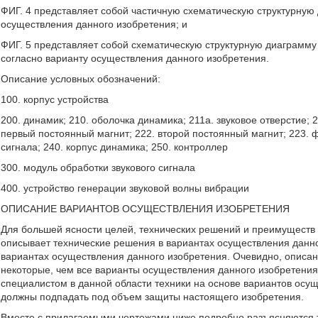
ФИГ. 4 представляет собой частичную схематическую структурную 
осуществления данного изобретения; и
ФИГ. 5 представляет собой схематическую структурную диаграмму
согласно варианту осуществления данного изобретения.
Описание условных обозначений:
100. корпус устройства
200. динамик; 210. оболочка динамика; 211a. звуковое отверстие; 2
первый постоянный магнит; 222. второй постоянный магнит; 223.
сигнала; 240. корпус динамика; 250. контроллер
300. модуль обработки звукового сигнала
400. устройство генерации звуковой волны вибрации
ОПИСАНИЕ ВАРИАНТОВ ОСУЩЕСТВЛЕНИЯ ИЗОБРЕТЕНИЯ
Для большей ясности целей, технических решений и преимуществ
описывает технические решения в вариантах осуществления данно
вариантах осуществления данного изобретения. Очевидно, описа
некоторые, чем все варианты осуществления данного изобретения
специалистом в данной области техники на основе вариантов осущ
должны подпадать под объем защиты настоящего изобретения.
Вместе с прилагаемыми чертежами ниже подробно разъясняются 