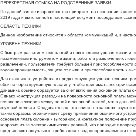
ПЕРЕКРЕСТНАЯ ССЫЛКА НА РОДСТВЕННЫЕ ЗАЯВКИ
По данной заявке испрашивается приоритет на основании заявки 
2019 года и включенной в настоящий документ посредством ссылки
ОБЛАСТЬ ТЕХНИКИ
Данное изобретение относится к области коммуникаций и, в частнос
УРОВЕНЬ ТЕХНИКИ
С быстрым развитием технологий и повышением уровня жизни и п
незаменимым инструментом в жизни, работе и развлечениях люде
развлечений, пользователи требуют большей приспособляемости о
водонепроницаемость, защита от пыли и приспособляемость к выс
Для оконечного устройства в предшествующем уровне техники гр
обычно через пружинную пластину, чтобы принимать электрические
динамика обычно образуется за счет включения основной платы ок
Однако конструкция разводки на поверхности основной платы може
появлению зазоров между пеной и основной платой, что в дальнейш
звуковой полости. Следовательно, это влияет на качество звука 
таким образом, ограничивает среду применения оконечного устройс
основная плата склонна к выгоранию, а контактное положение пр
коррозия из-за электрохимических реакций, что приводит к повре
предъявляют актуальные требования к водонепроницаемости окон