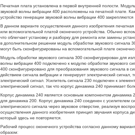
Печатная плата установлена в первой внутренней полости. Модуль
звуковой волны вибрации 400 расположены на печатной плате. Как
устройство генерации звуковой волны вибрации 400 закрепляются
В данном варианте осуществления данного изобретения печатная 
или вспомогательной платой оконечного устройства. Обычно всп
что облегчает установку и разборку для ремонта или замены уста
в дополнительном решении модуль обработки звукового сигнала 30
могут быть сконфигурированы на вспомогательной плате оконечног
Модуль обработки звукового сигнала 300 сконфигурирован для излу
волны вибрации 400 подключено к модулю обработки звукового сиг
400 сконфигурировано для преобразования звукового сигнала в с
действием сигнала вибрации и генерирует электрический сигнал, т
электрический сигнал. Усилитель сигнала 230 подключен к элемент
электрический сигнал, так что корпус динамика 240 принимает бол
Корпус динамика 240 является основным компонентом динамика 20
для динамика 200. Корпус динамика 240 соединен с усилителем си
электрического сигнала через звуковое отверстие, реализуя воспр
осуществления данного изобретения принцип звучания корпуса ди
который здесь не повторяется.
Рабочий процесс оконечного устройства согласно данному вариа
образом: