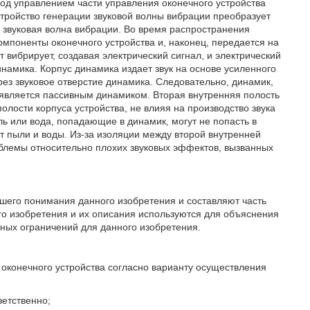
под управлением части управления оконечного устройства
устройство генерации звуковой волны вибрации преобразует
и, звуковая волна вибрации. Во время распространения
омпоненты оконечного устройства и, наконец, передается на
вибрирует, создавая электрический сигнал, и электрический
инамика. Корпус динамика издает звук на основе усиленного
ерез звуковое отверстие динамика. Следовательно, динамик,
 является пассивным динамиком. Вторая внутренняя полость
олости корпуса устройства, не влияя на производство звука
ь или вода, попадающие в динамик, могут не попасть в
т пыли и воды. Из-за изоляции между второй внутренней
блемы относительно плохих звуковых эффектов, вызванных
шего понимания данного изобретения и составляют часть
о изобретения и их описания используются для объяснения
тных ограничений для данного изобретения.
 оконечного устройства согласно варианту осуществления
ветственно;