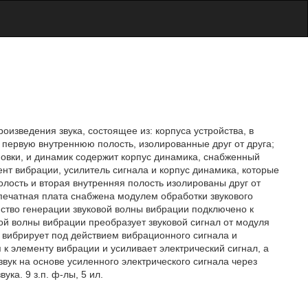
оизведения звука, состоящее из: корпуса устройства, в
и первую внутреннюю полость, изолированные друг от друга;
новки, и динамик содержит корпус динамика, снабженный
ент вибрации, усилитель сигнала и корпус динамика, которые
лость и вторая внутренняя полость изолированы друг от
 печатная плата снабжена модулем обработки звукового
йство генерации звуковой волны вибрации подключено к
вой волны вибрации преобразует звуковой сигнал от модуля
и вибрирует под действием вибрационного сигнала и
 к элементу вибрации и усиливает электрический сигнал, а
вук на основе усиленного электрического сигнала через
ука. 9 з.п. ф-лы, 5 ил.