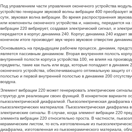
Под управлением части управления оконечного устройства модуль о
устройство генерации звуковой волны вибрации 400 преобразует зв
сути, звуковая волна вибрации. Во время распространения звуков
или компоненты оконечного устройства и, наконец, передается на
вибрации 220 вибрирует, создавая электрический сигнал, и электр
передается в корпус динамика 240. Корпус динамика 240 издает зв
конечном итоге производит звук через звуковое отверстие динамик
Основываясь на предыдущем рабочем процессе, динамик, предста
является пассивным динамиком. Вторая внутренняя полость корпу
внутренней полости корпуса устройства 100, не влияя на произво
предметы, такие как пыль или вода, которые попадают в динамик 2
оконечного устройства, обеспечивающего оптимальную защиту от 
полостью и первой внутренней полостью в динамике 200 отсутств
воздуха.
Элемент вибрации 220 может генерировать электрические сигнал
структур для реализации своих функций. В конкретном варианте 
пьезоэлектрической диафрагмой. Пьезоэлектрическая диафрагма 
пьезоэлектрических материалов. Пьезоэлектрическая диафрагма в
электрические сигналы. В случае, когда элемент вибрации 220 пр
элемента вибрации 220 относительно проста. В частности, пьезо
керамическим листом, то есть изготовленным из пьезоэлектрическ
диафрагма, изготовленная из пьезокерамического материала, обл