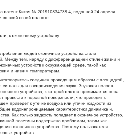
на патент Китая № 201910334738.4, поданной 24 апреля
 во всей своей полноте.
ти, к оконечному устройству.
отребления людей оконечные устройства стали
й. Между тем, наряду с дифференциацией стилей жизни и
конечных устройств к окружающей среде, такой как
оким и низким температурам.
омкоговоритель соединен проводящим образом с площадкой,
 сигналы для воспроизведения звука. Звуковая полость
онечного устройства, к которой плотно прижимается пена.
т привести к неровной поверхности, что приводит к
ем приведет к утечке воздуха или утечки жидкости из
и общие водонепроницаемые характеристики динамика и,
тва. Как только жидкость попадает в оконечное устройство,
ужинной пластины подвержено проблемам, таким как
ждению оконечного устройства. Поэтому пользователи
ечных устройств.