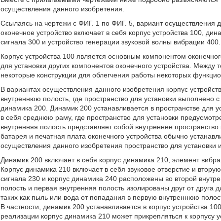
осуществления данного изобретения.
Ссылаясь на чертежи с ФИГ. 1 по ФИГ. 5, вариант осуществления д
оконечное устройство включает в себя корпус устройства 100, дин
сигнала 300 и устройство генерации звуковой волны вибрации 400.
Корпус устройства 100 является основным компонентом оконечного
для установки других компонентов оконечного устройства. Между 
некоторые конструкции для облегчения работы некоторых функцио
В вариантах осуществления данного изобретения корпус устройств
внутреннюю полость, где пространство для установки выполнено 
динамика 200. Динамик 200 устанавливается в пространстве для ус
в себя среднюю раму, где пространство для установки предусмотр
внутренняя полость представляет собой внутреннее пространство 
батарея и печатная плата оконечного устройства обычно устанавл
осуществления данного изобретения пространство для установки и
Динамик 200 включает в себя корпус динамика 210, элемент вибра
Корпус динамика 210 включает в себя звуковое отверстие и втору
сигнала 230 и корпус динамика 240 расположены во второй внутр
полость и первая внутренняя полость изолированы друг от друга
таких как пыль или вода от попадания в первую внутреннюю полос
В частности, динамик 200 устанавливается в корпус устройства 1
реализации корпус динамика 210 может прикрепляться к корпусу 