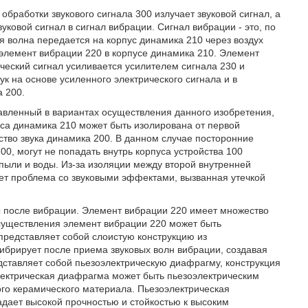
бработки звукового сигнала 300 излучает звуковой сигнал, а
уковой сигнал в сигнал вибрации. Сигнал вибрации - это, по
ая волна передается на корпус динамика 210 через воздух
 элемент вибрации 220 в корпусе динамика 210. Элемент
ический сигнал усиливается усилителем сигнала 230 и
ук на основе усиленного электрического сигнала и в
а 200.
вленный в вариантах осуществления данного изобретения,
са динамика 210 может быть изолирована от первой
дство звука динамика 200. В данном случае посторонние
00, могут не попадать внутрь корпуса устройства 100
пыли и воды. Из-за изоляции между второй внутренней
ует проблема со звуковыми эффектами, вызванная утечкой
ы после вибрации. Элемент вибрации 220 имеет множество
осуществления элемент вибрации 220 может быть
представляет собой слоистую конструкцию из
ибрирует после приема звуковых волн вибрации, создавая
едставляет собой пьезоэлектрическую диафрагму, конструкция
электрическая диафрагма может быть пьезоэлектрическим
ого керамического материала. Пьезоэлектрическая
адает высокой прочностью и стойкостью к высоким