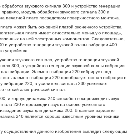
 обработки звукового сигнала 300 и устройство генерации
 правило, модуль обработки звукового сигнала 300 и
 на печатной плате посредством поверхностного монтажа.
плата может быть основной платой оконечного устройства
омогательная плата имеет относительно меньшую площадь,
новленных на ней электронных компонентов. Следовательно,
0 и устройство генерации звуковой волны вибрации 400
о устройства.
чения звукового сигнала, устройство генерации звуковой
нала 300, а устройство генерации звуковой волны вибрации
игнал вибрации. Элемент вибрации 220 вибрирует под
о есть элемент вибрации 220 преобразует сигнал вибрации в
у вибрации 220, а усилитель сигнала 230 усиливает
ее четкий электрический сигнал.
0, и корпус динамика 240 способен воспроизводить звук
гнала 230 и производит звук на основе усиленного
оизведение звука для динамика 200. В данном варианте
намика 240 является хорошо известным уровнем техники,
нту осуществления данного изобретения выглядит следующим