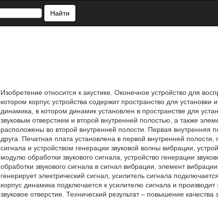
Найти
Изобретение относится к акустике. Оконечное устройство для воспр
котором корпус устройства содержит пространство для установки 
динамика, в котором динамик установлен в пространстве для уста
звуковым отверстием и второй внутренней полостью, а также элем
расположены во второй внутренней полости. Первая внутренняя по
друга. Печатная плата установлена в первой внутренней полости,
сигнала и устройством генерации звуковой волны вибрации, устро
модулю обработки звукового сигнала, устройство генерации звуко
обработки звукового сигнала в сигнал вибрации, элемент вибраци
генерирует электрический сигнал, усилитель сигнала подключается
корпус динамика подключается к усилителю сигнала и производит з
звуковое отверстие. Технический результат – повышение качества зв