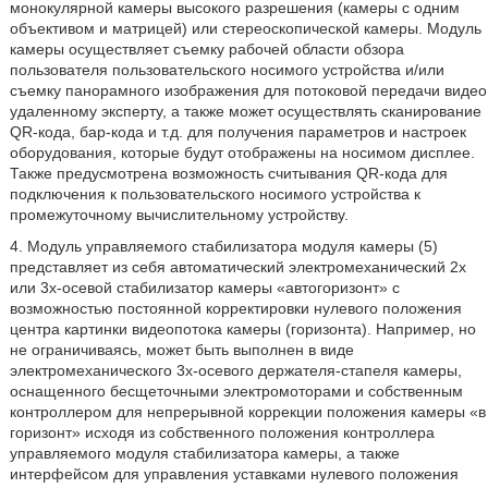
монокулярной камеры высокого разрешения (камеры с одним
объективом и матрицей) или стереоскопической камеры. Модуль
камеры осуществляет съемку рабочей области обзора
пользователя пользовательского носимого устройства и/или
съемку панорамного изображения для потоковой передачи видео
удаленному эксперту, а также может осуществлять сканирование
QR-кода, бар-кода и т.д. для получения параметров и настроек
оборудования, которые будут отображены на носимом дисплее.
Также предусмотрена возможность считывания QR-кода для
подключения к пользовательского носимого устройства к
промежуточному вычислительному устройству.
4. Модуль управляемого стабилизатора модуля камеры (5)
представляет из себя автоматический электромеханический 2х
или 3х-осевой стабилизатор камеры «автогоризонт» с
возможностью постоянной корректировки нулевого положения
центра картинки видеопотока камеры (горизонта). Например, но
не ограничиваясь, может быть выполнен в виде
электромеханического 3х-осевого держателя-стапеля камеры,
оснащенного бесщеточными электромоторами и собственным
контроллером для непрерывной коррекции положения камеры «в
горизонт» исходя из собственного положения контроллера
управляемого модуля стабилизатора камеры, а также
интерфейсом для управления уставками нулевого положения