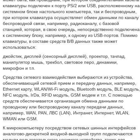
клавиатуры подключен к порту PS/2 или USB, расположенному на
системном блоке настольного компьютера, так и беспроводным,
при котором клавиатура осуществляет обмен данными по каналу
беспроводной связи, например, радиоканалу, с базовой
станцией, которая, в свою очередь, непосредственно подключена
к системному блоку, например, к одному из USB-портов. Помимо
клавиатуры, в составе средств В/В данных также может
использоваться:
джойстик, дисплей (сенсорный дисплей), проектор, тачпад,
манипулятор мышь, трекбол, световое перо, динамики,
микрофон и т.п.
Средства сетевого взаимодействия выбираются из устройства,
обеспечивающий сетевой прием и передачу данных, например,
Ethernet карту, WLAN/Wi-Fi модуль, Bluetooth модуль, BLE модуль,
NFC модуль, IrDa, RFID модуль, GSM модем и т.п. С помощью
средств обеспечивается организация обмена данными по
проводному или беспроводному каналу передачи данных,
например, WAN, PAN, ЛВС (LAN), Интранет, Интернет, WLAN,
WMAN или GSM.
К микрокомпьютеру посредством сетевых шинных интерфейсов
аналогово-дискретной входной-выходной групп подключаются
модули пользовательского носимого устройства, также для