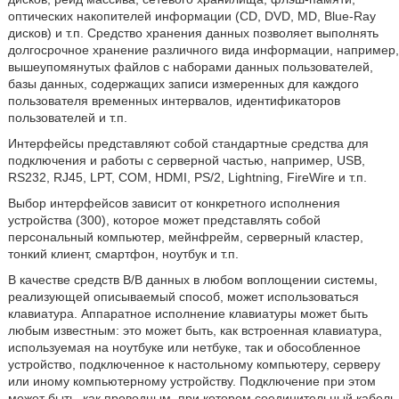
оптических накопителей информации (CD, DVD, MD, Blue-Ray
дисков) и т.п. Средство хранения данных позволяет выполнять
долгосрочное хранение различного вида информации, например,
вышеупомянутых файлов с наборами данных пользователей,
базы данных, содержащих записи измеренных для каждого
пользователя временных интервалов, идентификаторов
пользователей и т.п.
Интерфейсы представляют собой стандартные средства для
подключения и работы с серверной частью, например, USB,
RS232, RJ45, LPT, COM, HDMI, PS/2, Lightning, FireWire и т.п.
Выбор интерфейсов зависит от конкретного исполнения
устройства (300), которое может представлять собой
персональный компьютер, мейнфрейм, серверный кластер,
тонкий клиент, смартфон, ноутбук и т.п.
В качестве средств В/В данных в любом воплощении системы,
реализующей описываемый способ, может использоваться
клавиатура. Аппаратное исполнение клавиатуры может быть
любым известным: это может быть, как встроенная клавиатура,
используемая на ноутбуке или нетбуке, так и обособленное
устройство, подключенное к настольному компьютеру, серверу
или иному компьютерному устройству. Подключение при этом
может быть, как проводным, при котором соединительный кабель