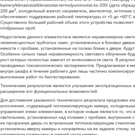
kamery/klimatostat/klimatostat-termolyuminostat-ks-200/ (дата об
3
200 дм
, холодильный агрегат, нагреватель, вентилятор, источник
обеспечивает поддержание рабочей температуры от +5 до +60°С 
Существенно больший рабочий объем этого устройства позволяет
отобранных проб.
Недостатком данного климатостата является неравномерное светов
люминесцентных трубчатых ламп, установленных в боковых дверны
емкости с пробами, установленные на полках ближе к двери, будут 
Особенно сильно такая неравномерность светового облучения буде
рост которых полностью зависит от интенсивности света. В резуль
проводимых токсикологических экспериментов. Предлагаемая в м
внутри шкафа в течение рабочего дня лишь частично компенсирует
выполнение работ по биотестированию.
Техническим результатом является улучшение эксплуатационных и 
расширение его функциональных возможностей.
Для достижения указанного технического результата предложен кл
исполнения, содержащий теплоизолирующую камеру, холодильный аг
управления этими элементами, в котором новым является то, что в
светильника, установленных над полками с пробами, внутренние 
ее прозрачная дверь со встроенным теплоизолирующим стеклопа
установлены вверху камеры и направлены на ее заднюю стенку, на
нагреватели размещены в нижней части камеры.