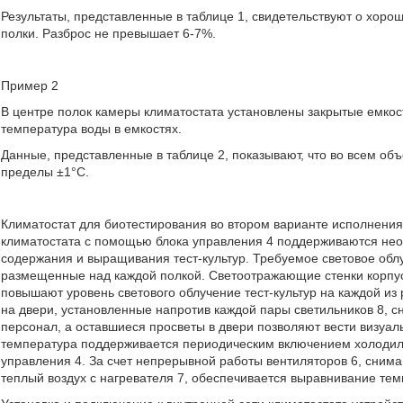
Результаты, представленные в таблице 1, свидетельствуют о хоро
полки. Разброс не превышает 6-7%.
Пример 2
В центре полок камеры климатостата установлены закрытые емкос
температура воды в емкостях.
Данные, представленные в таблице 2, показывают, что во всем о
пределы ±1°С.
Климатостат для биотестирования во втором варианте исполнени
климатостата с помощью блока управления 4 поддерживаются не
содержания и выращивания тест-культур. Требуемое световое обл
размещенные над каждой полкой. Светоотражающие стенки корпуса
повышают уровень светового облучение тест-культур на каждой из
на двери, установленные напротив каждой пары светильников 8, 
персонал, а оставшиеся просветы в двери позволяют вести визуа
температура поддерживается периодическим включением холодильн
управления 4. За счет непрерывной работы вентиляторов 6, сним
теплый воздух с нагревателя 7, обеспечивается выравнивание те