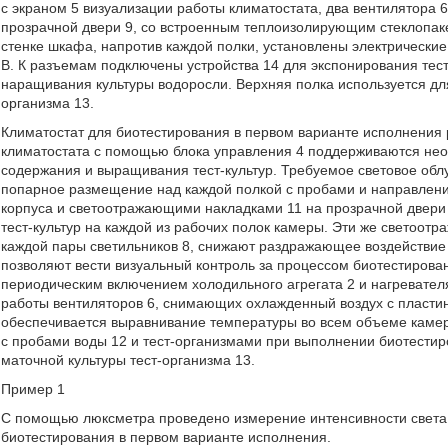
с экраном 5 визуализации работы климатостата, два вентилятора 6
прозрачной двери 9, со встроенным теплоизолирующим стеклопак
стенке шкафа, напротив каждой полки, установлены электрически
В. К разъемам подключены устройства 14 для экспонирования тест
наращивания культуры водоросли. Верхняя полка используется дл
организма 13.
Климатостат для биотестирования в первом варианте исполнения
климатостата с помощью блока управления 4 поддерживаются не
содержания и выращивания тест-культур. Требуемое световое обл
попарное размещение над каждой полкой с пробами и направлени
корпуса и светоотражающими накладками 11 на прозрачной двери
тест-культур на каждой из рабочих полок камеры. Эти же светоот
каждой пары светильников 8, снижают раздражающее воздействие 
позволяют вести визуальный контроль за процессом биотестиров
периодическим включением холодильного агрегата 2 и нагревателя
работы вентиляторов 6, снимающих охлажденный воздух с пластин
обеспечивается выравнивание температуры во всем объеме камер
с пробами воды 12 и тест-организмами при выполнении биотестир
маточной культуры тест-организма 13.
Пример 1
С помощью люксметра проведено измерение интенсивности света 
биотестирования в первом варианте исполнения.