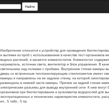
Найти
Изобретение относится к устройству для проведения биотестирова
и вытяжек из проб с использованием в качестве тест-организмов 
водных растений, и касается климатостатов. Климатостат содержи
нагреватель, источник света, вентилятор и блок управления. В ка
светильника над полками с пробами. Внутренние стенки камеры 
дверь со встроенным теплоизолирующим стеклопакетом имеет св
камеры и направлены на ее заднюю стенку, на которой смонтирова
размещены в нижней части камеры. Причем на задней стенке каме
электрические разъемы для вывода внутренней сети. К ним могут 
организмов при биотестировании и культиватор водорослей для в
эксплуатационных и технических характеристик климатостата, рас
ил., 5 табл., 5 пр.