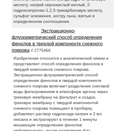
кислоту, натрий сернокислый кислый, 2-
гидроксипропан-1,2,3-трикарбоновую кислоту,
сульфат алюминия, костру льна, взятые в
определенном соотношении.
Экстракционно-
флуориметрический способ определения
фенолов в твердой компоненте снежного
покрова
// 2775466
Изобретение относится к аналитической химии и
представляет способ определения фенолов в
твердой компоненте снежного покрова.
Экстракционно-флуориметрический способ
определения фенолов в твердой компоненте
снежного покрова включает разделение снеговой
воды фильтрованием в атмосфере аргона через
трековую мембрану на фильтрат и осадок,
трековую мембрану с твердой компонентой
снежного покрова помещают в пробирку,
добавляют раствор гидроксида натрия и 2 мл
гексана и экстрагируют в течение 1 минуты
мешающие определению фенолов
нефтепродукты, после разделения фаз