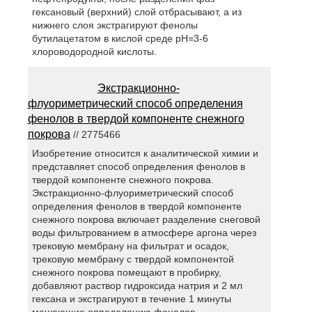
гексановый (верхний) слой отбрасывают, а из
нижнего слоя экстрагируют фенолы
бутилацетатом в кислой среде pH=3-6
хлороводородной кислоты.
Экстракционно-
флуориметрический способ определения
фенолов в твердой компоненте снежного
покрова
// 2775466
Изобретение относится к аналитической химии и
представляет способ определения фенолов в
твердой компоненте снежного покрова.
Экстракционно-флуориметрический способ
определения фенолов в твердой компоненте
снежного покрова включает разделение снеговой
воды фильтрованием в атмосфере аргона через
трековую мембрану на фильтрат и осадок,
трековую мембрану с твердой компонентой
снежного покрова помещают в пробирку,
добавляют раствор гидроксида натрия и 2 мл
гексана и экстрагируют в течение 1 минуты
мешающие определению фенолов