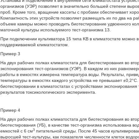
Установка и подключение к внутренней сети климатостата устройст
организмов (УЭР) позволяет в значительно большей степени выро
проб. Кроме того, вращение кассеты с пробами обеспечивает хор
Компактность этих устройств позволяет размещать их по два на раб
объеме камеры можно проводить биотестирование удвоенного кол
маточной культуры используемого тест-организма 13.
При подключении культиватора 15 типа KB в климатостате можно 
поддерживаемой климатостатом.
Пример 3
На двух рабочих полках климатостата для биотестирования во вт
экспонирования тест-организмов (УЭР). В каждом из них равномер
работы в емкостях измерена температура воды. Результаты, приве
температуры в емкостях каждого устройства не превышает ±0,2°С
биотестировании в климатостатах с устройствами экспонирования 
результатов токсикологического эксперимента.
Пример 4
На двух рабочих полках климатостата для биотестирования во вт
биотестирования (УБ), в качестве тест-организма использована в
3
емкостей с 6 см
питательной среды. После 45 часов культивирова
выросшей тест-культуры, как показателя численности клеток водоро