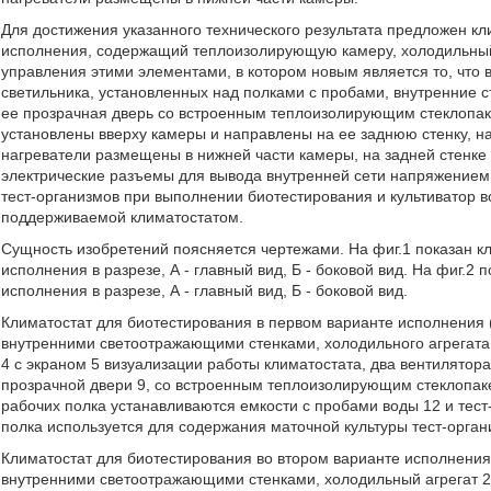
Для достижения указанного технического результата предложен кл
исполнения, содержащий теплоизолирующую камеру, холодильный аг
управления этими элементами, в котором новым является то, что в
светильника, установленных над полками с пробами, внутренние 
ее прозрачная дверь со встроенным теплоизолирующим стеклопа
установлены вверху камеры и направлены на ее заднюю стенку, на
нагреватели размещены в нижней части камеры, на задней стенке
электрические разъемы для вывода внутренней сети напряжением 
тест-организмов при выполнении биотестирования и культиватор 
поддерживаемой климатостатом.
Сущность изобретений поясняется чертежами. На фиг.1 показан к
исполнения в разрезе, А - главный вид, Б - боковой вид. На фиг.2
исполнения в разрезе, А - главный вид, Б - боковой вид.
Климатостат для биотестирования в первом варианте исполнения 
внутренними светоотражающими стенками, холодильного агрегата 
4 с экраном 5 визуализации работы климатостата, два вентилятора
прозрачной двери 9, со встроенным теплоизолирующим стеклопак
рабочих полка устанавливаются емкости с пробами воды 12 и тес
полка используется для содержания маточной культуры тест-орган
Климатостат для биотестирования во втором варианте исполнения
внутренними светоотражающими стенками, холодильный агрегат 2 