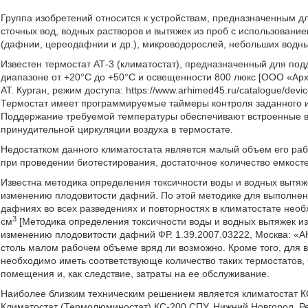
Группа изобретений относится к устройствам, предназначенным д
сточных вод, водных растворов и вытяжек из проб с использовани
(дафнии, цереодафнии и др.), микроводорослей, небольших водных 
Известен термостат АТ-3 (климатостат), предназначенный для по
диапазоне от +20°С до +50°С и освещенности 800 люкс [ООО «Ар
AT. Курган, режим доступа: https://www.arhimed45.ru/catalogue/devic
Термостат имеет программируемые таймеры контроля заданного и
Поддержание требуемой температуры обеспечивают встроенные в у
принудительной циркуляции воздуха в термостате.
Недостатком данного климатостата является малый объем его раб
при проведении биотестирования, достаточное количество емкосте
Известна методика определения токсичности воды и водных вытяжек
изменению плодовитости дафний. По этой методике для выполнени
дафниях во всех разведениях и повторностях в климатостате нео
3
см
[Методика определения токсичности воды и водных вытяжек из 
изменению плодовитости дафний ФР. 1.39.2007.03222, Москва: «АК
столь малом рабочем объеме вряд ли возможно. Кроме того, для
необходимо иметь соответствующе количество таких термостатов,
помещения и, как следствие, затраты на ее обслуживание.
Наиболее близким техническим решением является климатостат К
Климатостат (Термолюминостат) КС-200 СПУ. Нижний Новгород, Режим