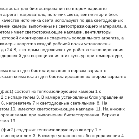
иматостат для биотестирования во втором варианте
регат, нагреватель, источник света, вентилятор и блок
 качестве источника света используют по два светодиодных
стенки камеры выполнены из светоотражающего материала, а
кетом имеет светоотражающие накладки, вентиляторы
 которой смонтирован испаритель холодильного агрегата, а
 камеры напротив каждой рабочей полки установлены
до 24 В, к которым подключают устройства экспонирования
водорослей для выращивания этих культур при температуре,
лиматостат для биотестирования в первом варианте
 показан климатостат для биотестирования во втором варианте
(фиг.1) состоит из теплоизолирующей камеры 1 с
2 с испарителем 3. В камере установлены блок управления
 6, нагреватель 7 и светодиодные светильники 8. На
етом 10, имеются светоотражающие накладки 11. На нижних
т-организмами при выполнении биотестирования. Верхняя
изма 13.
 (фиг.2) содержит теплоизолирующую камеру 1 с
с испарителем 3. В камере установлены блок управления 4