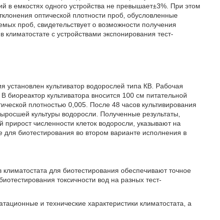
ий в емкостях одного устройства не превышает±3%. При этом
отклонения оптической плотности проб, обусловленные
емых проб, свидетельствует о возможности получения
в климатостате с устройствами экспонирования тест-
я установлен культиватор водорослей типа КВ. Рабочая
В биореактор культиватора вносится 100 см питательной
ической плотностью 0,005. После 48 часов культивирования
выросшей культуры водоросли. Полученные результаты,
 прирост численности клеток водоросли, указывают на
е для биотестирования во втором варианте исполнения в
в климатостата для биотестирования обеспечивают точное
иотестирования токсичности вод на разных тест-
атационные и технические характеристики климатостата, а