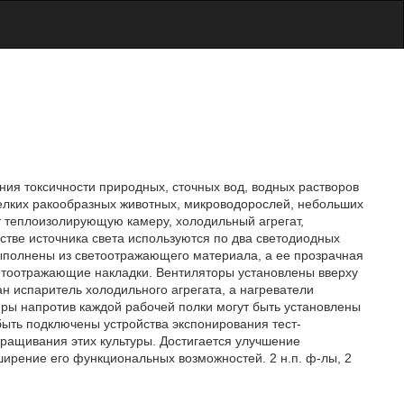
ния токсичности природных, сточных вод, водных растворов
мелких ракообразных животных, микроводорослей, небольших
т теплоизолирующую камеру, холодильный агрегат,
честве источника света используются по два светодиодных
выполнены из светоотражающего материала, а ее прозрачная
етоотражающие накладки. Вентиляторы установлены вверху
н испаритель холодильного агрегата, а нагреватели
ры напротив каждой рабочей полки могут быть установлены
быть подключены устройства экспонирования тест-
ыращивания этих культуры. Достигается улучшение
ширение его функциональных возможностей. 2 н.п. ф-лы, 2