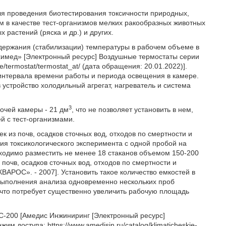
ля проведения биотестирования токсичности природных,
ем в качестве тест-организмов мелких ракообразных животных
растений (ряска и др.) и других.
ддержания (стабилизации) температуры в рабочем объеме в
химед» [Электронный ресурс] Воздушные термостаты серии
e/termostat/termostat_at/ (дата обращения: 20.01.2022)].
нтервала времени работы и периода освещения в камере.
стройство холодильный агрегат, нагреватель и система
3
очей камеры - 21 дм
, что не позволяет установить в нем,
й с тест-организмами.
 из почв, осадков сточных вод, отходов по смертности и
я токсикологического эксперимента с одной пробой на
бходимо разместить не менее 18 стаканов объемом 150-200
почв, осадков сточных вод, отходов по смертности и
ВАРОС». - 2007]. Установить такое количество емкостей в
 выполнения анализа одновременно нескольких проб
 что потребует существенно увеличить рабочую площадь
С-200 [Амедис Инжиниринг [Электронный ресурс]
 доступа: https://www.amedisin.ru/catalog/klimaticheskie-