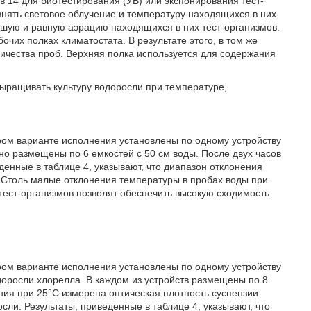
в 14 для биотестирования (УБ) или экспонирования тест-
внять световое облучение и температуру находящихся в них
ошую и равную аэрацию находящихся в них тест-организмов.
очих полках климатостата. В результате этого, в том же
ичества проб. Верхняя полка используется для содержания
выращивать культуру водоросли при температуре,
ором варианте исполнения установлены по одному устройству
но размещены по 6 емкостей с 50 см воды. После двух часов
денные в таблице 4, указывают, что диапазон отклонения
. Столь малые отклонения температуры в пробах воды при
тест-организмов позволят обеспечить высокую сходимость
ором варианте исполнения установлены по одному устройству
одоросли хлорелла. В каждом из устройств размещены по 8
ния при 25°С измерена оптическая плотность суспензии
сли. Результаты, приведенные в таблице 4, указывают, что