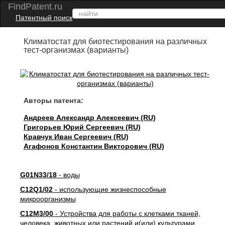
FindPatent.ru
Патентный поиск
Климатостат для биотестирования на различных
тест-организмах (варианты)
Авторы патента:
Андреев Александр Алексеевич (RU)
Григорьев Юрий Сергеевич (RU)
Кравчук Иван Сергеевич (RU)
Агафонов Константин Викторович (RU)
G01N33/18
- воды
C12Q1/02
- использующие жизнеспособные
микроорганизмы
C12M3/00
- Устройства для работы с клетками тканей,
человека, животных или растений и(или) культурами