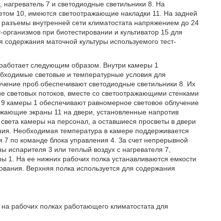
, нагреватель 7 и светодиодные светильники 8. На
етом 10, имеются светоотражающие накладки 11. На задней
е разъемы внутренней сети климатостата напряжением до 24
-организмов при биотестировании и культиватор 15 для
я содержания маточной культуры используемого тест-
 работает следующим образом. Внутри камеры 1
обходимые световые и температурные условия для
учение проб обеспечивают светодиодные светильники 8. Их
е световых потоков, вместе со светоотражающими стенками
 9 камеры 1 обеспечивают равномерное световое облучение
ражающие экраны 11 на двери, установленные напротив
света камеры на персонал, а оставшиеся просветы в двери
ания. Необходимая температура в камере поддерживается
 7 по команде блока управления 4. За счет непрерывной
ы испарителя 3 или теплый воздух с нагревателя 7,
ы 1. На ее нижних рабочих полка устанавливаются емкости
ования. Верхняя полка используется для содержания
на рабочих полках работающего климатостата для