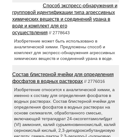
Способ экспресс-обнаружения и
групповой идентификации типа агрессивных
химических веществ и соединений урана в
воде и комплект для его
осуществления
// 2778643
Изобретение может быть использовано в
аналитической химии. Предложены способ и
комплект для экспресс-обнаружения агрессивных
химических веществ и соединений урана в воде.
Состав блистерной ячейки для определения
фосфатов в водных растворах
// 2776016
Изобретение относится к аналитической химии, а
именно к составу для определения фосфатов в
водных растворах. Состав блистерной ячейки для
определения фосфатов в водных растворах на
основе силикагеля, обработанного смесью,
включающей тетрагидрат 24-оксогептамолибдат
(VI) аммония, калий сурьмяновиннокислый, калий
сернокислый кислый, 2,3-дигидроксибутандиовую
кислоту, гамма-лактон 2,3-дегидро-L-гулоновую