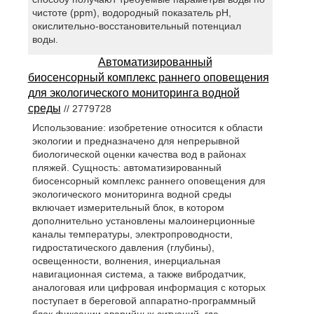
чистоте (ppm), водородный показатель pH,
окислительно-восстановительный потенциал
воды.
Автоматизированный
биосенсорный комплекс раннего оповещения
для экологического мониторинга водной
среды
// 2779728
Использование: изобретение относится к области
экологии и предназначено для непрерывной
биологической оценки качества вод в районах
пляжей. Сущность: автоматизированный
биосенсорный комплекс раннего оповещения для
экологического мониторинга водной среды
включает измерительный блок, в котором
дополнительно установлены малоинерционные
каналы температуры, электропроводности,
гидростатического давления (глубины),
освещенности, волнения, инерциальная
навигационная система, а также вибродатчик,
аналоговая или цифровая информация с которых
поступает в береговой аппаратно-программный
блок фиксации аварийных ситуаций, где