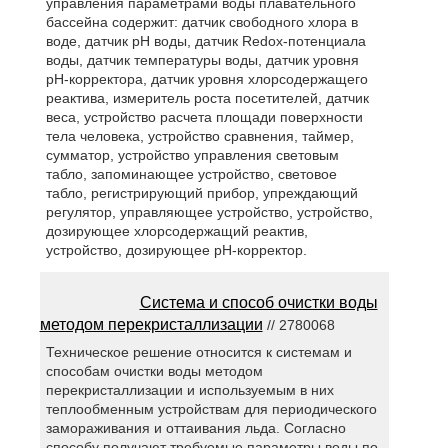
управления параметрами воды плавательного
бассейна содержит: датчик свободного хлора в
воде, датчик рН воды, датчик Redox-потенциала
воды, датчик температуры воды, датчик уровня
рН-корректора, датчик уровня хлорсодержащего
реактива, измеритель роста посетителей, датчик
веса, устройство расчета площади поверхности
тела человека, устройство сравнения, таймер,
сумматор, устройство управления световым
табло, запоминающее устройство, световое
табло, регистрирующий прибор, упреждающий
регулятор, управляющее устройство, устройство,
дозирующее хлорсодержащий реактив,
устройство, дозирующее рН-корректор.
Система и способ очистки воды
методом перекристаллизации
// 2780068
Техническое решение относится к системам и
способам очистки воды методом
перекристаллизации и используемым в них
теплообменным устройствам для периодического
замораживания и оттаивания льда. Согласно
способу получают требуемые параметры воды по