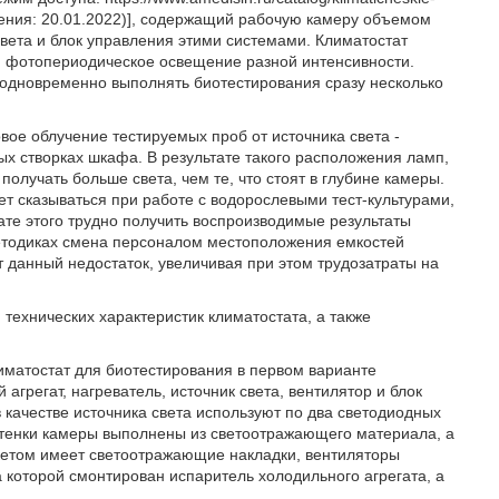
ращения: 20.01.2022)], содержащий рабочую камеру объемом
 света и блок управления этими системами. Климатостат
и фотопериодическое освещение разной интенсивности.
 одновременно выполнять биотестирования сразу несколько
ое облучение тестируемых проб от источника света -
х створках шкафа. В результате такого расположения ламп,
получать больше света, чем те, что стоят в глубине камеры.
т сказываться при работе с водорослевыми тест-культурами,
тате этого трудно получить воспроизводимые результаты
етодиках смена персоналом местоположения емкостей
 данный недостаток, увеличивая при этом трудозатраты на
технических характеристик климатостата, а также
иматостат для биотестирования в первом варианте
регат, нагреватель, источник света, вентилятор и блок
 качестве источника света используют по два светодиодных
стенки камеры выполнены из светоотражающего материала, а
кетом имеет светоотражающие накладки, вентиляторы
 которой смонтирован испаритель холодильного агрегата, а