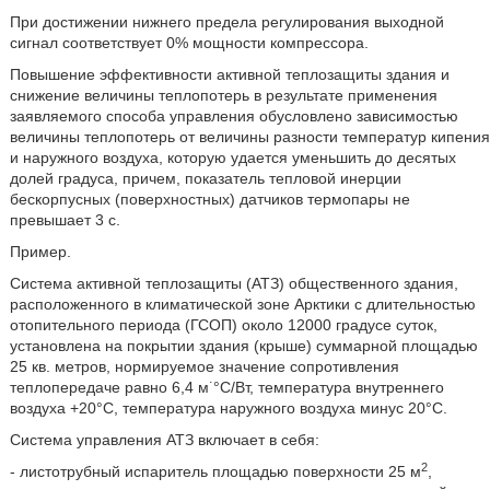
При достижении нижнего предела регулирования выходной
сигнал соответствует 0% мощности компрессора.
Повышение эффективности активной теплозащиты здания и
снижение величины теплопотерь в результате применения
заявляемого способа управления обусловлено зависимостью
величины теплопотерь от величины разности температур кипения
и наружного воздуха, которую удается уменьшить до десятых
долей градуса, причем, показатель тепловой инерции
бескорпусных (поверхностных) датчиков термопары не
превышает 3 с.
Пример.
Система активной теплозащиты (АТЗ) общественного здания,
расположенного в климатической зоне Арктики с длительностью
отопительного периода (ГСОП) около 12000 градусе суток,
установлена на покрытии здания (крыше) суммарной площадью
25 кв. метров, нормируемое значение сопротивления
⋅
теплопередаче равно 6,4 м
°С/Вт, температура внутреннего
воздуха +20°С, температура наружного воздуха минус 20°С.
Система управления АТЗ включает в себя:
2
- листотрубный испаритель площадью поверхности 25 м
,