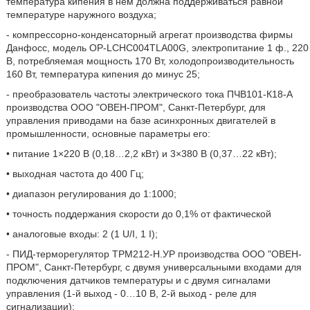
температура кипения в нем должна поддерживаться равной
температуре наружного воздуха;
- компрессорно-конденсаторный агрегат производства фирмы
Данфосс, модель OP-LCHC004TLA00G, электропитание 1 ф., 220
В, потребляемая мощность 170 Вт, холодопроизводительность
160 Вт, температура кипения до минус 25;
- преобразователь частоты электрического тока ПЧВ101-К18-А
производства ООО "ОВЕН-ПРОМ", Санкт-Петербург, для
управления приводами на базе асинхронных двигателей в
промышленности, основные параметры его:
• питание 1×220 В (0,18…2,2 кВт) и 3×380 В (0,37…22 кВт);
• выходная частота до 400 Гц;
• диапазон регулирования до 1:1000;
• точность поддержания скорости до 0,1% от фактической
• аналоговые входы: 2 (1 U/I, 1 I);
- ПИД-терморегулятор ТРМ212-Н.УР производства ООО "ОВЕН-
ПРОМ", Санкт-Петербург, с двумя универсальными входами для
подключения датчиков температуры и с двумя сигналами
управления (1-й выход - 0…10 В, 2-й выход - реле для
сигнализации);