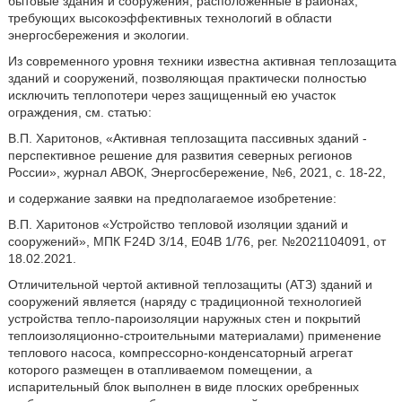
бытовые здания и сооружения, расположенные в районах,
требующих высокоэффективных технологий в области
энергосбережения и экологии.
Из современного уровня техники известна активная теплозащита
зданий и сооружений, позволяющая практически полностью
исключить теплопотери через защищенный ею участок
ограждения, см. статью:
В.П. Харитонов, «Активная теплозащита пассивных зданий -
перспективное решение для развития северных регионов
России», журнал АВОК, Энергосбережение, №6, 2021, с. 18-22,
и содержание заявки на предполагаемое изобретение:
В.П. Харитонов «Устройство тепловой изоляции зданий и
сооружений», МПК F24D 3/14, Е04В 1/76, рег. №2021104091, от
18.02.2021.
Отличительной чертой активной теплозащиты (АТЗ) зданий и
сооружений является (наряду с традиционной технологией
устройства тепло-пароизоляции наружных стен и покрытий
теплоизоляционно-строительными материалами) применение
теплового насоса, компрессорно-конденсаторный агрегат
которого размещен в отапливаемом помещении, а
испарительный блок выполнен в виде плоских оребренных