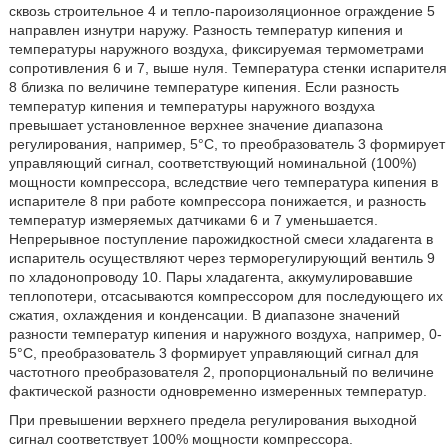
сквозь строительное 4 и тепло-пароизоляционное ограждение 5
направлен изнутри наружу. Разность температур кипения и
температуры наружного воздуха, фиксируемая термометрами
сопротивления 6 и 7, выше нуля. Температура стенки испарителя
8 близка по величине температуре кипения. Если разность
температур кипения и температуры наружного воздуха
превышает установленное верхнее значение диапазона
регулирования, например, 5°С, то преобразователь 3 формирует
управляющий сигнал, соответствующий номинальной (100%)
мощности компрессора, вследствие чего температура кипения в
испарителе 8 при работе компрессора понижается, и разность
температур измеряемых датчиками 6 и 7 уменьшается.
Непрерывное поступление парожидкостной смеси хладагента в
испаритель осуществляют через терморегулирующий вентиль 9
по хладонопроводу 10. Пары хладагента, аккумулировавшие
теплопотери, отсасываются компрессором для последующего их
сжатия, охлаждения и конденсации. В диапазоне значений
разности температур кипения и наружного воздуха, например, 0-
5°С, преобразователь 3 формирует управляющий сигнал для
частотного преобразователя 2, пропорциональный по величине
фактической разности одновременно измеренных температур.
При превышении верхнего предела регулирования выходной
сигнал соответствует 100% мощности компрессора.