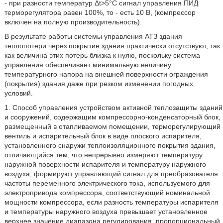
- при разности температур Δt>5°С сигнал управления ПИД
терморегулятора равен 100%, то - есть 10 В, (компрессор
включен на полную производительность).
В результате работы системы управления АТЗ здания
теплопотери через покрытие здания практически отсутствуют, так
как величина этих потерь близка к нулю, поскольку система
управления обеспечивает минимальную величину
температурного напора на внешней поверхности ограждения
(покрытия) здания даже при резком изменении погодных
условий.
1. Способ управления устройством активной теплозащиты зданий
и сооружений, содержащим компрессорно-конденсаторный блок,
размещенный в отапливаемом помещении, терморегулирующий
вентиль и испарительный блок в виде плоского испарителя,
установленного снаружи теплоизоляционного покрытия здания,
отличающийся тем, что непрерывно измеряют температуру
наружной поверхности испарителя и температуру наружного
воздуха, формируют управляющий сигнал для преобразователя
частоты переменного электрического тока, используемого для
электропривода компрессора, соответствующий номинальной
мощности компрессора, если разность температуры испарителя
и температуры наружного воздуха превышает установленное
верхнее значение диапазона регулирования, пропорциональный