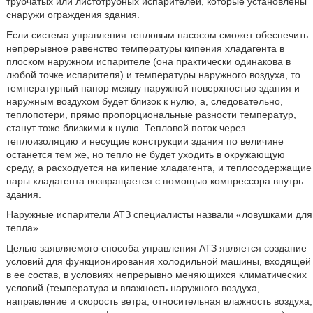
трубчатых или листотрубных испарителей, которые установлены
снаружи ограждения здания.
Если система управления тепловым насосом сможет обеспечить
непрерывное равенство температуры кипения хладагента в
плоском наружном испарителе (она практически одинакова в
любой точке испарителя) и температуры наружного воздуха, то
температурный напор между наружной поверхностью здания и
наружным воздухом будет близок к нулю, а, следовательно,
теплопотери, прямо пропорциональные разности температур,
станут тоже близкими к нулю. Тепловой поток через
теплоизоляцию и несущие конструкции здания по величине
останется тем же, но тепло не будет уходить в окружающую
среду, а расходуется на кипение хладагента, и теплосодержащие
пары хладагента возвращается с помощью компрессора внутрь
здания.
Наружные испарители АТЗ специалисты назвали «ловушками для
тепла».
Целью заявляемого способа управления АТЗ является создание
условий для функционирования холодильной машины, входящей
в ее состав, в условиях непрерывно меняющихся климатических
условий (температура и влажность наружного воздуха,
направление и скорость ветра, относительная влажность воздуха,