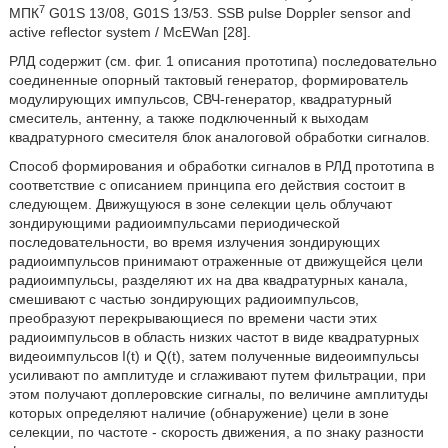
7
МПК
G01S 13/08, G01S 13/53. SSB pulse Doppler sensor and
active reflector system / McEWan [28].
РЛД содержит (см. фиг. 1 описания прототипа) последовательно
соединенные опорный тактовый генератор, формирователь
модулирующих импульсов, СВЧ-генератор, квадратурный
смеситель, антенну, а также подключенный к выходам
квадратурного смесителя блок аналоговой обработки сигналов.
Способ формирования и обработки сигналов в РЛД прототипа в
соответствие с описанием принципа его действия состоит в
следующем. Движущуюся в зоне селекции цель облучают
зондирующими радиоимпульсами периодической
последовательности, во время излучения зондирующих
радиоимпульсов принимают отраженные от движущейся цели
радиоимпульсы, разделяют их на два квадратурных канала,
смешивают с частью зондирующих радиоимпульсов,
преобразуют перекрывающиеся по времени части этих
радиоимпульсов в область низких частот в виде квадратурных
видеоимпульсов I(t) и Q(t), затем полученные видеоимпульсы
усиливают по амплитуде и сглаживают путем фильтрации, при
этом получают доплеровские сигналы, по величине амплитуды
которых определяют наличие (обнаружение) цели в зоне
селекции, по частоте - скорость движения, а по знаку разности