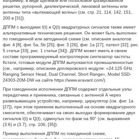
например, в виде щелевой или полосковой фазированной
решетки, рупорной, диэлектрической, линзовой антенны или
антенны типа «вытекающей волны» (см. стр. 21, 114, 142, 151,
200 в [31]).
ДППМ с выходами I(t) и Q(t) квадратурных сигналов также имеет
альтернативные технические решения. Он может быть выполнен
по гомодинной или автодинной схеме (см. описания аналогов:
фиг. 4 [8], фиг. 5а, 5b [25]; фиг. 3 [26], фиг. 1а [27], патент [32]; рис.
5 статьи [33], рис. 1 статьи [34]). ДППМ может иметь в своем
составе программируемый контроллером синтезатор частоты.
Кстати, готовые модули ДППМ выпускаются промышленностью
(см., например, описание доплеровского модуля: «24.125 GHz
Ranging Sensor Head, Dual Channel, Short Range», Model SSD-
24303-20M-DW на сайте https://www.eravant.com/).
При гомодинном исполнении ДППМ содержит отдельные узлы
передатчика и приемника, связанные с антенной А через
развязывающее устройство, например, циркулятор (см. фиг. 1а
[27]), при этом приемник выполненный на основе квадратурного
смесителя, обеспечивает на своих выходах формирование двух
сигналов I(t) и Q(t), сдвинутых по фазе на 90° (см. выражения
(3.6) и (3.7), стр. 106, [35]).
Пример выполнения ДППМ по гомодинной схеме,