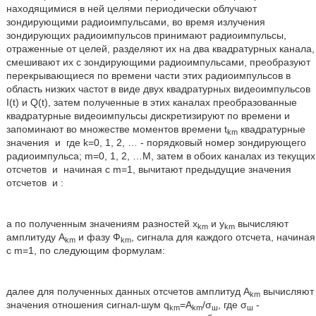
находящимися в ней целями периодически облучают
зондирующими радиоимпульсами, во время излучения
зондирующих радиоимпульсов принимают радиоимпульсы,
отраженные от целей, разделяют их на два квадратурных канала,
смешивают их с зондирующими радиоимпульсами, преобразуют
перекрывающиеся по времени части этих радиоимпульсов в
область низких частот в виде двух квадратурных видеоимпульсов
I(t) и Q(t), затем полученные в этих каналах преобразованные
квадратурные видеоимпульсы дискретизируют по времени и
запоминают во множестве моментов времени t
квадратурные
km
значения
и
где k=0, 1, 2, … - порядковый номер зондирующего
радиоимпульса; m=0, 1, 2, …М, затем в обоих каналах из текущих
отсчетов
и
начиная с m=1, вычитают предыдущие значения
отсчетов
и
:
а по полученным значениям разностей x
и y
вычисляют
km
km
амплитуду A
и фазу Ф
, сигнала для каждого отсчета, начиная
km
km
с m=1, по следующим формулам:
далее для полученных данных отсчетов амплитуд A
вычисляют
km
значения отношения сигнал-шум q
=A
/σ
, где σ
-
km
km
ш
ш