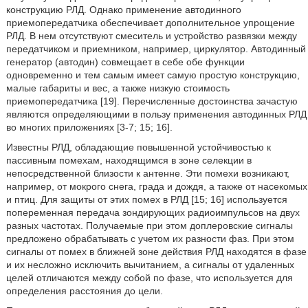
конструкцию РЛД. Однако применение автодинного
приемопередатчика обеспечивает дополнительное упрощение
РЛД. В нем отсутствуют смеситель и устройство развязки между
передатчиком и приемником, например, циркулятор. Автодинный
генератор (автодин) совмещает в себе обе функции
одновременно и тем самым имеет самую простую конструкцию,
малые габариты и вес, а также низкую стоимость
приемопередатчика [19]. Перечисленные достоинства зачастую
являются определяющими в пользу применения автодинных РЛД
во многих приложениях [3-7; 15; 16].
Известны РЛД, обладающие повышенной устойчивостью к
пассивным помехам, находящимся в зоне селекции в
непосредственной близости к антенне. Эти помехи возникают,
например, от мокрого снега, града и дождя, а также от насекомых
и птиц. Для защиты от этих помех в РЛД [15; 16] используется
попеременная передача зондирующих радиоимпульсов на двух
разных частотах. Получаемые при этом доплеровские сигналы
предложено обрабатывать с учетом их разности фаз. При этом
сигналы от помех в ближней зоне действия РЛД находятся в фазе
и их несложно исключить вычитанием, а сигналы от удаленных
целей отличаются между собой по фазе, что используется для
определения расстояния до цели.