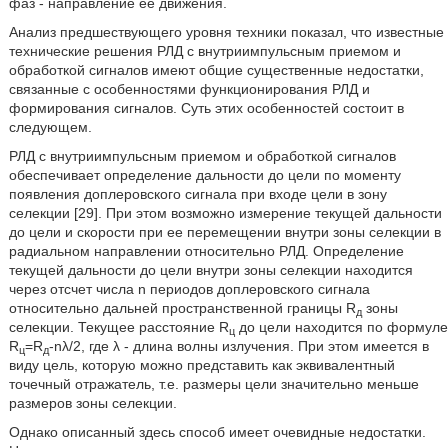
фаз - направление ее движения.
Анализ предшествующего уровня техники показал, что известные
технические решения РЛД с внутриимпульсным приемом и
обработкой сигналов имеют общие существенные недостатки,
связанные с особенностями функционирования РЛД и
формирования сигналов. Суть этих особенностей состоит в
следующем.
РЛД с внутриимпульсным приемом и обработкой сигналов
обеспечивает определение дальности до цели по моменту
появления доплеровского сигнала при входе цели в зону
селекции [29]. При этом возможно измерение текущей дальности
до цели и скорости при ее перемещении внутри зоны селекции в
радиальном направлении относительно РЛД. Определение
текущей дальности до цели внутри зоны селекции находится
через отсчет числа n периодов доплеровского сигнала
относительно дальней пространственной границы R
зоны
д
селекции. Текущее расстояние R
до цели находится по формуле
ц
R
=R
-nλ/2, где λ - длина волны излучения. При этом имеется в
ц
д
виду цель, которую можно представить как эквивалентный
точечный отражатель, т.е. размеры цели значительно меньше
размеров зоны селекции.
Однако описанный здесь способ имеет очевидные недостатки.