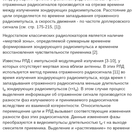
отраженных радиосигналов производится на отрезке времени
между излучением зондирующих радиоимпульсов. Расстояние до
цели определяется по времени запаздывания отраженного
радиоимпульса, а скорость движения - по частоте доплеровского
сигнала (см. стр. 175-215, [1]).
Недостатком классических радиолокаторов является наличие
«мертвой зоны», определяемой суммарным временем
формирования зондирующего радиоимпульса и временем
восстановления чувствительности приемника [2].
Известны РЛД с импульсной модуляцией излучения [3-10], у
которых отсутствует мертвая зона вблизи антенны. В этих РЛД
используется метод приема отраженного радиосигнала [11] во
время излучения зондирующего радиоимпульса, когда время τ
запаздывания отраженного радиосигнала меньше длительности
t
зондирующих радиоимпульсов (τ<t
). В этом случае процесс
и
и
выделения информации об отраженном сигнале производится по
разности фаз излучаемого и принимаемого радиосигналов
вследствие их взаимной когерентности. Относительное
перемещение цели и РЛД вызывает соответствующие изменения
разности фаз этих радиосигналов. Данные изменения фазы
преобразуются в видеоимпульсы длительностью t
-τ на выходе
и
смесителя приемника. Выделение и «растягивание» по времени