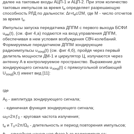
далее на тактовые входы АЦП-1 и АЦП-2. При этом количество
тактовых импульсов за время t
определяет разрешающую
и
способность РЛД по дальности: Δr=t
c/2M, где М - число отсчетов
и
за время t
.
и
Импульсы запуска передатчика ДППМ с первого выхода БСФИ
u
(t), (см. фиг 4,а) подаются на вход управления ДППМ,
им
обеспечивая в нем условия возбуждения СВЧ-колебаний.
Формируемые передатчиком ДППМ зондирующие
радиоимпульсы u
(t) (см. фиг 4,б), пройдя через первый
зонд
делитель мощности ДМ-1 и циркулятор Ц, излучаются через
антенну А в контролируемое пространство. Выражение для
зондирующего сигнала u
(t) с прямоугольной огибающей
зонд
U
(k,t) имеет вид [11]:
зонд
где
A
- амплитуда зондирующего сигнала;
0
- единичная функция зондирующего сигнала;
ω
=2πƒ
- круговая частота излучения;
0
0
t
и Т
=2π/Ω
- длительность и период повторения импульсов;
и
п
п
ϕ
- случайная начальная фаза k-го радиоимпульса;