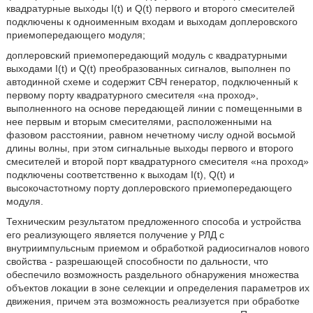
квадратурные выходы I(t) и Q(t) первого и второго смесителей
подключены к одноименным входам и выходам доплеровского
приемопередающего модуля;
доплеровский приемопередающий модуль с квадратурными
выходами I(t) и Q(t) преобразованных сигналов, выполнен по
автодинной схеме и содержит СВЧ генератор, подключенный к
первому порту квадратурного смесителя «на проход»,
выполненного на основе передающей линии с помещенными в
нее первым и вторым смесителями, расположенными на
фазовом расстоянии, равном нечетному числу одной восьмой
длины волны, при этом сигнальные выходы первого и второго
смесителей и второй порт квадратурного смесителя «на проход»
подключены соответственно к выходам I(t), Q(t) и
высокочастотному порту доплеровского приемопередающего
модуля.
Техническим результатом предложенного способа и устройства
его реализующего является получение у РЛД с
внутриимпульсным приемом и обработкой радиосигналов нового
свойства - разрешающей способности по дальности, что
обеспечило возможность раздельного обнаружения множества
объектов локации в зоне селекции и определения параметров их
движения, причем эта возможность реализуется при обработке