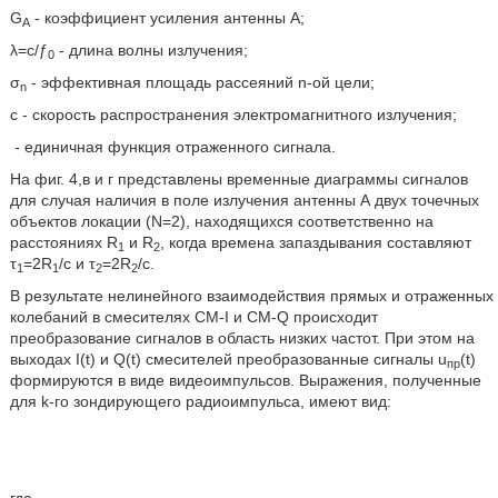
G
- коэффициент усиления антенны А;
A
λ=с/ƒ
- длина волны излучения;
0
σ
- эффективная площадь рассеяний n-ой цели;
n
с - скорость распространения электромагнитного излучения;
- единичная функция отраженного сигнала.
На фиг. 4,в и г представлены временные диаграммы сигналов
для случая наличия в поле излучения антенны А двух точечных
объектов локации (N=2), находящихся соответственно на
расстояниях R
и R
, когда времена запаздывания составляют
1
2
τ
=2R
/с и τ
=2R
/с.
1
1
2
2
В результате нелинейного взаимодействия прямых и отраженных
колебаний в смесителях CM-I и CM-Q происходит
преобразование сигналов в область низких частот. При этом на
выходах I(t) и Q(t) смесителей преобразованные сигналы u
(t)
пр
формируются в виде видеоимпульсов. Выражения, полученные
для k-го зондирующего радиоимпульса, имеют вид: