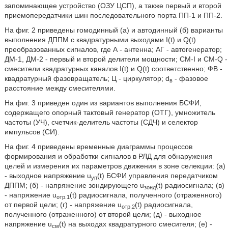
запоминающее устройство (ОЗУ ЦСП), а также первый и второй
приемопередатчики шин последовательного порта ПП-1 и ПП-2.
На фиг. 2 приведены гомодинный (а) и автодинный (б) варианты
выполнения ДППМ с квадратурными выходами I(t) и Q(t)
преобразованных сигналов, где А - антенна; АГ - автогенератор;
ДМ-1, ДМ-2 - первый и второй делители мощности; CM-I и CM-Q -
смесители квадратурных каналов I(t) и Q(t) соответственно; ФВ -
квадратурный фазовращатель; Ц - циркулятор; d
- фазовое
в
расстояние между смесителями.
На фиг. 3 приведен один из вариантов выполнения БСФИ,
содержащего опорный тактовый генератор (ОТГ), умножитель
частоты (УЧ), счетчик-делитель частоты (СДЧ) и селектор
импульсов (СИ).
На фиг. 4 приведены временные диаграммы процессов
формирования и обработки сигналов в РЛД для обнаружения
целей и измерения их параметров движения в зоне селекции: (а)
- выходное напряжение u
(t) БСФИ управления передатчиком
уп
ДППМ; (б) - напряжение зондирующего u
(t) радиосигнала; (в)
зонд
- напряжение u
(t) радиосигнала, полученного (отраженного)
отр.1
от первой цели; (г) - напряжение u
(t) радиосигнала,
отр.2
полученного (отраженного) от второй цели; (д) - выходное
напряжение u
(t) на выходах квадратурного смесителя; (е) -
см