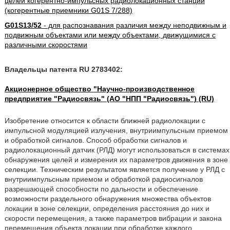
целей когерентно-импульсных радиолокационных станций
(когерентные приемники G01S 7/288)
G01S13/52
- для распознавания различия между неподвижным и
подвижным объектами или между объектами, движущимися с
различными скоростями
Владельцы патента RU 2783402:
Акционерное общество "Научно-производственное
предприятие "Радиосвязь" (АО "НПП "Радиосвязь") (RU)
Изобретение относится к области ближней радиолокации с
импульсной модуляцией излучения, внутриимпульсным приемом
и обработкой сигналов. Способ обработки сигналов и
радиолокационный датчик (РЛД) могут использоваться в системах
обнаружения целей и измерения их параметров движения в зоне
селекции. Техническим результатом является получение у РЛД с
внутриимпульсным приемом и обработкой радиосигналов
разрешающей способности по дальности и обеспечение
возможности раздельного обнаружения множества объектов
локации в зоне селекции, определения расстояния до них и
скорости перемещения, а также параметров вибрации и закона
перемещения объекта локации при обработке каждого