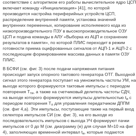
соответствие с алгоритмом его работы вычислительное ядро ЦСП
включает команду «Инициализация» [41], по которой
производится настройка периферийных устройств ЦСП,
распределение внутренней памяти, установка значений
внутренних переменных, копирование исполняемого кода из
низкопроизводительного ПЗУ в высокопроизводительное ОЗУ
ЦСП и подача команды в АЛУ «Выборка из АЦП и сохранение
результатов в памяти», по которой ПЛИС переходит в режим
готовности приема оцифрованных сигналов от АЦП-1 и АЦП-2 с
последующим формированием массива данных в памяти ОЗУ
ПЛИС.
В БСФИ (см. фиг. 3) после подачи напряжения питания
происходит запуск опорного тактового генератора ОТГ. Выходной
сигнал этого генератора поступает на умножитель частоты УМ, на
выходе которого формируются тактовые импульсы с периодом
повторения T
, а также на счетчиковый делитель частоты СДЧ,
ти
на выходе которого формируются импульсы длительностью t
с
и
периодом повторения Т
для управления передатчиком ДППМ
п
(см. фиг 4,а). Эти импульсы, поступающие также на первый вход
селектора импульсов СИ (см. фиг. 3), на его выходе из
последовательность импульсов с выхода УЧ формируют пачки
импульсов от 0 до М (см. диаграмму (е) для случая М=10 на фиг
4), заполняющих временной интервал t
, которые подаются
и