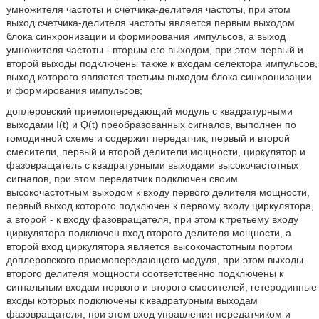
умножителя частоты и счетчика-делителя частоты, при этом
выход счетчика-делителя частоты является первым выходом
блока синхронизации и формирования импульсов, а выход
умножителя частоты - вторым его выходом, при этом первый и
второй выходы подключены также к входам селектора импульсов,
выход которого является третьим выходом блока синхронизации
и формирования импульсов;
доплеровский приемопередающий модуль с квадратурными
выходами I(t) и Q(t) преобразованных сигналов, выполнен по
гомодинной схеме и содержит передатчик, первый и второй
смесители, первый и второй делители мощности, циркулятор и
фазовращатель с квадратурными выходами высокочастотных
сигналов, при этом передатчик подключен своим
высокочастотным выходом к входу первого делителя мощности,
первый выход которого подключен к первому входу циркулятора,
а второй - к входу фазовращателя, при этом к третьему входу
циркулятора подключен вход второго делителя мощности, а
второй вход циркулятора является высокочастотным портом
доплеровского приемопередающего модуля, при этом выходы
второго делителя мощности соответственно подключены к
сигнальным входам первого и второго смесителей, гетеродинные
входы которых подключены к квадратурным выходам
фазовращателя, при этом вход управления передатчиком и