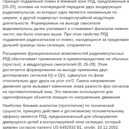
Принцип подавления помех в ближней зоне РЛД, предложенный в
[20-25], основан на поочередной передаче двух зондирующих
радиоимпульсов, из которых один является неизменным по
ширине, а другой подвергнут псевдослучайной модуляции
длительности. Формируемые на выходе смесителя
видеоимпульсы далее усиливают и сглаживают фильтром нижних
частот, как было описано выше. При этом свойство РЛД
подавления радиосигналов от помех, находящихся за пределами
дальней границы зоны селекции, сохраняется.
Расширение функциональных возможностей радиоимпульсных
РЛД обеспечивает применение в приемопередатчике не обычных
(простых), а квадратурных смесителей [8; 26-28]. Этим
достигается формирование на выходе приемника двух
доплеровских сигналов I(t) и Q(t), сдвинутых по фазе
относительно друг друга на угол ±π/2. Смена направления
движения цели вызывает изменение знака разности фаз сигналов
на противоположный знак. Это явление используется для
идентификации объектов локации по направлению движения.
Наиболее близким аналогом (прототипом) по технической
сущности, принципу действия и достигаемому положительному
эффекту является РЛД, предназначенный для обнаружения
движущихся целей в контролируемой зоне селекции, который
заявлен согласно патенту US 6492933 B1, опубл. 10.12.2002,