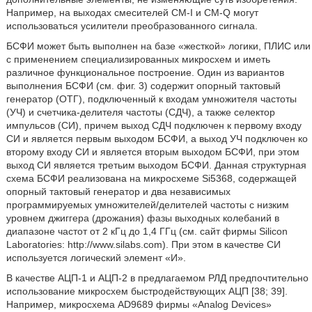
Например, на выходах смесителей CM-I и CM-Q могут
использоваться усилители преобразованного сигнала.
БСФИ может быть выполнен на базе «жесткой» логики, ПЛИС или
с применением специализированных микросхем и иметь
различное функциональное построение. Один из вариантов
выполнения БСФИ (см. фиг. 3) содержит опорный тактовый
генератор (ОТГ), подключенный к входам умножителя частоты
(УЧ) и счетчика-делителя частоты (СДЧ), а также селектор
импульсов (СИ), причем выход СДЧ подключен к первому входу
СИ и является первым выходом БСФИ, а выход УЧ подключен ко
второму входу СИ и является вторым выходом БСФИ, при этом
выход СИ является третьим выходом БСФИ. Данная структурная
схема БСФИ реализована на микросхеме Si5368, содержащей
опорный тактовый генератор и два независимых
программируемых умножителей/делителей частоты с низким
уровнем джиггера (дрожания) фазы выходных колебаний в
диапазоне частот от 2 кГц до 1,4 ГГц (см. сайт фирмы Silicon
Laboratories: http://www.silabs.com). При этом в качестве СИ
используется логический элемент «И».
В качестве АЦП-1 и АЦП-2 в предлагаемом РЛД предпочтительно
использование микросхем быстродействующих АЦП [38; 39].
Например, микросхема AD9689 фирмы «Analog Devices»