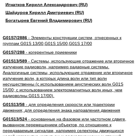
Игнатков Кирилл Александрович (RU)
Шайдуров Кирилл Дмитриевич (RU)
Богатырев Евгений Владимирович (RU)
G01S7/2886
- Элементы конструкции систем, отнесенных к
группам G01S 13/00,G01S 15/00,G01S 17/00
G01S7/288
- когерентные приемники
G01S13/589
- Системы, использующие отражение или вторичное
излучение радиоволн, например радарные системы.
Аналогичные системы, использующие отражение или вторичное
излучение волн, в которых длина волн или тип волн
несущественны (с использованием акустических волн G01S
15/00; с использованием электромагнитных волн иных, чем
радиоволны G01S 17/00).
G01S13/58
- для определения скорости или траектории
движения; для определения знака направления движения
G01S13/524
- основанные на фазовом или частотном сдвиге,
вызванном перемещением объектов, по отношению к
передаваемым сигналам, например селекторы движущихся