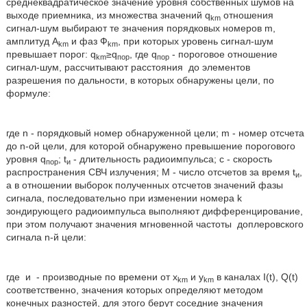
среднеквадратическое значение уровня собственных шумов на
выходе приемника, из множества значений q
отношения
km
сигнал-шум выбирают те значения порядковых номеров m,
амплитуд A
и фаз Ф
, при которых уровень сигнал-шум
km
km
превышает порог: q
≥q
, где q
- пороговое отношение
km
пор
пор
сигнал-шум, рассчитывают расстояния
до элементов
разрешения по дальности, в которых обнаружены цели, по
формуле:
где n - порядковый номер обнаруженной цели; m - номер отсчета
до n-ой цели, для которой обнаружено превышение порогового
уровня q
; t
- длительность радиоимпульса; с - скорость
пор
и
распространения СВЧ излучения; М - число отсчетов за время t
,
и
а в отношении выборок полученных отсчетов значений фазы
сигнала, последовательно при изменении номера k
зондирующего радиоимпульса выполняют дифференцирование,
при этом получают значения мгновенной частоты
доплеровского
сигнала n-й цели:
где
и
- производные по времени от x
и y
в каналах I(t), Q(t)
km
km
соответственно, значения которых определяют методом
конечных разностей, для этого берут соседние значения