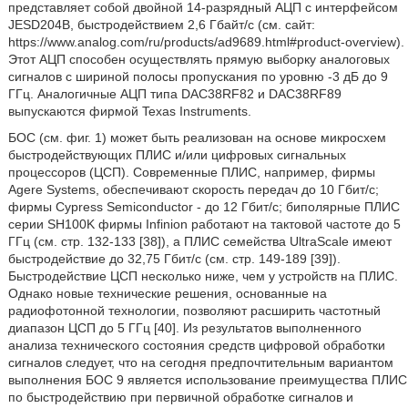
представляет собой двойной 14-разрядный АЦП с интерфейсом
JESD204B, быстродействием 2,6 Гбайт/с (см. сайт:
https://www.analog.com/ru/products/ad9689.html#product-overview).
Этот АЦП способен осуществлять прямую выборку аналоговых
сигналов с шириной полосы пропускания по уровню -3 дБ до 9
ГГц. Аналогичные АЦП типа DAC38RF82 и DAC38RF89
выпускаются фирмой Texas Instruments.
БОС (см. фиг. 1) может быть реализован на основе микросхем
быстродействующих ПЛИС и/или цифровых сигнальных
процессоров (ЦСП). Современные ПЛИС, например, фирмы
Agere Systems, обеспечивают скорость передач до 10 Гбит/с;
фирмы Cypress Semiconductor - до 12 Гбит/с; биполярные ПЛИС
серии SH100K фирмы Infinion работают на тактовой частоте до 5
ГГц (см. стр. 132-133 [38]), а ПЛИС семейства UltraScale имеют
быстродействие до 32,75 Гбит/с (см. стр. 149-189 [39]).
Быстродействие ЦСП несколько ниже, чем у устройств на ПЛИС.
Однако новые технические решения, основанные на
радиофотонной технологии, позволяют расширить частотный
диапазон ЦСП до 5 ГГц [40]. Из результатов выполненного
анализа технического состояния средств цифровой обработки
сигналов следует, что на сегодня предпочтительным вариантом
выполнения БОС 9 является использование преимущества ПЛИС
по быстродействию при первичной обработке сигналов и