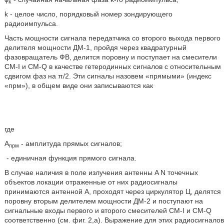
k
k - целое число, порядковый номер зондирующего
радиоимпульса.
Часть мощности сигнала передатчика со второго выхода первого
делителя мощности ДМ-1, пройдя через квадратурный
фазовращатель ФВ, делится поровну и поступает на смесители
CM-I и CM-Q в качестве гетеродинных сигналов с относительным
сдвигом фаз на π/2. Эти сигналы назовем «прямыми» (индекс
«прм»), в общем виде они записываются как
где
A
- амплитуда прямых сигналов;
прм
- единичная функция прямого сигнала.
В случае наличия в поле излучения антенны A N точечных
объектов локации отраженные от них радиосигналы
принимаются антенной А, проходят через циркулятор Ц, делятся
поровну вторым делителем мощности ДМ-2 и поступают на
сигнальные входы первого и второго смесителей CM-I и CM-Q
соответственно (см. фиг. 2,а). Выражение для этих радиосигналов