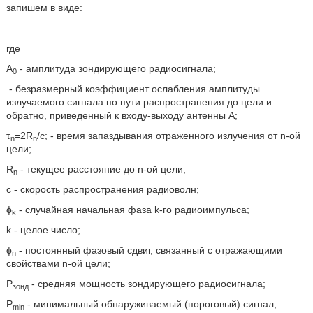
запишем в виде:
где
A
- амплитуда зондирующего радиосигнала;
0
- безразмерный коэффициент ослабления амплитуды
излучаемого сигнала по пути распространения до цели и
обратно, приведенный к входу-выходу антенны А;
τ
=2R
/с; - время запаздывания отраженного излучения от n-ой
n
n
цели;
R
- текущее расстояние до n-ой цели;
n
с - скорость распространения радиоволн;
ϕ
- случайная начальная фаза k-го радиоимпульса;
k
k - целое число;
ϕ
- постоянный фазовый сдвиг, связанный с отражающими
n
свойствами n-ой цели;
Р
- средняя мощность зондирующего радиосигнала;
зонд
P
- минимальный обнаруживаемый (пороговый) сигнал;
min