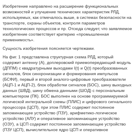
Изобретение направлено на расширение функциональных
возможностей и улучшение технических характеристик РЛД,
используемых, как отмечалось выше, в системах безопасности на
транспорте, охраны объектов, контроля параметров
технологических процессов и пр. Отсюда следует, что заявляемое
изобретение соответствует критерию «промышленная
применимость».
Сущность изобретения поясняется чертежами.
На фиг. 1 представлена структурная схема РЛД, который
содержит антенну (А), доплеровский приемопередающий модуль
(ДППМ) с квадратурными выходами I(t) и Q(t) преобразованных
сигналов, блок синхронизации и формирования импульсов
(БСФИ), первый и второй аналого-цифровые преобразователи
(АЦП-1 и АЦП-2), блок обработки сигналов (БОС), шину выходных
данных (ШВД), шину обмена данными (ШОД) с персональным
компьютером (ПК). БОС выполнен на основе программируемой
логической интегральной схемы (ПЛИС) и цифрового сигнального
процессора (ЦСП), при этом ПЛИС содержит постоянное
запоминающее устройство (ПЗУ), арифметико-логическое
устройство (АЛУ) и оперативное запоминающее устройство
(ОЗУ), а ЦСП содержит постоянное запоминающее устройство
(ПЗУ ЦСП), вычислительное ядро ЦСП и оперативное