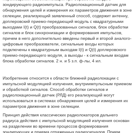
зондирующего радиоимпульса. Радиолокационный датчик для
обнаружения целей и измерения их параметров движения в зоне
селекции, реализующий заявленный способ, содержит антенну,
доплеровский приемо-передающий модуль с квадратурными
выходами I(t) и Q(t) преобразованных сигналов, блок обработки
сигналов и блок синхронизации и формирования импульсов,
причем в него дополнительно введены первый и второй аналого-
цифровые преобразователи, сигнальные входы которых
подключены к квадратурным выходам I(t) и Q(t) доплеровского
приемо-передающего модуля, а выходы - к сигнальным входам
блока обработки сигналов. 2 н. и 5 з.п. ф-лы, 4 ил.
Изобретение относится к области ближней радиолокации с
импульсной модуляцией излучения, внутриимпульсным приемом
и обработкой сигналов. Способ обработки сигналов и
радиолокационный датчик (РЛД) его реализующий могут
использоваться в системах обнаружения целей и измерения их
параметров движения в зоне селекции.
Принцип действия классических радиолокаторов дальнего
радиуса действия с импульсной модуляцией излучения основан
на разделении во времени процессов формирования
зондирующих и приема отраженных радиосигналов. Прием