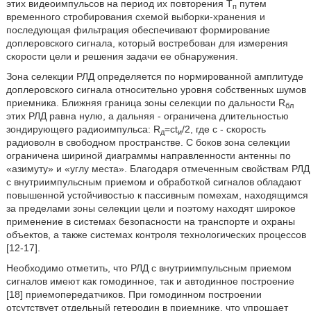
этих видеоимпульсов на период их повторения Т
путем
п
временного стробирования схемой выборки-хранения и
последующая фильтрация обеспечивают формирование
доплеровского сигнала, который востребован для измерения
скорости цели и решения задачи ее обнаружения.
Зона селекции РЛД определяется по нормированной амплитуде
доплеровского сигнала относительно уровня собственных шумов
приемника. Ближняя граница зоны селекции по дальности R
бл
этих РЛД равна нулю, а дальняя - ограничена длительностью
зондирующего радиоимпульса: R
=ct
/2, где с - скорость
д
и
радиоволн в свободном пространстве. С боков зона селекции
ограничена шириной диаграммы направленности антенны по
«азимуту» и «углу места». Благодаря отмеченным свойствам РЛД
с внутриимпульсным приемом и обработкой сигналов обладают
повышенной устойчивостью к пассивным помехам, находящимся
за пределами зоны селекции цели и поэтому находят широкое
применение в системах безопасности на транспорте и охраны
объектов, а также системах контроля технологических процессов
[12-17].
Необходимо отметить, что РЛД с внутриимпульсным приемом
сигналов имеют как гомодинное, так и автодинное построение
[18] приемопередатчиков. При гомодинном построении
отсутствует отдельный гетеродин в приемнике, что упрощает