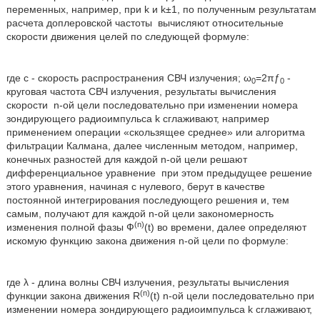
переменных, например, при k и k±1, по полученным результатам
расчета доплеровской частоты
вычисляют относительные
скорости движения целей по следующей формуле:
где с - скорость распространения СВЧ излучения; ω
=2πƒ
-
0
0
круговая частота СВЧ излучения, результаты вычисления
скорости
n-ой цели последовательно при изменении номера
зондирующего радиоимпульса k сглаживают, например
применением операции «скользящее среднее» или алгоритма
фильтрации Калмана, далее численным методом, например,
конечных разностей для каждой n-ой цели решают
дифференциальное уравнение
при этом предыдущее решение
этого уравнения, начиная с нулевого, берут в качестве
постоянной интегрирования последующего решения и, тем
самым, получают для каждой n-ой цели закономерность
(n)
изменения полной фазы Ф
(t) во времени, далее определяют
искомую функцию закона движения n-ой цели по формуле:
где λ - длина волны СВЧ излучения, результаты вычисления
(n)
функции закона движения R
(t) n-ой цели последовательно при
изменении номера зондирующего радиоимпульса k сглаживают,