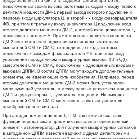
представленный на фиг. 2,а, содержит автогенератор АГ,
подключенный своим высокочастотным выходом к входу первого
делителя мощности ДМ-1 первый выход которого подключен к
первому входу циркулятора Ц, а второй - к входу фазовращателя
ФВ, при этом к третьему входу циркулятора Ц подключен вход
второго делителя мощности ДМ-2, а второй вход циркулятора Ц
подключен к антенне А. При этом выходы делителя мощности
ДМ-2 соответственно подключены к сигнальным входам
смесителей CM-I и CM-Q, гетеродинные входы которых
подключены к выходам фазовращателя ФВ, при этом вход
управления передатчиком и квадратурные выходы I(t) и Q(t)
смесителей CM-I и CM-Q подключены к одноименным входам и
выходам ДППМ. В состав ДППМ могут входить дополнительные
элементы, не изменяющие суть изобретения. Например, перед
вторым делителем мощности ДМ-2 может быть установлен
малошумящий усилитель, а между первым делителем мощности
ДМ-1 и циркулятором Ц - усилитель мощности. На выходах
смесителей CM-I и СМ-Q могут использоваться усилители
преобразованного сигнала.
При автодинном исполнении ДППМ, как отмечалось выше,
функции передатчика и приемника выполняет единственный
элемент - автогенератор. Для получения квадратурных сигналов
в автодинном ДППМ известен вариант с двумя детекторными