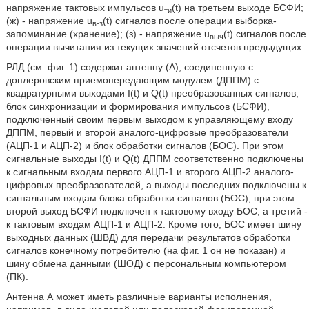
напряжение тактовых импульсов u
(t) на третьем выходе БСФИ;
ти
(ж) - напряжение u
(t) сигналов после операции выборка-
в-з
запоминание (хранение); (з) - напряжение u
(t) сигналов после
выч
операции вычитания из текущих значений отсчетов предыдущих.
РЛД (см. фиг. 1) содержит антенну (А), соединенную с
доплеровским приемопередающим модулем (ДППМ) с
квадратурными выходами I(t) и Q(t) преобразованных сигналов,
блок синхронизации и формирования импульсов (БСФИ),
подключенный своим первым выходом к управляющему входу
ДППМ, первый и второй аналого-цифровые преобразователи
(АЦП-1 и АЦП-2) и блок обработки сигналов (БОС). При этом
сигнальные выходы I(t) и Q(t) ДППМ соответственно подключены
к сигнальным входам первого АЦП-1 и второго АЦП-2 аналого-
цифровых преобразователей, а выходы последних подключены к
сигнальным входам блока обработки сигналов (БОС), при этом
второй выход БСФИ подключен к тактовому входу БОС, а третий -
к тактовым входам АЦП-1 и АЦП-2. Кроме того, БОС имеет шину
выходных данных (ШВД) для передачи результатов обработки
сигналов конечному потребителю (на фиг. 1 он не показан) и
шину обмена данными (ШОД) с персональным компьютером
(ПК).
Антенна А может иметь различные варианты исполнения,