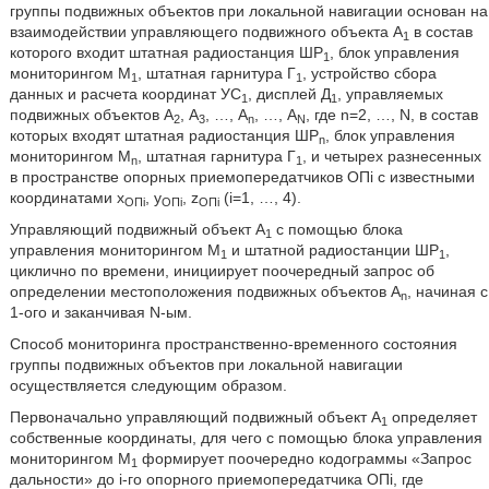
группы подвижных объектов при локальной навигации основан на
взаимодействии управляющего подвижного объекта А
в состав
1
которого входит штатная радиостанция ШР
, блок управления
1
мониторингом М
, штатная гарнитура Г
, устройство сбора
1
1
данных и расчета координат УС
, дисплей Д
, управляемых
1
1
подвижных объектов А
, А
, …, А
, …, А
, где n=2, …, N, в состав
2
3
n
N
которых входят штатная радиостанция ШР
, блок управления
n
мониторингом М
, штатная гарнитура Г
, и четырех разнесенных
n
1
в пространстве опорных приемопередатчиков ОПi с известными
координатами x
, y
, z
(i=1, …, 4).
ОПi
ОПi
ОПi
Управляющий подвижный объект А
с помощью блока
1
управления мониторингом М
и штатной радиостанции ШР
,
1
1
циклично по времени, инициирует поочередный запрос об
определении местоположения подвижных объектов А
, начиная с
n
1-ого и заканчивая N-ым.
Способ мониторинга пространственно-временного состояния
группы подвижных объектов при локальной навигации
осуществляется следующим образом.
Первоначально управляющий подвижный объект А
определяет
1
собственные координаты, для чего с помощью блока управления
мониторингом М
формирует поочередно кодограммы «Запрос
1
дальности» до i-го опорного приемопередатчика ОПi, где