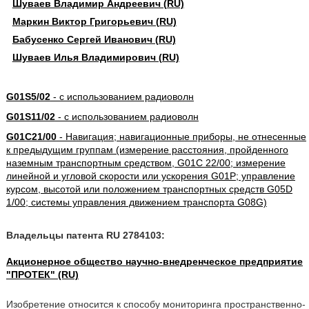
Шуваев Владимир Андреевич (RU)
Маркин Виктор Григорьевич (RU)
Бабусенко Сергей Иванович (RU)
Шуваев Илья Владимирович (RU)
G01S5/02
- с использованием радиоволн
G01S11/02
- с использованием радиоволн
G01C21/00
- Навигация; навигационные приборы, не отнесенные
к предыдущим группам (измерение расстояния, пройденного
наземным транспортным средством, G01C 22/00; измерение
линейной и угловой скорости или ускорения G01P; управление
курсом, высотой или положением транспортных средств G05D
1/00; системы управления движением транспорта G08G)
Владельцы патента RU 2784103:
Акционерное общество научно-внедренческое предприятие
"ПРОТЕК" (RU)
Изобретение относится к способу мониторинга пространственно-