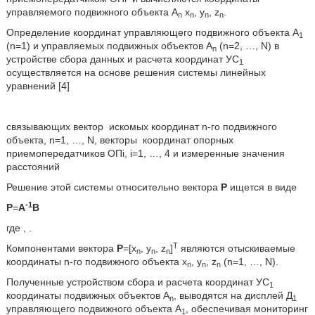
управляемого подвижного объекта А
x
, y
, z
.
n
n
n
n
Определение координат управляющего подвижного объекта А
1
(n=1) и управляемых подвижных объектов А
(n=2, …, N) в
n
устройстве сбора данных и расчета координат УС
1
осуществляется на основе решения системы линейных
уравнений [4]
связывающих вектор
искомых координат n-го подвижного
объекта, n=1, …, N, векторы
координат опорных
приемопередатчиков ОПi, i=1, …, 4 и измеренные значения
расстояний
Решение этой системы относительно вектора
P
ищется в виде
-1
P
=
A
B
где
,
.
T
Компонентами вектора
P
=[x
, y
, z
]
являются отыскиваемые
n
n
n
координаты n-го подвижного объекта x
, y
, z
(n=1, …, N).
n
n
n
Полученные устройством сбора и расчета координат УС
1
координаты подвижных объектов А
, выводятся на дисплей Д
n
1
управляющего подвижного объекта А
, обеспечивая мониторинг
1