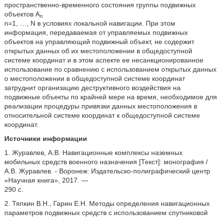
пространственно-временного состояния группы подвижных
объектов А
n
n=1, …, N в условиях локальной навигации. При этом
информация, передаваемая от управляемых подвижных
объектов на управляющий подвижный объект, не содержит
открытых данных об их местоположении в общедоступной
системе координат и в этом аспекте ее несанкционированное
использование по сравнению с использованием открытых данных
о местоположении в общедоступной системе координат
затруднит организацию деструктивного воздействия на
подвижные объекты по крайней мере на время, необходимое для
реализации процедуры привязки данных местоположения в
относительной системе координат к общедоступной системе
координат.
Источники информации
1. Журавлев, А.В.
Навигационные комплексы наземных
мобильных средств
военного назначения [Текст]: монография /
А.В. Журавлев. - Воронеж: Издательско-полиграфический центр
«Научная книга», 2017. —
290 с.
2. Тяпкин В.Н., Гарин Е.Н. Методы определения навигационных
параметров подвижных средств с использованием спутниковой