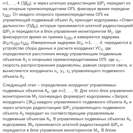
i=1, …, 4 (ЗД
), и через штатную радиостанцию ШР
передает их
1i
1
на опорные приемопередатчики ОПi, фиксируя время передачи
t
. От каждого опорного приемопередатчика ОПi на
ЗД1i
управляющий подвижный объект А
приходят кодограммы «Ответ
1
дальности» (ОД
), которые принимаются штатной радиостанцией
1i
ШР
и передаются в блок управления мониторингом М
, где
1
1
фиксируется время их приема t
и измеряется задержка
ОД1i
∆t
=t
-t
. Измеренные задержки ∆t
, i=1, …, 4, передаются в
1i
ОД1i
ЗД1i
1i
устройство сбора данных и расчета координат УС
, где
1
определяются расстояния между управляющим подвижным
объектом А
и опорными приемопередатчиками ОПi
где ν
-
1
с
скорость распространения радиоволны, равная скорости света, и
вычисляются координаты x
, y
, z
управляющего подвижного
1
1
1
объекта А
.
1
Следующий этап – определение координат управляемых
подвижных объектов А
, где n=2, …, N. Для этого блок управления
n
мониторингом М
поочередно формирует кодограммы «Запрос
1
координат» (ЗК
) каждого управляемого подвижного объекта А
и
n
n
через штатную радиостанцию ШР
управляющего подвижного
1
объекта А
передает их соответствующим управляемым
1
подвижным объектам А
. В управляемых подвижных объектах А
n
n
кодограмма ЗК
принимается штатной радиостанцией ШР
и
n
n
передается в блок управления мониторингом М
. В блоке
n