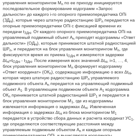
управления мониторингом М
по ее приходу инициируется
n
последовательное формирование кодограмм «Запрос
дальности» до каждого i-го опорного приемопередатчика ОПi
(ЗД
), которые через штатную радиостанцию ШР
передаются на
ni
n
опорные приемопередатчики ОПi с фиксацией времени их
передачи t
. От каждого опорного приемопередатчика ОПi на
ЗДni
управляемый подвижный объект А
приходят кодограммы «Ответ
n
дальности» (ОД
), которые принимаются штатной радиостанцией
ni
ШР
, и передаются на блок управления мониторингом М
, где
n
n
фиксируются время их приема t
и измеряются задержки
ОДni
∆t
=t
- t
. После измерения всех значений ∆t
, i=1, …, 4,
ni
ОДni
ЗДni
ni
блок управления мониторингом М
формирует кодограмму
n
«Ответ координат» (ОК
), содержащую информацию о всех ∆t
,
n
ni
которая через штатную радиостанцию ШР
управляемого
n
подвижного объекта А
передается на управляющий подвижный
n
объект А
. В управляющем подвижном объекте А
кодограмма
1
1
ОК
принимается штатной радиостанцией ШР
и передается в
n
1
блок управления мониторингом М
, где из кодограммы
1
извлекается информация о задержках ∆t
. Извлеченная
ni
информация о задержках ∆t
из блока мониторингом М
ni
1
передается в устройство сбора данных и расчета координат УС
,
1
где определяются соответствующие расстояния между
управляемым подвижным объектом А
и каждым опорным
n
приемопередатчиком ОПi
и вычисляются координаты