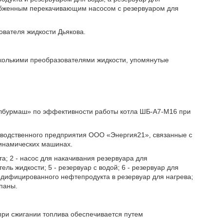
бженным перекачивающим насосом с резервуаром для
ователя жидкости Дьякова.
сколькими преобразователями жидкости, упомянутые
ралбурмаш» по эффективности работы котла ШБ-А7-М16 при
зводственного предприятия ООО «Энергия21», связанные с
динамических машинах.
а; 2 - насос для накачивания резервуара для
ель жидкости; 5 - резервуар с водой; 6 - резервуар для
одифицированного нефтепродукта в резервуар для нагрева;
апаны.
ри сжигании топлива обеспечивается путем