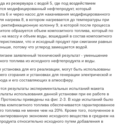
а из резервуара с водой 5, где под воздействием
уется модифицированный нефтепродукт, который
та 6 и через насос для накачивания модифицированного
ля нагрева 8, в котором нагревается до температуры при
в ректификационную колонну 9, в которой после процесса
итоге образуется объем композитного топлива, который по
 на массу и объем воды, вошедшей в состав композитного
теристиками, что и исходный продукт при сжигании равных
еньше, потому что углерод замещается водой.
тигаем заявленный технический результат - уменьшение
ного топлива из исходного нефтепродукта и воды.
установка для его реализации, могут быть использованы
него сгорания и установках для генерации электрической и
рода и его составляющих в атмосферу.
ются результаты экспериментальных испытаний макета
ультаты использования данной установки при ее работе в
 Протоколы приведены на фиг. 2-3. В ходе испытаний было
ства композитного топлива обеспечивается гарантированное
го топлива не менее чем на 20%. Кроме того, полученное в
арантированную экономию исходного вещества в среднем на
родукта относительно исходного путем добавления в