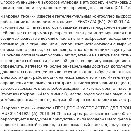
Способ уменьшения выбросов углерода в атмосферу и установка д
промышленности, к установкам для производства топлива [C10L1/0
Из уровня техники известен Интеллектуальный контроллер выбросо
работающих на ископаемом топливе [US6507774 (B1), 2003-01-14],
ископаемом топливе, в которых закачка веществ над зоной первич
нейронные сети прямого распространения для моделирования ст
вводимых веществ в верхнюю часть печи и выбросами, выходящим
оптимизации с ограничениями используют математические выраже
оптимального распределения веществ, которое минимизирует уров
На основе оптимальных условий эксплуатации из алгоритмов опти
сокращения выбросов и рыночной цены на единицу сокращения вы
определить, является ли более рентабельным добиться дополнит
дополнительного вещества или покупки квот на выбросы на откры
электростанций, работающих на ископаемом топливе. Интеллекту
определения экономичного контроля таких загрязняющих веществ, 
выбрасываемые котлами, работающими на ископаемом топливе, п
(таких как природный газ, аммиак), масло, водомасляная эмульсия,
комбинации этих веществ) над зоной первичного горения котлов,
Из уровня техники известен ПРОЦЕСС И УСТРОЙСТВО ДЛЯ 
[RU2016141923 (A), 2018-04-28] в котором раскрывается способ ув
барботируется воздухом в присутствии липазосодержащего ферме
содержит активный кислород и гидроксильный радикал; полученну
получением эмульсии; и эта эмульсия и газ, содержащий газ, приво