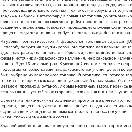
включает извлечение газа, содержащего диоксид углерода, из газо
производства дизельного топлива. Технический результат: получен
вредные выбросы в атмосферу и повышает топливную экономично
является то, что процесс сжигания требует постоянного контроля
создания специальных установок, проводящих сложные физическ
процесс получения топлива требует специальных добавок, имеющи
Из уровня техники известен Инфракрасная топливная эмульсия [US
и способу получения эмульгированного топлива для повышения т
удельным расходом топлива и выбросами, содержащим по меньше
фазы и источник инфракрасного излучения, инфракрасное излучен
волн от 3 до 16 микрометров. В указанной системе топливо с неп
подвергаются воздействию инфракрасного излучения до или во в
быть выбрано из ископаемого топлива, биотоплива, спиртового то
топлива, в то время как компонент дисперсной фазы может быть к
метаном, пропаном, бутаном, любым нефтяным газом, перекись в
использовать в устройствах сгорания, таких как двигатели внутрен
Основными техническими проблемами прототипа является то, что 
горения; процесс получения топлива требует создания специальн
осуществляемых под постоянным контролем; процесс получения т
числе, сложный химический состав.
Задачей изобретения является устранение недостатков прототипа