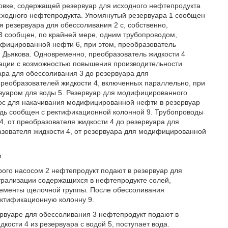
новке, содержащей резервуар для исходного нефтепродукта
исходного нефтепродукта. Упомянутый резервуара 1 сообщен
я резервуара для обессоливания 2 с, собственно,
3 сообщен, по крайней мере, одним трубопроводом,
фицированной нефти 6, при этом, преобразователь
и Дьякова. Одновременно, преобразователь жидкости 4
зации с возможностью повышения производительности
ара для обессоливания 3 до резервуара для
преобразователей жидкости 4, включенных параллельно, при
рвуаром для воды 5. Резервуар для модифицированного
ос для накачивания модифицированной нефти в резервуар
редь сообщен с ректификационной колонной 9. Трубопроводы
4, от преобразователя жидкости 4 до резервуара для
азователя жидкости 4, от резервуара для модифицированной
.
рого насосом 2 нефтепродукт подают в резервуар для
трализации содержащихся в нефтепродукте солей,
элементы щелочной группы. После обессоливания
ректификационную колонну 9.
ервуаре для обессоливания 3 нефтепродукт подают в
ости 4 из резервуара с водой 5, поступает вода.