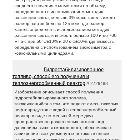
среднего значения с моментами по объему,
определенного с использованием методик
рассеяния света; меньше 3% масс капель имеет
размер частиц больше 125 мкм, где размер
капель определен с использованием методик
рассеяния света; и вязкость больше 100 и до 700
мПа⋅с при 50°C±10% и 20 с-1±10%, где вязкость
определена с использованием вискозиметра с
коаксиальными цилиндрами.
Гидростабилизированное
топливо, способ его получения и
теплоэнергообменный реактор
// 2726488
Изобретение описывает способ получения
гидростабилизированного топлива,
заключающийся в том, что подают смесь тяжелых
нефтепродуктов с водой в теплоэнергообменный
реактор в виде по меньшей мере двух
пространственно разделенных потоков под
давлением выше атмосферного; обеспечивают
завихрение всех упомянутых потоков в одном
направлении; сталкивают все завихренные потоки