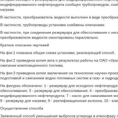
модифицированного нефтепродукта сообщен трубопроводом, сна
нагрева.
В частности, преобразователь жидкости выполнен в виде преобраз
В частности, трубопроводы установки снабжены клапанами.
В частности, при соединении резервуара для обессоливания с не
преобразователи жидкости смонтированы параллельно.
Краткое описание чертежей
На фиг.1 показана общая схема установки, реализующей способ.
На фиг.2 приведена копия акта о результатах работы на ОАО «У
сжигании композиционного топлива.
На фиг.3 приведена копия заключения на технологии научно-прои
подготовкой и сжиганием водно-топливных систем в газо- и гидро
На фигурах обозначено: 1 - резервуар для исходного нефтепродукт
обессоливания; 3 - резервуар для обессоливания; 4 - преобразоват
модифицированного нефтепродукта; 7 - насос для накачивания м
8 - резервуар для нагрева; 9 - ректификационная колонна, 10 - кл
Осуществление способа
Заявленный способ уменьшения выбросов углерода в атмосферу п