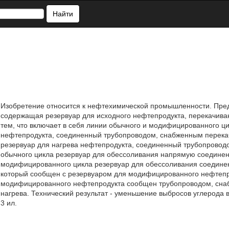
Найти
Изобретение относится к нефтехимической промышленности. Пред
содержащая резервуар для исходного нефтепродукта, перекачива
тем, что включает в себя линии обычного и модифицированного ц
нефтепродукта, соединенный трубопроводом, снабженным перека
резервуар для нагрева нефтепродукта, соединенный трубопровод
обычного цикла резервуар для обессоливания напрямую соединен 
модифицированного цикла резервуар для обессоливания соединен
который сообщен с резервуаром для модифицированного нефтепро
модифицированного нефтепродукта сообщен трубопроводом, сна
нагрева. Технический результат - уменьшение выбросов углерода в
3 ил.