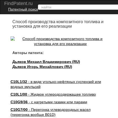
FindPatent.ru
Патентный поиск
Способ производства композитного топлива и
установка для его реализации
Авторы патента:
Дьяков Михаил Владимирович (RU)
Дьяков Игорь Михайлович (RU)
C10L1/32
- в виде угольно-нефтяных суспензий или
водных эмульсий
C10L1/00
- Жидкое углеродсодержащее топливо
C10G9/36
- с нагретыми газами или парами
C10G7/00
- Перегонка углеводородных масел
(перегонка вообще B01D)