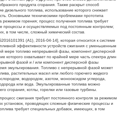
образного продукта сгорания. Также раскрыт способ
ие дизельного топлива, использование которого снижает
сть. Основными техническими проблемами прототипа
 за режимом горения; процесс получения топлива требует
ие процессы и осуществляемых под постоянным контролем;
х, в том числе, сложный химический состав.
2016101391 (A1), 2016-04-14], которая относится к системе
опливной эффективности устройств сжигания с уменьшенным
й мере топливо непрерывной фазы, компонент дисперсной
ие которого охватывает по крайней мере часть спектра длин
рерывной фазой и / или компонент дисперсной фазы
ремя эмульгирования. Топливо с непрерывной фазой может
плива, растительных масел или любого горючего жидкого
ислородом, водородом, азотом, монооксидом углерода,
одорода или вода. Эмульгированные топлива можно
него сгорания, котлы, горелки или газовые турбины.
процесс сжигания требует постоянного контроля за режимом
ых установок, проводящих сложные физические процессы и
оплива требует специальных добавок, имеющих, в том
.