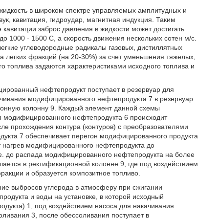
 жидкость в широком спектре управляемых амплитудных и
ук, кавитация, гидроудар, магнитная индукция. Таким
е кавитации заброс давления в жидкости может достигать
о 1000 - 1500 С, а скорость движения нескольких сотен м/с.
егкие углеводородные радикалы газовых, дистиллятных
а легких фракций (на 20-30%) за счет уменьшения тяжелых,
го топлива задаются характеристиками исходного топлива и
цированный нефтепродукт поступает в резервуар для
ачивания модифицированного нефтепродукта 7 в резервуар
ционную колонну 9. Каждый элемент данной схемы
я модифицированного нефтепродукта 6 происходит
ле прохождения контура (контуров) с преобразователями
дукта 7 обеспечивает перегон модифицированного продукта
ит нагрев модифицированного нефтепродукта до
.е. до распада модифицированного нефтепродукта на более
шается в ректификационной колонне 9, где под воздействием
ракции и образуется композитное топливо.
ние выбросов углерода в атмосферу при сжигании
продукта и воды на установке, в которой исходный
одукта) 1, под воздействием насоса для накачивания
оливания 3, после обессоливания поступает в