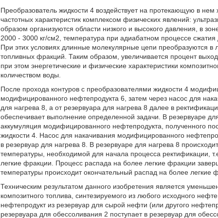
Преобразователь жидкости 4 воздействует на протекающую в нем
частотных характеристик комплексом физических явлений: ультразв
образом организуются области низкого и высокого давления, в зон
2000 - 3000 кг/см2, температура при адиабатном процессе сжатия д
При этих условиях длинные молекулярные цепи преобразуются в л
топливных фракций. Таким образом, увеличивается процент выход
при этом энергетические и физические характеристики композитно
количеством воды.
После прохода контуров с преобразователями жидкости 4 модифи
модифицированного нефтепродукта 6, затем через насос для нак
для нагрева 8, а от резервуара для нагрева 8 далее в ректифика
обеспечивает выполнение определенной задачи. В резервуаре дл
аккумуляция модифицированного нефтепродукта, полученного пос
жидкости 4. Насос для накачивания модифицированного нефтепро
в резервуар для нагрева 8. В резервуаре для нагрева 8 происход
температуры, необходимой для начала процесса ректификации, т
легкие фракции. Процесс распада на более легкие фракции завер
температуры происходит окончательный распад на более легкие ф
Техническим результатом данного изобретения является уменьше
композитного топлива, синтезируемого из любого исходного нефте
нефтепродукт из резервуар для сырой нефти (или другого нефтепр
резервуара для обессоливания 2 поступает в резервуар для обесс