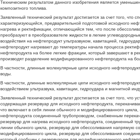
Техническим результатом данного изобретения является уменьше
композитного топлива.
Заявленный технический результат достигается за счет того, что с
характеризующийся, предварительной подготовкой исходного нефт
нагрева и ректификации, отличающийся тем, что после обессоли
преобразуют в преобразователе жидкости в легкие углеводородны
воздействия на нефтепродукт ультразвуком, кавитацией, гидроуд
нефтепродукт нагревают до температуры начала процесса ректиф
нефтепродукта на более легкие фракции, который завершают в ре
производят разделение модифицированного нефтепродукта на бол
В частности, длинные молекулярные цепи исходного нефтепродук
воды.
В частности, длинные молекулярные цепи исходного нефтепродук
воздействием ультразвука, кавитации, гидроудара и магнитной инд
Заявленный технический результат достигается за счет того, что у
содержащая резервуар для исходного нефтепродукта, перекачива
что включает в себя линии обычного и модифицированного цикла,
нефтепродукта соединенный трубопроводом, снабженным перека
резервуар для нагрева исходного нефтепродукта, соединенный тр
линии обычного цикла, резервуар для обессоливания напрямую со
модифицированного цикла, резервуар для обессоливания соединен
который сообщен с резервуаром для модифицированного нефтепро