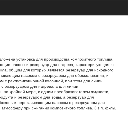
ложена установка для производства композитного топлива,
ющие насосы и резервуар для нагрева, характеризующаяся
икла, общим для которых является резервуар для исходного
чивающим насосом с резервуаром для обессоливания, и
ом с ректификационной колонной, при этом для линии
с резервуаром для нагрева, а для линии
, по крайней мере, с одним преобразователем жидкости,
дукта и резервуаром для воды, а резервуар для
бженным перекачивающим насосом с резервуаром для
 атмосферу при сжигании композитного топлива. 3 з.п. ф-лы,