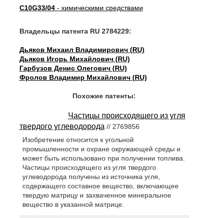
C10G33/04
- химическими средствами
Владельцы патента RU 2784229:
Дьяков Михаил Владимирович (RU)
Дьяков Игорь Михайлович (RU)
Гарбузов Денис Олегович (RU)
Фролов Владимир Михайлович (RU)
Похожие патенты:
Частицы происходящего из угля
твердого углеводорода
// 2769856
Изобретение относится к угольной
промышленности и охране окружающей среды и
может быть использовано при получении топлива.
Частицы происходящего из угля твердого
углеводорода получены из источника угля,
содержащего составное вещество, включающее
твердую матрицу и захваченное минеральное
вещество в указанной матрице.