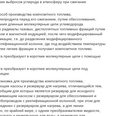
ние выбросов углерода в атмосферу при сжигании
пособ производства композитного топлива,
епродукта перед его сжиганием, путем обессоливания,
вания длинные молекулярные цепи углеводорода
е радикалы газовых, дистиллятных топливных фракций путем
аром и магнитной индукцией, после чего модифицированный
икации, т.е. до разделения модифицированного
ктификационной колонне, где под воздействием температуры
ее легкие фракции и получают композитное топливо.
та преобразуют в короткие молекулярные цепи с помощью
та преобразуют в короткие молекулярные цепи под
укции.
становка для производства композитного топлива,
ющие насосы и резервуар для нагрева, отличающийся тем,
 общим для которых является резервуар для исходного
чивающим насосом с резервуаром для обессоливания и
убопроводом с ректификационной колонной, при этом для
единен с резервуаром для нагрева, а для линии
, по крайней мере, с одним преобразователем жидкости,
дукта и резервуаром для воды, а резервуар для