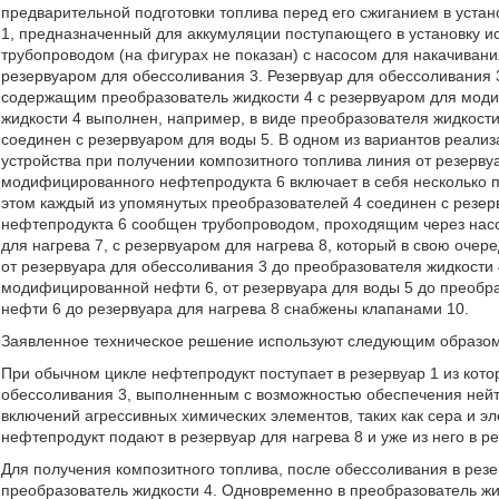
предварительной подготовки топлива перед его сжиганием в уста
1, предназначенный для аккумуляции поступающего в установку 
трубопроводом (на фигурах не показан) с насосом для накачивани
резервуаром для обессоливания 3. Резервуар для обессоливания 
содержащим преобразователь жидкости 4 с резервуаром для моди
жидкости 4 выполнен, например, в виде преобразователя жидкост
соединен с резервуаром для воды 5. В одном из вариантов реали
устройства при получении композитного топлива линия от резерву
модифицированного нефтепродукта 6 включает в себя несколько 
этом каждый из упомянутых преобразователей 4 соединен с резе
нефтепродукта 6 сообщен трубопроводом, проходящим через нас
для нагрева 7, с резервуаром для нагрева 8, который в свою оче
от резервуара для обессоливания 3 до преобразователя жидкости 
модифицированной нефти 6, от резервуара для воды 5 до преобр
нефти 6 до резервуара для нагрева 8 снабжены клапанами 10.
Заявленное техническое решение используют следующим образом
При обычном цикле нефтепродукт поступает в резервуар 1 из кото
обессоливания 3, выполненным с возможностью обеспечения ней
включений агрессивных химических элементов, таких как сера и 
нефтепродукт подают в резервуар для нагрева 8 и уже из него в 
Для получения композитного топлива, после обессоливания в рез
преобразователь жидкости 4. Одновременно в преобразователь жидк