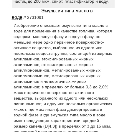
частиц до 200 мкм, спирт, пластификатор и воду.
Эмульсии типа масло в
воде
// 2731091
Изобретение описывает эмульсию типа масло в
воде для применения в качестве топлива, которая
содержит масляную фазу и водную фазу, по
меньшей мере одно первичное поверхностно-
активное вещество, выбранное из одного или
нескольких веществ группы, состоящей из жирных
алкиламинов, этоксилированных жирных
алкиламинов, этоксилированных жирных
алкилмоноаминов, метилированных жирных
алкилмоноаминов, метилированных жирных
алкиламинов и четвертичных жирных
алкиламинов; в пределах от больше 0,3 до 2,0%
масс вторичного поверхностно-активного
вещества, выбранного из одного или нескольких
лигнинаминов; и одну или несколько органических
кислот; где масляная фаза диспергирована в
водной фазе и где эмульсия типа масло в воде
имеет следующие характеристики: средний
размер капель (D[4,3]) в пределах от 3 до 15 мкм,
где средний размер капель выражен в виде