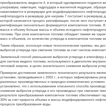
преобразователь жидкости 4, в который одновременно подается вод
ультразвука, кавитации, гидроудара и магнитной индукции, образ
накапливается в резервуаре для модифицированного нефтепродук
нефтепродукта в резервуар для нагрева 7 поступает в резервуар д
которой начинается процесс ректификации, после чего поступает 
ректификации окончательно формируется композитное топливо. В 
массе и объему больше массы и объема исходного нефтепродукта
топлива. При этом композитное топливо обладает такими же харак
масс и объемов, но количество углерода в композитном топливе м
Таким образом, используя новые технологические приемы, мы дос
выбросов углерода при сжигании топлива за счет синтеза композит
Заявленный способ уменьшения выбросов углерода в атмосферу и 
для синтеза жидкого топлива, используемого в двигателях внутрен
тепловой энергии, в целях значительного снижения выбросов угле
Примером достижения заявленного технического результата явля
установки, проводившиеся с 2002 г., в которых зафиксированы рез
различных производственных и природно-климатических условиях.
установлено, что с использованием описанного способа производ
снижение выбросов углерода и его производных при сжигании тако
результате преобразования композитное топливо обеспечивает г
30% за счет прироста объема и массы модифицированного нефтеп
процессе преобразования воды.