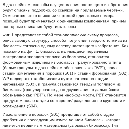
В дальнейшем, способы осуществления настоящего изобретения
будут описаны подробно, со ссылкой на прилагаемые чертежи.
Отмечается, что в описании чертежей одинаковые номера
позиций будут применяться к одинаковым компонентам, причем
повторные описания будут исключены.
Фиг. 1 представляет собой технологическую схему процесса,
описывающую структуру способа получения твердого топлива из
биомассы согласно одному аспекту настоящего изобретения. Как
показано на фиг. 1, биомасса, являющаяся первичным
материалом твердого топлива из биомассы, становится
формованным изделием из биомассы гранулированного типа
(белые гранулы: в дальнейшем обозначены как “WP”), после
стадии измельчения в порошок (S01) и стадии формования (S02).
WP подвергают карбонизации путем нагрева на стадии
нагревания (S03), и гранула становится твердым топливом из
биомассы (гранулирование до подсушивания: в дальнейшем
обозначено как “PBT”). По мере необходимости, PBT становится
продуктом после стадии сортировки/ разделения по крупности и
охлаждения (S04).
Измельчение в порошок (S01) представляет собой стадию
дробления с последующим измельчением биомассы, которая
является первичным материалом (сырьевая биомасса). Тип