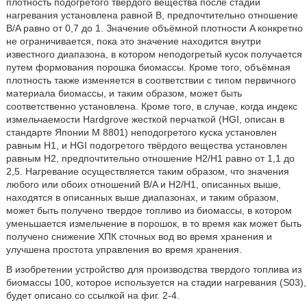
плотность подогретого твёрдого вещества после стадии
нагревания установлена равной B, предпочтительно отношение
B/A равно от 0,7 до 1. Значение объёмной плотности A конкретно
не ограничивается, пока это значение находится внутри
известного диапазона, в котором неподогретый кусок получается
путем формования порошка биомассы. Кроме того, объёмная
плотность также изменяется в соответствии с типом первичного
материала биомассы, и таким образом, может быть
соответственно установлена. Кроме того, в случае, когда индекс
измельчаемости Hardgrove жесткой перчаткой (HGI, описан в
стандарте Японии M 8801) неподогретого куска установлен
равным H1, и HGI подогретого твёрдого вещества установлен
равным H2, предпочтительно отношение H2/H1 равно от 1,1 до
2,5. Нагревание осуществляется таким образом, что значения
любого или обоих отношений B/A и H2/H1, описанных выше,
находятся в описанных выше диапазонах, и таким образом,
может быть получено твердое топливо из биомассы, в котором
уменьшается измельчение в порошок, в то время как может быть
получено снижение ХПК сточных вод во время хранения и
улучшена простота управления во время хранения.
В изобретении устройство для производства твердого топлива из
биомассы 100, которое используется на стадии нагревания (S03),
будет описано со ссылкой на фиг. 2-4.