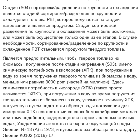
Стадия (S04) сортировки/разделения по крупности и охлаждения
является стадией сортировки/разделения по крупности и
охлаждения топлива PBT, которое получается на стадии
нагревания и является продуктом. Стадия сортировки/
разделения по крупности и охлаждения может быть исключена,
или может быть осуществлен только один из ее этапов. В случае
необходимости, сортированное/разделенное по крупности и
охлажденное PBT становится продуктом твердого топлива.
Является предпочтительным, чтобы твердое топливо из
биомассы, полученное после стадии нагревания (S03), имело
химическую потребность в кислороде (ХПК), при погружении в
воду во время погружения твердого топлива из биомассы в воду,
меньше или равную 3000 ppm (частей на миллион). Здесь
химическая потребность в кислороде (ХПК) (также просто
называется “ХПК”), при погружении в воду во время погружения
твердого топлива из биомассы в воду, указывает величину ХПК,
полученную путем подготовки образца воды погружения для
измерения ХПК в соответствии со способом калибровки металла
или тому подобного, содержащегося в промышленных сточных
водах, Уведомления агентства по охране окружающей среды
Японии, № 13 (A) в 1973, и путем анализа образца по стандарту
Японии K0102 (2016)-17.