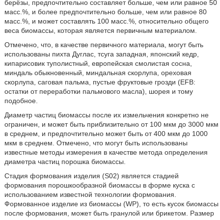
берёзы, предпочтительно составляет больше, чем или равное 50
масс.%, и более предпочтительно больше, чем или равное 80
масс.%, и может составлять 100 масс.%, относительно общего
веса биомассы, которая является первичным материалом.
Отмечено, что, в качестве первичного материала, могут быть
использованы пихта Дуглас, тсуга западная, японский кедр,
кипарисовик туполистный, европейская смолистая сосна,
миндаль обыкновенный, миндальная скорлупа, ореховая
скорлупа, саговая пальма, пустые фруктовые грозди (EFB:
остатки от переработки пальмового масла), шорея и тому
подобное.
Диаметр частиц биомассы после их измельчения конкретно не
ограничен, и может быть приблизительно от 100 мкм до 3000 мкм
в среднем, и предпочтительно может быть от 400 мкм до 1000
мкм в среднем. Отмечено, что могут быть использованы
известные методы измерения в качестве метода определения
диаметра частиц порошка биомассы.
Стадия формования изделия (S02) является стадией
формования порошкообразной биомассы в форме куска с
использованием известной технологии формования.
Формованное изделие из биомассы (WP), то есть кусок биомассы
после формования, может быть гранулой или брикетом. Размер