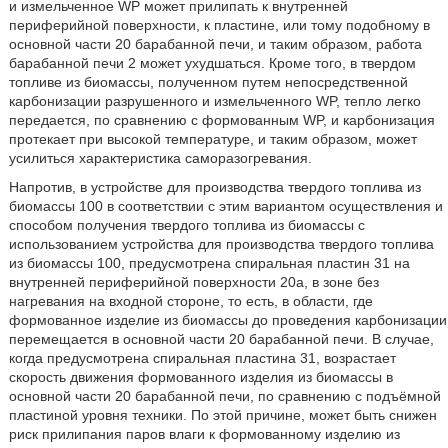
и измельченное WP может прилипать к внутренней
периферийной поверхности, к пластине, или тому подобному в
основной части 20 барабанной печи, и таким образом, работа
барабанной печи 2 может ухудшаться. Кроме того, в твердом
топливе из биомассы, полученном путем непосредственной
карбонизации разрушенного и измельченного WP, тепло легко
передается, по сравнению с формованным WP, и карбонизация
протекает при высокой температуре, и таким образом, может
усилиться характеристика саморазогревания.
Напротив, в устройстве для производства твердого топлива из
биомассы 100 в соответствии с этим вариантом осуществления и
способом получения твердого топлива из биомассы с
использованием устройства для производства твердого топлива
из биомассы 100, предусмотрена спиральная пластин 31 на
внутренней периферийной поверхности 20a, в зоне без
нагревания на входной стороне, то есть, в области, где
формованное изделие из биомассы до проведения карбонизации
перемещается в основной части 20 барабанной печи. В случае,
когда предусмотрена спиральная пластина 31, возрастает
скорость движения формованного изделия из биомассы в
основной части 20 барабанной печи, по сравнению с подъёмной
пластиной уровня техники. По этой причине, может быть снижен
риск прилипания паров влаги к формованному изделию из