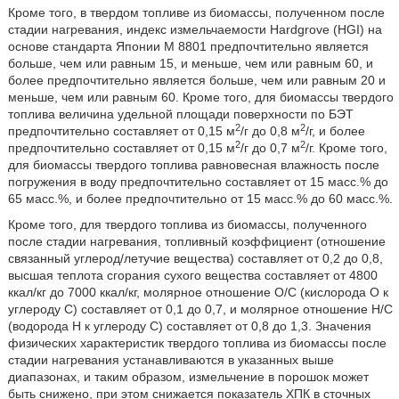
Кроме того, в твердом топливе из биомассы, полученном после
стадии нагревания, индекс измельчаемости Hardgrove (HGI) на
основе стандарта Японии M 8801 предпочтительно является
больше, чем или равным 15, и меньше, чем или равным 60, и
более предпочтительно является больше, чем или равным 20 и
меньше, чем или равным 60. Кроме того, для биомассы твердого
топлива величина удельной площади поверхности по БЭТ
2
2
предпочтительно составляет от 0,15 м
/г до 0,8 м
/г, и более
2
2
предпочтительно составляет от 0,15 м
/г до 0,7 м
/г. Кроме того,
для биомассы твердого топлива равновесная влажность после
погружения в воду предпочтительно составляет от 15 масс.% до
65 масс.%, и более предпочтительно от 15 масс.% до 60 масс.%.
Кроме того, для твердого топлива из биомассы, полученного
после стадии нагревания, топливный коэффициент (отношение
связанный углерод/летучие вещества) составляет от 0,2 до 0,8,
высшая теплота сгорания сухого вещества составляет от 4800
ккал/кг до 7000 ккал/кг, молярное отношение O/C (кислорода O к
углероду C) составляет от 0,1 до 0,7, и молярное отношение H/C
(водорода Н к углероду C) составляет от 0,8 до 1,3. Значения
физических характеристик твердого топлива из биомассы после
стадии нагревания устанавливаются в указанных выше
диапазонах, и таким образом, измельчение в порошок может
быть снижено, при этом снижается показатель ХПК в сточных