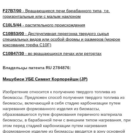
F27B7/00
- Вращающиеся печи барабанного типа, т.е.
горизонтальные или с малым наклоном
C10L5/44
- растительного происхождения
C10B53/00
- Деструктивная перегонка твердого сырья
специальных видов или особой формы и размеров (мокрое
коксование торфа C10F)
C10B47/30
- во вращающихся печах или ретортах
Владельцы патента RU 2784876:
Мицубиси УБЕ Симент Корпорейшн (JP)
Изобретение относится к получению твердого топлива из
биомассы. Предложен способ получения твердого топлива из
биомассы, включающий в себя стадию карбонизации путем
нагревания формованного изделия из биомассы,
образовавшегося путем формования первичного материала
биомассы, в барабанной печи с внешним типом нагревания, при
этом перед стадией карбонизации путем нагревания
формованное изделие из биомассы вводится в зону основной