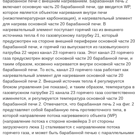
барабанной печи с внешним нагреванием. Барабанная печь 2
включает основную часть 20 барабанной печи, где вводится WP,
которое является объектом нагревания внутри печи
(низкотемпературная карбонизация), и нагревательный элемент
для нагрева основной части 20 барабанной печи. В
нагревательный элемент поступает горячий газ из внешнего
источника тепла 4 по газовпускному патрубку 21, который
предусмотрен на стороне внешней периферии основной части 20
барабанной печи, и горячий газ выпускается из газовыпускного
патрубка 22 через канал 23 горячего газа. Этот канал 23 горячего
газа предусмотрен вокруг основной части 20 барабанной печи, и
таким образом, косвенно нагревается внутри основной части 20
барабанной печи. То есть, канал 23 горячего газа работает как
нагревательный элемент для нагревания основной части 20
барабанной печи 2. Внешний источник тепла 4 регулируется
блоком управления (не показан), и таким образом, температура в
газовпускном патрубке 21 канала 23 горячего газа соответственно
изменяется, и регулируется температура основной части 20
барабанной печи 2. Отмечается, что барабанная печь 2 на фиг. 2
представляет собой барабанную печь противоточного типа, в
которой направление потока нагреваемого объекта (WP)
(направление потока к стороне конвейера 3 от стороны
загрузочного люка 1) сталкивается с направлением потока
горячего газа, и может быть барабанной печью с параллельными