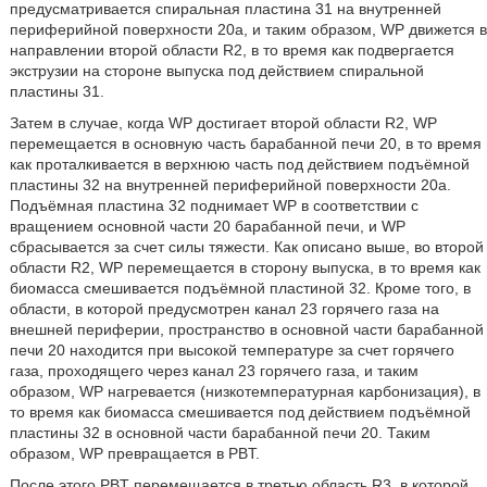
предусматривается спиральная пластина 31 на внутренней
периферийной поверхности 20a, и таким образом, WP движется в
направлении второй области R2, в то время как подвергается
экструзии на стороне выпуска под действием спиральной
пластины 31.
Затем в случае, когда WP достигает второй области R2, WP
перемещается в основную часть барабанной печи 20, в то время
как проталкивается в верхнюю часть под действием подъёмной
пластины 32 на внутренней периферийной поверхности 20a.
Подъёмная пластина 32 поднимает WP в соответствии с
вращением основной части 20 барабанной печи, и WP
сбрасывается за счет силы тяжести. Как описано выше, во второй
области R2, WP перемещается в сторону выпуска, в то время как
биомасса смешивается подъёмной пластиной 32. Кроме того, в
области, в которой предусмотрен канал 23 горячего газа на
внешней периферии, пространство в основной части барабанной
печи 20 находится при высокой температуре за счет горячего
газа, проходящего через канал 23 горячего газа, и таким
образом, WP нагревается (низкотемпературная карбонизация), в
то время как биомасса смешивается под действием подъёмной
пластины 32 в основной части барабанной печи 20. Таким
образом, WP превращается в PBT.
После этого PBT перемещается в третью область R3, в которой