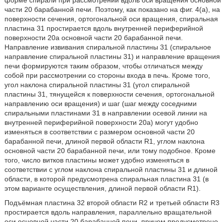
форме спирали при рассмотрении вдоль оси вращения основной
части 20 барабанной печи. Поэтому, как показано на фиг. 4(a), на
поверхности сечения, ортогональной оси вращения, спиральная
пластина 31 простирается вдоль внутренней периферийной
поверхности 20a основной части 20 барабанной печи.
Направление извивания спиральной пластины 31 (спиральное
направление спиральной пластины 31) и направление вращения
печи формируются таким образом, чтобы отличаться между
собой при рассмотрении со стороны входа в печь. Кроме того,
угол наклона спиральной пластины 31 (угол спиральной
пластины 31, тянущейся к поверхности сечения, ортогональной
направлению оси вращения) и шаг (шаг между соседними
спиральными пластинами 31 в направлении осевой линии на
внутренней периферийной поверхности 20a) могут удобно
изменяться в соответствии с размером основной части 20
барабанной печи, длиной первой области R1, углом наклона
основной части 20 барабанной печи, или тому подобное. Кроме
того, число витков пластины может удобно изменяться в
соответствии с углом наклона спиральной пластины 31 и длиной
области, в которой предусмотрена спиральная пластина 31 (в
этом варианте осуществления, длиной первой области R1).
Подъёмная пластина 32 второй области R2 и третьей области R3
простирается вдоль направления, параллельно вращательной
оси основной части 20 барабанной печи, причем предусмотрено