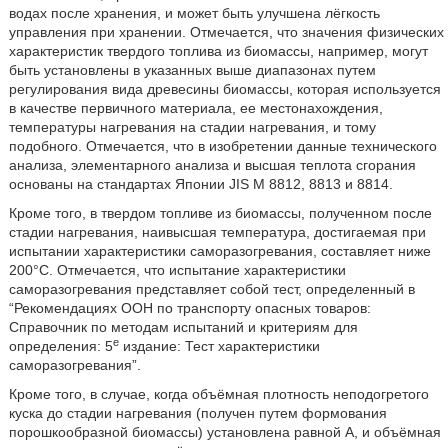
водах после хранения, и может быть улучшена лёгкость
управления при хранении. Отмечается, что значения физических
характеристик твердого топлива из биомассы, например, могут
быть установлены в указанных выше диапазонах путем
регулирования вида древесины биомассы, которая используется
в качестве первичного материала, ее местонахождения,
температуры нагревания на стадии нагревания, и тому
подобного. Отмечается, что в изобретении данные технического
анализа, элементарного анализа и высшая теплота сгорания
основаны на стандартах Японии JIS M 8812, 8813 и 8814.
Кроме того, в твердом топливе из биомассы, полученном после
стадии нагревания, наивысшая температура, достигаемая при
испытании характеристики саморазогревания, составляет ниже
200°C. Отмечается, что испытание характеристики
саморазогревания представляет собой тест, определенный в
“Рекомендациях ООН по транспорту опасных товаров:
Справочник по методам испытаний и критериям для
е
определения: 5
издание: Тест характеристики
саморазогревания”.
Кроме того, в случае, когда объёмная плотность неподогретого
куска до стадии нагревания (получен путем формования
порошкообразной биомассы) установлена равной A, и объёмная