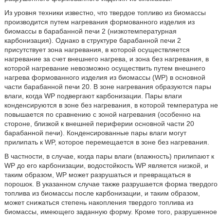
Из уровня техники известно, что твердое топливо из биомассы
производится путем нагревания формованного изделия из
биомассы в барабанной печи 2 (низкотемпературная
карбонизация). Однако в структуре барабанной печи 2
присутствует зона нагревания, в которой осуществляется
нагревание за счет внешнего нагрева, и зона без нагревания, в
которой нагревание невозможно осуществить путем внешнего
нагрева формованного изделия из биомассы (WP) в основной
части барабанной печи 20. В зоне нагревания образуются пары
влаги, когда WP подвергают карбонизации. Пары влаги
конденсируются в зоне без нагревания, в которой температура не
повышается по сравнению с зоной нагревания (особенно на
стороне, близкой к внешней периферии основной части 20
барабанной печи). Конденсированные пары влаги могут
прилипать к WP, которое перемещается в зоне без нагревания.
В частности, в случае, когда пары влаги (влажность) прилипают к
WP до его карбонизации, водостойкость WP является низкой, и
таким образом, WP может разрушаться и превращаться в
порошок. В указанном случае также разрушается форма твердого
топлива из биомассы после карбонизации, и таким образом,
может снижаться степень накопления твердого топлива из
биомассы, имеющего заданную форму. Кроме того, разрушенное