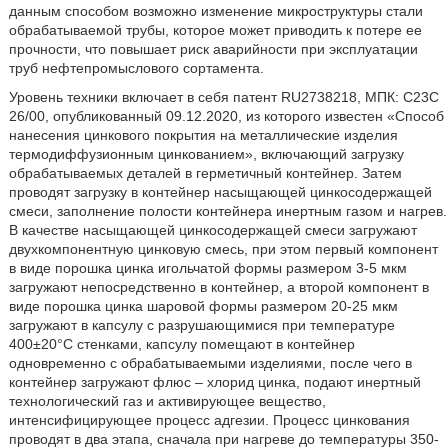
данным способом возможно изменение микроструктуры стали
обрабатываемой трубы, которое может приводить к потере ее
прочности, что повышает риск аварийности при эксплуатации
труб нефтепромыслового сортамента.
Уровень техники включает в себя патент RU2738218, МПК: C23C
26/00, опубликованный 09.12.2020, из которого известен «Способ
нанесения цинкового покрытия на металлические изделия
термодиффузионным цинкованием», включающий загрузку
обрабатываемых деталей в герметичный контейнер. Затем
проводят загрузку в контейнер насыщающей цинкосодержащей
смеси, заполнение полости контейнера инертным газом и нагрев.
В качестве насыщающей цинкосодержащей смеси загружают
двухкомпонентную цинковую смесь, при этом первый компонент
в виде порошка цинка игольчатой формы размером 3-5 мкм
загружают непосредственно в контейнер, а второй компонент в
виде порошка цинка шаровой формы размером 20-25 мкм
загружают в капсулу с разрушающимися при температуре
400±20°С стенками, капсулу помещают в контейнер
одновременно с обрабатываемыми изделиями, после чего в
контейнер загружают флюс – хлорид цинка, подают инертный
технологический газ и активирующее вещество,
интенсифицирующее процесс адгезии. Процесс цинкования
проводят в два этапа, сначала при нагреве до температуры 350-