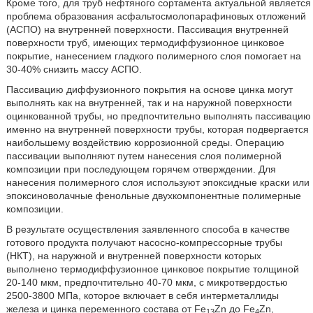
Кроме того, для труб нефтяного сортамента актуальной является
проблема образования асфальтосмолопарафиновых отложений
(АСПО) на внутренней поверхности. Пассивация внутренней
поверхности труб, имеющих термодиффузионное цинковое
покрытие, нанесением гладкого полимерного слоя помогает на
30-40% снизить массу АСПО.
Пассивацию диффузионного покрытия на основе цинка могут
выполнять как на внутренней, так и на наружной поверхности
оцинкованной трубы, но предпочтительно выполнять пассивацию
именно на внутренней поверхности трубы, которая подвергается
наибольшему воздействию коррозионной среды. Операцию
пассивации выполняют путем нанесения слоя полимерной
композиции при последующем горячем отверждении. Для
нанесения полимерного слоя используют эпоксидные краски или
эпоксиноволачные фенольные двухкомпонентные полимерные
композиции.
В результате осуществления заявленного способа в качестве
готового продукта получают насосно-компрессорные трубы
(НКТ), на наружной и внутренней поверхности которых
выполнено термодиффузионное цинковое покрытие толщиной
20-140 мкм, предпочтительно 40-70 мкм, с микротвердостью
2500-3800 МПа, которое включает в себя интерметаллиды
железа и цинка переменного состава от Fe
Zn до Fe
Zn,
13
4