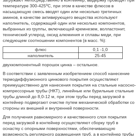
загружают непосредственно в контейнер, выдержку проводят при
о
температуре 300-425
С, при этом в качестве флюсов в
насыщающую смесь вводят один или несколько третичных
аминов, в качестве активирующего вещества используют
наполнитель, содержащий один или несколько компонентов,
выбранных из группы, включающей кремнезем, волластонит,
технический углерод, оксид алюминия и сплавы меди, при
следующем соотношении компонентов (в масс. %):
флюс
0,1 -1,0
наполнитель
25-45
двухкомпонентный порошок цинка – остальное.
В соответствии с заявленным изобретением способ нанесение
термодиффузионного цинкового покрытия осуществляют
преимущественно для нанесения покрытия на стальные насосно-
компрессорные трубы (НКТ), линейные или бурильные стальные
трубы длиной до 8,0-12 м, при этом трубы перед загрузкой в
контейнер подвергают очистке путем механической обработки со
стороны их внешней и внутренней поверхности.
Для получения равномерного и качественного слоя покрытия
перед загрузкой в контейнер осуществляют сборку труб в
оснастку с опорными поверхностями, обеспечивающую
возможность регулярного размещения труб, а в контейнер трубы