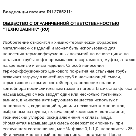
Владельцы патента RU 2785211:
ОБЩЕСТВО С ОГРАНИЧЕННОЙ ОТВЕТСТВЕННОСТЬЮ
"ТЕХНОВАЦИНК" (RU)
Изобретение относится к химико-термической обработке
металлических изделий и может быть использовано для
нанесения термодиффузионных покрытий на основе цинка на
стальные трубы нефтепромыслового сортамента, муфты, а также
на крепежные и иные изделия. Способ нанесения
термодиффузионного цинкового покрытия на стальные трубы
включает загрузку в контейнер труб и насыщающей смеси,
герметичное закрытие контейнера, заполнение полости
контейнера неокислительным газом и нагрев. В качестве флюса в
насыщающую смесь вводят один или несколько третичных
аминов, в качестве активирующего вещества используют
наполнитель, содержащий один или несколько компонентов,
выбранных из группы, включающей кремнезем, волластонит,
технический углерод, оксид алюминия и сплавы меди.
Упомянутая насыщающая смесь содержит компоненты при
следующем соотношении, мас.%: флюс 0,1-1,0, наполнитель 25-
45 и двухкомпонентный порошок цинка - остальное. После