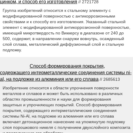
цинком, и способ его изготовления
// 2721728
Группа изобретений относится к стальному элементу с
модифицированной поверхностью с антикоррозионными
свойствами и к способу его изготовления. Указанный стальной
элемент с модифицированной антикоррозионной поверхностью,
имеющий микротвердость по Виккерсу в диапазоне от 240 до
500, содержит, в направлении снаружи вовнутрь, осажденный
слой сплава, металлический диффузионный слой и стальную
подложку.
Способ формирования покрытия,
содержащего интерметаллические соединения системы ni-
al, на подложке из алюминия или его сплава
// 2685613
Изобретение относится к области упрочнения поверхности
металлов и сплавов и может быть использовано в различных
областях промышленности и науки для формирования
защитных и упрочняющих покрытий. Способ формирования
покрытия, содержащего интерметаллические соединения
системы Ni-Al, на подложке из алюминия или его сплава
включает детонационное нанесение на упомянутую подложку
слоя порошкового никеля с получением двухслойного композита
и последующую его обработку.