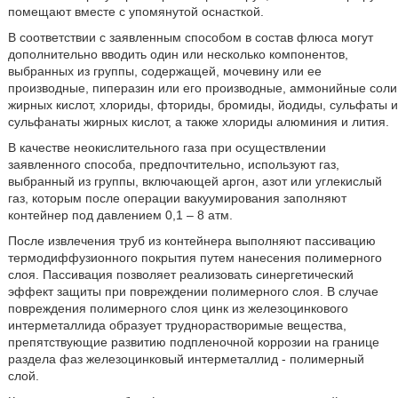
помещают вместе с упомянутой оснасткой.
В соответствии с заявленным способом в состав флюса могут
дополнительно вводить один или несколько компонентов,
выбранных из группы, содержащей, мочевину или ее
производные, пиперазин или его производные, аммонийные соли
жирных кислот, хлориды, фториды, бромиды, йодиды, сульфаты и
сульфанаты жирных кислот, а также хлориды алюминия и лития.
В качестве неокислительного газа при осуществлении
заявленного способа, предпочтительно, используют газ,
выбранный из группы, включающей аргон, азот или углекислый
газ, которым после операции вакуумирования заполняют
контейнер под давлением 0,1 – 8 атм.
После извлечения труб из контейнера выполняют пассивацию
термодиффузионного покрытия путем нанесения полимерного
слоя. Пассивация позволяет реализовать синергетический
эффект защиты при повреждении полимерного слоя. В случае
повреждения полимерного слоя цинк из железоцинкового
интерметаллида образует труднорастворимые вещества,
препятствующие развитию подпленочной коррозии на границе
раздела фаз железоцинковый интерметаллид - полимерный
слой.