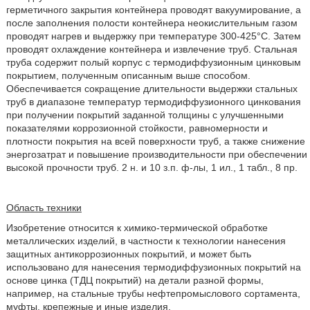
герметичного закрытия контейнера проводят вакуумирование, а
после заполнения полости контейнера неокислительным газом
проводят нагрев и выдержку при температуре 300-425°С. Затем
проводят охлаждение контейнера и извлечение труб. Стальная
труба содержит полый корпус с термодиффузионным цинковым
покрытием, полученным описанным выше способом.
Обеспечивается сокращение длительности выдержки стальных
труб в диапазоне температур термодиффузионного цинкования
при получении покрытий заданной толщины с улучшенными
показателями коррозионной стойкости, равномерности и
плотности покрытия на всей поверхности труб, а также снижение
энергозатрат и повышение производительности при обеспечении
высокой прочности труб. 2 н. и 10 з.п. ф-лы, 1 ил., 1 табл., 8 пр.
Область техники
Изобретение относится к химико-термической обработке
металлических изделий, в частности к технологии нанесения
защитных антикоррозионных покрытий, и может быть
использовано для нанесения термодиффузионных покрытий на
основе цинка (ТДЦ покрытий) на детали разной формы,
например, на стальные трубы нефтепромыслового сортамента,
муфты, крепежные и иные изделия.