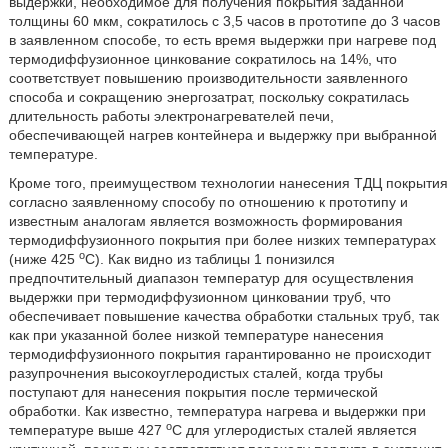
выдержки, необходимое для получения покрытия заданной
толщины 60 мкм, сократилось с 3,5 часов в прототипе до 3 часов
в заявленном способе, то есть время выдержки при нагреве под
термодиффузионное цинкование сократилось на 14%, что
соответствует повышению производительности заявленного
способа и сокращению энергозатрат, поскольку сократилась
длительность работы электронагревателей печи,
обеспечивающей нагрев контейнера и выдержку при выбранной
температуре.
Кроме того, преимуществом технологии нанесения ТДЦ покрытия
согласно заявленному способу по отношению к прототипу и
известным аналогам является возможность формирования
термодиффузионного покрытия при более низких температурах
о
(ниже 425
С). Как видно из таблицы 1 понизился
предпочтительный диапазон температур для осуществления
выдержки при термодиффузионном цинковании труб, что
обеспечивает повышение качества обработки стальных труб, так
как при указанной более низкой температуре нанесения
термодиффузионного покрытия гарантированно не происходит
разупрочнения высокоуглеродистых сталей, когда трубы
поступают для нанесения покрытия после термической
обработки. Как известно, температура нагрева и выдержки при
о
температуре выше 427
С для углеродистых сталей является