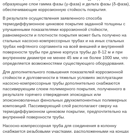
образующие слои гамма фазы (γ-фаза) и дельта фазы (δ-фаза),
обеспечивающие коррозионную стойкость покрытия.
В результате осуществления заявленного способа
термодиффузионное цинковое покрытие заданной толщины с
улучшенными показателями коррозионной стойкости,
равномерности и плотности покрытия может быть получено на
стальных насосно-компрессорных трубах и на иных стальных
трубах нефтяного сортамента на всей внешней и внутренней
поверхности трубы при длине корпуса трубы до 8-12 м и при
внутреннем диаметре не менее 45 мм и не более 1000 мм, что
определяется возможностями существующего оборудования.
Для дополнительного повышения показателей коррозионной
стойкости и долговечности в тяжелых условиях эксплуатации
насосно-компрессорные трубы дополнительно снабжаются
пассивирующим слоем полимерного покрытия, полученного в
результате горячего отверждения эпоксидных или
эпоксиноволачных фенольных двухкомпонентных полимерных
композиций. Пассивирующий слой располагают сверху на
термодиффузионном цинковом покрытии, предпочтительно на
внутренней поверхности трубы.
Насосно-компрессорная труба для соединения в колонну
снабжается резьбовыми участками, расположенными на концах