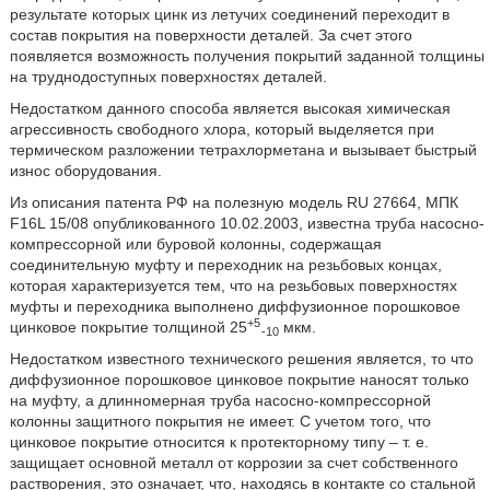
результате которых цинк из летучих соединений переходит в
состав покрытия на поверхности деталей. За счет этого
появляется возможность получения покрытий заданной толщины
на труднодоступных поверхностях деталей.
Недостатком данного способа является высокая химическая
агрессивность свободного хлора, который выделяется при
термическом разложении тетрахлорметана и вызывает быстрый
износ оборудования.
Из описания патента РФ на полезную модель RU 27664, МПК
F16L 15/08 опубликованного 10.02.2003, известна труба насосно-
компрессорной или буровой колонны, содержащая
соединительную муфту и переходник на резьбовых концах,
которая характеризуется тем, что на резьбовых поверхностях
муфты и переходника выполнено диффузионное порошковое
+5
цинковое покрытие толщиной 25
мкм.
-10
Недостатком известного технического решения является, то что
диффузионное порошковое цинковое покрытие наносят только
на муфту, а длинномерная труба насосно-компрессорной
колонны защитного покрытия не имеет. С учетом того, что
цинковое покрытие относится к протекторному типу – т. е.
защищает основной металл от коррозии за счет собственного
растворения, это означает, что, находясь в контакте со стальной