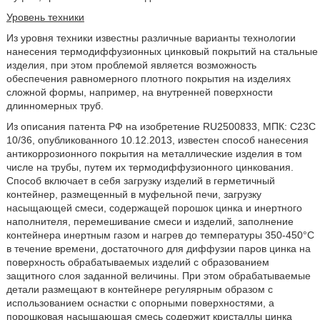
Уровень техники
Из уровня техники известны различные варианты технологии
нанесения термодиффузионных цинковый покрытий на стальные
изделия, при этом проблемой является возможность
обеспечения равномерного плотного покрытия на изделиях
сложной формы, например, на внутренней поверхности
длинномерных труб.
Из описания патента РФ на изобретение RU2500833, МПК: C23C
10/36, опубликованного 10.12.2013, известен способ нанесения
антикоррозионного покрытия на металлические изделия в том
числе на трубы, путем их термодиффузионного цинкования.
Способ включает в себя загрузку изделий в герметичный
контейнер, размещенный в муфельной печи, загрузку
насыщающей смеси, содержащей порошок цинка и инертного
наполнителя, перемешивание смеси и изделий, заполнение
контейнера инертным газом и нагрев до температуры 350-450°С
в течение времени, достаточного для диффузии паров цинка на
поверхность обрабатываемых изделий с образованием
защитного слоя заданной величины. При этом обрабатываемые
детали размещают в контейнере регулярным образом с
использованием оснастки с опорными поверхностями, а
порошковая насыщающая смесь содержит кристаллы цинка