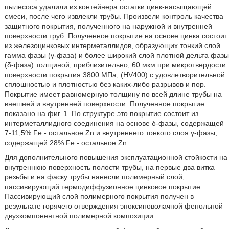
пылесоса удалили из контейнера остатки цинк-насыщающей
смеси, после чего извлекли трубы. Произвели контроль качества
защитного покрытия, полученного на наружной и внутренней
поверхности труб. Полученное покрытие на основе цинка состоит
из железоцинковых интерметаллидов, образующих тонкий слой
гамма фазы (γ-фаза) и более широкий слой плотной дельта фазы
(δ-фаза) толщиной, приблизительно, 60 мкм при микротвердости
поверхности покрытия 3800 МПа, (HV400) с удовлетворительной
сплошностью и плотностью без каких-либо разрывов и пор.
Покрытие имеет равномерную толщину по всей длине трубы на
внешней и внутренней поверхности. Полученное покрытие
показано на фиг. 1. По структуре это покрытие состоит из
интерметаллидного соединения на основе δ-фазы, содержащей
7-11,5% Fe - остальное Zn и внутреннего тонкого слоя γ-фазы,
содержащей 28% Fe - остальное Zn.
Для дополнительного повышения эксплуатационной стойкости на
внутреннюю поверхность полости трубы, на первые два витка
резьбы и на фаску трубы нанесли полимерный слой,
пассивирующий термодиффузионное цинковое покрытие.
Пассивирующий слой полимерного покрытия получен в
результате горячего отверждения эпоксиноволачной фенольной
двухкомпонентной полимерной композиции.