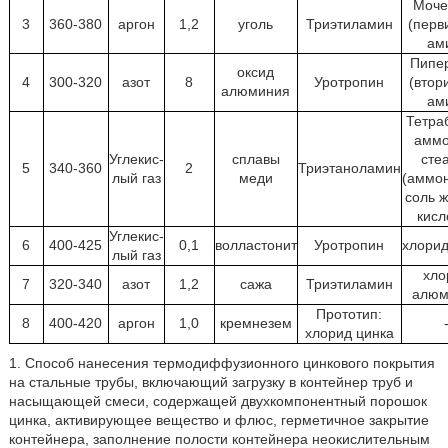
Моче
3
360-380
аргон
1,2
уголь
Триэтиламин
(перв
ам
Пипе
оксид
4
300-320
азот
8
Уротропин
(втор
алюминия
ам
Тетра
аммо
Углекис-
сплавы
сте
5
340-360
2
Триэтаноламин
лый газ
меди
(аммо
соль 
кисл
Углекис-
6
400-425
0,1
волластонит
Уротропин
хлорид
лый газ
хло
7
320-340
азот
1,2
сажа
Триэтиламин
алюм
Прототип:
8
400-420
аргон
1,0
кремнезем
хлорид цинка
1. Способ нанесения термодиффузионного цинкового покрытия
на стальные трубы, включающий загрузку в контейнер труб и
насыщающей смеси, содержащей двухкомпонентный порошок
цинка, активирующее вещество и флюс, герметичное закрытие
контейнера, заполнение полости контейнера неокислительным