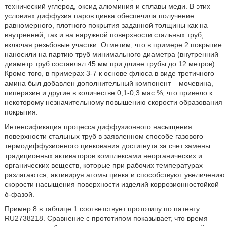
технический углерод, оксид алюминия и сплавы меди. В этих
условиях диффузия паров цинка обеспечила получение
равномерного, плотного покрытия заданной толщины как на
внутренней, так и на наружной поверхности стальных труб,
включая резьбовые участки. Отметим, что в примере 2 покрытие
наносили на партию труб минимального диаметра (внутренний
диаметр труб составлял 45 мм при длине трубы до 12 метров).
Кроме того, в примерах 3-7 к основе флюса в виде третичного
амина был добавлен дополнительный компонент – мочевина,
пиперазин и другие в количестве 0,1-0,3 мас.%, что привело к
некоторому незначительному повышению скорости образования
покрытия.
Интенсификация процесса диффузионного насыщения
поверхности стальных труб в заявленном способе газового
термодиффузионного цинкования достигнута за счет замены
традиционных активаторов комплексами неорганических и
органических веществ, которые при рабочих температурах
разлагаются, активируя атомы цинка и способствуют увеличению
скорости насыщения поверхности изделий коррозионностойкой
δ-фазой.
Пример 8 в таблице 1 соответствует прототипу по патенту
RU2738218. Сравнение с прототипом показывает, что время