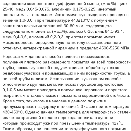
содержании компонентов в диффузионной смеси, (мас.%): цинк
25-40, медь 0,045-0,075, алюминий 0,175-0,225, инертный
наполнитель – остальное. Изотермическую выдержку проводят в
течение 1,0-3,0 ч при температуре 440±10°С с получением
защитного покрытия толщиной 30-80 мкм, содержащего
следующие компоненты, (мас.%): железо 6-15, цинк 84,1-93,4,
медь 0,4-0,6, алюминий 0,2-0,3, при этом покрытие имеет
микротвердость, определенную по методу восстановленного
отпечатка четырехгранной пирамиды в пределах 4500-5250 МПа.
Недостатком данного способа является невозможность
получения плотного равномерного покрытия на всей поверхности
трубы, поскольку способ предусматривает обработку только
резьбовых участков и примыкающих к ним поверхностей трубы, а
не всей трубы целиком. Использование в указанном способе
относительно крупных металлических порошков зернистостью
0,1-0,5 мм может приводить к получению неровного и пористого
покрытия, что также снижает показатели коррозионной стойкости.
Кроме того, технология нанесения данного покрытия
предусматривает выдержку в течение 1-3 часов при температуре
430-450°С. Однако данная температура для углеродистых сталей
является критичной в плане перехода перлита в аустенит,
о
который происходит уже при превышении температуры 427
С.
Таким образом, при нанесении термодиффузионного покрытия