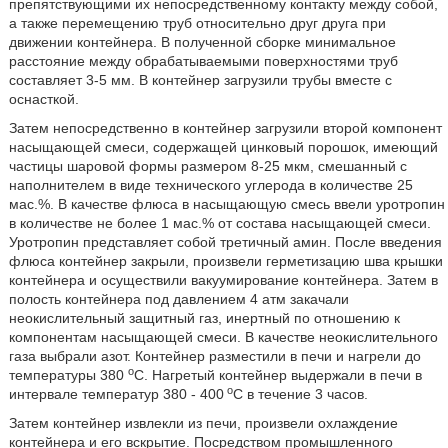
препятствующими их непосредственному контакту между собой,
а также перемещению труб относительно друг друга при
движении контейнера. В полученной сборке минимальное
расстояние между обрабатываемыми поверхностями труб
составляет 3-5 мм. В контейнер загрузили трубы вместе с
оснасткой.
Затем непосредственно в контейнер загрузили второй компонент
насыщающей смеси, содержащей цинковый порошок, имеющий
частицы шаровой формы размером 8-25 мкм, смешанный с
наполнителем в виде технического углерода в количестве 25
мас.%. В качестве флюса в насыщающую смесь ввели уротропин
в количестве не более 1 мас.% от состава насыщающей смеси.
Уротропин представляет собой третичный амин. После введения
флюса контейнер закрыли, произвели герметизацию шва крышки
контейнера и осуществили вакуумирование контейнера. Затем в
полость контейнера под давлением 4 атм закачали
неокислительный защитный газ, инертный по отношению к
компонентам насыщающей смеси. В качестве неокислительного
газа выбрали азот. Контейнер разместили в печи и нагрели до
о
температуры 380
С. Нагретый контейнер выдержали в печи в
о
интервале температур 380 - 400
С в течение 3 часов.
Затем контейнер извлекли из печи, произвели охлаждение
контейнера и его вскрытие. Посредством промышленного