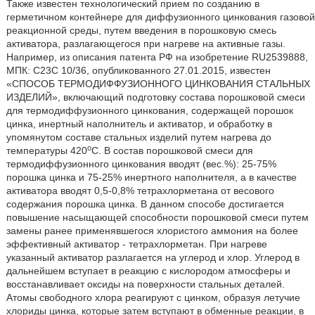
Также известен технологический прием по созданию в
герметичном контейнере для диффузионного цинкования газовой
реакционной среды, путем введения в порошковую смесь
активатора, разлагающегося при нагреве на активные газы.
Например, из описания патента РФ на изобретение RU2539888,
МПК: C23C 10/36, опубликованного 27.01.2015, известен
«СПОСОБ ТЕРМОДИФФУЗИОННОГО ЦИНКОВАНИЯ СТАЛЬНЫХ
ИЗДЕЛИЙ», включающий подготовку состава порошковой смеси
для термодиффузионного цинкования, содержащей порошок
цинка, инертный наполнитель и активатор, и обработку в
упомянутом составе стальных изделий путем нагрева до
о
температуры 420
С. В состав порошковой смеси для
термодиффузионного цинкования вводят (вес.%): 25-75%
порошка цинка и 75-25% инертного наполнителя, а в качестве
активатора вводят 0,5-0,8% тетрахлорметана от весового
содержания порошка цинка. В данном способе достигается
повышение насыщающей способности порошковой смеси путем
замены ранее применявшегося хлористого аммония на более
эффективный активатор - тетрахлорметан. При нагреве
указанный активатор разлагается на углерод и хлор. Углерод в
дальнейшем вступает в реакцию с кислородом атмосферы и
восстанавливает оксиды на поверхности стальных деталей.
Атомы свободного хлора реагируют с цинком, образуя летучие
хлориды цинка, которые затем вступают в обменные реакции, в