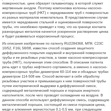
поверхностью, цинк образует гальванопару, в которой служит
жертвенным анодом. Поэтому компоновка колонны насосно-
компрессорных труб (НКТ) с чередованием труб с поверхностью
из разных материалов нежелательна. В представленном случае
имеется чередование стальной и оцинкованной поверхности
трубы, что неизбежно приведет к тому, что на границе контакта
разнородных металлов начнется ускоренное растворение цинка
и будет развиваться коррозионный процесс.
Из описания изобретение по патенту RU2284368, МПК: C23C
10/52, F16L 58/08, известен способ создания защитного
диффузионного покрытия наружной и внутренней поверхности
трубы и ее резьбовых участков, а также насосно-компрессорная
труба (НКТ), полученная этим способом. В описании патента
речь идет о трубах нефтяного сортамента, а именно о насосно-
компрессорных трубах диаметром 60-114 мм и обсадных трубах
диаметром 114-508 мм. Способ включает в себя обработку
резьбовых участков и примыкающих к ним поверхностей трубы
путем изотермической выдержки в диффузионной смеси,
содержащей металлический порошок и порошок инертного
наполнителя, после чего проводят охлаждение на воздухе. В
данном способе используют диффузионную смесь, содержащую
металлический порошок, состоящий из смеси порошков цинка,
меди и алюминия зернистостью 0,1-0,5 мм, при следующем