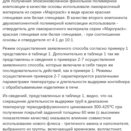
Для получения эпоксиноволачной фенольной полимерной
композиции в качестве основы использовали лакокрасочный
материала из серии «Majorpack» в виде краски красная
глянцевая или белая глянцевая. В качестве второго компонента
двухкомпонентной полимерной композиции использовали -
отвердитель для лакокрасочного материала серии «Majorpack»:
красная глянцевая или белая глянцевая, - при соотношении
основы и отвердителя от 4:1 до 10:1.
Режим осуществления заявленного способа согласно примеру 1
представлен в таблице 1. Дополнительно в таблице 1 так же
представлены и сведения о примерах 2-7 осуществления
заявленного способа, которые включали в себя такую же
последовательность действий, как в примере 1. Режимы
осуществления примеров 2-7 характеризуются различными
параметрами температуры и длительности выдержки контейнера
с обрабатываемыми изделиями в печи.
Из сведений, представленных в таблице 1, видно, что на
сокращение длительности выдержки труб в диапазоне
о
температур термодиффузионного цинкования 300-425
С при
получении покрытий заданной толщины 60 мкм (с высокими
показателями качества) оказывало влияние совместное
использование нового флюса - третичного амина и наполнителя,
выбранного из группы, включающей кремнезем, волластонит,