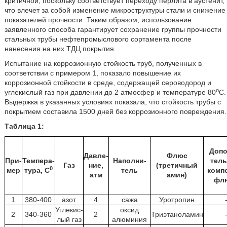
критичной, поскольку соответствует переходу перлита в аустенит,
что влечет за собой изменение микроструктуры стали и снижение
показателей прочности. Таким образом, использование
заявленного способа гарантирует сохранение группы прочности
стальных трубы нефтепромыслового сортамента после
нанесения на них ТДЦ покрытия.
Испытание на коррозионную стойкость труб, полученных в
соответствии с примером 1, показало повышение их
коррозионной стойкости в среде, содержащей сероводород и
о
углекислый газ при давлении до 2 атмосфер и температуре 80
С.
Выдержка в указанных условиях показала, что стойкость трубы с
покрытием составила 1500 дней без коррозионного повреждения.
Таблица 1:
Допо
Давле-
Флюс
При-
Темпера-
Наполни-
тел
Газ
ние,
(третичный
0
мер
тура, С
тель
комп
атм
амин)
фл
1
380-400
азот
4
сажа
Уротропин
Углекис-
оксид
2
340-360
2
Триэтаноламин
лый газ
алюминия