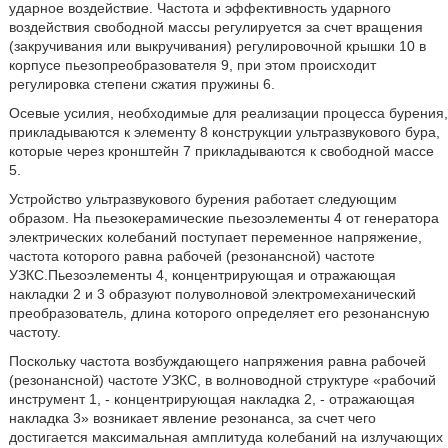
ударное воздействие. Частота и эффективность ударного
воздействия свободной массы регулируется за счет вращения
(закручивания или выкручивания) регулировочной крышки 10 в
корпусе пьезопреобразователя 9, при этом происходит
регулировка степени сжатия пружины 6.
Осевые усилия, необходимые для реализации процесса бурения,
прикладываются к элементу 8 конструкции ультразвукового бура,
которые через кронштейн 7 прикладываются к свободной массе
5.
Устройство ультразвукового бурения работает следующим
образом. На пьезокерамические пьезоэлементы 4 от генератора
электрических колебаний поступает переменное напряжение,
частота которого равна рабочей (резонансной) частоте
УЗКС.Пьезоэлементы 4, концентрирующая и отражающая
накладки 2 и 3 образуют полуволновой электромеханический
преобразователь, длина которого определяет его резонансную
частоту.
Поскольку частота возбуждающего напряжения равна рабочей
(резонансной) частоте УЗКС, в волноводной структуре «рабочий
инструмент 1, - концентрирующая накладка 2, - отражающая
накладка 3» возникает явление резонанса, за счет чего
достигается максимальная амплитуда колебаний на излучающих