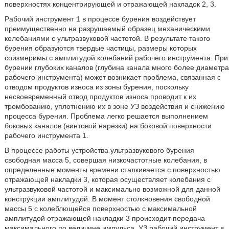
поверхностях концентрирующей и отражающей накладок 2, 3.
Рабочий инструмент 1 в процессе бурения воздействует
преимущественно на разрушаемый образец механическими
колебаниями с ультразвуковой частотой. В результате такого
бурения образуются твердые частицы, размеры которых
соизмеримы с амплитудой колебаний рабочего инструмента. При
бурении глубоких каналов (глубина канала много более диаметра
рабочего инструмента) может возникает проблема, связанная с
отводом продуктов износа из зоны бурения, поскольку
несвоевременный отвод продуктов износа проводит к их
тромбованию, уплотнению их в зоне УЗ воздействия и снижению
процесса бурения. Проблема легко решается выполнением
боковых каналов (винтовой нарезки) на боковой поверхности
рабочего инструмента 1.
В процессе работы устройства ультразвукового бурения
свободная масса 5, совершая низкочастотные колебания, в
определенные моменты времени сталкивается с поверхностью
отражающей накладки 3, которая осуществляет колебания с
ультразвуковой частотой и максимально возможной для данной
конструкции амплитудой. В момент столкновения свободной
массы 5 с колеблющейся поверхностью с максимальной
амплитудой отражающей накладки 3 происходит передача
максимального по величине импульса. УЗ рабочий инструмент в