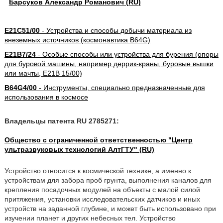
Барсуков Александр Романович (RU)
E21C51/00
- Устройства и способы добычи материала из
внеземных источников (космонавтика B64G)
E21B7/24
- Особые способы или устройства для бурения (опоры
для буровой машины, например деррик-краны, буровые вышки
или мачты, E21B 15/00)
B64G4/00
- Инструменты, специально предназначенные для
использования в космосе
Владельцы патента RU 2785271:
Общество с ограниченной ответственностью "Центр
ультразвуковых технологий АлтГТУ" (RU)
Устройство относится к космической технике, а именно к
устройствам для забора проб грунта, выполнения каналов для
крепления посадочных модулей на объекты с малой силой
притяжения, установки исследовательских датчиков и иных
устройств на заданной глубине, и может быть использовано при
изучении планет и других небесных тел. Устройство