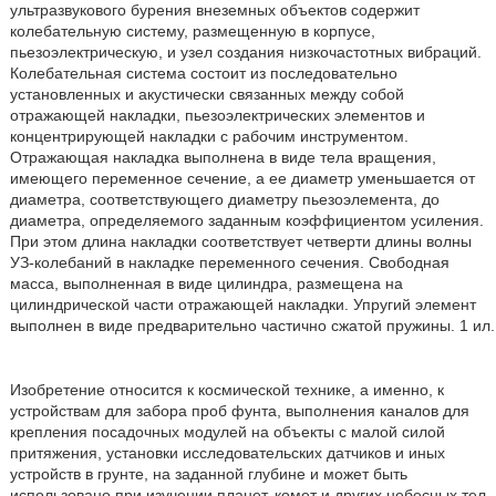
ультразвукового бурения внеземных объектов содержит
колебательную систему, размещенную в корпусе,
пьезоэлектрическую, и узел создания низкочастотных вибраций.
Колебательная система состоит из последовательно
установленных и акустически связанных между собой
отражающей накладки, пьезоэлектрических элементов и
концентрирующей накладки с рабочим инструментом.
Отражающая накладка выполнена в виде тела вращения,
имеющего переменное сечение, а ее диаметр уменьшается от
диаметра, соответствующего диаметру пьезоэлемента, до
диаметра, определяемого заданным коэффициентом усиления.
При этом длина накладки соответствует четверти длины волны
УЗ-колебаний в накладке переменного сечения. Свободная
масса, выполненная в виде цилиндра, размещена на
цилиндрической части отражающей накладки. Упругий элемент
выполнен в виде предварительно частично сжатой пружины. 1 ил.
Изобретение относится к космической технике, а именно, к
устройствам для забора проб фунта, выполнения каналов для
крепления посадочных модулей на объекты с малой силой
притяжения, установки исследовательских датчиков и иных
устройств в грунте, на заданной глубине и может быть
использовано при изучении планет, комет и других небесных тел.