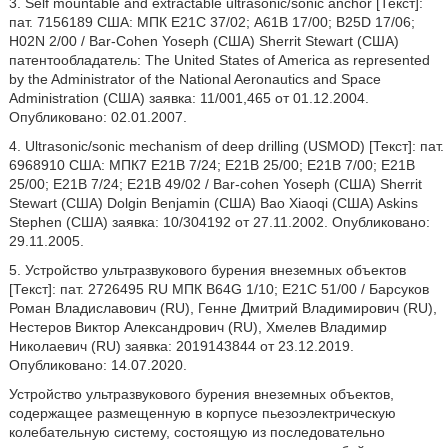
3. Self mountable and extractable ultrasonic/sonic anchor [Текст]:
пат. 7156189 США: МПК Е21С 37/02; А61В 17/00; B25D 17/06;
H02N 2/00 / Bar-Cohen Yoseph (США) Sherrit Stewart (США)
патентообладатель: The United States of America as represented
by the Administrator of the National Aeronautics and Space
Administration (США) заявка: 11/001,465 от 01.12.2004.
Опубликовано: 02.01.2007.
4. Ultrasonic/sonic mechanism of deep drilling (USMOD) [Текст]: пат.
6968910 США: МПК7 Е21В 7/24; Е21В 25/00; Е21В 7/00; Е21В
25/00; Е21В 7/24; Е21В 49/02 / Bar-cohen Yoseph (США) Sherrit
Stewart (США) Dolgin Benjamin (США) Bao Xiaoqi (США) Askins
Stephen (США) заявка: 10/304192 от 27.11.2002. Опубликовано:
29.11.2005.
5. Устройство ультразвукового бурения внеземных объектов
[Текст]: пат. 2726495 RU МПК B64G 1/10; Е21С 51/00 / Барсуков
Роман Владиславович (RU), Генне Дмитрий Владимирович (RU),
Нестеров Виктор Александрович (RU), Хмелев Владимир
Николаевич (RU) заявка: 2019143844 от 23.12.2019.
Опубликовано: 14.07.2020.
Устройство ультразвукового бурения внеземных объектов,
содержащее размещенную в корпусе пьезоэлектрическую
колебательную систему, состоящую из последовательно