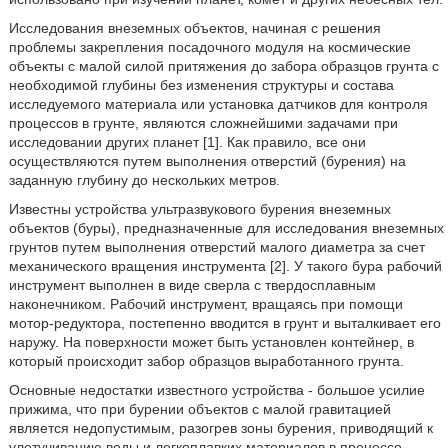
Исследования внеземных объектов, начиная с решения
проблемы закрепления посадочного модуля на космические
объекты с малой силой притяжения до забора образцов грунта с
необходимой глубины без изменения структуры и состава
исследуемого материала или установка датчиков для контроля
процессов в грунте, являются сложнейшими задачами при
исследовании других планет [1]. Как правило, все они
осуществляются путем выполнения отверстий (бурения) на
заданную глубину до нескольких метров.
Известны устройства ультразвукового бурения внеземных
объектов (буры), предназначенные для исследования внеземных
грунтов путем выполнения отверстий малого диаметра за счет
механического вращения инструмента [2]. У такого бура рабочий
инструмент выполнен в виде сверла с твердосплавным
наконечником. Рабочий инструмент, вращаясь при помощи
мотор-редуктора, постепенно вводится в грунт и выталкивает его
наружу. На поверхности может быть установлен контейнер, в
который происходит забор образцов выработанного грунта.
Основные недостатки известного устройства - большое усилие
прижима, что при бурении объектов с малой гравитацией
является недопустимым, разогрев зоны бурения, приводящий к
улетучиванию воды и легкоплавких материалов в процессе