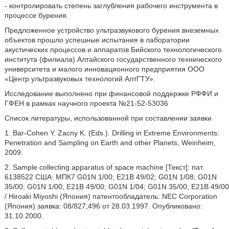
- контролировать степень заглубления рабочего инструмента в
процессе бурения.
Предложенное устройство ультразвукового бурения внеземных
объектов прошло успешные испытания в лаборатории
акустических процессов и аппаратов Бийского технологического
института (филиала) Алтайского государственного технического
университета и малого инновационного предприятия ООО
«Центр ультразвуковых технологий АлтГТУ».
Исследование выполнено при финансовой поддержке РФФИ и
ГФЕН в рамках научного проекта №21-52-53036
Список литературы, использованной при составлении заявки
1. Bar-Cohen Y. Zacny K. (Eds.). Drilling in Extreme Environments:
Penetration and Sampling on Earth and other Planets, Weinheim,
2009.
2. Sample collecting apparatus of space machine [Текст]: пат.
6138522 США: МПК7 G01N 1/00; E21B 49/02; G01N 1/08; G01N
35/00; G01N 1/00; E21B 49/00; G01N 1/04; G01N 35/00; E21B 49/00
/ Hiroaki Miyoshi (Япония) патентообладатель: NEC Corporation
(Япония) заявка: 08/827,496 от 28.03.1997. Опубликовано:
31.10.2000.