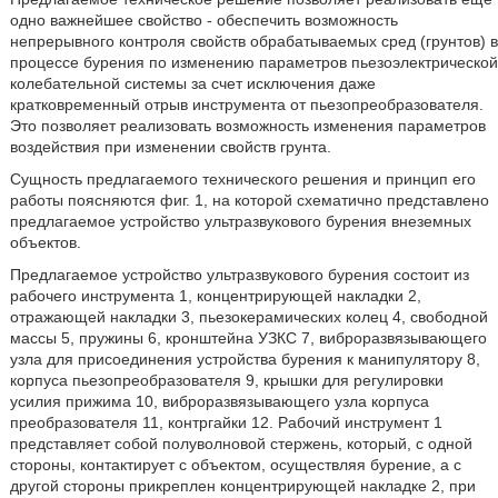
одно важнейшее свойство - обеспечить возможность
непрерывного контроля свойств обрабатываемых сред (грунтов) в
процессе бурения по изменению параметров пьезоэлектрической
колебательной системы за счет исключения даже
кратковременный отрыв инструмента от пьезопреобразователя.
Это позволяет реализовать возможность изменения параметров
воздействия при изменении свойств грунта.
Сущность предлагаемого технического решения и принцип его
работы поясняются фиг. 1, на которой схематично представлено
предлагаемое устройство ультразвукового бурения внеземных
объектов.
Предлагаемое устройство ультразвукового бурения состоит из
рабочего инструмента 1, концентрирующей накладки 2,
отражающей накладки 3, пьезокерамических колец 4, свободной
массы 5, пружины 6, кронштейна УЗКС 7, виброразвязывающего
узла для присоединения устройства бурения к манипулятору 8,
корпуса пьезопреобразователя 9, крышки для регулировки
усилия прижима 10, виброразвязывающего узла корпуса
преобразователя 11, контргайки 12. Рабочий инструмент 1
представляет собой полуволновой стержень, который, с одной
стороны, контактирует с объектом, осуществляя бурение, а с
другой стороны прикреплен концентрирующей накладке 2, при