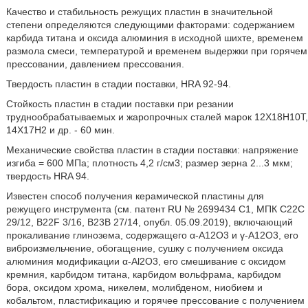
Качество и стабильность режущих пластин в значительной
степени определяются следующими факторами: содержанием
карбида титана и оксида алюминия в исходной шихте, временем
размола смеси, температурой и временем выдержки при горячем
прессовании, давлением прессования.
Твердость пластин в стадии поставки, HRA 92-94.
Стойкость пластин в стадии поставки при резании
труднообрабатываемых и жаропрочных сталей марок 12Х18Н10Т,
14Х17Н2 и др. - 60 мин.
Механические свойства пластин в стадии поставки: напряжение
изгиба = 600 МПа; плотность 4,2 г/см3; размер зерна 2...3 мкм;
твердость HRA 94.
Известен способ получения керамической пластины для
режущего инструмента (см. патент RU № 2699434 С1, МПК C22C
29/12, B22F 3/16, B23B 27/14, опубл. 05.09.2019), включающий
прокаливание глинозема, содержащего α-А12О3 и γ-А12О3, его
виброизмельчение, обогащение, сушку с получением оксида
алюминия модификации α-Al2O3, его смешивание с оксидом
кремния, карбидом титана, карбидом вольфрама, карбидом
бора, оксидом хрома, никелем, молибденом, ниобием и
кобальтом, пластификацию и горячее прессование с получением