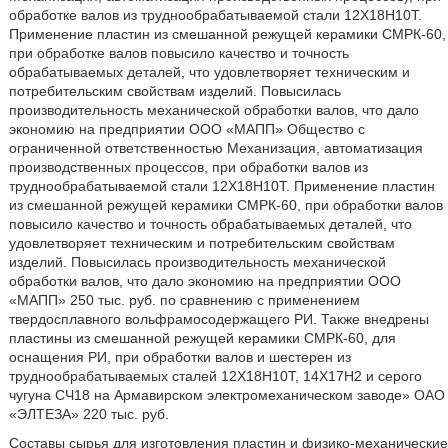
обработке валов из труднообрабатываемой стали 12Х18Н10Т.
Применение пластин из смешанной режущей керамики СМРК-60,
при обработке валов повысило качество и точность
обрабатываемых деталей, что удовлетворяет техническим и
потребительским свойствам изделий. Повысилась
производительность механической обработки валов, что дало
экономию на предприятии ООО «МАПП» Общество с
ограниченной ответственностью Механизация, автоматизация
производственных процессов, при обработки валов из
труднообрабатываемой стали 12Х18Н10Т. Применение пластин
из смешанной режущей керамики СМРК-60, при обработки валов
повысило качество и точность обрабатываемых деталей, что
удовлетворяет техническим и потребительским свойствам
изделий. Повысилась производительность механической
обработки валов, что дало экономию на предприятии ООО
«МАПП» 250 тыс. руб. по сравнению с применением
твердосплавного вольфрамосодержащего РИ. Также внедрены
пластины из смешанной режущей керамики СМРК-60, для
оснащения РИ, при обработки валов и шестерен из
труднообрабатываемых сталей 12Х18Н10Т, 14Х17Н2 и серого
чугуна СЧ18 на Армавирском электромеханическом заводе» ОАО
«ЭЛТЕЗА» 220 тыс. руб.
Составы сырья для изготовления пластин и физико-механические