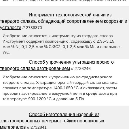
Инструмент технологической линии из
твердого сплава, обладающий сопротивлением коррозии и
усталости
// 2736370
Изобретение относится к инструменту из твердого сплава.
Инструмент содержит композицию, содержащую 2,95-3,15
мас.% Ni, 0,1-2,5 мас.% Сr3С2, 0,1-2,5 мас.% Мо и остальное -
WC.
Способ упрочнения ультрадисперсного
твердого сплава азотированием
// 2736246
Изобретение относится к упрочнению ультрадисперсного
твердого сплава. Ультрадисперсный твердый сплав сначала
спекают при температуре 1400-1650 °С и охлаждают, затем
проводят азотирование в вакуумной печи в среде азота при
температуре 900-1200 °С и давлении 5 Па.
Способ изготовления изделий из
электропроводных нетермостойких порошковых
материалов
// 2732841