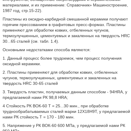
материалами, и их применение: Справочник» Машиностроение,
1987 год, стр.15-22).
Пластины из оксидно-карбидной смешанной керамики получают
горячим прессованием в графитовых пресс-формах. Пластины
применяют для обработки ковких, отбеленных чугунов,
термоулучшенных, цементуемых и закаленных на твердость HRC
30...65 сталей (см. табл. 1.4).
Основными недостатками способа являются:
1. Данный процесс более трудоемок, чем процесс получения
оксидной керамики.
2. Пластины применяют для обработки ковких, отбеленных
чугунов, термоулучшенных, цементуемых и закаленных на
твердость HRC 30-65 сталей
3. Твердость пластин, получаемых данным способом - 94HRA, у
предлагаемой нами РК 98,8 HRA;
4 Стойкость РК ВОК-60 Т = 25...30 мин., при обработке
труднообрабатываемых сталей марки 12Х18Н9Т, у предлагаемой
нами РК стойкость Т = 170 - 180 мин.
5. Напряжение у РК ВОК-60
600 МПа, у предлагаемой нами РК