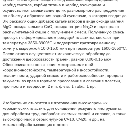
карбид тантала, карбид титана и карбид вольфрама и
осуществляют смешивание до их равномерного распределения
по объему и образования водной суспензии, в которую вводят до
3% раскисляющих добавок катализаторов в виде оксида магния
МgO, оксида кальция СаО, оксида натрия Nа
О и подвергают
2
распылительной сушке с получением смеси. Полученную смесь
прессуют с формированием режущей пластины, спекают при
температуре 3850-3900°С и подвергают кратковременному
отжигу с выдержкой 10,0-15,0 мин при температуре 1600-1650°С.
После отжига осуществляют механическую обработку до
достижения шероховатости граней, равной 0,08-0,16 мкм.
Обеспечивается повышение межкристаллитной
коррозионностойкости, температурной износостойкости,
пластичности, ударной вязкости и работоспособности, предела
текучести во время горячего прессования и спекания пластин,
прочности и твердости. 2 н.п. ф-лы, 1 табл., 1 пр.
Изобретение относится к изготовлению высокопрочных
керамических пластин, для оснащения режущего инструмента
для обработки труднообрабатываемых сталей и сплавов, а также
высокопрочных и серых чугунов СЧ18, СЧ20, и др., на
металлообрабатывающих станков.