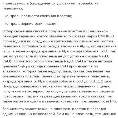
- прессуемость (определяется условиями переработки
глинозема);
- контроль плотности спекания пластин;
- контроль зернистости пластин.
Отбор сырья для способа получения пластин из смешанной
режущей керамики нового химического состава марки СМРК-60
производится по следующим критериям по химической чистоте
глинозема состоящего из оксида алюминия Аl
O
, оксид кремния
2
3
,
SiО
а также нитрида кремния Si
N
и оксида кобальта СоО., так
2
3
4
как могут попасть из глинозема не допустимые оксиды Na
О,
2
СаО). Кроме того отбор глинозема Na
О, СаО а также нитрида
2
кремния Si
N
и оксида кобальта СоО производится по
3
4
влажности, которая также недопустима, так как она влияет на
спекаемость пластин. Важен фактор измельчения глинозема,
нитрида кремния Si
N
и оксида кобальта СоО до 0,8...1,2 мкм.
3
4
Площади поверхности зерна химических соединений с целью
получения мелкозернистой структуры кристаллической решетки
прессуемых пластин из режущей керамики нового состава, что
также является одним из важных критериев, (т.е. зернистость РК).
Зернистость влияет также на плотность пластин и является
одним из важных показателей. Чем выше плотность, тем меньше