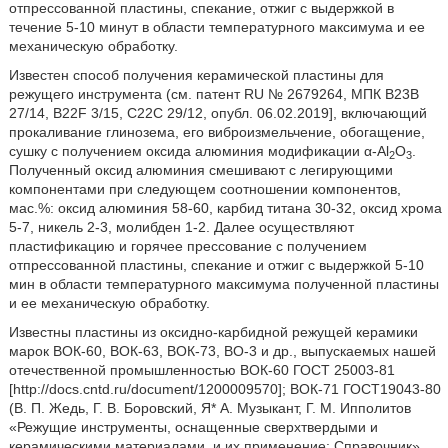
отпрессованной пластины, спекание, отжиг с выдержкой в
течение 5-10 минут в области температурного максимума и ее
механическую обработку.
Известен способ получения керамической пластины для
режущего инструмента (см. патент RU № 2679264, МПК B23B
27/14, B22F 3/15, C22C 29/12, опубл. 06.02.2019], включающий
прокаливание глинозема, его виброизмельчение, обогащение,
сушку с получением оксида алюминия модификации α-Аl
O
.
2
3
Полученный оксид алюминия смешивают с легирующими
компонентами при следующем соотношении компонентов,
мас.%: оксид алюминия 58-60, карбид титана 30-32, оксид хрома
5-7, никель 2-3, молибден 1-2. Далее осуществляют
пластификацию и горячее прессование с получением
отпрессованной пластины, спекание и отжиг с выдержкой 5-10
мин в области температурного максимума полученной пластины
и ее механическую обработку.
Известны пластины из оксидно-карбидной режущей керамики
марок ВОК-60, ВОК-63, ВОК-73, ВО-3 и др., выпускаемых нашей
отечественной промышленностью ВОК-60 ГОСТ 25003-81
[http://docs.cntd.ru/document/1200009570]; ВОК-71 ГОСТ19043-80
(В. П. Жедь, Г. В. Боровский, Я* А. Музыкант, Г. М. Ипполитов
«Режущие инструменты, оснащенные сверхтвердыми и
керамическими материалами, и их применение: Справочник»