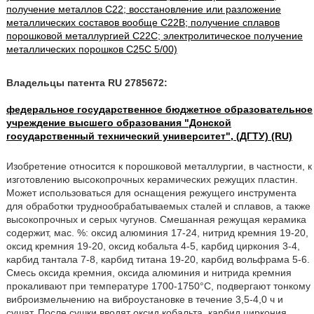
получение металлов C22; восстановление или разложение
металлических составов вообще C22B; получение сплавов
порошковой металлургией C22C; электролитическое получение
металлических порошков C25C 5/00)
Владельцы патента RU 2785672:
федеральное государственное бюджетное образовательное
учреждение высшего образования "Донской
государственный технический университет", (ДГТУ) (RU)
Изобретение относится к порошковой металлургии, в частности, к
изготовлению высокопрочных керамических режущих пластин.
Может использоваться для оснащения режущего инструмента
для обработки труднообрабатываемых сталей и сплавов, а также
высокопрочных и серых чугунов. Смешанная режущая керамика
содержит, мас. %: оксид алюминия 17-24, нитрид кремния 19-20,
оксид кремния 19-20, оксид кобальта 4-5, карбид циркония 3-4,
карбид тантала 7-8, карбид титана 19-20, карбид вольфрама 5-6.
Смесь оксида кремния, оксида алюминия и нитрида кремния
прокаливают при температуре 1700-1750°С, подвергают тонкому
виброизмельчению на виброустановке в течение 3,5-4,0 ч и
сушат. После сушки вводят оксид кобальта, карбид циркония,