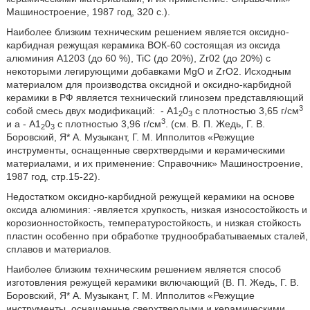
Машиностроение, 1987 год, 320 с.).
Наиболее близким техническим решением является оксидно-
карбидная режущая керамика ВОК-60 состоящая из оксида
алюминия А1203 (до 60 %), TiC (до 20%), Zr02 (до 20%) с
некоторыми легирующими добавками МgO и ZrO2. Исходным
материалом для производства оксидной и оксидно-карбидной
керамики в РФ является технический глинозем представляющий
3
собой смесь двух модификаций:
- А1
0
с плотностью 3,65 г/см
2
3
3
и а - А1
0
с плотностью 3,96 г/см
. (см. В. П. Жедь, Г. В.
2
3
Боровский, Я* А. Музыкант, Г. М. Ипполитов «Режущие
инструменты, оснащенные сверхтвердыми и керамическими
материалами, и их применение: Справочник» Машиностроение,
1987 год, стр.15-22).
Недостатком оксидно-карбидной режущей керамики на основе
оксида алюминия: -является хрупкость, низкая износостойкость и
корозионностойкость, температуростойкость, и низкая стойкость
пластин особенно при обработке труднообрабатываемых сталей,
сплавов и материалов.
Наиболее близким техническим решением является способ
изготовления режущей керамики включающий (В. П. Жедь, Г. В.
Боровский, Я* А. Музыкант, Г. М. Ипполитов «Режущие
инструменты, оснащенные сверхтвердыми и керамическими