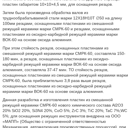
пластин габаритом 10×10×4,5 мм, для оснащения резцов.
Затем была произведена обработка валов из
труднообрабатываемой стали марки 12Х18Н10Т ∅50 на длину
100мм резцами, оснащенными пластинами из смешанной
режущей керамики марки СМРК-60 и резцами, оснащенными
пластинами из оксидно-карбидной режущей керамики марки
ВОК-60 на основе оксида алюминия.
При этом стойкость резцов, оснащенных пластинами из
смешанной режущей керамики марки СМРК-60, составляла 150-
180 мин, а резцов, оснащенных пластинами из оксидно-
карбидной режущей керамики марки ВОК-60 на основе оксида
алюминия, составляла 37-47 мин. ТО стойкость резцов,
оснащенных пластинами из смешанной режущей керамики марки
СМРК-60, была приблизительно 3,8 раза выше резцов,
оснащенных пластинами из оксидно-карбидной режущей
керамики марки ВОК-60 на основе оксида алюминия.
Данная разработка и изготовления пластин из смешанной
режущей керамики СМРК-60 нового химического состава Аl2O3
20% SiO2 20%, Si3N4 20%, СоО 5%; ZrC 3%; ТiC 20%; TaC 7%;WС
5%; для оснащения режущих инструментов внедрена на ООО
«МАПП» (Общество с ограниченной ответственностью
Механизация, автоматизация производственных процессов), при