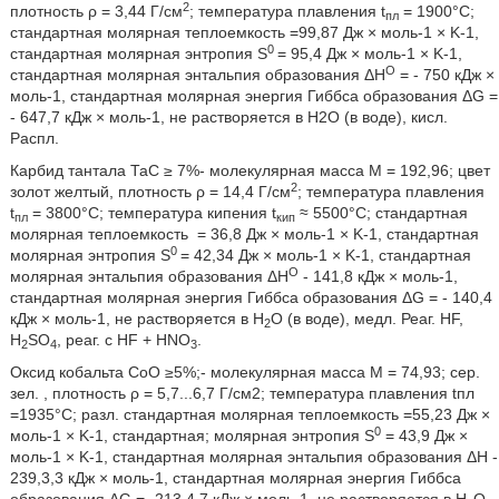
2
плотность ρ = 3,44 Г/см
; температура плавления t
= 1900°С;
пл
стандартная молярная теплоемкость
=99,87 Дж × моль-1 × K-1,
0
стандартная молярная энтропия S
= 95,4 Дж × моль-1 × K-1,
O
стандартная молярная энтальпия образования ΔН
= - 750 кДж ×
моль-1, стандартная молярная энергия Гиббса образования ΔG =
- 647,7 кДж × моль-1, не растворяется в Н2О (в воде), кисл.
Распл.
Карбид тантала ТаC ≥ 7%- молекулярная масса М = 192,96; цвет
2
золот желтый, плотность ρ = 14,4 Г/см
; температура плавления
t
= 3800°С; температура кипения t
≈ 5500°С; стандартная
пл
кип
молярная теплоемкость
= 36,8 Дж × моль-1 × K-1, стандартная
0
молярная энтропия S
= 42,34 Дж × моль-1 × K-1, стандартная
O
молярная энтальпия образования ΔН
- 141,8 кДж × моль-1,
стандартная молярная энергия Гиббса образования ΔG = - 140,4
кДж × моль-1, не растворяется в Н
О (в воде), медл. Реаг. HF,
2
Н
SO
, реаг. с HF + HNO
.
2
4
3
Оксид кобальта СоО ≥5%;- молекулярная масса М = 74,93; сер.
зел. , плотность ρ = 5,7...6,7 Г/см2; температура плавления tпл
=1935°С; разл. стандартная молярная теплоемкость
=55,23 Дж ×
0
моль-1 × K-1, стандартная; молярная энтропия S
= 43,9 Дж ×
моль-1 × K-1, стандартная молярная энтальпия образования ΔН -
239,3,3 кДж × моль-1, стандартная молярная энергия Гиббса