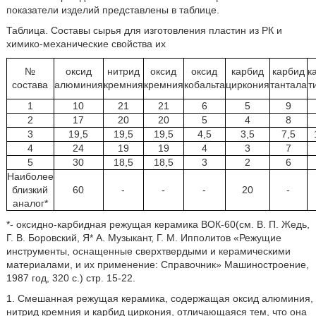
показатели изделий представлены в таблице.
Таблица. Составы сырья для изготовления пластин из РК и
химико-механические свойства их
№
оксид
нитрид
оксид
оксид
карбид
карбид
к
состава
алюминия
кремния
кремния
кобальта
циркония
тантала
т
1
10
21
21
6
5
9
2
17
20
20
5
4
8
3
19,5
19,5
19,5
4,5
3,5
7,5
4
24
19
19
4
3
7
5
30
18,5
18,5
3
2
6
Наиболее
близкий
60
-
-
-
20
-
аналог*
*- оксидно-карбидная режущая керамика ВОК-60(см. В. П. Жедь,
Г. В. Боровский, Я* А. Музыкант, Г. М. Ипполитов «Режущие
инструменты, оснащенные сверхтвердыми и керамическими
материалами, и их применение: Справочник» Машиностроение,
1987 год, 320 с.) стр. 15-22.
1. Смешанная режущая керамика, содержащая оксид алюминия,
нитрид кремния и карбид циркония, отличающаяся тем, что она