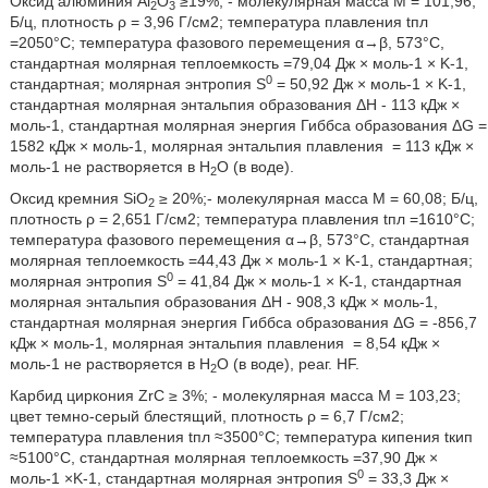
Оксид алюминия Аl
O
≥19%, - молекулярная масса М = 101,96;
2
3
Б/ц, плотность ρ = 3,96 Г/см2; температура плавления tпл
=2050°С; температура фазового перемещения α→β, 573°С,
стандартная молярная теплоемкость
=79,04 Дж × моль-1 × K-1,
0
стандартная; молярная энтропия S
= 50,92 Дж × моль-1 × K-1,
стандартная молярная энтальпия образования ΔН - 113 кДж ×
моль-1, стандартная молярная энергия Гиббса образования ΔG =
1582 кДж × моль-1, молярная энтальпия плавления
= 113 кДж ×
моль-1 не растворяется в Н
О (в воде).
2
Оксид кремния SiO
≥ 20%;- молекулярная масса М = 60,08; Б/ц,
2
плотность ρ = 2,651 Г/см2; температура плавления tпл =1610°С;
температура фазового перемещения α→β, 573°С, стандартная
молярная теплоемкость
=44,43 Дж × моль-1 × K-1, стандартная;
0
молярная энтропия S
= 41,84 Дж × моль-1 × K-1, стандартная
молярная энтальпия образования ΔН - 908,3 кДж × моль-1,
стандартная молярная энергия Гиббса образования ΔG = -856,7
кДж × моль-1, молярная энтальпия плавления
= 8,54 кДж ×
моль-1 не растворяется в Н
О (в воде), реаг. HF.
2
Карбид циркония ZrC ≥ 3%; - молекулярная масса М = 103,23;
цвет темно-серый блестящий, плотность ρ = 6,7 Г/см2;
температура плавления tпл ≈3500°С; температура кипения tкип
≈5100°С, стандартная молярная теплоемкость
=37,90 Дж ×
0
моль-1 ×K-1, стандартная молярная энтропия S
= 33,3 Дж ×