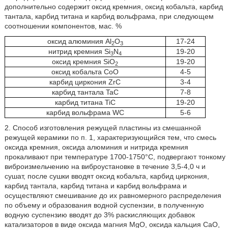
дополнительно содержит оксид кремния, оксид кобальта, карбид
тантала, карбид титана и карбид вольфрама, при следующем
соотношении компонентов, мас. %
оксид алюминия Аl
O
17-24
2
3
нитрид кремния Si
N
19-20
3
4
оксид кремния SiО
19-20
2
оксид кобальта СоО
4-5
карбид циркония ZrC
3-4
карбид тантала TaC
7-8
карбид титана TiC
19-20
карбид вольфрама WC
5-6
2. Способ изготовления режущей пластины из смешанной
режущей керамики по п. 1, характеризующийся тем, что смесь
оксида кремния, оксида алюминия и нитрида кремния
прокаливают при температуре 1700-1750°С, подвергают тонкому
виброизмельчению на виброустановке в течение 3,5-4,0 ч и
сушат, после сушки вводят оксид кобальта, карбид циркония,
карбид тантала, карбид титана и карбид вольфрама и
осуществляют смешивание до их равномерного распределения
по объему и образования водной суспензии, в полученную
водную суспензию вводят до 3% раскисляющих добавок
катализаторов в виде оксида магния МgO, оксида кальция СаО,