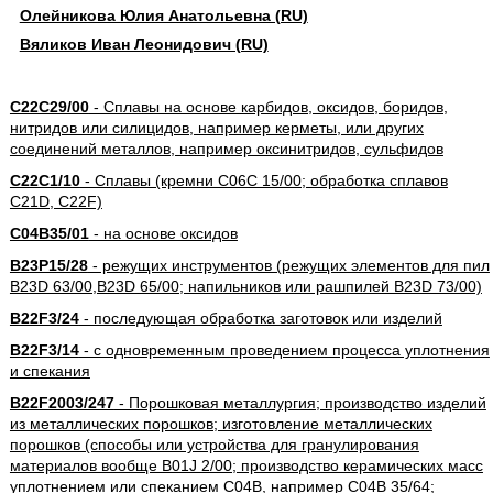
Олейникова Юлия Анатольевна (RU)
Вяликов Иван Леонидович (RU)
C22C29/00
- Сплавы на основе карбидов, оксидов, боридов,
нитридов или силицидов, например керметы, или других
соединений металлов, например оксинитридов, сульфидов
C22C1/10
- Сплавы (кремни C06C 15/00; обработка сплавов
C21D, C22F)
C04B35/01
- на основе оксидов
B23P15/28
- режущих инструментов (режущих элементов для пил
B23D 63/00,B23D 65/00; напильников или рашпилей B23D 73/00)
B22F3/24
- последующая обработка заготовок или изделий
B22F3/14
- с одновременным проведением процесса уплотнения
и спекания
B22F2003/247
- Порошковая металлургия; производство изделий
из металлических порошков; изготовление металлических
порошков (способы или устройства для гранулирования
материалов вообще B01J 2/00; производство керамических масс
уплотнением или спеканием C04B, например C04B 35/64;