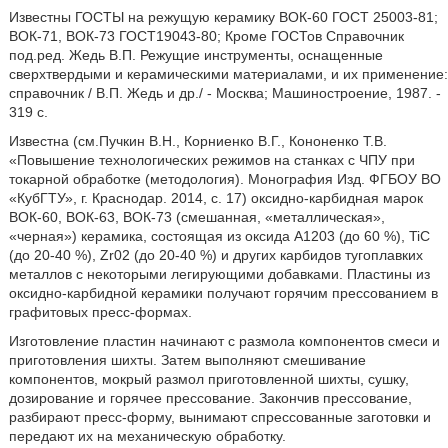
Известны ГОСТЫ на режущую керамику ВОК-60 ГОСТ 25003-81;
ВОК-71, ВОК-73 ГОСТ19043-80; Кроме ГОСТов Справочник
под.ред. Жедь В.П. Режущие инструменты, оснащенные
сверхтвердыми и керамическими материалами, и их применение:
справочник / В.П. Жедь и др./ - Москва; Машиностроение, 1987. -
319 с.
Известна (см.Пучкин В.Н., Корниенко В.Г., Кононенко Т.В.
«Повышение технологических режимов на станках с ЧПУ при
токарной обработке (методология). Монография Изд. ФГБОУ ВО
«КубГТУ», г. Краснодар. 2014, с. 17) оксидно-карбидная марок
ВОК-60, ВОК-63, ВОК-73 (смешанная, «металлическая»,
«черная») керамика, состоящая из оксида А1203 (до 60 %), TiC
(до 20-40 %), Zr02 (до 20-40 %) и других карбидов тугоплавких
металлов с некоторыми легирующими добавками. Пластины из
оксидно-карбидной керамики получают горячим прессованием в
графитовых пресс-формах.
Изготовление пластин начинают с размола компонентов смеси и
приготовления шихты. Затем выполняют смешивание
компонентов, мокрый размол приготовленной шихты, сушку,
дозирование и горячее прессование. Закончив прессование,
разбирают пресс-форму, вынимают спрессованные заготовки и
передают их на механическую обработку.