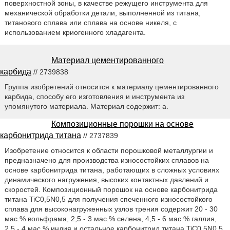
поверхностной зоны, в качестве режущего инструмента для
механической обработки детали, выполненной из титана,
титанового сплава или сплава на основе никеля, с
использованием криогенного хладагента.
Материал цементированного
карбида
// 2739838
Группа изобретений относится к материалу цементированного
карбида, способу его изготовления и инструмента из
упомянутого материала. Материал содержит: а.
Композиционные порошки на основе
карбонитрида титана
// 2737839
Изобретение относится к области порошковой металлургии и
предназначено для производства износостойких сплавов на
основе карбонитрида титана, работающих в сложных условиях
динамического нагружения, высоких контактных давлений и
скоростей. Композиционный порошок на основе карбонитрида
титана TiC0,5N0,5 для получения спеченного износостойкого
сплава для высоконагруженных узлов трения содержит 20 - 30
мас.% вольфрама, 2,5 - 3 мас.% селена, 4,5 - 6 мас.% галлия,
2,5 - 4 мас.% индия и остальное карбонитрид титана TiC0,5N0,5.