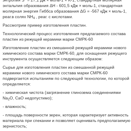
энтропия S
= 27,1 Дж × моль-1 × K-1, стандартная молярная
энтальпия образования ΔН - 601,5 кДж × моль-1, стандартная
молярная энергия Гиббса образования ΔG = -567 кДж × моль-1,
реаг.в солях NH
, реаг. с кислотами.
4
Рассмотрим пример изготовления пластин.
Технологический процесс изготовления предлагаемого состава
пластин из режущей керамики марки СМРК-60
Изготовление пластин из смешанной режущей керамики нового
химического состава марки СМРК-60, для оснащения режущего
инструмента осуществляется следующим образом:
Сырье для изготовления пластин из смешанной режущей
керамики нового химического состава марки СМРК-60
подвергается испытаниям по следующей технологии, по которой
определяется:
- химическая чистота (загрязнение глинозема соединениями
Na
О, СаО недопустимо);
2
- влажность;
- площадь поверхности зерен, которая характеризует активность
материала при спекании и позволяет оценивать предполагаемую
зернистость;