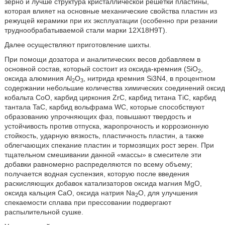
зерно и лучше структура кристаллической решетки пластины,
которая влияет на основные механические свойства пластин из
режущей керамики при их эксплуатации (особенно при резании
труднообрабатываемой стали марки 12Х18Н9Т).
Далее осуществляют приготовление шихты.
При помощи дозатора и аналитических весов добавляем в
основной состав, который состоит из оксида-кремния (SiО
,
2
оксида алюминия Аl
O
, нитрида кремния Si3N4, в процентном
2
3
содержании небольшие количества химических соединений оксид
кобальта СоО, карбид циркония ZrC, карбид титана ТiC, карбид
тантала TaC, карбид вольфрама WС, которые способствуют
образованию упрочняющих фаз, повышают твердость и
устойчивость против отпуска, жаропрочность и коррозионную
стойкость, ударную вязкость, пластичность пластин, а также
облегчающих спекание пластин и тормозящих рост зерен. При
тщательном смешивании данной «массы» в смесителе эти
добавки равномерно распределяются по всему объему;
получается водная суспензия, которую после введения
раскисляющих добавок катализаторов оксида магния МgO,
оксида кальция СаО, оксида натрия Nа
O, для улучшения
2
спекаемости сплава при прессовании подвергают
распылительной сушке.