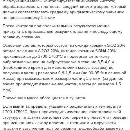
У полученной массы контролируется: химическая чистота;
обрабатываемость; плотность; средний диаметр зерен, который
должен соответствовать среднему арифметическому значению,
не превышающему 1,5 мкм.
После контроля при положительных результатах можно
приступать к прессованию режущих пластин и последующему
горячему спеканию.
Основной состав, который состоит из оксида-кремния SiО2 20%,
оксида алюминия Аl2O3 20%, нитрида кремния Si3N4 20%;
прокаливается до 1700-1750°С и подвергается тонкому
виброизмельчению на виброустановке в течение 3,5-4,0 ч
(необходимое время для измельчения массы состава) до
получения частиц размером 0,8-1,5 мкм (до 90-95 % в основной
массе) при максимальном размере частиц 1,5 мкм. (за данное
время происходит измельчение частиц массы до размера 1,5
мкм).
Полученная масса обогащается и сушится.
Если выйти за пределы указанных рациональных температур
1700-1750°С, будет происходить изменение кристаллической
структуры пластин произойдет рост зерен в сплаве, что приведет
при испытаниях к сколу пластин, к трещинам и к хрупкости
пластин и затуплении их, при резании труднообрабатываемых