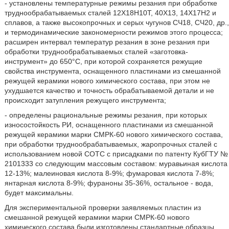
- установлены температурные режимы резания при обработке
труднообрабатываемых сталей 12Х18Н10Т, 40Х13, 14Х17Н2 и
сплавов, а также высокопрочных и серых чугунов СЧ18, СЧ20, др.,
и термодинамические закономерности режимов этого процесса;
расширен интервал температур резания в зоне резания при
обработки труднообрабатываемых сталей «заготовка-
инструмент» до 650°С, при которой сохраняется режущие
свойства инструмента, оснащенного пластинами из смешанной
режущей керамики нового химического состава, при этом не
ухудшается качество и точность обрабатываемой детали и не
происходит затупления режущего инструмента;
- определены рациональные режимы резания, при которых
износостойкость РИ, оснащенного пластинами из смешанной
режущей керамики марки СМРК-60 нового химического состава,
при обработки труднообрабатываемых, жаропрочных сталей с
использованием новой СОТС с присадками по патенту КубГТУ №
2101333 со следующим массовым составом: муравьиная кислота
12-13%; малеиновая кислота 8-9%; фумаровая кислота 7-8%;
янтарная кислота 8-9%; фураноны 35-36%, остальное - вода,
будет максимальны.
Для экспериментальной проверки заявляемых пластин из
смешанной режущей керамики марки СМРК-60 нового
химического состава были изготовлены стандартные образцы