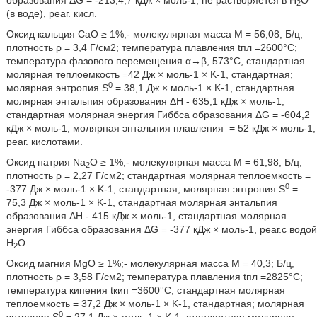
образования ΔG = -213,4,7 кДж × моль-1, не растворяется в Н
О
2
(в воде), реаг. кисл.
Оксид кальция СаO ≥ 1%;- молекулярная масса М = 56,08; Б/ц,
плотность ρ = 3,4 Г/см2; температура плавления tпл =2600°С;
температура фазового перемещения α→β, 573°С, стандартная
молярная теплоемкость
=42 Дж × моль-1 × K-1, стандартная;
0
молярная энтропия S
= 38,1 Дж × моль-1 × K-1, стандартная
молярная энтальпия образования ΔН - 635,1 кДж × моль-1,
стандартная молярная энергия Гиббса образования ΔG = -604,2
кДж × моль-1, молярная энтальпия плавления
= 52 кДж × моль-1,
реаг. кислотами.
Оксид натрия Nа
O ≥ 1%;- молекулярная масса М = 61,98; Б/ц,
2
плотность ρ = 2,27 Г/см2; стандартная молярная теплоемкость
=
0
-377 Дж × моль-1 × K-1, стандартная; молярная энтропия S
=
75,3 Дж × моль-1 × K-1, стандартная молярная энтальпия
образования ΔН - 415 кДж × моль-1, стандартная молярная
энергия Гиббса образования ΔG = -377 кДж × моль-1, реаг.с водой
H
O.
2
Оксид магния МgO ≥ 1%;- молекулярная масса М = 40,3; Б/ц,
плотность ρ = 3,58 Г/см2; температура плавления tпл =2825°С;
температура кипения tкип =3600°С; стандартная молярная
теплоемкость
= 37,2 Дж × моль-1 × K-1, стандартная; молярная
0