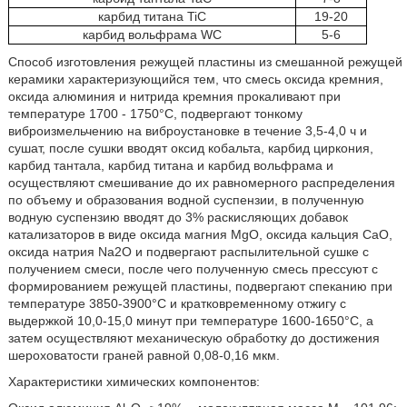
карбид титана TiC
19-20
карбид вольфрама WC
5-6
Способ изготовления режущей пластины из смешанной режущей
керамики характеризующийся тем, что смесь оксида кремния,
оксида алюминия и нитрида кремния прокаливают при
температуре 1700 - 1750°С, подвергают тонкому
виброизмельчению на виброустановке в течение 3,5-4,0 ч и
сушат, после сушки вводят оксид кобальта, карбид циркония,
карбид тантала, карбид титана и карбид вольфрама и
осуществляют смешивание до их равномерного распределения
по объему и образования водной суспензии, в полученную
водную суспензию вводят до 3% раскисляющих добавок
катализаторов в виде оксида магния МgO, оксида кальция СаО,
оксида натрия Nа2О и подвергают распылительной сушке с
получением смеси, после чего полученную смесь прессуют с
формированием режущей пластины, подвергают спеканию при
температуре 3850-3900°С и кратковременному отжигу с
выдержкой 10,0-15,0 минут при температуре 1600-1650°С, а
затем осуществляют механическую обработку до достижения
шероховатости граней равной 0,08-0,16 мкм.
Характеристики химических компонентов: