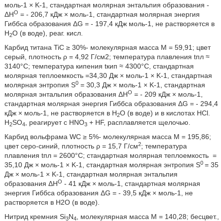
моль-1 × K-1, стандартная молярная энтальпия образования -
O
ΔН
= - 206,7 кДж × моль-1, стандартная молярная энергия
Гиббса образования ΔG = - 197,4 кДж моль-1, не растворяется в
Н
О (в воде), реаг. кисл.
2
Карбид титана TiC ≥ 30%- молекулярная масса М = 59,91; цвет
серый, плотность ρ = 4,92 Г/см2; температура плавления tпл ≈
3140°С; температура кипения tкип ≈ 4300°С, стандартная
молярная теплоемкость
=34,30 Дж × моль-1 × K-1, стандартная
0
молярная энтропия S
= 30,3 Дж × моль-1 × K-1, стандартная
O
молярная энтальпия образования ΔН
= - 209 кДж × моль-1,
стандартная молярная энергия Гиббса образования ΔG = - 294,4
кДж × моль-1, не растворяется в Н
О (в воде) и в кислотах HCl.
2
H
SO
, реагирует с HNO
+ HF, расплавляется щелочью.
2
4
3
Карбид вольфрама WC ≥ 5%- молекулярная масса М = 195,86;
2
цвет серо-синий, плотность ρ = 15,7 Г/см
; температура
плавления tпл = 2600°С; стандартная молярная теплоемкость
=
0
35,10 Дж × моль-1 × K-1, стандартная молярная энтропия S
= 35
Дж × моль-1 × K-1, стандартная молярная энтальпия
O
образования ΔН
- 41 кДж × моль-1, стандартная молярная
энергия Гиббса образования ΔG = - 39,5 кДж × моль-1, не
растворяется в Н2О (в воде).
Нитрид кремния Si
N
, молекулярная масса М = 140,28; бесцвет.,
3
4