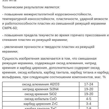
950 МПа
Техническим результатом является:
- повышение межкристаллитной коррозионностойкости,
температурной износостойкости, пластичности, ударной вязкости
и работоспособности пластин из смешанной режущей керамики
СМРК-60;
- повышения предела текучести во время горячего прессования и
спекания пластин из режущей керамики;
- увеличения прочности и твердости пластин из режущей
керамики;
Сущность изобретения заключается в том, что смешанная
режущая керамика, содержащая оксид алюминия, нитрид
кремния и карбид циркония, дополнительно содержит оксид
кремния, оксид кобальта, карбид тантала, карбид титана и карбид
вольфрама, при следующем соотношении компонентов, мас. %
оксид алюминия Аl2O3
17-24
нитрид кремния Si3N4
19-20
оксид кремния SiО2
19-20
оксид кобальта СоО
4-5
карбид циркония ZrC
3-4
карбид тантала TaC
7-8