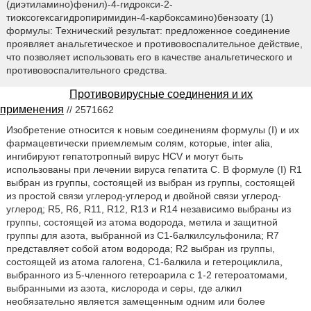
(диэтиламино)фенил)-4-гидрокси-2-
тиоксогексагидропиримидин-4-карбоксамино)бензоату (1)
формулы: Технический результат: предложенное соединение
проявляет анальгетическое и противовоспалительное действие,
что позволяет использовать его в качестве анальгетического и
противовоспалительного средства.
Противовирусные соединения и их
применения
// 2571662
Изобретение относится к новым соединениям формулы (I) и их
фармацевтически приемлемым солям, которые, inter alia,
ингибируют гепатотропный вирус HCV и могут быть
использованы при лечении вируса гепатита С. В формуле (I) R1
выбран из группы, состоящей из выбран из группы, состоящей
из простой связи углерод-углерод и двойной связи углерод-
углерод; R5, R6, R11, R12, R13 и R14 независимо выбраны из
группы, состоящей из атома водорода, метила и защитной
группы для азота, выбранной из С1-6алкилсульфонила; R7
представляет собой атом водорода; R2 выбран из группы,
состоящей из атома галогена, С1-6алкила и гетероциклила,
выбранного из 5-членного гетероарила с 1-2 гетероатомами,
выбранными из азота, кислорода и серы, где алкил
необязательно является замещенным одним или более