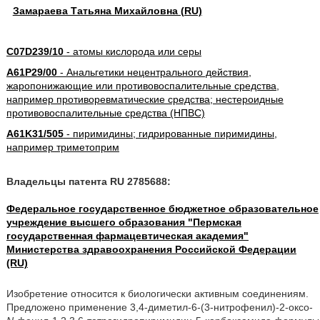
Замараева Татьяна Михайловна (RU)
C07D239/10
- атомы кислорода или серы
A61P29/00
- Анальгетики нецентрального действия,
жаропонижающие или противовоспалительные средства,
например противоревматические средства; нестероидные
противовоспалительные средства (НПВС)
A61K31/505
- пиримидины; гидрированные пиримидины,
например триметоприм
Владельцы патента RU 2785688:
Федеральное государственное бюджетное образовательное
учреждение высшего образования "Пермская
государственная фармацевтическая академия"
Министерства здравоохранения Российской Федерации
(RU)
Изобретение относится к биологически активным соединениям.
Предложено применение 3,4-диметил-6-(3-нитрофенил)-2-оксо-