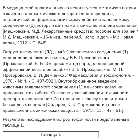
В медицинской практике широко используется метамизол натрия
в качестве анальгетического лекарственного средства,
аналогичный по фармакологическому действию заявляемому
соединению (
1
), который взят нами в качестве эталона сравнения
[Машковский, М.Д. Лекарственные средства: пособие для врачей /
М.Д. Машковский. - 16-е изд., перераб., испр. и доп. - М.: Новая
волна, 2012. - С. 848].
Острую токсичность (ЛД
, мг/кг) заявляемого соединения (
1
)
50
определяли по экспресс-методу В.Б. Прозоровского
[Прозоровский, В. Б. Экспресс-метод определения средней
эффективной дозы и её ошибки / В. Б. Прозоровский, М. П.
Прозоровская, В. И. Демченко // Фармакология и токсикология. -
1978. - № 4. - С. 497-502.]. Внутрибрюшинное введение
животным заявляемого соединения (
1
) в высоких дозах не
приводило к их гибели. Согласно классификации токсичности
препаратов соединение (
1
) относится к классу относительно
безвредных веществ [Сидоров, К. К. Фармакология новых
промышленных химических веществ. - 1973. -13. - 47 - 51.].
Результаты исследования острой токсичности представлены в
таблице 1.
Таблица 1