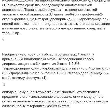
N
-фенил-1,2,3,6-тетрагидропиримидин-5-карбоксамида формулы
(
1
) в качестве средства, обладающего анальгетической
активностью. Технический результат – выявление высокой
анальгетической активности 3,4-диметил-6-(3-нитрофенил)-2-
оксо-
N
-фенил-1,2,3,6-тетрагидропиримидин-5-карбоксамида при
низкой его токсичности, что делает возможным его использование
в качестве нового анальгетического лекарственного средства. 2
табл., 2 пр.
1
Изобретение относится к области органической химии, к
применению биологически активных соединений класса
диарилзамещенных 3,4-диметил-2-оксо-1,2,3,6-
тетрагидропиримидин-5-карбоксамидов, а именно 3,4-диметил-6-
(3-нитрофенил)-2-оксо-
N
-фенил-1,2,3,6-тетрагидропиримидин-5-
карбоксамиду формулы (
1
):
1
обладающему анальгетической активностью, что позволяет
предложить его использование в фармакологии и медицине в
качестве анальгетического лекарственного средства, а также для
синтеза новых гетероциклических систем.