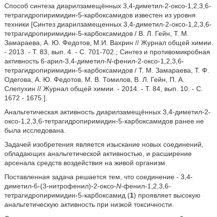
Способ синтеза диарилзамещённых 3,4-диметил-2-оксо-1,2,3,6-
тетрагидропиримидин-5-карбоксамидов известен из уровня
техники [Cинтез диарилзамещенных 3,4-диметил-2-оксо-1,2,3,6-
тетрагидропиримидин-5-карбоксамидов / В. Л. Гейн, Т. М.
Замараева, А. Ю. Федотов, М.И. Вахрин // Журнал общей химии.
- 2013. - Т. 83, вып. 4. - С. 701-702.; Синтез и противомикробная
активность 6-арил-3,4-диметил-
N
-фенил-2-оксо-1,2,3,6-
тетрагидропиримидин-5-карбоксамидов / Т. М. Замараева, Т. Ф.
Одегова, А. Ю. Федотов, М. В. Томилов, В. Л. Гейн, П. А.
Слепухин // Журнал общей химии. - 2014. - Т. 84, вып. 10. - С.
1672 - 1675.].
Анальгетическая активность диарилзамещённых 3,4-диметил-2-
оксо-1,2,3,6-тетрагидропиримидин-5-карбоксамидов ранее не
была исследована.
Задачей изобретения является изыскание новых соединений,
обладающих анальгетической активностью, и расширение
арсенала средств воздействия на живой организм.
Поставленная задача решается тем, что соединение - 3,4-
диметил-6-(3-нитрофенил)-2-оксо-
N
-фенил-1,2,3,6-
тетрагидропиримидин-5-карбоксамид (
1
) проявляет высокую
анальгетическую активность при низкой токсичности.