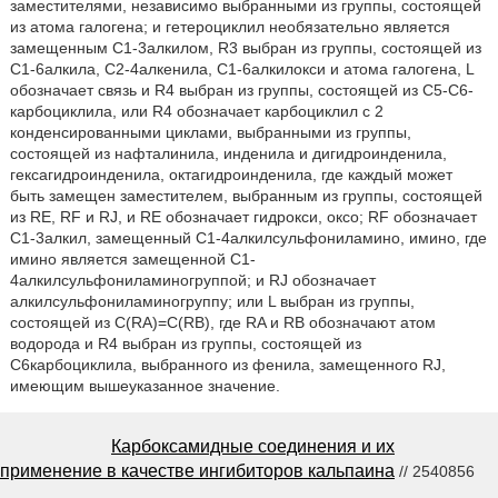
заместителями, независимо выбранными из группы, состоящей
из атома галогена; и гетероциклил необязательно является
замещенным С1-3алкилом, R3 выбран из группы, состоящей из
С1-6алкила, С2-4алкенила, С1-6алкилокси и атома галогена, L
обозначает связь и R4 выбран из группы, состоящей из С5-С6-
карбоциклила, или R4 обозначает карбоциклил с 2
конденсированными циклами, выбранными из группы,
состоящей из нафталинила, инденила и дигидроинденила,
гексагидроинденила, октагидроинденила, где каждый может
быть замещен заместителем, выбранным из группы, состоящей
из RE, RF и RJ, и RE обозначает гидрокси, оксо; RF обозначает
C1-3алкил, замещенный С1-4алкилсульфониламино, имино, где
имино является замещенной С1-
4алкилсульфониламиногруппой; и RJ обозначает
алкилсульфониламиногруппу; или L выбран из группы,
состоящей из C(RA)=C(RB), где RA и RB обозначают атом
водорода и R4 выбран из группы, состоящей из
С6карбоциклила, выбранного из фенила, замещенного RJ,
имеющим вышеуказанное значение.
Карбоксамидные соединения и их
применение в качестве ингибиторов кальпаина
// 2540856