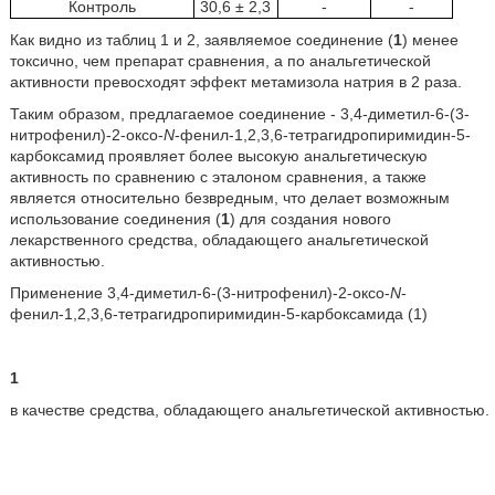
Контроль
30,6 ± 2,3
-
-
Как видно из таблиц 1 и 2, заявляемое соединение (
1
) менее
токсично, чем препарат сравнения, а по анальгетической
активности превосходят эффект метамизола натрия в 2 раза.
Таким образом, предлагаемое соединение - 3,4-диметил-6-(3-
нитрофенил)-2-оксо-
N
-фенил-1,2,3,6-тетрагидропиримидин-5-
карбоксамид проявляет более высокую анальгетическую
активность по сравнению с эталоном сравнения, а также
является относительно безвредным, что делает возможным
использование соединения (
1
) для создания нового
лекарственного средства, обладающего анальгетической
активностью.
Применение 3,4-диметил-6-(3-нитрофенил)-2-оксо-
N
-
фенил-1,2,3,6-тетрагидропиримидин-5-карбоксамида (1)
1
в качестве средства, обладающего анальгетической активностью.