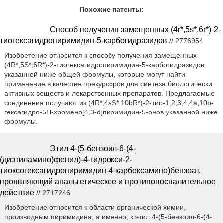
Похожие патенты:
Способ получения замещенных (4r*,5s*,6r*)-2-
тиогексагидропиримидин-5-карбогидразидов
// 2776954
Изобретение относится к способу получения замещенных
(4R*,5S*,6R*)-2-тиогексагидропиримидин-5-карбогидразидов
указанной ниже общей формулы, которые могут найти
применение в качестве прекурсоров для синтеза биологически
активных веществ и лекарственных препаратов. Предлагаемые
соединения получают из (4R*,4aS*,10bR*)-2-тио-1,2,3,4,4а,10b-
гексагидро-5H-хромено[4,3-d]пиримидин-5-онов указанной ниже
формулы.
Этил 4-(5-бензоил-6-(4-
(диэтиламино)фенил)-4-гидрокси-2-
тиоксогексагидропиримидин-4-карбоксамино)бензоат,
проявляющий анальгетическое и противовоспалительное
действие
// 2717246
Изобретение относится к области органической химии,
производным пиримидина, а именно, к этил 4-(5-бензоил-6-(4-