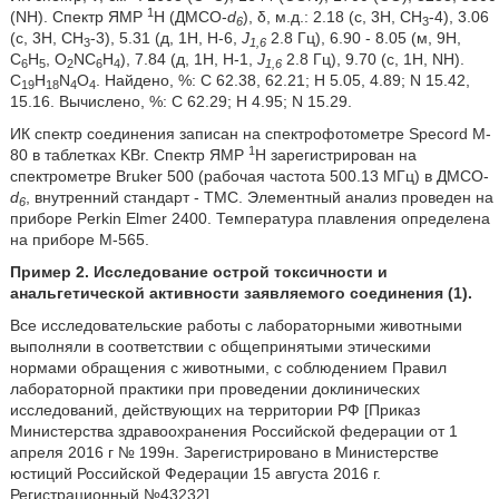
1
(NH). Спектр ЯМР
Н (ДМСО-
d
), δ, м.д.: 2.18 (с, 3Н, СН
-4), 3.06
6
3
(с, 3Н, СН
-3), 5.31 (д, 1Н, Н-6,
J
2.8 Гц), 6.90 - 8.05 (м, 9H,
3
1,6
C
H
, O
NC
H
), 7.84 (д, 1Н, H-1,
J
2.8 Гц), 9.70 (с, 1Н, NH).
6
5
2
6
4
1,6
C
H
N
O
. Найдено, %: С 62.38, 62.21; Н 5.05, 4.89; N 15.42,
19
18
4
4
15.16. Вычислено, %: С 62.29; Н 4.95; N 15.29.
ИК спектр соединения записан на спектрофотометре Specord M-
1
80 в таблетках KBr. Спектр ЯМР
Н зарегистрирован на
спектрометре Bruker 500 (рабочая частота 500.13 МГц) в ДМСО-
d
, внутренний стандарт - ТМС. Элементный анализ проведен на
6
приборе Perkin Elmer 2400. Температура плавления определена
на приборе М-565.
Пример 2. Исследование острой токсичности и
анальгетической активности заявляемого соединения (1).
Все исследовательские работы с лабораторными животными
выполняли в соответствии с общепринятыми этическими
нормами обращения с животными, с соблюдением Правил
лабораторной практики при проведении доклинических
исследований, действующих на территории РФ [Приказ
Министерства здравоохранения Российской федерации от 1
апреля 2016 г № 199н. Зарегистрировано в Министерстве
юстиций Российской Федерации 15 августа 2016 г.
Регистрационный №43232].