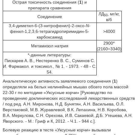
Острая токсичность соединения (
1
) и
препарата сравнения
ЛД
, мг/кг,
50
Соединение
в/б
3,4-диметил-6-(3-нитрофенил)-2-оксо-
N
-
фенил-1,2,3,6-тетрагидропиримидин-5-
>4000
карбоксамид
2900*
Метамизол натрия
(2160÷3340)
*-данные литературы:
Пискарев А. В., Нестеренко В. С., Суминов С.
И. Фармакол. и токсикол., № 1. - 1973. - 48 - C.
54.
Анальгетическую активность заявляемого соединения (
1
)
определяли на белых нелинейных мышах обоего пола массой
22-30 г по методике «Уксусные корчи» [Руководство по
проведению доклинических исследований лекарственных средств
/ под ред. А.Н. Миронова, Н.Д. Бунятян, А.Н. Васильева, О.Л.
Верстаковой, М.В. Журавлевой, В.К. Лепахина, Н.В. Коробова,
В.А. Меркулова, С.Н. Орехова, И.В. Сакаевой, Д.Б. Утешева, А.Н.
Яворского. - М.: Гриф и К, 2012. - Ч.1. - 944 с.].
Болевую реакцию в тесте «Уксусные корчи» вызывали