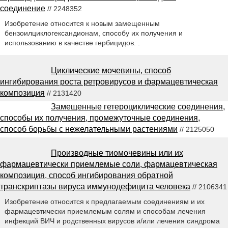
соединение
// 2248352
Изобретение относится к новым замещенным
бензоилциклогександионам, способу их получения и
использованию в качестве гербицидов. .
Циклические мочевины, способ
ингибирования роста ретровирусов и фармацевтическая
композиция
// 2131420
Замещенные гетероциклические соединения,
способы их получения, промежуточные соединения,
способ борьбы с нежелательными растениями
// 2125050
Производные тиомочевины или их
фармацевтически приемлемые соли, фармацевтическая
композиция, способ ингибирования обратной
транскриптазы вируса иммунодефицита человека
// 2106341
Изобретение относится к предлагаемым соединениям и их
фармацевтически приемлемым солям и способам лечения
инфекций ВИЧ и родственных вирусов и/или лечения синдрома