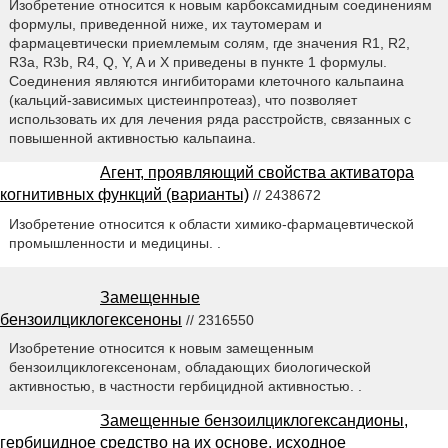
Изобретение относится к новым карбоксамидным соединениям
формулы, приведенной ниже, их таутомерам и
фармацевтически приемлемым солям, где значения R1, R2,
R3a, R3b, R4, Q, Y, A и X приведены в пункте 1 формулы.
Соединения являются ингибиторами клеточного кальпаина
(кальций-зависимых цистеинпротеаз), что позволяет
использовать их для лечения ряда расстройств, связанных с
повышенной активностью кальпаина.
Агент, проявляющий свойства активатора
когнитивных функций (варианты)
// 2438672
Изобретение относится к области химико-фармацевтической
промышленности и медицины. .
Замещенные
бензоилциклогексеноны
// 2316550
Изобретение относится к новым замещенным
бензоилциклогексенонам, обладающих биологической
активностью, в частности гербицидной активностью. .
Замещенные бензоилциклогександионы,
гербицидное средство на их основе, исходное