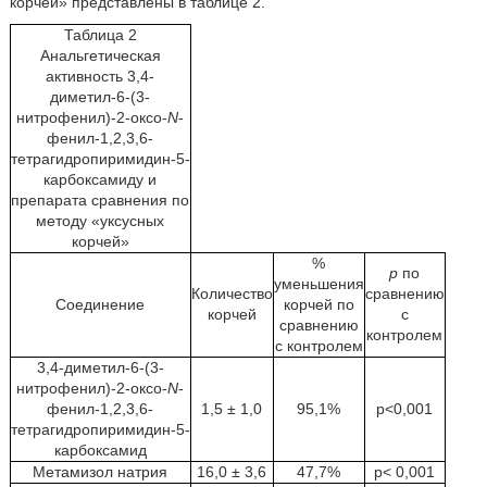
корчей» представлены в таблице 2.
Таблица 2
Анальгетическая
активность 3,4-
диметил-6-(3-
нитрофенил)-2-оксо-
N
-
фенил-1,2,3,6-
тетрагидропиримидин-5-
карбоксамиду и
препарата сравнения по
методу «уксусных
корчей»
%
р
по
уменьшения
Количество
сравнению
Соединение
корчей по
корчей
с
сравнению
контролем
с контролем
3,4-диметил-6-(3-
нитрофенил)-2-оксо-
N
-
фенил-1,2,3,6-
1,5 ± 1,0
95,1%
p<0,001
тетрагидропиримидин-5-
карбоксамид
Метамизол натрия
16,0 ± 3,6
47,7%
р< 0,001