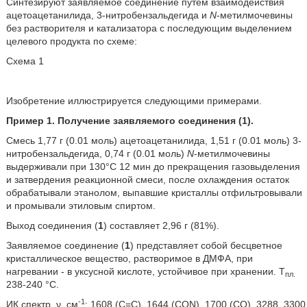
Синтезируют заявляемое соединение путем взаимодействия
ацетоацетанилида, 3-нитробензальдегида и
N
-метилмочевины
без растворителя и катализатора с последующим выделением
целевого продукта по схеме:
Схема 1
Изобретение иллюстрируется следующими примерами.
Пример 1. Получение заявляемого соединения (1).
Смесь 1,77 г (0.01 моль) ацетоацетанилида, 1,51 г (0.01 моль) 3-
нитробензальдегида, 0,74 г (0.01 моль)
N
-метилмочевины
выдерживали при 130°С 12 мин до прекращения газовыделения
и затвердения реакционной смеси, после охлаждения остаток
обрабатывали этанолом, выпавшие кристаллы отфильтровывали
и промывали этиловым спиртом.
Выход соединения (
1
) составляет 2,96 г (81%).
Заявляемое соединение (
1
) представляет собой бесцветное
кристаллическое вещество, растворимое в ДМФА, при
нагревании - в уксусной кислоте, устойчивое при хранении. Т
пл.
238-240 °С.
-1
ИК спектр, ν, см
: 1608 (C=C), 1644 (CON), 1700 (CO), 3288, 3300