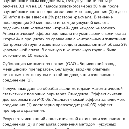
внутрибрюшинным введением 0,75% уксусной кислоты (из
расчета 0,1 мл на 10 г массы животного) через 30 мин после
внутрибрюшинного введения заявляемого соединения (
1
) в дозе
50 мг/кг в виде взвеси в 2% растворе крахмала. В течение
последующих 20 мин после инъекции уксусной кислоты
подсчитывали количество «корчей» для каждого животного.
Анальгетический эффект оценивали по уменьшению количества
«корчей» в процентах по сравнению с контрольными животными.
Контрольной группе животных вводили эквивалентный объем 2%
крахмальной слизи. В опытную и контрольную группы было
включено по 10 мышей.
Субстанцию метамизола натрия (ОАО «Борисовский завод
медицинских препаратов», Беларусь) вводили опытным
животным тем же путем и в той же дозе, что и заявляемое
соединение (
1
).
Полученные данные обрабатывали методами математической
статистики с помощью
t
-критерия Стьюдента. Эффект считали
достоверным при
P
<0,05. Анальгетический эффект заявляемого
соединения (
1
) достоверно превосходит (p<0,05) эффект
препарата сравнения.
Результаты испытаний анальгетической активности заявляемого
соединения (
1
) и препарата сравнения методом «уксусных