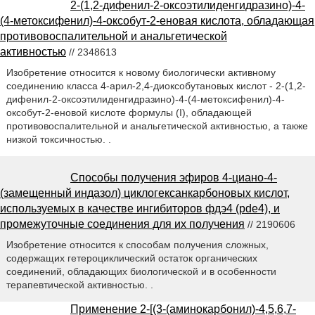
2-(1,2-дифенил-2-оксоэтилиденгидразино)-4-
(4-метоксифенил)-4-оксобут-2-еновая кислота, обладающая
противовоспалительной и анальгетической
активностью
// 2348613
Изобретение относится к новому биологически активному
соединению класса 4-арил-2,4-диоксобутановых кислот - 2-(1,2-
дифенил-2-оксоэтилиденгидразино)-4-(4-метоксифенил)-4-
оксобут-2-еновой кислоте формулы (I), обладающей
противовоспалительной и анальгетической активностью, а также
низкой токсичностью. .
Способы получения эфиров 4-циано-4-
(замещенный индазол) циклогексанкарбоновых кислот,
используемых в качестве ингибиторов фдэ4 (pde4), и
промежуточные соединения для их получения
// 2190606
Изобретение относится к способам получения сложных,
содержащих гетероциклический остаток органических
соединений, обладающих биологической и в особенности
терапевтической активностью. .
Применение 2-[(3-(аминокарбонил)-4,5,6,7-