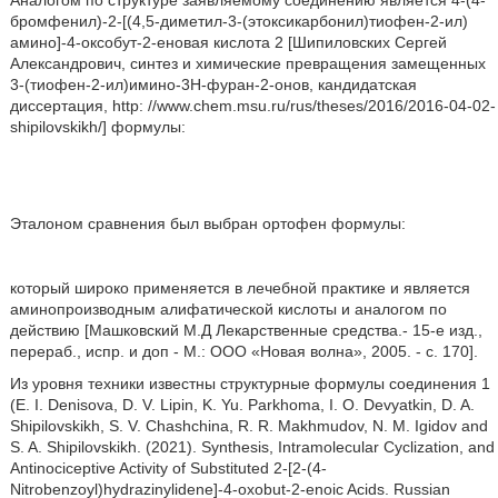
Аналогом по структуре заявляемому соединению является 4-(4-
бромфенил)-2-[(4,5-диметил-3-(этоксикарбонил)тиофен-2-ил)
амино]-4-оксобут-2-еновая кислота 2 [Шипиловских Сергей
Александрович, синтез и химические превращения замещенных
3-(тиофен-2-ил)имино-3Н-фуран-2-онов, кандидатская
диссертация, http: //www.chem.msu.ru/rus/theses/2016/2016-04-02-
shipilovskikh/] формулы:
Эталоном сравнения был выбран ортофен формулы:
который широко применяется в лечебной практике и является
аминопроизводным алифатической кислоты и аналогом по
действию [Машковский М.Д Лекарственные средства.- 15-е изд.,
перераб., испр. и доп - М.: ООО «Новая волна», 2005. - с. 170].
Из уровня техники известны структурные формулы соединения 1
(Е. I. Denisova, D. V. Lipin, K. Yu. Parkhoma, I. О. Devyatkin, D. A.
Shipilovskikh, S. V. Chashchina, R. R. Makhmudov, N. M. Igidov and
S. A. Shipilovskikh. (2021). Synthesis, Intramolecular Cyclization, and
Antinociceptive Activity of Substituted 2-[2-(4-
Nitrobenzoyl)hydrazinylidene]-4-oxobut-2-enoic Acids. Russian