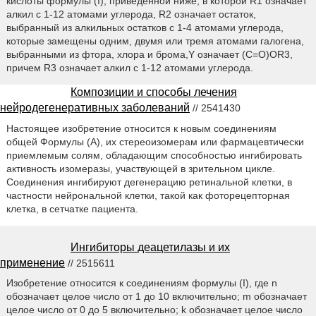
кислоты формулы (I), приведенной ниже, в которой R1 означает
алкил с 1-12 атомами углерода, R2 означает остаток,
выбранный из алкильных остатков с 1-4 атомами углерода,
которые замещены одним, двумя или тремя атомами галогена,
выбранными из фтора, хлора и брома,Y означает (C=O)OR3,
причем R3 означает алкил с 1-12 атомами углерода.
Композиции и способы лечения
нейродегенеративных заболеваний
// 2541430
Настоящее изобретение относится к новым соединениям
общей Формулы (А), их стереоизомерам или фармацевтически
приемлемым солям, обладающим способностью ингибировать
активность изомеразы, участвующей в зрительном цикле.
Соединения ингибируют дегенерацию ретинальной клетки, в
частности нейрональной клетки, такой как фоторецепторная
клетка, в сетчатке пациента.
Ингибиторы деацетилазы и их
применение
// 2515611
Изобретение относится к соединениям формулы (I), где n
обозначает целое число от 1 до 10 включительно; m обозначает
целое число от 0 до 5 включительно; k обозначает целое число