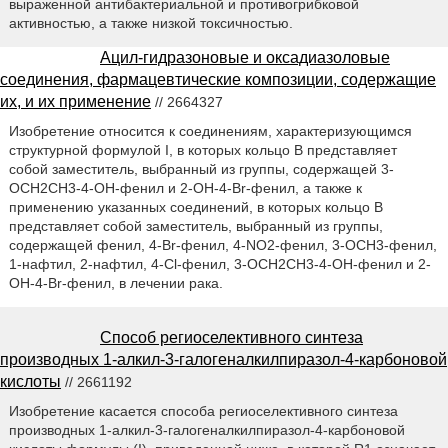
выраженной антибактериальной и противогрибковой
активностью, а также низкой токсичностью.
Ацил-гидразоновые и оксадиазоловые
соединения, фармацевтические композиции, содержащие
их, и их применение
// 2664327
Изобретение относится к соединениям, характеризующимся
структурной формулой I, в которых кольцо В представляет
собой заместитель, выбранный из группы, содержащей 3-
ОСН2СН3-4-ОН-фенил и 2-OH-4-Br-фенил, а также к
применению указанных соединений, в которых кольцо В
представляет собой заместитель, выбранный из группы,
содержащей фенил, 4-Br-фенил, 4-NO2-фенил, 3-ОСН3-фенил,
1-нафтил, 2-нафтил, 4-Cl-фенил, 3-ОСН2СН3-4-ОН-фенил и 2-
ОН-4-Br-фенил, в лечении рака.
Способ региоселективного синтеза
производных 1-алкил-3-галогеналкилпиразол-4-карбоновой
кислоты
// 2661192
Изобретение касается способа региоселективного синтеза
производных 1-алкил-3-галогеналкилпиразол-4-карбоновой