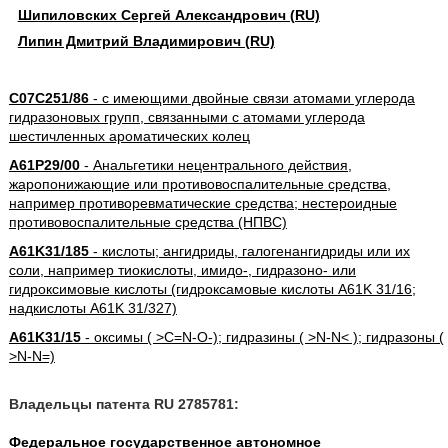
Шипиловских Сергей Александрович (RU)
Липин Дмитрий Владимирович (RU)
C07C251/86
- с имеющими двойные связи атомами углерода
гидразоновых групп, связанными с атомами углерода
шестичленных ароматических колец
A61P29/00
- Анальгетики нецентрального действия,
жаропонижающие или противовоспалительные средства,
например противоревматические средства; нестероидные
противовоспалительные средства (НПВС)
A61K31/185
- кислоты; ангидриды, галогенангидриды или их
соли, например тиокислоты, имидо-, гидразоно- или
гидроксимовые кислоты (гидроксамовые кислоты A61K 31/16;
надкислоты A61K 31/327)
A61K31/15
- оксимы ( >C=N-O-); гидразины ( >N-N< ); гидразоны (
>N-N=)
Владельцы патента RU 2785781:
Федеральное государственное автономное