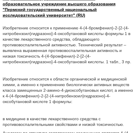
образовательное учреждение высшего образования
"Пермский государственный национальный
исследовательский университет" (RU)
Изобретение относится к применению 4-(4-бромфенил)-2-[2-(4-
нитробензоил)гидразоно]-4-оксобутановой кислоты формулы 1 в
качестве лекарственного средства, обладающего
противовоспалительной активностью. Технический результат –
выявлена выраженная противовоспалительная активность и
низкая токсичность 4-(4-бромфенил)-2-[2-(4-
нитробензоил)гидразоно]-4-оксобутановой кислоты. 1 табл., 3 пр.
Изобретение относится к области органической и медицинской
химии, а именно к применению биологически активных веществ
класса замещенных 2-амино-4-диоксобутановых кислот, а именно
к 4-(4-бромфенил)-2-[2-(4-нитробензоил)гидразоно]-4-
оксобутановой кислоте 1 формулы:
в медицине в качестве лекарственного средства с
противовоспалительными свойствами и низкой токсичностью.