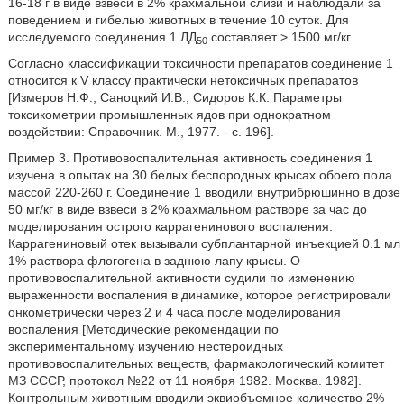
16-18 г в виде взвеси в 2% крахмальной слизи и наблюдали за
поведением и гибелью животных в течение 10 суток. Для
исследуемого соединения 1 ЛД
составляет > 1500 мг/кг.
50
Согласно классификации токсичности препаратов соединение 1
относится к V классу практически нетоксичных препаратов
[Измеров Н.Ф., Саноцкий И.В., Сидоров К.К. Параметры
токсикометрии промышленных ядов при однократном
воздействии: Справочник. М., 1977. - с. 196].
Пример 3. Противовоспалительная активность соединения 1
изучена в опытах на 30 белых беспородных крысах обоего пола
массой 220-260 г. Соединение 1 вводили внутрибрюшинно в дозе
50 мг/кг в виде взвеси в 2% крахмальном растворе за час до
моделирования острого каррагенинового воспаления.
Каррагениновый отек вызывали субплантарной инъекцией 0.1 мл
1% раствора флогогена в заднюю лапу крысы. О
противовоспалительной активности судили по изменению
выраженности воспаления в динамике, которое регистрировали
онкометрически через 2 и 4 часа после моделирования
воспаления [Методические рекомендации по
экспериментальному изучению нестероидных
противовоспалительных веществ, фармакологический комитет
МЗ СССР, протокол №22 от 11 ноября 1982. Москва. 1982].
Контрольным животным вводили эквиобъемное количество 2%