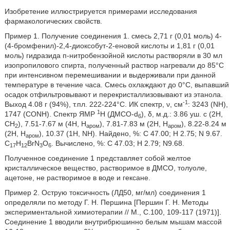
Изобретение иллюстрируется примерами исследования
фармакологических свойств.
Пример 1. Получение соединения 1. смесь 2,71 г (0,01 моль) 4-
(4-бромфенил)-2,4-диоксобут-2-еновой кислоты и 1,81 г (0,01
моль) гидразида п-нитробензойной кислоты растворяли в 30 мл
изопропилового спирта, полученный раствор нагревали до 85°С
при интенсивном перемешивании и выдерживали при данной
температуре в течение часа. Смесь охлаждают до 0°С, выпавший
осадок отфильтровывают и перекристаллизовывают из этанола.
-1
Выход 4.08 г (94%), т.пл. 222-224°С. ИК спектр, ν, см
: 3243 (NH),
1
1747 (CONH). Спектр ЯМР
Н (ДМСО-d
), δ, м.д.: 3.86 уш. с (2Н,
6
СН
), 7.51-7.67 м (4Н, Н
), 7.81-7.83 м (2Н, Н
), 8.22-8.24 м
2
аром
аром
(2Н, H
), 10.37 (1H, NH). Найдено, %: С 47.00; Н 2.75; N 9.67.
apoм
C
H
BrN
O
. Вычислено, %: С 47.03; Н 2.79; N9.68.
17
12
3
6
Полученное соединение 1 представляет собой желтое
кристаллическое вещество, растворимое в ДМСО, толуоле,
ацетоне, не растворимое в воде и гексане.
Пример 2. Острую токсичность (ЛД50, мг/мл) соединения 1
определяли по методу Г. Н. Першина [Першин Г. Н. Методы
экспериментальной химиотерапии // М., С.100, 109-117 (1971)].
Соединение 1 вводили внутрибрюшинно белым мышам массой