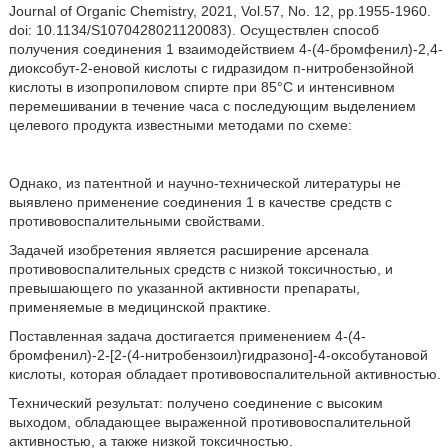
Journal of Organic Chemistry, 2021, Vol.57, No. 12, pp.1955-1960.
doi: 10.1134/S1070428021120083). Осуществлен способ
получения соединения 1 взаимодействием 4-(4-бромфенил)-2,4-
диоксобут-2-еновой кислоты с гидразидом п-нитробензойной
кислоты в изопропиловом спирте при 85°С и интенсивном
перемешивании в течение часа с последующим выделением
целевого продукта известными методами по схеме:
Однако, из патентной и научно-технической литературы не
выявлено применение соединения 1 в качестве средств с
противовоспалительными свойствами.
Задачей изобретения является расширение арсенала
противовоспалительных средств с низкой токсичностью, и
превышающего по указанной активности препараты,
применяемые в медицинской практике.
Поставленная задача достигается применением 4-(4-
бромфенил)-2-[2-(4-нитробензоил)гидразоно]-4-оксобутановой
кислоты, которая обладает противовоспалительной активностью.
Технический результат: получено соединение с высоким
выходом, обладающее выраженной противовоспалительной
активностью, а также низкой токсичностью.