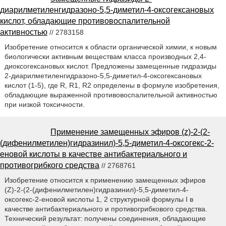
диарилметиленгидразоно-5,5-диметил-4-оксогексановых
кислот, обладающие противовоспалительной
активностью
// 2783158
Изобретение относится к области органической химии, к новым
биологически активным веществам класса производных 2,4-
диоксогексановых кислот. Предложены замещенные гидразиды
2-диарилметиленгидразоно-5,5-диметил-4-оксогексановых
кислот (1-5), где R, R1, R2 определены в формуле изобретения,
обладающие выраженной противовоспалительной активностью
при низкой токсичности.
Применение замещенных эфиров (z)-2-(2-
(дифенилметилен)гидразинил)-5,5-диметил-4-оксогекс-2-
еновой кислоты в качестве антибактериального и
противогрибкого средства
// 2768761
Изобретение относится к применению замещенных эфиров
(Z)-2-(2-(дифенилметилен)гидразинил)-5,5-диметил-4-
оксогекс-2-еновой кислоты 1, 2 структурной формулы I в
качестве антибактериального и противогрибкового средства.
Технический результат: получены соединения, обладающие