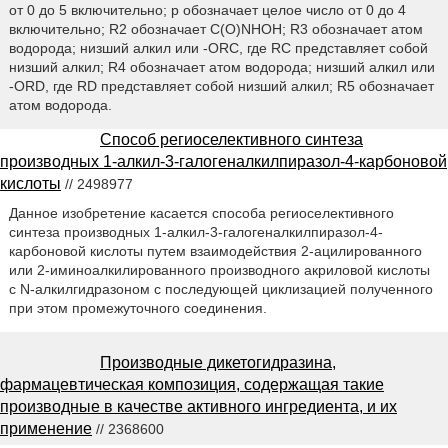
от 0 до 5 включительно; р обозначает целое число от 0 до 4
включительно; R2 обозначает C(O)NHOH; R3 обозначает атом
водорода; низший алкил или -ORC, где RC представляет собой
низший алкил; R4 обозначает атом водорода; низший алкил или
-ORD, где RD представляет собой низший алкил; R5 обозначает
атом водорода.
Способ региоселективного синтеза
производных 1-алкил-3-галогеналкилпиразол-4-карбоновой
кислоты
// 2498977
Данное изобретение касается способа региоселективного
синтеза производных 1-алкил-3-галогеналкилпиразол-4-
карбоновой кислоты путем взаимодействия 2-ацилированного
или 2-иминоалкилированного производного акриловой кислоты
с N-алкилгидразоном с последующей циклизацией полученного
при этом промежуточного соединения.
Производные дикетогидразина,
фармацевтическая композиция, содержащая такие
производные в качестве активного ингредиента, и их
применение
// 2368600