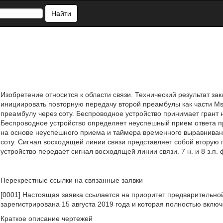
Найти
Изобретение относится к области связи. Технический результат з
инициировать повторную передачу второй преамбулы как части Ms
преамбулу через соту. Беспроводное устройство принимает грант 
Беспроводное устройство определяет неуспешный прием ответа пр
на основе неуспешного приема и таймера временного выравнивани
соту. Сигнал восходящей линии связи представляет собой вторую
устройство передает сигнал восходящей линии связи. 7 н. и 8 з.п. 
Перекрестные ссылки на связанные заявки
[0001] Настоящая заявка ссылается на приоритет предварительно
зарегистрирована 15 августа 2019 года и которая полностью вклю
Краткое описание чертежей