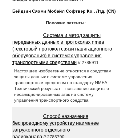
Бейдзин Сяоми Мобайл Софтвэр Ко., Лтд. (CN)
Похожие патенты:
Система и метод защиты
переданных данных в протоколах nmea
(текстовый протокол связи навигационного
оборудования) в системах управления
транспортными средствами
// 2785911
Настоящее изобретение относится к средствам
защиты данных в системе управления
транспортным средством по стандарту NMEA.
Технический результат – повышение защиты от
несанкционированных атак на систему
управления транспортного средства.
Способ назначения
беспроводному устройству наименее
загруженного отдельного
радиоканала
// 2785790