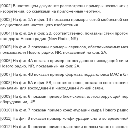
[0002] В настоящем документе рассмотрены примеры нескольких 
изобретения, со ссылками на приложенные чертежи.
[0003] На фиг. 1А и фиг. 1В показаны примеры сетей мобильной св
осуществления настоящего изобретения.
[0004] На фиг. 2А и фиг. 2В, соответственно, показаны стеки прот
стандарта Нового радио (New Radio, NR).
[0005] На фиг. 3 показаны примеры сервисов, обеспечиваемых меж
пользователя Нового радио, NR, показанный на фиг. 2А.
[0006] На фиг. 4А показан пример потока данных нисходящей лини
Нового радио, NR, показанный на фиг. 2А.
[0007] На фиг. 4В показан пример формата подзаголовка MAC в б
[0008] На фиг. 5А и фиг. 5В, соответственно, показано соответст
каналами для восходящей и нисходящей линий связи.
[0009] На фиг. 6 показан пример блок-схемы, иллюстрирующей п
оборудовании, UE.
[0010] На фиг. 7 показан пример конфигурации кадра Нового рад
[0011] На фиг. 8 показан пример конфигурации слота во временно
[0012] На фиг. 9 показан пример адаптации полосы частот с исп