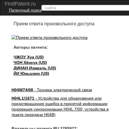
FindPatent.ru
Патентный поиск
Прием ответа произвольного доступа
Авторы патента:
ЧЖОУ Хуа (US)
ЧОН Хёнсук (US)
ДИНАН Измаэль (US)
ЙИ Юньцзюн (US)
H04W74/08
- Техника электрической связи
H04L1/1671
- Устройства для обнаружения или
предотвращения ошибок в принятой информации
(коррекция синхронизации H04L 7/00; устройства в
тракте передачи H04B)
Владельцы патента RU 2785977: