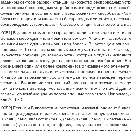
заданном секторе базовой станции. Множество беспроводных уст
множеством беспроводных устройств и/или подмножеством всех бе
функционируют в соответствии с предложенными способами, и/или 
базовых станций или множество беспроводных устройств, несовм
беспроводные устройства или базовые станции могут работать на 
[0051] В данном документе выражения «один» или «один из», и ан
меньшей мере один» или «один или более». Аналогично, любой те
меньшей мере один» или «один или более». В настоящем описании
например». То есть, выражение «может» указывает на то, что сл
множества подходящих возможностей, которые могут как использова
различных вариантах осуществления настоящего изобретения. В 
обозначают один или более компонентов описываемого элемента
выражением «содержит» и не исключает наличие в описываемом 
И напротив, выражение «состоит из» дает исчерпывающее перечи
элемента. Выражение «основанный на» в данном документе следуе
на», а не как, например, «основанный исключительно на». В дан
возможную комбинацию из перечисленных элементов. Например, «А, 
или А, В и С.
[0052] Если А и В являются множествами и каждый элемент А явл
настоящем документе рассматриваются только непустые множест
В={cell1, cell2} являются: {cell1}, {cell2} и {cell1, cell2}. Выраже
основе») указывает на то, что фраза, следующая за выражением 
подходящих возможностей, которые могут как использоваться, так 