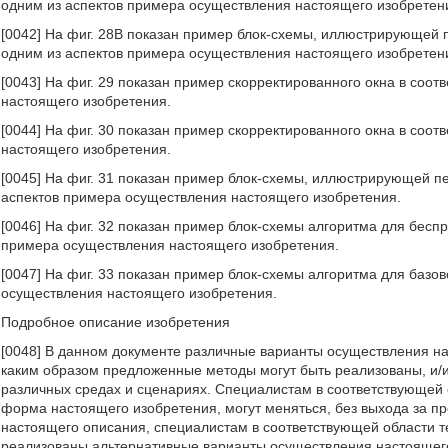
одним из аспектов примера осуществления настоящего изобретен
[0042] На фиг. 28В показан пример блок-схемы, иллюстрирующей 
одним из аспектов примера осуществления настоящего изобретен
[0043] На фиг. 29 показан пример скорректированного окна в соот
настоящего изобретения.
[0044] На фиг. 30 показан пример скорректированного окна в соот
настоящего изобретения.
[0045] На фиг. 31 показан пример блок-схемы, иллюстрирующей п
аспектов примера осуществления настоящего изобретения.
[0046] На фиг. 32 показан пример блок-схемы алгоритма для беспр
примера осуществления настоящего изобретения.
[0047] На фиг. 33 показан пример блок-схемы алгоритма для базов
осуществления настоящего изобретения.
Подробное описание изобретения
[0048] В данном документе различные варианты осуществления на
каким образом предложенные методы могут быть реализованы, и/ил
различных средах и сценариях. Специалистам в соответствующей о
форма настоящего изобретения, могут меняться, без выхода за п
настоящего описания, специалистам в соответствующей области т
реализованы альтернативные варианты осуществления настоящег