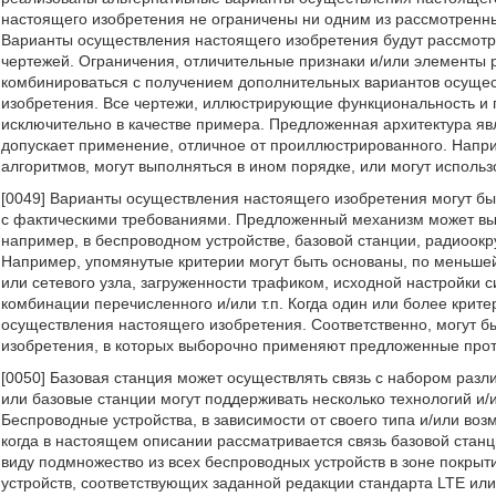
настоящего изобретения не ограничены ни одним из рассмотренн
Варианты осуществления настоящего изобретения будут рассмот
чертежей. Ограничения, отличительные признаки и/или элементы
комбинироваться с получением дополнительных вариантов осущес
изобретения. Все чертежи, иллюстрирующие функциональность и
исключительно в качестве примера. Предложенная архитектура явл
допускает применение, отличное от проиллюстрированного. Напри
алгоритмов, могут выполняться в ином порядке, или могут исполь
[0049] Варианты осуществления настоящего изобретения могут б
с фактическими требованиями. Предложенный механизм может вы
например, в беспроводном устройстве, базовой станции, радиоокр
Например, упомянутые критерии могут быть основаны, по меньшей
или сетевого узла, загруженности трафиком, исходной настройки с
комбинации перечисленного и/или т.п. Когда один или более кри
осуществления настоящего изобретения. Соответственно, могут 
изобретения, в которых выборочно применяют предложенные про
[0050] Базовая станция может осуществлять связь с набором разл
или базовые станции могут поддерживать несколько технологий и/и
Беспроводные устройства, в зависимости от своего типа и/или воз
когда в настоящем описании рассматривается связь базовой станц
виду подмножество из всех беспроводных устройств в зоне покры
устройств, соответствующих заданной редакции стандарта LTE ил