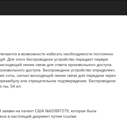
аключается в возможности избегать необходимости постоянно
gA. Для этого беспроводное устройство передает первую
нисходящей линии связи для ответа произвольного доступа.
оизвольного доступа. Беспроводное устройство определяет,
я соты, сигнал восходящей линии связи для передачи через
 преамбулу или отрицательное подтверждение. Беспроводное
ф-лы, 54 ил.
й заявки на патент США №62/887279, которая была
чена в настоящий документ путем ссылки.