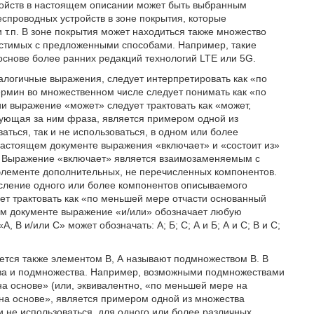
ройств в настоящем описании может быть выбранным
спроводных устройств в зоне покрытия, которые
т.п. В зоне покрытия может находиться также множество
естимых с предложенными способами. Например, такие
основе более ранних редакций технологий LTE или 5G.
алогичные выражения, следует интерпретировать как «по
рмин во множественном числе следует понимать как «по
 выражение «может» следует трактовать как «может,
едующая за ним фраза, является примером одной из
ться, так и не использоваться, в одном или более
настоящем документе выражения «включает» и «состоит из»
. Выражение «включает» является взаимозаменяемым с
элементе дополнительных, не перечисленных компонентов.
сление одного или более компонентов описываемого
т трактовать как «по меньшей мере отчасти основанный
ном документе выражение «и/или» обозначает любую
В и/или С» может обозначать: А; Б; С; А и Б; А и С; В и С;
яется также элементом В, А называют подмножеством В. В
ва и подмножества. Например, возможными подмножествами
ние «на основе» (или, эквивалентно, «по меньшей мере на
«на основе», является примером одной из множества
и не использоваться, для одного или более различных