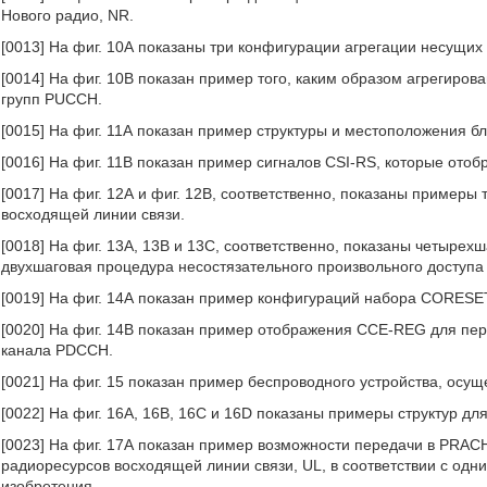
Нового радио, NR.
[0013] На фиг. 10А показаны три конфигурации агрегации несущих
[0014] На фиг. 10В показан пример того, каким образом агрегиро
групп PUCCH.
[0015] На фиг. 11А показан пример структуры и местоположения б
[0016] На фиг. 11В показан пример сигналов CSI-RS, которые ото
[0017] На фиг. 12А и фиг. 12В, соответственно, показаны пример
восходящей линии связи.
[0018] На фиг. 13А, 13В и 13С, соответственно, показаны четырех
двухшаговая процедура несостязательного произвольного доступа
[0019] На фиг. 14А показан пример конфигураций набора CORESET
[0020] На фиг. 14В показан пример отображения CCE-REG для п
канала PDCCH.
[0021] На фиг. 15 показан пример беспроводного устройства, осущ
[0022] На фиг. 16А, 16В, 16С и 16D показаны примеры структур д
[0023] На фиг. 17А показан пример возможности передачи в PRA
радиоресурсов восходящей линии связи, UL, в соответствии с од
изобретения.