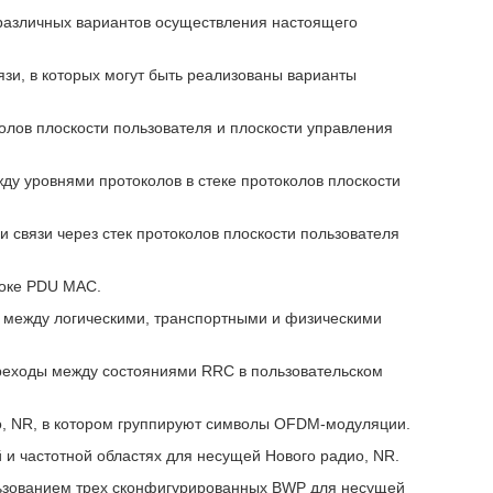
различных вариантов осуществления настоящего
язи, в которых могут быть реализованы варианты
околов плоскости пользователя и плоскости управления
ду уровнями протоколов в стеке протоколов плоскости
и связи через стек протоколов плоскости пользователя
локе PDU MAC.
вие между логическими, транспортными и физическими
ереходы между состояниями RRC в пользовательском
ио, NR, в котором группируют символы OFDM-модуляции.
й и частотной областях для несущей Нового радио, NR.
ользованием трех сконфигурированных BWP для несущей