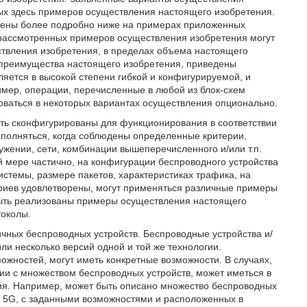
ых здесь примеров осуществления настоящего изобретения.
рены более подробно ниже на примерах приложенных
 рассмотренных примеров осуществления изобретения могут
твления изобретения, в пределах объема настоящего
 преимущества настоящего изобретения, приведены
яется в высокой степени гибкой и конфигурируемой, и
мер, операции, перечисленные в любой из блок-схем
зоваться в некоторых вариантах осуществления опционально.
ыть сконфигурированы для функционирования в соответствии
полняться, когда соблюдены определенные критерии,
ужении, сети, комбинации вышеперечисленного и/или т.п.
 мере частично, на конфигурации беспроводного устройства
истемы, размере пакетов, характеристиках трафика, на
териев удовлетворены, могут применяться различные примеры
быть реализованы примеры осуществления настоящего
токолы.
ичных беспроводных устройств. Беспроводные устройства и/
ли несколько версий одной и той же технологии.
можностей, могут иметь конкретные возможности. В случаях,
ии с множеством беспроводных устройств, может иметься в
тия. Например, может быть описано множество беспроводных
и 5G, с заданными возможностями и расположенных в