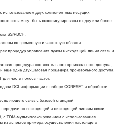
 с использованием двух компонентных несущих.
ванные соты могут быть сконфигурированы в одну или более
лока SS/PBCH.
бражены во временную и частотную области.
ы трех процедур управления лучом нисходящей линии связи и
шаговая процедура состязательного произвольного доступа,
 и еще одна двухшаговая процедура произвольного доступа.
 для части полосы частот.
ередачи DCI-информации в наборе CORESET и обработки
ествляющего связь с базовой станцией.
ля передачи по восходящей и нисходящей линиям связи.
CH, с TDM-мультиплексированием с использованием
ним из аспектов примера осуществления настоящего