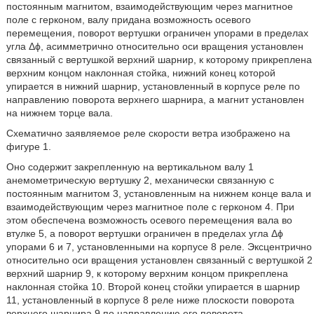
постоянным магнитом, взаимодействующим через магнитное
поле с герконом, валу придана возможность осевого
перемещения, поворот вертушки ограничен упорами в пределах
угла Δϕ, асимметрично относительно оси вращения установлен
связанный с вертушкой верхний шарнир, к которому прикреплена
верхним концом наклонная стойка, нижний конец которой
упирается в нижний шарнир, установленный в корпусе реле по
направлению поворота верхнего шарнира, а магнит установлен
на нижнем торце вала.
Схематично заявляемое реле скорости ветра изображено на
фигуре 1.
Оно содержит закрепленную на вертикальном валу 1
анемометрическую вертушку 2, механически связанную с
постоянным магнитом 3, установленным на нижнем конце вала и
взаимодействующим через магнитное поле с герконом 4. При
этом обеспечена возможность осевого перемещения вала во
втулке 5, а поворот вертушки ограничен в пределах угла Δϕ
упорами 6 и 7, установленными на корпусе 8 реле. Эксцентрично
относительно оси вращения установлен связанный с вертушкой 2
верхний шарнир 9, к которому верхним концом прикреплена
наклонная стойка 10. Второй конец стойки упирается в шарнир
11, установленный в корпусе 8 реле ниже плоскости поворота
верхнего шарнира 9 по направлению его поворота.