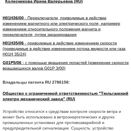
Колесникова Ирина Валерьевна (RU)
H01H36/00
- Переключатели, приводимые в действие
изменением магнитного или электрического поля, например
изменением относительного положения магнита и
переключателя, путем экранирования
H01H35/06
- приводимые в действие изменением скорости
(приводимые в действие изменением потока жидкости или газа
H01H 35/24)
G01P5/06
- с помощью вращения лопастей (измерение скорости
вращающихся валов G01P 3/00)
Владельцы патента RU 2786158:
Общество с ограниченной ответственностью "Тюльганский
электро механический завод" (RU)
Устройство относится к средствам контроля скорости ветра и
может быть использовано в ветроэнергетических и других
промышленных установках для противоаварийной и
предупредительной сигнализации. Сущность: устройство