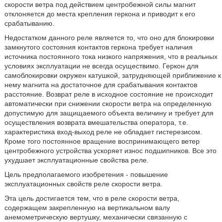
скорости ветра под действием центробежной силы магнит
отклоняется до места крепления геркона и приводит к его
срабатыванию.
Недостатком данного реле является то, что оно для блокировки
замкнутого состояния контактов геркона требует наличия
источника постоянного тока низкого напряжения, что в реальных
условиях эксплуатации не всегда осуществимо. Геркон для
самоблокировки окружен катушкой, затрудняющей приближение к
нему магнита на достаточное для срабатывания контактов
расстояние. Возврат реле в исходное состояние не происходит
автоматически при снижении скорости ветра на определенную
допустимую для защищаемого объекта величину и требует для
осуществления возврата вмешательства оператора, т.е.
характеристика вход-выход реле не обладает гистерезисом.
Кроме того постоянное вращение воспринимающего ветер
центробежного устройства ускоряет износ подшипников. Все это
ухудшает эксплуатационные свойства реле.
Цель предполагаемого изобретения - повышение
эксплуатационных свойств реле скорости ветра.
Эта цель достигается тем, что в реле скорости ветра,
содержащем закрепленную на вертикальном валу
анемометрическую вертушку, механически связанную с