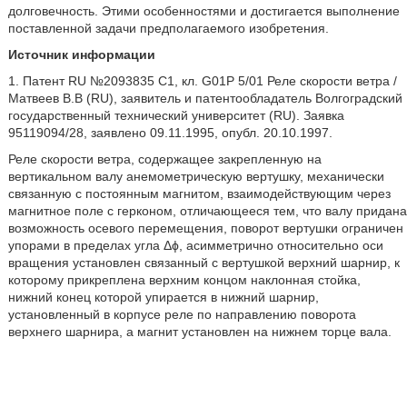
долговечность. Этими особенностями и достигается выполнение
поставленной задачи предполагаемого изобретения.
Источник информации
1. Патент RU №2093835 C1, кл. G01P 5/01 Реле скорости ветра /
Матвеев В.В (RU), заявитель и патентообладатель Волгоградский
государственный технический университет (RU). Заявка
95119094/28, заявлено 09.11.1995, опубл. 20.10.1997.
Реле скорости ветра, содержащее закрепленную на
вертикальном валу анемометрическую вертушку, механически
связанную с постоянным магнитом, взаимодействующим через
магнитное поле с герконом, отличающееся тем, что валу придана
возможность осевого перемещения, поворот вертушки ограничен
упорами в пределах угла Δϕ, асимметрично относительно оси
вращения установлен связанный с вертушкой верхний шарнир, к
которому прикреплена верхним концом наклонная стойка,
нижний конец которой упирается в нижний шарнир,
установленный в корпусе реле по направлению поворота
верхнего шарнира, а магнит установлен на нижнем торце вала.