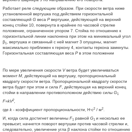
Работает реле следующим образом. При скорости ветра ниже
установленной вертушка под действием горизонтальной
составляющей
G
веса
P
вертушки, действующей на верхний
конец стойки 10, повернута в крайнее по часовой стрелке
положение, ограниченное упором 7. Стойка по отношению к
горизонтальной линии наклонена при этом на минимальный угол
β
, вертушка и связанный с ней магнит 3 опущены, магнит
1
максимально приближен к геркону 4, контакты геркона замкнуты.
Горизонтальная составляющая веса
Р
в этом положении
По мере увеличения скорости
V
ветра будет увеличиваться
момент
М
, действующий на вертушку, пропорциональный
квадрату скорости ветра. Пропорциональной квадрату скорости
ветра будет при этом и сила
F
, действующая на верхний конец
стойки в направлении противоположном действию силы
G
1
2
F=kV
,
2
2
где
k -
коэффициент пропорциональности, Н⋅с
/ м
.
И, когда сила достигнет величины
F
равной
G
и несколько ее
1
1
превысит, начнется поворот вертушки против часовой стрелки и,
следовательно, увеличение угла β наклона стойки по отношению