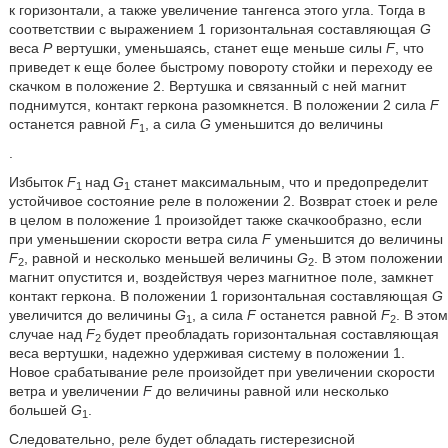
к горизонтали, а также увеличение тангенса этого угла. Тогда в
соответствии с выражением 1 горизонтальная составляющая
G
веса
Р
вертушки, уменьшаясь, станет еще меньше силы
F
, что
приведет к еще более быстрому повороту стойки и переходу ее
скачком в положение 2. Вертушка и связанный с ней магнит
поднимутся, контакт геркона разомкнется. В положении 2 сила
F
останется равной
F
, а сила
G
уменьшится до величины
1
.
Избыток
F
над
G
станет максимальным, что и предопределит
1
1
устойчивое состояние реле в положении 2. Возврат стоек и реле
в целом в положение 1 произойдет также скачкообразно, если
при уменьшении скорости ветра сила
F
уменьшится до величины
F
, равной и несколько меньшей величины
G
. В этом положении
2
2
магнит опустится и, воздействуя через магнитное поле, замкнет
контакт геркона. В положении 1 горизонтальная составляющая
G
увеличится до величины
G
, а сила
F
останется равной
F
. В этом
1
2
случае над
F
будет преобладать горизонтальная составляющая
2
веса вертушки, надежно удерживая систему в положении 1.
Новое срабатывание реле произойдет при увеличении скорости
ветра и увеличении
F
до величины равной или несколько
большей
G
.
1
Следовательно, реле будет обладать гистерезисной