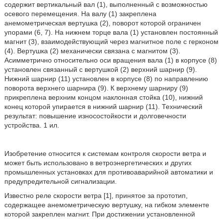
содержит вертикальный вал (1), выполненный с возможностью
осевого перемещения. На валу (1) закреплена
анемометрическая вертушка (2), поворот которой ограничен
упорами (6, 7). На нижнем торце вала (1) установлен постоянный
магнит (3), взаимодействующий через магнитное поле с герконом
(4). Вертушка (2) механически связана с магнитом (3).
Асимметрично относительно оси вращения вала (1) в корпусе (8)
установлен связанный с вертушкой (2) верхний шарнир (9).
Нижний шарнир (11) установлен в корпусе (8) по направлению
поворота верхнего шарнира (9). К верхнему шарниру (9)
прикреплена верхним концом наклонная стойка (10), нижний
конец которой упирается в нижний шарнир (11). Технический
результат: повышение износостойкости и долговечности
устройства. 1 ил.
Изобретение относится к системам контроля скорости ветра и
может быть использовано в ветроэнергетических и других
промышленных установках для противоаварийной автоматики и
предупредительной сигнализации.
Известно реле скорости ветра [1], принятое за прототип,
содержащее анемометрическую вертушку, на гибком элементе
которой закреплен магнит. При достижении установленной