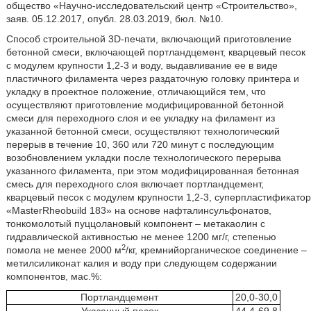
общество «Научно-исследовательский центр «Строительство»,
заяв. 05.12.2017, опубл. 28.03.2019, бюл. №10.
Способ строительной 3D-печати, включающий приготовление
бетонной смеси, включающей портландцемент, кварцевый песок
с модулем крупности 1,2-3 и воду, выдавливание ее в виде
пластичного филамента через раздаточную головку принтера и
укладку в проектное положение, отличающийся тем, что
осуществляют приготовление модифицированной бетонной
смеси для переходного слоя и ее укладку на филамент из
указанной бетонной смеси, осуществляют технологический
перерыв в течение 10, 360 или 720 минут с последующим
возобновлением укладки после технологического перерыва
указанного филамента, при этом модифицированная бетонная
смесь для переходного слоя включает портландцемент,
кварцевый песок с модулем крупности 1,2-3, суперпластификатор
«MasterRheobuild 183» на основе нафталинсульфонатов,
тонкомолотый пуццолановый компонент – метакаолин с
гидравлической активностью не менее 1200 мг/г, степенью
2
помола не менее 2000 м
/кг, кремнийорганическое соединение –
метилсиликонат калия и воду при следующем содержании
компонентов, мас.%:
Портландцемент
20,0-30,0