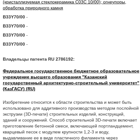
(кристаллизуемая стеклокерамика C03C 10/00); огнеупоры,
обработка природного камня
B33Y70/00
-
B33Y70/00
-
B33Y70/00
-
B33Y70/00
-
Владельцы патента RU 2786192:
Федеральное государственное бюджетное образовательное
учреждение высшего образования "Казанский
государственный архитектурно-строительный университет"
(КазГАСУ) (RU)
Изобретение относится к области строительства и может быть
использовано для аддитивного производства методом послойной
экструзии (3D-печати) строительных изделий, конструкций,
зданий и сооружений. Способ строительной 3D-печати включает
приготовление бетонной смеси, включающей портландцемент,
кварцевый песок с модулем крупности 1,2-3 и воду,
выдавливание ее в виде пластичного филамента через