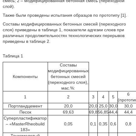
смесь; 2 – модифицированная бетонная смесь (переходной
слой).
Также были проведены испытания образцов по прототипу [1].
Составы модифицированных бетонных смесей (переходного
слоя) приведены в таблице 1, показатели адгезии слоев при
различных продолжительностях технологических перерывов
приведены в таблице 2.
Таблица 1
Составы
модифицированных
Компоненты
бетонных смесей
(переходного слоя),
мас.%:
6
1
2
3
4
5
(прототи
Портландцемент
20,0
20,0
25,0
30,0
30,0
Песок
69,63
69,8
56,85
44,4
44,4
Суперпластификатор
– «MasterRheobuild
0,05
0,1
0,35
0,6
0,8
183»
Тонкомолотый