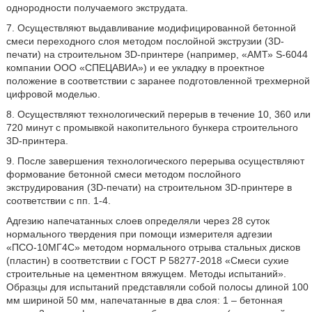
однородности получаемого экструдата.
7. Осуществляют выдавливание модифицированной бетонной
смеси переходного слоя методом послойной экструзии (3D-
печати) на строительном 3D-принтере (например, «АМТ» S-6044
компании ООО «СПЕЦАВИА») и ее укладку в проектное
положение в соответствии с заранее подготовленной трехмерной
цифровой моделью.
8. Осуществляют технологический перерыв в течение 10, 360 или
720 минут с промывкой накопительного бункера строительного
3D-принтера.
9. После завершения технологического перерыва осуществляют
формование бетонной смеси методом послойного
экструдирования (3D-печати) на строительном 3D-принтере в
соответствии с пп. 1-4.
Адгезию напечатанных слоев определяли через 28 суток
нормального твердения при помощи измерителя адгезии
«ПСО-10МГ4С» методом нормального отрыва стальных дисков
(пластин) в соответствии с ГОСТ Р 58277-2018 «Смеси сухие
строительные на цементном вяжущем. Методы испытаний».
Образцы для испытаний представляли собой полосы длиной 100
мм шириной 50 мм, напечатанные в два слоя: 1 – бетонная