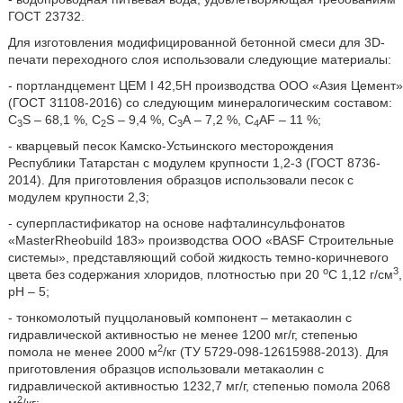
ГОСТ 23732.
Для изготовления модифицированной бетонной смеси для 3D-
печати переходного слоя использовали следующие материалы:
- портландцемент ЦЕМ I 42,5Н производства ООО «Азия Цемент»
(ГОСТ 31108-2016) со следующим минералогическим составом:
С
S – 68,1 %, С
S – 9,4 %, С
А – 7,2 %, С
AF – 11 %;
3
2
3
4
- кварцевый песок Камско-Устьинского месторождения
Республики Татарстан с модулем крупности 1,2-3 (ГОСТ 8736-
2014). Для приготовления образцов использовали песок с
модулем крупности 2,3;
- суперпластификатор на основе нафталинсульфонатов
«MasterRheobuild 183» производства ООО «BASF Строительные
системы», представляющий собой жидкость темно-коричневого
о
3
цвета без содержания хлоридов, плотностью при 20
C 1,12 г/см
,
pH – 5;
- тонкомолотый пуццолановый компонент – метакаолин с
гидравлической активностью не менее 1200 мг/г, степенью
2
помола не менее 2000 м
/кг (ТУ 5729-098-12615988-2013). Для
приготовления образцов использовали метакаолин с
гидравлической активностью 1232,7 мг/г, степенью помола 2068
2