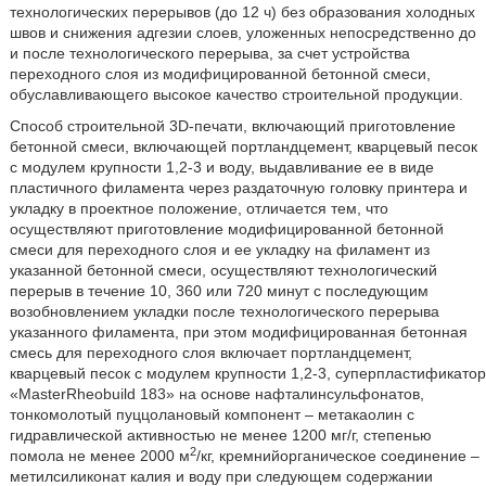
технологических перерывов (до 12 ч) без образования холодных
швов и снижения адгезии слоев, уложенных непосредственно до
и после технологического перерыва, за счет устройства
переходного слоя из модифицированной бетонной смеси,
обуславливающего высокое качество строительной продукции.
Способ строительной 3D-печати, включающий приготовление
бетонной смеси, включающей портландцемент, кварцевый песок
с модулем крупности 1,2-3 и воду, выдавливание ее в виде
пластичного филамента через раздаточную головку принтера и
укладку в проектное положение, отличается тем, что
осуществляют приготовление модифицированной бетонной
смеси для переходного слоя и ее укладку на филамент из
указанной бетонной смеси, осуществляют технологический
перерыв в течение 10, 360 или 720 минут с последующим
возобновлением укладки после технологического перерыва
указанного филамента, при этом модифицированная бетонная
смесь для переходного слоя включает портландцемент,
кварцевый песок с модулем крупности 1,2-3, суперпластификатор
«MasterRheobuild 183» на основе нафталинсульфонатов,
тонкомолотый пуццолановый компонент – метакаолин с
гидравлической активностью не менее 1200 мг/г, степенью
2
помола не менее 2000 м
/кг, кремнийорганическое соединение –
метилсиликонат калия и воду при следующем содержании