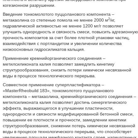
когезионном разрушении.
Введение тонкомолотого пуццоланового компонента –
2
метакаолина со степенью помола не менее 2000 м
/кг,
гидравлической активностью не менее 1200 мг/г позволяет
улучшить однородность и связность смеси, повысить адгезионную
прочность композитов за счет более плотной упаковки частиц,
взаимодействия с портландитом и увеличении количества
низкоосновных гидросиликатов кальция.
Применение кремнийорганического соединения –
метилсиликоната калия позволяет замедлить кинетику
структурообразования, снизить потери химически несвязанной
воды в процессе технологического перерыва.
Совместное применение суперпластификатора –
«MasterRheobuild 183», тонкомолотого пуццоланового
компонента – метакаолина, кремнийорганического соединения –
метилсиликоната калия позволяет достичь синергетического
эффекта, выражающегося в улучшении пластичности,
однородности и связности модифицированной бетонной смеси,
повышении ее плотности и прочности, замедлении кинетики
структурообразования, снижении потерь химически несвязанной
воды в процессе технологического перерыва, что способствует
увеличению площади межфазного контакта слоев, напечатанных