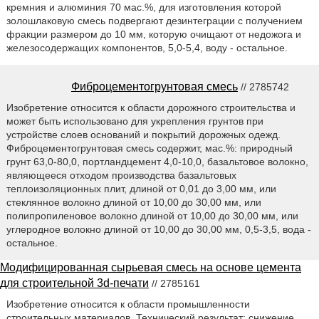
кремния и алюминия 70 мас.%, для изготовления которой
золошлаковую смесь подвергают дезинтеграции с получением
фракции размером до 10 мм, которую очищают от недожога и
железосодержащих компонентов, 5,0-5,4, воду - остальное.
Фиброцементогрунтовая смесь
// 2785742
Изобретение относится к области дорожного строительства и
может быть использовано для укрепления грунтов при
устройстве слоев оснований и покрытий дорожных одежд.
Фиброцементогрунтовая смесь содержит, мас.%: природный
грунт 63,0-80,0, портландцемент 4,0-10,0, базальтовое волокно,
являющееся отходом производства базальтовых
теплоизоляционных плит, длиной от 0,01 до 3,00 мм, или
стеклянное волокно длиной от 10,00 до 30,00 мм, или
полипропиленовое волокно длиной от 10,00 до 30,00 мм, или
углеродное волокно длиной от 10,00 до 30,00 мм, 0,5-3,5, вода -
остальное.
Модифицированная сырьевая смесь на основе цемента
для строительной 3d-печати
// 2785161
Изобретение относится к области промышленности
строительных материалов. Технический результат: снижение