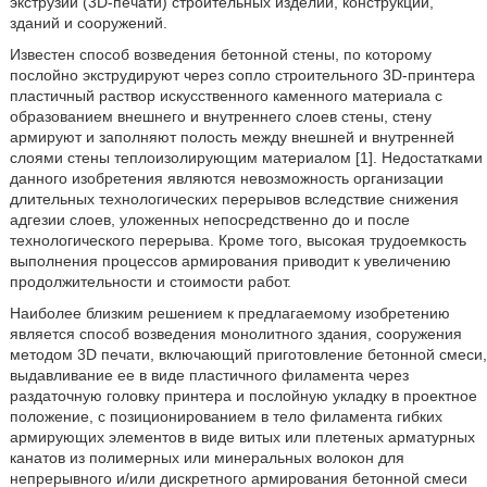
экструзии (3D-печати) строительных изделий, конструкций,
зданий и сооружений.
Известен способ возведения бетонной стены, по которому
послойно экструдируют через сопло строительного 3D-принтера
пластичный раствор искусственного каменного материала с
образованием внешнего и внутреннего слоев стены, стену
армируют и заполняют полость между внешней и внутренней
слоями стены теплоизолирующим материалом [1]. Недостатками
данного изобретения являются невозможность организации
длительных технологических перерывов вследствие снижения
адгезии слоев, уложенных непосредственно до и после
технологического перерыва. Кроме того, высокая трудоемкость
выполнения процессов армирования приводит к увеличению
продолжительности и стоимости работ.
Наиболее близким решением к предлагаемому изобретению
является способ возведения монолитного здания, сооружения
методом 3D печати, включающий приготовление бетонной смеси,
выдавливание ее в виде пластичного филамента через
раздаточную головку принтера и послойную укладку в проектное
положение, с позиционированием в тело филамента гибких
армирующих элементов в виде витых или плетеных арматурных
канатов из полимерных или минеральных волокон для
непрерывного и/или дискретного армирования бетонной смеси