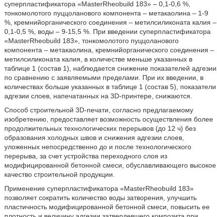
суперпластификатора «MasterRheobuild 183» – 0,1-0,6 %,
тонкомолотого пуццоланового компонента – метакаолина – 1-9
%, кремнийорганического соединения – метилсиликоната калия –
0,1-0,5 %, воды – 9-15,5 %. При введении суперпластификатора
«MasterRheobuild 183», тонкомолотого пуццоланового
компонента – метакаолина, кремнийорганического соединения –
метилсиликоната калия, в количестве меньше указанных в
таблице 1 (состав 1), наблюдается снижение показателей адгезии
по сравнению с заявляемыми пределами. При их введении, в
количествах больше указанных в таблице 1 (состав 5), показатели
адгезии слоев, напечатанных на 3D-принтере, снижаются.
Способ строительной 3D-печати, согласно предлагаемому
изобретению, предоставляет возможность осуществления более
продолжительных технологических перерывов (до 12 ч) без
образования холодных швов и снижения адгезии слоев,
уложенных непосредственно до и после технологического
перерыва, за счет устройства переходного слоя из
модифицированной бетонной смеси, обуславливающего высокое
качество строительной продукции.
Применение суперпластификатора «MasterRheobuild 183»
позволяет сократить количество воды затворения, улучшить
пластичность модифицированной бетонной смеси, повысить ее
плотность и величину адгезии затвердевшего композита при