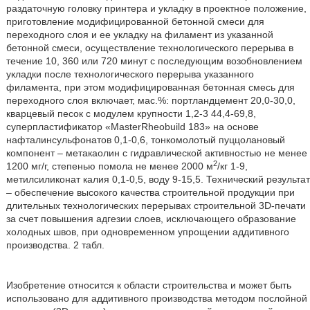
раздаточную головку принтера и укладку в проектное положение,
приготовление модифицированной бетонной смеси для
переходного слоя и ее укладку на филамент из указанной
бетонной смеси, осуществление технологического перерыва в
течение 10, 360 или 720 минут с последующим возобновлением
укладки после технологического перерыва указанного
филамента, при этом модифицированная бетонная смесь для
переходного слоя включает, мас.%: портландцемент 20,0-30,0,
кварцевый песок с модулем крупности 1,2-3 44,4-69,8,
суперпластификатор «MasterRheobuild 183» на основе
нафталинсульфонатов 0,1-0,6, тонкомолотый пуццолановый
компонент – метакаолин с гидравлической активностью не менее
2
1200 мг/г, степенью помола не менее 2000 м
/кг 1-9,
метилсиликонат калия 0,1-0,5, воду 9-15,5. Технический результат
– обеспечение высокого качества строительной продукции при
длительных технологических перерывах строительной 3D-печати
за счет повышения адгезии слоев, исключающего образование
холодных швов, при одновременном упрощении аддитивного
производства. 2 табл.
Изобретение относится к области строительства и может быть
использовано для аддитивного производства методом послойной