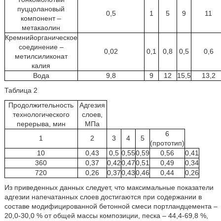
пуццолановый
0,5
1
5
9
11
компонент –
метакаолин
Кремнийорганическое
соединение –
0,02
0,1
0,8
0,5
0,6
метилсиликонат
калия
Вода
9,8
9
12
15,5
13,2
Таблица 2
Продолжительность
Адгезия
технологического
слоев,
перерыва, мин
МПа
6
1
2
3
4
5
(прототип)
10
0,43
0,5
0,55
0,59
0,56
0,41
360
0,37
0,42
0,47
0,51
0,49
0,34
720
0,26
0,37
0,43
0,46
0,44
0,26
Из приведенных данных следует, что максимальные показатели
адгезии напечатанных слоев достигаются при содержании в
составе модифицированной бетонной смеси портландцемента –
20,0-30,0 % от общей массы композиции, песка – 44,4-69,8 %,