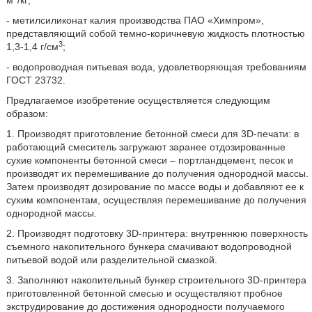
м
/кг;
- метилсиликонат калия производства ПАО «Химпром»,
представляющий собой темно-коричневую жидкость плотностью
3
1,3-1,4 г/см
;
- водопроводная питьевая вода, удовлетворяющая требованиям
ГОСТ 23732.
Предлагаемое изобретение осуществляется следующим
образом:
1. Производят приготовление бетонной смеси для 3D-печати: в
работающий смеситель загружают заранее отдозированные
сухие компоненты бетонной смеси – портландцемент, песок и
производят их перемешивание до получения однородной массы.
Затем производят дозирование по массе воды и добавляют ее к
сухим компонентам, осуществляя перемешивание до получения
однородной массы.
2. Производят подготовку 3D-принтера: внутреннюю поверхность
съемного накопительного бункера смачивают водопроводной
питьевой водой или разделительной смазкой.
3. Заполняют накопительный бункер строительного 3D-принтера
приготовленной бетонной смесью и осуществляют пробное
экструдирование до достижения однородности получаемого