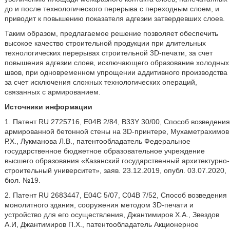
до и после технологического перерыва с переходным слоем, и
приводит к повышению показателя адгезии затвердевших слоев.
Таким образом, предлагаемое решение позволяет обеспечить
высокое качество строительной продукции при длительных
технологических перерывах строительной 3D-печати, за счет
повышения адгезии слоев, исключающего образование холодных
швов, при одновременном упрощении аддитивного производства
за счет исключения сложных технологических операций,
связанных с армированием.
Источники информации
1. Патент RU 2725716, Е04В 2/84, В33Y 30/00, Способ возведения
армированной бетонной стены на 3D-принтере, Мухаметрахимов
Р.Х., Лукманова Л.В., патентообладатель Федеральное
государственное бюджетное образовательное учреждение
высшего образования «Казанский государственный архитектурно-
строительный университет», заяв. 23.12.2019, опубл. 03.07.2020,
бюл. №19.
2. Патент RU 2683447, E04C 5/07, C04B 7/52, Способ возведения
монолитного здания, сооружения методом 3D-печати и
устройство для его осуществления, Джантимиров Х.А., Звездов
А.И, Джантимиров П.Х., патентообладатель Акционерное