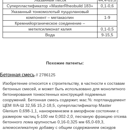
Указанный песок
44,4-69,8
Суперпластификатор «MasterRheobuild 183»
0,1-0,6
Указанный тонкомолотый пуццолановый
компонент – метакаолин
1-9
Кремнийорганическое соединение –
метилсиликонат калия
0,1-0,5
Вода
9-15,5
Похожие патенты:
Бетонная смесь
// 2786125
Изобретение относится к строительству, в частности к составам
бетонных смесей, и может быть использовано для монолитного
бетонирования тонкостенных конструкций подземных
сооружений. Бетонная смесь содержит, мас.%: портландцемент
ЦЕМ II/А-Ш 32,5Б 15,2-18,5, суперпластификатор Master
Glenium 0,698-1,1, нанокремнезем в аморфном состоянии с
размером частиц 5-100 нм 0,002-2,0, песчаную фракцию отсева
бетонного лома крупностью 0,16-0,325 мм 65,0-69,3,
алюмосиликатную добавку с общим содержанием оксидов