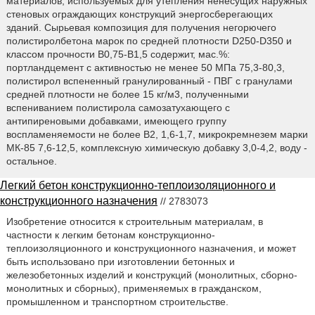
материалов, используемых для утепления ненесущих наружных
стеновых ограждающих конструкций энергосберегающих
зданий. Сырьевая композиция для получения негорючего
полистиролбетона марок по средней плотности D250-D350 и
классом прочности В0,75-В1,5 содержит, мас.%:
портландцемент с активностью не менее 50 МПа 75,3-80,3,
полистирол вспененный гранулированный - ПВГ с гранулами
средней плотности не более 15 кг/м3, полученными
вспениванием полистирола самозатухающего с
антипиреновыми добавками, имеющего группу
воспламеняемости не более В2, 1,6-1,7, микрокремнезем марки
МК-85 7,6-12,5, комплексную химическую добавку 3,0-4,2, воду -
остальное.
Легкий бетон конструкционно-теплоизоляционного и
конструкционного назначения
// 2783073
Изобретение относится к строительным материалам, в
частности к легким бетонам конструкционно-
теплоизоляционного и конструкционного назначения, и может
быть использовано при изготовлении бетонных и
железобетонных изделий и конструкций (монолитных, сборно-
монолитных и сборных), применяемых в гражданском,
промышленном и транспортном строительстве.