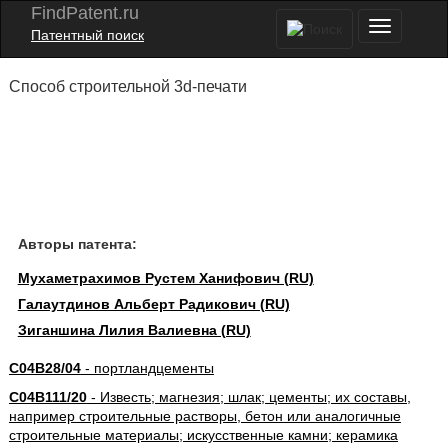
FindPatent.ru
Патентный поиск
Способ строительной 3d-печати
Авторы патента:
Мухаметрахимов Рустем Ханифович (RU)
Галаутдинов Альберт Радикович (RU)
Зиганшина Лилия Валиевна (RU)
C04B28/04
- портландцементы
C04B111/20
- Известь; магнезия; шлак; цементы; их составы,
например строительные растворы, бетон или аналогичные
строительные материалы; искусственные камни; керамика