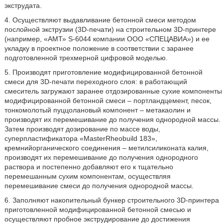
экструдата.
4. Осуществляют выдавливание бетонной смеси методом
послойной экструзии (3D-печати) на строительном 3D-принтере
(например, «АМТ» S-6044 компании ООО «СПЕЦАВИА») и ее
укладку в проектное положение в соответствии с заранее
подготовленной трехмерной цифровой моделью.
5. Производят приготовление модифицированной бетонной
смеси для 3D-печати переходного слоя: в работающий
смеситель загружают заранее отдозированные сухие компоненты
модифицированной бетонной смеси – портландцемент, песок,
тонкомолотый пуццолановый компонент – метакаолин и
производят их перемешивание до получения однородной массы.
Затем производят дозирование по массе воды,
суперпластификатора «MasterRheobuild 183»,
кремнийорганического соединения – метилсиликоната калия,
производят их перемешивание до получения однородного
раствора и постепенно добавляют его к тщательно
перемешанным сухим компонентам, осуществляя
перемешивание смеси до получения однородной массы.
6. Заполняют накопительный бункер строительного 3D-принтера
приготовленной модифицированной бетонной смесью и
осуществляют пробное экструдирование до достижения