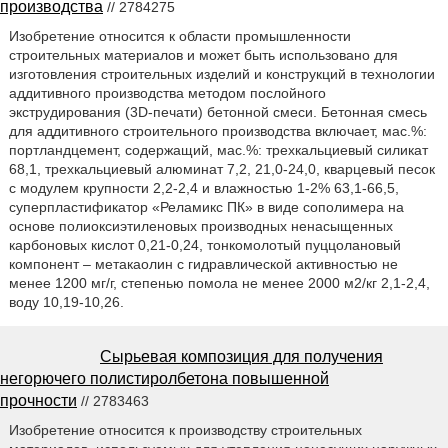
производства
// 2784275
Изобретение относится к области промышленности
строительных материалов и может быть использовано для
изготовления строительных изделий и конструкций в технологии
аддитивного производства методом послойного
экструдирования (3D-печати) бетонной смеси. Бетонная смесь
для аддитивного строительного производства включает, мас.%:
портландцемент, содержащий, мас.%: трехкальциевый силикат
68,1, трехкальциевый алюминат 7,2, 21,0-24,0, кварцевый песок
с модулем крупности 2,2-2,4 и влажностью 1-2% 63,1-66,5,
суперпластификатор «Реламикс ПК» в виде сополимера на
основе полиоксиэтиленовых производных ненасыщенных
карбоновых кислот 0,21-0,24, тонкомолотый пуццолановый
компонент – метакаолин с гидравлической активностью не
менее 1200 мг/г, степенью помола не менее 2000 м2/кг 2,1-2,4,
воду 10,19-10,26.
Сырьевая композиция для получения
негорючего полистиролбетона повышенной
прочности
// 2783463
Изобретение относится к производству строительных