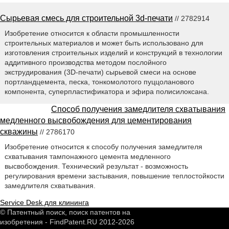
Сырьевая смесь для строительной 3d-печати
// 2782914
Изобретение относится к области промышленности
строительных материалов и может быть использовано для
изготовления строительных изделий и конструкций в технологии
аддитивного производства методом послойного
экструдирования (3D-печати) сырьевой смеси на основе
портландцемента, песка, тонкомолотого пуццоланового
компонента, суперпластификатора и эфира полисилоксана.
Способ получения замедлителя схватывания
медленного высвобождения для цементирования
скважины
// 2786170
Изобретение относится к способу получения замедлителя
схватывания тампонажного цемента медленного
высвобождения. Технический результат - возможность
регулирования времени застывания, повышение теплостойкости
замедлителя схватывания.
Service Desk для клининга
© Патентный поиск, поиск патентов на
изобретения - FindPatent.RU 2012-2026