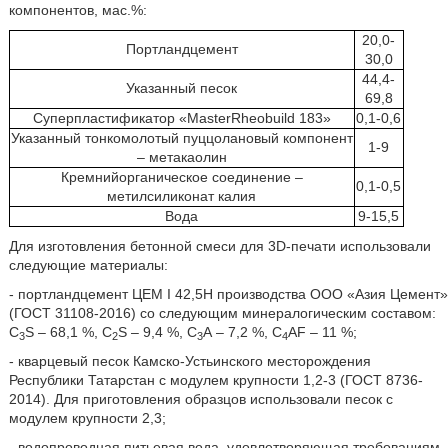
компонентов, мас.%:
20,0-
Портландцемент
30,0
44,4-
Указанный песок
69,8
Суперпластификатор «MasterRheobuild 183»
0,1-0,6
Указанный тонкомолотый пуццолановый компонент
1-9
– метакаолин
Кремнийорганическое соединение –
0,1-0,5
метилсиликонат калия
Вода
9-15,5
Для изготовления бетонной смеси для 3D-печати использовали
следующие материалы:
- портландцемент ЦЕМ I 42,5Н производства ООО «Азия Цемент»
(ГОСТ 31108-2016) со следующим минералогическим составом:
С
S – 68,1 %, С
S – 9,4 %, С
А – 7,2 %, С
AF – 11 %;
3
2
3
4
- кварцевый песок Камско-Устьинского месторождения
Республики Татарстан с модулем крупности 1,2-3 (ГОСТ 8736-
2014). Для приготовления образцов использовали песок с
модулем крупности 2,3;
- водопроводная питьевая вода, удовлетворяющая требованиям