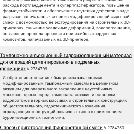
расхода портландцемента и суперпластификатора, повышение
формоустойчивости и обеспечение отсутствия дефектов в виде
разрывов напечатанных слоев из модифицированной сырьевой
смеси с возможностью ее экструдирования на строительных 3D-
принтерах, снижение усадочных деформаций, водопоглощения,
повышение предела прочности при изгибе затвердевших
композитов, напечатанных на 3D-принтере.
Тампонажно-инъекционный гидроизоляционный материал
для операций цементирования в подземных
формациях
// 2784799
Изобретение относится к быстросхватывающимся
модифицированным тампонажным смесям на цементном
вяжущем для оперативного закрепления неустойчивых
массивов горных пород, тампонажа скважин и остановки
водопритоков в горных массивах и строительных конструкциях
общестроительного, гидротехнического назначения,
ограждающих конструкций различных типов с применением
буроинъекционных технологий.
Способ приготовления фибробетонной смеси
// 2784750