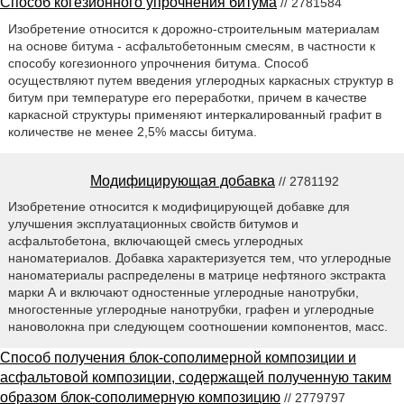
Способ когезионного упрочнения битума
// 2781584
Изобретение относится к дорожно-строительным материалам
на основе битума - асфальтобетонным смесям, в частности к
способу когезионного упрочнения битума. Способ
осуществляют путем введения углеродных каркасных структур в
битум при температуре его переработки, причем в качестве
каркасной структуры применяют интеркалированный графит в
количестве не менее 2,5% массы битума.
Модифицирующая добавка
// 2781192
Изобретение относится к модифицирующей добавке для
улучшения эксплуатационных свойств битумов и
асфальтобетона, включающей смесь углеродных
наноматериалов. Добавка характеризуется тем, что углеродные
наноматериалы распределены в матрице нефтяного экстракта
марки А и включают одностенные углеродные нанотрубки,
многостенные углеродные нанотрубки, графен и углеродные
нановолокна при следующем соотношении компонентов, масс.
Способ получения блок-сополимерной композиции и
асфальтовой композиции, содержащей полученную таким
образом блок-сополимерную композицию
// 2779797