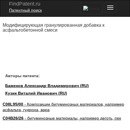
FindPatent.ru
Патентный поиск
Модифицирующая гранулированная добавка к
асфальтобетонной смеси
Авторы патента:
Баженов Александр Владимирович (RU)
Кузик Виталий Иванович (RU)
C08L95/00
- Композиции битуминозных материалов, например
асфальта, гудрона, вара
C04B26/26
- битуминозные материалы, например деготь, пек