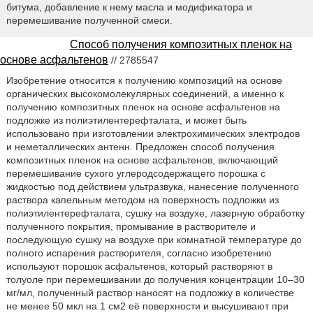
битума, добавление к нему масла и модификатора и
перемешивание полученной смеси.
Способ получения композитных пленок на
основе асфальтенов
// 2785547
Изобретение относится к получению композиций на основе
органических высокомолекулярных соединений, а именно к
получению композитных пленок на основе асфальтенов на
подложке из полиэтилентерефталата, и может быть
использовано при изготовлении электрохимических электродов
и неметаллических антенн. Предложен способ получения
композитных пленок на основе асфальтенов, включающий
перемешивание сухого углеродсодержащего порошка с
жидкостью под действием ультразвука, нанесение полученного
раствора капельным методом на поверхность подложки из
полиэтилентерефталата, сушку на воздухе, лазерную обработку
полученного покрытия, промывание в растворителе и
последующую сушку на воздухе при комнатной температуре до
полного испарения растворителя, согласно изобретению
используют порошок асфальтенов, который растворяют в
толуоле при перемешивании до получения концентрации 10–30
мг/мл, полученный раствор наносят на подложку в количестве
не менее 50 мкл на 1 см2 её поверхности и высушивают при