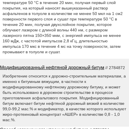
температуре 50 °С в течение 20 мин, получая первый слой
покрытия, на который наносят вышеуказанный раствор
асфальтенов в толуоле в количестве не менее 50 мкл на 1 см2
поверхности первого слоя и сушат при температуре 50 °С в
течение 20 мин, получая двухслойное покрытие, которое
облучают лазером с длиной волны 440 нм, с размером
лазерного пятна 150×350 мкм, с энергией импульса не менее
160 мДж, с частотой импульсов 2,8 кГц, длительностью
импульса 170 мкс в течение 4 мс на точку поверхности, затем
промывают в толуоле и сушат.
Модифицированный нефтяной дорожный битум
// 2784872
Изобретение относится к дорожно-строительным материалам, а
именно к битумным вяжущим, в частности к
модифицированному нефтяному дорожному битуму, и может
быть использовано в дорожном строительстве в процессе
приготовления асфальтового покрытия. Модифицированный
битум включает битум нефтяной дорожный вязкий в количестве
99,0-99,2 мас.% и модификатор, в качестве которого используют
жиро-протеиновый концентрат «АШЕР» в количестве 0,8 - 1,0
мас.%.