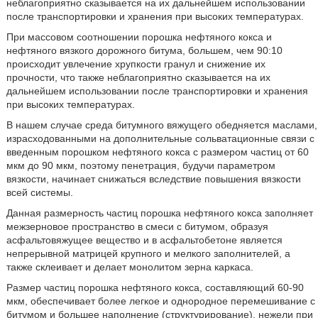
неблагоприятно сказывается на их дальнейшем использовании
после транспортировки и хранения при высоких температурах.
При массовом соотношении порошка нефтяного кокса и
нефтяного вязкого дорожного битума, большем, чем 90:10
происходит увлечение хрупкости гранул и снижение их
прочности, что также неблагоприятно сказывается на их
дальнейшем использовании после транспортировки и хранения
при высоких температурах.
В нашем случае среда битумного вяжущего обедняется маслами,
израсходованными на дополнительные сольватационные связи с
введенным порошком нефтяного кокса с размером частиц от 60
мкм до 90 мкм, поэтому пенетрация, будучи параметром
вязкости, начинает снижаться вследствие повышения вязкости
всей системы.
Данная размерность частиц порошка нефтяного кокса заполняет
межзерновое пространство в смеси с битумом, образуя
асфальтовяжущее вещество и в асфальтобетоне является
непрерывной матрицей крупного и мелкого заполнителей, а
также склеивает и делает монолитом зерна каркаса.
Размер частиц порошка нефтяного кокса, составляющий 60-90
мкм, обеспечивает более легкое и однородное перемешивание с
битумом и большее наполнение (структурирование), нежели при