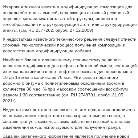
Из уровня техники известна модифицирующая композиция для
асфальтобетонных смесей, содержащая активный резиновый
порошок, метасиликат игольчатой структуры, инициатор
гелеобразования и структурирующий агент или структурирующие
агенты. (см. RU 2377262, опубл. 27.12.2009).
К недостаткам известного технического решения следует отнести
сложный технологический процесс получения композиции и
дорогостоящие модифицирующие добавки.
Наиболее близким к заявленному техническому решению
является модификатор для асфальтобетонной смеси, состоящий
из механоактивированного нефтяного кокса с дисперсностью от
10 до 15 мкм в количестве 70 мас. % и смеси нефтяного
дорожного битума с полиэтиленовым окисленным воском в
количестве 30 мас. % при массовом соотношении воск:битум
равном 1:30 соответственно (см. RU 2748791, опубл. 31.05.
2021г).
Недостатком прототипа являются то, что технология ограничена
использованием конкретного вида сырья, а именно воска, в
составе гранул с коксом, а также избыточно высокой степенью
измельчения кокса, используемого для получения гранул.
Задачей заявленного изобретения является получение новой