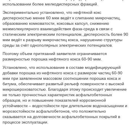
использовании более мелкодисперсных фракций.
Экспериментально установлено, что нефтяной кокс
дисперсностью менее 60 мкм ведёт к слипанию микрочастиц,
образованию комковатости, коксовых капсул, снижению
межмолекулярного взаимодействия фаза-среда в связи с
статическим электрическим потенциалом, дисперсность более 90
мкм ведёт к разрыву микрочастиц кокса, нарушению структуры
среды за счёт однополярных электрических потенциалов.
Поэтому объем притязаний заявителя ограничивается
размерностью порошка нефтяного кокса 60-90 мкм.
Установлено, что использование в составе модифицирующей
добавки порошка из нефтяного кокса с размером частиц 60-90
мкм при заявленном массовом соотношении порошка кокса и
битума, обеспечивает развитый рельеф поверхности с высокой
микрошероховатостью. Благодаря этому происходит увеличение
не только прочностных характеристик асфальтобетонных
образцов, но и повышение показателей коррозионной
устойчивости – водостойкости при длительном водонасыщении и
морозостойкости асфальтобетонов, что положительно
сказывается на долговечности асфальтобетонных покрытий в
процессе эксплуатации.