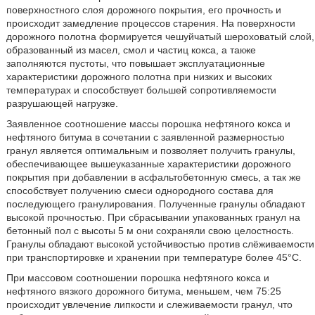
поверхностного слоя дорожного покрытия, его прочность и
происходит замедление процессов старения. На поверхности
дорожного полотна формируется чешуйчатый шероховатый слой,
образованный из масел, смол и частиц кокса, а также
заполняются пустоты, что повышает эксплуатационные
характеристики дорожного полотна при низких и высоких
температурах и способствует большей сопротивляемости
разрушающей нагрузке.
Заявленное соотношение массы порошка нефтяного кокса и
нефтяного битума в сочетании с заявленной размерностью
гранул является оптимальным и позволяет получить гранулы,
обеспечивающее вышеуказанные характеристики дорожного
покрытия при добавлении в асфальтобетонную смесь, а так же
способствует получению смеси однородного состава для
последующего гранулирования. Полученные гранулы обладают
высокой прочностью. При сбрасывании упакованных гранул на
бетонный пол с высоты 5 м они сохраняли свою целостность.
Гранулы обладают высокой устойчивостью против слёживаемости
при транспортировке и хранении при температуре более 45°С.
При массовом соотношении порошка нефтяного кокса и
нефтяного вязкого дорожного битума, меньшем, чем 75:25
происходит увлечение липкости и слеживаемости гранул, что