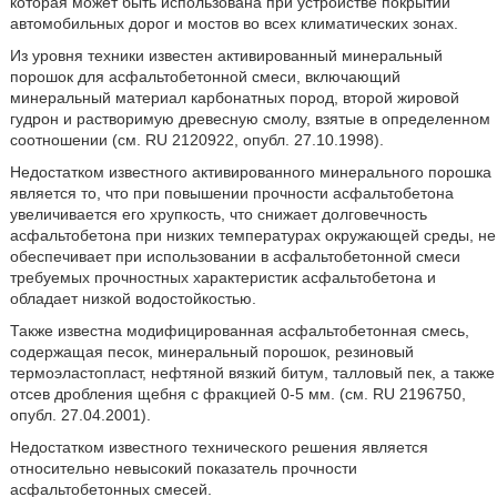
которая может быть использована при устройстве покрытий
автомобильных дорог и мостов во всех климатических зонах.
Из уровня техники известен активированный минеральный
порошок для асфальтобетонной смеси, включающий
минеральный материал карбонатных пород, второй жировой
гудрон и растворимую древесную смолу, взятые в определенном
соотношении (см. RU 2120922, опубл. 27.10.1998).
Недостатком известного активированного минерального порошка
является то, что при повышении прочности асфальтобетона
увеличивается его хрупкость, что снижает долговечность
асфальтобетона при низких температурах окружающей среды, не
обеспечивает при использовании в асфальтобетонной смеси
требуемых прочностных характеристик асфальтобетона и
обладает низкой водостойкостью.
Также известна модифицированная асфальтобетонная смесь,
содержащая песок, минеральный порошок, резиновый
термоэластопласт, нефтяной вязкий битум, талловый пек, а также
отсев дробления щебня с фракцией 0-5 мм. (см. RU 2196750,
опубл. 27.04.2001).
Недостатком известного технического решения является
относительно невысокий показатель прочности
асфальтобетонных смесей.