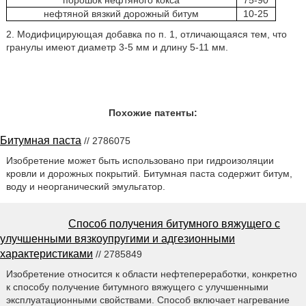
порошок нефтяного кокса
75-90
нефтяной вязкий дорожный битум
10-25
2. Модифицирующая добавка по п. 1, отличающаяся тем, что
гранулы имеют диаметр 3-5 мм и длину 5-11 мм.
Похожие патенты:
Битумная паста
// 2786075
Изобретение может быть использовано при гидроизоляции
кровли и дорожных покрытий. Битумная паста содержит битум,
воду и неорганический эмульгатор.
Способ получения битумного вяжущего с
улучшенными вязкоупругими и адгезионными
характеристиками
// 2785849
Изобретение относится к области нефтепереработки, конкретно
к способу получение битумного вяжущего с улучшенными
эксплуатационными свойствами. Способ включает нагревание