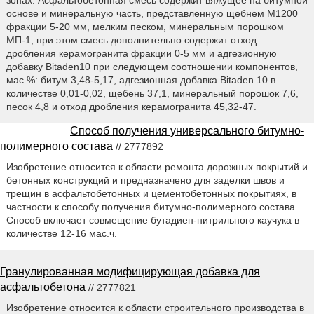
зонах. Асфальтобетонная смесь содержит вяжущее на битумной
основе и минеральную часть, представленную щебнем M1200
фракции 5-20 мм, мелким песком, минеральным порошком
МП-1, при этом смесь дополнительно содержит отход
дробления керамогранита фракции 0-5 мм и адгезионную
добавку Bitaden10 при следующем соотношении компонентов,
мас.%: битум 3,48-5,17, адгезионная добавка Bitaden 10 в
количестве 0,01-0,02, щебень 37,1, минеральный порошок 7,6,
песок 4,8 и отход дробления керамогранита 45,32-47.
Способ получения универсального битумно-
полимерного состава
// 2777892
Изобретение относится к области ремонта дорожных покрытий и
бетонных конструкций и предназначено для заделки швов и
трещин в асфальтобетонных и цементобетонных покрытиях, в
частности к способу получения битумно-полимерного состава.
Способ включает совмещение бутадиен-нитрильного каучука в
количестве 12-16 мас.ч.
Гранулированная модифицирующая добавка для
асфальтобетона
// 2777821
Изобретение относится к области строительного производства в