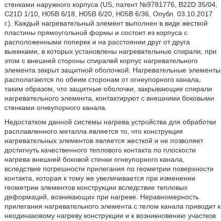
стенками наружного корпуса (US, патент №9781776, B22D 35/04,
C21D 1/10, Н05В 6/18, Н05В 6/20, Н05В 6/36, Опубл. 03.10.2017
г.). Каждый нагревательный элемент выполнен в виде жесткой
пластины прямоугольной формы и состоит из корпуса с
расположенными поперек и на расстоянии друг от друга
выемками, в которых установлены нагревательные спирали, при
этом с внешней стороны спиралей корпус нагревательного
элемента закрыт защитной оболочкой. Нагревательные элементы
располагаются по обеим сторонам от огнеупорного канала,
таким образом, что защитные оболочки, закрывающие спирали
нагревательного элемента, контактируют с внешними боковыми
стенками огнеупорного канала.
Недостатком данной системы нагрева устройства для обработки
расплавленного металла является то, что конструкция
нагревательных элементов является жесткой и не позволяет
достигнуть качественного теплового контакта по плоскости
нагрева внешней боковой стенки огнеупорного канала,
вследствие погрешности прилегания по геометрии поверхности
контакта, которая к тому же увеличивается при изменении
геометрии элементов конструкции вследствие тепловых
деформаций, возникающих при нагреве. Неравномерность
прилегания нагревательного элемента с телом канала приводит к
неодинаковому нагреву конструкции и к возникновению участков