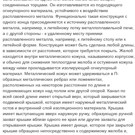
соединенных торцами. Он изготавливается из подходящего
огнеупорного материала, устойчивого к воздействию
расплавленного металла. Функционально такая конструкция с
одного конца присоединяется к источнику расплавленного
металла, например, к литейному лотку металлоплавильной печи,
а с другой стороны - к удаленному месту приемки
расплавленного металла, например, к литейному столу или к
литейной форме. Конструкция может быть сделана любой длины,
в зависимости от расстояния, которое требуется покрыть. Желоб
находится внутри металлического кожуха, называемого корпусом,
и обычно для снижения теплоотдачи желоба и остужения кожуха
между ними прокладывается изолирующий огнеупорный
материал. Металлический кожух может удерживаться в П-
образных металлических ребрах или ложементах,
расположенных на некотором расстоянии по длине и
поднимающих кожух над полом или другой опорой. Канал по
всей своей длине имеет открытый верх, который закрывается
подвижной крышкой, которая имеет наружный металлический
остов и внутренний слой изоляционного материала. Крышка
имеет выступающую вверх наружную ручку, образующую ручной
захват крышки вблизи одного ее края или другие захваты для
открывания крышки. Крышка имеет днище, которое при закрытой
крышке обращено непосредственно к содержимому желоба и,