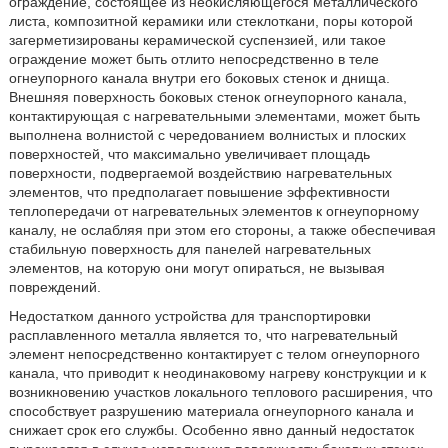
ограждение, состоящее из неокисляющегося металлического
листа, композитной керамики или стеклоткани, поры которой
загерметизированы керамической суспензией, или такое
ограждение может быть отлито непосредственно в теле
огнеупорного канала внутри его боковых стенок и днища.
Внешняя поверхность боковых стенок огнеупорного канала,
контактирующая с нагревательными элементами, может быть
выполнена волнистой с чередованием волнистых и плоских
поверхностей, что максимально увеличивает площадь
поверхности, подвергаемой воздействию нагревательных
элементов, что предполагает повышение эффективности
теплопередачи от нагревательных элементов к огнеупорному
каналу, не ослабляя при этом его стороны, а также обеспечивая
стабильную поверхность для панелей нагревательных
элементов, на которую они могут опираться, не вызывая
повреждений.
Недостатком данного устройства для транспортировки
расплавленного металла является то, что нагревательный
элемент непосредственно контактирует с телом огнеупорного
канала, что приводит к неодинаковому нагреву конструкции и к
возникновению участков локального теплового расширения, что
способствует разрушению материала огнеупорного канала и
снижает срок его службы. Особенно явно данный недостаток