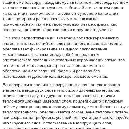
защитному барьеру, находящемуся в плотном непосредственном
контакте с внешней поверхностью боковой стенки огнеупорного
канала, и для возможности нагрева огнеупорного канала для
транспортировки расплавленных металлов как на
прямолинейных, так и на таких участках металлотракта, как
повороты, тройники, короткие линии и другие его участки.
При этом расположение в шахматном порядке керамических
элементов плоского гибкого электронагревательного элемента
обеспечивает фиксирование взаимного расположения
механически связанных между собой посредством
электрического проводника отдельных керамических элементов
плоского гибкого электронагревательного элемента с
обеспечением его заданной формы и размера без
использования дополнительных крепежных элементов.
Благодаря выполнению изолирующего слоя нагревательного
элемента в виде двух слоев теплоизоляционных материалов,
отличающихся друг от друга по теплопроводности, причем
теплоизоляционный материал слоя, прилегающего к плоскому
гибкому электронагревательному элементу, имеет более высокую
теплопроводность, обеспечивается сокращение тепловых потерь
при сохранении требуемых условий эксплуатации и срока службы
изолирующего слоя. Использование изолирующего слоя,
выполненного в виде одного слоя теплоизоляционного