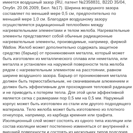
имеется воздушный зазор (RU, патент №2358831, B22D 35/04,
Опубл. 20.06.2009, Бюл. №17). Ширина воздушного зазора
составляет по меньшей мере 0,5 см, предпочтительно по
меньшей мере 1,0 см. Благодаря воздушному зазору
осуществляется радиационный теплообмен между
нагревательными элементами и телом желоба. Нагревательные
элементы представляют собой обычные радиационные
нагревательные элементы, производимые, например, фирмой
Watlow. Желоб может дополнительно содержать защитное
средство (барьер) от проникновения металла, который может
быть изготовлен из металлического сплава или неметалла, или
металла и установлен на наружной поверхности тела желоба
рядом с нагревательным элементом на расстоянии, равном
ширине воздушного зазора. Барьер от проникновения металла
должен быть термостабильным, не смачиваемым алюминием и
должен быть эффективным для прохождения тепловой радиации
и не приводить к потерям тепла. Для этой цели эффективной
является сетка с размерами пор 0,5 мм на 0,5 мм. Наружный
корпус может быть изготовлен из стали или другого подходящего
материала. Тело желоба может быть изготовлено из плотного
огнеупора, например, из карбида кремния или графита.
Изоляционный слой может состоять из одного типа изоляции или
состав изоляции может постепенно изменяться от внутренней к
внешней поверхности и состоять из нескольких типов подслоев.