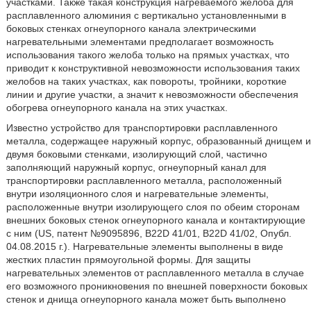
участками. Также такая конструкция нагреваемого желоба для
расплавленного алюминия с вертикально установленными в
боковых стенках огнеупорного канала электрическими
нагревательными элементами предполагает возможность
использования такого желоба только на прямых участках, что
приводит к конструктивной невозможности использования таких
желобов на таких участках, как повороты, тройники, короткие
линии и другие участки, а значит к невозможности обеспечения
обогрева огнеупорного канала на этих участках.
Известно устройство для транспортировки расплавленного
металла, содержащее наружный корпус, образованный днищем и
двумя боковыми стенками, изолирующий слой, частично
заполняющий наружный корпус, огнеупорный канал для
транспортировки расплавленного металла, расположенный
внутри изоляционного слоя и нагревательные элементы,
расположенные внутри изолирующего слоя по обеим сторонам
внешних боковых стенок огнеупорного канала и контактирующие
с ним (US, патент №9095896, B22D 41/01, B22D 41/02, Опубл.
04.08.2015 г.). Нагревательные элементы выполнены в виде
жестких пластин прямоугольной формы. Для защиты
нагревательных элементов от расплавленного металла в случае
его возможного проникновения по внешней поверхности боковых
стенок и днища огнеупорного канала может быть выполнено