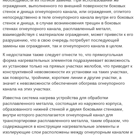
необходимости их полной замены. При использовании же
ограждения, выполненного по внешней поверхности боковых
стенок и днища огнеупорного канала, или ограждения, отлитого
непосредственно в теле огнеупорного канала внутри его боковых
стенок и днища, в случае возникновения трещин в боковых
стенках огнеупорного канала, расплавленный металл,
взаимодействуя с материалом ограждения, может привести к его
разрушению, что в свою очередь потребует последующей
замены как ограждения, так и огнеупорного канала в целом.
К недостаткам также следует отнести то, что прямоугольная
форма нагревательных элементов подразумевает возможность
их установки только на прямых участках желобов, что приводит к
конструктивной невозможности их установки на таких участках,
как повороты, тройники, короткие линии и другие участки, а
значит к невозможности обеспечения обогрева огнеупорного
канала на этих участках.
Известна система нагрева устройства для обработки
расплавленного металла, состоящая из наружного корпуса,
образованного нижней стенкой и двумя боковыми стенками,
внутри которого располагается огнеупорный канал для
транспортировки расплавленного металла, таким образом, что
содержащиеся в конструкции нагревательные элементы и
изолирующие слои расположены между огнеупорным каналом и