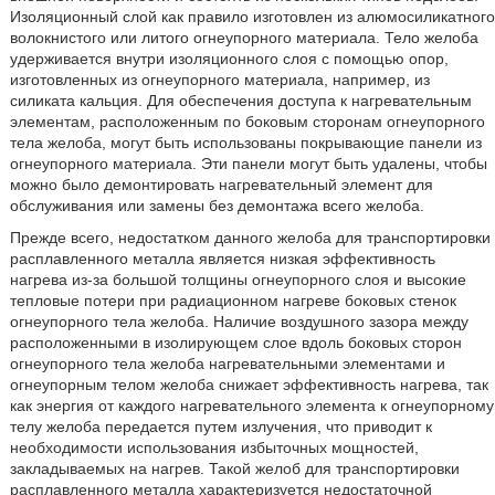
Изоляционный слой как правило изготовлен из алюмосиликатного
волокнистого или литого огнеупорного материала. Тело желоба
удерживается внутри изоляционного слоя с помощью опор,
изготовленных из огнеупорного материала, например, из
силиката кальция. Для обеспечения доступа к нагревательным
элементам, расположенным по боковым сторонам огнеупорного
тела желоба, могут быть использованы покрывающие панели из
огнеупорного материала. Эти панели могут быть удалены, чтобы
можно было демонтировать нагревательный элемент для
обслуживания или замены без демонтажа всего желоба.
Прежде всего, недостатком данного желоба для транспортировки
расплавленного металла является низкая эффективность
нагрева из-за большой толщины огнеупорного слоя и высокие
тепловые потери при радиационном нагреве боковых стенок
огнеупорного тела желоба. Наличие воздушного зазора между
расположенными в изолирующем слое вдоль боковых сторон
огнеупорного тела желоба нагревательными элементами и
огнеупорным телом желоба снижает эффективность нагрева, так
как энергия от каждого нагревательного элемента к огнеупорному
телу желоба передается путем излучения, что приводит к
необходимости использования избыточных мощностей,
закладываемых на нагрев. Такой желоб для транспортировки
расплавленного металла характеризуется недостаточной