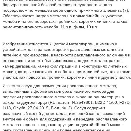
барьера к внешней боковой стенке огнеупорного канала
посредством по меньшей мере одного прижимного элемента (7).
Обеспечивается нагрев металла на прямолинейных участках
желоба и на его поворотах, тройниках, коротких линиях, а также
ремонтопригодность желоба. 11 з.п. ф-лы, 10 ил.
Изобретение относится к цветной металлургии, а именно к
устройствам для транспортировки расплавленных металлов в
литейном производстве, в частности расплавленного алюминия и
его сплавов, и может быть использовано для металлотрактов,
камер дегазации, камер фильтрации и в конструкциях литейных
машин, которые включают в себя как прямолинейные, так и такие
участки, как повороты, тройники, короткие линии и другие участки.
Известен сосуд для размещения расплавленного металла,
выполненный в форме металлоразливочного желоба для
передачи расплавленного металла с входа на одном торце на
выход на другом торце (RU, патент №2549801, B22D 41/00, F27D
1/18, Опубл. 27.04.2015, Бюл. №12). Сосуд содержит
разливочный желоб для металла, имеющий канал, создающий
внутренний объем для содержания и передачи расплавленного
металла с одного конца конструкции на другой. Желоб может
быть составлен из одной или более желобчатых секций,