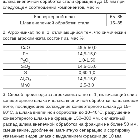
шлака внепечной обработки стали фракцией до 10 мм при
следующем соотношении компонентов, мас.%:
Конвертерный шлак
65–85
Шлак внепечной обработки стали
15–35
2. Агрохимикат, по п. 1, отличающийся тем, что химический
состав агрохимиката состоит из, мас.%:
CaO
49,5-50,0
Fe
14,5-15,0
P
O
1,0-1,50
2
5
SiO
14,5-15,0
2
S
0,60-1,0
Al
O
14,5-15,0
2
3
MnO
2,5-3,0
3. Способ производства агрохимиката по п. 1, включающий слив
конвертерного шлака и шлака внепечной обработки на шлаковом
поле, последующее охлаждение конвертерного шлака до 15–
60°С, а шлака внепечной обработки до 10–40°С, разрушение
конвертерного шлака на фракции 150–300 мм, силикатный
распад шлака внепечной обработки на фракции не более 50 мм,
смешивание, дробление, магнитную сепарацию и сортировку
указанных видов шлака с выделением фракции до 10 мм.