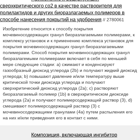
сверхкритического co2 в качестве растворителя для
полилактидов и других биоразлагаемых полимеров в
способе нанесения покрытий на удобрения
// 2780061
Изобретение относится к способу покрытия
мочевиносодержащих гранул биоразлагаемыми полимерами, к
комплексу установок и к применению комплекса установок для
покрытия мочевиносодержащих гранул биоразлагаемыми
полимерами. Способ покрытия мочевиносодержащих гранул
биоразлагемыми полимерами включает в себя по меньшей
мере следующие стадии: a) сжимают и конденсируют
газообразный диоксид углерода (2b) и получают жидкий диоксид
углерода; b) повышают давление и/или температуру выше
критической точки диоксида углерода и получают
сверхкритический диоксид углерода (2a); c) растворяют
биоразлагаемый полимер (1b) в сверхкритическом диоксиде
углерода (2a) и получают полимерсодержащий раствор (3), d)
смешивают полимерсодержащий раствор (3) с
мочевиносодержащими гранулами (4a) путем распыления его
на них и/или приведения его в контакт с ними.
Композиция, включающая ингибитор