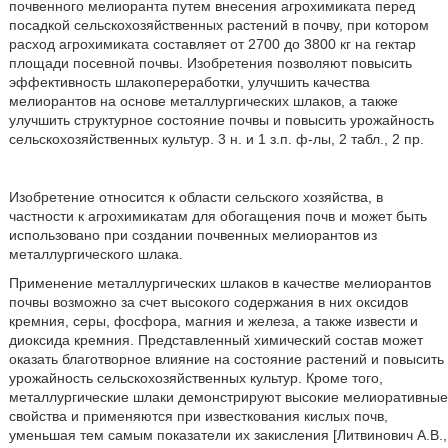
почвенного мелиоранта путем внесения агрохимиката перед
посадкой сельскохозяйственных растений в почву, при котором
расход агрохимиката составляет от 2700 до 3800 кг на гектар
площади посевной почвы. Изобретения позволяют повысить
эффективность шлакопереработки, улучшить качества
мелиорантов на основе металлургических шлаков, а также
улучшить структурное состояние почвы и повысить урожайность
сельскохозяйственных культур. 3 н. и 1 з.п. ф-лы, 2 табл., 2 пр.
Изобретение относится к области сельского хозяйства, в
частности к агрохимикатам для обогащения почв и может быть
использовано при создании почвенных мелиорантов из
металлургического шлака.
Применение металлургических шлаков в качестве мелиорантов
почвы возможно за счет высокого содержания в них оксидов
кремния, серы, фосфора, магния и железа, а также извести и
диоксида кремния. Представленный химический состав может
оказать благотворное влияние на состояние растений и повысить
урожайность сельскохозяйственных культур. Кроме того,
металлургические шлаки демонстрируют высокие мелиоративные
свойства и применяются при известкования кислых почв,
уменьшая тем самым показатели их закисления [Литвинович А.В.,