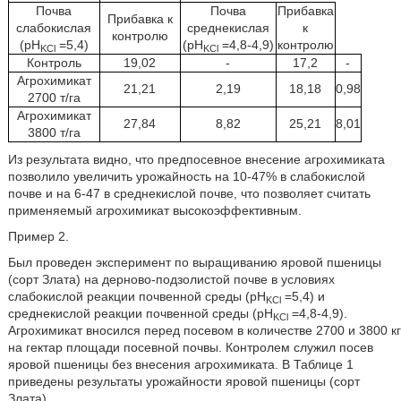
Почва
Почва
Прибавка
Прибавка к
слабокислая
среднекислая
к
контролю
(pH
=5,4)
(pH
=4,8-4,9)
контролю
KCl
KCl
Контроль
19,02
-
17,2
-
Агрохимикат
21,21
2,19
18,18
0,98
2700 т/га
Агрохимикат
27,84
8,82
25,21
8,01
3800 т/га
Из результата видно, что предпосевное внесение агрохимиката
позволило увеличить урожайность на 10-47% в слабокислой
почве и на 6-47 в среднекислой почве, что позволяет считать
применяемый агрохимикат высокоэффективным.
Пример 2.
Был проведен эксперимент по выращиванию яровой пшеницы
(сорт Злата) на дерново-подзолистой почве в условиях
слабокислой реакции почвенной среды (pH
=5,4) и
KCl
среднекислой реакции почвенной среды (pH
=4,8-4,9).
KCl
Агрохимикат вносился перед посевом в количестве 2700 и 3800 кг
на гектар площади посевной почвы. Контролем служил посев
яровой пшеницы без внесения агрохимиката. В Таблице 1
приведены результаты урожайности яровой пшеницы (сорт
Злата)