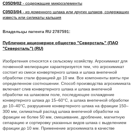
C05D9/02
- содержащие микроэлементы
C05D3/04
- из доменного шлака или других шлаков, содержащих
известь или силикаты кальция
Владельцы патента RU 2787591:
Публичное акционерное общество "Северсталь" (ПАО
"Северсталь") (RU)
Изобретения относятся к сельскому хозяйству. Агрохимикат для
почвенной мелиорации характеризуется тем, что агрохимикат
состоит из смеси конвертерного шлака и шлака внепечной
обработки стали фракцией до 10 мм. Все компоненты взяты при
определенном соотношении. Способ производства агрохимиката
включает слив конвертерного шлака и шлака внепечной
обработки на шлаковом поле, последующее охлаждение
конвертерного шлака до 15–60°С, а шлака внепечной обработки
до 10–40°С, разрушение конвертерного шлака на фракции 150–
300 мм, силикатный распад шлака внепечной обработки на
фракции не более 50 мм, смешивание, дробление, магнитную
сепарацию и сортировку указанных видов шлака с выделением
фракции до 10 мм. Применение агрохимиката в качестве