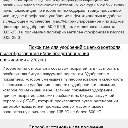
различных видов сельскохозяйственных культур на любых типах
почв. Композиция по изобретению содержит гранулированное
или жидкое фосфорное удобрение и функциональные добавки
в следующем количестве (мас.%): гранулированное или жидкое
фосфорное удобрение 50,0-99,9; полималеиновая кислота
0,05-25,0 и полиамино полиэфир метилен фосфоновая кислота
0,05-25,0.
Покрытие для удобрений с целью контроля
пылеобразования и/или предотвращения
слеживания
// 2782401
Изобретение относится к составам покрытий и, в частности, к
разбавителю битума вакуумной перегонки. Удобрение с
покрытием, которое уменьшает пылеобразование и склонность
к слеживанию удобрения содержит: удобрение; и покрытие,
которое по меньшей мере частично покрывает удобрение,
причем покрытие содержит разбавитель битума вакуумной
перегонки (VTAE), который производится путем регенерации
автомобильных и/или промышленных масел и имеет
вращательную вязкость при 135 °C не более 300 сП.
Способ и установка для получения