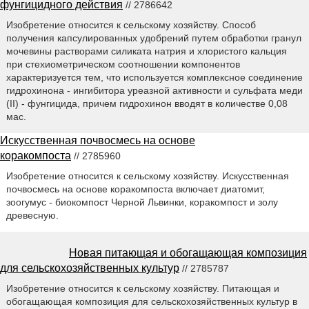
фунгицидного действия
// 2786642
Изобретение относится к сельскому хозяйству. Способ
получения капсулированных удобрений путем обработки гранул
мочевины растворами силиката натрия и хлористого кальция
при стехиометрическом соотношении компонентов
характеризуется тем, что используется комплексное соединение
гидрохинона - ингибитора уреазной активности и сульфата меди
(II) - фунгицида, причем гидрохинон вводят в количестве 0,08
мас.
Искусственная почвосмесь на основе
коракомпоста
// 2785960
Изобретение относится к сельскому хозяйству. Искусственная
почвосмесь на основе коракомпоста включает диатомит,
зоогумус - биокомпост Черной Львинки, коракомпост и золу
древесную.
Новая питающая и обогащающая композиция
для сельскохозяйственных культур
// 2785787
Изобретение относится к сельскому хозяйству. Питающая и
обогащающая композиция для сельскохозяйственных культур в