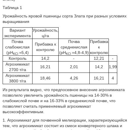
Таблица 1
Урожайность яровой пшеницы сорта Злата при разных условиях
выращивания
Вариант
Урожайность,
эксперимента
ц/га
Почва
Почва
Прибавка
Прибавка к
слабокислая
среднекислая
к
контролю
(pH
=5,4)
(pH
=4,8-4,9)
контролю
KCl
KCl
Контроль
14,2
-
12,21
-
Агрохимикат
16,21
2,01
14,2
1,99
2700 т/га
Агрохимикат
18,46
4,26
16,21
4
3800 т/га
Из результата видно, что предпосевное внесение агрохимиката
позволило увеличить урожайность пшеницы на 14-30% в
слабокислой почве и на 16-33% в среднекислой почве, что
позволяет считать применяемый агрохимикат
высокоэффективным.
1. Агрохимикат для почвенной мелиорации, характеризующийся
тем, что агрохимикат состоит из смеси конвертерного шлака и