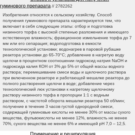
гуминового препарата
// 2782262
Изобретения относятся к сельскому хозяйству. Способ
получения гуминового препарата характеризуется тем, что
включает в себя следующие этапы: отбор и подготовка
низинного торфа с высокой степенью разложения и имеющего
естественную влажность; фракционное измельчение торфа до 7
мм или его сепарация; водоподготовка в емкости
технологической установки; водонагрев в паровой рубашке
реактора установки до 65-70°С; добавление в нагретую воду
щелочи в процентном соотношении гидроксид натрия NaOH и
гидроксида калия КОН от 3% до 5% от общей массы водного
раствора; перемешивание смеси воды и щелочного раствора
при включенном реакторе и работающей мешалке реактора до
полного растворения щелочи в воде; добавление через
технологический люк установки к нагретому щелочному
раствору низинного торфа в пропорции 1:1 с водным
раствором, с частотой оборота мешалки реактора 50 об/мин;
получение в течение 3 часов густой однородной смеси,
содержащей гуминовые кислоты не менее 30% от массы сухого
вещества, фульвокислоты не менее 12%, влажность не менее
70%, сухого вещества не менее 6% и имеющей рН 7,0 – 12,5.
Применение и рециркуляция