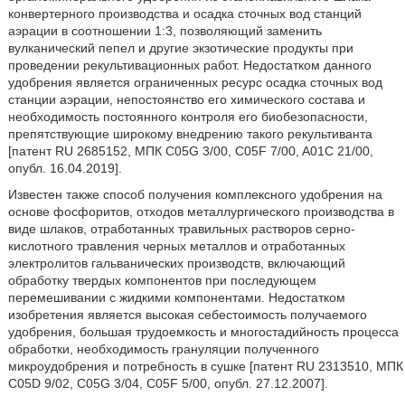
конвертерного производства и осадка сточных вод станций
аэрации в соотношении 1:3, позволяющий заменить
вулканический пепел и другие экзотические продукты при
проведении рекультивационных работ. Недостатком данного
удобрения является ограниченных ресурс осадка сточных вод
станции аэрации, непостоянство его химического состава и
необходимость постоянного контроля его биобезопасности,
препятствующие широкому внедрению такого рекультиванта
[патент RU 2685152, МПК C05G 3/00, C05F 7/00, A01C 21/00,
опубл. 16.04.2019].
Известен также способ получения комплексного удобрения на
основе фосфоритов, отходов металлургического производства в
виде шлаков, отработанных травильных растворов серно-
кислотного травления черных металлов и отработанных
электролитов гальванических производств, включающий
обработку твердых компонентов при последующем
перемешивании с жидкими компонентами. Недостатком
изобретения является высокая себестоимость получаемого
удобрения, большая трудоемкость и многостадийность процесса
обработки, необходимость грануляции полученного
микроудобрения и потребность в сушке [патент RU 2313510, МПК
C05D 9/02, C05G 3/04, C05F 5/00, опубл. 27.12.2007].