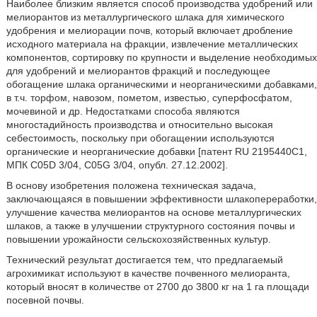
Наиболее близким является способ производства удобрений или
мелиорантов из металлургического шлака для химического
удобрения и мелиорации почв, который включает дробление
исходного материала на фракции, извлечение металлических
компонентов, сортировку по крупности и выделение необходимых
для удобрений и мелиорантов фракций и последующее
обогащение шлака органическими и неорганическими добавками,
в т.ч. торфом, навозом, пометом, известью, суперфосфатом,
мочевиной и др. Недостатками способа являются
многостадийность производства и относительно высокая
себестоимость, поскольку при обогащении используются
органические и неорганические добавки [патент RU 2195440С1,
МПК C05D 3/04, C05G 3/04, опубл. 27.12.2002].
В основу изобретения положена техническая задача,
заключающаяся в повышении эффективности шлакопереработки,
улучшение качества мелиорантов на основе металлургических
шлаков, а также в улучшении структурного состояния почвы и
повышении урожайности сельскохозяйственных культур.
Технический результат достигается тем, что предлагаемый
агрохимикат используют в качестве почвенного мелиоранта,
который вносят в количестве от 2700 до 3800 кг на 1 га площади
посевной почвы.