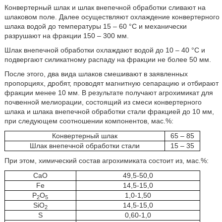
Конвертерный шлак и шлак внепечной обработки сливают на
шлаковом поле. Далее осуществляют охлаждение конвертерного
шлака водой до температуры 15 – 60 °С и механически
разрушают на фракции 150 – 300 мм.
Шлак внепечной обработки охлаждают водой до 10 – 40 °С и
подвергают силикатному распаду на фракции не более 50 мм.
После этого, два вида шлаков смешивают в заявленных
пропорциях, дробят, проводят магнитную сепарацию и отбирают
фракции менее 10 мм. В результате получают агрохимикат для
почвенной мелиорации, состоящий из смеси конвертерного
шлака и шлака внепечной обработки стали фракцией до 10 мм,
при следующем соотношении компонентов, мас.%:
Конвертерный шлак
65 – 85
Шлак внепечной обработки стали
15 – 35
При этом, химический состав агрохимиката состоит из, мас.%:
CaO
49,5-50,0
Fe
14,5-15,0
P
O
1,0-1,50
2
5
SiO
14,5-15,0
2
S
0,60-1,0