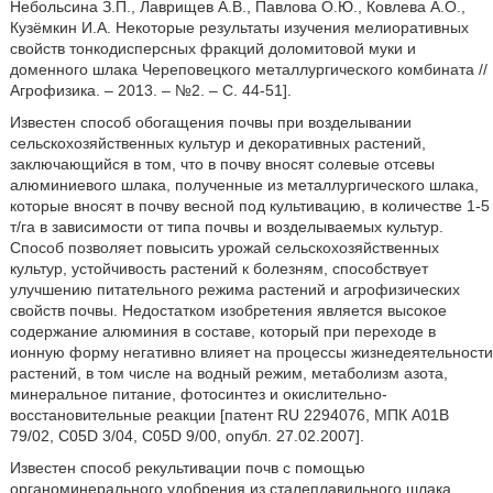
Небольсина З.П., Лаврищев А.В., Павлова О.Ю., Ковлева А.О.,
Кузёмкин И.А. Некоторые результаты изучения мелиоративных
свойств тонкодисперсных фракций доломитовой муки и
доменного шлака Череповецкого металлургического комбината //
Агрофизика. – 2013. – №2. – С. 44-51].
Известен способ обогащения почвы при возделывании
сельскохозяйственных культур и декоративных растений,
заключающийся в том, что в почву вносят солевые отсевы
алюминиевого шлака, полученные из металлургического шлака,
которые вносят в почву весной под культивацию, в количестве 1-5
т/га в зависимости от типа почвы и возделываемых культур.
Способ позволяет повысить урожай сельскохозяйственных
культур, устойчивость растений к болезням, способствует
улучшению питательного режима растений и агрофизических
свойств почвы. Недостатком изобретения является высокое
содержание алюминия в составе, который при переходе в
ионную форму негативно влияет на процессы жизнедеятельности
растений, в том числе на водный режим, метаболизм азота,
минеральное питание, фотосинтез и окислительно-
восстановительные реакции [патент RU 2294076, МПК A01B
79/02, C05D 3/04, C05D 9/00, опубл. 27.02.2007].
Известен способ рекультивации почв с помощью
органоминерального удобрения из сталеплавильного шлака