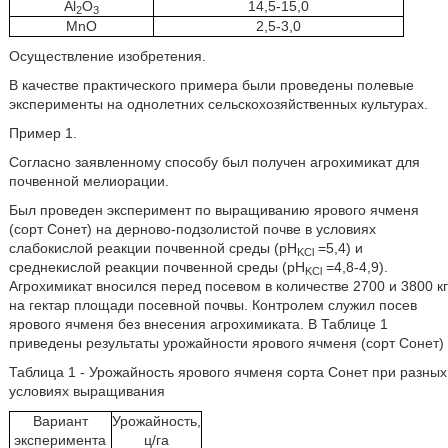
Al
O
14,5-15,0
2
3
MnO
2,5-3,0
Осуществление изобретения.
В качестве практического примера были проведены полевые
эксперименты на однолетних сельскохозяйственных культурах.
Пример 1.
Согласно заявленному способу был получен агрохимикат для
почвенной мелиорации.
Был проведен эксперимент по выращиванию ярового ячменя
(сорт Сонет) на дерново-подзолистой почве в условиях
слабокислой реакции почвенной среды (pH
=5,4) и
KCl
среднекислой реакции почвенной среды (pH
=4,8-4,9).
KCl
Агрохимикат вносился перед посевом в количестве 2700 и 3800 кг
на гектар площади посевной почвы. Контролем служил посев
ярового ячменя без внесения агрохимиката. В Таблице 1
приведены результаты урожайности ярового ячменя (сорт Сонет)
Таблица 1 - Урожайность ярового ячменя сорта Сонет при разных
условиях выращивания
Вариант
Урожайность,
эксперимента
ц/га